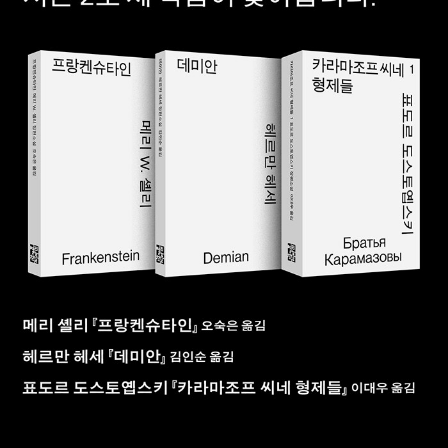
는 현재 상트페테르부르크 티흐빈 묘지에서 안식하고 있다. 대표
작은 《가난한 사람들》, 《백야》, 《분신》,《죽음의 집의 기록》, 《지
하에서 쓴 회상록》, 《도박사》,《죄와 벌》, 《백치》, 《악령》, 《미성
년》, 《카라마조프가의 형제들》 등이 있다.