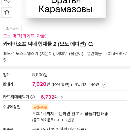
소득공제
모노 머그(화이트, 차콜)
카라마조프 씨네 형제들 2 (모노 에디션)
표도르 도스토옙스키
(지은이),
이대우
(옮긴이)
열린책들
2024-09-2
5
정가
8,800원
7,920
판매가
원
(10% 할인) +
마일리지 440원
6,732
카드최대혜택가
원
수령예상일
양탄자배송
오후 1시까지 주문하면 밤 11시
잠들기전 배송
(중구 서소문로 89-31 )
변경
배송료
유료 (도서 1만5천원 이상 무료)