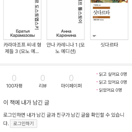
내되 디자인과 품질에 대한 고민은 더 많이 녹여 내 최소한으로도
모자람이 없는 완결성을 추구했다. 대문호 도스토옙스키의 대작
에서 SF의 효시, 영원한 청춘의 고전까지, 우리가 사랑하는 고전
으로 향하는 가벼운 발걸음, 모노 에디션을 더욱 풍성해진 목록으
로 다시 만나자. 세계사에 길이 남을 문학적 경지를 이룩한 러시
아의 대문호 도스토옙스키의 가장 위대한 작품이자 최후의 대작
카라마조프 씨네 형
안나 카레니나 1 (모
싯다르타
제들 3 (모노 에디
노 에디션)
★ 1954년 서머싯 몸이 추천한 세계 10대 소설 ★ 1955년 시카
션)
고 대학 <그레이트 북스> ★ 1966년 동아일보 선정 〈한국 명사
들의 추천 도서〉 ★ 1993년 서울대학교 선정 〈동서 고전 200선〉
읽고 싶어요 0명
0
0
0
★ 2004년 〈한국 문인이 선호하는 세계 명작 소설 100선〉 ★ 2
읽고 있어요 0명
100자평
리뷰
마이페이퍼
008년 하버드 서점이 뽑은 〈잘 팔리는 책 20〉 ★ 국립중앙도서
읽었어요 0명
관 선정 <청소년 권장 도서> 50선 ★ 서울대학교 권장 도서 10
이 책에 내가 남긴 글
0선 ★ 연세대학교 권장 도서 200권 러시아가 낳은 대문호이자
세계문학사상 가장 위대한 작가 중 하나로 꼽히는 표도르 도스토
로그인하면 내가 남긴 글과 친구가 남긴 글을 확인할 수 있습니
옙스키의 장편소설 『카라마조프 씨네 형제들』이 이대우 교수의
다.
로그인하기
번역으로 열린책들에서 출간되었다. 도스토옙스키는 지드, 카뮈