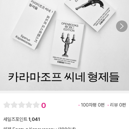
0
100자평 0편
리뷰 0편
세일즈포인트
1,041