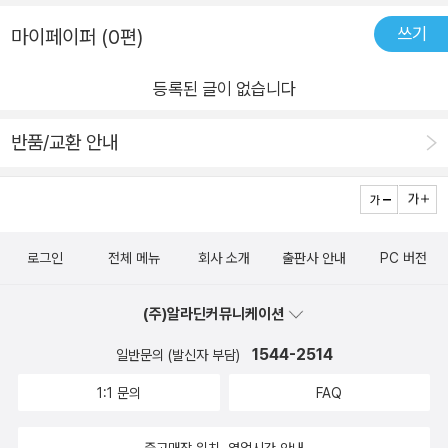
세상과 인간의 근원적 문제에 대한 깊고 치밀한 탐구 소설의 집필
쓰기
마이페이퍼 (0편)
시기이자 작중 시간적 배경이기도 한 1870년대는 러시아의 혼란
이 극에 달한 시기였다. 농촌은 지주에게 착취당해 궁핍해지고 도
등록된 글이 없습니다
시는 관료의 전횡으로 피폐해져 갔으며, 권력자와 지식인의 대결
로 나라 전체가 사회적 불안에 휩싸여 있었다. 도스토옙스키는 이
반품/교환 안내
를 지켜보며 고통스러워했고, 『카라마조프 씨네 형제들』에서 그
해결 방안을 제시하기 위해 절실히 노력했다. 이를 위해 그는 당
대 사회의 도덕적 붕괴를 극적으로 드러낼 수 있는 <친부 살해>
를 소설의 핵심 주제로 택하고, 카라마조프 가문들의 인물들을 살
로그인
전체 메뉴
회사 소개
출판사 안내
PC 버전
아 있는 사람이 아닌 <사상과 신념의 결정체>에 가깝게 그려 낸
다. 아버지 표도르의 살인범을 추적하는 과정에서 진범의 정체보
(주)알라딘커뮤니케이션
다 더 중요하게 다뤄지는 것은 그들 중 누가 진정으로 살의를 품
1544-2514
일반문의 (발신자 부담)
었는가인데, 그 같은 묘사를 한 이유는 <사상과 신념의 결정체>
1:1 문의
FAQ
인 등장인물들의 심리와 행동 묘사를 통해 사회의 정신적 발전과
인간의 이데올로기적, 도덕적 발전 문제를 다루기 위해서였다. 인