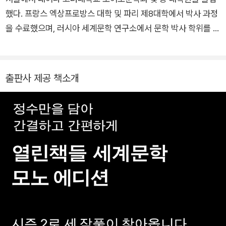
서 병사로 복무한다. 1858년 1월 소위로 퇴역하고 트베리에서 거
했다. 프랑스 엑상프로방스 대학 및 파리 제8대학에서 박사 과정
주하다 1859년 12월 페테르부르크로 이주한다. 1857년부터 불
을 수료했으며, 러시아 세계문학 연구소에서 문학 박사 학위를 받
행한 결혼생활을 함께했던 아내 마리야 이사예바가 1864년 4월
았다. 현재 경북대학교 노어노문과 명예 교수로 있다. 논문으로는
폐병으로 사망한다. 그해 6월 친형이자 동업자였던 미하일이 갑
「예세닌과 한국문학」, 「미래주의 시어」 등이 있으며, 지은 책으로
자기 사망한다. 1866년 잘못된 계약으로 급히 소설을 완성해야
『러시아 문학개론』(공저)과 옮긴 책으로『부활』, 『그 후의 세월』,
출판사 제공 책소개
했던 작가는 속기사 안나 스니트키나를 고용하여 《도박사》와
『삶이 그대를 속일지라도』 등이 있다.
《죄와 벌》을 완성하고 이듬해 1867년 2월 속기사와 두 번째로
결혼한다. 1867년 아내와 함께 4년이 넘는 기간 동안 유럽의 여
러 도시를 떠돌며 《백치》, 《영원한 남편》, 《악령》 등을 쓴다. 해외
에서 거주하는 동안 세 아이가 태어난다. 작가가 46세일 때 태어
난 첫 달 소피야는 태어난 지 석 달 만에 사망한다. 작가에게 삶의
행복이 무엇인지를 알게 해준 안나 스니트키나는 작가의 마지막
날까지 든든한 옆지기로 남는다. 1881년 1월 28일 《카라마조프
가의 형제들》 2부를 구상하고 있던 도스토옙스키는 앓던 폐기종
이 악화되어 숨을 거둔다. 1881년 2월 1일 장례식을 찾은 6만여
명의 인파가 떠나는 작가의 마지막을 지켜보았다. 도스토옙스키