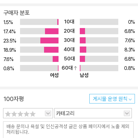
와 같은 문학가에서부터 철학자 니체와 비트겐슈타인, 정신 분석
구매자 분포
학자 프로이트와 과학자 아인슈타인에 이르기까지 두 세기에 걸
10대
0%
1.5%
쳐 인류 문화 전체에 지워지지 않을 영향을 남겼다. 『카라마조프
20대
6.8%
17.4%
씨네 형제들』은 도스토옙스키의 40여 년에 걸친 창작의 결산인
30대
7.6%
23.5%
마지막 장편소설로서, 그의 작품들 가운데서도 가장 심오한 사상
40대
8.3%
18.9%
적 깊이와 이에 걸맞은 예술적 구조를 드러내는 작품이다. 이 소
50대
6.8%
7.6%
설은 원래 2부작으로 구상되었지만, 첫 번째 이야기를 완성한 지
60대
0.8%
0.8%
석 달여 만에 도스토옙스키가 갑작스럽게 사망하면서 실현되지
여성
남성
못했다. 그럼에도 다채로운 인물군과 크고 작은 사건들, 무수한
에피소드를 담은 방대한 규모의 이 소설은 뛰어난 완성도를 보여
주며, 많은 비평가들에 의해 〈문학 작품의 총체〉를 구현한 가장
100자평
게시물 운영 원칙
탁월한 작품으로 평가되고 있다. 인류가 당면한 파멸적 현실을 묘
카테고리
사한 욕망과 증오의 카라마조프 제국과 눈부신 구원 카라마조프
일가의 가장인 아버지 표도르는 일생 동안 쾌락만을 추구한 사악
한 본능의 화신이다. 방탕한 생활을 하며 고리대금업과 부정한 상