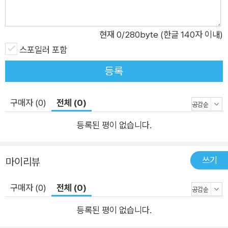
술로 살아가는 그의 영혼은 추악한 악에 물들어 있다. 결국 그는
자신의 악덕이 하나씩 분배되어 있는 정실 자식 드미트리와 이반,
사생아 스메르댜코프에 의해 포위되고, 그들 중 한 사람의 손에
현재
0
/280byte (한글 140자 이내)
비참하게 살해당한다. 첫째 드미트리는 육체적 욕망을 자제하지
스포일러 포함
못하는 충동적인 성향을 갖고 있으며, 둘째 이반은 냉혹한 이성을
등록
지닌 회의론적 합리주의자이고, 사생아 스메르댜코프는 어떤 악
행도 정당화하는 변론술을 갖춘 이데올로기의 괴물이다. 표도르
구매자 (0)
전체 (0)
와 그의 세 아들은 이기주의와 몰인정, 탐욕과 증오라는 악이 지
배하는 카라마조프 제국을 적나라하게 보여 주며, 이를 통해 인류
등록된 평이 없습니다.
가 당면한 파멸적 현실을 묘사한다. 그렇다면 세상은 이대로 악에
완전히 뒤덮일 것인가? 그러나 희망은 있다. 바로 선량하고 유순
쓰기
마이리뷰
하며 공손한 막내아들 알료샤다. 알료샤는 악으로 물든 세상을 구
원할 위대하고 새로운 선으로 제시되며, 욕망과 증오를 극복하는
구매자 (0)
전체 (0)
아름다운 인간상으로서 눈부신 인류 구원의 희망을 보여 준다. 도
등록된 평이 없습니다.
스토옙스키는 인류가 신성하고 선량한 마음으로 악을 이겨 낼 수
있다고 믿었던 것이다. 도덕적 붕괴를 맞이해 모순으로 가득 찬