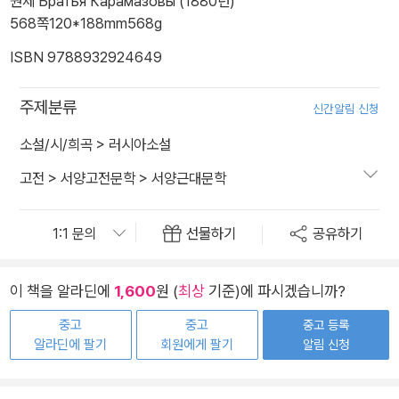
원제 Братья Карамазовы (1880년)
568쪽
120*188mm
568g
ISBN 9788932924649
주제분류
신간알림 신청
소설/시/희곡
>
러시아소설
고전
>
서양고전문학
>
서양근대문학
선물하기
공유하기
이 책을 알라딘에
1,600
원 (
최상
기준)에 파시겠습니까?
중고
중고
중고 등록
알라딘에 팔기
회원에게 팔기
알림 신청