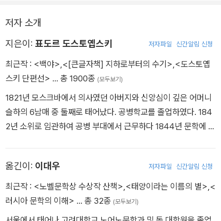
완성한 지 석 달여 만에 도스토옙스키가 갑작스럽게 사망하면서
실현되지 못했다.
저자 소개
지은이:
표도르 도스토옙스키
저자파일
신간알림 신청
그럼에도 다채로운 인물군과 크고 작은 사건들, 무수한 에피소드
를 담은 방대한 규모의 이 소설은 뛰어난 완성도를 보여 주며, 많
최근작 :
<백야>
,
<[큰글자책] 지하로부터의 수기>
,
<도스토옙
은 비평가들에 의해 〈문학 작품의 총체〉를 구현한 가장 탁월한 작
스키 단편선>
… 총 1900종
(모두보기)
품으로 평가되고 있다.
1821년 모스크바에서 의사였던 아버지와 신앙심이 깊은 어머니
슬하의 6남매 중 둘째로 태어났다. 공병학교를 졸업하였다. 184
2년 소위로 임관하여 공병 부대에서 근무하다 1844년 문학에 생
을 바치기로 하고 중위로 퇴역한다. 도스토옙스키는 톨스토이와
투르게네프 같은 작가들과는 달리, 유산으로 받은 재산이 거의 없
옮긴이:
이대우
저자파일
신간알림 신청
었기에 유일한 생계 수단이 작품을 쓰는 일이었다. 1849년 4월
23일 페트라솁스키 금요모임사건으로 체포되어 사형선고를 받
최근작 :
<노벨문학상 수상작 산책>
,
<태양이라는 이름의 별>
,
<
는다. 사형집행 직전 황제의 사면으로 죽음을 면하고 시베리아에
러시아 문학의 이해>
… 총 32종
(모두보기)
서 강제노역한다. 1854년 1월 강제노역형을 마치고 시베리아에
서울에서 태어나 고려대학교 노어노문학과 및 동 대학원을 졸업