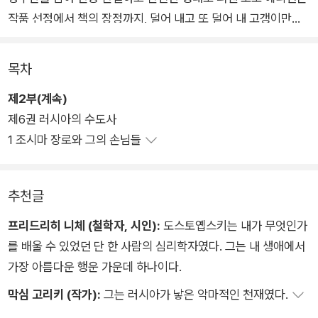
작품 선정에서 책의 장정까지, 덜어 내고 또 덜어 내 고갱이만을
담았다.
목차
러시아가 낳은 대문호이자 세계문학사상 가장 위대한 작가 중 하
제2부(계속)
나로 꼽히는 표도르 도스토옙스키의 장편소설 『카라마조프 씨네
제6권 러시아의 수도사
형제들』이 이대우 교수의 번역으로 열린책들에서 출간되었다. 도
1 조시마 장로와 그의 손님들
스토옙스키는 지드, 카뮈와 같은 문학가에서부터 철학자 니체와
비트겐슈타인, 정신 분석학자 프로이트와 과학자 아인슈타인에
이르기까지 두 세기에 걸쳐 인류 문화 전체에 지워지지 않을 영향
추천글
을 남겼다.
프리드리히 니체 (철학자, 시인):
도스토옙스키는 내가 무엇인가
『카라마조프 씨네 형제들』은 도스토옙스키의 40여 년에 걸친 창
를 배울 수 있었던 단 한 사람의 심리학자였다. 그는 내 생애에서
작의 결산인 마지막 장편소설로서, 그의 작품들 가운데서도 가장
가장 아름다운 행운 가운데 하나이다.
심오한 사상적 깊이와 이에 걸맞은 예술적 구조를 드러내는 작품
막심 고리키 (작가):
그는 러시아가 낳은 악마적인 천재였다.
이다. 이 소설은 원래 2부작으로 구상되었지만, 첫 번째 이야기를