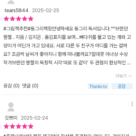
각들이더 풍부한 세상의 모습을 느끼게 해주는 즐거움이 있어요. 서
낌이라서 뭔가 장난스러우면서도 즐거운 여행을 하는 느낌이지요.집
tears5844
2025-02-25
로 다른 성격의 사람들로 인해 마음이 힘들다면그 자체로 인정하고
을 발견하고 들어가는 순간에는 모든 것이 끝났다는 아쉬움이 먼저였
존중해 주면 어떨까요?고양이 벨과 강아지 본 처럼요.
어요.하지만 그때부터 진짜가 시작되지요. 집 안의 따스한 불 앞에 서
#그림책추천#동그리책장​​안녕하세요 동그리 독서입니다.^^​​브렌던
로에게 안긴 모습에서 행복이 시작된 거예요.그리고 둘은 다음 모험
웬젤 . 지음 / 김지은 . 옮김​​표지를 보며...뼈다귀를 물고 있는 개와 고
을 준비하고 다시 일어서지요. 물론 저도 함께 일어났어요.책장을 넘
양이가 어딘가 가고 있네요. 서로 다른 두 친구가 어디를 가는 걸까
길 때마다 감탄사와 다음 장면에 대한 기대까지 최고였지요.시선의
요? 조금씩 날씨가 좋아지니 함께 떠나볼까요?​​​칼데콧 아너상 수상
흐름이 표지, 본문, 모험을 마친 이후까지 모두 달라요.표지는 서로의
작가브렌던 웬젤의 독창적 시각​‘따로 또 같이’ 두 관점의 환상적인 조
시선으로 고양이는 둥글게, 강아지는 뾰족하게 그려졌어요.무채색의
화​​줄거리...둘이 함께 집으로 돌아가. 고양이와 강아지가.​벨은 고양이,
면지는 중간자적인 독자의 시선으로 일 수도 있겠어요.그리고 본문에
더보기
본은 강아지야. 잠깐이면 될 거야. 온종일걸릴 수도 있고.​​따로 또 같이
서는 같은 장소, 같은 사물, 같은 날씨까지도 둘의 시선에서 보이는 차
공감 (
0
)
댓글 (0)
많은 걸 봐. 알 수 없는 소리를 들어.나무에서 신기한 냄새를 맡아.​따
이가 있어요.강아지의 바라보는 시선은 둥글게 고양이가 바라보는 시
로 또 같이 샛길을 걸어.​흠뻑 젖었어. 둘이서 바람 속을 달려. ​​과연 집
선 뾰족하지요.모든 여행이 끝나고 집에 도착해서 마주 보는 순간에
에는 도착했을까?...<따로 또 같이 갈까?>를 읽고...서로 다르지만 함
메뉴
또 달라지지요.가까운 사이라 할지라도 시선은 다를 수 있고, 상대의
께 집을 향해 걸어가는 강아지와 고양이의 이야기입니다. 생김새도
의견을 물어보고 확인하는 게 좋겠다는 생각이 들어요.시선의 차이가
깃쁘미
2025-02-24
다른 만큼 걸음걸이도 다르죠. 하지만 분명 함께 집을 향해 걸어갑니
있을지라도 상대를 존중하고 있다면 시선의 차이를 좀 더 이해할 수
다.​걸어가는 시간이 신나는 건 함께이기도 하지만 서로 다른 풍경을
있게 되는 것 같아요.- <따로 또 같이> 작업 과정 -강아지 본은 아크