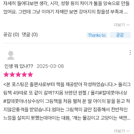
자세히 들여다보면 생각, 시각, 성향 등의 차이가 둘을 앙숙으로 만들
라뿐만 아니라, 아시아 · 유럽 · 아프리카 · 북미 · 남미에 걸쳐 전 세계
었어요. 그런데 그냥 이야기 자체만 보면 강아지의 참을성 부족과 고
적으로 다양하게 나타난다는 것을 한국민족문화대백과사전을 통해
양이의 욱하는 성격이 둘을 앙숙으로 만들었죠. 강아지와 고양이는
알게 되었네요.자료를 찾는 첫 순간에 알게 되어서 허탈한 웃음과 어
더보기
모든 면에서 다릅니다. 종도 성향도 성격도 비슷할 수는 있어도 같은
떤 이야기가 기대되더라고요.저에겐 강아지와 고양이라는 표지의 캐
공감 (
0
)
댓글 (0)
부분이 없어요. 이런 강아지와 고양이가 함께 집으로 향한다니.. 전래
릭터 등장만으로도 이미 경쟁은 시작되었거든요.그런데 책장을 덮으
동화 속 앙숙 관계가 이 동화책에선 어떻게 표현되고 있을지, 어떤 사
면서 두 캐릭터만으로 경쟁, 시합을 생각했던 것은 저의 고정관념이
건이 둘을 기다리고 있을지 참 궁금했어요.강아지 본과 고양이 벨이
메뉴
라는 것을 알게 되었어요.어쩜, 둘은 처음부터 친구였는지도 모르지
함께 집으로 돌아가기로 합니다. 둘의 시각에 비치는 풍경들은 각자
요.경쟁, 시합의 시선으로 바라본 이야기였지만 용기, 위로, 응원, 조
인생 뭐 있냐??
2025-03-08
다르게 비춰지고 느껴집니다. 때로는 각자, 때로는 함께. 둘은 그렇게
화, 공감, 우정, 이해로 끝나는 색다른 이야기였어요.스토리에 빠진지
길을 따라 덤불도 헤치고, 풀숲도 지나고 냇물을 건넙니다. 가는 길에
라 처음 그림책을 읽었을 때는 그림의 재미를 알지 못했어요.그림의
<본 포스팅은 출판사로부터 책을 제공받아 작성하였습니다.> 올리그
유혹들이 왜이리 많은지요. 본은 본대로, 벨은 벨대로. 각자의 취향에
이야기를 알게 된 후 그림이 이 이야기를 완벽하게 뒷받침하고 있다
림책 49따로 또 같이 갈까?지음 브렌던 원젤 / 올리#칼데콧아너상
따라, 흥미에 따라, 시각과 후각에 따라, 본능에 따라 움직이기도 하지
고 생각하게 되었지요.이야기의 면지에서부터 시작되어 뒷부분의 면
#칼데콧아너상수상​이 그림책을 처음 펼쳐 본 딸 아이의 말을 듣고 적
만, 그럼에도 곁의 동료를 잊지 않습니다. 많은 부분이 다르지만, 둘이
지에서 마무리가 되지요.앞면지의 희미하게 그려진 배경의 스케치처
지않은충격을 받았습니다.엄마는 그림책의 글만 집중해서 전반적인
함께 집으로 향하는 길은 행복하기만 합니다.​세상에 완벽하게 똑같은
럼 미완성의 느낌이었지요.두 친구가 모험을 하는 동안 점점 더 많은
느낌을 살피지 못했는데아이는 대뜸, '개는 물감이고 고양이는 색연
사람은 있을 수가 없습니다. 또, 모든 것이 맞아 떨어지는 사람도 없습
것들이 자세히 표현되고 색이 입혀지면서 생생해지고 살아나지요.이
필이야' 라는말을 하더라구요.​아차, 했습니다.채색이 전혀 달랐던 사
니다. 본과 벨처럼 다르지만, 서로 맞춰나가는 거지요. 상대방의 있는
더보기
른 아침이었던 시간은 낮이 지나고 멋진 일몰, 그 이후 달빛과 쏟아지