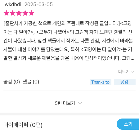
한다.동심이 사라진지 오래여서 그런지 강아지랑 고양이가 집까지 따
습으로 이야기를 풀어가면서같은 상황에서도 서로 생각과 관점이 다
wkdbdi
2025-03-05
로 또 같이 가며 만나게 되는 풍경과 또 다른 생명체들이 얼마나 많을
르기에함께하려면 이해하고 존중하고 공감해야함을 알려주어요함께
지잘 떠오르지 않는데, 아이들은 오히려 그림책에 나오지 않는 친구
하는 사회에서 필요한 덕목이죠또한 함께하는 즐거움을 아이들에게
​[출판사가 제공한 책으로 개인의 주관대로 작성된 글입니다.]<고양
들의 모습을 상상하며 둘의 여정을 더욱 신나게 해 줄 것 같다.냇물을
알려줄 수도 있어요두 관점의 환상적인 조화가 멋진 그림책!<따로 또
이는 다 알아?>, <모두가 나였어>의 그림책 자가 브렌던 웬젤의 신
건너고 기슭으로 올라가 나무에 올라타 배를 따서 먹으려다배를 떨어
같이 갈까?> 꼭 감상해보시길 추천해요♥@allnonly.book#올리 로
간이 나왔습니다. 앞선 책들에서 작가는 다른 관점, 시선에서 바라본
뜨리고 말았는데 하필이면 잠자는 곰 머리에 떨어졌다.깜짝 놀란 벨
부터 도서 협찬을 받아 서평을 작성하였습니다#따로또같이갈까 #브
사물에 대한 이야기를 담았는데요, 특히 <고양이는 다 알아?>는 기
과 본은 늪을 지나 도망쳤다.정신없이 도망치다 가시덤불 속에서 완
렌던웬젤 #올리출판사 #그림책 #어린이책 #칼데콧아너상수상작가
발한 발상과 새로운 깨달음을 담은 내용이 인상적이었습니다. 그림책
전히 길을 잃고 헤매다동굴에 들어간다. 동굴밖을 나와 비에 흠뻑 젖
#그림책추천 #책육아 #책추천 #귤이네책장
속 고양이처럼 저도 결말에 이르러 많이 놀랐던 기억이 있어요. 이번
기도 하고 바람 속을 달리기도 하고, 햇볕에 보송보송 말리기도 하는
더보기
에는 어떤 놀라움을 안겨줄지 기대감을 가지고 책을 펼쳐봤지요. ​친
둘을 보니 의좋은 친구같아 보였다. 해가 지기 시작하자 서둘렀건만
공감 (
0
)
댓글 (0)
근해 보이는 고양이와 강아지가 등장해요. 이름은 각각 벨, 본이에요.
땅거미가 내려앉고둘은 밤길을 따로 또 같이 오르고 오르는 장면
그림책은 둘이 함께 집으로 가는 여정을 그리고 있어요. 제목만 보고
은 누군가와 함께 어둠을 헤쳐 나가는 것이 중요하다는 생각이 들었
저는 고양이와 강아지가 각자 다른 모험을 하는 것인가 싶었고 페이
5편 더보기
다.어두워서 무섭고 두려워도 달님이 둘과 함께 있음을 느끼고,마침
지를 넘기면서 제가 상상한 장면이 나올까, 어떤 장면이 펼쳐질까 예
내 어둠을 밝히고 있는 환한 집을 발견하게 된다. 잠깐이기도 하고 온
상해보며 읽는 재미가 있었어요. 결론적으로 예상을 빗나갔지만요. ​
종일이기도 한 둘의 여정을 통해따로 또 같이 자기의 길을 씩씩하게
쓰기
마이페이퍼 (0편)
고양이와 강아지는 집으로 가는 길에 두꺼비를 발견하고, 샛길을 걷
가는 것이 중요함을 알게 되었다.모험과 우정을 감각적으로 그려낸
고, 냇물을 건너고, 기슭으로 올라가 나무에 올라타지요. 그러던 중 두