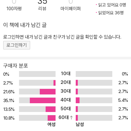
0
35
0
읽고 있어요 0명
물에 닿는 게 영 달갑지 않은 모습이다. 독자들은 이 둘의 시선을 통해
100자평
리뷰
마이페이퍼
읽었어요 36명
같은 상황이나 문제도 바라보는 관점과 능력에 따라 다르게 다루어
낼 수 있음을 배우며, 타인에 대한 이해와 공감 능력을 키울 수 있다.
이 책에 내가 남긴 글
‘따로 또 같이’ 두 관점의 환상적인 조화 운율이 살아 있는 글과 함께
로그인하면 내가 남긴 글과 친구가 남긴 글을 확인할 수 있습니다.
시각적인 즐거움을 선사하는 그림은 이 책의 매력을 한껏 드러낸다.
로그인하기
면지를 활용한 이야기의 첫 장면은 색이 거의 없는 윤곽으로 표현된
산길에 벨과 본이 함께 여행을 떠나면서 시작된다. 그리고 물에 비친
자신의 모습을 들여다본 뒤에야 이 둘은 서로 다른 채색 스타일로 묘
구매자 분포
사된다. 본은 아크릴로 둥글고 부드럽게, 벨은 색연필로 날카롭고 날
10대
0%
0%
렵하게 말이다. 둘이 바라보는 세상도 동일하게 두 가지 채색 스타일
20대
2.7%
2.7%
로 그려져 있다. 한 장면 안에서 다른 스타일의 그림이 이토록 완벽한
30대
2.7%
21.6%
조화를 이루어 낼 수 있는지 실로 감탄을 자아낸다. 윤곽으로 그려진
40대
5.4%
35.1%
배경 속에서 숨은 동물들을 찾는 재미도 있다. 그래서 이 책을 여러 번
50대
2.7%
13.5%
보기를 권한다. 처음에는 발견하지 못했던 요소들이 곳곳에 보물처럼
60대
2.7%
10.8%
숨겨져 있어서 볼 때마다 새로운 발견을 할 수 있을 것이다. 마침내 함
여성
남성
께 집에 돌아왔을 때의 장면에는 둘의 관점이 모두 통합된 스타일로