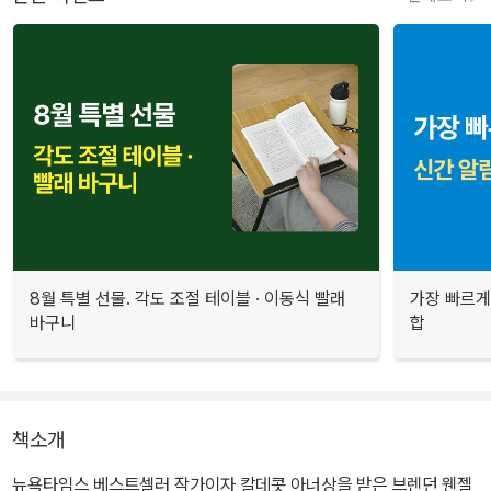
8월 특별 선물. 각도 조절 테이블 · 이동식 빨래
가장 빠르게
바구니
합
책소개
뉴욕타임스 베스트셀러 작가이자 칼데콧 아너상을 받은 브렌던 웬젤