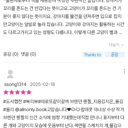
*출판사로부터 책을 제공받아 작성한 주관적인 글입니다. 강아지가
보기도 하고 신기한 냄새도 맡고 신기한 동물도 만나지요. 걸어가는
릴로 둥글하고 부드럽게 보여요. 세상을 바라보는 시선의 표현도 비
꼬리를 흔드는 건 반갑다는 뜻이고요.고양이가 꼬리를 흔드는 건 기
길은 풀이 있기도 하고 돌담이 있기도 하지요. 따로 또 같이 반복되는
슷해요.고양이 벨과 바라보는 시선을 담은 그림은 색연필로 날카롭고
분이 좋지 않다는 뜻이지요. 강아지를 물건을 던져주면 입으로 잡지
글과 함께 이 둘이 가는 길을 함께 즐겁게 신나게 걷고 있는 착각이 들
날렵하게 표현되었지요.둘이 바라보는 세상은 동일한 색으로 나타나
만고양이는 앞발로 눌러 잡습니다. 고양이와 강아지는 활동하는 시간
정로 자꾸만 기분이 좋아집니다.​우리는 서로 다른 이들을 만나 함께
지만 표현이 달라서 느낌에서 확연한 차이가 있지요.하지만 브렌데
도 다르고가지고 있는 성향도 다릅니다. 이렇게 다른 고양이 벨과 강
하는 일들이 많습니다. 서로를 이해하고 받아들이는 마음에는 늘 웃
웬젤 작가님이 한 장면 안에 두 스타일이 조화를 이루게 하셨네요.브
아지 본이 함께 집으로 갑니다. 함께 가는 길에 둘은 같은 풍경, 같은
음이 따르지요. <어떤 고양이가 보이니?> 칼데콧 아너상을 수상 작
더보기
렌던 웬젤 SNS : https://www.instagram.com/brendan_wenz
소리, 같은 냄새를 접하지만그것을 보고 느끼는 것, 생각하는 것은 완
가의 시점은 평범한 행동을 특별하게 만들어주는 마법사와 같다는 생
el/- 브렌던 웬젤의 그림책 -뉴욕에서 활동하는 그림책 작가로 그의
공감 (
0
)
댓글 (0)
전히 다릅니다. 길에서의 둘의 모습도 완전히 다른데요.냇물을 만나
각을 했네요. 정말 잘 읽었습니다.
작품은 뉴욕타임스 베스트에 오른 바 있다.어린이를 위한 책을 여러
면 강아지 본은 즐거워하지만 고양이 벨은 물이 닿는 것을 좋아하지
권 쓰고 그렸다.전 세계 야생 지역과 멸종 위기 동물을 보호하려고 여
않습니다.또 벨이 쉽게 오른 나무를 본은 오르지 못합니다. 이렇게 다
메뉴
러 단체와 함께 일하고 있다.<삶> 포스팅 : https://blog.naver.co
른 벨과 본이지만함께 하는 길에 마주친 모험을 둘은 즐겁게 즐깁니
ssong1314
2025-02-18
m/shj0033/221562333567- <따로 또 같이 같까?> 이야기 듣기
다.그리고 집에 도착해 함께 편안하게 잠이 들지요. 벨와 본은 참 다릅
-🎤 '책방사춘기(@sachungibook) Live' 김지은 평론가와 함께하
니다.그러나 서로를 배척하거나 싸우지 않습니다.서로를 배려하고 존
#도서협찬 #북리뷰#따로또같이갈까 브렌던 웬젤_지음김지은_옮김
는 ‘브렌던 웬젤’ 작품의 철학적 세계!🎤 '그림책 사랑방'(@geurimc
중하며각자의 방식대로 즐기며 함께 하는 둘의 모습이 참 보기 좋네
#올리 @allnonly.book고맙습니다♥🐶🐱칼데콧 아너상 수상 작가
aegsarangbang)의 3월 이달의 그림책 감상회'에서 편집자 이야기
요. 그 모습을 보며 나와 생각이나 성향이 다른 사람을 어떻게 바라보
브렌던 웬젤의 신간 소식에 엄청 기대했는데직접 만나니 표지부터 다
듣기!<따로 또 같이 갈까?>의 이야기를 더 자세히 들을 수 있는 곳이
고, 어떻게 대해야 하는지를 생각하게 됩니다. 이 책은 칼데콧 아너상
른 개와 고양이의 모습에 웃음부터 난다.색연필 스케치의 개,물감으
두 곳이나 있네요.이야기를 듣고 나면 더 재미있게 그림책을 읽을 수