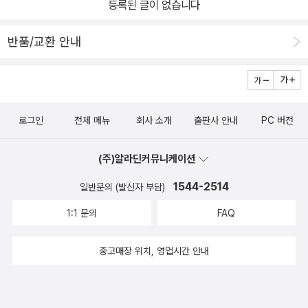
그림책이라 아이들이 그림을 보고곳곳에 숨어 있는 다른 생물들의 이
등록된 글이 없습니다
꺼비는 사라지고 배를 발견하고요. 아차, 잠자는 곰을 깨우고 마네요.
야기를 만들어보게하면 재미있을 것 같다.#그림책 #칼데콧아너상
둘은 도망치다가 길을 잃기도 하고 동굴도 지나게 됩니다.​해질 무렵
반품/교환 안내
이 되어 둘은 서둘러 집으로 향하지요. 이후의 그림체가 독특하게 다
가왔어요. 작가는 같은 해넘이 장면인데 강아지의 배경과 고양이의
배경 처리를 다르게 표현했어요. 밤의 풍경을 꽤 여러 페이지로 그려
냈는데요, 그림책을 읽어가면서 고양이와 강아지의 모험에 동참할 수
로그인
전체 메뉴
회사 소개
출판사 안내
PC 버전
있습니다. ​한 번 읽을 때보다 여러 번 반복해서 읽으니까 더 많은 게
보이는 그림책이에요. 그림책 내용 가운데 둘의 관점이 확연하게 구
(주)알라딘커뮤니케이션
별되거나 둘의 여정이 뚜렷하게 대조되는 방식은 아니지만, 오히려
내용 속에서는 '따로'의 의미보다 '같이'에 더 중점을 두는 것처럼 보이
1544-2514
일반문의 (발신자 부담)
지만, 저는 '따로 또 같이'라는 구절을 계속 생각해보게 되더라고요. ​
1:1 문의
FAQ
학교든 회사든 우리가 '같이' 모여 있는 공간이지만 '따로' 해야 할 일
들이 있잖아요. 무리 지어 같이 행동한다고 개개인의 잘못이 그냥 덮
중고매장 위치, 영업시간 안내
어질 수도 없고, 여럿이 함께할 때에는 따로 행동하는 일을 잠시 멈추
어야 할 때도 있고요. 우리의 일상이 어쩌면 모두 '따로 또 같이'구나
싶어요. 그 균형과 지혜를 잃지 않으면서 오늘도 '따로 또 같이'!