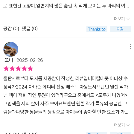
을 받은 브렌던 웬젤의 신간입니다.작가는 고양이와 강아지의 다름을
로 표현된 고양이.앞면지의 넓은 숲길 속 작게 보이는 두 마리의 여정
있겠지요.출판사 올리 SNS : https://www.instagram.com/alln
채색 도구을 다르게 사용해서 표현하셨어요.고양이와 고양이가 가는
을 기대하게 된다.둘이 집으로 돌아가는 과정은따로 또 같이 각자의
only.book/행복한 그림책 읽기! 투명 한지입니다
길, 보는 모습, 생각들은 색연필, 강아지와 강아지가 가는 길, 보는 모
더보기
모습대로같은 상황이어도 다른 표현을 하는게재미있다.샛길을 걸어
습, 생각은 아크릴 물감으로 그리셨습니다. 다르지만 조화를 이룬 벨
공감 (
0
)
댓글 (0)
가도 개는 조심스러워 보이는데고양이는 느긋하고 여유로워보인다.
과 본처럼다른 느낌의 채색 도구와 기법도 멋진 조화를 보여주는 그
냇물을 건너고,기슭을 오르고,두꺼비를 쫓고, 잠자는 곰을 깨우는 소
림책입니다.
동 끝도망치는 둘의 뒷모습은 베스트 장면!길을 잃고,동굴에 들어가
메뉴
도,그 상황에서 즐기고,최선을 다하는 모습에 함께 즐긴다.언덕을 따
꼬니
2025-02-26
로 또 같이 오르는 부분은글자를 읽으며 함께 언덕을 오르는느낌으로
어두운 밤길을 무사히 가길 바라고.색연필,물감으로 다르게 표현되었
출판사로부터 도서를 제공받아 작성한 리뷰입니다칼데콧 아너상 수
던 둘이집으로 돌아오고 나서따로 또 같이 자기의 길을 가는 장면은
상작가2024 아마존 에디터 선정 베스트 아동도서브렌던 웬젤 작가
비슷한 표현으로 부드럽게 보인다.그림보는 재미와다른 것의 조화이
님 책이 저희 집엔 두권이 있더라구요그 중에서도 <모두가 나였어>
해와 함께모험과 우정을 함께 나누는 사이에다름은 크게 중요하지 않
그림책을 저희 딸이 자주 보아요브렌던 웬젤 작가 특유의 몽글한 그
다는걸.세상을 바라보는 관점이 다를 수 있어도한번 뿐인 삶을 살아
림들과다양한 동물들의 등장으로 아이들이 좋아할 만한 요소가 가득
가는 방식은비슷하다는 걸 다시 깨닫는다.따로 또 같이 갈까?벨과 본
에요<따로 또 같이 갈까?> 그림책에서는강아지 '본'과 고양이 '벨'이
처럼-!!💜올리에서 제공받아 주관적으로 작성하였습니다#북스타그
더보기
등장을 해요둘이 함께 집으로 돌아가는 이야기로함께 경험하고 다르
램 #책스타그램 #신간소개 #신간그림책 #그림책 #다름 #성장 #여