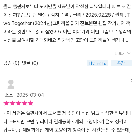
올리 ​​출판사로부터 도서만을 제공받아 작성한 리뷰입니다.따로 또 같
이 갈까? / 브렌던 웬젤 / 김지은 역 / 올리 / 2025.02.26 / 원제 : T
wo Together (2024년)그림책을 읽기 전브렌던 웬젤 작가님의 책
이라는 것만으로 읽고 싶었어요.어떤 이야기와 어떤 그림으로 생각의
시선을 보여시질 기대되네요.작가님의 고양이 그림책들이 생각나네
요.그림책 읽기둘이 함께 집으로 돌아가. 벨은 고양이, 본은 강아지야.
더보기
잠깐이면 될 거야. 온종일 걸릴 수도 있고. 따로 또 같이 자기의 길을
공감 (
0
)
댓글 (0)
가.따로 또 같이 많은 걸 봐. 길을 따라서 나란히 걸어가.따로 또 같이
샛길을 걸어. 따로 또 같이 냇물을 건너가.둘이 함께 불빛을 발견했어!
온통 캄캄한데 집은 환하네.밤하늘엔 별빛이 가득해! 따로 또 같이 거
메뉴
의 다 왔어!그림책을 읽고강아지의 이름은 '본'이고, 고양이의 이름은
소소
2025-03-04
'벨'이지요.본과 벨이 집으로 돌아가는 이야기를 보여준 <따로 도 같
이 갈까?>이지요.둘이 집으로 가는 길이 쉽지만은 않아요. 같은 길을
- 이 서평은 출판사에서 도서를 제공 받아 직접 읽고 작성한 리뷰입니
가지만 같은 길이 아니거든요.처음 읽고서는 우리의 전래 동화 <개와
다. -표지만 보면 우리나라 전래동화 <개와 고양이>가 절로 생각이
고양이의 구슬 다툼>이 생각났어요.우리나라의 전래를 브렌던 웬젤
납니다. 전래동화에선 개와 고양이가 앙숙이 된 사건을 알 수 있는데,
작가님이 담으셨을까? 하는 설렘과 의심이었어요.이 설화는 우리나