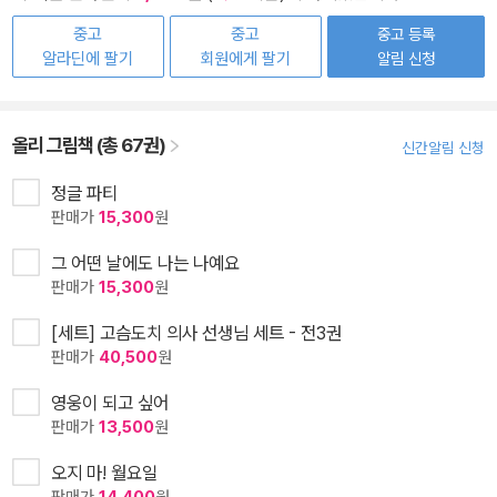
중고
중고
중고 등록
알라딘에 팔기
회원에게 팔기
알림 신청
올리 그림책 (총 67권)
신간알림 신청
정글 파티
판매가
15,300
원
그 어떤 날에도 나는 나예요
판매가
15,300
원
[세트] 고슴도치 의사 선생님 세트 - 전3권
판매가
40,500
원
영웅이 되고 싶어
판매가
13,500
원
오지 마! 월요일