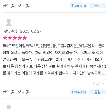
실을 알지 못했어요.개는 아크릴 물감을 사용해 묵직하고 번지는 듯
그대로를 받아들인 본과 벨처럼, 상대방을 나에게 혹은 나를 상대방
는 별빛의 밤으로 바뀌며 더 강렬해지지요.스케치의 첫 장면에서 물
공감 (
0
)
댓글 (0)
한 느낌으로고양이는 그에 반해 색연필로 밝고 경쾌하고 가벼운 느낌
에게 맞추려 하기보다 상대를 존중하는 것이 함께 나아가는 길인 것
에 비친 자신들을 들여다보고 둘은 달라지지요.무색의 두 캐릭터들이
이 들더라구요.​나는 생각하지도 못했던 사실을 바로 잡아내는아이의
같아요. 이 동화책을 본 아이들 모두 본과 벨처럼 다른 이를 있는 그대
갑자기 툭 튀어나는 것처럼 페이지 전체에 그려지고 색이 입혀져 분
눈썰미에 놀랍고 반성을 하게 됩니다.책을 너무 의무적으로 읽었던
메뉴
로 받아들일 수 있는 사람으로 성장해주면 좋겠어요.
위기가 바뀌지요.강아지 본은 아크릴로 둥글하고 부드럽게 보여요.
게 아니었나?앞으로는 좀 더 세밀하고 폭넓게 봐야겠다는 생각이들
뿌잉뿌잉
2025-02-27
세상을 바라보는 시선의 표현도 비슷해요.고양이 벨과 바라보는 시선
었습니다.​서로 앙숙이라고 알려져 있는 개와 고양이가 같은 집을찾아
을 담은 그림은 색연필로 날카롭고 날렵하게 표현되었지요.숲에 헤쳐
가는 이야기로 단조롭지만그 길을 단순하지는 않습니다.​성향이 전혀
#따로또같이갈까?#브렌던웬젤_글_그림#김지은_옮김#올리 ‘둘이
나가며 나무 밑에서 발견한 냄새를 대상들을 공유하는 장면에서내 것
반대인 두 동물이 다른 듯 같은 듯 바라보는 시각도 다르지만 오히려
함께 집으로 돌아가.’‘따로 또 같이 자기의 길을 가.’ <따로 또 같이
이 아닌 상대의 생각에 대해 듣고 새로운 발견이라며 좋아하고 기뻐
함께 바라보는 조화로움이있었습니다.​개가 바라보는 시각과 고양이
갈까?>에 나오는 두 주인공고양이 벨과 강아지 본의 이야기에요.서
하고 행복해하네요.그들이 보여주는 서로에 대한 이해와 존중에 대해
가 바라로는 시각은그림도 다릅니다. 개와 고양이처럼 채색 자체가
로 다른 습성과 서로 다른 방식으로 살아가는 두 존재가한 목적지(집)
발견했어요.둘은 함께 가고 있지만 따로 가지요.맛있는 배를 보고 좋
다릅니다.그래서 더 재미있고 심심하지 않더라구요.적과의 동침같은
를 찾아가는 여정이 고개를 끄덕이게 합니다. 자기만의 방식으로 바
아하고, 곰을 깨우고 함께 도망가지만풀숲, 돌담의 샛길, 특히, 물과
두 동물이 집에 도착했을때는노곤함을 위로해주듯 짙은 하늘에 별의
라보는 세상을자신만의 방식으로 살아가는 벨과 본의 모습 속에서둘
어둠에서의 행동은 확연히 다르지요.물을 좋아하는 강아지와 물을 싫
반짝거림은축복같았습니다.​처음보다 두번, 세번 읽으면서 또 다른 즐
더보기
이 만들어내는 조화로운 순간들을 볼 수 있어서 둘이 만들어가는 세
어하는 고양이, 어둠 속에서 더욱 빛나는 고양이를 보여주지요.비, 바
거움을 경험하는 그림책입니다.​
공감 (
0
)
댓글 (0)
상이 더 아름다웠어요.서로 비난하거나 지적하지 않고 존중하며 길을
람, 햇볕의 날씨가 둘의 몸에 어떤 영향을 주는지도 보여주었어요.둘
가는 모습은오히려 더 경쾌하고 포근하기도 합니다. 같은 것을 보면
의 여정에 함께 하는 느낌이었어요.한 장면 안에서도 두 캐릭터가 자
서도 서로 다르게 보는 시각,같은 경험을 하면서도 다르게 느끼는 감
연스러운 움직임을 이어가고, 다음 장면으로 넘어가면 전혀 다른 느
메뉴