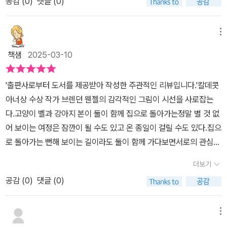
공감 (
0
)
댓글 (0)
게 느끼는 모험이 펼쳐진답니다강아지와 고양이는 우리가 생각해도
행 #이해 #브렌던웬젤 #그림책추천 #그림책육아 #그림책전도사 #
참 다른 성향을 지닌 동물인데책에선 함께 하는 친구로 등장해요면지
책과일상 #독서맛집 #강심수정책 #책읽는우리집🏠
에서부터 두 친구는 함께 출발합니다앞면지부터 뒷면지까지 놓칠수
메뉴
없는 그림들이 가득해요!강아지 본은 아크릴물감으로 둥글고 작가님
책샘
2025-03-10
특유의 느낌이묻어나게 그려진 반면 고양이 벨은 색연필로고양이의
까칠한 느낌이 나게 묘사되어요서로 다른 두 주인공만큼 서로 다른
'출판사로부터 도서를 제공받아 작성한 주관적인 리뷰입니다.'칼데콧
두재료가 만나다른듯 조화로운듯 보이는 그림들이 참 매력이 넘친답
아너상 수상 작가 브렌던 웬젤의 감각적인 그림이 시선을 사로잡는
니다둘은 함께 보고 듣고 느끼지만자신만의 방식으로 보고 있기에 다
다.고양이 벨과 강아지 본이 둘이 함께 집으로 돌아가는정말 별 것 없
르게 느껴요강아지는 땅을 걷는 반면 고양이는 돌담 위를 걷고물에
어 보이는 여정은 잠깐이 될 수도 있고 온 종일이 걸릴 수도 있다.집으
빠졌을 땐 강아지 본은 즐거워보이지만벨은 기겁을 하는듯 온몸의 털
로 돌아가는 뻔해 보이는 길이라도 둘이 함께 가다보면서로의 관심사
이 솟아 있어요 ㅎㅎ강아지와 고양이의 차이가 보여한장면 한장면 보
가 달라 혼자 갈 데와는 달리 다른 장소를 발견하기도 하고,그곳에서
는 재미가 있더라구요밝은 낮이였지만 해가 지고노을 지는 들판의 모
더보기
또 다른 친구를 만나게 될 수도 있다.호수에 비친 자신들의 모습을 들
습으로 변화하고불꽃놀이처럼 반짝이는 별이 가득한 밤까지 함께하
공감 (
0
)
댓글 (0)
여다 보기도 하면서따로 또 같이 자기의 길을 가는 두 친구의 모습이
는 둘.두 친구가 마주하는 모습을 보면본은 색연필로 벨은 아크릴로
귀엽다.따로 또 같이 많은 걸 보고, 알 수 없는 소리에 귀를 기울이고,
바뀌어 표현되어 있어요함께한 둘은 서로에게 물든 것처럼 보여집니
나무에서 나는 신기한 냄새를 맡으며 다른 동물들의 흔적을 느끼기도
메뉴
다따로 또 같이 함께 길을 나서는 모습이 참 보기 좋아요두 친구의 모