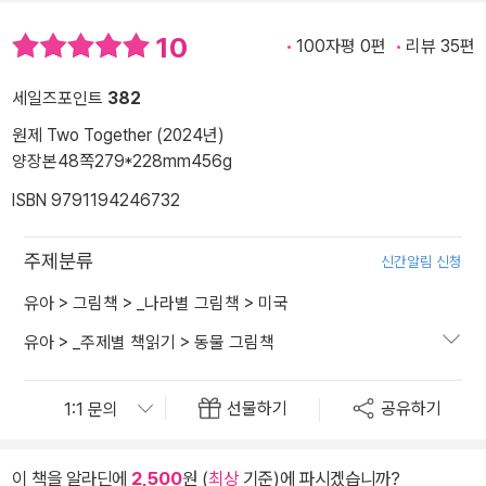
10
100자평 0편
리뷰 35편
세일즈포인트
382
원제 Two Together (2024년)
양장본
48쪽
279*228mm
456g
ISBN 9791194246732
주제분류
신간알림 신청
유아
>
그림책
>
_나라별 그림책
>
미국
유아
>
_주제별 책읽기
>
동물 그림책
선물하기
공유하기
이 책을 알라딘에
2,500
원 (
최상
기준)에 파시겠습니까?