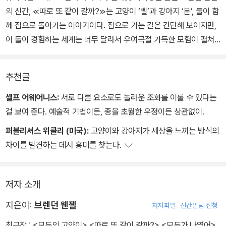
의 신간, ≪따로 또 같이 갈까?≫는 고양이 ‘벨’과 강아지 ‘본’, 둘이 함
께 집으로 돌아가는 이야기이다. 집으로 가는 길은 간단해 보이지만,
이 둘이 경험하는 세계는 너무 달라서 우여곡절 가득한 모험이 펼쳐
진다. 실제 고양이와 강아지는 반대되는 성향을 가지고 있고, 그렇다
보니 둘의 관계가 좋지 않다고 흔히 생각한다. 둘이 앙숙이 된 유래를
추천글
담은 전래동화 ≪개와 고양이≫가 있을 정도니까.
셸프 어웨어니스:
서로 다른 요소로도 놀라운 조화를 이룰 수 있다는
브렌던 웬젤 작가는 이전 작품들에서 보여 줬던 예리한 통찰력을 이
걸 보여 준다. 예술적 기법이든, 종을 초월한 우정이든 상관없이.
책에서도 다시 한번 드러내며 고양이와 강아지의 관계를 색다르게 바
퍼블리셔스 위클리 (미국):
고양이와 강아지가 세상을 느끼는 방식의
라본다. 다른 시각을 가지고 있어도 상대방을 존중하고, 서로에게 감
차이를 발견하는 데서 흥미를 찾는다.
사하고, 자기만의 방식으로 즐기면서 함께 세상을 여행할 수 있다고
말이다. 비단 고양이와 강아지뿐 아니라 관계를 맺고 살아가는 모든
존재에게 해당하는 이야기이기도 하다.
저자 소개
지은이:
브렌던 웬젤
저자파일
신간알림 신청
최근작 :
<모두의 고양이>
,
<따로 또 같이 갈까?>
,
<모두가 나였어>