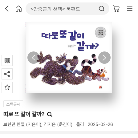
소득공제
따로 또 같이 갈까?
브렌던 웬젤
(지은이),
김지은
(옮긴이)
올리
2025-02-26