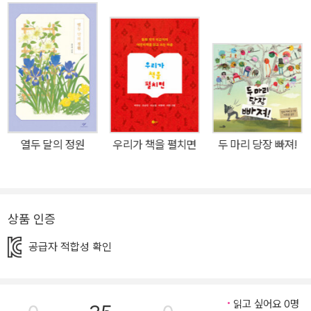
보여 줬던 예리한 통찰력을 이 책에서도 다시 한번 드러내며 고양이
와 강아지의 관계를 색다르게 바라본다. 다른 시각을 가지고 있어도
상대방을 존중하고, 서로에게 감사하고, 자기만의 방식으로 즐기면서
함께 세상을 여행할 수 있다고 말이다. 비단 고양이와 강아지뿐 아니
라 관계를 맺고 살아가는 모든 존재에게 해당하는 이야기이기도 하
다. 칼데콧 아너상 수상 작가 브렌던 웬젤의 독창적 시각 ≪따로 또 같
이 갈까?≫는 칼데콧 아너상을 수상한 ≪어떤 고양이가 보이니?≫,
열두 달의 정원
우리가 책을 펼치면
두 마리 당장 빠져!
뉴욕타임스 스페셜 어린이책 이슈로 선정된 ≪고양이는 다 알아?≫
와 마찬가지로 고양이를 등장시켜 작가 고유의 날카로운 시선으로 세
상을 꿰뚫어 보며 기존의 관념을 깨는 그림책이다. 이 책에서는 고양
이 ‘벨’의 가족이자 친구인 강아지 ‘본’도 함께 등장시켜 이야기를 풀
상품 인증
어 나간다. 둘은 집으로 같이 가고 있지만, 따로 가는 듯한 인상을 준
공급자 적합성 확인
다. 자기만의 방식으로 세상을 바라보고 있기 때문. 벨과 본의 눈에 비
친 사물의 모습도 다르게 보이고, 생소한 소리를 듣거나 냄새를 맡았
을 때 상상하는 이미지도 다르다. 세상을 경험하는 방식도 전혀 다르
읽고 싶어요 0명
다. 예를 들어 냇물을 만나면 본은 물장구를 치며 즐거워하지만, 벨은