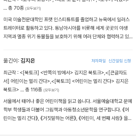
… 총 70종
(모두보기)
미국 미술전문대학인 프랫 인스티튜트를 졸업하고 뉴욕에서 일러스
트레이터로 활동하고 있다. 동남아시아를 비롯해 세계 곳곳의 야생
지역과 멸종 위기 동물들을 보호하기 위해 여러 단체와 협력하고 있
다. 동물을 주제로 한 그림책을 쓰고 그리는 한편, 애니메이션 작품도
만들고 있다. 국내에 출간된 그림책으로 『모두가 나였어』, 『고양이는
옮긴이:
김지은
저자파일
신간알림 신청
다 알아?』 등이 있다. Brendanwenzel.info
최근작 :
<[북토크] <반쪽의 방에서> 김지은 북토크>
,
<[큰글자도
서] 어린이는 멀리 간다>
,
<[북토크] <어린이는 멀리 간다> 김지은
북토크>
… 총 116종
(모두보기)
서울에서 태어나 좋은 어린이책을 읽고 씁니다. 서울예술대학교 문예
학부 학생들과 더불어 그림책과 아동청소년문학을 연구합니다. 《어
린이는 멀리 간다》, 《거짓말하는 어른》, 《어린이, 세 번째 사람》 을
썼고, 《이것은 한 마리 아기 고양이 이야기가 아닙니다》, 《우리가 잠
든 사이에》, 《나는 강물처럼 말해요》 등을 옮겼습니다.