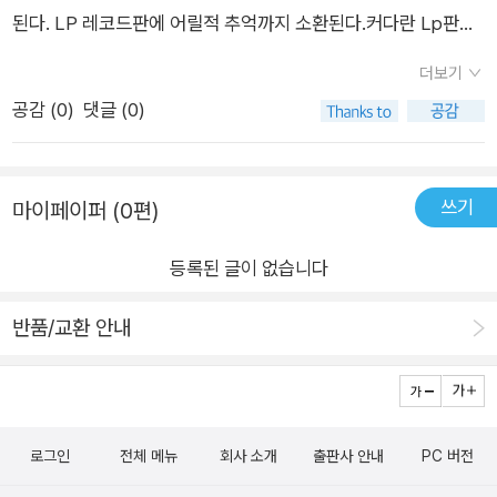
된다. LP 레코드판에 어릴적 추억까지 소환된다.커다란 Lp판이
돌아가며 나타나는 사람들.물감을 떨어뜨린듯,핀이 붓처럼 보이
더보기
고 그 속에서다양한 색을 가진 사람들이 나타난다원픽으로 좋아
공감 (
0
)
댓글 (0)
하는 노래는 없는데,추억의 옛날가요들을 틀어놓고 책장을 넘기
니책 속의 인물 하나하나가 허투로 보이지 않는다.귀여운 춤사위
와 경쾌한 리듬감이 느껴지는 그림.Lp판 위에서 연결되는 너와
쓰기
마이페이퍼 (0편)
나의 이야기.각자 다른 포즈로 춤을 추며'다르면 어때?' 하는 말은
용기를 준다.규칙도 없고,흩날리는 꽃잎처럼 자유롭게!바람처럼
등록된 글이 없습니다
자유롭게 즐기는 모습에 웃음도 나며감동가득하며 마음이 풍선
처럼 부풀어 오른다.빨간원피스를 입고 혼자여도 신나게 춤을 추
반품/교환 안내
는 모습.혼자여도,둘이어도,여럿이도,모두 함께 어우러지는 Lp
판 가득한 춤사위에 절로 어깨가 들썩여진다.감동물결로,모든 사
람을 하나하나 찾아보고,들여다보며나다운게 참으로 아름답다
느낀다.가장 멋진 음악에 맞춰나만의 속도로 즐겁게 춤을 춰야지!
로그인
전체 메뉴
회사 소개
출판사 안내
PC 버전
뒷표지의 감각적인 바코드까지 심쿵하는 책.앞표지의 감동이,본