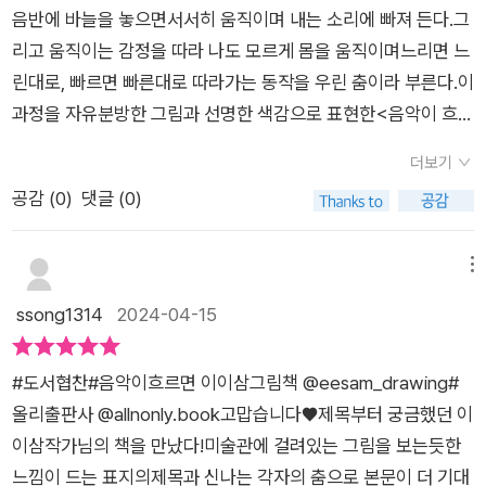
씩 모여서 ~혼자 였던 나와 한명 두명 함께 춤을 춥니다.생김새
뷰는 출판사에서 도서를 제공 받아 읽고, 솔직하게 작성하였습니
음반에 바늘을 놓으면서서히 움직이며 내는 소리에 빠져 든다.그
가 다르면 어떤가요!나이가 다르면 어떤가요!우리가 서로 다르면
다.
리고 움직이는 감정을 따라 나도 모르게 몸을 움직이며느리면 느
어때요!!아무 문제 없지요~정해진 규칙은 없어요!흩날리는 잎처
린대로, 빠르면 빠른대로 따라가는 동작을 우린 춤이라 부른다.이
럼 흔날리는 꽃잎 처럼그렇게 추면 되지요.바람처럼 자유롭지요.
과정을 자유분방한 그림과 선명한 색감으로 표현한<음악이 흐르
여럿이 또는 둘이서 ~ 혼자이면 어떤가요!모두 괜찮아요. 자유롭
면>은 음악과 춤에 관한 이야기다. 음악이 있는 곳에선 언제나
게 그렇게 춤을 춰요~서로의 손을 잡고~리듬에 맞춰 움직이면
더보기
자연스럽게 이어지는 춤동작!잘 추는 사람들도 있겠지만 막대기
되요. 하나 하나 다르지만 우리 모드는 빛나는 작은 별이에요. 어
공감 (
0
)
댓글 (0)
수준인 사람도 있을 것이다.하지만 상관 없다.자유롭게 음악의 흐
둠이 내리면 더욱 빛나는 우리지요. 모두 함께 하면 더 더욱 가장
름을 따라 움직이면 되니까. 혼자서, 둘이서, 또 여럿이서 모여
멋진 음악이 될거에요. 커다란 레코드 판은 우리가 사는 이곳 그
만들어 내는 춤동작은흩날리는 꽃잎 같기도 하고 흔들리는 잎처
메뉴
림책은 참 많은 생각을 꼬리에 꼬리를 물게 만들어 냅니다. 정답
럼 살랑거리기도 하며자유로운 바람같기도 하다. 하나하나 다르
ssong1314
2024-04-15
은 없어요. 내가 상상하는 대로 그림책을 보면 되지요.춤도 그렇
지만 함께 모이면 모두 빛나는 존재들처럼어우러지고 하나되는
고요. 이세상은 그렇게 살아 가면 좋겠어요. 서로의 다름도 국적
춤은 춤이지만 음악 같은 것,음악이지만 춤 같은 것이다.규칙도
도 성별도 상관 없어요. 여기 이 색들 처럼 정말 다른 색들이지만
#도서협찬#음악이흐르면 이이삼그림책 @eesam_drawing#
없고 다양하며 자유로운 음악에 흠뻑 빠져 보자.
서로 어우러져 멋진 작품이 만들어 지듯이세상도 우리의 다름으
올리출판사 @allnonly.book고맙습니다♥제목부터 궁금했던 이
로 더 빛나는 세상이 되는 것 같아요. 단순한 듯 하지만 많은 이야
이삼작가님의 책을 만났다!미술관에 걸려있는 그림을 보는듯한
기를 담고 있는 책입니다.
느낌이 드는 표지의제목과 신나는 각자의 춤으로 본문이 더 기대