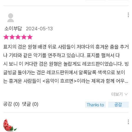
록 만든다.또 감정을 자유롭게 표현하도록 이끌어 준다.책을 읽으
와우북페스티벌 #상상만발책그림전#다름 #함께살아가는 #우
면 되요.음악이 흐르면 음악의 선율에 맞춰 몸을 맡기고 몸이 느
면서 사람의 진심을 이끌어낼 때 음악이 효과적이라고 생각했다.
리 #이해 #배려 #따뜻함 #어우러짐 #그림책 #그림책스타그램
끼는대로자유롭게 표현하면서피어나는 봄도 활짝 핀 꽃도 푸릇
메뉴
이 책은 그런 음악의 자유로움을 정말 잘 보여줬다.음악의 자유로
#그림책소개 #그림책추천 #그림책추천스타그램 #그림책보는
푸릇한 나무도 잘 드러나게 말이죠.​지금을 잘 볼 수 없는 검은색 l
소이부답
2024-05-13
움을 드러내는 몸짓이 그림으로 표현되었기 때문이다.자유롭고
엄마 #그림책활동가 #책스타그램 #북스타그램 #북모닝
p판을 보면서lp판이 돌아가면서 들려주는 노래에 귀를 기울이고
신나는 춤이 독자마저 행복하게 만들어 줬다.음악이야말로 행복
집중하게 됩니다.음악이 흐르진 않지만 음악이 흐르는 듯 합니다.
한 삶에 빠질 수 없다는 생각도 들었다.음악의 가치를 시각적으로
표지의 검은 원형 배경 위로 사람들이 저마다의 흥겨운 춤을 추거
리듬을 볼 수는 없지만 리듬이 온 몸을 휘감고 있습니다.​지금 우
표현한 책에 관심이 있다면 적극 추천하고 싶은 책이다.*이 글은
나 기타와 같은 악기를 연주하고 있습니다. 표지를 펼쳐서 다
리는 몸과 마음을 다 자유롭게 열어두고밝고 환한 분위기에서 신
컬처블룸 카페를 통해서 출판사로부터 도서를 제공받아 주관적
시 보니 이 커다란 검은 원형은 놀랍게도 레코드판이었습니다. 빙
나고 즐겁게 즐기면 됩니다.생생하게 음악을 즐기는 모습이 그림
인 견해에 의해서 작성되었습니다.
글빙글 돌아가는 검은 레코드판위에서 알록달록 색색으로 보이
책을 펼쳐보다보면누구나 느껴질듯 합니다.​지금 우리는 나 혼자
는 흥겨운 사람들이 <​음악이 흐르면>이라는 제목과 함께 어우
가 아니라 나와 너 그리고 우리가 되어아침부터 늦은 밤까지. 실
러집니다. 책장을 넘기니 누군가가 듣고 싶은 음악이 담긴 레코드
내에서 벗어나 실외 벚꽃 가득한 공원에서까지음악이 흐르는 곳
더보기
판을 골라 턴테이블에 올려두고 있습니다. 판이 돌기 시작하자 레
이라면 어디든 음악과 한 몸이 되어버립니다.​​
공감 (
0
)
댓글 (0)
코드 핀이 지나는 자리에 선이 생기며 사람의 형상이 머리부터 조
금씩 생기기 시작합니다. "음악이 흐르면 춤추지 않을래?" 어느
새 완성된 사람이 손을 흔들며 유쾌하게 묻습니다. 어느새 회전하
메뉴