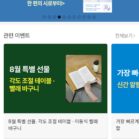
관련 이벤트
전체보기
8월 특별 선물. 각도 조절 테이블 · 이동식 빨래
가장 빠르게
바구니
합