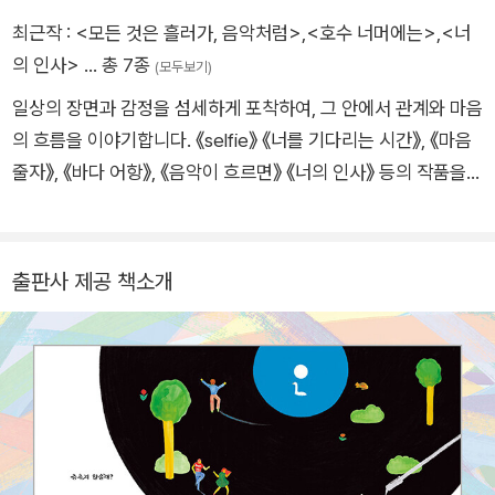
‘음악’으로 하나가 되는 사람들의 이야기가 담겨 있다.
최근작 :
<모든 것은 흘러가, 음악처럼>
,
<호수 너머에는>
,
<너
의 인사>
… 총 7종
(모두보기)
일상의 장면과 감정을 섬세하게 포착하여, 그 안에서 관계와 마음
의 흐름을 이야기합니다. 《selfie》 《너를 기다리는 시간》, 《마음
줄자》, 《바다 어항》, 《음악이 흐르면》 《너의 인사》 등의 작품을
통해 누군가와 함께하는 시간, 그리고 서로를 이해하는 과정을 그
려 왔습니다.
출판사 제공 책소개