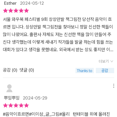
는 바늘 끝에서 만들어지는 사람들이 하나 둘 늘어납니다. "하나
Esther
2024-05-12
둘씩 모여 우리 같이 춤추지 않을래?" 어느새 레코드판위에는 나
무가 자라고 꽃이 피고 연못이 생겼습니다. 들려오는 음악을 따
서울 와우북 페스티벌 9회 상상만발 책그림전 당선작 음악이 흐
라 멋지게 브레이크 댄스를 추는 사람도 나타나고 고양이와 오리
르면 입니다. 상상만발 책그림전을 찾아보니 정말 신선한 책들이
도 보입니다. 흥겹게 모여 춤을 추는 사람들은 키도 나이도 모
많이 나왔어요. 출판사 자체도 저는 신선한 책을 많이 만들어 주
두 다르지만 신나게 어울려 춤을 추며 어우러집니다. 이들에 음악
신다 생각했는데 이렇게 새내기 작가들을 발굴 하는데 힘을 쓰는
을 즐기며 추는 춤에는 규칙 따위는 없습니다. 밝은 에너지가 한
대회가 있다고 생각을 못했네요. 외국에서 받는 상도 좋지만 이렇
껏 느껴지는 사람들의 춤사위는 어느새 흔들리는 잎이 되고, 흩날
게 국내에서 신인 작가들에게 좋은 기회를 많이 주셨음 좋겠다는
리는 꽃잎이 되어 바람처럼 자유롭습니다. <음악이 흐르면>
더보기
생각이 들게 하는 책입니다. LP판 한장으로 그림이 시작되요. 그
은 서울와우북페스티벌에서 주최하는 2023 상상만발 책 그림
공감 (
0
)
댓글 (0)
림책은 첫장을 펼치는 곳을 잘 봐야 한다고 작가님들이 이야기 해
전 당선작이라고 합니다. 환상적이고 산뜻한 색감과 자유로운 표
주셨거든요. 여기서 부터가 상상의 시작입니다. 제가 중학생 이였
현으로 음악의 선율과 춤추는 사람들의 행복한 에너지가 인상적
을때 LP에서 CD로 넘어 가는 상황이였든요. 무언가 느낌이 좋은
메뉴
으로 표현되어 있는 그림책입니다. 흥겨운 음악에 맞추어 누구
LP 한장~음악이 시작 되기 전 판을 읽어 드리는 핀을 두면 조금
뿌잉뿌잉
2024-05-29
의 눈치도 보지 않고 신나게 몸을 흔드는 해방감이 보는이의 마음
시간이 걸리지요. 음악을 듣기 전 마음을 준비 하게 되지요. 음악
까지 흥이 나게 만듭니다. 책장을 넘길때마다 음악이 들리는 것
이 흐르면 춤을 추자고 프로포즈를 하듯 이야기 합니다. 하나 둘
만 같아 어깨가 들썩이는 그림책 <​음악이 흐르면>입니다. 위 리
#음악이흐르면#이이삼_글_그림#올리 턴테이블 위에 올려진