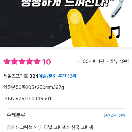
10
100자평 1편
리뷰 49편
세일즈포인트
324
예술/문화 주간 12위
양장본
56쪽
205*250mm
397g
ISBN 9791165349561
주제분류
신간알림 신청
유아
>
그림책
>
_나라별 그림책
>
한국 그림책