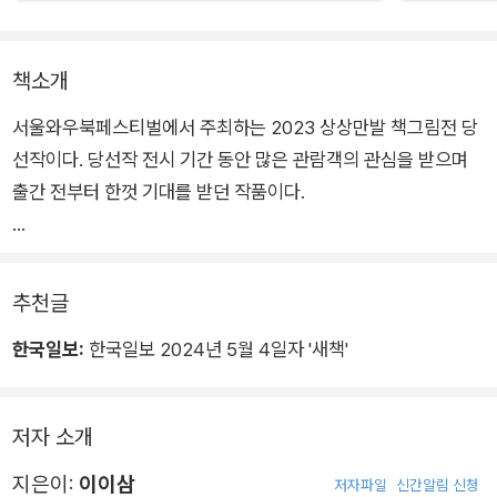
책소개
서울와우북페스티벌에서 주최하는 2023 상상만발 책그림전 당
선작이다. 당선작 전시 기간 동안 많은 관람객의 관심을 받으며
출간 전부터 한껏 기대를 받던 작품이다.
‘자유분방한 그림과 내용 전개는 자유롭고 평화롭고 모두가 흥겹
다. 장면에 리듬이 느껴지고 무엇보다 음악이 흐르는 듯하다. 가
추천글
장 멋진 음악을 표현하는 추상화의 기법도 세련되었다.’ _ 심사위
한국일보:
한국일보 2024년 5월 4일자 '새책'
원 평
모든 심사위원에게 좋은 평을 받은 이 작품은 레코드판에서 시작
저자 소개
되는 시각적 상상력이 눈길을 사로잡는다. 어린아이부터 어른들
까지, 아침부터 밤까지, 실내에서부터 벚꽃이 날리는 공원까지
지은이:
이이삼
저자파일
신간알림 신청