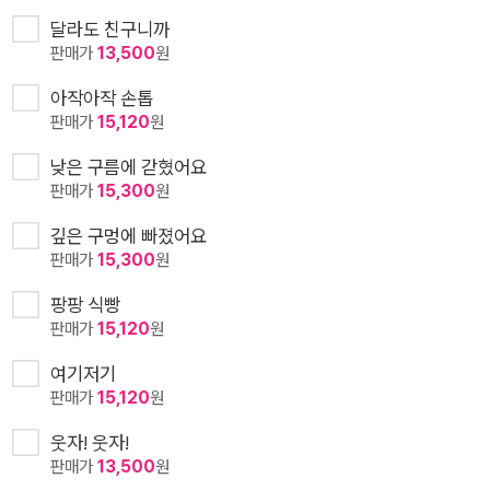
달라도 친구니까
판매가
13,500
원
아작아작 손톱
판매가
15,120
원
낮은 구름에 갇혔어요
판매가
15,300
원
깊은 구멍에 빠졌어요
판매가
15,300
원
팡팡 식빵
판매가
15,120
원
여기저기
판매가
15,120
원
웃자! 웃자!
판매가
13,500
원