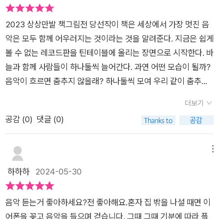
지며 음악을 계속 흐르네요.어느 부분에서 열어서 시작을 해도 이
동기부여로 작용하기에 충분한 것 같아요. 위에 첨부해 드린 그림
야기는 진행되는 느낌도 있고,뭔가 연결이 되지 않은 것 같으면서
외에도 함께 수록되어 있는 그림이 역동적이어서 신나는 음악을
2023 상상만발 책그림전 당선작​​이 책은 세상에서 가장 멋진 음
이어지는 느낌이 뭘까?궁금했는데 진행되는 이야기는 없지만 음
듣고 있는 것처럼 느껴져요.끝으로 <음악이 흐르면>그림책은
악은 모두 함께 어우러지는 것이라는 것을 알려준다. 지금은 쉽게
악이 흐르면서 이어지는 것 같아요.뭔가 독특한 이유는 '음악'이
음악으로 시작해서 우리의 삶에 좋은 영향력을 가져다주듯이 우
볼 수 없는 레코드판을 틴테이블에 올리는 장면으로 시작한다. 바
라는 소재 때문이겠지요.작가님 나름의 스토리는 있겠지만 여타
리도 서로에게 함께 나누는 삶이 큰 힘와 용기를 가져줄 것이라
늘과 함께 사람들이 하나둘씩 늘어간다. 과연 어떤 모습이 될까?​​​​
의 다른 그림책들과는 조금 다른 느낌이네요.평소에 만나지 못했
생각해요.
음악이 흐르면 춤추지 않을래? 하나둘씩 모여 우리 같이 춤추지
던 전개 부분이 마음에 들어요.마음을 움직이는 음악의 힘은 수많
않을래? 다르면 어때? 규칙은 없어. 흔들리는 잎처럼, 흩날리는
은 감정들을 살아 움직이게 해 주는 것 같아요.평온하게도, 기분
더보기
꽃잎처럼 춤을 춰 봐. 지금 우리는 바다처럼 자유로워. 여럿이 둘
을 전환 시키기도, 집중력을 도와주기고, 추억을 불러주기도,아픔
공감 (
0
)
댓글 (0)
이서 혼자여도 모두 괜찮아. 서로의 손을 잡고 리듬에 맞춰 움직
을 잊게 하며 남을 공감하게 만들고, 소통할 수 있게 도와주지요.
여. 하나하나 다르지만 우리는 모두 빛나는 작은 별이야. 어둠이
그림책 속의 남녀노소 다양한 사람들이 통합할 수 있게도 돕지요.
내리면 더욱 빛나지 모두 함께 어우러진다면 가장 멋진 음악이 되
메뉴
음악의 장점을 그림책 한 권에 담았다는 부분이 놀라워요.마무리
는 거야.​​​​​책에는 다양한 사람들이 등장한다. 성별도 나이도 인종도
하하하
2024-05-30
를 하기 전 궁금한 점이 있어요.사람들의 얼굴에 눈, 코, 입이 있
다르다. 또한 춤추는 모습도 제각각이다. 하지만 모두 같은 음악
어야 표정이 만들어지잖아요.이이삼 작가님의 <음악이 흐르면>
을 듣고 같이 춤을 추는 모습은 하나된 모습을 보여준다. 다름을
안에는 그 부분이 없어요.혹시 저만 모르는 비밀이 있는 걸까요?
음악 듣는거 좋아하세요?전 좋아해요.혼자 집 밖을 나설 때면 이
이해하고 인정하는 계기가 음악으로 귀결되는 듯 하다. ​​책을 읽
- 이이삼 작가님의 그림책 -이이삼 작가님의 2022년 첫 번째 작
어폰을 꽂고 음악을 들으며 걷습니다. 그때 그때 기분에 따라 플