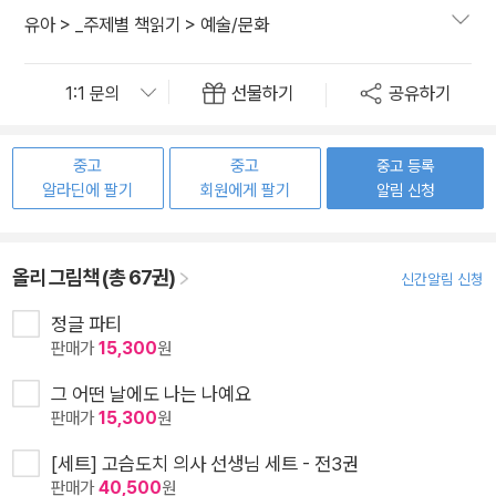
유아
>
_주제별 책읽기
>
예술/문화
선물하기
공유하기
중고
중고
중고 등록
알라딘에 팔기
회원에게 팔기
알림 신청
올리 그림책 (총 67권)
신간알림 신청
정글 파티
판매가
15,300
원
그 어떤 날에도 나는 나예요
판매가
15,300
원
[세트] 고슴도치 의사 선생님 세트 - 전3권
판매가
40,500
원