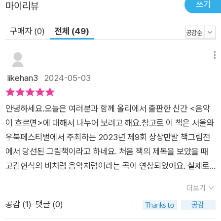
쓰기
마이리뷰
구매자 (0)
전체 (49)
메뉴
likehan3
2024-05-03
안녕하세요.오늘은 여러분과 함께 올리에서 출판한 신간 <음악
이 흐르면>에 대해서 나누어 보려고 해요.참고로 이 책은 서울와
우북페스티벌에서 주최하는 2023년 제9회 상상만발 책그림전
에서 당선된 그림책이라고 하네요. 처음 책의 제목을 보았을 때
고김현식의 비처럼 음악처럼이라는 곡이 연상되었어요. 실제로
집으로 배송된 책을 자녀와 함께 읽어보니까 책의 표지에 그려진
더보기
그림과 책의 제목을 잘 표현해 놓았더라고요. 책의 곁표지에 그려
공감 (
1
)
댓글 (0)
져 있는 턴테이블 위에 놓인 레코판에 바늘이 돌아가고 한 사람이