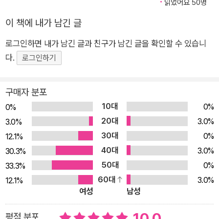
읽었어요 50명
흥겨운 시간을 보낸다. 선물과 같은 음악이 선사하는 즐거움을 만
이 책에 내가 남긴 글
끽해 보길! “모두 모여 우리 함께!” 가장 멋진 음악은 함께 어우러
지는 것 사람은 다 다르다. 성별도 나이도 성격도 생김새도 춤추
로그인하면 내가 남긴 글과 친구가 남긴 글을 확인할 수 있습니
는 모습도 각기 다르다. 우리는 하나하나 다르지만 모두 별처럼
다.
로그인하기
빛난다. 《음악이 흐르면》의 이이삼 작가는 “틀림이 아닌 다름으
로 서로를 이해하고 사랑한다면 우리들이 사는 세상이 조금은 더
구매자 분포
행복하고 따뜻해지지 않을까.” 하는 바람으로 이 책을 만들었다
10대
0%
0%
고 한다. 특히 레코드판 위에 가득한 사람들이 모두 하나가 되어
20대
3.0%
만들어 내는 음악을 추상적으로 그려 냈는데, 그 그림은 음악의
3.0%
30대
아름다움을 한눈에 표현한다. 세상에서 가장 멋진 음악은 모두 함
0%
12.1%
께 어우러지는 것이다. 음악으로 하나 되는 화합을 한 편의 시 같
40대
3.0%
30.3%
은 글과 매력적인 그림으로 잘 담아낸 작품이다.
50대
0%
33.3%
60대
3.0%
12.1%
여성
남성
10.0
평점 분포