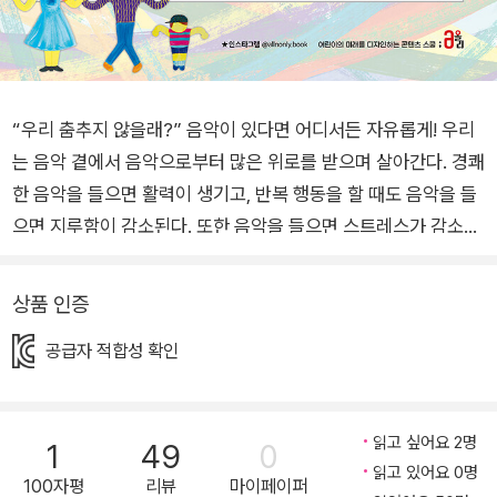
“우리 춤추지 않을래?” 음악이 있다면 어디서든 자유롭게! 우리
는 음악 곁에서 음악으로부터 많은 위로를 받으며 살아간다. 경쾌
한 음악을 들으면 활력이 생기고, 반복 행동을 할 때도 음악을 들
으면 지루함이 감소된다. 또한 음악을 들으면 스트레스가 감소하
고 우울 증상이 줄어들며, 음악 치료가 진통 효과가 있다는 것도
연구를 통해 밝혀졌다. 음악이 가진 힘, 음악이 가진 장점을 나열
상품 인증
하자면 한도 끝도 없을 것이다. 인지하지 못하는 사이에도 우리는
공급자 적합성 확인
수많은 음악을 들으며 살고 있다. 《음악이 흐르면》은 레코드판을
턴테이블에 올리는 장면에서 시작한다. 레코드판 위에 바늘이 올
라가면 사람이 하나둘 늘어난다. 레코드판에서 시작된 이야기는
읽고 싶어요 2명
1
49
0
야외로 나와 다양한 모습으로 춤추는 사람들로 연결된다. 혼자여
읽고 있어요 0명
도 둘이어도 여럿이어도 좋고, 규칙 없이 자유롭게 원하는 대로
100자평
리뷰
마이페이퍼