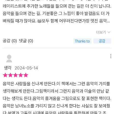
으면서 'We Are the World'라는 노래가 떠올랐다. 에티오피아
품을 시작으로 이야기는 계속되고 있어요.첫 번째 책인 우리 곁에
레이리스트에 추가한 노래들을 들으며 걷는 길은 더 신이 납니다.
빈민 구호 활동이란 취지로 미국에서 제작된 특별 앨범은 큰 성공
있어주는 반려동물 이야기인 <너를 기다리는 시간>과사람과 사
음악을 들으며 걷는 길. 기분좋은 그 느낌이 좋아 발걸음도 더 가
을 거둠과 동시에 많은 이들로 하여금 빈민에 대한 관심에 지대한
람 사이의 관계인 적당한 거리를 이야기 한 <마음 줄자>,그리고
벼워질 때가 많아요. 📖모두 함께 어우러진다면가장 멋진 음악이
영향을 미쳤다. 5살딸에게는 조금 어려운 내용이었지만 화려한
출판사 올리에서 출간된 <음악이 흐르면>가지 모두 세 권의 그
되는 거야.-본문 중에서- 레코드판이 돌아가는 그림을 보고 있으
색깔때문인지 좋아하는 듯 하다.​​
더보기
림책이네요.- 제 9회 상상만발 책그림전 당선작 -2023년 아홉
면 귓가에 음악이 흐르는 듯 합니다. 그 음악에 맞춰 몸을 이리 저
공감 (
0
)
댓글 (0)
작품 당선작 중 한 작품인 <음악이 흐르면>이네요.찾아보니 출
리 흔들며 만들어가는 이 세상은 더 아름다울 것만 같습니다. 레
품 당시의 표지하고는 다른 느낌이네요.서울와우북페스티벌에서
코드판이 돌아가고 음악이 흐르면 사람들이 저마다의 춤을 춥니
진행되는 상상만발책그림전이 올해로 9회차를 맞이했습니다.지
다. 저마다의 색으로 저마다의 느낌으로. 춤을 잘 추고 못 추고는
메뉴
난 9년간 책그림전은 당선작과 가작을 선정하여 96개의 작품을
중요하지 않습니다. 저마다의 춤으로 즐겁다면 그걸로 충분하지
생각
2024-05-14
독자-작가-출판사와 연결해왔고, 그 결과로 40 여권이 국내외
않을까요? 그 안에서 서로 어우러져 아름다운 세상을 만들어가
출간으로도 이어졌습니다.행복한 그림책 읽기! 투명 한지입니다.
는 모습이 너무나 보기 좋습니다. 다른 여러 사람들이 모여 함께
음악은 사람들을 신나게 만든다.이 책에서는 그런 음악의 가치를
출판사로부터 도서만을 제공받아 작성한 리뷰입니다.
살아가는 이 세상은 쉽지 않습니다. 나로 인해 누군가 힘들 수도
생각해보게 만든다.그림책이라서 그런지 음악과 미술의 만남 같
있고 누군가로 인해 내가 힘들 때도 있습니다. 서로 다른 두 사람
다는 생각도 든다.음악의 흥겨움을 그림으로도 잘 표현한 책이다.
이 만나 부부가 되는 것도 쉽지 않은데 서로 다른 사람들이 모여
음악은 남녀노소를 가리지 않고 신나게 한다는 사실도 잘 보여줬
만들어가는 세상이 어떻게 쉬울 수 있겠어요?어찌보면 힘든게
다.분열과 고독의 시대에 음악은 사람들을 통합하게 만들고 조화