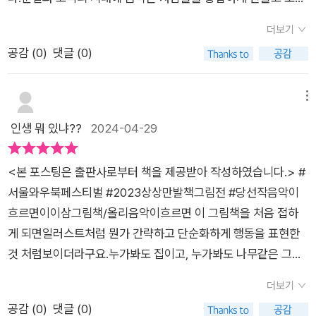
너무나도 당연한 것입니다. 다른 음이 모여 멋진 화음을 만들고,
롭게 만들어 준다.이 책은 음악에 대한 책이면서 동시에 축제에
다른 악기의 소리가 어우러져 멋진 연주를 만들고,다른 목소리가
더보기
대한 책이다.축제에는 음악이 빠질 수 없다.또 음악이 축제로 이
어우러져 아름다운 하모니가 만들어집니다. 다름을 틀림이 아닌
공감 (
0
)
댓글 (0)
어지는 것도 자연스럽다.이 책은 음악이 사람들에게 어떤 가치를
다름으로 받아들이고 서로를 이해하려 노력하고 배려한다면 우
가지는지 성공적으로 보여준 책이라고 생각된다.음악의 가치를
린 더 행복하고 더 즐겁고 더 멋진 세상을 만들어갈 수 있을 것입
시각적으로 표현했다는 점이 이 책을 독특하게 만들어 준다.분야
메뉴
니다. 귀를 잘 기울여보세요. 지금 어디선가 음악소리가 들려오는
를 뛰어넘어서 활동하는 것이 보편화된 현대 사회에 잘 어울린다.
인생 뭐 있냐??
2024-04-29
것 같지 않으세요?그 소리에 맞춰 함께 춤추지 않을래요?서로의
책을 읽으면서 분야를 뛰어넘을 때만 줄 수 있는 감동이 따로 있
음악에 귀를 기울이며 함께 하다보면 우린 아름다운 음악을 만들
다고 생각했다.그 감동은 현대적인 감동이고 동시에 세련된 감동
수 있을거예요. 그렇게 함께 춤추며 아름다운 세상을 만들어가요
<본 포스팅은 출판사로부터 책을 제공받아 작성하였습니다.>​​ #
이다.그런 감동은 차이를 뛰어넘는다.고전 음악이 현대에도 감동
🎶📖우리는 다 다릅니다. 다른 우리들이 어우러진다면 함께 멋진
서울와우북페스티벌 #2023상상만발책그림전 #당선작음악이
을 주듯 시간도 뛰어넘는다.케이팝이 미국에서도 성공하듯 공간
음악을 만들 수 있지 않을까요?함께 춤을 출 수 있지 않을까요?
흐르면이이삼그림책/올리​음악이흐르면 이 그림책을 처음 접하
마저 뛰어넘는다.그런 음악의 힘이 이 책에서 잘 표현되었다.다양
틀림이 아닌 다름으로 서로를 이해하고 사랑한다면 우리들이 사
게 되면일러스트처럼 뭔가 간략하고 단순화하게 행동을 표현한
한 사람들이 음악을 즐기고 있다.차이를 뛰어넘는 가장 좋은 방법
는 세상이 조금 더 행복하고 따뜻해지지 않을까 하는 바람으로 이
것 처럼보이더라구요.​누가봐도 집이고, 누가봐도 나무같은 그림
이 곧 음악이라는 생각도 들었다.음악은 사람들이 자유롭게 차이
책을 만들었습니다. - 이이삼 @allnonly.book좋은 책 만들어 주
과 함께음악이 흐르면너나 할 것 없이 이런 행동을 하고 있다고
를 뛰어넘을 수 있도록 만든다.이 책에서도 사람들은 자유롭게 음
더보기
시고 보내주셔서 감사합니다. - 출판사로부터 책을 제공받아 솔
글로 잘 드러내주고 있어 일단 머리 아프게 생각하거나 고민할 필
악을 즐기고 춤을 춘다.음악은 사람들이 자신의 감정에 충실하도
공감 (
0
)
댓글 (0)
직하게 작성된 서평입니다.#음악이흐르면 #이이삼 #올리 #서울
요는없는 그림책입니다.​그림책을 있는 그대로 받아드리기만 하