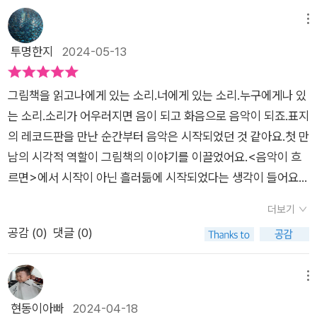
마치 아름답고 멋진 선율에 따라 자신의 몸과 마음을 움직이는 모
습이 너무 보기 좋은 것 같아요. 저자는 이런 삶을 살아가는 우리
메뉴
를 가리켜서 유희의 인간이라고 표현해 놓았더라고요. 우리는 저
투명한지
2024-05-13
자의 표현대로 우리의 몸과 마음을 음악과 춤 음악이라는 음악의
큰 틀 안에서 다양하게 표현하며 너무 좋을 것 같아요. 비록 우리
그림책을 읽고나에게 있는 소리.너에게 있는 소리.누구에게나 있
의 삶이 바쁘고 힘들며 고단하더라도 우리의 존재 가치에 대해서
는 소리.소리가 어우러지면 음이 되고 화음으로 음악이 되죠.표지
다시금 생각해야 되요. 사실 우리의 삶에 이런 시간이 매우 필요
의 레코드판을 만난 순간부터 음악은 시작되었던 것 같아요.첫 만
한 것 같아요. 이 책은 우리에게 앞서 나눈 의미에 대해서 깊이 생
남의 시각적 역할이 그림책의 이야기를 이끌었어요.<음악이 흐
각할 수 있도록 도와주세요. 이런 생각이 한 사람으로 멈추는 게
르면>에서 시작이 아닌 흘러듦에 시작되었다는 생각이 들어요.
아니라 점점 퍼져 나가 모든 함께 누리고 나누어야 된다고 생각해
한 권의 그림책 안에서 다양한 이야기들을 만나게 되네요.어떤 페
요. 이 전에 우리 나라에 개봉한 댄서의 순정이 생각나더라고요.
더보기
이지에서는 가족과 함께 했던 추억을, 어떤 페이지에서는 저의 젊
비록 서로 다르지만 음악 안에서 하나가 되어지더라고요. 우리의
공감 (
0
)
댓글 (0)
음 날을,어떤 페이지에서는 앞으로의 미래를 그려보며 바람이 생
인생은 혼자 얼마든지 살아갈 수 있고 행복할 수 있다고 생각해
기네요.페이지를 열어서 이야기를 만날 수 있는 독특한 구성이 있
요. 그렇지만 우리가 함께 누군가와 나눌 때 행복은 더욱 확장되
네요.또, 이야기의 확장이라고 해야 할까요?한 명에서 많은 사람
메뉴
어 질 것이라 생각되요. 서로 다른 춤을 추지만 하나가 되어가는
들로, 아침에서 밤까지,그리고 실내에서 시작해서 공원까지 이어
현동이아빠
2024-04-18
모습을 볼 때 너무 공감되었어요.음악은 우리에게 이런 삶에 대한