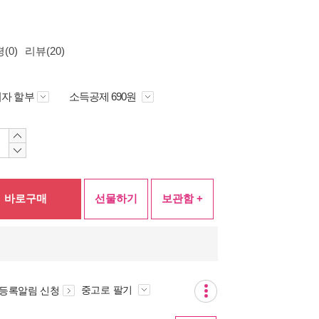
(0)
리뷰(20)
자 할부
소득공제 690원
바로구매
선물하기
보관함 +
중고로 팔기
 등록알림 신청