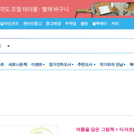
알라딘굿즈
온라인중고
중고매장
우주점
음반
블루레이
커피
서
스트
새로나온책
이벤트
정가인하도서
추천도서
작가와의 만남
북
여름을 담은 그림책 + 티셔츠