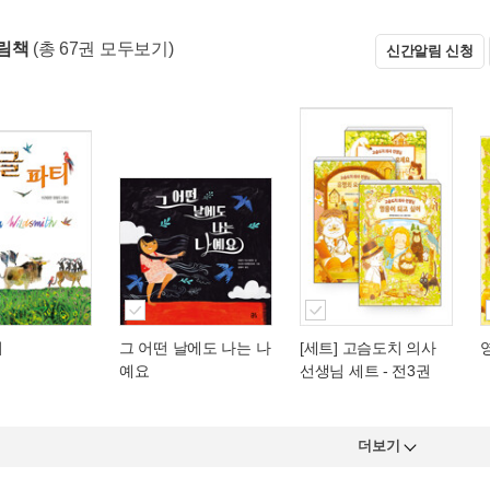
림책
(총 67권 모두보기)
신간알림 신청
티
그 어떤 날에도 나는 나
[세트] 고슴도치 의사
예요
선생님 세트 - 전3권
더보기