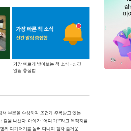
가장 빠르게 받아보는 책 소식 - 신간
경기컬처패스 1만원 
알림 총집합
그림책 부문을 수상하며 뜨겁게 주목받고 있는
 길을 나선다. 아이가 “어디 가?”라고 목적지를
마와 함께 여기저기를 놀러 다니며 점차 즐거운