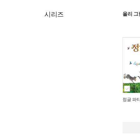
시리즈
올리 그
정글 파