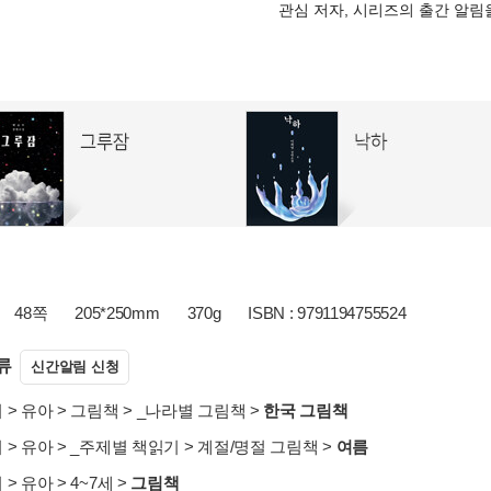
관심 저자, 시리즈의 출간 알
48쪽
205*250mm
370g
ISBN : 9791194755524
류
신간알림 신청
서
>
유아
>
그림책
>
_나라별 그림책
>
한국 그림책
서
>
유아
>
_주제별 책읽기
>
계절/명절 그림책
>
여름
서
>
유아
>
4~7세
>
그림책