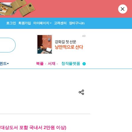
로그인
회원가입
마이페이지
고객센터
장바구니
(0)
투비컨티뉴드
창작플랫폼
펀드
북플
서재
투비컨티뉴드
(대상도서 포함 국내서 2만원 이상)