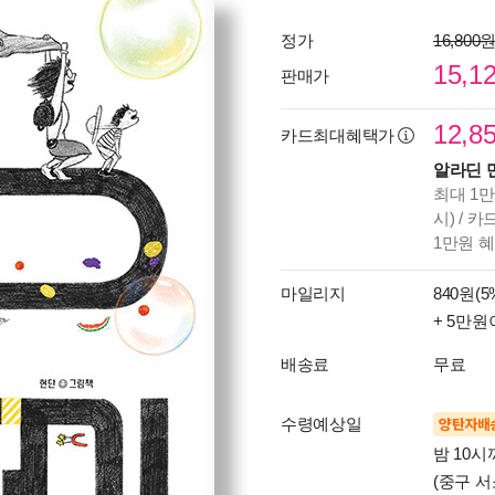
정가
16,800
15,1
판매가
12,8
카드최대혜택가
알라딘 
최대 1만
시) / 
1만원 
마일리지
840원(5
+ 5만원
배송료
무료
수령예상일
양탄자배
밤 10
(중구 서