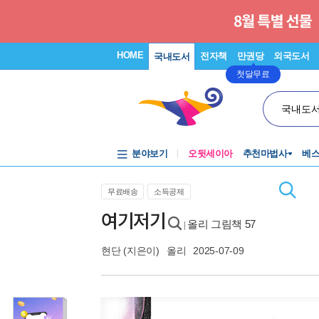
HOME
전자책
만권당
외국도서
국내도서
첫달무료
국내도
분야보기
오뒷세이아
추천마법사
베
무료배송
소득공제
여기저기
올리 그림책 57
|
현단
(지은이)
올리
2025-07-09