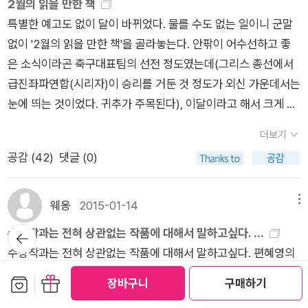
2월의 읽을 만한 책
정말 명민했던!) 한 사촌 오빠에게 큰엄마가 해준 충고였다. '완
된 미국의 신예작가 < 줌파 라히리 >의 ' 축복받은 집 ' 중 단편소
특별한 예고도 없이 달이 바뀌었다. 물를 수도 없는 일이니 군말
치'는, 물론, 없다!ㅠㅠ '그래야 병이 낫는다~' 이런 건 없다는 말
설 < 일시적인 문제 >의 내용과 흡사하기 때문이다. 첫 째,일시
없이 '2월의 읽을 만한 책'을 골라놓는다. 안팎이 어수선하고 좋
이다. 백모의 충고는 '더 큰 실수를 막을 수 있다'는 것이다. 이렇
정전 중 일어나는 둘 째, 한 삭막한 젊은 부부의 애증과 불신 셋
은 소식이라곤 축구대표팀의 선전 정도였는데(그리스 총선에서
게 이미 진단되고 인지된, 그래서 열심히 치료-관리 중인 질환보
째, 핵심 문제는 둘 사이의 어린 아기의 쥭음 이 세 가지가 같은
급진좌파연합(시리자)이 승리를 거둔 것 정도가 외신 가운데서는
다 더 무서운 것이, 강조하건대, '의증-경계' 단계의 질환이다. 본
소재인 것이다. 하나 틀린건 불신과 미망이 풀리지 않은 모호한
눈에 띄는 것이었다. 귀추가 주목된다), 이달이라고 해서 크게 기
인이 '노망' 든 줄 모른 채 여전히 '왕년'을 외치며 기세등등 굴며
< 몬순 >의 결말과 상호 대화를 통한 이해와 공감, 용서와 화해
대할 건 없을 듯싶다. 직장인이라면 설 연휴 정도가 기다려지는
시대착오적인 말을 늘어놓는 (시/친정)아버지들의 망언을 다들
로 물꼬를 트는 < 일시적인 문제 >. 굳이 비교하자면 줌파 라히
더보기
일정이겠다... 1. 문학예술 문학 분야의 책으론 올해 이상문학상
조금씩 경험하리라. 비슷한 짓을 중년의 나/우리는 또 청장년에
리의 솜씨가 산뜻하고 따뜻하다. 심사위원들의 다양한 소감도 읽
공감 (
42
)
댓글 (0)
작품집을 읽어봐도 좋겠다. 김숨의 <뿌리 이야기>가 대상 수상
게, 심지어 소아청소년(자식들)에게 하고 있는지도 모르겠다.
고 싶지 않았고 그녀의 다른 작품도 건너 버렸다. 혹시 다른 독자
작이다. 최근 3년간 수상자가 김애란, 편혜영, 김숨이다. 어느 정
멋진 중년? 멋진 노년?꿈도 야무져, 욕심도 많지. 민폐
들의 리뷰나 평을 찾아 보았으나 나 같은 딴지는 전혀 보이지 않
도는 예측도 가능한 리스트이긴 한데, 남성 작가들의 분발(?)이
나 끼치지 말자. 출판사든, 문학상이든, 사람-개인이든 망하는 건
웨옹
2015-01-14
메뉴
아 의아하고 그리고 미심쩍었다. 문학사상사나 선정 심사위원들
필요해 보인다. 박완서 산문 전집과 황석영의 한국 명단편 시리
한 순간이다.
뒤로가
수상작과는 전혀 상관없는 작품에 대해서 말하고싶다. ...
은 정말 이런 점보를 모르는 것일까. 그런 나에게 큰 위안을 주는
즈도 문학독자들의 독서욕을 자극하는 책들이지만 분량상 여기
기
수상작과는 전혀 상관없는 작품에 대해서 말하고싶다. 편혜영의
작품이 있었다. < 조혜진 ' 빛의 호위 ' > 제목을 보며 상큼하고
서는 거명하지 않는다. 대신에 시집들을 고른다. 재간본 시리즈인
<몬순>이 대상으로 뽑혔던 작년도 이상 문학상 작품집을 읽으
환한 느낌이 페퍼민트 향처럼 가슴을 열어 준다. 내용을 읽어 보
보관함담기
선물하기
'문학과지성 시인선 R'의 신간으로 황지우의 <나는 너다>, 이민
장바구니
구매하기
면서 이미 한 번 읽은 작품이었다. 정확히 작년의 3월 께였던 것
니 언젠가 읽었던 작품이다. 그 때도 멍때리는 여운이 길게 남아
하의 <환상수족>, 신영배의 <기억이동장치>, 세 권이 최근에