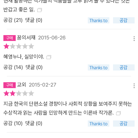
현재 활동하는 작가들의 작품들을 고루 읽어 볼 수 있다는 것은
리고 주옥같은 8편의 우수상 수상작 <몬순>은 아이의 죽음을 서
반갑고 좋은 일.
사의 바탕의 깔고, 제목이 암시하듯 삶의 불확정적인 요소들을 집
공감 (
21
)
댓글 (0)
요하게 응시한 작품이다. 더불어 관계의 틈에 도사리고 있는 극복
할 수 없는 괴리감과 단절감이 ‘단전’의 상황에 빗대져 작가만의
꿈의서재
2015-06-26
건조하고 치밀한 문체로 유려하게 서술돼 있다. 그 어떤 것도 확
메뉴
실하거나 증명되지 않는 삶, 부조리함이 어느덧 전제로 작용하는
혜영누나, 실망이야.
삶 속에서 주인공은 실체 없는 존재로 변해가는 자신을 다만 무기
력하게 지켜볼 뿐이다. 관계로 표현되는 삶의 생태성이 무너져가
공감 (
14
)
댓글 (0)
는 현실을 압축해서 드러낸 이 작품은 반복되는 생활 속에 함몰되
어 놓쳐버리고 말았던 진실의 무수한 파편들을 보여주고 있다. 대
교외
2015-02-27
메뉴
상 수상작 외에도 학교폭력 가해학생의 아버지가 겪는 다양한 상
념과 혼란을 통해 선善과 악惡의 근본적 정의에 대해 질문한 김
지금 한국의 단편소설 경향이나 사회적 상황을 보여주지 못하는
숨의 <법法 앞에서>, 기억을 모두 잃고 한 일가가 파국으로 치닫
수상작과 읽는 사람을 민망하게 만드는 이른바 작가론.
는 과정을 통해 삶의 균열을 그린 손홍규의 <기억을 잃은 자들의
공감 (
10
)
댓글 (0)
도시>, 절박한 생존본능을 내포한 파충류의 기억을 통해 삶과 죽
음의 양면성을 표현한 천명관의 <파충류의 밤>도 눈여겨볼 작