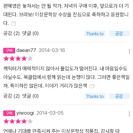
편혜영은 놓쳐서는 안 될 작가. 저녁의 구애 이후, 앞으로가 더 기
대된다. 브라보! 이상문학상 수상을 진심으로 축하하고 응원합니
다.
공감 (
2
)
댓글 (0)
daean77
2014-03-16
메뉴
캐릭터가 매력적이지 않아서 몰입도가 떨어진다. 내 마음일수도
아닐수도. 북클럽에서 함께 읽는데 논쟁이 많다. 그러면 좋은책일
까. 특이하진 않은데. 이야기 거리가 많은책
공감 (
2
)
댓글 (0)
yiwoogi
2014-03-05
메뉴
언제나 기대를 만족시켜 주는 이상문학상 작품집. 감사할 따