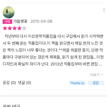
만드는 도구, 중간 중간에 복선을 함정처럼 움푹 파놓고나중에 보
면 왜 거기 있었는지 깨닫게 되는 구성, 이야기를 풀어 가는 방식
메뉴
은 주목을 받을 만 하다. 주변 환경에 대한 설명은 단문으로 짤막
가을벚꽃
2015-04-08
하게 서술되고, 감정을 설명할땐 무지 길어진다. 훨씬 잘 맞는 거
같다. 단문은 객관적으로느껴지고, 속도감이 느껴진다. 문장의 길
작년부터 다시 이상문학작품집을 다시 구입해서 읽기 시작하면
이가 길어지면 물리적인숫자만큼이나 비슷하게 생각의 길이가
서 두 번째 읽는 작품집이다.이 책을 읽으면서 제일 먼저 느낀 것
길어지고 넓이가 깊어진다. 개인적으로 다른 아홉 가지 우수상 수
은 책의 느낌이 너무 좋다는 것이다.^^까끌 까끌한 표지, 단편 작
상작 중 손홍규씨의 <기억을 잃은 자들의 도시>와 조해진씨의
품마다 구분되어 있는 검은색 제목들, 읽기 쉽게 된 편집들...이전
<빛의 호위>, 윤이형씨의 <쿤의 여행>도 대상만큼이나 좋았다.
디자인과 확실히 차이가 난다. 2012년 작품집부터 바뀐 편집 디
특히 <기억을 잃은 자들의 도시>는 소재가 좋았다. 심사위원들
자인이 너무 마음에 든다 2014년 대상 작품은 편혜영의 [몬순]
에겐 평면적이라는 평이었지만, 다른 이야기 거리를 아주 많이 만
더보기
이다.편혜영의 작품은 처음 접해 본다.어쩌면 예전에 몇 편의 단
들 수 있어 다른 작품에 사용해도 좋겠다는 생각이 든다.
공감 (
0
)
댓글 (0)
편들을 읽었으나 기억을 못하고 있을지도 모른다.처음 몬순이란
작품을 읽고 난 후 첫 느낌은 당혹감이다.'이건 뭐지?''작가가 무
슨 이야기를 하려는 거지?'이 소설은 뜬끔없이 태오와 유진이라
는 젊은 부부가 갈등 상황을 겪고 있음을 묘사하면서 시작한다.단
응원 댓글