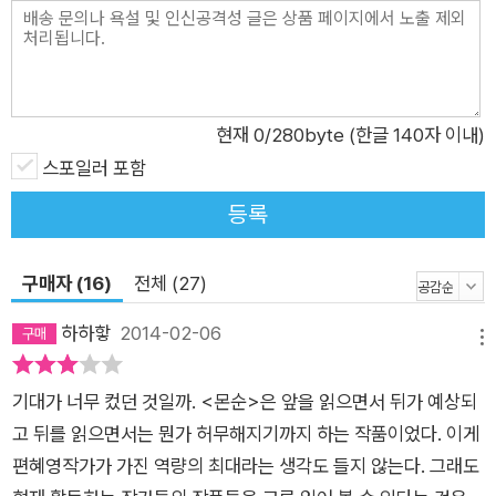
품의 무게와 그 소설적 성취를 높이 평가했다. 심사를 맡은 김윤
식 평론가는 “삶의 난감함을 겪는 우리 모두에게 질문을 던지는
소설”이라고 이 작품의 우수성을 주목했고, 서영은 소설가는 “무
심심한 단어 하나하나가 돌연 의미심장한 주제로 바뀌는 것이 매
현재
0
/280byte (한글 140자 이내)
력”이라고 이 작품의 무게를 인정했다. 권영민 평론가는 “주인공
스포일러 포함
의 삶에 내밀하게 자리 잡고 있는 고통과 그 비밀이 인간의 존재
등록
자체를 위협하고 있는 불안의 상황과 절묘하게 접합되어 있음”을
주목하였다. 윤대녕 소설가는 “관계로 표현되는 삶의 생태성이
구매자 (16)
전체 (27)
무너져가고 있는 현실을 압축해서 드러낸 작품”이라고 평했으며,
신경숙 소설가는 “불안의 징후들을 포개놓고 또 포개놓은 것으로
하하핳
2014-02-06
메뉴
이물질로 가득 차 있는 이 삶의 깊이를 다시 응시하게 한 작가의
역량에 신뢰를 보낸다”고 밝혔다. 심사위원들은 불안사회의 어떤
기대가 너무 컸던 것일까. <몬순>은 앞을 읽으면서 뒤가 예상되
징후에 대한 소설적 탐구에 해당하는 이 작품의 성과를 높이 평가
고 뒤를 읽으면서는 뭔가 허무해지기까지 하는 작품이었다. 이게
하여 <몬순>을 2014년도 제38회 이상문학상 대상 수상작으로
편혜영작가가 가진 역량의 최대라는 생각도 들지 않는다. 그래도
선정하는 데 의견의 일치를 보았다. ■ 대상 수상작 <몬순>, 그