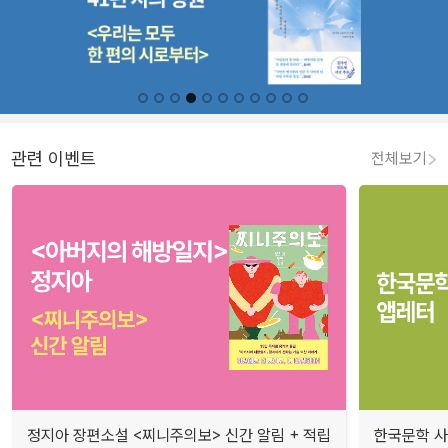
관련 이벤트
전체보기
정지아 장편소설 <찌니주의보> 신간 알림 + 적립
한국문학 사랑