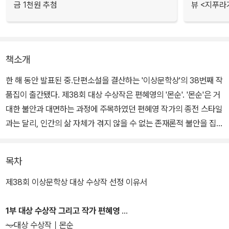
금 1천원 추첨
뷰 <지푸라
책소개
한 해 동안 발표된 중.단편소설을 결산하는 '이상문학상'의 38번째 작
품집이 출간됐다. 제38회 대상 수상작은 편혜영의 '몬순'. '몬순'은 거
대한 불안과 대면하는 과정에 주목하였던 편혜영 작가의 종전 스타일
과는 달리, 인간의 삶 자체가 겪지 않을 수 없는 존재론적 불안을 집요
하게 응시하고 있는 작품이다.
목차
심사를 맡은 김윤식 평론가는 "삶의 난감함을 겪는 우리 모두에게 질
문을 던지는 소설"이라고 이 작품의 우수성을 주목했고, 서영은 소설
제38회 이상문학상 대상 수상작 선정 이유서
가는 "무심심한 단어 하나하나가 돌연 의미심장한 주제로 바뀌는 것
이 매력"이라고 이 작품의 무게를 인정했다. 권영민 평론가는 "주인공
1부 대상 수상작 그리고 작가 편혜영
의 삶에 내밀하게 자리 잡고 있는 고통과 그 비밀이 인간의 존재 자체
―대상 수상작｜몬순