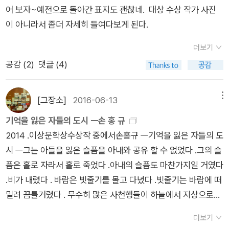
작품을 읽으며 현대 소설의 흐름, 방향을 가늠해보고 자신의 나아
어 보자~예전으로 돌아간 표지도 괜찮네. 대상 수상 작가 사진
절 때의 한 아르바이트 사건이라고 이야기 한다.그녀는 당시 친구
갈(^^;;) 바를 그려보기도 했다. 대략 위에 가져온 이미
이 아니라서 좀더 자세히 들여다보게 된다.
들과 구청에서 가구 별로 조사한 내용을 컴퓨터에 입력하는 작업
지의 작품 정도는 나도 읽었다. 그다음에도 꾸준히 샀다. 수업에
을 했었는데...그 정보 속에 그녀의 아버지가 적은 그녀의 가정에
서 다루려고 비교적 열심히 읽었으나 도무지 작품이 안 되는 것이
더보기
대한 정보도 있었다.친구들은 그것을 보고 그녀를 이해한다고 말
다ㅠㅠ 좋은 작품도 있으나 너무 재미가 없기 일쑤고, '잘' 썼다기
공감 (
2
)
댓글 (4)
했었다.그러나 그녀는 그 정보 속에 자신의 삶이 다 드러나지 않
보다는 '애'쓴 작품이 많았다. 한 상이 이렇게 망하구나, 하는 슬픔
음을 깨달았다.그리고 단지 외부적인 정보만으로 상대방을 이해
을 지울 수 없었다. 그러던 차, 다른 상들이 이 상의 자리를 가뿐
[그장소]
2016-06-13
메뉴
한다고 생각하는 것이 얼마나 어리석은지를 깨달았다고 말한
히 대체한지 오래다. 단편의 경우, 권위로 치자면 이미 황순원문
다. 이 부분을 읽으며 다시 그녀의 작품들에 대해 생각해 보게 되
기억을 잃은 자들의 도시 ㅡ손 홍 규
학상, 현대문학상, 이효석문학상, 김유정문학상 등이 가져갔고,
었다.우리가 너무나 쉽게 단정해 버리는 다른 사람들의 삶이...어
2014 .이상문학상수상작 중에서손홍규 ㅡ기억을 잃은 자들의 도
소위 지형도를 읽기에는 오늘의작가상이 좋다. <이상...> 수상
쩌면 그렇게 쉽게 단정해 버릴 수 없는 다른 미묘한 것들이 얽혀
시 ㅡ그는 아들을 잃은 슬픔을 아내와 공유 할 수 없었다 .그의 슬
작의 조건 중 하나가 작가의 작품집에 수상작의 제목을 쓰지 않는
있는 것임을 보여 주려는 것은 아닐까?그녀의 소설 속의 주인공
픔은 홀로 자라서 홀로 죽었다 .아내의 슬픔도 마찬가지일 거였다
(못하는) 것, 이었던 것으로 안다. 상 받은 모든 작가들이 동의했
과 그들의 삶은 타인이 너무 쉽게 단정하기에 좋은 삶이다.자녀를
.비가 내렸다 . 바람은 빗줄기를 몰고 다녔다 .빗줄기는 바람에 떠
다는 것인데, 이상의 얼굴 옆에 자신의 이름과 작품 제목이 붙는
잃고 아내를 원망하는 남편...자신의 은사에 대해 의무감만 가지
밀려 끔틀거렸다 . 무수히 많은 사천행들이 하늘에서 지상으로흘
다는 사실에 대한 자부심의 방증이기도 하겠다. 최수철의 <얼음
고 있는 남자...그러나 그 안에는 우리가 쉽게 단정하지 못하는 삶
러내리는 듯했다 . 그는 잠들면 산산이 부서지고말 거라는 두려움
의 도가니>는 <내 정신의 그믐>에 수록되었다. 3년씩 발표를
더보기
이 있다.저자가 그것을 이야기하려는 것은 아닐까 하는 개인적인
을 느꼈다 . 아침이 왔다 .그는 멀쩡했다 . 아내도 멀쩡했고 딸도
(재수록) 못하게 한 줄은 이제야 알았는데(아니, 그 문구가 편집