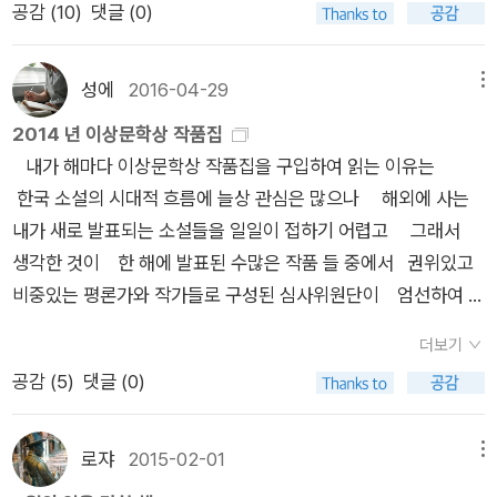
공감 (
10
)
댓글 (0)
생각이 든다.
그러했다 .딸은 거실에서 텔레비전을 보았다 . 짤막한 뉴스를 제
자의 실수로 들어갔다니!!! 이 변명이 더 슬프다!!!) 참 안타까운 일
외하고는 모두 재방송이었다 . (p . 164 )ㅡ고통처럼 슬픔도 저
이 아닐 수 없다. 말하나마나, 나도 등단했을 때 제일 받고 싶은
홀로 느끼는 통각 중 하나인 걸처음 알았다 . ...젠장 ,
상이 <이상문학상>이었다.결국 못 받았고 이제는 줘도 흥~이게
성에
2016-04-29
메뉴
되어버렸다. 나의 단발머리도 윤기가 없고 그저 세지 않은 것, 빠
2014 년 이상문학상 작품집
지 않은 것을 감사해야 할 처지. '그 소녀 데려간 세월이~~~~'
내가 해마다 이상문학상 작품집을 구입하여 읽는 이유는
무엇이 문제인가. 시간은 흐르는데, 나이는 먹는데, 저 변함없는
한국 소설의 시대적 흐름에 늘상 관심은 많으나 해외에 사는
도도함이 문제인 것이다. 흐르는 시간 속에서 변함없음은 결국 퇴
내가 새로 발표되는 소설들을 일일이 접하기 어렵고 그래서
행/퇴보를 말한다. '숭고미'가 '추'로 바뀌는 데 몇 년 안 걸렸다.
생각한 것이 한 해에 발표된 수많은 작품 들 중에서 권위있고
저러다가 이럴 줄 알았지. * 차라리 아주 조현병이나 치매나 그
비중있는 평론가와 작가들로 구성된 심사위원단이 엄선하여 그
수준의 질환으로 넘어갔으면 모를까, 그 직전의 상태가 참 무서운
진수만을 뽑아낸 일 년 한국 단편소설의 결졍판작인 면모 때문
것 같다. 정상과 비정상의 애매한 경계 말이다. 특히, 중증(주로
더보기
이다. 즐거운 기대를 갖고 한 편,한 편 읽는 것이 즐거웠고 내 느
정신) 질환에 인식 거부증까지(용어를 까먹음-_-;;) 들러붙으면
공감 (
5
)
댓글 (0)
낀 점을 심사평과 비교하며 음미하는 것도 설레는 기쁨이었다.
사태는 정말 심각해진다. '**야, 너 그 약을 매일 매일 꼬박꼬박
이에는 엄밀하게 심사위원들에 대한 신뢰와 주체 측 문학사상사
먹어라. 그래야 앞으로 더 큰 실수를 막을 수 있다.' 아버지의 유
에 에 대한 평소 호감이나 믿음도 전제로 함은 물론이다. 2014
로쟈
2015-02-01
메뉴
산-연금을 받기 위해 최근에 정신장애등급까지 받은 (왕년에는
년도 대상 수상작 ( 편혜영 : 몬순 ) 대실망이다. 2013 년 출판