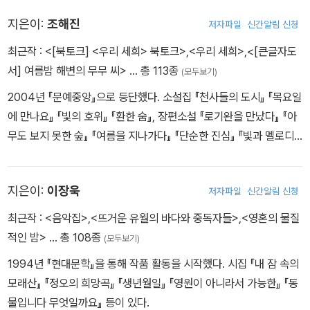
학상’, ‘이효석문학상’, ‘대거상 번역추리소설상’ 등을 수상했다.
지은이:
조해진
저자파일
신간알림 신청
최근작 :
<[북토크] <우리 세희> 북토크>
,
<우리 세희>
,
<[큰글자도
서] 여름밤 해변의 무무 씨>
… 총 113종
(모두보기)
2004년 『문예중앙』으로 등단했다. 소설집 『천사들의 도시』 『목요일
에 만나요』 『빛의 호위』 『환한 숨』, 장편소설 『로기완을 만났다』 『아
무도 보지 못한 숲』 『여름을 지나가다』 『단순한 진심』 『빛과 멜로디』,
중편소설 『완벽한 생애』 『겨울을 지나가다』 『여름밤 해변의 무무
씨』, 짧은 소설집 『우리에게 허락된 미래』 등이 있으며, <신동엽문학
지은이:
이장욱
저자파일
신간알림 신청
상> <젊은작가상> <이효석문학상> <대산문학상> <동인문학상>
등을 수상했다.
최근작 :
<음악집>
,
<뜨거운 유월의 바다와 중독자들>
,
<영혼의 물질
적인 밤>
… 총 108종
(모두보기)
1994년 『현대문학』을 통해 작품 활동을 시작했다. 시집 『내 잠 속의
모래산』 『정오의 희망곡』 『생년월일』 『영원이 아니라서 가능한』 『동
물입니다 무엇일까요』 등이 있다.