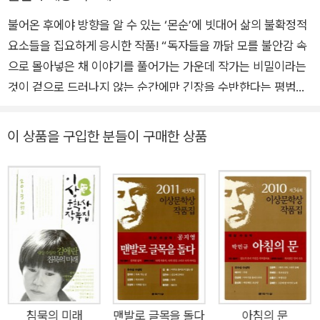
불어온 후에야 방향을 알 수 있는 ‘몬순’에 빗대어 삶의 불확정적
섣부르지 않고 묵묵하겠다.
요소들을 집요하게 응시한 작품! “독자들을 까닭 모를 불안감 속
점점 낯을 가리고 거리를 두는 소설에게
기껍고 꾸준하고 성실하게 다가가는 힘으로 쓰겠다.
으로 몰아넣은 채 이야기를 풀어가는 가운데 작가는 비밀이라는
것이 겉으로 드러나지 않는 순간에만 긴장을 수반한다는 평범한
원리를 강조하였다. 그러면서도 인간의 삶 자체가 겪지 않을 수
없는 존재론적 불안을 의심의 상황 속에서 놓치지 않고 있다.” ―
이 상품을 구입한 분들이 구매한 상품
대상 수상작 선정 이유서 중에서 ■ 소설가 편혜영, 2014 제38
회 이상문학상 대상 수상! 한국문학을 사랑하는 모든 독자들이 매
년 손꼽아 기다리는 ≪이상문학상 작품집≫이 드디어 출간됐다.
한 해 동안 발표된 작품들 중 최고의 작품으로 평가되는 중ㆍ단편
소설만을 모아 싣는 ≪이상문학상 작품집≫은 합리적이고 공정
한 심사 과정과 한국소설 문학의 황금부분을 선명하게 부각시키
는 탁월한 작품성을 지닌 수상작으로, 현대소설의 흐름을 대변하
는 소설 미학의 절정으로 일컬어지고 있다. 2014년 이상문학상
대상작은 심사위원 5인(김윤식, 서영은, 권영민, 윤대녕, 신경숙)
침묵의 미래
맨발로 글목을 돌다
아침의 문