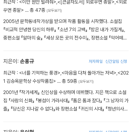
최근작 :
<이만 원만 빌려줘>
,
<[큰글자도서] 외로우면 종말>
,
<외로
우면 종말>
… 총 47종
(모두보기)
2005년 문학동네작가상을 받으며 작품 활동을 시작했다. 소설집
『비교적 안녕한 당신의 하루』 『소년 7의 고백』 『밤은 내가 가질게』,
중편소설 『알마의 숲』 『세상 모든 곳의 전수미』, 장편소설 『악어떼가
나왔다』 『오즈의 닥터』 『사소한 문제들』 『우선멈춤』 『모르는 척』 『밤
의 행방』 『여진』 등이 있다. 자음과모음문학상, 현대문학상, 이효석문
지은이:
손홍규
저자파일
신간알림 신청
학상을 수상했다.
최근작 :
<너를 기억하는 풍경>
,
<마음을 다쳐 돌아가는 저녁>
,
<202
1 김승옥문학상 수상작품집>
… 총 59종
(모두보기)
2001년 『작가세계』 신인상을 수상하며 데뷔했다. 지은 책으로 소설
집 『사람의 신화』 『봉섭이 가라사대』 『톰은 톰과 잤다』 『그 남자의 가
출』 『당신은 지나갈 수 없다』와 장편소설 『귀신의 시대』 『청년의사
장기려』 『이슬람 정육점』 『서울』 『파르티잔 극장』 『예언자와 보낸 마
지막 하루』, 산문집 『다정한 편견』 『마음을 다쳐 돌아가는 저녁』 등이