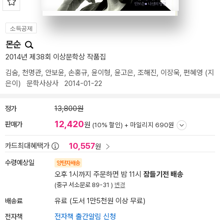
소득공제
몬순
2014년 제38회 이상문학상 작품집
김숨
,
천명관
,
안보윤
,
손홍규
,
윤이형
,
윤고은
,
조해진
,
이장욱
,
편혜영
(지
은이)
문학사상사
2014-01-22
정가
13,800원
12,420
판매가
원
(10% 할인) +
마일리지 690원
10,557
카드최대혜택가
원
수령예상일
양탄자배송
오후 1시까지 주문하면 밤 11시
잠들기전 배송
(중구 서소문로 89-31 )
변경
배송료
유료 (도서 1만5천원 이상 무료)
전자책
전자책 출간알림 신청