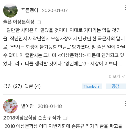
본질적인 영역과 대면하려고도 하지 않는, 즉 어른이 되기를 스스
거지? 이 책에는 편혜영 작가 자신이 선택한 자신의 다른 소설도
로 유예한 커쿤(cocoon, 누에고치)으로서의 인간. 특수하게는,
푸른괭이
2020-01-07
메뉴
올려져있다.제목은 [저녁의 구애]이다.작가가 김이라만 부르는
1976년생인 작가가 ‘386세대’와 ‘88만원 세대’ 사이에 끼어 있
주인공은 은퇴를 하고 화원을 운영하고 있다.(물론 작품에서는
슬픈 이상문학상
는 자기 세대의 어떤 특수한 결함에 대해 성찰하는 소설로 읽히
이런 배경도 잘 설명하지 않는다. 소설을 읽으며 짐작한 것이다.)
알만한 사람은 다 알았을 것이다. 이대로 가다가는 망할 것임
고, 보편적으로는, 어느 시대 어느 누구건 ‘진정한 자기 자신’으로
주인공은 기억도 잘 못하는 옛 직장 동료로 부터 예전에 알던 어
을. 작년인지 재작년인지 모심사장에서 만났던 한 국문자의 말대
살아가는 일은 지난한 것임을 말하고 있는 소설로도 읽힌다. 몇
른이 위독하다는 소식을 듣는다.그러나 주인공은 옛 동료에 대한
로, '**사는 회생이 불가능할 만큼...' 망가졌다. 참 슬픈 일이 아닐
가지 이유로 놀라운 소설이지만, 이 소설을 윤이형이 썼다는 사실
마음도, 그 어른에 대한 마음도 남아있지 않다.그러나 동료의 부
수 없다. 이 출판사는 그나마 <이상문학상> 때문에 연명되고 있
은 별로 놀랍지 않다. - 신형철
탁으로 자신이 운영하는 화원에서 화환을 가지고 먼 지방으로 내
었다...라고 다들 생각할 것이다. '왕년에는'(! - 세상에 이보다 더
려 간다.이 과정에서 어떤 여인과의 관계가 언급된다.주인공은 이
슬픈 말이!) 좋은 책들이 참 많았는데 이제는 쓸 만한 책이 거의
더보기
여인과의 관계를 부담스러워하고 끝내려 한다.지방에 내려 갔으
없고 심지어 이 상조차! 아주 오랫동안 이 상은
공감 (
27
)
댓글 (4)
나 그 어른은 아직 임종을 맞이 하지 않고 있고...주인공은 임종을
모든 작가의 로망, 이었다고 해도 과언이 아니다. 적어도 나에게
기다리다가...우연히 사고가 날 뻔 한다.그리고 갑자기 그 여인에
는 그랬다. 93년도 이상문학상 <얼음의 도가니>(최수철), 94년
게 전화를 해서 사랑한다고 말한다.이게 전부다...더 이상 설명
<하나코는 없다>(최윤) 등 문학회 세미나 목록 1순위가 이 책이
별이랑
2018-01-18
메뉴
도...뒷 이야기도 없다....아쉽게도 이 작품에 대한 해설도 없다.그
었다. 많은 작가들이 자신의 단편이 여기 실리는 것만으로도 감격
2018이상문학상 손홍규 작가
래서 더 작가가 무슨 말을 하려는지 이해하기 힘들다. 편해영작
했을 법하다. 젊은 독자들은 비단 수상작뿐만 아니라 여러 수록
2018 이상문학상 어디 이번기회에 손홍규 작가의 글을 파고들
가는 이 책에 실린 자신의 글에서 자신의 소설의 출발은 학창 시