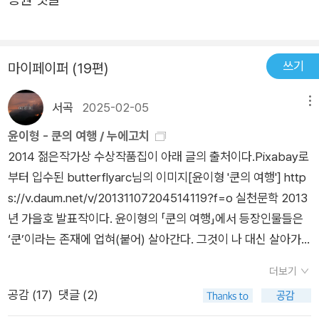
전이라는 어둠의 상황을 맞게 되면서 두 부부의 갈등이 더 드러나
게 된다.그리고 소설은 점점 이 두 부부가 갈등의 원인이 되는 상
황, 아니 주인공 태오의 내면의 상황으로 들어간다.태어난지 얼마
쓰기
마이페이퍼 (19편)
안되는 간난 아이의 죽음...그리고 의사에 대한 분노...다시 그 분
노의 대상이 아내로 번지고...또 다시 우연히 만나 아내의 상사에
서곡
2025-02-05
메뉴
게 그 분노가 번진다.그리고 소설은 그 상사와 아내가 불륜의 관
윤이형 - 쿤의 여행 / 누에고치
계이며, 그들의 만남으로 인해 아내가 아이를 돌보지 못했고, 그
2014 젊은작가상 수상작품집이 아래 글의 출처이다.Pixabay로
로 인해 아이가 죽었다는 암시를 남기며 끝난다.물론 이것은 태오
부터 입수된 butterflyarc님의 이미지[윤이형 '쿤의 여행'] http
의 내면의 생각이다.작가는 이런 태오의 생각이 사실이라든지, 아
s://v.daum.net/v/20131107204514119?f=o 실천문학 2013
니면 태오 자신만의 망상이라든지에 대한 언급이 없다.소설은 처
년 가을호 발표작이다. 윤이형의 「쿤의 여행」에서 등장인물들은
음부터 끝까지 작가가 말하려는 것이 모호하고...그로 인해 계속
‘쿤’이라는 존재에 업혀(붙어) 살아간다. 그것이 나 대신 살아가
해서 소설에 대해서 생각하게 한다.순수문학의 묘미라는 것이 이
는 셈이니 편리하다고 여기지만, 언제까지 이렇게 살 수는 없다는
런 것일까?요즘에 추리소설들을 많이 읽는데...추리 소설들은 끝
더보기
생각도 한다. 읽다보면 어쩔 수 없이 ‘쿤’이 무엇을 ‘상징’하는지
에 답이 나온다.그런데 이런 소설들은 답이 없다.대신 읽는 독자
공감 (
17
)
댓글 (2)
생각하게 된다. 자기 삶의 주체가 되기를 원하지 않으며 세상의
가 계속해서 생각해야 한다.뭐지?저자가 무슨 이야기를 하려는