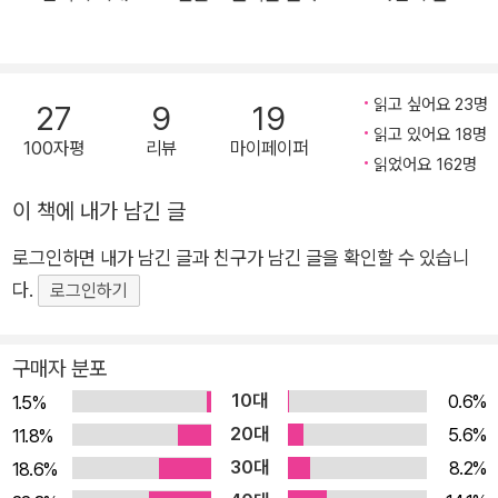
의 심사숙고 끝에 편혜영의 <몬순>으로 선정되었다. 편혜영은
그동안 인간의 내밀한 고독과 불안을 치밀하고 건조한 문장으로
형상화한 작품을 발표하며 평단과 독자들의 호평을 받아왔다. 올
읽고 싶어요 23명
27
9
19
해의 이상문학상 대상작인 <몬순>의 곳곳에 산재한 불안과 관
읽고 있어요 18명
100자평
리뷰
마이페이퍼
련된 소재나 장면 역시 그동안 지속되어온 작가의 관심과 연결된
읽었어요 162명
것으로 이해할 수 있다. 특히 거대한 불안과 대면하는 과정에 주
이 책에 내가 남긴 글
목하였던 종전 스타일과는 달리, 인간의 삶 자체가 겪지 않을 수
없는 존재론적 불안을 집요하게 응시하고 있다는 점에서 작가 세
로그인하면 내가 남긴 글과 친구가 남긴 글을 확인할 수 있습니
계의 진전을 기대할 만하다. 이번 작품집에는 대상 수상작인 편혜
다.
로그인하기
영의 <몬순>과 자선 대표작 <저녁의 구애> 외에도 대상과 치열
한 경합을 벌였던 우수상 수상작인 김숨의 <법法 앞에서>, 손홍
구매자 분포
규의 <기억을 잃은 자들의 도시>, 천명관의 <파충류의 밤>, 조
10대
0.6%
1.5%
해진의 <빛의 호위>, 윤고은의 <프레디의 사생아>, 이장욱의 <
20대
5.6%
11.8%
기린이 아닌 모든 것에 대한 이야기>, 윤이형의 <쿤의 여행>, 안
30대
8.2%
18.6%
보윤의 <나선의 방향> 등 삶에 대한 깊이와 실험성이 돋보이는