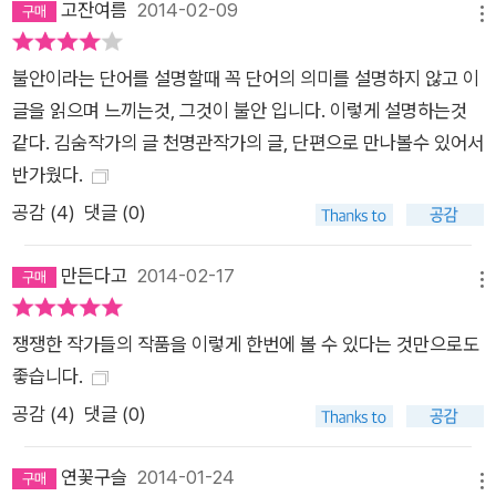
고잔여름
2014-02-09
메뉴
품이다. 또한 두 세계에 관한 기억과 기록을 치밀한 구도로 교차
조명하며 숨을 불어넣는 작가적 역량이 돋보이는 조해진의 <빛
불안이라는 단어를 설명할때 꼭 단어의 의미를 설명하지 않고 이
의 호위>, 유일무이한 어떤 가치가 상업적 포즈에 휘둘리면서 점
글을 읽으며 느끼는것, 그것이 불안 입니다. 이렇게 설명하는것
차 소멸해가는 과정을 그린 윤고은의 <프레디의 사생아>도 고
같다. 김숨작가의 글 천명관작가의 글, 단편으로 만나볼수 있어서
유한 개성을 발하는 작품이다. 아울러 기린불에 대한 맹목적인 사
반가웠다.
랑에 빠진 한 남자의 이야기를 통해 참과 거짓의 정의에 질문을
공감 (
4
)
댓글 (0)
던지는 이장욱의 <기린이 아닌 모든 것에 대한 이야기>, ‘쿤’이
라는 상징을 통해 타자화된 삶에서 벗어나 진정한 자아를 찾아가
만든다고
2014-02-17
는 여정을 다룬 윤이형의 <쿤의 여행>, 본론과 각주로 이어진 독
메뉴
특한 소설 쓰기로 숨은 역량을 보여준 안보윤의 <나선의 방향>
쟁쟁한 작가들의 작품을 이렇게 한번에 볼 수 있다는 것만으로도
도 주목해볼 만한 수작이다.
좋습니다.
공감 (
4
)
댓글 (0)
연꽃구슬
2014-01-24
메뉴