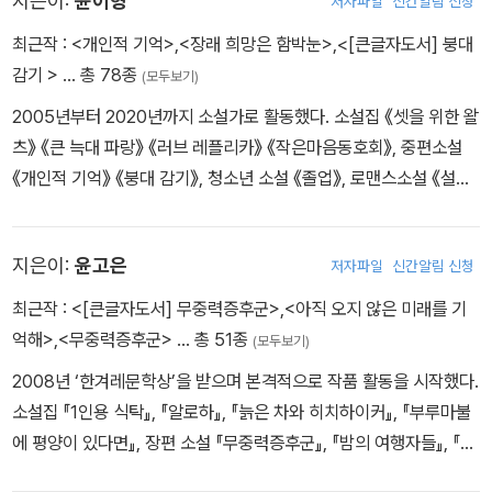
지은이:
윤이형
저자파일
신간알림 신청
있다. 노근리평화문학상, 백신애문학상, 오영수문학상, 채만식문학
상, 이상문학상, 요산김정한문학상을 수상했다.
최근작 :
<개인적 기억>
,
<장래 희망은 함박눈>
,
<[큰글자도서] 붕대
감기 >
… 총 78종
(모두보기)
2005년부터 2020년까지 소설가로 활동했다. 소설집 《셋을 위한 왈
츠》 《큰 늑대 파랑》 《러브 레플리카》 《작은마음동호회》, 중편소설
《개인적 기억》 《붕대 감기》, 청소년 소설 《졸업》, 로맨스소설 《설랑》
등이 있다.
지은이:
윤고은
저자파일
신간알림 신청
최근작 :
<[큰글자도서] 무중력증후군>
,
<아직 오지 않은 미래를 기
억해>
,
<무중력증후군>
… 총 51종
(모두보기)
2008년 ‘한겨레문학상’을 받으며 본격적으로 작품 활동을 시작했다.
소설집 『1인용 식탁』, 『알로하』, 『늙은 차와 히치하이커』, 『부루마불
에 평양이 있다면』, 장편 소설 『무중력증후군』, 『밤의 여행자들』, 『해
적판을 타고』, 『도서관 런웨이』, 『불타는 작품』 등을 썼다. ‘한겨레문