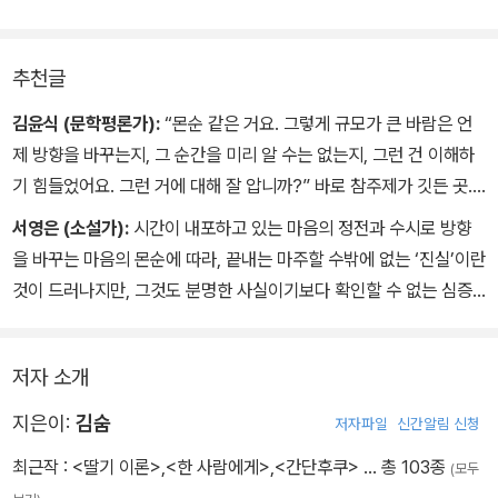
를 위협하고 있는 불안의 상황과 절묘하게 접합되어 있음"을 주목하
였다.
추천글
윤대녕 소설가는 "관계로 표현되는 삶의 생태성이 무너져가고 있는
김윤식 (문학평론가):
“몬순 같은 거요. 그렇게 규모가 큰 바람은 언
현실을 압축해서 드러낸 작품"이라고 평했으며, 신경숙 소설가는 "불
제 방향을 바꾸는지, 그 순간을 미리 알 수는 없는지, 그런 건 이해하
안의 징후들을 포개놓고 또 포개놓은 것으로 이물질로 가득 차 있는
기 힘들었어요. 그런 거에 대해 잘 압니까?” 바로 참주제가 깃든 곳.
이 삶의 깊이를 다시 응시하게 한 작가의 역량에 신뢰를 보낸다"고 밝
아이를 잃고 젊은 부부가 서로 멀어진 거리를 측정할 수 있는 그 무엇
서영은 (소설가):
시간이 내포하고 있는 마음의 정전과 수시로 방향
혔다.
이 혹시라도 있을까. “그런 거에 대해 잘 압니까?” 이 물음은 삶의 난
을 바꾸는 마음의 몬순에 따라, 끝내는 마주할 수밖에 없는 ‘진실’이란
감함을 겪는 우리 모두에게 묻는 말이 아닐 수 없다.
것이 드러나지만, 그것도 분명한 사실이기보다 확인할 수 없는 심증
이번 작품집에는 대상 수상작인 편혜영의 '몬순'과 자선 대표작 '저녁
으로 다시 덮여버린다. 무심심한 단어 하나하나가 돌연 의미심장한
의 구애' 외에도 우수상 수상작으로 김숨의 '법法 앞에서', 손홍규의
주제로 바뀌는 이 소설의 기이하고 고통스런 매력에 나는 푹 빠져버
'기억을 잃은 자들의 도시', 천명관의 '파충류의 밤', 조해진의 '빛의 호
저자 소개
렸다.
위', 윤고은의 '프레디의 사생아', 이장욱의 '기린이 아닌 모든 것에 대
지은이:
김숨
한 이야기', 윤이형의 '쿤의 여행', 안보윤의 '나선의 방향'이 수록되어
저자파일
신간알림 신청
있다.
최근작 :
<딸기 이론>
,
<한 사람에게>
,
<간단후쿠>
… 총 103종
(모두