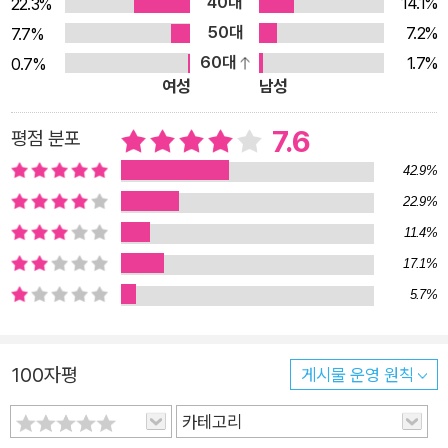
40대
14.1%
22.3%
작품들이 고루 포진하여 읽는 재미와 맛을 더해주고 있다. ■ 편
50대
7.2%
7.7%
혜영의 <몬순>, 대상 선정 경위 2014년 1월 7일 이상문학상 본
60대
1.7%
0.7%
심이 열렸다. 본심 심사위원으로는 비평가 김윤식, 비평가 권영민
여성
남성
씨와 이상문학상 기수상작가인 소설가 서영은, 소설가 윤대녕, 소
설가 신경숙 씨가 참여하였다. 작년 한 해 동안 발표된 중ㆍ단편
7.6
평점 분포
소설 가운데 문학비평가, 문예지 편집장, 문학 담당 기자, 문학 연
42.9%
구자 등 100여 명의 후보작 추천을 거쳐 예비심사 과정을 통과하
22.9%
여 최종심에 오른 작품은 다음과 같다. 김숨, <법法 앞에서> 손
11.4%
홍규, <기억을 잃은 자들의 도시> 안보윤, <나선의 방향> 윤고
17.1%
은, <프레디의 사생아> 윤이형, <쿤의 여행> 이장욱, <기린이
5.7%
아닌 모든 것에 대한 이야기> 조해진, <빛의 호위> 천명관, <파
충류의 밤> 편혜영, <몬순> 이번 이상문학상 대상 수상작으로
심사위원들이 지목한 작품은 손홍규, 윤이형, 조해진, 천명관, 편
100자평
게시물 운영 원칙
혜영의 작품이었다. 그중 편혜영의 <몬순>을 대상 수상작으로
선정하는 데 있어 심사위원들은 작가가 그동안 즐겨 다루어온 주
카테고리
제와 기법에 새로운 변화를 시도하고 있다는 점에 주목하며 이 작