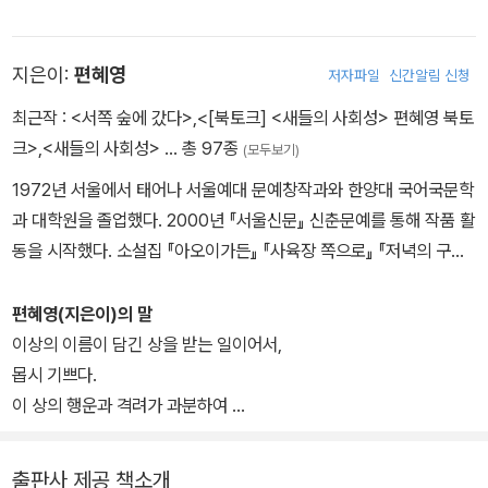
지은이:
편혜영
저자파일
신간알림 신청
최근작 :
<서쪽 숲에 갔다>
,
<[북토크] <새들의 사회성> 편혜영 북토
크>
,
<새들의 사회성>
… 총 97종
(모두보기)
1972년 서울에서 태어나 서울예대 문예창작과와 한양대 국어국문학
과 대학원을 졸업했다. 2000년 『서울신문』 신춘문예를 통해 작품 활
동을 시작했다. 소설집 『아오이가든』 『사육장 쪽으로』 『저녁의 구애』
『밤이 지나간다』 『소년이로』 『어쩌면 스무 번』 『어른의 미래』, 장편
소설 『재와 빨강』 『서쪽 숲에 갔다』 『선의 법칙』 『홀』 『죽은 자로 하
편혜영(지은이)의 말
여금』 등이 있다. 한국일보문학상, 이효석문학상, 젊은작가상, 오늘의
이상의 이름이 담긴 상을 받는 일이어서,
젊은 예술가상, 동인문학상, 이상문학상, 현대문학상, 김유정문학상,
몹시 기쁘다.
김승옥문학상, 셜리 잭슨상을 수상했다. 현재 명지대 문예창작학과
이 상의 행운과 격려가 과분하여
교수로 재직 중이다.
경거하고 망동하여 농담으로 무게를 털어내고 싶다가도
부끄러워 차분해진다.
출판사 제공 책소개