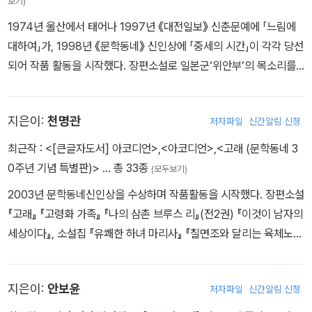
보기)
1974년 울산에서 태어나 1997년 《대전일보》 신춘문예에 「느림에
대하여」가, 1998년 《문학동네》 신인상에 「중세의 시간」이 각각 당선
되어 작품 활동을 시작했다. 장편소설로 일본군‘위안부’의 목소리를
담은 『한 명』 『군인이 천사가 되기를 바란 적 있는가』 『숭고함은 나를
들여다보는 거야』 『듣기 시간』 『간단후쿠』를 비롯해, 1930년대 디아
지은이:
천명관
저자파일
신간알림 신청
스포라의 삶을 다룬 『떠도는 땅』, 식민 지배의 상처를 그린 『잃어버린
사람』, 태평양전쟁 당시 오키나와에서의 조선인 참살을 다룬 『오키나
최근작 :
<[큰글자도서] 아코디언>
,
<아코디언>
,
<고래 (문학동네 3
와 스파이』, 조선소 노동자의 삶을 다룬 『철』 『제비심장』 등이 있고,
0주년 기념 특별판)>
… 총 33종
(모두보기)
시각장애인의 삶을 다룬 연작소설 『무지개 눈』이 있다. 소설집으로
2003년 문학동네신인상을 수상하며 작품활동을 시작했다. 장편소설
『나는 나무를 만질 수 있을까』 『침대』 『간과 쓸개』 『국수』 『당신의
『고래』 『고령화 가족』 『나의 삼촌 브루스 리』(전2권) 『이것이 남자의
신』 『나는 염소가 처음이야』 등이 있다. 현대문학상, 대산문학상, 이
세상이다』, 소설집 『유쾌한 하녀 마리사』 『칠면조와 달리는 육체노동
상문학상, 동인문학상 등을 수상했다.
자』 등이 있다. 『고래』로 문학동네소설상을 수상했으며, 2023년 인
터내셔널 부커상 최종 후보에 올랐다.
지은이:
안보윤
저자파일
신간알림 신청