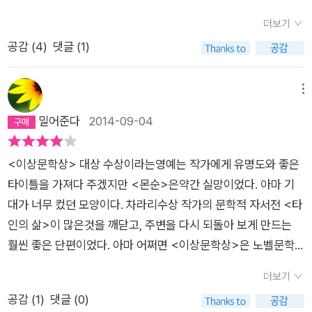
게 하는 밤 .그 밤의 정전 ... 그리고 아내의 외출과 미행, 없었지만
박민규의 아침의 문과 오브랩 됩니다.
있는 것처럼 여겨진 시간과 불행한 사고 ...직접언급이 없는 ㅡ이
더보기
상한 회피...남들은 열띠게 타인에 대해 말하곤하는데 정작 본인
공감 (
4
)
댓글 (1)
들은 그 시간에 가라 앉아있을 뿐이라니 ... 말하고있지만 듣지 않
고 보고 있지만 믿지않는 시간이 차갑게 쌓이는 중 ...아내의 산후
메뉴
우울에 대해 안다고 할 수없는 남자 이며 남편인 태오 , 유진이 두
밀어준다
2014-09-04
려워한건 아이만은 아녔을 거다 . 그 이해 할 수없는 영역의 모든
것이지...하지만 태오는 의심이 자라고 있다 . 원래는 바라던 것이
아니냐고 ... 아무리 변명을 해도 서로 닿지 못하는 세계가 있다는
<이상문학상> 대상 수상이라는영예는 작가에게 유명도와 좋은
그 외로운 일기를 여기서 본다 . 계절풍 ...밤의 꽃 바람 ... ㅡㅡㅡ
타이틀을 가져다 주겠지만 <몬순>은약간 실망이었다. 아마 기
ㅡㅡㅡㅡㅡㅡㅡㅡㅡㅡㅡㅡㅡㅡㅡㅡㅡㅡㅡㅡㅡㅡㅡㅡㅡ 몬순에
대가 너무 컸던 모양이다. 차라리수상 작가의 문학적 자서전 <타
대해 ㅡhttp://terms.naver.com/entry.nhn?docId=913355
인의 삶>이 많은것을 깨닫고, 주변을 다시 되돌아 보게 만드는
&cid=42455&categoryId=42455http://me2.do/GxXV6
훨씬 좋은 단편이었다. 아마 어쩌면 <이상문학상>은 노벨문학
5qg
상 처럼, 작품이 아닌, 작가에게 주는 상이 아닐까 하는 생각을 했
더보기
다. 그녀 만의 독특한작품세계, 항상 불안으로 몰아가는 주변 상
공감 (
1
)
댓글 (0)
황과, 안 좋은기억을 기여코 끄집어 내어 좋은 기분도 불쾌하게