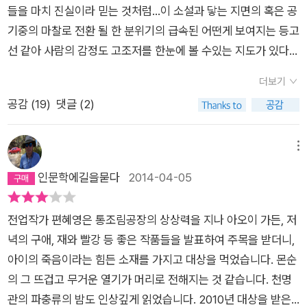
들을 마치 진실이라 믿는 것처럼...이 소설과 닿는 지면의 혹은 공
기중의 마찰로 전환 될 한 분위기의 급속된 어떤게 보여지는 등고
선 같아 사람의 감정도 고조저를 한눈에 볼 수있는 지도가 있다면
어떨까 ? 다소 엉뚱한 상상을 해본다 . 색으로 찍히는 것 말고, 상
더보기
관없으려나...색으로든 선이나 몇개의 숫자로 표기되든 ..그건 보
공감 (
19
)
댓글 (2)
는 사람이 읽기 나름 일테니...사실과 진실은 다르다고도 한다 .일
어난 사실과 설명할 수 없는 사건의 일로 인간 사이에 생기는 믿
음과 불신의 불협화음이 , 결론은 어쩔 수없고 되새김질하는 시간
메뉴
에만 , 각자만 믿는 진실이 된다 . 그 해소 안되는 이해불가의 시
인문학에길을묻다
2014-04-05
간에 대해 얘기하는 것 같았다 .무섭다 . 정전속 어둠은 오히려 안
도가 되는 심정 을 알겠어서...어둠으로만 밤을 밟고 다니는 마음
전업작가 편혜영은 통조림공장의 상상력을 지나 아오이 가든, 저
이 피차 같아서 ...두 사람이 함께 견디는 시간이지만 결코 함께
녁의 구애, 재와 빨강 등 좋은 작품들을 발표하여 주목을 받더니,
할 수없는 시간이기도 한 아픔 과 고통 ...그래서 고통만이 오로지
아이의 죽음이라는 힘든 소재를 가지고 대상을 먹었습니다. 몬순
존재하는 시간 .뜨겁든 차겁든 ....하나의 사건으로 사실은 상관없
의 그 뜨겁고 무거운 열기가 머리로 전해지는 것 같습니다. 천명
이 유진과 태오의 갈등을 의심으로 증폭시켰다가 이내 사그라들
관의 파충류의 밤도 인상깊게 읽었습니다. 2010년 대상을 받은