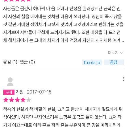
소에 가야만 했고, 거기서 악의 실체와 바닥을 보아야 했다. 하지만 사
대부분의 한국소설은 ( 미리 사과한다. 내가 보지못한 훌륭한 한국소
에도 불구하고 어쩐지 내 취향과는 거리가 먼 듯하다는 감상이 남는
사람들은 물건이 하나씩 나 올 때마다 탄성을 질러댔지만 금복은 왠
람이 그냥 죽으라는 법은 없어서 장군의 하해와 같은 은덕으로 특사
설의 작가들에게 )'이야기'는 없고 작가 자신의 '내면'과의 싸움뿐이었
다. 음… 이 작품에 대한 리뷰들을 찾아보니 생각보다 ‘불호’라는 후기
지 자신의 살을 베어내는 것처럼 마음이 쓰라렸다. 영원히 죽지 않을
로 풀려나고 결국 대화재로 유령의 도시가 된 평대로 다시 돌아온
다.그나마도 애들같이 유치하거나, 도무지 알아들을 수 없는 '읊조
가 많았는데, 그 리뷰들에는 공통적으로 ‘여성에 대한 표현들 혹은 여
것 같던 거대한 생명체가 그렇게 덧없이 고깃덩어리로 변해가는 것을
다. 여기서 춘희를 방화범으로 오인하도록 만든 평대의 대화재란, 금
림'이 대부분이었다.물론 처음에는 신선했다.하지만 개나 소나 다 그
성들이 겪는 일들이 거북하다’는 것이었다. 내가 이 작품에 대해 느낀
지켜보며 사람들이 무섭게 느껴지기도 했다. 또한 내장을 다 드러낸
복이 여러 가지 사업을 벌이고 여러 권모술수로 성공한 사업가가 된
런 식의 소설을 들고 나오자 신선함 대신 피곤함이 몰려온 건 당연한
별로였던 점도 위 후기들과 (조금은 다르지만) 어느 정도 일맥상통하
채 해체되어가 는 고래의 처지가 마치 걱정과 자신의 처지처럼 여겨
다. 게다가 여자에서 남자로 전환하기까지 한다. (여기엔 작가의 약간
일.하여간 그 틈새에서 박민규의 소설을 보았다.유쾌발랄. 밤을 샐 정
다는 생각도 든다..조금 더 명확히 설명해볼까? <고래>에는 상당히
져 저도 모르 게 설움이 북받쳐올랐다. 그녀는 애써 울음을 삼키느라
의 그럴듯한 설명과 이 이야기가 마술적 리얼리즘을 바탕으로 썼다는
도로 그 소설의 재미에 푹 빠졌고 동시에 난생 처음 나 따위는 절대 소
더보기
많은 수의 등장인물들이 나오는데, 그 인물들은 모두 기구한 운명에
손으로 입 을 틀어막고 구경꾼들 틈을 빠져나왔다. 그리고 아무도 없
것을 잊지 말기 바란다.) 하지만 성공한 사람 대부분의 말로가 그렇
설을 쓰지 못할 것이라는 좌절에 빠졌다.표절때문에 요즘 시끄럽던데
처한 듯하다. 이들이 겪는 사건들이 정말, 보는 사람도 고통스럽다고
공감 (
1
)
댓글 (0)
는 바닷가에 주저앉아 눈이 퉁퉁 붓도록 울었다.- P113
듯, 성공하는 순간 몰락한다고 금복 역시 예외는 아니었다. 그건 또 창
물론 표절은 잘못됐다고 생각한다.하지만 문학상을 타기 위해 천편일
느낄 만큼 험하다는 말이다. 여성 주인공들이 한국 근대사회에서 겪
녀인 수련을 자신의 애인으로 삼으면서부터다. 사람이 은혜를 입었으
률적으로 글을 써대는 작가들 또한 과연 표절논리에서 자유로울까.
는 기구한 일이라 함은… 말하지 않아도 다들 알 만하지 않은가. 더구
면 보답하고 살아야 하는데 한 사람에게 만족하지 못하는 수련이 금
메뉴
왜 그들은 자신만의 글쓰기를 버린걸까.물론 박민규도 각종 문학상을
나 여성 인물들 뿐만 아니라 남성 인물들도 어딘가 다치거나, 사고를
복을 배신하자 삶의 의욕을 잃고 술로 시간을 보낸다. 그러다 금복이
수상했다. 그의 수상작들을 보면 상을 타기 위해 애썼던 타협의 흔적
기원
2017-07-15
당하거나, 불운한 최후를 맞거나 등등 눈살 찌푸릴 만한 일들이 수도
세운 극장(그녀는 칼자국에게서 영화를 접하기 시작해서 나중에 극장
들이 보이는게 맞다. 그러나 박민규는 최소한 자신만의 확고한 스타
없이 등장한다. 이런 점이 내게는 상당히 불편하게 느껴졌다. 뭐랄까,
까지 세우는데, 작가의 초기 주요작엔 영화판에 관한 이야기를 을 자
일이 살아있는 작가다.꼬릿꼬릿한 작가놀이에 빠지지 않은.박민규를
책속의 현실과 책 바깥의 현실, 그리고 환상 이 세가지가 절묘하게 뒤
작가가 인물들을 너무 거칠고 험하게 다룬 느낌이랄까? 난 소설 속
주 그리곤 했다. 이를테면 이 작품을 비롯해 '나의 삼촌 부르스 리' '고
발견한 후 나는 다시 아무렇지 않게 한국소설을 읽어나갔다.대부분
섞여있다. 하지만 부자연스러운 느낌은 조금도 들지 않는다. 그저 작
인물들은 소설 속에서 영원히 갇히게 된다고 생각한다. 그래서 미완
령화 가족'등)에서 누가 흘린 휘발유에 모르고 담배에 불을 붙이다 극
괜찮은 소설이었고, 또 대부분 비슷한 소설이었다.무슨 이야기를 하
가가 이끄는대로 이리 흔들 저리 흔들 부유하며 큰 강을 따라내려가
성된 듯한 열린 결말의 소설이나 비극적인 결말을 맞는 소설을 좋아