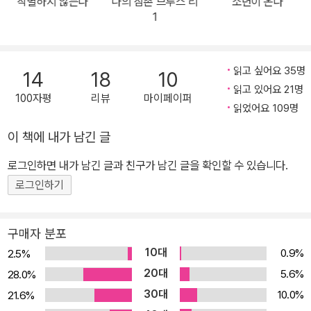
작별하지 않는다
나의 삼촌 브루스 리
소년이 온다
문법과 그 궤를 전혀 달리하는 작품으로, ‘노파-금복-춘희’로 이어지
1
는 세 여인의 굴곡지고 파란만장한 삶을 농염한 묘사와 압도적인 서
사로 그려내며 단번에 평단과 독자를 사로잡았다. 신화적 상상력, 민
담, 사회 괴담, 무협지 등 소설적 토양에 뿌리를 두고 있으면서도 어느
읽고 싶어요 35명
14
18
10
순간 이를 훌쩍 뛰어넘는 이야기들이 꼬리에 꼬리를 물고 이어지면서
읽고 있어요 21명
100자평
리뷰
마이페이퍼
한국소설의 외연을 한층 더 확장시켰다는 평가를 받았다. 고래 출간
읽었어요 109명
이후 십 년. 그사이 한국 소설은 더 많은 파격을, 더 화려한 문장을 시
이 책에 내가 남긴 글
도하고 구사하는 작가들의 손끝에서 몸을 부풀렸지만, 그럼에도 『고
로그인하면 내가 남긴 글과 친구가 남긴 글을 확인할 수 있습니다.
래』가 구축한 방대한 서사와 생동하는 인물들은 해를 거듭할수록 그
밀도를 더하고 있다. 작가가 (스스로 만든) 이야기꾼의 입을 빌려 쏟
로그인하기
아놓은 무궁무진한 변주가 이 소설의 무너지지 않는 뼈대이자 살이기
때문이다. 금복을 떠올리면 춘희가 딸려오고, 춘희를 떠올리면 노파
구매자 분포
가 따라나오는 마술. 후에 『고래』를 이야기하는 사람들은 어쩌면 조
10대
0.9%
2.5%
금씩 다른 버전으로 소설을 기억할지도 모른다. 신화, 영화, 드라마,
20대
5.6%
28.0%
연극 등 능수능란하게 장르를 오가며 이야기 꽁무니에 이야기를 달아
30대
10.0%
21.6%
둔 천생 소설가 천명관의 스텝은 소설 속 스토리의 변주인 동시에 작