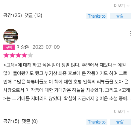
적이기가 이루 말할 수가 없다. 성경엔 소돔과 고모라를 음란과 우상
더보기
숭배로 타락한 도시로 묘사하곤 하는데 모르긴 해도 작가는 평대란
공감 (
25
)
댓글 (13)
가상의 마을을 그렇게 쓰지 않았나 싶기도 하다. 게다가 마르케스의
'백 년 간의 고독'으로 대표되는 마술적 리얼리즘을 구현해 낸다. 그래
서일까? 어떤 등장인물은 죽었나 싶으면 어느 장면에서 다시 등장하
메뉴
기도 한다. 삶과 죽음을 특별히 나누지 않고 언제든지 현실에서의 소
이승준
2023-07-09
환이 가능하도록 했다. 그러면서 우리나라 현대사를 끼워넣기도 했
다. 그러다 보니 상상력이 더욱 풍부하고 확장된 느낌이다. 평대에서
<고래>에 대해 하고 싶은 말이 정말 많다. 주변에서 재밌다는 얘길
보여주는 인간의 아귀다툼은 정말 악마적이다. 또 그런 만큼 이야기
많이 들어왔기도 했고 부커상 최종 후보에 든 작품이기도 하며 그로
는 악마적으로 재밌다. 선이라곤 요만큼도 보이지 않는다. 얼핏 춘희
인해 수많은 북튜버들도 이 책에 대한 호평 일색의 리뷰들을 보아 온
가 후에 에꾸에게나 혹은 교도소에서 별명이 간호사인 여자로부터 약
사람으로서 이 작품에 대한 기대감은 하늘을 치솟았다. 그리고 <고래
간의 도움을 받긴 하지만 그건 그저 연대의 의미일 뿐이지 그걸 선이
>는 그 기대를 저버리지 않았다. 확실히 지금까지 읽어온 소설 중에
라고 할 수 있을까 싶다. 물론 그것이 새로운 이야기를 만들어 가는데
선 가장 밀도 높은 서사를 담은 작품이 아닌가 싶을 정도이다..보통 소
일정 부분 기여하는 것도 사실이지만. 특이하다고 해야 할지는 모르
더보기
설을 읽노라 함은 하나의 큰 기승전결을 갖춘 ‘사건’ 내지는 ‘서사’를
겠지만, 주요 인물을 남자로 하지 않고 여자로 했다. 남자 작가가 말이
공감 (
5
)
댓글 (0)
만나게 될 것이라 기대하고서 책장을 펼친다. 그래서 만약 그 기승전
다. 뭔가 의도하는 바가 있지 않을까 싶기도 하다. (이것은 작가의 다
결의 구조가 명확하지 않거나 (예를 들면, 심리 묘사 위주의 소설), 얕