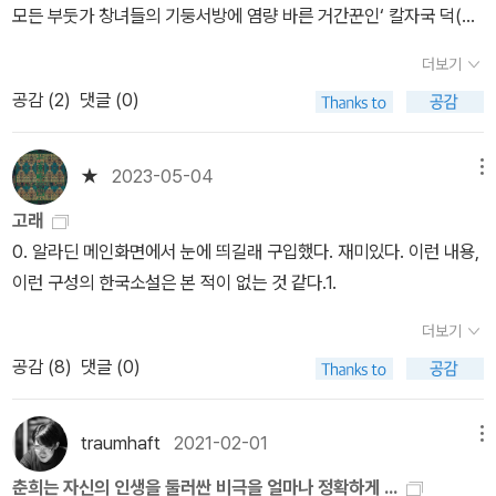
찾는 것과 일치한다는 것을 알게 된다. 그런데 웬걸 인걸은 간데없고
모든 부둣가 창녀들의 기둥서방에 염량 바른 거간꾼인‘ 칼자국 덕(?)
몇 장의 벽돌만이 남아있다. 그게 참 묘한 울림이 있다. 같은 죽음이라
으로 경험을 하고 그것을 평대에서 시작한 금복. 금복은 파이어니어
도 금복은 악의 화신이면서 비극적으로 죽어갔지만 춘희는 모든 어려
더보기
기질이 있어 사업을 하는 것 마다 크게 성공을 한다.걱정의 생물학적
움을 이기며 생명과 희망을 죽은 후에도 우리에게 전해준다. 약한 것
공감 (
2
)
댓글 (0)
자식이 아님에도 불구하고 걱정을 빼닮았으며, 벙어리이자 자폐아인
에 강함이 있다고 이것을 남자의 이야기로 했으면 어쩔 뻔했겠는
금복의 딸 춘희.그리고 ‘반편‘이 사이에서 ‘애꾸‘를 낳고 세상에 복수
가. 작가는 서사를 다룸에 있어서도 남다르다. 이를테면 기존의 작가
를 다짐하며, 산속에 큰 물고기가 들어오고 큰불이 날거라는 저주를
★
2023-05-04
메뉴
들은 기승전결에 너무 사로잡혀 그 틀에서 만 뭔가를 보여주려고 하
퍼부은 노파.크게 보자면 3명의 여자 노파, 금복, 춘희의 이야기이다.
는 경향이 있다. (요즘 난 소설을 거의 안 읽었는데 요즘 작가들은 기
고래
그 중심에는 금복이 있다.한번 읽기 시작하자 곧장 읽어버리는 소설
성 작가와는 얼마나 다른지 모르겠다.) 하지만 천명관 작가는 확실한
0. 알라딘 메인화면에서 눈에 띄길래 구입했다. 재미있다. 이런 내용,
이지만, 읽으면서 불편한 적도 많았다. 한국의 소설은 왜 이렇게 불편
서사에 오히려 뒤에 가서 뭔가의 묵직한 울림을 줘 독자로 하여금 오
이런 구성의 한국소설은 본 적이 없는 것 같다.1.
하게 만들까. ˝우리는 우리가 하는 행동에 의해 우리가 된다.이것은
랫동안 가슴에 감동을 머금게 한다. 그것은 또 작가가 시나리오를 썼
인간의 부조리한 행동에 관한 귀납적인 설명이다. 즉, 한 인물의 성격
더보기
던 만큼 영화의 방식이기도 하다. 왜 영화도 잘 만든 영화는 감동을 최
이 미리 정해져 있어 그 성격에 따라 행동하는 것이 아니라 그가 하는
공감 (
8
)
댓글 (0)
대한 지연시켰다 뒤에 가서 한 방을 터트려주면 관객은 엔딩 크레디
행동을 보고 나서야 비로소 그의 성격을 알 수 있다는 의미이다. (P.2
트가 올라가도 한동안 그 자리를 쉽게 떠나지 못하지 않는가. 작가는
38)˝국어 사전을 찾아보면서 읽다보니, 다음엔 토지를 읽어 봐야겠
훗날 '나의 삼촌 브루스 리'에서 이와 같은 방식을 쓰기도 했는데, 사
traumhaft
2021-02-01
메뉴
다는 생각이 들었다.
랑하는 사람을 만나기 위해 (찾는 것이 아니라) 스스로를 감방에 가두
춘희는 자신의 인생을 둘러싼 비극을 얼마나 정확하게 ...