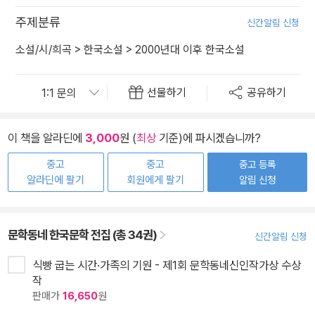
주제분류
신간알림 신청
소설/시/희곡
>
한국소설
>
2000년대 이후 한국소설
선물하기
공유하기
이 책을 알라딘에
3,000
원 (
최상
기준)에 파시겠습니까?
중고
중고
중고 등록
알라딘에 팔기
회원에게 팔기
알림 신청
문학동네 한국문학 전집 (총 34권)
신간알림 신청
식빵 굽는 시간·가족의 기원 - 제1회 문학동네신인작가상 수상
작
판매가
16,650
원