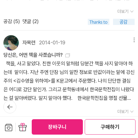
데 그 안쪽에 읽지 않은 책들이 득시글거리는거야. 아무래도 나, 미쳤
다. 대부분 일본의 것들이지요. ‘모방범’ 이후 저는 일본의 추리 소설
대표중단편 1. 겨울일기-- 폴 오스터-- 2011년 예순 네살이 된 작가
나봐. ㅠㅠㅠㅠㅠㅠㅠㅠㅠㅠㅠㅠㅠㅠㅠㅠㅠㅠㅠㅠ
들을 닥치는 대로 읽기 시작했습니다. 그러다 문득 궁금해졌지요. 우
더보기
폴 오스터의 독특한 형식의 회고록으로,생의 감각적 경험을 기술하는
아, 근데.... 좀 반성해야한다고 하면 맞는말일까? 그냥 모를수
리나라에는 이런 장르소설(사실, 이제 와서 밝히는 거지만 저는 이렇
공감 (
5
)
댓글 (2)
데 집중한 점, 인과관계나 시간적 순서에 얽매이지 않는 비선형적 구
도 있다고 넘어갈 수 있는걸까? 나는 이 전집 출판본을 통해 처음 들
게 ‘장르’라는 단어를 넣어 선긋기를 하는 것을 별로 좋아하지 않습니
성, 자신을 2인칭으로 묘사하는 관찰자 시점이 특징이라고 합니
어 본 책들이 있어. 요즘 '한권으로 읽는 대한민국대통령실록'을 읽고
다. 소설은 그냥 모두 소설인 것이지 ‘순수’네 ‘장르’네 구분하는 것 자
다. 이번에 나온 <겨울일기>에 이어 미국에서는 이미 출간된 이어지
자목련
2014-01-19
메뉴
있는 중인데 이제 바야흐로 문학의 전성시대(?)라 할 수 있는 시기를
체가 참 마음에 들지 않지만 편의상 계속 사용하겠습니다.)이 없는 것
는 책인 <내면 보고서>도 곧 우리나라에도 나오지 않을까 합니다. 이
읽는 중. 문학 이야기는 겨우 몇 줄이긴 하지만 그래도 실천문학이 나
일까? 이왕이면 친숙한 우리 소설을 읽고 싶었습니다. 그런 생각을
당신은, 어떤 책을 사겠습니까?
번책도 열린책들에서 출간되었습니다. 2. 사진관집 이층-- 신경림--
오기 시작하고, 서정문학과 시, 90년대에는 노동문학이라고 일컬어
할 즈음 만나게 된 소설이 바로 장용민 작가의 ‘궁극의 아이’입니다.
책을, 사고 말았다. 친한 이웃의 말처럼 당분간 책을 사지 말아야 하
창비시선 370이고, 2014년인 올해 팔순을 맞는 신경림 시인의 열한
지는 소설도 많이 나온 것으로 알고 있고. 아이고야. 이 책을 빨리 읽
주인공은 ‘신가야’라는 한국인이지만 소설의 모든 배경과 다른 인물
는데 말이다. 지난 주엔 단잠 님의 알찬 정보로 반값이라는 말에 강신
번째 시집입니다. 2008년 <낙타> 이후 6년만인 이번 시집에서는
어야 다른 책을 읽어볼텐데. 진도가 나가질 않고 있어. 책은 무지 재미
들은 여러 외국과 외국인인 독특한 소설이었습니다. 이 소설에는 소
주의 <김수영을 위하여>를 K문고에서 주문했다. 나의 단단한 결심
'한평생 가난한 삶들에서 우러나오는 이야기들을 고졸하게 읊조리며
있는데 읽을 시간이 없다는 것이 함정....ㅠㅠㅠㅠㅠㅠ 레이몬
설이 독자에게 줄 수 있는 거의 모든 ‘재미’가 담겨 있습니다. 매력적
은 어디로 갔단 말인가. 그리고 문학동네에서 한국문학전집이 나왔다
인생에 대한 깨달음'을 건네는 '맑고 순수하고 단순한 시편들'을 만날
드 카버, 무라카미 하루키, 밀란 쿤데라, 움베르토 에코, 이언 매큐언,
인 캐릭터들이 그렇고, 치밀한 플롯이 그렇고, 사회적인 메시지가 그
는 걸 알아버렸다. 알지 말아야 했다. 한국문학전집을 명절 선물로
수 있을 것 같습니다. 등단 59년차에 접어든 시인의 삶에 대한 깊이
뒤로가
폴 오스터, 어니스트 헤밍웨이, E. M. 포스터, 가브리엘 가르시아 마
렇고, 결말의 통쾌함이 그렇습니다. 그리고 제가 느끼기에는 그러한
받으면 정말 좋겠지만, 전집으로 구매하면 좋겠지만, 모두 좋은 작가
기
와 지나온 인생에 대한 것들을 시라는 언어가 가진 서정적 어조로 써
더보기
르케스, 오르한 파묵, 윌리엄 포크너, 필립 로스 열두명의 작가들이
모든 것들이 일본의 장르 소설들을 훨씬 능가하고 있었습니다. 너무
라는 걸 알지만, 이 중에서 내가 구매할 책은 손에 꼽는다. 읽지 못해
내려가지 않았을까 합니다. 3. 新황태자비 납치사건-- 김진명-- 13
공감 (
7
)
댓글 (2)
[파리 리뷰]와 인터뷰한 내용이랜다. 급관심이 생기는데...
도 세련됐고, 너무도 매력적이고, 결정적으로 너무도 재미있었으니까
서 내내 궁금했던 이승우의 <식물들의 사생활>, 아직도 이 책을 읽지
보관함담기
선물하기
장바구니
구매하기
년 전에 출간되었던 <황태자비 납치사건>을 작가가 내용을 개작하여
코난은 82편까지 나왔구나. 집에 있는 건 79권까지였던가? 아무
요. 저는 독서는 곧 휴식이고 오락이라고 생각합니다. 때문에 저에겐
않았다고 말하는 게 부끄럽지만 김훈의 <칼의 노래>, 표지에 반해서
2014년 개정판을 냈습니다. 현재는 예약판매를 시작했는데, 한중 동