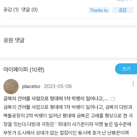
업이자 文 씨에게서 배운 벽돌 굽는 일을 한다. 그것 밖에는 할 줄 아
다. 대사도 별로 없다. 전개도 굉장히 빠르고 시원시원하다. 그럼에도
는 게 없으니. 그러다 어렸을 때 잠깐 만난 적이 있는 트럭 운전사가
공감 (
1
)
댓글 (0)
불구하고 천명관 작가님은 압도적인 스토리텔링으로 세명의 여자들
평대에 오고 정분이나 임신을 한다. 트럭 운전사와 춘희의 관계는 상
의 기구하고도 방대한 이야기를 꾹꾹 눌러 담았다. 참으로 이런 소설
상하는 것처럼 비인간적인 것은 아니었다. 오히려 바람직하다. 그들
을 쓸 수 있는 소설은 이 세상에서 천명관 작가님 밖에 없을 것이다.
의 관계의 첫 시작은 춘희가 만든 벽돌을 트럭 운전사가 외지에 팔아
정말 압도적인 재능이다. 이 소설이 신기한 두번째 이유는 소설의 문
응원 댓글
주겠다는 것으로부터 시작된다. 그리고 차츰 춘희에게 옷도 사 주고,
체가 약간 수능특강에 나오는 조선시대 소설같다. 정말로 그런 분위
먹을 거며 필요한 가재도구 등을 사주며 제법 부부 행세를 하는 것이
기이다. 시대도 시대인지라 그런 걸 수도 있는데 다른 천명관 작가님
다. 그러다 트럭 운전사는 춘희가 자신의 아이를 임신했다는 사실을
의 책들에서는 그런 분위기가 나지 않아서 고래는 천명관 작가님의
쓰기
마이페이퍼 (10편)
알고 떠난다. 하지만 그러한 사실에도 불구하고 춘희는 본능처럼 아
소설들 중에서도 신기한 작품이라 할 수 있다.4.5
기를 낳고, 본능적으로 아기에게 젖을 물리고, 본능적으로 먹을 것을
placebo
2023-05-08
메뉴
찾으러 돌아다닌다. 그나마 훗날 트럭 운전사는 마음을 돌이키고 춘
희에게로 향하지만 눈사태로 눈 속에 파묻혀 죽고, 얼마 안 있어 아기
금복의 건어물 사업으로 평대에 1차 빅뱅이 일어나고,...
도 죽고 춘희도 죽는다. 그리고 이야기는 20년을 훌쩍 뛰어넘어 웬
금복의 건어물 사업으로 평대에 1차 빅뱅이 일어나고, 금복의 다방과
듣보잡의 한 건축가의 이야기가 새롭게 시작된다. 그는 한 건축 프로
벽돌공장의 2차 빅뱅이 일어난 평대에 금복은 고래를 형상으로 한 극
젝트를 맡았는데 건물을 짓는데 벽돌 때문에 주최 측과 충돌을 빚는
장을 짓는다.다방과 극장은 ‘ 희대의 사기꾼이자 악명 높은 밀수꾼에
다. 그런 과정에서 춘희의 벽돌 제조 방식을 알게 되고 그것이 자신이
부둣가 도시에서 상대가 없는 칼잡이인 동시에 호가 난 난봉꾼이며