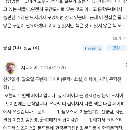
금했었는데... 이건 도무지 전집을 살수가 없는거다. 군데군데 이미 갖
입니다. 즉 그러한 사건 후 피해자의 가족(유족이라 해야겠지요.)과
고 있는 책들이.완전히 구간도서로 있는 것도 아니고 문학동네에서
주변 사람들이 겪는 이야기, 범인을 쫓는 경찰과 그 주변의 이야기, 사
출판된 개정판 도서까지 구멍처럼 갖고 있는데. 근데 이 전집은 좀 더
건의 진실을 보도하려는 기자와 그 주변의 이야기, 사건의 용의자와
많은 구분이 필요하겠다. 이미 읽었지만 책은 갖고 있지 않은 책,도 있
그 주변의 이야기들이 매우 리얼하게 묘사됩니다. 그리고 그 사건과
고.구판도서로 갖고 있는 책도 있고. 구판도서로 갖고 있는 책 중에서
직접적인 관련은 없으나, 분명 이런 사건으로 트라우마를 겪을 일반
더보기
도 아직 읽지 않...읽지 못...암튼. 그냥 소장용이 되어버린 책도 있고.
대중들의 이야기까지 묘사합니다. 바로 이 점이 저는 가장 공감이 가
공감 (
14
)
댓글 (4)
구판도서와 개정판 도서까지 다 갖고 있는 책이 있고. 문학동네 개정
는 부분이었고, 그래서 상당한 공포심을 느꼈습니다. 그리고 그러하
판으로 이 표지랑 똑같은 표지를 갖고 있는 책도 있고.소장유무로 따
였기에 1년에 책 1권도 제대로 읽지 못하던 제가 1800페이지라는 어
지자면 아예 없는 책, 구판만 있는 책. 구판 개정판 다 있는 책, 개정판
머어마한 분량의 책을 단숨에 독파해 버렸습니다. ‘무서운데 재미있
서니데이
2014-01-20
메뉴
만 갖고 있는 책.그런데 예전 도서도 다 찾아봐야 돼. 요즘은 나도 나
다.’ 이런 모순을 두고 친구가 저에게 묻더군요. 그런 소설이 도대체
신간읽기, 월요일 두번째 페이퍼(문학- 소설, 에세이, 시집, 문학전
자신을 못 믿겠어서... 저 안쪽 구석을 가만히 들여다보고 있으면 깜짝
왜 재미있느냐구요. 글쎄요. 왜일까요? 공포나 두려움도 결국엔 인간
집)
깜짝 놀랄 때가 있다. 이 책은 언제 여기 들어가 있었지? 라거나. 이
의 본능적인 감정이기 때문이 아닐까요? [장용민 – 궁극의
오늘의 두번째 페이퍼입니다. 앞서 페이퍼는 경제경영 분야 도서이
책은 어쩌다 두 권을 갖고 있게 된거지? 라는.아, 읽지 않고 쌓아 둔
아이] 承 - 한국 장르 문학의 자존심을 만나다. ‘추리소설’이란 단어
고, 이번에는 문학입니다. 쓰다보니 길어져서 다른 책은 다음 페이퍼
책들이 생각보다 더, 훨씬 더 많이 늘어나고 있어서 당황스러운 것도
를 들으면 무엇이 떠오르시나요? 대부분의 사람들이 셜록홈즈, 히가
에서 쓰겠습니다. 문학 1. 폴오스터, 겨울일기2. 신경림, 사진
한두번이지. 이제는 놀랍지도 않아...라고 생각했는데. 올해 초. 다시
시노게이고, 미야베미유키, 명탐정코난, 소년탐정김전일 등등의 답변
관집 이층3. 김진명, 新황태자비 납치사건 1. 애거서 크리스티
놀라야했어. 저쪽 구석의 책들은 분명 다 읽고 넣어둔거라 생각했는
을 하지 않을까 싶습니다. 아마 저 역시 이런 답변들을 내놓았을 겁니
에디터스 초이스2. 문학동네 한국문학전집3. 문학동네 한국문학전집