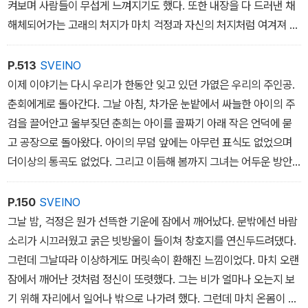
켜보며 사람들이 무섭게 느껴지기도 했다. 또한 내장을 다 드러낸 채
해체되어가는 고래의 처지가 마치 걱정과 자신의 처지처럼 여겨져 저
도 모르 게 설움이 북받쳐올랐다. 그녀는 애써 울음을 삼키느라 손으
로 입을 틀어막고 구경꾼들 틈을 빠져나왔다. 그리고 아무도 없는 바
P.513
SVEINO
닷가에 주저앉아 눈이 퉁퉁 붓도록 울었다.
이제 이야기는 다시 우리가 한동안 잊고 있던 가엾은 우리의 주인공.
춘회에게로 돌아간다. 그날 아침, 차가운 눈밭에서 싸늘한 아이의 주
검을 끌어안고 울부짖던 춘희는 아이를 골짜기 아래 작은 언덕에 묻
고 공장으로 돌아왔다. 아이의 무덤 앞에는 아무런 표식도 없었으며
더이상의 통곡도 없었다. 그리고 이듬해 봄까지 그녀는 어두운 방안
에 누워 곡기를 끊은 채 죽음을 기다렸다. 자신에게 주어진 가혹한 형
벌을 더이상 감당할 힘이 없었기 때문이었다. 하지만 그녀는 죽지 않
P.150
SVEINO
았다. 세 달이 넘도록 물 한 모금 마시지 않았지만 그녀의 지독한 생명
그날 밤, 걱정은 뭔가 선뜩한 기운에 잠에서 깨어났다. 문밖에선 바람
력은 스스로에게 죽음을 허락하지 않았다.
소리가 시끄러웠고 굵은 빗방울이 들이쳐 창호지를 연신두드려댔다.
따뜻한 봄이 되자. 그녀는 죽음을 포기하고 다시 먹이를 구하러 섰다.
그런데 그날따라 이상하게도 머릿속이 환해진 느낌이었다. 마치 오랜
그녀는 더이상 트럭 운전사를 기다리지 않았다. 그 역시 자신을 떠나
잠에서 깨어난 것처럼 정신이 또렷했다. 그는 비가 얼마나 오는지 보
간 사람들 가운데 하나일 뿐이었다. 그를 원망하지도 않다. 아니, 그녀
기 위해 자리에서 일어나 밖으로 나가려 했다. 그런데 마치 온몸이 결