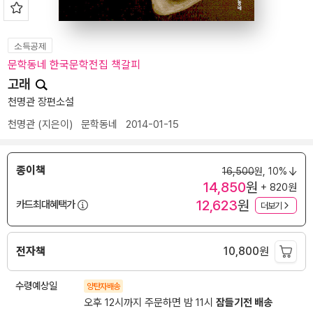
소득공제
문학동네 한국문학전집 책갈피
고래
천명관 장편소설
천명관
(지은이)
문학동네
2014-01-15
종이책
16,500
원,
10%
14,850
원
+ 820원
12,623
원
카드최대혜택가
더보기
전자책
10,800
원
수령예상일
양탄자배송
오후 12시까지 주문하면 밤 11시
잠들기전 배송