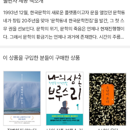
출판사 제공 책소개
1993년 12월, 한국문학의 새로운 플랫폼이고자 문을 열었던 문학동
네가 창립 20주년을 맞아 ‘문학동네 한국문학전집’을 발간, 그 첫 스
무 권을 선보인다. 문학의 위기, 문학의 죽음은 언제나 현재진행형이
다. 그래서 문학의 황금기는 언제나 과거에 존재한다. 시간의 주름을
펼치고 그 속에서 불멸의 성좌를 찾아내야 한다. 과거를 지금-여기로
호출하지 않고서는 현재에 대한 의미부여, 미래에 대한 상상은 불가
이 상품을 구입한 분들이 구매한 상품
능하다. 미래 전망은 기억을 예언으로 승화하는 일이다. 과거를 재발
견, 재정의하지 않고서는 더 나은 세상을 꿈꿀 수 없다. 문학동네가 한
국문학전집을 새로 엮어내는 이유가 여기에 있다. 문학동네 한국문학
전집은 지난 20년간 문학동네를 통해 독자와 만나온 한국문학의 빛
나는 성취를 우선적으로 선정했다. 하지만 앞으로 세대와 장르 등 범
위를 확대하면서 21세기 한국문학의 정전을 완성하고, 한국문학의 특
수성을 세계문학의 보편성과 접목시키는 매개 역할을 수행해나갈 것
이다. 문학동네 한국문학전집 019 천명관 장편소설 고래 제10회 문
학동네소설상 수상작인, 천명관의 『고래』(2004)는 지금까지의 소설