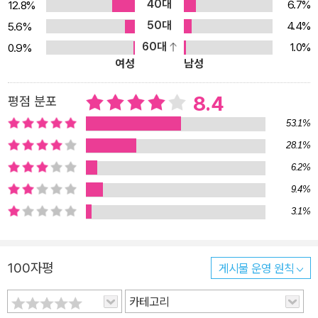
40대
6.7%
12.8%
은 세계의 확장의 과정이기도 할 터이다. 『고래』는 단순히 색다른 모
50대
4.4%
5.6%
양새의 이야기들을 집약해놓은 소설이 아니라 우리 삶의 문을 쑥 밀
60대
1.0%
0.9%
고 들어오는 커다란 머리다. 독자는 그 우거진 머리를 헤치고 맛보고
여성
남성
다듬으며 저마다 찾고 싶은 군상을 발견하고 공감한다.
8.4
평점 분포
53.1%
28.1%
6.2%
9.4%
3.1%
100자평
게시물 운영 원칙
카테고리