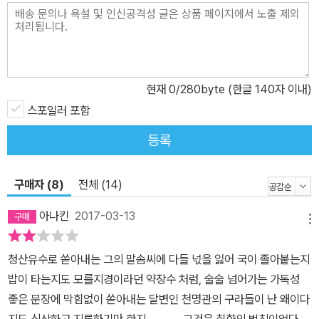
현재
0
/280byte (한글 140자 이내)
스포일러 포함
등록
구매자 (8)
전체 (14)
아나킨
2017-03-13
메뉴
청산유수로 쏟아내는 그의 말솜씨에 다들 넋을 잃어 국이 졸아붙는지
밥이 타는지도 모를지경이라던 약장수 처럼, 술술 넘어가는 가독성
좋은 문장에 막힘없이 쏟아내는 달변인 천명관의 구라들이 난 왜이다
지도 식상하고 지루하기만 한지............ 그것은 취향의 법칙이었다.