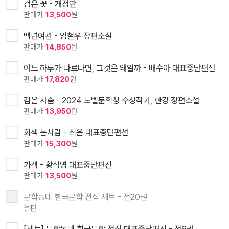
검은 꽃 - 개정판
판매가
13,500
원
백년여관 - 임철우 장편소설
판매가
14,850
원
어느 하루가 다르다면, 그것은 왜일까 - 배수아 대표중단편선
판매가
17,820
원
검은 사슴 - 2024 노벨문학상 수상작가, 한강 장편소설
판매가
13,950
원
회색 눈사람 - 최윤 대표중단편선
판매가
15,300
원
가객 - 황석영 대표중단편선
판매가
13,500
원
문학동네 한국문학 전집 세트 - 전20권
절판
[세트] 문학동네 한국문학 전집 대표중단편선 - 전6권