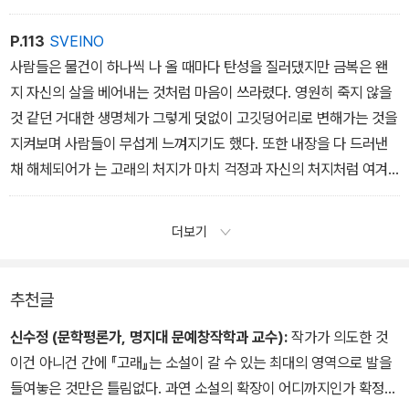
는 자신을 임신시켜놓고 떠난 사내의 무책임과 자신의 고통을 연관지
박당한 것처럼 꼼짝을 할 수가 없었다.
어 생각할 줄 몰랐다. 그녀에게 있어서 고통은 자신의 내부에서 일어
문득 자신의 하체를 내려다본 걱정은 깜짝 놀라고 말았다. 어디가다
P.113
SVEINO
나는 현상일 뿐, 그 누구의 탓도 아니었다.
리이고 어디가 팔인지조차 구분할 수 없을 만큼 거대하게 부푼자신의
사람들은 물건이 하나씩 나 올 때마다 탄성을 질러댔지만 금복은 왠
몸을 본 그는 엄청난 충격에 휩싸였다. 그 많은 살들이 어떻게 자신의
지 자신의 살을 베어내는 것처럼 마음이 쓰라렸다. 영원히 죽지 않을
몸에 븥어 있게 된 건지 도무지 이해할 수 없었다.
것 같던 거대한 생명체가 그렇게 덧없이 고깃덩어리로 변해가는 것을
지켜보며 사람들이 무섭게 느껴지기도 했다. 또한 내장을 다 드러낸
채 해체되어가 는 고래의 처지가 마치 걱정과 자신의 처지처럼 여겨
져 저도 모르 게 설움이 북받쳐올랐다. 그녀는 애써 울음을 삼키느라
손으로 입 을 틀어막고 구경꾼들 틈을 빠져나왔다. 그리고 아무도 없
더보기
는 바닷가에 주저앉아 눈이 퉁퉁 붓도록 울었다.
추천글
신수정 (문학평론가, 명지대 문예창작학과 교수):
작가가 의도한 것
이건 아니건 간에 『고래』는 소설이 갈 수 있는 최대의 영역으로 발을
들여놓은 것만은 틀림없다. 과연 소설의 확장이 어디까지인가 확정짓