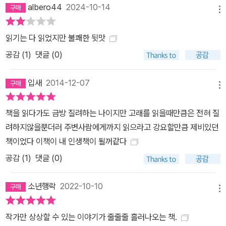
albero44
2024-10-14
메뉴
읽기는 다 읽었지만 불쾌한 뒷맛
공감 (
1
)
댓글 (0)
입새
2014-12-07
메뉴
책을 읽다가도 금방 질려하는 나이지만 고래를 읽을때만큼은 전혀 질
려하지않을뿐더러 주변사람에게까지 읽으라고 강요할만큼 제비있던
책이었다 이책이 내 인생책이 될꺼같다
공감 (
1
)
댓글 (0)
소년행락
2022-10-10
메뉴
작가만 상상할 수 있는 이야기가 줄줄줄 흘러나오는 책.