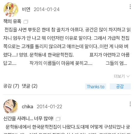
[미야베 미유키 – 모방범] 起 - 장르 소설에 눈뜨다. 제가 처
의무적으로 읽었던 고전문학이 아니던가. 책들이
비연
2014-01-24
메뉴
음 책과 친해지게 된 결정적 계기는 장르소설을 읽은 것이었습니다.
참 고급스럽다.
한때(지금도 그러하지만) 한창 일본 추리 소설이 유행하던 시절이 있
책의 유혹
었지요. 초동급부에 귀가 얇은 저는 ‘어디 그럼 나도 한번?’이란 마음
전집을 사면 뿌듯은 한데 참 골치가 아프다. 공간은 많이 차지하고 읽
으로 일본 추리 소설을 읽어 보자 마음먹었습니다. 많은 사람들이 히
자니 엄두가 안 나고 뭐 이런저런 이유로 말이다. 그래서 가급적 전집
가시노게이고나 미야베미유키라는 작가의 소설들을 권하더군요. 그
쪽으로는 고개를 돌리지 않으려고 애쓰는데 말이다..이런 게 나와 버
래서 저와 마주하게 된 소설이 바로 ‘모방범’입니다. 그즈음 ‘추격
렸다....! 엉엉. 문학동네 한국문학전집. 표지가 아련하고 아름
자’라는 영화가 흥행했었고, 그 영화를 굉장히 인상 깊게 보았기에 ‘모
답고.... 작가의 이름들이 마음에 꽂히고.... 그들의 엄선
방범’이 더욱 궁금했습니다. 사실 저는 여전히 이 소설을 ‘추리 소
된 작품들에 유혹 받고 있다... 이를 어쩔 거냐... 벌써 몇 권은
더보기
설’로 분류해야하나 의문입니다. 제가 느끼기엔 굉장히 잘 쓰여진 사
손에 넣고 싶어 미칠 것 같은 이 느낌.아 이 아침의 진정한 유혹이라
공감 (
7
)
댓글 (2)
회소설 같았거든요. 며칠 전에도 팔달산에서 토막 난 시체가 발견되
니...
었다는 무서운 소식이 있었지요. 우리는 이렇게 내 주변에선 절대 일
어나지 않을 거라고 믿는 살인사건을 뉴스에서 자주 접하곤 합니다.
chika
2014-01-22
메뉴
이 소설은 여타 다른 추리 소설들처럼 살인 사건의 범인은 누구인가?
신간을 사려니... 너무 많아!
왜 죽였는가? 등의 답을 찾는 이야기가 아닙니다. 살인 사건이 일어
문학동네에서 한국문학전집이 나왔다.도대체 어떻게 구성되었나 궁
난 후의 우리 사회의 모습을 굉장히 세밀하게 묘사하고 있는 이야기