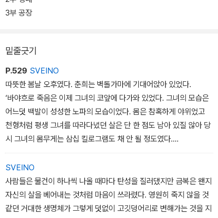
빌려 쏟아놓은 무궁무진한 변주가 이 소설의 무너지지 않는 뼈대이자
3부 공장
살이기 때문이다.
밑줄긋기
『고래』는 단순히 색다른 모양새의 이야기들을 집약해놓은 소설이 아
니라 우리 삶의 문을 쑥 밀고 들어오는 커다란 머리다. 독자는 그 우거
P.529
SVEINO
진 머리를 헤치고 맛보고 다듬으며 저마다 찾고 싶은 군상을 발견하
따뜻한 봄날 오후였다. 춘희는 벽돌가마에 기대어앉아 있었다.
고 공감한다.
‘바야흐로 죽음은 이제 그녀의 코앞에 다가와 있었다. 그녀의 모습은
어느덧 백발이 성성한 노파의 모습이었다. 몸은 참혹하게 야위었고
천형처럼 평생 그녀를 따라다녔던 살은 단 한 점도 남아 있질 않아 당
시 그녀의 몸무게는 삼십 킬로그램도 채 안 될 정도였다.
따뜻한 봄햇살은 그녀의 메마른 육체 위에 쏟아지고 있었다. 그녀는
눈을 같은 채 어서 일어나 벽돌을 만들어야지, 생각했다.하지 만 몸은
SVEINO
천근만근 무거웠고 손가락 하나 까딱할 수 없었다. 그녀가 힘겹게 눈
사람들은 물건이 하나씩 나올 때마다 탄성을 질러댔지만 금복은 왠지
을 떴을 때. 눈앞엔 꿈인 듯 생시인 듯 코끼리 점보가 서 있었다.
자신의 살을 베어내는 것처럼 마음이 쓰라렸다. 영원히 죽지 않을 것
같던 거대한 생명체가 그렇게 덧없이 고깃덩어리로 변해가는 것을 지