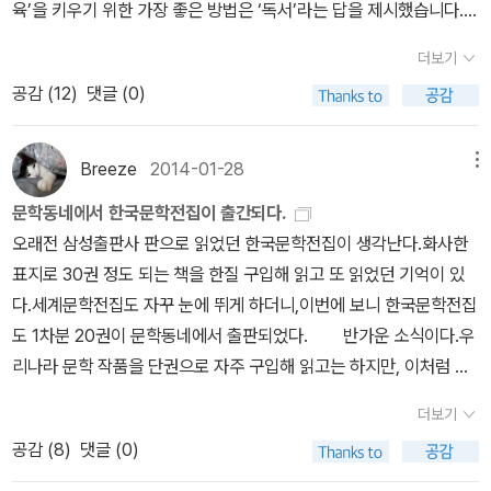
이 작품은 확실히 외국 사람들이 좋아할 만한 매력적인 작품이라고
육’을 키우기 위한 가장 좋은 방법은 ‘독서’라는 답을 제시했습니다.
생각한다. 마술적 리얼리즘과 우리나라 현대사를 작가 특유의 문체로
참으로 소설가다운 답변이었고, 또한 굉장히 공감이 가는 명 강연이
더보기
녹여냈다는 점이 찬사를 받게 하지 않았을까. 하지만 나 개인적으론
었습니다. 그래서 저 자신에게 질문을 던져 보았습니다. 나는 탄탄한
공감 (
12
)
댓글 (0)
먼저 읽은 '나의 삼촌 부루스 리'가 더 영화적으로 썼으며 더 애정이
‘감성 근육’을 가지고 있는가? 그래서 나는 지금 행복한가? 제 ‘감성
간다. 작가의 시작은 이제부터다.
근육’을 탄탄하다고 자신할 수는 없지만, 저는 책을 읽음으로, 특히
‘소설’을 읽음으로 매우 행복하다고 말할 수는 있을 것 같습니다. 한
Breeze
2014-01-28
메뉴
국의 성인 1년 평균 독서량이 10권도 안된다고 합니다. 솔직히 고백
문학동네에서 한국문학전집이 출간되다.
하자면 저도 과거에 평균을 한없이 낮추는데 한 몫 하는 사람이었습
오래전 삼성출판사 판으로 읽었던 한국문학전집이 생각난다.화사한
니다. 1년에 책 한권을 읽을까 말까 했지요. 그야말로 ‘감성 근육’이라
표지로 30권 정도 되는 책을 한질 구입해 읽고 또 읽었던 기억이 있
고는 눈곱만치도 없었던 사람이었던 겁니다. 그런데 지금은 1년에 5
다.세계문학전집도 자꾸 눈에 뛰게 하더니,이번에 보니 한국문학전집
0권 정도의 책을 읽습니다. 비록 읽는 책의 99퍼센트가 소설인, 지독
도 1차분 20권이 문학동네에서 출판되었다. 반가운 소식이다.우
한 편독이긴 하지만 말입니다. 1년에 1권도 안 읽던 책인데, 이젠 저의
리나라 문학 작품을 단권으로 자주 구입해 읽고는 하지만, 이처럼 전
너무도 소중한 취미 생활이 독서가 되었습니다. 이렇게 되는 과정엔
집으로 나오니 더 가치있게 보인다.작품의 표지를 살펴봐도 상당히
저의 ‘감성 근육’을 단련시켜, 책을 읽는 행위 자체의 즐거움을 깨닫게
더보기
고급스럽다. 표지만으로도 상당히 호감가는
해준 소중한 몇 권의 소설들이 있습니다. 저는 이 소설들을 소개해보
공감 (
8
)
댓글 (0)
책이다. 20권의 책중 내가 읽었던 책은 가만보니 몇 권 되지 않는다.
려고 합니다. 지극히 개인적이고 주관적인 관점에서 말입니다.
또한 책들을 살펴보니 한국고전문학전집도 보여 반갑다.학창시절에