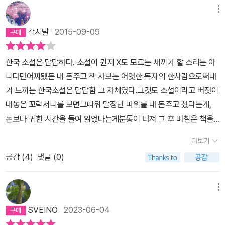
른 작품에서도 자주 나타나기도 한다.) 즉 이 이야기는 못 생긴 노파
은 사건들의 반복되는 구조라면 (예를 들면, 옴니버스 형식의 소설),
메뉴
와 금복과 그녀의 딸 춘희의 이야기다. 특히 난 춘희라는 인물에 감정
개인적으로는 그 이야기에 충분히 몰입하지 못하게 된다..반면 <고래
이입이 되기도 아니 될 수밖에 없었다. 그도 그럴 것이, 그렇게 악마적
각시탈
2015-09-09
>는 전혀 그렇지 않다. 여러 개의 기승전결 구조를 갖춘 서사들이 등
으로 자기 본성에 충실한 인물만 보다가 춘희는 뭔가 달랐다. 그건 확
장과 소멸을 계속하여 반복한다. 옴니버스와 별반 다르지 않냐고 묻
실히 작가의 신의 한 수라고 생각한다. 아마도 작가가 춘희란 인물을
한국 소설은 답답하다. 소설이 뭔지 X도 모르는 새끼가 할 소리는 아
는다면, 그렇지 않다. 주인공 혹은 주변 배경이 작품마다 달라지는 옴
창조해내지 못했다면 이 작품은 그저 그런 범작이 됐을지도 모르겠
니다만어찌됐든 내 돈주고 책 사보는 어엿한 독자의 한사람으로써내
니버스 형식과는 달리, <고래>는 주인공이 삶을 계속해가며 겪게 되
다. 춘희는 적어도 악한 인물은 아니다. (아, 그런 인물이 더 있긴 하구
가 느끼는 한국소설은 답답함 그 자체였다.그것도 소설이라고 버젓이
는 풍부한 이야기들을 모조리 담았다. 초반에 두-세명의 인물이 별개
나. 文이라는 금복의 기둥서방 겸 춘희에게 벽돌 만드는 기술을 전수
내놓은 꼬락서니를 보면그따위 말장난 따위를 내 돈주고 샀다는게,
의 서사처럼 등장하긴 하지만, 후에는 하나의 구조로 엮이며 이 모든
해 주는 사람과 금복과 의자매를 맺을 정도로 가까운 쌍둥이 자매 정
돈보다 귀한 시간을 들여 읽었다는게분통이 터져 그 후 며칠은 책을
것이 또 하나의 거대한 서사였음이 밝혀진다. 주인공 ‘금복’이 어린 시
도.) 한마디로 불쌍한 존재다. 금복이 춘희의 아버지는 좋아했지만 그
읽지 않곤 하는게 다반사였다.하수구에 찌꺼기가 쌓이다 종국엔 막히
절 ‘생선 장수’를 만나 아버지로부터 도망친 사건, ‘걱정’을 만나 결혼
더보기
씨를 받은 춘희는 사랑하지 않았다. 그도 그럴 것이 춘희는 벙어리에
듯한국소설에 대한 내 마음도 결국 막히고 말았는데그때 처음으로
하는 사건, ‘칼잡이(?)’를 만나 영화라는 매체에 눈을 뜨게 되는 사건,
살이 뒤룩뒤룩 찐 거구다. 그리고 머리가 나쁜 바보라지만 그 보단 자
공감 (
4
)
댓글 (0)
'뚜러 뻥' 해준게 박민규의 소설이었다.소설의 첫번 째 미덕은 '이야기
홀로 ‘춘희’를 낳게 되는 사건 등등… 이후로도 무수히 많은 사건들이
기 세계에 갇힌 자폐라고 봐야 하지 않을까. 그런 점이 엄마의 사랑을
의 힘과 재미'라고 생각 한다.재미만 있어도 그럭 저럭 즐겁게 읽을 수
‘금복’에게 일어난다. 그리고 그 모든 사건들이 정말 ‘휘몰아치듯’ 전
받지 못했던 것이다. 그런데 특이한 건 그녀가 통뼈라는 것. 정말 의학
있고, 재미와 동시에 이야기가 갖는 '힘'이 우리를 어떠한 지점으로 데
메뉴
개된다. 독자로서는 당연히 그 서사 속으로 빨려들어갈 수밖에, 그러
적으로 증명된 건지는 모르겠지만 통뼈는 웬만해서 다치는 일이 없다
려다 줄 수 있다면 읽는 시간이 아깝지 않을 것이다. 거기에 묵직한 감
므로 다들 이 작품을 두고 왜 이렇게 재밌다고들 하는지 충분히 납득
SVEINO
2023-06-04
고 한다. 그녀는 말을 못 하는 것 때문에 한때 방화범으로 몰려 교도
동과 심오한 철학을 동반한다면 금상첨화 아닐까.내가 이제껏 보아온
할 수 있었다..그러나 나는 이 작품을 다 읽으니 그렇게 재밌게 읽었음