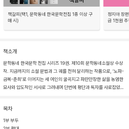
책갈피(택1, 문학동네 한국문학전집 1종 이상 구
정지아 장편
매 시)
금 1천원 
책소개
문학동네 한국문학 전집 시리즈 19권. 제10회 문학동네소설상 수상
작. 지금까지의 소설 문법과 그 궤를 전혀 달리하는 작품으로, ‘노파-
금복-춘희’로 이어지는 세 여인의 굴곡지고 파란만장한 삶을 농염한
묘사와 압도적인 서사로 그려내며 단번에 평단과 독자를 사로잡았다.
고래 출간 이후 십 년. 그사이 한국 소설은 더 많은 파격을, 더 화려한
목차
문장을 시도하고 구사하는 작가들의 손끝에서 몸을 부풀렸지만, 그럼
에도 『고래』가 구축한 방대한 서사와 생동하는 인물들은 해를 거듭할
1부 부두
수록 그 밀도를 더하고 있다. 작가가 (스스로 만든) 이야기꾼의 입을
2부 평대