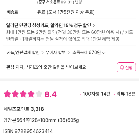
(중구 서소문로 89-31 )
변경
배송료
유료 (도서 1만5천원 이상 무료)
알라딘 만권당 삼성카드, 알라딘 15% 청구 할인
최대 1만원 또는 2만원 할인(전월 30만원 또는 60만원 이용 시) / 카드
발급월 +1개월까지는 전월 실적이 없어도 최대 1만원 혜택 제공
카드/간편결제 할인
무이자 할부
소득공제 670원
관심 저자, 시리즈의 출간 알림을 받아보세요
신청
8.4
100자평 14편
리뷰 18편
세일즈포인트
3,318
양장본
564쪽
128*188mm (B6)
605g
ISBN 9788954623414