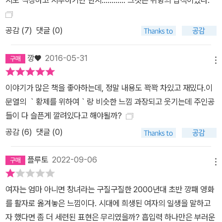
공감 (
7
)
댓글 (0)
깡♥
2016-05-31
메뉴
이야기가 많은 책을 좋아하는데, 정말 내용도 꽉꽉 차있고 재밌다.이
문열의 ｀황제를 위하여｀랑 비슷한 느낌 과장되고 웃기는데 주인공
들이 다 슬픈게 깔려있다고 해야될까?
공감 (
6
)
댓글 (0)
플루토
2022-09-06
메뉴
여자는 엄마 아니면 창녀라는 구질구질한 2000년대 초반 깡패 영화
를 활자로 옮겨놓은 느낌이다. 시대에 희생된 여자의 일생을 말하고
자 했다면 좀 더 세련된 표현은 무리였을까? 흡입력 하나만은 부러운