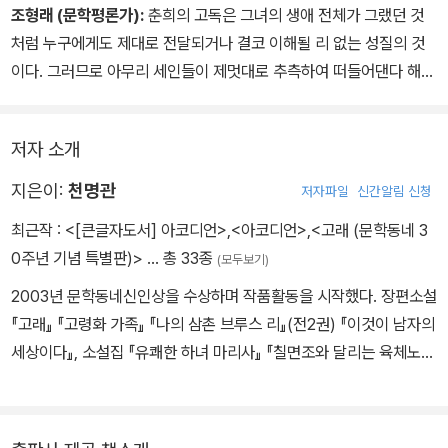
는 것은 가능하지도 않을 뿐만 아니라 그럴 필요가 없는 일이기도 하
조형래 (문학평론가):
춘희의 고독은 그녀의 생애 전체가 그랬던 것
다. 소설이 할 수 있는 바는 그 경계 바깥으로 끊임없이 월경하는 것뿐
처럼 누구에게도 제대로 전달되거나 결코 이해될 리 없는 성질의 것
일 것이다. 『고래』는 남미소설이 그러했던 것처럼 어느 순간 소설의
이다. 그러므로 아무리 세인들이 제멋대로 추측하여 떠들어댄다 해도
영역을 훌쩍 뛰어넘어 또다른 공간으로 들어갔다.
특별한 이야기나 교훈을 남길 리 없는 사적인 세계에 국한되어 있다.
그럼에도 불구하고 그녀가 일생 동안 구운 벽돌의 양만큼이나 또는
저자 소개
숨을 거둔 후 그녀의 영혼이 우주 저편으로 향하고 있는 것처럼, 어쩐
지 시공을 초월한 거대한 스케일을 연상시키는 측면이 있다. (…) 『고
지은이:
천명관
저자파일
신간알림 신청
래』 전체를 통틀어 춘희 이상으로 내부의 세계를 풍성하게 구축한 개
최근작 :
<[큰글자도서] 아코디언>
,
<아코디언>
,
<고래 (문학동네 3
인은 사실상 존재하지 않는다. 낭만주의적 전통에서 연원한, 이와 같
0주년 기념 특별판)>
… 총 33종
(모두보기)
이 철저히 내부의 세계에만 구애되고 있는 자기 정향적 개인의 형상
을 또한 어찌 소설의 주인공이 아니라고 단언할 수 있겠는가.
2003년 문학동네신인상을 수상하며 작품활동을 시작했다. 장편소설
『고래』 『고령화 가족』 『나의 삼촌 브루스 리』(전2권) 『이것이 남자의
세상이다』, 소설집 『유쾌한 하녀 마리사』 『칠면조와 달리는 육체노동
자』 등이 있다. 『고래』로 문학동네소설상을 수상했으며, 2023년 인
터내셔널 부커상 최종 후보에 올랐다.