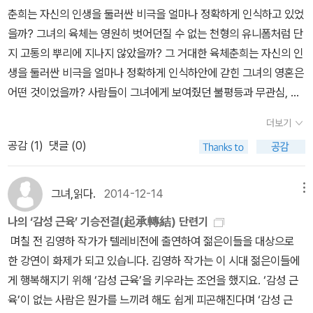
는 모순적인 방법을 취하므로 작품의 감동을 극대화시킨다. 사실 이
춘희는 자신의 인생을 둘러싼 비극을 얼마나 정확하게 인식하고 있었
건 말이 쉽지 거의 특기를 넘어 신기에 가깝지 않나 생각한다. 또 신기
을까? 그녀의 육체는 영원히 벗어던질 수 없는 천형의 유니폼처럼 단
란 말이 나와서 말인데 왜 그런 작가들 있지 않나, 글 쓰는 게 가장 쉬
지 고통의 뿌리에 지나지 않았을까? 그 거대한 육체춘희는 자신의 인
웠다며 등장인물이 말하면 자신은 그저 받아 적었을 뿐이라던 그 신
생을 둘러싼 비극을 얼마나 정확하게 인식하안에 갇힌 그녀의 영혼은
기의 작가들. 그렇듯 일필휘지로 막힘없이 썼을 것 같단 생각이 든
어떤 것이었을까? 사람들이 그녀에게 보여줬던 불평등과 무관심, 적
다. 작가는 시나리오를 썼다 소설로 전향했다. 모르긴 해도 시나리오
대감과 혐오를 그녀는 얼마만큼 이해하고 있었을까? 혹, 이런 점들에
를 썼을 때 보다 소설을 쓸 때가 더 행복하지 않았을까 싶기도 하다.
더보기
대해 궁금증을 가진 독자들이 있다면 그들은 모두 이야기꾼이 될 충
(이미 여러 번 다른 글에서 우려먹긴 했지만) 연극은 배우의 예술이
공감 (
1
)
댓글 (0)
분한 자질이 있다. 왜냐하면 이야기란 바로 부조리한 인생에 대한 탐
고, 영화는 감독의 예술이라고 했다. 그렇다면 소설은 누구의 예술일
구이기 때문이다. 따라서 그것을 설명한다는 것은 간단한 일이 아니
까? 답은 나왔다. 작가(소설가)의 예술이다. 우린 이 당연한 사실을
다. 뭔가 불순한 의도를 가진 자들만이 세상을 쉽게 설명하려고 한다.
그녀,읽다.
2014-12-14
메뉴
잊고 있었던 것은 아닌지 모르겠다. 또 그것을 실증적으로 보여주는
그들은 한 줄 또는 두줄로 세상을 정의하고자 한다. 예컨대, 다음과 같
작가가 바로 천명관 작가가 아닐까 싶다. 소설을 외면하는 우리나라
나의 ‘감성 근육’ 기승전결(起承轉結) 단련기
은 명제가 그런것이다.법 앞에서 만인은 평등하다.- P393
문학계에서 소설을 쓰는 작가들에겐 좀 자신감을 가져도 좋은 대목이
며칠 전 김영하 작가가 텔레비전에 출연하여 젊은이들을 대상으로
아닐까 싶다. 지난봄 우리 문학계에 낭보가 전해졌다. 바로 작가의 이
한 강연이 화제가 되고 있습니다. 김영하 작가는 이 시대 젊은이들에
작품이 영국의 부커상 후보에 올랐다는 소식. 비록 수상까진 못 갔지
게 행복해지기 위해 ‘감성 근육’을 키우라는 조언을 했지요. ‘감성 근
만 그런 권위 있는 상에 후보만으로도 적지 않은 성과라고 생각한다.
육’이 없는 사람은 뭔가를 느끼려 해도 쉽게 피곤해진다며 ‘감성 근