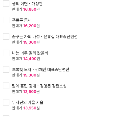
생의 이면 - 개정판
판매가
16,650
원
푸르른 틈새
판매가
16,200
원
꿈꾸는 자의 나성 - 윤흥길 대표중단편선
판매가
15,300
원
나는 너무 멀리 왔을까
판매가
14,400
원
초록빛 모자 - 김채원 대표중단편선
판매가
15,300
원
달에 홀린 광대 - 정영문 장편소설
판매가
12,600
원
무자년의 가을 사흘
판매가
13,950
원