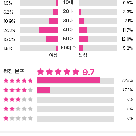
10대
0.5%
1.9%
갈 뿐이다. 세영은 정초마다 어머니가 만들어준 가오리연을 날리며
20대
3.3%
6.2%
날개를 달고 자유롭게 비상(飛上)하는 몽상에 빠져든다. 이 세상 어
30대
7.1%
10.9%
딘가를 떠돌고 있을 아버지에 대한 그리움과 동경 때문이다. 어느 날
40대
11.7%
24.2%
한 여자가 아버지가 바깥에서 낳은 아이를 등에 업고 나타나고 어머
50대
니는 이를 아버지가 돌아올 것이라는 소식으로 받아들이며 말없이 아
12.0%
15.5%
이를 거둔다. 그러나 아버지가 돌아온 이튿날 어머니는 아침 눈밭에
60대
5.2%
1.6%
여성
남성
발자국만을 남긴 채 사라져버린다. “깊은 바닷속을 헤엄치며 사는 큰
새”인 홍어, 가오리연의 날개 등과 같이 비상하는 이미지들과 떠남과
9.7
평점 분포
머묾의 상징들이 정교하게 짜여 깊이와 무게를 더하는 이 소설에 대
82.8%
해 작가는 “아랫목에 앉아 인생을 반추하고 싶은, 아주 조용한 소
설”이라 말한 바 있다. 소리 없이 내리는 눈과 오지 않는 이를 조용히
17.2%
기다리는 모자(母子)의 삶이 고요히 하지만 가슴속 깊이 다가오는
0%
작품이다.
0%
0%