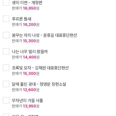
생의 이면 - 개정판
판매가
16,650
원
푸르른 틈새
판매가
16,200
원
꿈꾸는 자의 나성 - 윤흥길 대표중단편선
판매가
15,300
원
나는 너무 멀리 왔을까
판매가
14,400
원
초록빛 모자 - 김채원 대표중단편선
판매가
15,300
원
달에 홀린 광대 - 정영문 장편소설
판매가
12,600
원
무자년의 가을 사흘
판매가
13,950
원