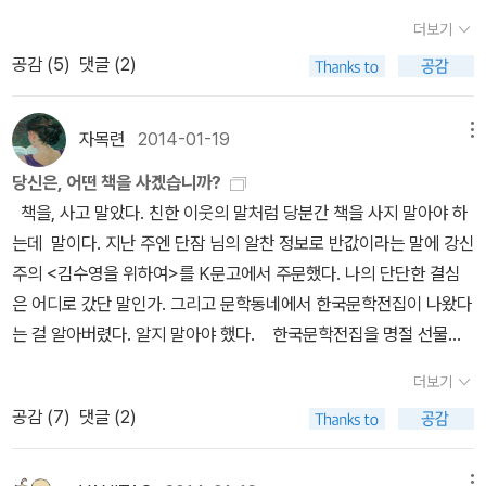
있는데 읽을 시간이 없다는 것이 함정....ㅠㅠㅠㅠㅠㅠ 레이몬
대표중단편 1. 겨울일기-- 폴 오스터-- 2011년 예순 네살이 된 작가
자 위선이자 거짓말이다. 홍어를 떠올리면 어느 날 회식 자리에서
더보기
드 카버, 무라카미 하루키, 밀란 쿤데라, 움베르토 에코, 이언 매큐언,
폴 오스터의 독특한 형식의 회고록으로,생의 감각적 경험을 기술하는
먹게 되었던 그 비릿하고 충격적인 맛이 코를 알싸하게 만든다. 정말
공감 (
5
)
댓글 (2)
폴 오스터, 어니스트 헤밍웨이, E. M. 포스터, 가브리엘 가르시아 마
데 집중한 점, 인과관계나 시간적 순서에 얽매이지 않는 비선형적 구
이지 지독했다. 첫맛이 전부라 착각하며 안심했던 나를 한번에 가격
르케스, 오르한 파묵, 윌리엄 포크너, 필립 로스 열두명의 작가들이
성, 자신을 2인칭으로 묘사하는 관찰자 시점이 특징이라고 합니
했던 그 암모니아의 잔향. 그 후로 홍어는 나에게 쉽지 않다. 역시 같
[파리 리뷰]와 인터뷰한 내용이랜다. 급관심이 생기는데...
다. 이번에 나온 <겨울일기>에 이어 미국에서는 이미 출간된 이어지
자목련
2014-01-19
메뉴
은 작가의 이야기라는 표징. 떠난 아버지. 어머니와 남은 '나'라는 사
코난은 82편까지 나왔구나. 집에 있는 건 79권까지였던가? 아무
는 책인 <내면 보고서>도 곧 우리나라에도 나오지 않을까 합니다. 이
내아이. <잘 가요 엄마>와 비슷한 구도의 가족. 설국을 뚫고 하나씩
당신은, 어떤 책을 사겠습니까?
튼 80권은 없었던 것 같은데... 지난 여름에 내가 뭘 했지?오늘 출근
번책도 열린책들에서 출간되었습니다. 2. 사진관집 이층-- 신경림--
찾아오는 사람들. 그리고 또 떠낢. 사실 이 소설을 서사의 다이나믹함
책을, 사고 말았다. 친한 이웃의 말처럼 당분간 책을 사지 말아야 하
하다가 문득, 일본말...아, 지나가던 사람이 흘린 말을 주워들으면서
창비시선 370이고, 2014년인 올해 팔순을 맞는 신경림 시인의 열한
으로 이해하려 하면 곤란한 부분이 많다. 그러나 가와바타 야스나리
는데 말이다. 지난 주엔 단잠 님의 알찬 정보로 반값이라는 말에 강신
사투리와 일본말의 경계에 대해 생각이 꼬리를 물고 나오다가 일본말
번째 시집입니다. 2008년 <낙타> 이후 6년만인 이번 시집에서는
의 <설국> 만큼 눈이 덮어버린 그 풍경 위로 사각 사각 밟고 걸어오
주의 <김수영을 위하여>를 K문고에서 주문했다. 나의 단단한 결심
을 배웠어야 일어 원서도 볼 수 있을 것이고...하다보니 원피스에까지
'한평생 가난한 삶들에서 우러나오는 이야기들을 고졸하게 읊조리며
고 걸어나가는 사람들에 대한 관조는 그 자체로 하나의 산문시처럼
은 어디로 갔단 말인가. 그리고 문학동네에서 한국문학전집이 나왔다
이르렀어. 원피스 원서. ㅠㅠㅠㅠ 오랫동안 책도 안사고... 주말에 읽
인생에 대한 깨달음'을 건네는 '맑고 순수하고 단순한 시편들'을 만날
눈부시다. 작가는 소설을 쓴 것이 아니라 지난한 산고 끝에 새생명
는 걸 알아버렸다. 알지 말아야 했다. 한국문학전집을 명절 선물로
으려고 집어든 책은 지금까지도 다 읽지 못하고 계속 읽고 있는 중이
수 있을 것 같습니다. 등단 59년차에 접어든 시인의 삶에 대한 깊이
을 세상에 내어놓는 자로 보인다. 분명 그의 이야기에는 '생명'이 있
받으면 정말 좋겠지만, 전집으로 구매하면 좋겠지만, 모두 좋은 작가
고. 정말 책읽기 진도만 안나가는게 아니라 책쌓기 진도도 안나가고
와 지나온 인생에 대한 것들을 시라는 언어가 가진 서정적 어조로 써
더보기
다. 누가 이 이야기를 펼쳐든들 그의 호흡 앞에서 외면할 수 있을까.
라는 걸 알지만, 이 중에서 내가 구매할 책은 손에 꼽는다. 읽지 못해
있구나. 생각했는데.아침에 바로 주문넣은 책도 까먹고 있었다. 지금
내려가지 않았을까 합니다. 3. 新황태자비 납치사건-- 김진명-- 13
공감 (
7
)
댓글 (2)
이렇게도 아름다운데. 이렇게 시작하는 이야기. 그리고 이 눈을
서 내내 궁금했던 이승우의 <식물들의 사생활>, 아직도 이 책을 읽지
읽고 있는 책의 연장선에서 생각하게 될 책. 지금 읽고 있는 '대한민국
년 전에 출간되었던 <황태자비 납치사건>을 작가가 내용을 개작하여
뚫고 그해 겨울 눈을 살고 사는 삼례, 집을 나간 아버지가 결국 돌아올
않았다고 말하는 게 부끄럽지만 김훈의 <칼의 노래>, 표지에 반해서
대통령실록'은 갈수록 재미없어지고 있어. 단순한 나열이 되어가고
2014년 개정판을 냈습니다. 현재는 예약판매를 시작했는데, 한중 동
것인지, 어머니는 그 아버지를 맞아줄 것인지, 부엌에서 사라져 버린
메뉴