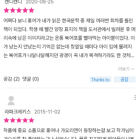
캔디캔디
2020-08-25
어​쩌다 보니 홍어가 내가 읽은 한국문학 중 제일 여러번 회차를 돌린
책이 되었다. 학생 때 빨간 양장 표지의 책을 도서관에서 빌려본 후 머
리속에 남은 이미지라고는 온통 북어포를 빨아먹는 아이뿐이었다. 이
가 났는지 안났는지 기억은 없는데 칭얼일 때마다 아이 입에 물려지
는 북어포가 나달나달해지던 광경이 꼭 내가 목격하기라도 한 것처럼
선명했다. 삼키지도 않고 내도록 핥아먹는 것을 두고 아이 어머니와
더보기
아이 사이에 지난한 과정이 있었으리라 짐작하는 구절이 마음에 남았
공감 (
2
)
댓글 (0)
던 듯도 하고. 문이당의 책을 중고로 사들여 다시 읽은 것이 지난 16
년의 가을이었는데 꼬박 4년 만에 문동네 한국문학전집으로 다시 만
나며 처음도 아닌데 뭐 얼마나 새로우랴 싶었다. 표지를 들추고 보니
메뉴
처음부터 끝까지 온통, 모조리, 철저하게 새로워 새삼 감탄했다. 아무
라파크레키스
2015-11-02
렴. 내 기억력에 어디 쓸만한 구석이 있을 리가 없지;;​길안댁의 남편이
자 세영이의 아버지 되는 작자는 참으로 한심한 인사다. 서방 있는 춘
작품에 중요 소품으로 홍어나 가오리연이 등장하는걸 보고 작가님이
일옥 부인과 그렇고 그런 사이가 됐다가 그 남편에게 들켰으니 잡히