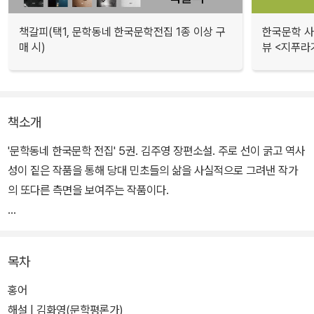
책갈피(택1, 문학동네 한국문학전집 1종 이상 구
한국문학 사랑
매 시)
뷰 <지푸라
책소개
'문학동네 한국문학 전집' 5권. 김주영 장편소설. 주로 선이 굵고 역사
성이 짙은 작품을 통해 당대 민초들의 삶을 사실적으로 그려낸 작가
의 또다른 측면을 보여주는 작품이다.
1997년 「작가세계」에 발표되었을 당시 문단으로부터 본격소설의 미
학을 보여준다는 찬사를 받았다. 폭설로 고립된 산골 마을에서 가족
목차
을 떠난 아버지를 기다리는 열세 살의 소년을 화자로 내세운 이 작품
은 시적 상징과 서정적 묘사를 통해 한 폭의 수묵화와 같은 아름다움
홍어
을 보여준다.
해설 | 김화영(문학평론가)