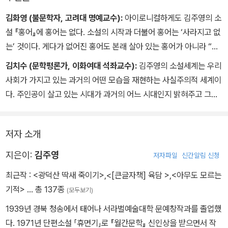
김화영 (불문학자, 고려대 명예교수):
아이로니컬하게도 김주영의 소
설 『홍어』에 홍어는 없다. 소설의 시작과 더불어 홍어는 ‘사라지고 없
는’ 것이다. 게다가 없어진 홍어도 본래 살아 있는 홍어가 아니라 “언
제나 부엌 문설주에 너부죽하게 꿰어 매달려 연기와 그을음을 뒤집어
김치수 (문학평론가, 이화여대 석좌교수):
김주영의 소설세계는 우리
쓰고 있던” 말린 홍어, 즉 부재하는 아버지의 ‘별명’에 불과하다. 그것
사회가 가지고 있는 과거의 어떤 모습을 재현하는 사실주의적 세계이
은 메마른 상징일 뿐이다. 중요한 것은 그 마른 홍어를 살아나게 하는
다. 주인공이 살고 있는 시대가 과거의 어느 시대인지 밝혀주고 그가
가슴속의 생명력이다. (…) 거기에는 한겨울의 씀바귀가 파릇파릇하
살고 있는 장소가 어느 곳인지 설정해줌으로써 독자는 역사의 어느
게 살아나고, 지느러미를 파상으로 움직이며 유유히 소택지를 헤엄치
시대를 역사 이상으로 구체적으로 알 수 있고 그 안에서의 삶이 가지
고 싶은 홍어의 꿈, 하늘 높이 날고 싶은 가오리연의 꿈이 요동친다.
저자 소개
고 있는 여러 가지 양상과 의미가 오늘의 삶에 어떻게 연결되는지 질
문하고 깨닫게 된다.
지은이:
김주영
저자파일
신간알림 신청
최근작 :
<광덕산 딱새 죽이기>
,
<[큰글자책] 육담 >
,
<아무도 모르는
기적>
… 총 137종
(모두보기)
1939년 경북 청송에서 태어나 서라벌예술대학 문예창작과를 졸업했
다. 1971년 단편소설 「휴면기」로 『월간문학』 신인상을 받으면서 작