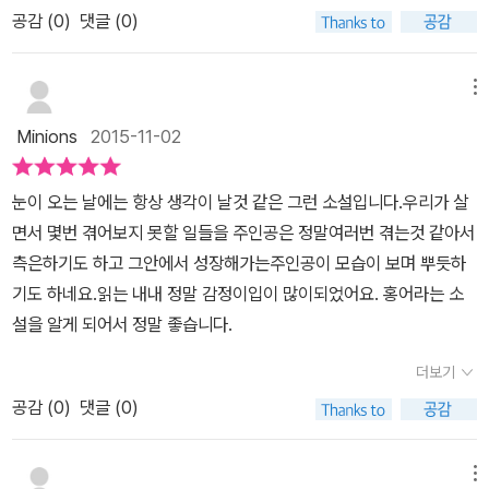
다
머니의 감정선을 따라가는 것도 억지스럽지 않고 좋았다.떠나고, 기
공감 (
0
)
댓글 (0)
지 몽유병인지 꿈인지 애처러웠다. 미스 민에게 받은 삼례의 주소가
다리고, 돌아오고, 다시 떠나는 삶들.결말을 보고 읽으면서 놓친 것들
적힌 쪽지를 담구멍 속에 감추었다. 발길이 끊긴 외삼촌이 찾아오고
이 있지 않나 다시 곰곰히 생각해보게된다.
춘일옥 남자와 화해하고 아버지가 돌아온다고 하였다. 집안을 정돈하
메뉴
고 어머니의 얼굴에는 홍조가 가득했다. 6년 만에 만나는 아버지의
Minions
2015-11-02
한마디는 “세영이 사팔눈은 아직 고치지 못했군.”(p301)모든 몽환의
날개를, 누룽지가 수탉의 날개를 요절대고 말았듯이 깡그리 물어 비
눈이 오는 날에는 항상 생각이 날것 같은 그런 소설입니다.우리가 살
틀어버리고 말았다. 눈이 소복하게 쌓인 곳에 고무신 발자국을 보았
면서 몇번 겪어보지 못할 일들을 주인공은 정말여러번 겪는것 같아서
지만 들어왔던 발자국이 집밖으로 나간 흔적은 없었다. 담구멍에 삼
측은하기도 하고 그안에서 성장해가는주인공이 모습이 보며 뿌듯하
례의 주소가 적힌 쪽지가 없었다. 나는 떠나간 어머니 때문에 절망적
기도 하네요.읽는 내내 정말 감정이입이 많이되었어요. 홍어라는 소
인 동요를 느끼지는 않았다. 마지막 장면이 희망적이다. 어머니는 아
설을 알게 되어서 정말 좋습니다.
주 떠난 것이 아니라 아버지를 돌아오게 한 삼례를 데리러 간 것은 아
니었을까.
더보기
공감 (
0
)
댓글 (0)
메뉴