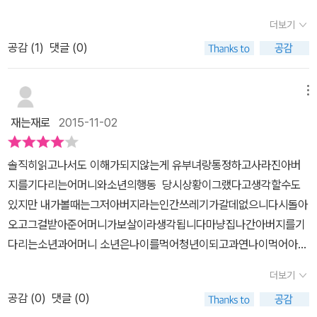
내린 눈이 집 밖을 모조리 둘러 싸다 못해 문까지 막아버린 그 날 부엌
는 어머니는 아마 천리안을 가졌는지, 희한하게 세상사를 꿰뚫고 있
더보기
아궁이 앞엔 낯도 모르는 손님이 코를 드르렁 골며 잠들어 있었다. 부
다. 집 나간 아버지를 기다리듯 붙박이처럼 이사도 하지 않고 6년째
모도 모른다 이름도 모른다 고향도 없다 하며 하늘 아래 뚝 떨어진 것
공감 (
1
)
댓글 (0)
살고 있는 그곳에서 열세 살 소년인 '나'는 어머니의 속마음을 이해하
만 같은 처녀 아이였다. 길안댁은 12월 3일에 집안에 든 아이의 이름
는 듯 때론 능구렁이처럼 짐작으로 넘기며 함께한다. 그 마을에 허리
을 삼례라 고쳐 부르며 심부름 하는 아이로 발을 묶는다.​삼례의 등장
께까지 닿는 큰눈이 내린 그날, 집으로 피신 들어온 거렁뱅이 열일곱
메뉴
은 모자에게 '호기심의 뇌관에다 불을 댕길 충분한 폭발력'(p34)이었
삼례를 만난다. 고집스럽고 강단 있는 삼례는 어머니와의 관계에 긴
재는재로
2015-11-02
고, '가고 싶은데 가지 못하면 눈 위에 오줌이라도 갈겨야 속이 시원
장을 조성하는가 싶지만 사실 어머니의 한을 자극하고 잠재적으로 폭
한'(p165) 반항심으로 놀랍게 다가왔다. 길안댁이 그리도 찾던 염치
발시키는 매개체다. -그 홍어가 바다를 떠나 이 산골 동네까지 와서
솔직히읽고나서도 이해가되지않는게 유부녀랑통정하고사라진아버
마저 잊고서 '날개를 달고 내 맘대로 휘젓고 다니고 싶은'(p165) 욕망
또다시 종적을 감춰버렸으니, 그 홍어 팔자도 나만치 기구한 편이구
지를기다리는어머니와소년의행동 당시상황이그랬다고생각할수도
을 들깨우게 했으며, '어디론가 간다는 일이 절벽과 마주친 것처럼 아
나.- 부엌 한구석에 매달아둔 홍어는 어쩌면 아버지의 상징이었다.
있지만 내가볼때는그저아버지라는인간쓰레기가갈데없으니다시돌아
득하고 막막하기만한'(p76) 모자의 눈 앞에 길을 닦고 이정표를 세워
감히 먹지도 못하던 그 홍어를 삼례는 폭설의 밤에 몽땅 먹어치워버
오고그걸받아준어머니가보살이라생각됩니다마냥집나간아버지를기
준다. 집 나간 남편의 새여자가 찾아오고 그 여자가 버리고 간 아이를
린다. 어쩌면 어머니에게 이곳에서 떠나라는 암시를 준 것일까. 그뒤
다리는소년과어머니 소년은나이를먹어청년이되고과연나이먹어아버
지극정성으로 키우던 얌전스럽던 사람이, 남편이 돌아온다는 소식에
어머니는 객지의 남편, 열네살 된 '나'의 아버지가 싼 똥을 전달받으니
지를용서할수있을까 좀 아버지가온뒤떠난어머니의행동은가부장적
동네를 가로질러 벽지를 사다 나르고 담벼락을 높이 세우던 사람이,
간난쟁이 '호영'이다. 아이를 데려온 여인이 홀연히 종적을 감추는 것
더보기
인사회에서 최소한을도리를다하고는 자신의자유를찾아떠난해방이
남편을 마중 가며 물옷 한복을 꺼내입고 새하얀 고무신을 신으며 얼
을 어머니는 이미 예상했다는 듯 아무렇지도 않게 아이를 키울 준비
공감 (
0
)
댓글 (0)
아닐까하는생각이든네요아무리추억을아름답게치장해도 결국
굴에 홍조까지 피우던 그 길안댁이 남편이 돌아온 다음 날로 집을 나
를 한다. 나는 한순간에 집안에서의 존재감이 사라지는 기분이 들어