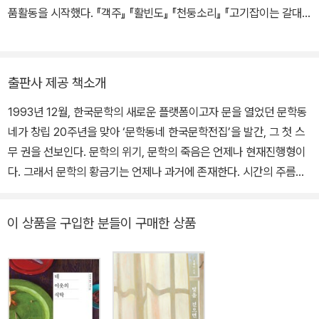
품활동을 시작했다. 『객주』 『활빈도』 『천둥소리』 『고기잡이는 갈대
를 꺾지 않는다』 『화척』 『홍어』 『아라리 난장』 『멸치』 『빈집』 『잘 가
요 엄마』 『뜻밖의 生』 『광덕산 딱새 죽이기』 등 다수의 작품이 있고,
유주현문학상(1984) 대한민국문화예술상(1993) 이산문학상(199
출판사 제공 책소개
6) 대산문학상(1998) 무영문학상(2001) 김동리문학상(2002) 은
1993년 12월, 한국문학의 새로운 플랫폼이고자 문을 열었던 문학동
관문화훈장(2007) 인촌상(2011) 김만중문학상(2013) 한국가톨릭
네가 창립 20주년을 맞아 ‘문학동네 한국문학전집’을 발간, 그 첫 스
문학상(2018) 만해문예대상(2020) 등을 수상했다.
무 권을 선보인다. 문학의 위기, 문학의 죽음은 언제나 현재진행형이
다. 그래서 문학의 황금기는 언제나 과거에 존재한다. 시간의 주름을
펼치고 그 속에서 불멸의 성좌를 찾아내야 한다. 과거를 지금-여기로
호출하지 않고서는 현재에 대한 의미부여, 미래에 대한 상상은 불가
이 상품을 구입한 분들이 구매한 상품
능하다. 미래 전망은 기억을 예언으로 승화하는 일이다. 과거를 재발
견, 재정의하지 않고서는 더 나은 세상을 꿈꿀 수 없다. 문학동네가 한
국문학전집을 새로 엮어내는 이유가 여기에 있다. 문학동네 한국문학
전집은 지난 20년간 문학동네를 통해 독자와 만나온 한국문학의 빛
나는 성취를 우선적으로 선정했다. 하지만 앞으로 세대와 장르 등 범