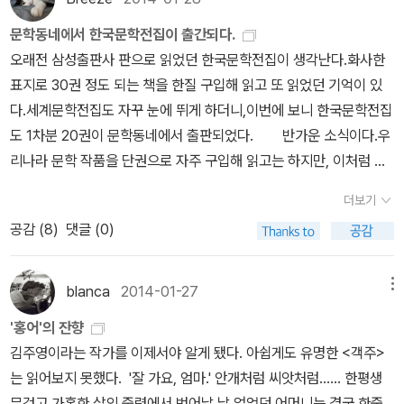
문학동네에서 한국문학전집이 출간되다.
오래전 삼성출판사 판으로 읽었던 한국문학전집이 생각난다.화사한
표지로 30권 정도 되는 책을 한질 구입해 읽고 또 읽었던 기억이 있
다.세계문학전집도 자꾸 눈에 뛰게 하더니,이번에 보니 한국문학전집
도 1차분 20권이 문학동네에서 출판되었다. 반가운 소식이다.우
리나라 문학 작품을 단권으로 자주 구입해 읽고는 하지만, 이처럼 전
집으로 나오니 더 가치있게 보인다.작품의 표지를 살펴봐도 상당히
더보기
고급스럽다. 표지만으로도 상당히 호감가는
공감 (
8
)
댓글 (0)
책이다. 20권의 책중 내가 읽었던 책은 가만보니 몇 권 되지 않는다.
또한 책들을 살펴보니 한국고전문학전집도 보여 반갑다.학창시절에
의무적으로 읽었던 고전문학이 아니던가. 책들이
blanca
2014-01-27
메뉴
참 고급스럽다.
'홍어'의 잔향
김주영이라는 작가를 이제서야 알게 됐다. 아쉽게도 유명한 <객주>
는 읽어보지 못했다. '잘 가요, 엄마.' 안개처럼 씨앗처럼...... 한평생
무겁고 가혹한 삶의 중력에서 벗어날 날 없었던 어머니는 결국 한줌