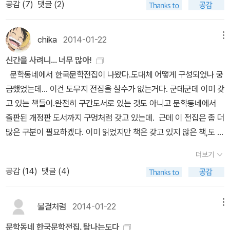
공감 (
7
)
댓글 (2)
니...
신의 관점에서 자신의 삶을 살았다. 사람들로부터 유린당하고 희생당
하면서도 그런 질곡과는 무관심한 채로 일생을 보냈다. 오히려 그 참
chika
2014-01-22
메뉴
혹한 공포심을 끌어안고 흡사 아무런 구애도 없었던 것처럼 그것이
자신의 것이든 혹은 남의 것이든 끌어안고 살았다. 드디어 어머니는
신간을 사려니... 너무 많아!
자신을 찾아온 죽음조차 아무런 불평이나 두려움 없이 받아들인 것이
문학동네에서 한국문학전집이 나왔다.도대체 어떻게 구성되었나 궁
다. 그러므로 죽음이 곧 함정은 아니란 것을 나에게 가르쳤다.-작가의
금했었는데... 이건 도무지 전집을 살수가 없는거다. 군데군데 이미 갖
말 중 어디까지가 작가의 것이고 어디서부터가 그가 만들어 낸 이야
고 있는 책들이.완전히 구간도서로 있는 것도 아니고 문학동네에서
기인 지의 그 모호한 경계쯤에 그의 가엾은 '어머니'는 있을 것이다.
출판된 개정판 도서까지 구멍처럼 갖고 있는데. 근데 이 전집은 좀 더
여기에서의 '어머니'는 한 인간으로서 도저히 연민을 느끼지 않을 수
많은 구분이 필요하겠다. 이미 읽었지만 책은 갖고 있지 않은 책,도 있
없을 만큼 고단한 삶의 뒤안길에 서성인다. 일단 그녀는 그 시대에서
고.구판도서로 갖고 있는 책도 있고. 구판도서로 갖고 있는 책 중에서
더보기
합당하다고 여겨지는 남편의 사랑과 부양을 받을 수 없었다. 성이 다
도 아직 읽지 않...읽지 못...암튼. 그냥 소장용이 되어버린 책도 있고.
공감 (
14
)
댓글 (4)
른 두 아이를 데리고 평생을 신역으로 끼니를 이어야 했다. 장남은 머
구판도서와 개정판 도서까지 다 갖고 있는 책이 있고. 문학동네 개정
리가 영글자 그녀를 떠나버린다. 나이가 들어서는 유명해진 아들의
판으로 이 표지랑 똑같은 표지를 갖고 있는 책도 있고.소장유무로 따
뒤켠에서 숨을 죽이고 엎드려 지낸다. 그녀의 수명은 길다. 어머니의
지자면 아예 없는 책, 구판만 있는 책. 구판 개정판 다 있는 책, 개정판
물결처럼
2014-01-22
메뉴
마지막 길, 염꾼들 앞에서 종잇장처럼 구겨져 쪼그라든 그녀의 몸은
만 갖고 있는 책.그런데 예전 도서도 다 찾아봐야 돼. 요즘은 나도 나
문학동네 한국문학전집. 탐나는도다
마침내 돌아온 아들 앞에서 눈물겹다. 대문이나 사립문, 담도 울도 없