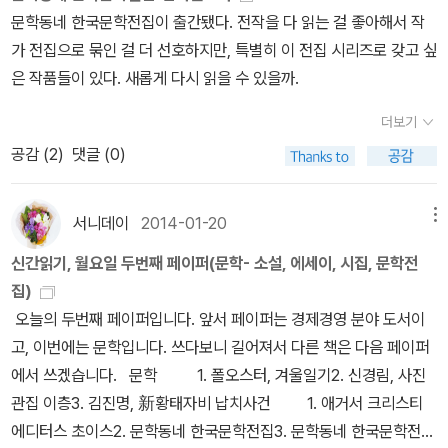
자신을 못 믿겠어서... 저 안쪽 구석을 가만히 들여다보고 있으면 깜짝
문학동네 한국문학전집이 출간됐다. 전작을 다 읽는 걸 좋아해서 작
었던 초라한 집에서 아버지도 없이 어머니와 배를 곯아야 했던 어린
깜짝 놀랄 때가 있다. 이 책은 언제 여기 들어가 있었지? 라거나. 이
가 전집으로 묶인 걸 더 선호하지만, 특별히 이 전집 시리즈로 갖고 싶
아들이 새아버지와 의붓아우를 얻게 되며 느꼈던 소외감과 비애는...
책은 어쩌다 두 권을 갖고 있게 된거지? 라는.아, 읽지 않고 쌓아 둔
은 작품들이 있다. 새롭게 다시 읽을 수 있을까.
새아버지가 나타난 후로 잠들면 따뜻한 어머니 품에서 떨어져 건넌방
책들이 생각보다 더, 훨씬 더 많이 늘어나고 있어서 당황스러운 것도
에 옮겨질 때마다 느꼈던 그 낭떠러지에서 추락하는 것같은 느낌에
한두번이지. 이제는 놀랍지도 않아...라고 생각했는데. 올해 초. 다시
더보기
대한 묘사는 이윽고 몰래 나타나 아들을 껴안고 오열하는 어머니의
놀라야했어. 저쪽 구석의 책들은 분명 다 읽고 넣어둔거라 생각했는
공감 (
2
)
댓글 (0)
눈물에 대한 감각으로 더욱 아프다. 아들을 사랑했지만 아들은 어미
데 그 안쪽에 읽지 않은 책들이 득시글거리는거야. 아무래도 나, 미쳤
의 그 사랑을 실감하지도 받아내지도 못한다. 새아버지와 새아우, 믿
나봐. ㅠㅠㅠㅠㅠㅠㅠㅠㅠㅠㅠㅠㅠㅠㅠㅠㅠㅠㅠㅠ
고 의지했던 사촌누이로 만나야 했던 친누이의 야반도주, 유일하게
서니데이
2014-01-20
메뉴
아, 근데.... 좀 반성해야한다고 하면 맞는말일까? 그냥 모를수
소통할 수 있었던 친구와의 이별, '나'는 설 곳이 없어 떠나고야 말았
도 있다고 넘어갈 수 있는걸까? 나는 이 전집 출판본을 통해 처음 들
신간읽기, 월요일 두번째 페이퍼(문학- 소설, 에세이, 시집, 문학전
다. 어린 마음은 오기와 복수심, 치기로 꽁꽁 얼고 만다. 성인이 되어
어 본 책들이 있어. 요즘 '한권으로 읽는 대한민국대통령실록'을 읽고
집)
서도 이제 노인이라고 불려도 될 만치 늙어서도 이러한 어린 아이는
있는 중인데 이제 바야흐로 문학의 전성시대(?)라 할 수 있는 시기를
오늘의 두번째 페이퍼입니다. 앞서 페이퍼는 경제경영 분야 도서이
한켠에 웅크리고 앉아 눈을 치뜬다. 그러니 그와 어머니와의 이별은
읽는 중. 문학 이야기는 겨우 몇 줄이긴 하지만 그래도 실천문학이 나
고, 이번에는 문학입니다. 쓰다보니 길어져서 다른 책은 다음 페이퍼
화해와 용서, 사랑으로 감동적인 대단원의 막을 내리지는 못한다. 젊
오기 시작하고, 서정문학과 시, 90년대에는 노동문학이라고 일컬어
에서 쓰겠습니다. 문학 1. 폴오스터, 겨울일기2. 신경림, 사진
은 시절 어머니를 만나고 돌아온 사내의 모습은 그러니 더욱 비감어
지는 소설도 많이 나온 것으로 알고 있고. 아이고야. 이 책을 빨리 읽
관집 이층3. 김진명, 新황태자비 납치사건 1. 애거서 크리스티
리고 공감가는 것이다. 누구나 다 알고 깨닫고 성숙하고 용서하고 감
어야 다른 책을 읽어볼텐데. 진도가 나가질 않고 있어. 책은 무지 재미
에디터스 초이스2. 문학동네 한국문학전집3. 문학동네 한국문학전집
내하고 이해할 수는 없는 것이다. 모든 것을. 그렇다면 그것은 위장이