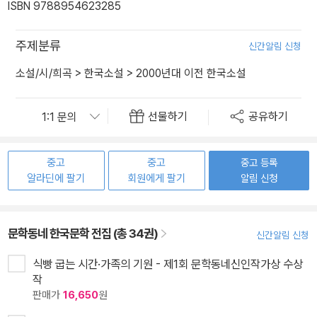
ISBN 9788954623285
주제분류
신간알림 신청
소설/시/희곡
>
한국소설
>
2000년대 이전 한국소설
선물하기
공유하기
중고
중고
중고 등록
알라딘에 팔기
회원에게 팔기
알림 신청
문학동네 한국문학 전집 (총 34권)
신간알림 신청
식빵 굽는 시간·가족의 기원 - 제1회 문학동네신인작가상 수상
작
판매가
16,650
원