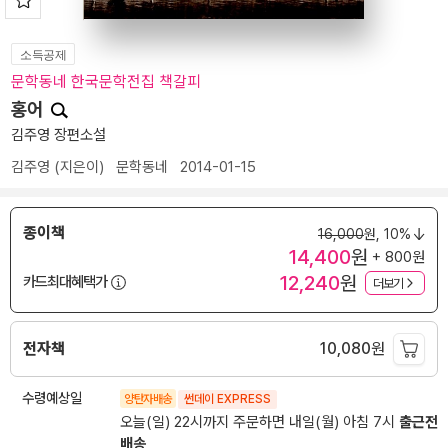
소득공제
문학동네 한국문학전집 책갈피
홍어
김주영 장편소설
김주영
(지은이)
문학동네
2014-01-15
종이책
16,000
원,
10%
14,400
원
+ 800원
12,240
원
카드최대혜택가
더보기
전자책
10,080
원
수령예상일
양탄자배송
썬데이 EXPRESS
오늘(일) 22시까지 주문하면 내일(월) 아침 7시
출근전
배송