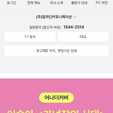
서 크리스티 추리 베스트라는 세트 도서가 있었지만, 이번에 나온 책
로그인
전체 메뉴
회사 소개
출판사 안내
PC 버전
경 - 새의 선물016 전경린 - 내 생에 꼭 하루뿐일 특별한 날017 김영
과는 중복되는 책이 있긴 한데, 목록이 완전히 같지는 않았습니다.
하 - 검은 꽃018 박현욱 - 아내가 결혼했다019 천명관 - 고래020
애거서 크리스티 에디터스 초이스 세트 전 10권에 수록된 작품 그리
(주)알라딘커뮤니케이션
박민규 - 카스테라
고 아무도 없었다ABC 살인 사건오리엔트 특급 살인애크로이드 살인
1544-2514
일반문의 (발신자 부담)
사건나일 강의 죽음살인을 예고합니다서재의 시체다섯 마리 아기 돼
1:1 문의
FAQ
지0시를 향하여비뚤어진 집 저, 질문있어요. 이 책 언제 나온 건가
요?? -- 이 책이 출간기념 이벤트를 하는 것으로 보아, 새로 2014년
중고매장 위치, 영업시간 안내
에 나온 것 같은데 책소개페이지에서는 출간연도가 2004년으로 되
어 있습니다. (알라딘외 타서점도 2004년으로 나옵니다.) 이 세트
의 단권은 지금 판매되는 것이 아닌데(2013년 12월이라고 되어 있습
니다만, 지금은 품절로 표시됩니다.) 이거 몇년판이라고 봐야 하나
요?? 5, 6. 문학동네 한국문학전집 1. 문학동네 한국문학전집
(전20권)2. 문학동네 한국문학전집 중단편선(전6권) 문학동네 창립
20주년을 맞이하여 나온 문학동네 한국문학전집은 20권이고, 중단
편선세트는 그 20권 중에서 6권으로 보입니다. 작가별로 거의 1권으
로 보이고(전경린은 2권), 나온지 오래된 제목도 있고, 최근에 나온