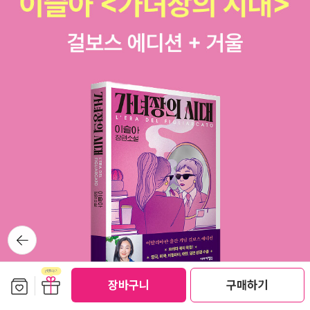
책 제목도 보입니다. 어쩌면 읽어본 책, 제목을 아는 책, 그리고 어느
작가를 떠올리면 생각나는 책도 있으실 수 있습니다. 한국문학전집
도서 1. 생명연습, 김승욱2. 견습환자, 최인호3.
개밥바라기별, 황석영4. 반달, 윤대녕5. 열린사회와 그 적들, 김소진
6. 식물들의 사생활, 이승우7. 네가 누구든 얼마나 외롭든, 김연수8.
대범한 밥상, 박완서9. 연어, 연어이야기, 안도현10. 공산토월, 이문
구11. 칼의 노래, 김훈12. 외딴방, 신경숙13. 새의 선물, 전경린14. 왕
을 찾아서, 성석제15. 홍어, 김주영16. 내생애 꼭 하루뿐일 특별한 날,
전경린17. 검은 꽃, 김영하18. 아내가 결혼했다, 박현욱19. 고래, 천
명관20. 카스테라, 박민규 --- 이 20권 중에서 생명연습/ 견습환자/
반달/ 열린사회와 그 적들/ 대범한 밥상/ 공산토월 은 한국문학대표
중단편선 세트와 같은 책입니다. ------------ 밖에 눈이 그쳤습니
뒤로가
다. 페이퍼를 쓰다보면 시간이 금방 가버립니다. 오늘 눈 때문에 있었
기
다는 사고도 뉴스로 나오고, 눈을 맞으면 좋지 않다는 뉴스를 들었더
니, 눈이 많이 오는 건 반갑지 않았습니다. 아무래도 점점 현실적인 면
보관함담기
선물하기
장바구니
구매하기
이 중요해지는 것 같습니다. 오늘 여기까지입니다. 내일 날씨 더 추