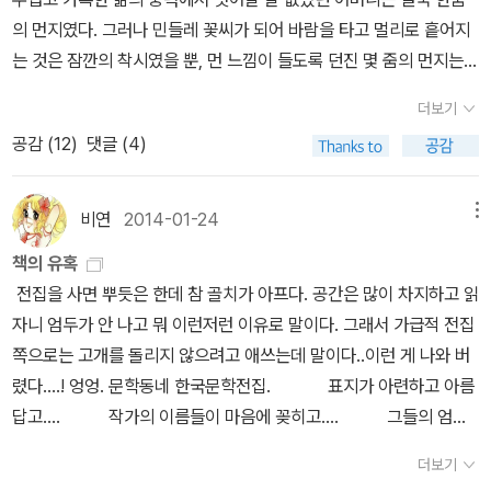
의 먼지였다. 그러나 민들레 꽃씨가 되어 바람을 타고 멀리로 흩어지
는 것은 잠깐의 착시였을 뿐, 먼 느낌이 들도록 던진 몇 줌의 먼지는
대부분 우리들 두 사람의 바짓가랑이와 구두 위로 내려앉았다. 그렇
더보기
게 해주 최씨였던 어머니는 끼닛거리 마련에 평생을 박해받은 이승에
공감 (
12
)
댓글 (4)
서 처연하게 소멸되고 말았다.- 김주영 <잘 가요 엄마>p.88 어떤
이야기는 마치 작가가 단지 소설이라는 장르를 이용하여 픽션이 아닌
자신의 이야기를 고백하는 것 같은 느낌을 받게 한다. 작가를 만나게
비연
2014-01-24
메뉴
된 첫 작품이면서도 내도록 그런 생각을 지울 수 없었다. 이러한 이야
책의 유혹
기는 도저히 억지로 그냥 만들어 낼 수 없을 것같은 느낌. 정묘하고 아
전집을 사면 뿌듯은 한데 참 골치가 아프다. 공간은 많이 차지하고 읽
름다운 묘사는 작가의 가슴에서 나와 손끝으로 영글었다. 소설은 정
자니 엄두가 안 나고 뭐 이런저런 이유로 말이다. 그래서 가급적 전집
말이지 아무나 막 되는대로 쓰는 것이 아니다,라는 깨달음이 절로 내
쪽으로는 고개를 돌리지 않으려고 애쓰는데 말이다..이런 게 나와 버
려앉는 처절한 문장들. 책장이 쉽게 넘어가도 아쉽고 더디게 넘어가
렸다....! 엉엉. 문학동네 한국문학전집. 표지가 아련하고 아름
도 아쉽다. 구순이 넘은 노모가 자식들과 며느리에게 천덕꾸러기처
답고.... 작가의 이름들이 마음에 꽂히고.... 그들의 엄선
럼 대우받다 혹은 스스로가 어느 정도 자초하기도 한 소외에 갇혀 있
된 작품들에 유혹 받고 있다... 이를 어쩔 거냐... 벌써 몇 권은
다 슬프게 사라지는 장면. 그리고 그 어머니와 아들의 곡절 많은 삶의
더보기
손에 넣고 싶어 미칠 것 같은 이 느낌.아 이 아침의 진정한 유혹이라
복기. 소설 중간을 무지르고 바로 '작가의 말'로 가본다. 어머니는 자