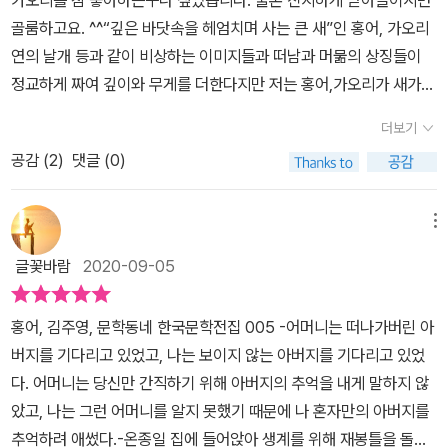
가오리를 참 좋아하는구나 싶었습니다. 물론 진지하게 받아들이시면
면 뼈도 못추릴 지경이 되어 걸음아 날살려라 내빼버렸다. 이후 동네
골룸하고요. ^^“깊은 바닷속을 헤엄치며 사는 큰 새”인 홍어, 가오리
모든 우사와 수치는 길안댁의 차지가 되었음이니 나 같으면 쌓일대로
연의 날개 등과 같이 비상하는 이미지들과 떠남과 머묾의 상징들이
쌓인 분노와 원망이 오뉴월 대설주의보를 날리고도 남았을텐데 이 쑥
정교하게 짜여 깊이와 무게를 더한다지만 저는 홍어,가오리가 새가
맥 같은 여인은 이제나 저제나 집 떠난 가장이 돌아오길 기다리며 남
날듯이 보이지만 결국 물속의 존재이기에 날 수 없고, 가오리연도 하
편이 좋았했던 홍어포 한 마리를 부엌 문설주에 매어둔다. 친정에서
더보기
늘을 날지만 결국 땅에 떨어질 수 밖에 없는 존재라는 점에서 자유롭
보내온 과일조차 염치 없다며 돌려보내는 성품에 옆집 사내와 내외한
공감 (
2
)
댓글 (0)
지 못한 존재의 자유에 대한 동경이라고 보았어요. 매달아 놓은 홍어
다고 한 마당 안에도 안서는 모습 등이 한때는 참 한심하게 읽히기도
가 말라 비틀어진다는 것이 엄마의 아버지에 대한 그리움과 원망으로
했다. 세영이 또한 '어머니의 그 진부한 고독과 지나친 불행은, 사람들
보이고요.화자 세영은 자유로운 아버지에 대한 그리움과 동경을 가지
메뉴
이 고치의 존재조차 모르고 있으리란 착각 속에서 비롯된 것인지도
고 있지만 엄마를 더 생각했으면 하는 마음이 드네요.'깊은 바닷속을
모른다'(p213)거나 어머니의 삶에 대해 '어머니 자신이 과장되게 만
글꽃바람
2020-09-05
헤엄치며 사는 큰 새자유롭지 못한 존재의 자유에 대한 동경엄마를
들어온 굴레'(p212)라는 생각을 내비치곤 했는데 삼회차쯤 되서 그
더 생각했으면 하는 마음이 드네요
런가 이번엔 소설이 좀 다르게 읽힌다. 그만한 착각조차 없었다면 길
홍어, 김주영, 문학동네 한국문학전집 005 -어머니는 떠나가버린 아
안댁은 가슴앓이 정도가 아니라 생병이 나 죽었을지도 모르겠단 생각
버지를 기다리고 있었고, 나는 보이지 않는 아버지를 기다리고 있었
이 든 것이다. 그만큼 철저하게 결벽한 사람이요 실은 아주 겁도 많은
다. 어머니는 당신만 간직하기 위해 아버지의 추억을 내게 말하지 않
사람이었다. 세영의 부친이 돌아오기 전까지는 일생 변화가 없을 것
았고, 나는 그런 어머니를 알지 못했기 때문에 나 혼자만의 아버지를
만 같던 모자의 삶에 벼락이 내린 것은 어느 눈 내린 아침이었다. 펑펑
추억하려 애썼다.-온종일 집에 들어앉아 생계를 위해 재봉틀을 돌리