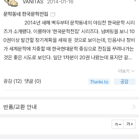
소장하고 싶은 김연수의 <네가 누구든 얼마나 외롭든>, 윤대녕의 찬
있는 것 같아서. 아무튼 그래서 더 속도가 붙고 있으니 오늘은 끝내버
VANITAS
2014-01-16
시발매가 된다고 합니다. 명성황후 시해 미스터리에 난징대학살의 비
홍어는 어떻게 된 것인지, 모든 것에 대한 답 대신 그 질문들을 충실히
연한 문장을 만날 수 있는 소설집 <반달>까지, 장바구니를 채웠다 비
리고 쫌! 재밌는 책을 꺼내 읽어야겠어.
밀이 더해지고, 일본역사교과서 왜곡문제와, 독도와 댜오위다오 문제
문학동네 한국문학전집
살아가는 인물들의 그 삶을 정직하게 맞아내는 열심에 그저 감탄하게
우기를 계속한다. 한국문학전집과는
까지 더해져, 한중일 세나라의 과거사와 현재의 문제까지 소설속에서
2014년 새해 벽두부터 문학동네의 야심찬 한국문학 시리
되어버리는 이야기. '홍어'는 하나의 구실에 지나지 않았다. 역시나 쉽
별개로 김훈의 단편집 <강산무진>, 읽지 못한 세계문학에 대한 갈증
찾아볼 수 있을 것으로 보입니다. -- <황태자비 납치사건>은
즈가 소개됐다. 이름하야 '한국문학전집' 시리즈다. 넘버링을 보니 10
지 않고 역시나 끈질긴 잔향이 남는다. 그러니 홍어일 수밖에.
을 대신 해결해 줄 <한국작가가 읽은 세계문학>, 김윤영의 <타잔>을
알라딘에서 검색해보면, 앞서 나온 책으로 2001년, 2003년, 2010
0권이상 발간할 장기계획을 세워 둔 것으로 보이는데, 민음사나 창비
주문하려 한다.
년판이 검색이 됩니다. 2010년판부터는 출판사가 새움이고, 그 앞의
가 세계문학에 치중할 때 한국현대문학 중심으로 전집을 꾸려나가는
책은 해냄입니다. 4. 애거서 크리스티 에디터스 초이스 세트 1.
것은 좋은 시도로 보인다. 일단 1차분이 20권 나왔는데 표지만 갈아
애거서 크리스티 에디터스 초이스 세트2. 애거서 크리스티 추리 베스
서 낸 것이 대부분이긴 하지만 거물급 작가의 의미있는 작품들을 구
더보기
트 세트3. 에르퀼 푸아로 추리 베스트 세트4. 미스 마플 추리 베스트
성했다는 것으로 일단 만족해야 할 것 같다. 디자인면에서도 한국문
공감 (
12
)
댓글 (0)
세트 -- 앞서 나온 베스트 세트는 2008년에 나온 책인데, 지금은 절
학전집 답게 군더더기 없이 깔끔한 모양새를 보여주고 있다. 차후 추
판으로 나오고 있습니다만, 소장하고 계신 분들도 계실듯해서 올려봅
가 될 작품이 기대된다. 001 김승옥 - 생명연습002 황석영 - 개밥바
니다. -- 애거서 크리스티 작품 중에서 가디언에서 선정한 베스트 10
라기별003 박완서 - 대범한 밥상 004 이문구 - 공산토월005 김주
반품/교환 안내
목록, 전세계 판매고, 작가 본인이 직접 고른 목록, 작품 중에서 인기
영 - 홍어006 최인호 - 견습환자007 이승우 - 식물들의 사생활00
있는 작품 중에서 고른 10권의 책입니다. 황금가지에서 이 책이 나오
8 안도현 - 연어·연어 이야기009 신경숙 - 외딴방 010 성석제 - 왕
기 전에 77권의 전집을 출간한 적이 있습니다만, 이번에 나온 책은
을 찾아서011 윤대녕 - 반달012 김소진 - 열린 사회와 그 적들013
표지 디자인을 다르게 하여 나왔습니다. 검색해보니, 이전에도 에거
김연수 - 네가 누구든 얼마나 외롭든014 김훈 - 칼의 노래015 은희