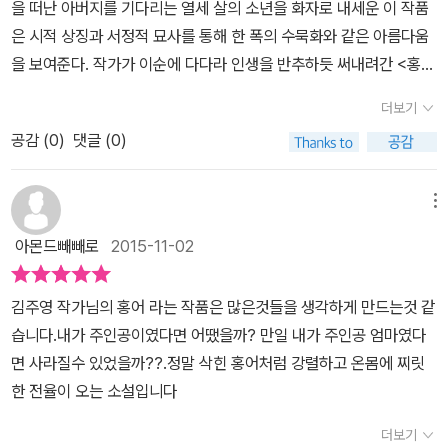
을 떠난 아버지를 기다리는 열세 살의 소년을 화자로 내세운 이 작품
가?보통 이 책이 세영의 시점으로 이야기하는 성장소설이라고 하는
가버렸다. 그녀의 소굴이었던 담구멍의 고무신 한 켤레도 보이지 않
은 시적 상징과 서정적 묘사를 통해 한 폭의 수묵화와 같은 아름다움
데물론 그부분도 눈에 들어온다.기억나지 않는 아버지의 부재, 엄마
았다. 홍어포가 걸려 있었던 부엌 문설주에는 씀바귀 한 묶음이 대롱
을 보여준다. 작가가 이순에 다다라 인생을 반추하듯 써내려간 <홍어
랑 단 둘의 삶, 첫 사랑인듯 아닌 듯 한 삼례의 존재,업동이처럼 어느
대롱 매달려 있었다. 아버지가 떠난 지 육년째가 되었고, 삼례도 떠
>는 열세 살 소년 세영의 성장소설로 읽을 수 있다. 세영은 유부녀와
날 집에 들어온 아기때문에 자식 사랑을 뺏겨버린 듯한 감정등세영의
더보기
나고 고즈넉한 산골 마을에 한 낯선 사내가 찾아와 종적을 감춘 삼례
통정한 뒤 사라져버린 아버지를 기다리며 어머니와 단둘이 살고 있
감정선도 잘 따라가게 되고 공감도 하게 된다.억척스러워보이는데도
의 간곳을 대라고 위협한다. 어머니는 돈을 주어 달래자 가끔씩 마을
공감 (
0
)
댓글 (0)
다. 삯바느질꾼인 젊은 어머니는 아버지가 좋아했던 홍어를 부엌 문
남편이 돌아오기를 기다리고 있고,남편을 찾아나섰다가 영영 끝날까
방천둑과 소택지 부근을 배회하곤 하다 여름이 되자 사라진다. 겨울,
설주에 매달아두지만 아버지에게선 아무런 소식도 들려오지 않고 홍
봐 찾아나서지도 못하고,밖에서 들어온 아기를 마치 남편대신마냥 애
옆집 남자는 삼례가 술집 색시가 되어 읍내에 나타났다고 귀뜸한다.
어는 먼지와 그을음을 뒤집어쓴 채 말라갈 뿐이다. 세영은 정초마다
메뉴
지중지 키우는 모습을 보면서그렇게 남편에게 의지할 수 밖에 없는건
세영은 혼자 읍내를 헤매다가 삼례를 여러 번 찾아가 만난다. 어머니
어머니가 만들어준 가오리연을 날리며 날개를 달고 자유롭게 비상하
가,그녀에게 남편이란 과연 어떤 존재인가 싶었다.남편이 돌아온 날,
아몬드빼빼로
2015-11-02
가 삼례를 불러내어 그동안 아버지를 찾기 위하여 모아둔 고액이 돈
는 몽상에 빠져든다. 이 세상 어딘가를 떠돌고 있을 아버지에 대한 그
마치 아무일도 없었단 듯이 받아들인다.아버지는 세영이에게, 세영은
을 쥐여주고 멀리 떠나라고 하였다. 흡사 삼례를 대신하듯 삼십대 초
리움과 동경 때문이다. 어느 날 한 여자가 아버지가 바깥에서 낳은 아
아버지에게 인사를 한다.몇 년만의 상봉이 너무나 평범하고, 평화롭
김주영 작가님의 홍어 라는 작품은 많은것들을 생각하게 만드는것 같
반의 여자가 아이를 업고 나타났다. 며칠 지나 차표를 끊으러 나갔다
이를 등에 업고 나타나고 어머니는 이를 아버지가 돌아올 것이라는
고 고요하다.그리고 바로 다음 날, 어머니는 집을 나갔다.헉!! 이게 뭐
습니다.내가 주인공이였다면 어땠을까? 만일 내가 주인공 엄마였다
가 돌아오지 않았다. 아버지의 소생이라며 호영이라 이름을 지었다.
소식으로 받아들이며 말없이 아이를 거둔다. 그러나 아버지가 돌아온
지? 무슨 일이지?어떠한 말도 없이 조용히 떠나버린 그녀.조금 당황
면 사라질수 있었을까??.정말 삭힌 홍어처럼 강렬하고 온몸에 찌릿
어머니가 호영이를 애지중지 돌보는 것에 질투를 하여 수탉이 옆집
이튿날 어머니는 아침 눈밭에 발자국만을 남긴 채 사라져버린다.작가
스러웠지만 곧 통쾌함을 느꼈다.그녀가 사라진 이유가 남편에게 복수
한 전율이 오는 소설입니다
누룽지가 잡아 먹은 것을 모른체하였다. 아이까지 생겨 일손이 모자
의 그동안의 세월과 필력이 고스란히 묻어나는 작품이다.오랫만의 정
를 위한 것인지, 그녀만의 확고한 무언가가 있어서인지는 잘 모르겠
라 창범이네를 부른다. 세영은 옆집 남자와 창범이네가 그렇고 그런
통문학 작품이라 더욱 반가우며 마음편하게 읽을수 있는 작품인것 같
더보기
다.그러나 왠지 그녀를 응원하게 된다.문장 표현도 좋고, 세영이나 어
사이라는 것을 목격한다. 세영이 삼례를 그리워 하는 대목은 환상인