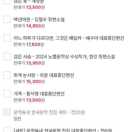
검은 꽃 - 개정판
판매가
13,500
원
백년여관 - 임철우 장편소설
판매가
14,850
원
어느 하루가 다르다면, 그것은 왜일까 - 배수아 대표중단편선
판매가
17,820
원
검은 사슴 - 2024 노벨문학상 수상작가, 한강 장편소설
판매가
13,950
원
회색 눈사람 - 최윤 대표중단편선
판매가
15,300
원
가객 - 황석영 대표중단편선
판매가
13,500
원
문학동네 한국문학 전집 세트 - 전20권
절판
[세트] 문학동네 한국문학 전집 대표중단편선 - 전6권