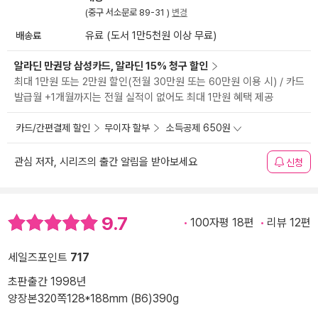
(중구 서소문로 89-31 )
변경
배송료
유료 (도서 1만5천원 이상 무료)
알라딘 만권당 삼성카드, 알라딘 15% 청구 할인
최대 1만원 또는 2만원 할인(전월 30만원 또는 60만원 이용 시) / 카드
발급월 +1개월까지는 전월 실적이 없어도 최대 1만원 혜택 제공
카드/간편결제 할인
무이자 할부
소득공제 650원
관심 저자, 시리즈의 출간 알림을 받아보세요
신청
9.7
100자평 18편
리뷰 12편
세일즈포인트
717
초판출간 1998년
양장본
320쪽
128*188mm (B6)
390g