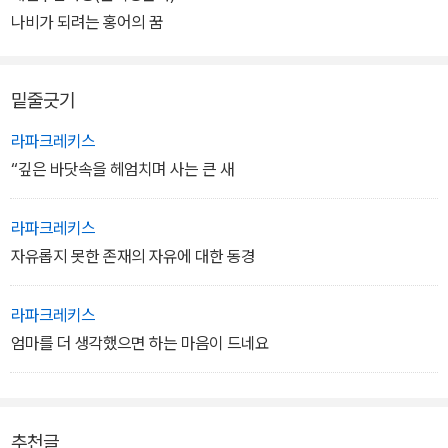
나비가 되려는 홍어의 꿈
작가가 이순에 다다라 인생을 반추하듯 써내려간 <홍어>는 열세 살
소년 세영의 성장소설로 읽을 수 있다. 세영은 유부녀와 통정한 뒤 사
밑줄긋기
라져버린 아버지를 기다리며 어머니와 단둘이 살고 있다. 삯바느질꾼
인 젊은 어머니는 아버지가 좋아했던 홍어를 부엌 문설주에 매달아두
라파크레키스
지만 아버지에게선 아무런 소식도 들려오지 않고 홍어는 먼지와 그을
“깊은 바닷속을 헤엄치며 사는 큰 새
음을 뒤집어쓴 채 말라갈 뿐이다.
라파크레키스
세영은 정초마다 어머니가 만들어준 가오리연을 날리며 날개를 달고
자유롭지 못한 존재의 자유에 대한 동경
자유롭게 비상하는 몽상에 빠져든다. 이 세상 어딘가를 떠돌고 있을
아버지에 대한 그리움과 동경 때문이다. 어느 날 한 여자가 아버지가
라파크레키스
바깥에서 낳은 아이를 등에 업고 나타나고 어머니는 이를 아버지가
엄마를 더 생각했으면 하는 마음이 드네요
돌아올 것이라는 소식으로 받아들이며 말없이 아이를 거둔다. 그러나
아버지가 돌아온 이튿날 어머니는 아침 눈밭에 발자국만을 남긴 채
사라져버린다.
추천글