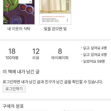
위를 확대하면서 21세기 한국문학의 정전을 완성하고, 한국문학의 특
수성을 세계문학의 보편성과 접목시키는 매개 역할을 수행해나갈 것
이다. 문학동네 한국문학전집 005 김주영 장편소설 홍어 문학동네
한국문학전집 제5권은 우리 시대 대표적인 이야기꾼 김주영의 장편
네 이웃의 식탁
빛을 걷으면 빛
소설 『홍어』(1998)로, 주로 선이 굵고 역사성이 짙은 작품을 통해 당
대 민초들의 삶을 사실적으로 그려낸 작가의 또다른 측면을 보여주는
작품이다. 1997년 『작가세계』에 발표되었을 당시 문단으로부터 본
읽고 싶어요 4명
18
12
8
격소설의 미학을 보여준다는 찬사를 받았다. 폭설로 고립된 산골 마
읽고 있어요 6명
100자평
리뷰
마이페이퍼
을에서 가족을 떠난 아버지를 기다리는 열세 살의 소년을 화자로 내
읽었어요 58명
세운 이 작품은 시적 상징과 서정적 묘사를 통해 한 폭의 수묵화와 같
이 책에 내가 남긴 글
은 아름다움을 보여준다. 작가가 이순(耳順)에 다다라 인생을 반추
하듯 써내려간 『홍어』는 열세 살 소년 세영의 성장소설로 읽을 수 있
로그인하면 내가 남긴 글과 친구가 남긴 글을 확인할 수 있습니다.
다. 세영은 유부녀와 통정(通情)한 뒤 사라져버린 아버지를 기다리
로그인하기
며 어머니와 단둘이 살고 있다. 삯바느질꾼인 젊은 어머니는 아버지
가 좋아했던 홍어를 부엌 문설주에 매달아두지만 아버지에게선 아무
구매자 분포
런 소식도 들려오지 않고 홍어는 먼지와 그을음을 뒤집어쓴 채 말라