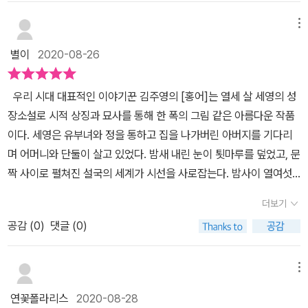
가버린 연유의 기미는 아무리 찾아봐도 없다. 세 번이나 읽었지만 여
아이도 싫고 어머니에게도 서운하다. 이런 마음을 위로받겠다고 술집
전히 모르겠다. 그럼에도 집을 떠나 어디론가 간다하는 그 확고한 행
메뉴
작부가 된 삼례를 찾아가지만 누나는 이미 그 마을을 떠난 뒤였다. 나
위에 대해서는 무작정 응원한다. 어쩌다 보니 길안댁이 중심이 된 리
는 꾸준히 보아온 아버지의 환영을 뒤로하고 이제 마치 몽유를 앓듯
별이
2020-08-26
뷰를 써버렸는데 그밖으로도 매력이 많은 작품이다. 세영의 눈에 비
삼례를 만난다. 그리고 6년만에 드디어 아버지가 집으로 돌아온단다.
치는 여러 환영들, 홍어포가 가오리연이 되어 헤엄치고 알몸의 삼례
개선장군이라도 된 듯, 당당하다. 어머니는 홍조를 띄며 남편 맞을 준
우리 시대 대표적인 이야기꾼 김주영의 [홍어]는 열세 살 세영의 성
가 꿈결처럼 다가왔다 멀어지고 눈 위로 달빛이 무더기로 녹아내리고
비를 한다.-안방 윗목 재봉틀 앞에 흡사 만들어둔 인형처럼 앉아 있는
장소설로 시적 상징과 묘사를 통해 한 폭의 그림 같은 아름다운 작품
어머니의 겨드랑이 아래에서 날개가 돋아나고 세영 자신이 콘도르가
사람, 액자 속에 담긴 인물화처럼 안정감을 주는 이, 그게 어머니였다.
이다. 세영은 유부녀와 정을 통하고 집을 나가버린 아버지를 기다리
되어 눈의 궁전까지 저 보석같이 빛나는 하늘로 날아오르는 장면 같
- 마지막 반전이 눈부신 소설 김주영 작가의 '홍어'다.산골 외딴마
며 어머니와 단둘이 살고 있었다. 밤새 내린 눈이 툇마루를 덮었고, 문
은 것들이 마법 같은 기운을 불러일으키며 환상성을 더한다. 도통 어
을의 정경을 그려내는 사춘기 소년 '나'는 시종일관 침착하고 서정적
짝 사이로 펼쳐진 설국의 세계가 시선을 사로잡는다. 밤사이 열여섯
디 사투리인지 감을 못잡았는데 작가님이 경북 청송 출신이셨다. 같
이다. 나의 이러한 성향은 마치 인형처럼, 액자 속 정물화처럼 집을 차
살 된 낯선 계집 하나가 부엌으로 숨어 들었다. 회초리를 맞아도 당찬
은 경상도라 읽는데 아무 지장이 없었구나 싶으면서도 나 사는 곳의
더보기
지한 채 어지간한 일에는 끄떡도 하지 않던 어머니에게서 비롯되었을
성격에 지쳐버린 쪽은 어머니였다. 식구로 거두기로 정하고 삼례라
사투리와는 앵간히 다른 느낌인 것도 놀랍고 재미있다. (이전에는 어
까. 다른 점이 있다면 나는 무던하고 어머니는 애써 무던을 가장하느
공감 (
0
)
댓글 (0)
는 이름을 지어준다. 부엌 문설주에 매 달아논 홍어가 보이지 않았다.
디 사투리인지 궁금해하지도 않고 읽었나보다. 찾아볼 생각도 안할
라 애간장이 다 녹았을 지경이라는 것. 이것이 소설의 반전을 끌어낸
홍어는 숙회나 찜을 해서 먹는데 아버지가 홍어찜을 좋아했다. 홍어
걸 보면;) 세 번을 읽어도 좋았고 아마 네 번도 꼭 읽게 될 것 같다.​​
게 아닌가 싶다.아이와 어머니의 동시적 성장을 다룬 소설, 문학동네
는 부재하는 아버지의 별명이기도 한데 삼례가 먹었거나 없어졌던 것
메뉴
한국문학전집 005 김주영의 '홍어'다.---------------------------
이다. 음력 보름 부터 겨울 내내 가오리연을 띄우며 살았다. 삯바느질
연꽃폴라리스
2020-08-28
------네이버독서카페 리딩투데이로부터 도서를 제공받아 직접 읽고
로 가계를 꾸려나가고 있었지만 많은 창호지 옷본들 중에서 새로운