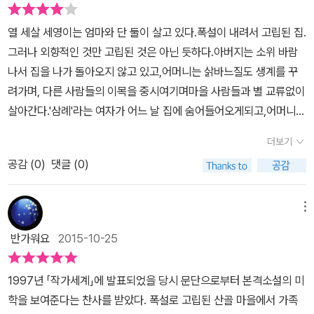
남긴 주관적 후기입니다.
연을 만드는 어머니의 표정은 너무나 진지하였다. 그것이 떠돌이 생
열 세살 세영이는 엄마와 단 둘이 살고 있다.폭설이 내려서 고립된 집.
활을 하고 있는 아버지에게 던지는 어머니의 화두였다는 것은 훨씬
그러나 외향적인 것만 고립된 것은 아닌 듯하다.아버지는 소위 바람
뒷날에야 깨달았다. 오년 전 아버지가 집을 떠난 이후 이웃의 남정네
나서 집을 나가 돌아오지 않고 있고,어머니는 삵바느질도 생계를 꾸
들과는 철저한 단절을 두었고, 아낙네들끼라도 야단스러운 교류를 하
려가며, 다른 사람들의 이목을 중시여기며마을 사람들과 별 교류없이
지 않았다. 소모적인 감정 발산을 최대한으로 절제하는 이면에는 남
살아간다.'삼례'라는 여자가 어느 날 집에 숨어들어오게되고,어머니는
편으로부터 외면당한 모멸감이 자리잡고 있었다. 옆집 남자가 춘일옥
그 삼례에게 바느질거리 심부름을 시키며 거두어 같이 산다.외로워서
에 부인과 아버지가 불미스러운 일을 벌여 거리매질 당하지 않으려고
더보기
일까? 남편이 그리워서일까?같이 살던 삼례는 어느날 집을 나가게된
야밤 줄행랑하게 된 이야기를 해준다. 어머니는 삼례가 춘일옥 작부
공감 (
0
)
댓글 (0)
다.그리고 시간이 흘러 낯선 여자가 아기를 하나 데리고 들어오게된
들의 일감을 가져온 것에 혼을 낸다. 삼례는 어머니가 자신에게 매질
다.차편을 알아보러 나간 여자는 돌아오지 않는다아버지의 자식이라
을 하는 것은 한풀이라고 말한다. 세영은 바람이 불지 않아 연을 날리
며 그 아기를 어머니가 또 거둔다.이 또한 남편이 그리워서일까?아니
메뉴
지 못하고 돌아갔을 때 어머니의 우울한 얼굴이 눈에 선하게 떠오른
면 언젠가는 이 아기가 핑계가 되어 남편이 돌아올꺼라는 생각이 들
다. 살아 있는 새를 잡겠다고 남의 집 굴뚝에 새집을 건드려보기도 하
반가워요
2015-10-25
어서일까?바람나서 들어오지 않는 남편을 왜 기다리는 건지,마치 남
였다. 삼례는 고무신을 돌려 신어 두 사람의 발자국을 세 사람의 발자
편의 모든 일을 자신이 처리해줘야한다는 사명감도 갖고 있는 것처럼
국으로 만들 수 있는 지혜를 가졌다. 자다 말고 나가는 삼례를 미행
1997년 「작가세계」에 발표되었을 당시 문단으로부터 본격소설의 미
답답한 모습이였다.그 옛날 '남자들 바람이야 한 번쯤 다 피는거지, 아
하다 몽유병이라는 것을 알았다. 어느 날 삼례의 지갑이 두둑한 것을
학을 보여준다는 찬사를 받았다. 폭설로 고립된 산골 마을에서 가족
내가 한 번쯤은 그냥 넘어가는거지'라는 말이 당연시여겨지던 때인
알고 채근하였다. 삼례는 자전거포에서 일하던 청년과 함께 집을 나