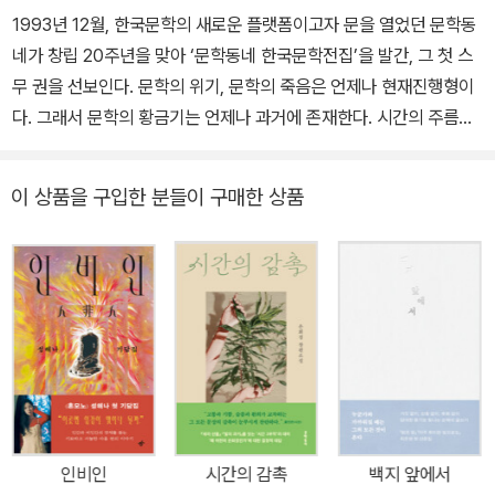
1993년 12월, 한국문학의 새로운 플랫폼이고자 문을 열었던 문학동
네가 창립 20주년을 맞아 ‘문학동네 한국문학전집’을 발간, 그 첫 스
무 권을 선보인다. 문학의 위기, 문학의 죽음은 언제나 현재진행형이
다. 그래서 문학의 황금기는 언제나 과거에 존재한다. 시간의 주름을
펼치고 그 속에서 불멸의 성좌를 찾아내야 한다. 과거를 지금-여기로
호출하지 않고서는 현재에 대한 의미부여, 미래에 대한 상상은 불가
이 상품을 구입한 분들이 구매한 상품
능하다. 미래 전망은 기억을 예언으로 승화하는 일이다. 과거를 재발
견, 재정의하지 않고서는 더 나은 세상을 꿈꿀 수 없다. 문학동네가 한
국문학전집을 새로 엮어내는 이유가 여기에 있다. 문학동네 한국문학
전집은 지난 20년간 문학동네를 통해 독자와 만나온 한국문학의 빛
나는 성취를 우선적으로 선정했다. 하지만 앞으로 세대와 장르 등 범
위를 확대하면서 21세기 한국문학의 정전을 완성하고, 한국문학의 특
수성을 세계문학의 보편성과 접목시키는 매개 역할을 수행해나갈 것
이다. 문학동네 한국문학전집 014 김훈 장편소설 칼의 노래 우리 시
대 최고의 문장가 김훈은 공식적인 평가와는 다른 각도에서 조명한
인비인
시간의 감촉
백지 앞에서
역사적 인물들을 고아한 문체로 복원해낸다. 『칼의 노래』 『현의 노