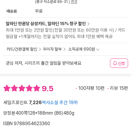
(중구 서소문로 89-31 )
변경
배송료
무료
알라딘 만권당 삼성카드, 알라딘 15% 청구 할인
최대 1만원 또는 2만원 할인(전월 30만원 또는 60만원 이용 시) / 카드
발급월 +1개월까지는 전월 실적이 없어도 최대 1만원 혜택 제공
카드/간편결제 할인
무이자 할부
소득공제 690원
관심 저자, 시리즈의 출간 알림을 받아보세요
신청
9.5
100자평 10편
리뷰 15편
세일즈포인트
7,226
역사소설 주간 19위
양장본
400쪽
128*188mm (B6)
480g
ISBN 9788954623360