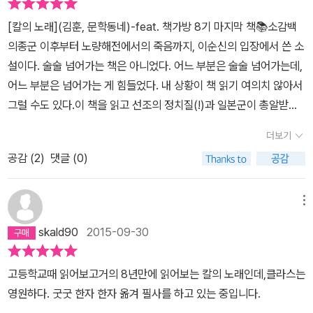
난 책임과 부담감을 느꼈을 것이지만, 험난했던 그동안의 관직 생활
[칼의 노래](김훈, 문학동네)-feat. 책가방 8기 마지막 책📚소감백
에서 보면 최고의 지위를 안정적으로 유지한 기간이기도 했다.그의
의종군 이후부터 노량해전에서의 죽음까지, 이순신의 입장에서 쓴 소
일생에서 가장 크다고 할만한 고난이 닥친 것은 1597년(선조 30) 1
설이다. 술술 넘어가는 책은 아니었다. 어느 부분은 술술 넘어가는데,
월이었다. 그는 일본군을 공격하라는 국왕의 명령을 따르지 않았다는
어느 부분은 넘어가는 게 힘들었다. 내 상황이 책 읽기 여의치 않아서
죄목으로 파직되어 서울로 압송되었고, 죽음 직전에 이르는 혹독한
그럴 수도 있다.이 책을 읽고 선조의 정치질(!)과 일본군이 총알받이
신문을 받은 끝에 4월 1일 백의종군의 명령을 받고 풀려났다. - 네이
로 쓰는 조선 백성을 생각하게 됐다. 임금의 칼이 왜 이순신을 향하게
버 캐스트, <인물 한국사 : 이순신> 중 발췌 '영웅'이라는 단어조차
더보기
됐는지 상상해볼 수 있었고, 일본군의 맨 앞에 도열해야만 했던 조선
모자란 듯, '성웅'이라 불리우고 있는 이순신 장군에 대하여 우리는 정
공감 (
2
)
댓글 (0)
백성의 상황이 처참하게 느껴졌다. 전쟁의 참상을 조금이나마 알게
작 무엇을, 얼마나 알고 있을까요? --- 중학교 1학년 즈음, 「난중일
되었다고 해야 할까.이순신이 처한 상황과 지금 교사들이 처한 상황
기」를 읽었었더랬습니다만, 무지하게 재미없었었다란 기억 외에, 그
이 다르지 않다는 생각도 했다. 벼랑 끝까지 내몰리는 교사와, 임금의
메뉴
내용에 관하여는 전혀! 기억나는 것이 없습니다. 임진왜란 당시 수많
칼도, 적의 칼도 자기를 향하고 있으니 결국은 전쟁에서 죽는 것이 자
은 해전에서 연전연승을 하셨었다는, 죽는 순간에까지도 '나의 죽음
skald90
2015-09-30
연사가 되는 이순신의 입장이 비슷하게 느껴졌다. 이순신이 전쟁을
을 병사들에게 알리지 말라!'라 명령하셨다라는 위대한 장군... 이 제
대하는 태도가 왠지 굉장히 무기력하게 느껴졌다. ‘견딜 수 없는 것들
가 (어쩌면 당신도?) 가지고 있는 그 분에 대한 모든 것일 뿐이지요.
고등학교때 읽어보고거의 8년만에 읽어보는 칼의 노래인데,클라스는
을 견디는 날들이 계속되었다.‘ 그러면서도 최선을 다하며 나아갈 길
종원군이 두 번이나 보았던, 하지만 아빠는 못봤으니 아빠랑 또 같이
영원하다. 굿굿 한자 한자 옮겨 필사를 하고 있는 중입니다.
을 향해 나아간다. 때로는 최선을 다할 힘이 없을 때도 있다. ‘새로운
볼꺼라 했었던 영화 <명량>마저도 그다지 끌려해하지 않았던, 이순