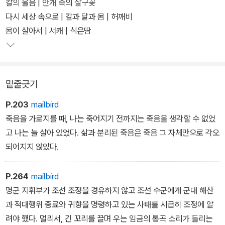
외의 상황 때문에 겪었을 인간적인 고뇌를 사실적으로 그려낸다. 선
칼의 울음 | 안개 속의 살구꽃
조의 실정(失政)에 의한 불안, 강대국인 명의 비위를 맞추며 나라를
다시 세상 속으로 | 칼과 달과 몸 | 허깨비
지켜내야 하는 약소국의 한(恨), 한 사람의 가장으로서 가족을 구하
몸이 살아서 | 서캐 | 식은땀
지 못한 그의 슬픔 등이 전쟁의 경과보다 더욱 세세하게 밝혀진다.
밑줄긋기
P.203
mailbird
죽음을 가로지를 때, 나는 죽어지기 전까지는 죽음을 생각할 수 없었
고 나는 늘 살아 있었다. 삶과 분리된 죽음은 죽음 그 자체만으로 각오
되어지지 않았다.
P.264
mailbird
명군 지휘부가 조선 조정을 경유하지 않고 조선 수군에게 군대 해산
과 적대행위 종료와 귀향을 명령하고 있는 사태를 시급히 조정에 알
려야 했다. 멀리서, 긴 꼬리를 끌며 우는 임금의 통곡 소리가 들리는