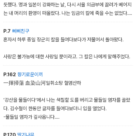
듯했다. 명과 일본이 강화하는 날, 다시 서울 의금부에 끌려가 베어지
는 내 머리의 환영이 떠올랐다. 나는 임금의 칼에 죽을 수는 없었다.
나는 나의 자연사로 서적의 칼에 죽기를 원했다.
P.7
삐삐친구
혼자서 하루 종일 장군의 칼을 들여다보다가 저물어서 돌아왔다.
사랑은 불가능에 대한 사랑일 뿐이라고. 그 칼은 나에게 말해주었다.
P.162
향기로운이끼
一揮掃蕩 血染山河일휘소탕 혈염산하
‘강산을 물들이다‘에서 나는 색칠할 도를 버리고 물들일 염자를 골랐
다. 김수철이 한동안 글자를 들여다보더니 입을 열었다.
-물들일 염자가 깊사옵니다.
-그러하냐? 염은 공이다. 옷감에 물을 들이듯이, 바다의 색을 바꾸
는 것이다.
P.170
딸기나무