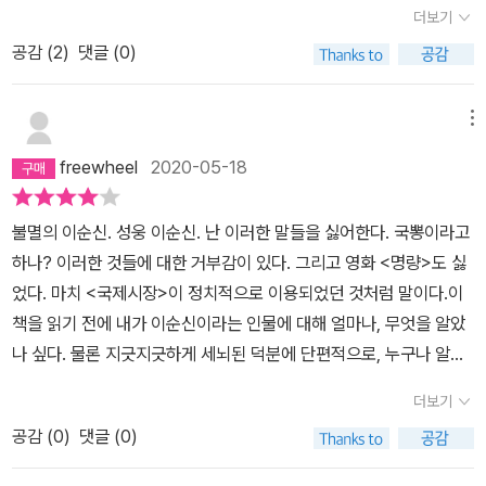
싸움(학년)을 시작할 때마다 그 싸움(학년)이 나에게는 모두 첫 번째
더보기
신 장군에 대한 건 그저 위의 밑줄 그어놓은, 그 정도만으로도 충.분.
싸움(학년)이었다.‘무기력하지만 나아갈 길로 갈 수밖에 없다는 사실
하.다.라 생각해왔었거늘... 나이 마흔 여섯에야 기어이 이순신 장군의
공감 (
2
)
댓글 (0)
도, 이순신이 교사와 닮았다는 생각으로 이끌었다. ‘이 끝없는 전쟁은
참 모습을, 저의 머릿 속에 남겨져 있는 것들이 전혀 충분하지 않.았.
결국 무의미한 장난이며, 이 세계도 마침내 무의미한 곳인가.‘ 무기력
다.라는 깨달음을 이렇게... 한 편의 소설을 통해 알게 되었네요.
메뉴
은 무의미와 연결된다. 무의미는 죽음과 연결된다. ‘죽여야 할 것들을
…………………………………………………………………………… 1589년,
다 죽여서, 세상이 스스로 세상일 수 있게 된 연후에 나는 나 자신의
freewheel
2020-05-18
이순신은 그의 나이 마흔 다섯에 종육품인 정읍 현감에 임명되었고,
한없는 무기력 속에서 죽고 싶었다.‘📚왜 ‘칼의 노래‘일까?이 부분이
그 8개월 후 종삼품인 병마첨절제사로의 파격적 승진을 명받는 것 이
생각을 많이 하게 된 지점이다. 첫 파트 이름이 ‘칼의 울음‘, 마지막 파
불멸의 이순신. 성웅 이순신. 난 이러한 말들을 싫어한다. 국뽕이라고
후, 2년간 무려 세 번의 인사발령과 취소를 겪게 되었는데, 작가는 이
트 이름이 ‘들리지 않는 사랑 노래‘다. 첫 파트의 처음 낱말과 마지막
하나? 이러한 것들에 대한 거부감이 있다. 그리고 영화 <명량>도 싫
를 '조정 대신들 간의 권력투쟁과 당쟁의 여파였던 것'이라 보고 있습
파트의 마지막 낱말을 합하면 이 책의 제목 ‘칼의 노래‘가 된다. 결국
었다. 마치 <국제시장>이 정치적으로 이용되었던 것처럼 말이다.​이
니다. 「남한산성」을 통해 작가가 비판했었던 권력층 내부의 알력과 대
칼의 울음과 들리지 않는 사랑 노래는 같은 말일까, 작가가 인클루지
책을 읽기 전에 내가 이순신이라는 인물에 대해 얼마나, 무엇을 알았
립은 이 때부터 이미! 존재했었던 것이지요. 그럼에도, 이러한 권력의
오를 염두에 두었나 생각했는데, 역시나 잘 모르겠다. 그러나 사실 책
나 싶다. 물론 지긋지긋하게 세뇌된 덕분에 단편적으로, 누구나 알고
갈등이 그저 한 무관의 승진에만 관계된 것이었더라면 조선의 역사는
에서는 책 제목을 ‘칼의 울음‘으로 하는 게 더 낫지 않을까 싶을 정도
있는 내용 정도는 안다. 아직 12척이 남았다는, 내 죽음을 적에게 알
차라리 그나마 평온했었을 겁니다. --- 1590년 일본으로 파견되었다
더보기
로, 칼이 운다는 표현이 많이 나온다. 임금도 울고, 장졸도 울고, 백성
리지 마라, 등등...​여러 가지 자료를 통해 알려진 이순신의 행적, 공적,
돌아온 통신사들 사이에서도 의견이 갈라지지요. 통신사의 No.1 이
도 울고, 칼도 울고. 그럼에도 ‘노래‘라고 쓰고 있다. 왜일까? 마지막
공감 (
0
)
댓글 (0)
그리고 피상적인 선조와의 갈등, 아들의 죽음, 당시의 외교적인 상황,
었던 황윤길은 일본이 곧 쳐들어올 것 같으니 대비가 필요하다라 임
파트의 ‘들리지 않는 사랑 노래‘도 사실은 이렇게 제목을 붙인 이유를
그러한 것들을 베이스로 작가는 이순신이라는 인물의 1인칭 시점으
금에게 보고했으나, No.2 김성일은 그럴 위험은 없다라는 상반된 보