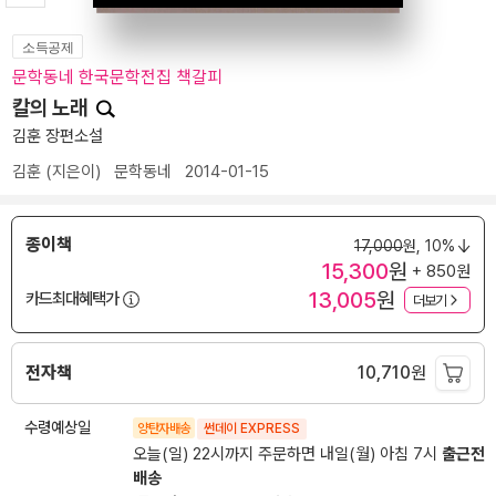
소득공제
문학동네 한국문학전집 책갈피
칼의 노래
김훈 장편소설
김훈
(지은이)
문학동네
2014-01-15
종이책
17,000
원,
10%
15,300
원
+ 850원
13,005
원
카드최대혜택가
더보기
전자책
10,710
원
수령예상일
양탄자배송
썬데이 EXPRESS
오늘(일) 22시까지 주문하면 내일(월) 아침 7시
출근전
배송