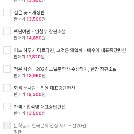
판매가
13,950
원
검은 꽃 - 개정판
판매가
13,500
원
백년여관 - 임철우 장편소설
판매가
14,850
원
어느 하루가 다르다면, 그것은 왜일까 - 배수아 대표중단편선
판매가
17,820
원
검은 사슴 - 2024 노벨문학상 수상작가, 한강 장편소설
판매가
13,950
원
회색 눈사람 - 최윤 대표중단편선
판매가
15,300
원
가객 - 황석영 대표중단편선
판매가
13,500
원
문학동네 한국문학 전집 세트 - 전20권
절판