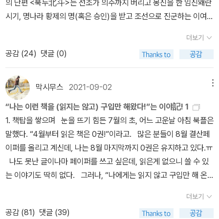
의 단편 <북두北斗>는 선조가 의주까지 버리고 몽진을 한 임진왜란
숨어 흉괴를 꾸미려는 비열한 자의 전형이다. 괘씸하고도 괘씸하다.
그렇다. 그의 글을 읽으면 냄새가 난다. 내가 익히 알고 있는 냄새도
끝만치도 용서해줄 수 없다'라 말했던 이순신을 다시 충청,전라, 경상
참전한다. 릴러는 처음의 충격이 지나자 슬픔에 잠기면서도 이 일 전
시기, 명나라 황제의 명(혹은 승인)을 받고 조선으로 진군하는 이여송
한강의 소설 『소년이 온다』는 그 시절을 지나온 이들의 상처를 이렇
있고, 모르는 냄새도 있다. 문제는 모르는 냄새도 난다는 점이다. ​2.
의 삼도수군통제사로 임명합니다. 내 끝나지 않은 운명에 대한 전율
체의 낭만적인 요소에 반응을 나타냈다. 군복차림의 젬은 확실히 훌
과 활동대장 담원사의 이야기, 대체역사이다.이여송은 명과 조선 국
게 전한다. “우리는 모두 그날의 시간 속에서 멈춰 있다.” 비상계엄이
그의 풍경 묘사는 자세하기도 하지만, 미학적이며 문체가 화려하다.
로 나는 몸을 떨었다. …… 나는 통제할 수군이 없는 수군통제사였다.
더보기
륭했다. 캐나다 젊은이들이 조국의 요구에 이처럼 재빨리 이해타산을
경에 머무르고 있다. 한차례 일본군에 당한터라 명의 원군이 필요하
라는 이름 아래 이루어진 폭력은 단지 과거의 고통으로 머물지 않는
어떻게 여기서 이런 표현을, 또는 이렇게 생생한 묘사가 가능하구나
내가 임금을 용서하거나 임금을 긍정할 수 있을지는 나 자신에게도
공감 (
24
)
댓글 (0)
버리고 두려움없이 응한 것은 생각만 해도 멋졌다.루시모드 몽고메
다. 이 전쟁에 참여하는 것이 명에게 득인지 실인지 멀리 떨어진 북경
다. 역사는 언제나 반복될 가능성을 품고 있고, 그 공포는 살아남은 이
라고 느낀다. 그래서 그의 글을 읽으면 '작가'라는 직업의 벽이 까마득
불분명했다. …… 우수영에서 내 군사는 백이십 명이었고 내 전선은
리, 『ANNE』8. 아들들 딸들, 김유정 역, 동서문화사, 2009, p.77(동
에서 소년 황제는 신중하게 판단한다. 일본군과 조선의 입장을 제대
들의 가슴속에 깊이 각인된다. 계엄령이라는 단어는 단순한 법적 조
하게 높아 보인다.​3. 이순신 장군의 '칼'은 어떠한 의미인가? 김훈 작
열두 척이었다. …… 그것은 많거나 적은 것이 아니고 다만 사실일 뿐
서문화사 판 『ANNE』은 총 10권의 소설이지만, 앤과 앤의 자녀들을
로 계산하는 명석한 담원사는 잠복해서 평양까지 진격하는 작전을 편
막시무스
2021-09-02
메뉴
치가 아니다. 대한민국에서 그것은 자유와 민주주의를 억누르며 과거
가의 '칼'은 '펜' 또는 '글'인가? 나의 '칼'은 무엇인가? 생각해본다.​​​- 본
이었다. 다른 아무것도 없었고 그 밖에는 말할 것이 없었다.··· '신의
주축으로 하는 이야기 자체는 8권으로 끝나고, 9, 10권은 애번리 인
다. 한편 조선인 출신 이여송은 전라에 있는 이순신과 협공의 가능성
의 악몽을 되살리는 암호다.그 시절, 한 소년은 평범한 하루를 기대했
문 중에서 - ​ 버려진 섬마다 꽃이 피었다. 꽃 피는 숲에 저녁노을이 비
몸이 아직 살아 있는 한 적들이 우리를 업신여기지 못할 것입니다'라
“나는 이런 책을 (읽지는 않고) 구입만 해왔다!”는 이야記! 1
물들의 자잘한 삽화같은 단편 모음이다.) 지나간(끝난) 전쟁과 타지
을 열어둔다. 짧은 이야기라 더 소개하기 조심스럽다. 역사 이야기는
을 것이다. 그러나 광주는 점령당했고, 그는 친구의 죽음을 눈앞에서
치어, 구름처럼 부풀어 오른 섬들은 바다에 결박된 사슬을 풀고 어두
는 대답으로 임금의 명을 받아든 이순신을, 비록 명의 형식을 취하고
1. 책탑을 쌓으며 눈을 뜨기 힘든 7월의 초, 어느 고운날 아침 북플은
의 전쟁은 언제나 낭만의 요소를 품고 있다. 젊고 잘생긴 제복 차림의
결말을 안다. 많은 독자는 이순신을 당연히 알고 임진왜란과 이여송
지켜봐야 했다. 도청으로 실려 오는 시신들, 빛을 잃은 얼굴들. 초를
워지는 수평선 너머로 흘러가는 듯싶었다. 뭍으로 건너온 새들이 저
는 있었으나 다분히 버선발 붙잡고 매달리는 심정이었을 임금은 그럼
말했다. “4월부터 읽은 책은 0권!”이라고. 많은 분들이 8월 결산페
남자와 연약하지만 아름다운 여성. 오죽하면 로망스의 시작이 기사도
도 안다. 그 역사에 얼마나 가상의 창작 요소가 매끄럽게 들어가 있는
밝히며 혼을 달래던 열흘의 시간은 단지 하루하루를 견디는 일이 아
무는 섬으로 돌아갈 때, 물 위에 깔린 노을은 수평선 쪽으로 몰려가서
에도... 그를 완전하게 믿지는 못했더랬습니다. 탈영 장군 배설을 찾는
이퍼를 올리고 계신데, 나는 8월 마지막까지 0권은 유지하고 있다.ㅠ
문학일까. 전쟁터가 아닌 곳에서 바라보는 ‘군복차림’은 훌륭하고 멋
지가 이 소설을 읽는 재미다. 요네자와 호노부의 <흑뢰성>에서처럼
니었다. 그것은 소년과 주변 사람들의 세계를 영원히 바꿔 놓았다.한
소멸했다. 저녁이면 먼 섬들이 박모속으로 불려가고, 아침에 떠오르
다는 이유를 내세워 이순신이 머물고 있던 영내를 며칠 간 샅샅이 뒤
나도 못난 글이나마 페이퍼를 쓰고 싶은데, 읽은게 없으니 쓸 수 있
지다. 릴러의 느낌처럼. 그렇게, 남의 땅에서, 숫자의 뒤에 숨은 익명
역사 속 며칠 몇달을 작가가 종이와 펜/컴퓨터 모니터와 자판으로 살
강은 묻는다. “왜 우리는 그 학생의 이름을 말하기 직전, 알 수 없는
는 해가 먼 섬부터 다시 세상에 돌려보내는 것이어서, 바다에서는 늘
져, 혹시 역모의 기운이 있지는 않는가를 확인하기도 했었었지요. '나
는 이야기도 딱히 없다. 그러나, “나에게는 읽지 않고 구입만 해 온 2
성에 기댈 때 전쟁은 낭만적인 이야기이고 흥미진진한 게임이 된다.
아내고 상상해서 우리에게 선사한다. 잠깐, 그 사이에 번역가가 있다.
망설임에 멈추는가?” 이 단순하지만 깊은 질문은 그녀가 왜 이 이야
먼 섬이 먼저 소멸하고 먼 섬이 먼저 떠올랐다.​p 9 칼의 울음* 박모
는 겨우 알았다. 임금은 수군통제사를 의심하고 있는 것이다. 명량 싸
0여권의 책이 있다!” 올해, 4월 이후 업무관련 서류와 사무실 규정
아마도 그래서 이 지구상에 전쟁이 끝나지 않는 모양이다. 스베틀라
이번 경우에는 장성주 선생. 원작 영문에서 다음 문장을 만들었다.'적
더보기
기를 써야만 했는지를 보여준다. 그녀는 고백한다. '이 이야기를 통과
(薄暮)(Dusk) - 저녁의 어둠의 시작으로 땅거미라고도 한다. 일몰
움의 결과가 임금은 두려운 것이다. 수영 안에 혹시라도 배설을 감추
집 외에는 활자라고는 쳐다도 보지도 않았지만, 7월의 어느날부터 나
나 알렉시에비치의 책 『전쟁은 여자의 얼굴을 하지 않았다』를 산 건
호(담원사의 애마)가 내뿜은 숨결이 달빛 속에서 섬뜩한 흰빛을 띠고
공감 (
81
)
댓글 (39)
하지 않고는 어디로도 갈 수 없었다'고.『소년이 온다』는 광주라는 도
과 혼동된다. 저녁 박명의 끝* 박명 - 일몰 후에 잠시 밝고 푸른 시기​
어놓고 역모의 군사라도 기르고 있는 것이나 아닌지, 그것이 임금의
도 모르게 한권, 두권 사모아서 한층, 한층 책탑을 이루어낸 걸 보면,
누군가가 자신이 그해 읽은 책 중 가장 좋은 책으로 추천했기 때문이