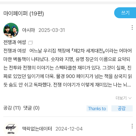
모르겠다. 다만, 죽기 직전에 면의 젖냄새, 함경도의 새벽안개 냄새,
로 그 사람의 마지막 2년의 기록을 소설로 완성했다.​이 소설도 그의
고를 올렸던 겁니다. 결국 조정은 No.2 김성일의 의견을 취하게 되는
여진의 몸냄새를 떠올리는 것으로 보아, 이 냄새들이 노래와 연관이
쓰기
마이페이퍼 (19편)
전공을 미화했는지는 모르겠다. 하지만 그의 인간적인 고뇌, 가족에
데, 그 이유는 오로지! 김성일이 동인이었고, 황윤길은 서인이었다라
있는 것 같다는 생각이 들었다. 충무공이 사랑했던 것은 이 냄새들이
대한 사랑, 임금에 대한 불신 등 완벽하지 않은, 인간의 심리를 묘사하
는 것 때문! 이렇듯 임진왜란이 비록, 명나라 침략을 위해 그 걸림돌
아닐까(이렇게 보면 여진과의 관계를 소설 속에 넣어야 했던 이유가
아시마
2025-03-31
메뉴
는 데 중점을 두어 마치 내가 그가 된듯한 착각에 분노하고, 좌절하며
이었던 조선을 먼저 치워버리고자 했던 일본에 의해 일어난 전쟁임에
어렴풋하게나마 설명되는 것 같다.). 죽어가는 와중에 생각나는 이 냄
어서 빨리 이 상황이, 이 생이 끝나길 바랐던 건 작가의 섬세한 묘사,
는 틀림없으나, 눈 앞의 권력만을 놓고 다툼을 하는 자들에 의해서도
전쟁과 여성
새들이, 충무공 자신이 사랑한 노래였던 건 아닐까. 그렇다면 이
특히 주인공의 심리 묘사가 탁월했기 때문이 아닌가 싶다.​실제 역사
그 전란의 시작이 초래되었음을 우리는 부인할 수 없게 됩니다. 어쨌!
전쟁과 여성 어느날 우리집 책장에 『제2차 세계대전』이라는 어마어
‘칼‘은 결국 충무공을 나타내는 것이라는 생각이다. 자신과 칼을 일치
적인 사건, 인물 등 전체적인 틀에 작가적인 상상력과 이순신에 대한
든... 똥 싸는 놈 따로 있고, 치우는 놈은 또 반드시 따로 있어야만 했
마한 벽돌책이 나타났다. 숫자와 지명, 유명 장군의 이름으로 요약되
시켰다. 죽어가니 더 이상은 사랑 노래가 들리지 않는다.울음이 노래
작가의 존경심이 그를 위대한, 실제로도 탁월한 지휘관이었던 한 인
던 것이 바로 당시 조선을 지배하고 있었던 '명분'이었으니... --- 전라
는 전투와 전쟁의 이야기는 스펙타클한 재미가 있다. 그것이 실화, 진
로 끝날 수 있는 것은, 이회영에게서 답을 찾았다.서른 살 청년 이회영
간에 대한 오마주가 이 책을 세상에 나오게 했고, 교과서에, 문고판 서
좌수사의 직책으로 임진년(1592년)에 시작된 일본과의 전투에 임했
짜로 있었던 일이기에 더욱. 물경 900 페이지가 넘는 책을 삼국지 읽
이 물었다.˝한 번의 젊은 나이를 어찌할 것인가˝눈을 감는 순간 예순
적에, 광화문 광장에 항상 우리 곁에 있었지만 외롭고 잊혀졌던 이순
던 이순신은 임진왜란 최초의 해전이었던 옥포만 전투에서 승리하는
듯 숨도 안 쉬고 독파했다. 전쟁 이야기가 이렇게 재미있는 나는 뇌의
여섯 노인 이회영이 답했다.예순여섯의 ‘일생‘으로 답했다.-[역사의
신이라는 탁월한 지휘관을 - 그의 인간적인 면은 알지 못한다. 다만
등의 전과를 쌓아갔습니다만, 수색섬멸에서 유인섬멸로 작전을 바꾼
어디가 고장 난 거 아닐까. 사이코패스였는데 나만 몰랐나. 우크라이
쓸모](최태성, 다산초당)📚픽한 문장‘헛것은 칼을 받지 않는다. 헛것
더보기
순리에 맞는 삶을 산 것은 맞는 것 같다 - 다시 현대에 소환해 그의 위
것이 결국 그에게 화(禍)가 되어 돌아오게 됩니다. '군공(軍功)을 날
나-러시아 전쟁 이야기가 식상해져 갈 무렵이었다. 트럼프가 또 다
은 베어지지 않는다.‘우리가 문제라고 보는 것들이 사실은 ‘헛것‘이 아
대한 전과를 생생하게 각인시킨다.​소설은 이순신이 의금부에서 풀려
조해서 임금을 기만하고 적장 가토의 머리를 잘라오라는 조정의 기동
공감 (
11
)
댓글 (0)
시 미국의 대통령이 되었다. 재선이 못 될 것을 예상했듯, 이번 선거에
닌지 생각해보면 좋겠다. 그 문제가 ‘헛것‘이라면, 해결할 수 없는 것
나 '백의종군'하며 남해로 다시 내려가는 장면에서 시작해 다음 해 무
출격 명령에 응하지 않았다'라는 죄목으로 이순신은 결국 체포되고
서 트럼프가 이길 것도 예상했던 사람도 많았다. 그럼에도 미국 대통
이다. 해결하지 않아도 되는 것인지도 모른다. 실체가 없기 때문이다.
술년(1598년) 철수하는 일본군을 맞아 노량에서 전사할 때까지의
말지요. 그 당시 이순신의 심정을 작가는 이렇게 적어내고 있습니다.
령 트럼프가 세계에 던진 파문은 늘 그렇듯 ‘무엇을 예상했건 그 이상’
맥락없는데이터
2024-12-04
메뉴
‘목숨을 벨 수는 있지만 죽음을 벨 수는 없었다.‘
이야기이다.​다시 수군통제사가 되어 전선 12척으로 적의 수 백 척의
--- '나는 살기를 바라지 않았다. 죽음은 절벽처럼 확실했다' 조정은
이었다. 어머 어머 어머 미쳤나봐, 어머 어머 어머, 라는 말만 반복하