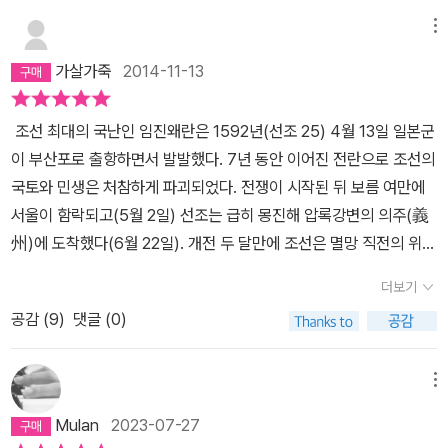
메뉴
가살가죽
2014-11-13
조선 최대의 국난인 임진왜란은 1592년(선조 25) 4월 13일 일본군
이 부산포로 출항하면서 발발했다. 7년 동안 이어진 전란으로 조선의
국토와 민생은 처참하게 파괴되었다. 전쟁이 시작된 뒤 보름 여만에
서울이 함락되고(5월 2일) 선조는 급히 몽진해 압록강변의 의주(義
州)에 도착했다(6월 22일). 개전 두 달만에 조선은 멸망 직전의 위기
에 몰린 것이었다.널리 알려졌듯이 왜란에서 이순신은 임진년 5월 7
더보기
일 옥포(玉浦)해전부터 계유년(1598) 11월 18일 노량(露梁)해전
공감 (
9
)
댓글 (0)
까지 20여 회의 전투를 치러 모두 승리했다. 그 승전들은 그야말로
패색이 짙은 전황을 뒤바꾼 결정적인 계기였다. 그는 왜란이 일어난 1
년 뒤인 1593년 8월 삼도수군통제사로 승진해 해군을 통솔하면서
메뉴
공격과 방어, 집중과 분산의 작전을 치밀하고 효과적으로 수행했다.
Mulan
2023-07-27
나라는 전란에 휩싸였고 그는 국운을 책임진 해군의 수장으로서 엄청