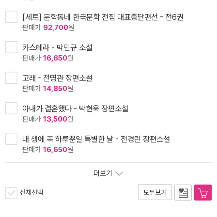
[세트] 문학동네 한국문학 전집 대표중단편선 - 전6권
판매가
92,700
원
카스테라 - 박민규 소설
판매가
16,650
원
고래 - 천명관 장편소설
판매가
14,850
원
아내가 결혼했다 - 박현욱 장편소설
판매가
13,500
원
내 생에 꼭 하루뿐일 특별한 날 - 전경린 장편소설
판매가
16,650
원
더보기
전체선택
모두보기