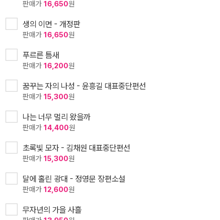
판매가
16,650
원
생의 이면 - 개정판
판매가
16,650
원
푸르른 틈새
판매가
16,200
원
꿈꾸는 자의 나성 - 윤흥길 대표중단편선
판매가
15,300
원
나는 너무 멀리 왔을까
판매가
14,400
원
초록빛 모자 - 김채원 대표중단편선
판매가
15,300
원
달에 홀린 광대 - 정영문 장편소설
판매가
12,600
원
무자년의 가을 사흘