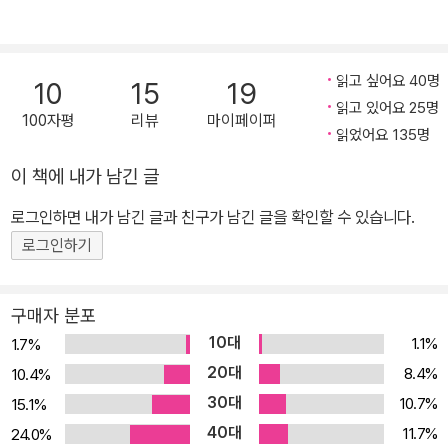
래』 『남한산성』과 같이 역사적 순간들을 살아갔던 개인의 내면에 초
점을 둔 그의 주요작품들은 ‘비역사성을 품은 역사소설’이라 회자되
며, 새로운 형태의 역사소설이 가능함을 평단과 독자들에 알렸다. 『칼
읽고 싶어요 40명
10
15
19
의 노래』(2007)는 이순신이 임금의 명을 거부했다는 죄로 옥고를 치
읽고 있어요 25명
100자평
리뷰
마이페이퍼
르다가 전세가 기울자 풀려나 삼도수군통제사를 맡게 된 정유년부터,
읽었어요 135명
노량해전에서 적탄을 맞아 영면하기까지 겪은 사건들을 담고 있다.
이 책에 내가 남긴 글
김훈은 전쟁터에서 명예롭게 죽고자 하는 무인 이순신이 정작 전쟁
로그인하면 내가 남긴 글과 친구가 남긴 글을 확인할 수 있습니다.
외의 상황 때문에 겪었을 인간적인 고뇌를 사실적으로 그려낸다. 선
조의 실정(失政)에 의한 불안, 강대국인 명의 비위를 맞추며 나라를
로그인하기
지켜내야 하는 약소국의 한(恨), 한 사람의 가장으로서 가족을 구하
지 못한 그의 슬픔 등이 전쟁의 경과보다 더욱 세세하게 밝혀진다.
구매자 분포
『칼의 노래』는 그간 이순신을 그려낼 때 빠지지 않았던 진부한 전쟁
10대
1.1%
1.7%
서사를 버리고, 아군이란 없었던 한계상황에서 무너지려는 자신을 끝
20대
8.4%
10.4%
없이 일으켜세워야만 했던 이순신의 고독하고 불안한 내면을 김훈 특
30대
10.7%
15.1%
유의 남성적인 문체로 예리하게 묘파한 수작이다. “무장 이순신의 실
40대
11.7%
24.0%
존적 고뇌”라는 “인간 이순신”의 모습을 그려낸 『칼의 노래』는 “한국