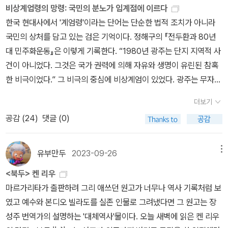
비상계엄령의 망령: 국민의 분노가 임계점에 이르다
적선을 물리친 '명량'에서의 전투, 아들 '이면'의 죽음, 명의 수군과의
작전 전체의 승패보다도 가토의 머리를 간절하게 원했다. …… 임금은
게 만들던 트럼프의 행보가 외교로 넘어갔을 때, 그리고 우크라이나-
한국 현대사에서 '계엄령'이라는 단어는 단순한 법적 조치가 아니라
갈등, 그리고 마지막 노량에서의 전사까지, 이순신은 끝없이 자신의
가토의 머리에 걸린 정치적 상징성을 목말라했다. …… 나는 정치적
러시아 전쟁으로 넘어갔을 때는 사람을 멍하게 만들었다. 나는 아마
국민의 상처를 담고 있는 검은 기억이다. 정해구의 『전두환과 80년
'사지(死地)'를 찾았고, 결국 본인이 원하는 '자연사'를 했다. ​백성들
상징성과 나의 군사를 바꿀 수는 없었다. 내가 가진 한 움큼이 조선의
세계 경찰 캡틴 아메리카에 너무 익숙해져 있었나보다. 전 세계에 실
대 민주화운동』은 이렇게 기록한다. “1980년 광주는 단지 지역적 사
과 부하들을 돌보며 자신의 안위보다는 나라를 위했고, 임금을 가엾
전부였다. …… 나는 임금을 이해할 수 있었으나, 함대를 움직이지는
시간 생중계 된 첫 번째 전쟁은 91년 걸프전이었다. 사막의 방패Ope
건이 아니었다. 그것은 국가 권력에 의해 자유와 생명이 유린된 참혹
이 여기었고, 백성 또한 가엾게 여기었다. 대를 위해 소를 희생하듯 사
않았다. 나는 즉각 기소되었다. …… 나는 정치에 아둔했으나 나의 아
ration Desert Shield, 사막의 폭풍Operation Desert Storm, 사
한 비극이었다.” 그 비극의 중심에 비상계엄이 있었다. 광주는 무자비
사로운 혈육의 정보다는 부하들을 위했고 한때 통정했던 여인의 죽음
둔함이 부끄럽지는 않았다.··· 체포되는 이순신으로부터 한산 통제영
막의 기병도Operation Desert Sabre 라니. 이 화려하다 못해 낭만
한 계엄군의 폭력 아래 목소리를 잃었고, 민주주의는 칼날 위에 선 채
에 아무런 가치를 두지 않았다. 대신 그는 소금창고에서, 종의 숙소에
을 인수받은 원균은 곧이어 벌어진 칠천량 전투에서 일본 수군에게
적이기까지 한 작전명에 이어진 전투 상황의 실시간 중계는 전쟁을
더보기
흔들렸다.그리고 그날은 일요일이었다. 일요일은 한 주의 고단함을
서 아들을 위한 눈물을 흘렸고, 통정했던, 자신이 외면했던 그 여인의
대패를 당하고 맙니다. 내가 원균에게 인계한 병력과 장비는 한산 통
더욱 비현실적인 것으로 느끼게 했다. 패트리어트 미사일이 스커드
공감 (
24
)
댓글 (0)
씻어내고 새로운 시작을 준비하는 날이다. 그러나 그날 광주는 안식
몸을 생각했다. ​그렇게 그는 냉철하고 사사로운 정에 휘둘리지 않는
제영에서 삼 년 반 동안 확보한 군비의 전체였으며, 조선 수군 총 군비
미사일을 공중요격하는 장면(실은 이게 조작된 화면이라고는 하더라
과 준비의 시간이 아니라, 칼끝 아래 놓인 공포의 시간이 되었다. 무방
지휘관이었지만, 항상 악몽에 시달렸고, 아들을 그리워했고, 여진의
의 팔할이 넘는 것이었다. 그 팔할이 칠천량 앞바다에 수장되었다.
만)은 갤러그 게임을 연상시켰다. 사람의 생명과는 전혀 관련이 없는
비한 일요일의 평화로움은 무자비한 폭력 앞에서 속수무책이었다.깊
몸을 탐하던 한 사람의 인간이었다. 자신의 힘만으로는 나라의 운명
…… 하룻밤 하룻낮의 전투였다.이에 다급해진 조정은 이순신을 기소
유부만두
2023-09-26
메뉴
우주 저 먼 어딘가에서 일어나는 일처럼. 루시모드 몽고메리의 사랑
은 밤, 모든 것이 잠든 어둠 속에서 선포된 비상계엄령. 그것은 과거의
을 바꿀 수 없다는 걸 알았고, 명나라의 오만방자함에 무기력을 느꼈
했던 권율을 이순신에게 보내어 묻지요. '자네 무슨 방책이 없겠나?'
스러운 소설 <빨간머리 앤>의 마지막 권은 제1차 세계대전을 시대
<북두> 켄 리우
악몽이 되살아난 듯했다. 국민의 목소리를 억누르고 민주주의를 짓밟
으며, 일본의 침략에 적의를 느꼈다.임금을, 백성을 연민으로 대했고,
그때 나는 의금부 형틀에서 죽었기를 바랐다. 방책 없는 세상에서, 목
배경으로 한다. 앤과 앤의 가족이 사는 곳은 캐나다의 본토도 아닌 프
마르가리타가 출판하려 그리 애쓰던 원고가 너무나 역사 기록처럼 보
으려는 그 음험한 시도는, 분노를 넘어 경멸을 자아낸다. 하물며 새벽
자신의 운명을 알았다. 그래서 가장 최선의 방법으로 자신의 '사지'에
숨이 살아남아 또다시 방책을 찾는다. …… 권율이 돌아간 뒤, 나는 칼
린스 에드워드 섬이고, 이곳은 제1차 세계대전의 전장이 아니다. 다만
였고 예수와 본디오 빌라도를 실존 인물로 그려냈다면 그 원고는 장
이라는 시간은 더욱 치졸하고 비겁하다. 모두가 방어를 내려놓고 잠
서 자신의 의지대로 '자연사'했다.​​​1. 김훈 작가의 글은 너무나도 세심
을 갈았다. 이 세상을 다 버릴 수 있을 때까지, 이 방책 없는 세상에서
영연방 국가의 일원으로 영국이 참전하자 캐나다에서도 의용군을 모
성주 번역가의 설명하는 '대체역사'물이다. 오늘 새벽에 읽은 켄 리우
든 그 순간을 노린다는 것, 그것은 단지 악한 행동이 아니라, 어둠에
하고 사실적이어서 사실 불편한 점이 많다. 냄새와 풍경 묘사가 특히
살아 있으라고 칼은 말하는 것 같았다. 결국 임금은 자신 스스로 '털
집하여 영국군의 일원으로 보내게 되고, 그 과정에서 앤의 아들들도