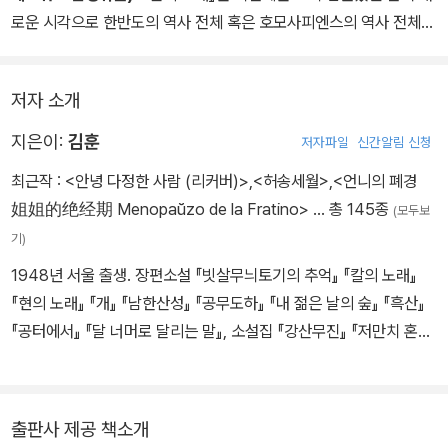
는 순간을 보여준다. 그의 서술 문체는 간결성, 직핍함, 통렬함 쪽에
로운 시각으로 한반도의 역사 전체 혹은 호모사피엔스의 역사 전체를
기울어 있다. 그가 서술된 이야기 속에서 좀처럼 울지 않듯이 그가 하
재구성하고 재배열한다. 그리고 그를 통해 우리가 아주 오래전부터
는 이야기 서술은 감정 표현을 절제한다. 그의 마음속에서 격랑을 이
생명체로서의 개별적인 몸짓과 목소리, 그리고 언어 등을 원초적으로
루고 있을 근심과 회한과 분노를 표출하는 대신에 그는 그의 몸으로
저자 소개
억압당하고 장치들의 지배를 일방적으로 받는 순종하는 신체들로 살
느낀 세계의 인상을 기록한다.
아왔다는 점을 밀도 있게 보여준다. 바로 이 지점이 21세기를 자신의
지은이:
김훈
저자파일
신간알림 신청
세기로 만든, 그리고 한국문학 전체가 긴장을 늦추지 않고 바라보았
최근작 :
<안녕 다정한 사람 (리커버)>
,
<허송세월>
,
<언니의 폐경
던 김훈 소설의 출발점이다.
姐姐的绝经期 Menopaŭzo de la Fratino>
… 총 145종
(모두보
기)
1948년 서울 출생. 장편소설 『빗살무늬토기의 추억』 『칼의 노래』
『현의 노래』 『개』 『남한산성』 『공무도하』 『내 젊은 날의 숲』 『흑산』
『공터에서』 『달 너머로 달리는 말』, 소설집 『강산무진』 『저만치 혼자
서』, 산문집 『풍경과 상처』 『자전거 여행』 『라면을 끓이며』 『연필로
쓰기』 등이 있다. 동인문학상, 이상문학상, 황순원문학상, 대산문학
상, 가톨릭문학상 등을 수상했다.
출판사 제공 책소개