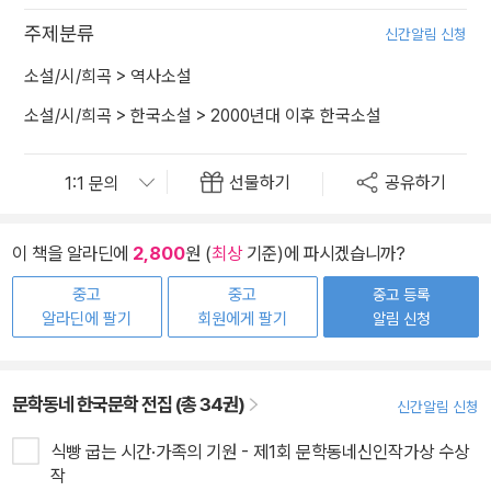
주제분류
신간알림 신청
소설/시/희곡
>
역사소설
소설/시/희곡
>
한국소설
>
2000년대 이후 한국소설
선물하기
공유하기
이 책을 알라딘에
2,800
원 (
최상
기준)에 파시겠습니까?
중고
중고
중고 등록
알라딘에 팔기
회원에게 팔기
알림 신청
문학동네 한국문학 전집 (총 34권)
신간알림 신청
식빵 굽는 시간·가족의 기원 - 제1회 문학동네신인작가상 수상
작