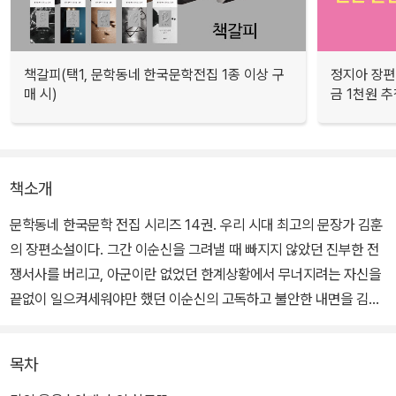
책갈피(택1, 문학동네 한국문학전집 1종 이상 구
정지아 장편
매 시)
금 1천원 
책소개
문학동네 한국문학 전집 시리즈 14권. 우리 시대 최고의 문장가 김훈
의 장편소설이다. 그간 이순신을 그려낼 때 빠지지 않았던 진부한 전
쟁서사를 버리고, 아군이란 없었던 한계상황에서 무너지려는 자신을
끝없이 일으켜세워야만 했던 이순신의 고독하고 불안한 내면을 김훈
특유의 남성적인 문체로 예리하게 묘파한 수작이다.
목차
김훈은 전쟁터에서 명예롭게 죽고자 하는 무인 이순신이 정작 전쟁