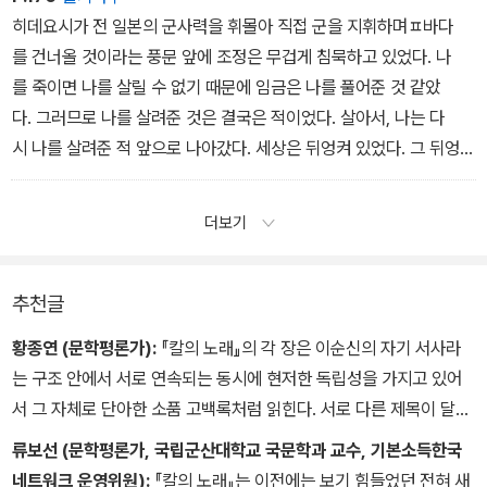
-바다는 너무 넓습니다.
히데요시가 전 일본의 군사력을 휘몰아 직접 군을 지휘하며ㅍ바다
-적 또한 헤아릴 수 없이 많다.
를 건너올 것이라는 풍문 앞에 조정은 무겁게 침묵하고 있었다. 나
를 죽이면 나를 살릴 수 없기 때문에 임금은 나를 풀어준 것 같았
다. 그러므로 나를 살려준 것은 결국은 적이었다. 살아서, 나는 다
시 나를 살려준 적 앞으로 나아갔다. 세상은 뒤엉켜 있었다. 그 뒤엉킴
은 말을 걸어볼 수 없이 무내용했다.
더보기
추천글
황종연 (문학평론가):
『칼의 노래』의 각 장은 이순신의 자기 서사라
는 구조 안에서 서로 연속되는 동시에 현저한 독립성을 가지고 있어
서 그 자체로 단아한 소품 고백록처럼 읽힌다. 서로 다른 제목이 달린
장마다 이순신은 그의 생애의 서로 다른 시간과 연결된 그의 지각과
류보선 (문학평론가, 국립군산대학교 국문학과 교수, 기본소득한국
경험에 대해 이야기하며 반성적인 자기의식이 수정水晶처럼 응결되
네트워크 운영위원):
『칼의 노래』는 이전에는 보기 힘들었던 전혀 새