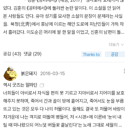
* 김훈 《공터에서》 (해냄, 2017) 생각보다 오래가지 않
(야! 너!) 다시 역사와 나 사이의 거리가 벌어진다. 켄 리우가 대국 중
한 것이 아니라, 전 방위적으로 관찰할 것이 참으로 많았다. 그러나 막
어질 때, 권력은 이번처럼 가장 추악한 형태로 자신을 드러낸다. 침묵
칼은 가리키고 있었다. p 151 그대의 칼내 어깨에는 적이 들어와 살
살 길이 없음을 알아야 한다. 그것이 아마도 살 길이다. 살 길과 죽을
딘MD에 대한 모독이다. 이루지도 못할 걸 뻔히 알지만 책읽는 휴가
일제 강점기 후반부이거나 6.25를 전후로 한 시기라면 더욱 그렇다.
았다. 김훈의 《공터에서》에 둘러싼 논란 말이다. 이 소설을 안 읽어
국 출신 대국 미국인 작가인 자기 존재를 드러내버렸다. 우리말 번역
상 우리가 접한 임진왜란은 단행본 연구서적 내지 드라마에 더 심한
하지 않는 순간, 칼을 쥔 손은 흔들리고, 그 칼은 힘을 잃는다.오늘의
았고, 허리와 무릎에는 임금이 들어와 살았다. 활을 당겨 표적을 겨눌
길이 다르지 않다. 너희는 마땅히 알라'라는 명령은 이처럼 '적의 적으
를 상상하면서 화끈하게 구입하구선 에어컨 옆 책장으로 시원하게 모
그 시기를 배경으로 한 한국문학에 ‘아버지’라는 존재는 부재를 통해
본 사람들도 안다. 유아 성기를 묘사한 소설의 문장이 문제라는 사실
가 측에서도 불편한 마음을 감추지 않는다.'이순신 장군께서 전라도
편중을 둘 것이다. <불멸의 이순신>이나 <징비록>을 보자면, 전자는
계엄령의 그림자는 단지 과거의 반복이 아니라, 우리의 현재와 미래
때 나는 내 어깨에 들러붙은 적을 느꼈고 칼의 세를 바꾸려고 몸을 돌
로 죽어지는 자연사'를 원했던 그의 마음 뿐만이 아니라, 변변한 지원
셨다. 그래도 4권 중 2권은 읽기 시작했으니 나의 본격적인 휴가는
주인공의 삶을 조건을 더 열악하게(가난하게) 만들거나, 존재감이 너
을. 북청(北靑)에서 흥남에 이르는 해안 도로에 피난민들이 가득 차
앞바다에서 왜군의 보급선과 수송선을 모조리 격침하시지 않았다면,
이순신을 중심으로 후자는 유성룡을 중심으로 이야기가 전개된다. 하
에 던지는 질문이다. 우리는 다시 두려움 속에서 침묵할 것인가, 아니
릴 때 나는 내 허리와 무릎 속에서 살고 있는 임금을 느꼈다. 157p 1
조차 받지 못했던 당시의 어쩔 수 없었던 현실로부터도 나온 것이었
이제 시작된 것일지도 모른다. 나머지 2권은 여전히 책장에서 시원하
무도 희미해 있지만 있지 않은 존재다. 이러한 한국 문학의 기이한 ‘부
서 흘러갔다. 이도순은 머리에 쌀 한 말을 이었고, 신혼의 남편이 돌
풍신수길은 이미 한 달 전에 압록강을 건넜을 것입니다. 나흘 전에 이
지만 중요한 사실은 2사람 모두 임진왜란 당시 없었다면 조선의 앞날
면 그 칼끝을 정면으로 바라보며, 스스로의 목소리를 지킬 것인가?계
57 무거운 몸끼니때는 어김없이 돌아왔다. 지나간 모든 끼니는 닥쳐
다라 작가는 묘사하고 있습니다. 나는 적이 울돌목의 사지로 들어와
게 대기중이다. (1) 칼의 노래(김훈) ㅇ 이 훌륭한 문장들을 지금
성부재’(또는 ‘모성과다’)의 현상은 꽤 오래 끈질기게 이어져 20세기
지난 딸을 업었다. (중략) 아기가 남편의 등에서 오줌을 쌌다. 남편이
순신 장군을 뵈었는데, 장군께 안부 인사를 전하시더군요.' (북두, 28
이 없었다는 점이다. 문제점은 드라마가 작가의 상상력이나 허구적
엄령 논란 속에서 어느 대형 신문사가 보여준 태도는 그야말로 '진실
올 단 한 끼니 앞에서 무효였다. 먹은 끼니나 먹지 못한 끼니나, 지나
더보기
주기를 바랐다. 그것이 전선 열두 척으로 적을 맞을 수 있는 단 하나의
과 같은 심정으로 읽으면 김훈 작가님께 정말 미안해 지는데, 정말 죄
후반에 활약한 작가들의 작품에도 여전히 그 흔적이 남아 있다. ‘아버
처네를 풀었다. 이도순은 보따리에서 기저귀를 꺼냈다. 딸아이의 작
6)명의 군인이 자국의 장군에게 보고를 하며 타국의 장군을 이렇게
인 요소를 다소 집어넣어 이야기를 극적으로 이끌어내나, 대하드라마
을 가장한 기만의 언어'였다. 한나 아렌트는 『전체주의의 기원』에서
간 끼니는 닥쳐올 끼니를 해결할 수 없었다. 끼니는 시간과도 같았다.
전략이었다. 전략이라기보다는 그 이외에는 아무런 방책이 없었다.
공감 (
43
)
댓글 (29)
송해지는데,,,,,,나는 주인공 이순신장군에 내가 존경하고 마음의 빚같
지’라는 존재가 꽤 큰 의미를 가지고 있는 외국의 문학(특히 이웃 일
은 성기가 추위에 오므라져 있었는데 그 안쪽은 따쓰해 보였다. 거기
높이는 것은 바른 화법이 아니다. 하지만 임진왜란 때 원군이랍시고
사극의 경우 기본적으로 기초 사료와 어느 정도 부합되어야 한다. <
이렇게 말한다. '진실이 부정되고 거짓이 수단화될 때, 권력은 가장 추
(······) ​그해 겨울에 헤아릴 수 없이 많은 격군과 사부들이 병들어 죽고
…… 나를 죽이면 나를 살릴 수 없기 때문에 임금은 나를 풀어준 것 같
은 걸 가지고 있는 누군가를 어느 순간부터 겹쳐서 읽고 있다. 그분이
본의 문학은 오히려 ‘어머니 부재’라는 느낌이 들만큼 부성이 강조된
가 따뜻하므로 거기가 가장 추울 것이었다. 젖은 기저귀에서 김이 올
와서, 그것도 조상이 조선 사람이라는 인물이 열심히 싸우지도 않고
불멸의 이순신>은 소설도 있었으나 더 중요한 것은 김훈 작가의 <칼
악한 형태로 존재한다.' 이 신문사는 국민의 상식을 무시하고, 왜곡된
굶어 죽었다. 나는 굶어 죽지 않았다. 나는 수군통제사였다. 나는 먹었
았다. 그러므로 나를 살려준 것은 결국은 적이었다. 살아서, 나는 다시
겹쳐져서 문장이 더더욱 아리고, 상황을 묵묵히 바라보며 견디는 한
다.)에 비해 한국 문학은 대부분 어머니 혼자 아이를 낳아 어머니 혼
랐다.[1] 어떤 독자들은 이 문장을 보자마자 불편하다고 느꼈다. 특히
여러 잡음만 일으킨 인물에게 이순신을 낮추어 언급하기 싫었으리라.
붉은돼지
2016-03-15
메뉴
의 노래>였다. 칼의 노래를 예전에 약간 읽은 기억이 있다. 문체가 매
프레임을 통해 국민의 분노를 조롱한다. 그들은 국민을 똥멍충이로
다. (······)그해 겨울의 밥은 무참했다. 끼니는 계속 돌아왔고 나는 먹
나를 살려준 적 앞으로 나아갔다. 세상은 뒤엉켜 있었다. 그 뒤엉킴은
인간의 시선, 생각, 마음 때문에 더더욱 진도는 더뎌나간다. 이제는 오
자 기른다. 김원일 『마당 깊은 집』-남성작가, 남성주인공-, 박완서
김현 시인은 ‘딸아이의 작은 성기’에 대한 묘사가 남성 중심적 시각이
독자인 내 마음도 그랬다. 그래서 영특한 담원사의 계책을 우리 번역
우 비장하고 엄중했다. 이순신의 마음이 어떻게 되어있는지 말 그대
보고, 진실을 자신의 정치적 목적을 위해 왜곡하며, 허상을 마치 진실
역시 굿즈는 알라딘
었다. 나는 말없이 먹었다. p 189 밥 / p 193~194 밥나는 결국 자연
말을 걸어볼 수 없이 무내용했다. 전선의 장수와 병사들은 이처럼 죽
랜만에 느끼는 울컥함을 더 진하게 붙잡고 싶은 마음에 느리게 느리
『엄마의 말뚝』-여성 작가 여성주인공-등등을 봐도 그렇지만 말이다,
반영된 관음증적 시선이라고 주장했다.[참고1] 그런데 이 문장을 남
문으로 읽으면서 자꾸만 나는 한산과 명량을 떠올렸고 장성주 역자의
로 칼을 마음에 품고, 자신은 언제나 칼 위에 걷고 있는 칼집 같은 모
처럼 내세운다.한편, 아렌트의 『예루살렘의 아이히만』은 '악의 평범
너희들이 아비로서 자식을 편히 못 기르고 지아비로서 지어미를 보호
사 이외의 방식으로는 죽을 수 없었다. 적탄에 쓰러져 죽는 나의 죽음
음을 각오하고 전투에 임하고 있거늘, 뭐 하나 지원도 제대로 해주지
게 조금씩 조금씩 읽고 있다. 가끔은 맥주를 곁에 두구선! - (처음)
한국 문학에서는 피츠제럴드의 『위대한 개츠비』에서 “누군가를 비판
성 중심적 · 관음증적 시선이 빚어낸 최악의 표현으로 규정하는 비판
문장에서 김훈을 보았다. 역시나 번역서는 번역서이고 번역가의 창작
습이었다. 칼을 가지고 있기에 그 자신조차 벨 수 있다는 각오에서 더
성'이라는 개념을 통해, 이러한 권력과 거짓의 메커니즘을 더욱 날카
해주지 못하며, 죽어서 간과 골이 땅에 흩어지고, 죽어서도 눈을 부릅
까지도 결국은 자연사일 것이었다. 그러나 나는 적이 물러가버린 빈
않았던 임금은 내내 이러한 이순신을 다구치기만 합니다. --- '남쪽
버려진 섬마다 꽃이 피었다. - (마지막) 세상의 끝이...이처럼...가
하고 싶을 때는 이 점을 기억해 두는 게 좋을 거다. 세상의 모든 사람
의 근거들이 빈약해 보인다. 관음증은 남을 몰래 훔쳐보는 행위이다.
활동 없이는 담원사의 '코드 네임 북두'도 제 빛을 발하지 못한다. 이
이상 무슨 수식어를 붙어야 한단 말인가? 그러나 임진왜란을 말하
롭게 꿰뚫는다. 아이히만은 자신이 단지 명령에 따라 행동했을 뿐이
뜨고 있는 것은 모두 다 나의 허물이다. 올해도 결국 또 저물어 바람이
바다에서는 죽을 수 없었다. 나는 갈 것이었다. p 294 서늘한 중심
바다의 장수는 무얼 하고 있느냐. 너는 수군을 이끌고 물길로 나아가
볍고....또...고요할 수 있다는 것이..., 칼로 베어지지 않는 적들을......
이 다 너처럼 유리한 입장에 서있지는 않다는 것을.”라는 멋진 조언을
인간은 사회를 조직하고 집단생활을 하다 보니 개개인의 원시적 본능
야기는 이야기이다. 역사를 너무 의식하면 마음이 무거워진다.
기 전에 이순신이란 한 인간을 말할 수 없겠지만, 임진왜란이란 전체
라고 주장하며, 자신의 행위가 만들어낸 참혹한 결과에 대해 도덕적
차가운데 나는 객지로 떠돌며 병들어, 저 <시경>에 이른바 ‘눈비 내
적의 중원 병력을 바다에서 부수어라. …… 즉시 경상 해안 쪽의 적을
이 세상에 남겨놓고....내가 먼저...., 관음포의 노을이......적들 쪽으
남기는 닉 캐러웨이의 아버지 같은 아버지는 나오지 않는다. (스콧 피
은 억제되어야만 했다. 남의 눈 때문에 억압되어 온 감정이 다른 사람
적인 맥락을 살펴보는 게 필요하다. 성인(聖人)이란 단어처럼 일반
책임을 회피했다. 그는 스스로의 무지를 무기로 삼아, 제도적 악의 일
릴 때 떠나왔으되 어느덧 버들꽃 흩날린다’는 노래 그대로 세월의 덧
없애라.', '너는 빼앗은 왜적의 조총을 많이 쌓아두고 있다 하니 그중
로...... (2) 바덴바덴에서의 여름(레오니드 치프킨) ㅇ 나에게 바덴
츠제럴드의 『위대한 개츠비』는 1925년 작품이다) 그 시대 한국의