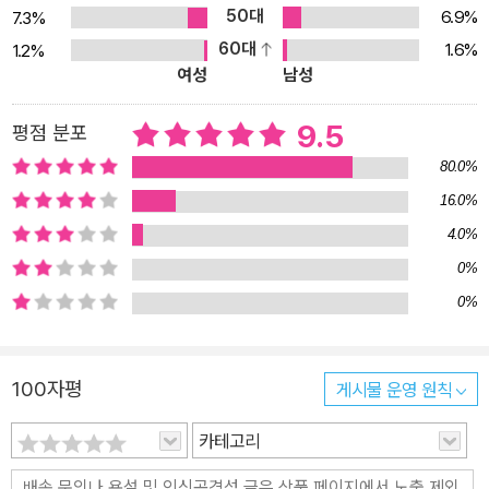
50대
6.9%
7.3%
문학에 벼락처럼 쏟아진 축복”이라는 찬사를 받으며 2001년 동인문
60대
1.6%
1.2%
학상으로 선정되었다. 또한 이 작품은 프랑스 갈리마르 출판사가 20
여성
남성
세기 이후 가장 뛰어난 문학작품만을 선정 출판하는 ‘전세계 문학총
서’로 번역 소개되었다. 한국문학작품 중에서 이 시리즈에 선정 출판
9.5
평점 분포
된 것은 현재까지 이 작품이 유일하다.
80.0%
16.0%
4.0%
0%
0%
100자평
게시물 운영 원칙
카테고리