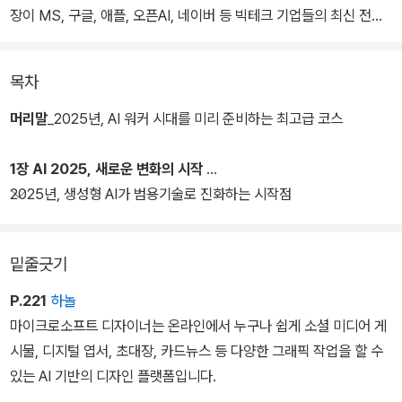
장이 MS, 구글, 애플, 오픈AI, 네이버 등 빅테크 기업들의 최신 전략
을 분석하고, 2025년 AI 트렌드를 정리한다.
목차
또한 지난 1년여 간 다양한 강의현장에서 만난 3만여 명 사용자들의
요구를 감안하여, 우리 삶과 일에서 활용도가 높은 AI 도구 50개를
머리말
_2025년, AI 워커 시대를 미리 준비하는 최고급 코스
뽑아 활용법을 소개한다. 챗GPT·코파일럿·제미나이 등 범용 AI 도구
와 미드저니·픽토리·아이바 등 그림·영상·음악에 특화된 AI들을 업무·
1장 AI 2025, 새로운 변화의 시작
학습·창작 활동에 어떻게 써먹을 수 있는지 구체적인 사례와 함께 다
2025년, 생성형 AI가 범용기술로 진화하는 시작점
룬다. 글·그림·영상·음악 등을 위한 AI부터 일잘러를 위한 업무별 생산
성 AI 도구까지, 이 책 한 권으로 끝.
밑줄긋기
P.221
하놀
마이크로소프트 디자이너는 온라인에서 누구나 쉽게 소셜 미디어 게
시물, 디지털 엽서, 초대장, 카드뉴스 등 다양한 그래픽 작업을 할 수
있는 AI 기반의 디자인 플랫폼입니다.