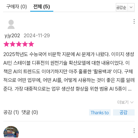
가 안 떠올 때, 1인 기업가가 시간과 비용을 아끼고 싶을 때, 대학생이
구매자 (0)
전체 (5)
리포트를 쓸 때, 부모가 아이의 공부·수행평가를 도와줄 때, 비오는 주
말에 갑갑한 집에서 아이와 놀아줘야 할 때, 사전처럼 옆에 끼고 항상
메뉴
펼쳐보는 AI 트렌드&활용백과가 될 것이다.
yjy202
2024-11-29
2025학년도 수능국어 비문학 지문에 AI 문제가 나왔다. 이미지 생성
AI인 스테이블 디퓨전의 원천기술 확산모델에 대한 내용이었다. 이
책은 AI의 트렌드도 이야기하지만 아주 훌륭한 '활용백과' 이다. 구체
적으로 어떤 업무에, 어떤 AI를, 어떻게 사용하는 것이 좋은 지를 알려
준다. 가장 대중적으로는 업무 생산성 향상을 위한 범용 AI 5종이 있
다. 챗GPT, 코파일럿, 제미나이, 클로드, 클로바X 가 그것 들이다. 범
더보기
용 AI의 특징은 글쓰기부터 코딩, 분석, 추론까지 폭넓은 작업을 할 수
공감 (
1
)
댓글 (0)
있고, 각각 고유한 특성과 강점이 있다. 챗 GPT는 24년 5월, 인간처
럼 추론하는 GPT -4o 를 탄생시켰고 사생활 보호와 보안기능이 탑
재되었다. 마이크로소프트의 코파일럿은 24년 10월, AI 컴패니언을
메뉴