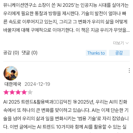
뮤니케이션연구소 소장이 쓴 ‘AI 2025’는 인공지능 시대를 살아가는
를 다루며 많은 독자들에게 알려져 있다. 그의 저서 중에서 'AI 2024
우리에게 필요한 통찰과 방향을 제시한다. 기술의 발전이 얼마나 빠
트렌드 & 활용백과'와 '챗봇 2025 트렌드 & 활용백과'는 베스트셀러
른 속도로 이루어지고 있는지, 그리고 그 변화가 우리의 삶을 어떻게
가 되었다. 그는 AI와 관련된 깊이 있는 통찰력을 제공하는 저자로 알
바꿀지에 대해 구체적으로 이야기한다. 이 책은 지금 우리가 무엇을
려져 있다. ​이번 <AI 2025 트렌드 & 활용백과>는 2025년 AI 워커
준비해야 할지, 어떻게 대응해야 할지를 차분히 풀어내며 독자들에게
시대를 대비하기 위한 필독서이다. 이 책에는 AI의 최신 트렌드와 비
더보기
질문을 던진다.​‘AI 2025‘는 총 8장으로 구성되어 있다.우선, 1장에서
즈니스 활용 방안, 프롬프트 엔지니어링, 창작 등 다양한 주제를 포괄
공감 (
0
)
댓글 (0)
는 2025년 AI 트렌드 10가지를 소개한다.각 트렌드들이 우리의 일
적으로 다루고 있다. 이 책은 AI 기술이 어떻게 발전하고 있으며, 이를
과 삶에 어떤 영향을 미칠지 살펴본다. 글로벌 테크 기업들의 ’삼국
통해 개인과 기업이 어떻게 변화할 수 있는지를 설명한다. 특히, AI 도
지‘를 방불케하는 AI 시장을 둘러썬 전략들을 엿볼 수 있다.2장은 챗
메뉴
구 50여 가지를 소개하며, 독자들이 실질적으로 활용할 수 있는 방법
GPT, 코파일럿, 제미나이, 클로드, 클로바X 등 이른바 범용 AI를 다
도 제시하고 있어 아주 유용한 책이다. ​이 책을 읽기 전에 리처드를 만
대한제국
2024-12-19
루며, 각 범용 AI의 특성과 생생한 노하우를 담았다. 보통 우리는 “아
나 더 AI에 대한 관심이 많아졌다. AI가 우리의 일자리를 대체할 것이
는 만큼 보인다”라고 이야기 하지만 저자는 AI는 “쓰는 만큼 보인
라는 우려가 있지만 오히려 AI를 통해 새로운 기회를 창출할 수 있다
AI 2025 트렌드&활용백과✍🏻김덕진 🎯2025년, 우리는 AI의 진화
다”라고 말하고 있다.3장과 4장에는 내 맞춤형 AI 활용을 위한 프로
는 점이 인상적이었다. 저자는 AI를 활용한 창의적인 접근법을 제시
속에서 또 하나의 큰 변화를 맞이하고 있습니다. AI는 이제 단순한 기
프트 엔지니어링과 챗봇 만들기5장과 6장에선 누구나 쉽게 할 수 있
하고 독자들에게 긍정적으로 AI를 바라볼 수 있는 시각을 제공한다. ​
술을 넘어 우리의 삶과 일을 변화시키는 ‘범용 기술’로 자리 잡았습니
는 이미지 및 영상 생성7장과 8장에서는 AI 워커 시대를 준비하는 이
<AI 2025 트렌드 & 활용백과>는 AI에 관심이 있는 모든 분들에게
다. 이번 글에서는 AI 트렌드 10가지와 함께 AI를 활용할 수 있는 실
들을 위한 실무 활용 AI를 다룬다.책의 곳곳에 저자의 생생한 사용 경
추천한다. 특히, 비즈니스 리더, 마케팅 전문가, 그리고 AI 기술을 활