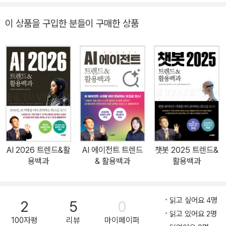
도구와 서비스를 소개하는 쪽으로 변화했으며, 나만의 브랜드나 비즈
니스를 구축하는 크리에이티브 도구에 대한 심화교육으로 교육의 축
이 상품을 구입한 분들이 구매한 상품
이 옮겨갔다. 2024년은 AI에 관한 한 우리 모두가 아직은 초등 1학년
이었다. 그리고 1년이 지난 2025년, 이제 전 세계가 모두 ‘2학년’이
되면서 빠르게 선행학습을 하는 사람들도 생겨났고, 어떤 사람은 벌
써 수능 준비를 하는 모습이 보인다. 반면 아직 시작도 하지 못한 채
막연히 어렵게 느끼는 이들도 있다. 하지만 부담을 가질 필요가 전혀
없다. 우리는 AI로 시험을 보는 것이 아니고, 그저 AI를 통해서 일을
하고, AI를 가지고 놀 뿐이다. 아직은 누구나 AI와 함께할 수 있는 시
간이다. 『AI 2025』(트렌드&활용백과)는 2025년에 일어날 ‘AI 워커
시대’를 미리 준비할 수 있도록 구성한 필독서이다. 가장 핫한 IT커뮤
AI 2026 트렌드&활
AI 에이전트 트렌드
챗봇 2025 트렌드&
니케이터 김덕진 소장이 주목할 만한 AI 트렌드부터 당장 써먹을 수
용백과
& 활용백과
활용백과
있는 AI 도구 50개 활용법까지 상세히 소개한다. 지난 1년 동안 전국
을 돌아다니며 수백 곳에서 AI 강의와 컨설팅을 통해 3만여 명을 만
나며 들었던 그들의 생각과 고민을 꾹꾹 모아 만들었다. 글·그림·영상·
읽고 싶어요 4명
2
5
0
음악 등을 위한 AI부터 일잘러를 위한 업무별 생산성 AI 도구까지, 일
읽고 있어요 2명
100자평
리뷰
마이페이퍼