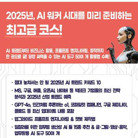
한 공중파 뉴스와 라디오 등에서 15년 이상 전문 패널로 활동하며 IT
커뮤니케이터로서의 입지를 다져왔다. 최근에는 피지컬 AI 분야 투자
기업의 기술고문으로 리서치와 전략수립에 참여하며 넥스트 패러다
임을 연구하고 있다. 현재 MBC 「손에 잡히는 경제」, KBS1라디오
「세상의 모든 정보」 등에서 IT 이슈를 알아듣기 쉽게 설명해 주는 고
정 코너를 통해 대중과 소통하고 있으며, AI에 대한 쉽고 명쾌한 해석
으로 대기업 임직원 대상 강연 및 대중 강연에서 큰 호응을 얻으며 지
속적인 러브콜을 받고 있다. 저서로는 종합 베스트셀러 『AI 2024』,
『AI 2025』, 『AI 2026』 ‘트렌드&활용백과’ 시리즈를 비롯해 『AI 에
이전트』, 『챗봇 2025』 등을 출간했다.유튜브 채널│김덕진의 AI디아
(@aidia-v5w) 강의 요청│info@itcl.kr, www.itcl.kr