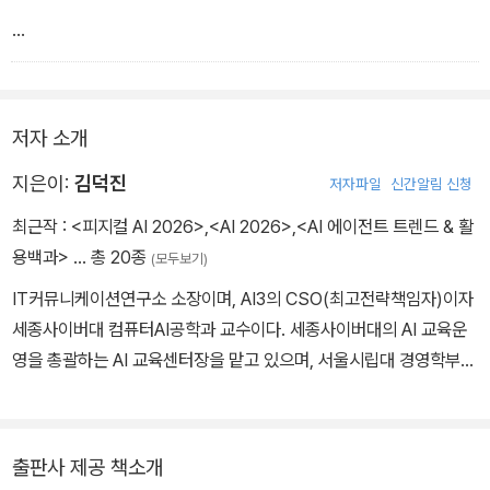
마이크로소프트 디자이너는 이미지 생성 AI인 달리-3가 탑재되어 있
어서, 원하는 이미지에 대한 설명 텍스트 한 줄만 입력하면 이미지를
저자 소개
만들어 줍니다. 챗GPT나 코파일럿에서도 그림을 생성할 수 있지만,
마이크로소프트 디자이너는 이미지 편집도 같이 할 수 있다는 것이
지은이:
김덕진
저자파일
신간알림 신청
장점입니다.
최근작 :
<피지컬 AI 2026>
,
<AI 2026>
,
<AI 에이전트 트렌드 & 활
용백과>
… 총 20종
(모두보기)
IT커뮤니케이션연구소 소장이며, AI3의 CSO(최고전략책임자)이자
세종사이버대 컴퓨터AI공학과 교수이다. 세종사이버대의 AI 교육운
영을 총괄하는 AI 교육센터장을 맡고 있으며, 서울시립대 경영학부
(MIS) 겸임교수로도 활동하고 있다. 행정안전부 인공지능정부 기술
자문단과 한국수자원공사(K-water) AI First 전략 자문위원단으로
도 참여하고 있다. 복잡한 IT 기술과 비즈니스 구조를 대중들에게 쉽
출판사 제공 책소개
고 재미있게 전달하기 위해 IT커뮤니케이션연구소를 만들었고, 다양