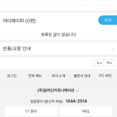
혁신을 일으키고 있습니다. AI로 제어되는 로봇은 더 직관적이고 인
미래를 준비하는 방법에 대해 이야기한다. AI 기술을 이해하고 활용
니다. 비전문가도 이해하기 쉽게 풀어낸 내용 덕분에 누구나 AI를 업
간적인 상호작용을 가능하게 만듭니다.5️⃣AI 언어모델의 춘추전국시
하는 능력을 키워야 한다는 것이다. 특히 AI와 관련된 교육, 학습 방
무에 적용해 경쟁력을 높이는 데 도움을 줄 수 있는 책인것 같아요. 책
대오픈AI, 구글, MS 등 글로벌 빅테크 기업들은 AI 언어모델 개발 경
법, 실천 전략을 구체적으로 제안하며 독자들이 당장 실천에 옮길 수
쓰기
마이페이퍼 (0편)
의 구체적인 설명들을 하나 하나 실습해보며, AI와 좀 더 친숙해 질
쟁을 펼치고 있습니다. 각 기업은 더 빠르고 정확하며, 효율적인 AI 모
있는 지침을 제공한다.​책을 읽으며 가장 마음에 남았던 한 문장은 “기
수 있었어요. AI가 어렵게 느껴졌다면, 이 책으로 접해 보는 것도 좋
델을 제공하기 위해 치열한 기술 전쟁을 벌이고 있습니다....📚AI 활
술은 도구일 뿐, 그 도구를 어떻게 사용할지는 결국 인간의 몫이다”였
등록된 글이 없습니다
을 것 같아 추천합니다. <이 책은 채성모의손에잡히는독서를 통해 도
용법: 실무에서 바로 적용하기 1️⃣업무 생산성을 높이는 범용 AI 도구
다. AI가 세상을 바꾸는 만큼 우리가 기술을 어떻게 대하느냐에 따라
서를 제공받아 주관적으로 작성한 리뷰입니다.>
챗GPT:텍스트 생성, 데이터 분석, 코딩 등 다양한 작업을 지원하며,
개인과 사회의 미래가 달라질 수 있음을 저자는 강조한다.​이 책은 변
반품/교환 안내
초보자도 쉽게 사용할 수 있습니다. 파일럿:마이크로소프트의 생산성
화하는 시대 속에서 방향을 잃지 않기 위해 기술을 우리 삶의 도구로
AI로, 보고서 작성, 데이터 시각화 등 직장인을 위한 강력한 도구입니
삼기 위해 꼭 필요한 통찰을 담고 있다. AI가 만들어 갈 2025년 이후
다.제미나이:구글의 범용 AI로 최신 정보 검색과 문서 작성에 탁월합
의 세상에서 우리는 어떤 선택을 해야 할지 고민하게 만드는 책이다.
니다. 클로바X:네이버의 한국어 특화 AI로, 자연스러운 대화와 콘텐
로그인
전체 메뉴
회사 소개
출판사 안내
PC 버전
‘AI 2025’는 우리가 주체적으로 미래를 준비하는 방법에 대해 생각하
츠 제작이 가능하며 한국 생태계와 강하게 연계됩니다.2️⃣창작 활동
게 만든다. 기술이 아무리 발전해도 인간다운 가치는 여전히 중심에
을 위한 AI 도구미드저니: 간단한 텍스트 입력만으로 고품질 이미지
(주)알라딘커뮤니케이션
있어야 한다는 메시지를 통해 독자들에게 따뜻한 경고와 함께 실천적
를 생성합니다. 캐릭터 디자인이나 인상파 그림 등 다양한 스타일도
인 조언을 건네는 책이다.​ㅡ​'채성모의 손에 잡히는 독서(채손독)'를
1544-2514
일반문의 (발신자 부담)
가능해 창작자들에게 사랑받고 있습니다.픽토리: 텍스트를 기반으로
통해 도서 협찬을 받아서 주관적으로 작성한 리뷰입니다.​[작성자]인
숏폼 영상을 생성하는 데 최적화된 도구로, 소셜미디어 마케팅에 유
1:1 문의
FAQ
스타 #하놀 @hagonolza블로그 https://blog.naver.com/hago