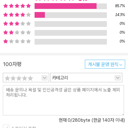
‘6. AI 시대 데이터 확보 전쟁’, ‘7. AI 크리에이터 이코노미’, ‘8. 동반
85.7%
자가 되는 캐릭터 AI와 AI 인플루언서’, ‘9. AI 길들이는 파인튜닝의
14.3%
대중화’, ‘10. AI를 둘러싼 법적·윤리적 쟁점 구체화’ 등 10가지로 뽑
0%
았다. 아울러 AI의 10가지 트렌드들이 우리의 일과 삶에 어떤 영향을
미칠지 살펴본다. 또한 글로벌 테크 기업들의 『삼국지』를 방불케 하
0%
는 AI 시장을 둘러싼 전략들도 엿볼 수 있을 것이다. 챗GPT, 코파일
0%
럿, 제미나이 등 최신 업데이트 내용 포함 2장에서는 챗GPT·코파일
럿·제미나이·클로드·클로바X 등 다양한 범용 AI들이 글쓰기, 코딩, 데
100자평
게시물 운영 원칙
이터 분석, 창작까지 폭넓은 작업을 얼마나 유연하게 지원하는지를
실제 사례와 함께 소개한다. 또한 각 범용 AI들마다 고유한 강점을 소
카테고리
개하며, 각 범용 AI를 내 업무성격에 맞게 어떻게 조합하여 더 나은 결
과를 얻을 수 있는지에 대한 가이드도 제공한다. 내 업무 맞춤형 챗봇
만들기, 실용적 예제와 팁이 가득 3장에서는 대화형 AI에게 좋은 질
문을 하는 방법론을 알아보고, ‘업그레이드’된 프롬프트 엔지니어링
기법들을 소개한다. 4장에서는 내 업무에 맞는 맞춤형 챗봇을 만드는
현재
0
/280byte (한글 140자 이내)
법을 실었다. 코딩 지식이 없어도 누구나 ‘홍보기사 작성기’ 같은 챗봇