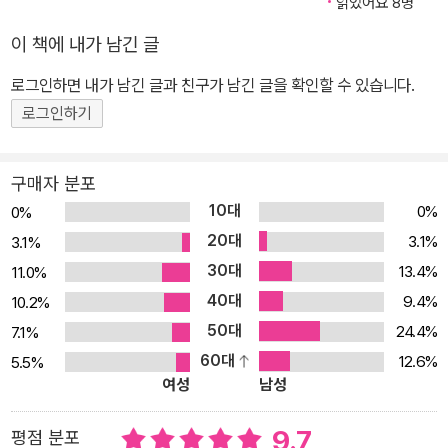
과 생활에서 ‘AI 네이티브 세대’와 함께하려는 분들에게 길잡이가 될
읽었어요 8명
것이다. AI 빅테크 기업들의 최신 전략 분석과 2025년 AI 트렌드 예
이 책에 내가 남긴 글
측(키워드 10) 2024년 AI 분야에서 노벨 물리학상과 화학상을 받은
로그인하면 내가 남긴 글과 친구가 남긴 글을 확인할 수 있습니다.
것은 업계에서도 정말 충격이었다. 응용분야의 하나라고 치부되던 AI
가 이제는 본격적인 기초학문으로서 인정받게 된 것이다. 한편, 202
로그인하기
4년 11월 14일 실시된 <수능 국어>의 비문학 지문에 AI 문제가 나왔
다. 이미지 생성 AI인 스테이블 디퓨전의 원천기술이 되는 확산모델
구매자 분포
에 대한 내용인데, 이제 AI는 모두가 알아야 하는 전국민 교양 필수과
10대
0%
0%
목이 된 것이다. 이제 세상의 변화를 미리 알려면 AI를 알아야 한다. 1
20대
3.1%
3.1%
장에서는 세상을 바꾸는 AI 트렌드를 빠르게 따라가는 사람들을 위해
30대
13.4%
11.0%
오픈AI, MS, 구글, 애플 등 빅테크 기업들의 최신전략을 분석하고, 2
40대
9.4%
10.2%
025년 AI 트렌드를 중점적으로 소개한다. 김덕진 소장은 2025년을
50대
24.4%
7.1%
‘AI가 세상을 바꾸는 범용기술로 진화하는 시작점’이라고 규정하고, 2
60대
12.6%
5.5%
025년을 대표하는 AI 트렌드 키워드로 ‘1. AI 에이전트 르네상스 시
여성
남성
대’, ‘2. AI 인터페이스 혁명’, ‘3. 검색의 뉴노멀, AI 검색의 일상화’, ‘4.
멀티모달 AI로 완성되는 로봇 기술’, ‘5. AI 언어모델의 춘추전국시대’,
9.7
평점 분포