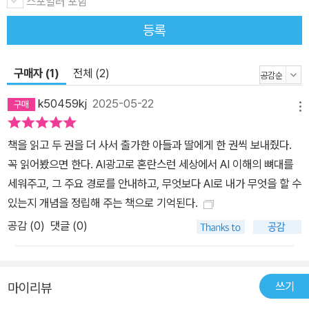
을 손쉽게 만들 수 있다. 초보자도 쉽게 이해할 수 있도록 실용적인 예
스포일러 포함
제와 팁을 가득 담았다. 글·그림·영상·음악, 업무별 생산성 AI 도구 50
등록
개 활용법까지! 김덕진 IT 커뮤니케이션 소장이 지난 1년간 만난 수많
은 사람들과 현장의 요구를 반영하여, 일잘러를 위한 업무별 생산성
구매자 (1)
전체 (2)
AI 도구부터 그리기를 위한 AI 사용법, 비디오와 음악을 위한 AI 사용
법까지 알짜배기 생성형 AI 도구 50개의 활용법을 담았다. 김덕진 소
k50459kj
2025-05-22
메뉴
장의 특유의 설명 능력으로 AI를 쉽고 재미있게 이해할 수 있을 것이
다. 이 중에서 내 업무나 특성에 맞는 것을 골라서 나만의 워크플로를
책을 읽고 두 권을 더 사서 출가한 아들과 딸에게 한 권씩 보내줬다.
만들어 보면 큰 도움이 될 것이다. 직장인·대학생·부모 필독서―사전
꼭 읽어봤으면 한다. AI광고로 혼란스런 세상에서 AI 이해의 뼈대를
처럼 옆에 끼고 펼쳐보는 AI 활용백과 10여 년이 넘는 기간 동안 대중
세워주고, 그 주요 경로를 안내하고, 무엇보다 AI로 내가 무엇을 할 수
에게 기술분야를 설명하며 소통해온 IT 커뮤니케이터 김덕진 소장이
있는지 개념을 정립해 주는 책으로 기억된다.
우리 삶과 가까운 주제와 함께, 재미나고 쫄깃하게 AI에 대해 설명해
공감 (
0
)
댓글 (0)
준다. 책을 펴고 단순히 따라해 보는 것만으로도 AI가 무엇이고, 내 일
과 삶, 그리고 아이들과의 놀이에서 어떻게 사용할 수 있을지, 또는 AI
를 가지고 혼자 어떻게 놀 수 있을지 감이 잡힐 것이다. 직장인이 번거
쓰기
마이리뷰
로운 업무의 자동화가 절실할 때, 보고서 쓰기가 막막하고 아이디어