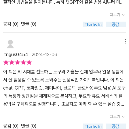
질적인 방법들을 알아봅니다. 특히 챗GPT와 같은 범용 AI부터 미드
험과 팁들을 통해, AI로 인해 일하는 방식과 사고법이 변화하는 놀라
용하고자 하는 학생들이 보면 아주 유익한 책이다. 또, AI의 발전이 개
저니, 픽토리 등 창작에 특화된 도구들까지 소개하며, AI 시대를 스마
운 재미를 느끼게 될 거라고 이야기하고 있다.​AI의 발전은 단순한 기
더보기
인의 삶에 어떤 영향을 미칠지를 고민하는 모든 분들에게도 도움이
트하게 준비하는 방법을 알려줍니다. 🔖 AI 2025 트렌드: 우리가 주
술 혁신을 넘어 이미 우리의 일상과 산업 전반을 재편하고 있다. 특히
될 것이다. 이 책과 더불어 '챗봇 2025 트렌드 & 활용백과'와 같이 보
공감 (
0
)
댓글 (0)
목해야 할 10가지1️⃣AI 에이전트 르네상스 시대2025년, AI는 더 이
ChatGPT와 같은 생성형 AI의 등장은 많은 사람들에게 신선한 충격
면 활용면에서 더 좋을 것이다. ​​​​AI 미래를 준비하는 자들에게 필수 지
상 단순한 도구가 아닙니다. ‘AI 에이전트’는 우리의 업무 파트너로 진
을 주었다. 저자는 이러한 변화를 AI가 우리의 삶과 경제에 미칠 구체
침서AI 2025 트렌드 & 활용백과채성모의 손에 잡히는 독서를 통해
화하며 흥정, 협상, 문제 해결 등 복잡한 작업도 스스로 수행합니다.
메뉴
적인 영향을 차분히 분석한다.​이 책에서 특히 눈길을 끄는 부분은 AI
도서 지원을 받아주관적으로 작성한 리뷰입니다.
특히 무역, 영업, 고객 서비스 분야에서 AI 에이전트는 핵심적인 역할
가 직업 세계에 끼칠 변화다. 어떤 직업이 사라지고, 어떤 새로운 가능
tngus0454
2024-12-06
을 담당하게 될 것입니다.2️⃣AI 인터페이스 혁명복잡한 명령어를 이
성이 열릴 것인지, 데이터를 통해 보여준다. 하지만 그는 AI로 인한 일
해하지 않아도 AI를 쉽게 활용할 수 있는 시대가 열렸습니다. 멀티모
자리 감소만을 경고하지 않는다. “AI를 활용하는 사람만이 새로운 시
이 책은 AI 시대를 선도하는 도구와 기술을 실제 업무와 일상 생활에
달 인터페이스를 통해 텍스트, 음성, 이미지를 동시에 처리할 수 있는
대의 주인공이 될 수 있다”며 기술의 흐름을 이해하고 이를 기회로 삼
서 잘 활용할 수 있도록 도와주는 실용적인 가이드북입니다. 이 책은
기술이 빠르게 발전하며 사용자 경험이 대폭 향상되고 있습니다. 3️⃣
으라는 메시지를 전한다.​한편, AI와 인간의 관계에 대한 철학적 논의
chat-GPT, 코파일럿, 제미나이, 클로드, 클로바X 주요 범용 AI 도구
검색의 뉴노멀: AI 검색의 일상화검색은 더 이상 키워드 입력에 머물
도 깊이 있게 다룬다. AI가 인간을 넘어서는 지능을 갖게 되는 시대,
의 특징과 장단점을 체계적으로 분석하고, 무료와 유료 서비스의 활
지 않습니다. AI는 대화형 인터페이스를 통해 사용자의 의도를 깊이
우리는 어떤 가치를 지켜야 할까? 기술이 발전할수록 인간 고유의 창
용법을 구체적으로 설명합니다. 초보자도 따라 할 수 있는 실습 중심
이해하고, 맞춤형 결과를 제공합니다. 특히 개인화된 추천과 실시간
의성과 감성, 윤리적 판단이 더 중요해진다고 저자는 강조한다. 그는
의 구성으로, AI를 직접 다뤄보며 학습할 수 있는 점이 이 책의 큰 강
데이터 분석이 AI 검색의 핵심입니다.4️⃣멀티모달 AI와 로봇 기술로
더보기
기술을 무작정 두려워하거나 맹목적으로 받아들이지 말고, 중심을 잡
점이라고 생각합니다. 또한, 효과적인 프롬프트 엔지니어링과 유용한
봇과 AI의 결합은 제조업부터 개인 비서 서비스까지 다양한 분야에서
고 주체적으로 활용할 수 있어야 한다고 말한다.​마지막으로 우리가
공감 (
0
)
댓글 (0)
자료 공유 사이트도 소개해 AI 활용 능력을 한 단계 끌어올릴 수 있습