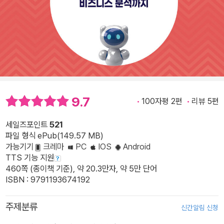
9.7
100자평 2편
리뷰 5편
세일즈포인트
521
파일 형식 ePub(149.57 MB)
가능기기
크레마
PC
IOS
Android
TTS 기능 지원
460쪽 (종이책 기준), 약 20.3만자, 약 5만 단어
ISBN : 9791193674192
주제분류
신간알림 신청