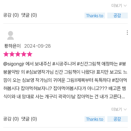
먹을텐데~ 이게 무슨 말이지?? 하면서 아이들의 상상력이 증폭되면
더보기
서 이책이 시작되어요. 주인공 곽이가 브로콜리, 버섯, 호박, 파프리
공감 (
0
)
댓글 (0)
카, 콩에게 잡아먹혀채소탐험을 떠나게 되는데, 미로 같은 그림속에
서 다양한 채소정보도 얻고, 채소에 대해서 더 친근하게 다가갈 수 있
어요. 잡아먹혀 입으로 들어가 똥, 방구로 나오는건진짜 너무 재미있
메뉴
는 부분이예요. 여기서 아이들이 가장 많이 웃어요 ㅎㅎㅎ아이들 웃
퐝하욘이
2024-09-28
음 포인트가 너무 많아서 읽는 동안 웃음이 터져 나올 꺼예요. 다양한
야채와 과일이나오는 가을에 아이들과 탐색 해보며함께 읽어보길 추
@sigongjr 에서 보내주신 #시공주니어 #신간그림책 애정하는 #붕
천 합니다 ! ^^ #시공주니어출판사 로부터 도서협찬을 받아 서평을
붕꿀약방 의 #심보영작가님 신간 그림책이 나왔다! 표지만 보고도 느
작성하였습니다. 감사합니다.
낌이 오는 심보영 작가님의 귀여운 그림!!제목부터 독특하다 #잡아먹
혀봅시다 잡아먹혀보자니? 잡아먹어봅시다가 아니고??? 배고픈 뱀
식이와 내 맘대로 사는 개구리 곽곽이!날 잡아먹는 건 내가 고른다며
당당하게 뱀식이에게 맞선다. 잡아먹히지 않을거야!가 아니라 포식자
더보기
를 고른다고???근데 그게 무시무시 브로콜리???????? 으스스스
공감 (
0
)
댓글 (0)
버섯??????이게 무슨 엉뚱한 소리지? 싶은데 아이들은 깔깔깔.수
동적으로 잡아먹히지 않고 자신있게 포식자(?)의 입 속으로 뛰어드