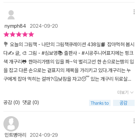
먹혀 봅시다!!이번에는 무시무시한 독...동물도 식물도 아닌 끔찍한 생
명체!바로 으스스스 버섯버섯..잡아먹혀 봅시다!!무서운 채소들에게
메뉴
잡아 먹히는 곽이!내 맘대로 사는 곽이와 함께 신나는 모험을함께 떠
nymph84
2024-09-20
나보는거 어떠세요?-브로콜리, 버섯, 호박 등등...무섭고, 오싹하게
변신한 채소들의입속으로 뛰어드는 개구리 곽이의 모습이어찌나 유
💐 오늘의 그림책 - 나만의 그림책큐레이션 438일📙 잡아먹혀 봅시
쾌하고 흥미진진한지!우리가 흔히 알고 있는 먹이사슬의역발상으로
다✍️ 글, 🎨 그림 - #심보영📚 출판사 - #시공주니어표지에는 핑크
만들어 낸 상상력이무척이나 재미있었어요.특히 무서운 표정의 채소
색 개구리🐸 한마리가뱀의 입을 쫘~악 벌리고선 한 손으로는뱀의 입
들의 모습을아이가 굉장히 좋아했는데,편식하는 아이들에게는 낯설
을 잡고 다른 손으로는 겉표지의 제목을 가리키고 있다.개구리는 누
지 않은모습이지 않을까 싶네요.ㅎ호기심을 자극하는 펼침북 구성이
구에게 잡아 먹히는 걸까?🤔낮잠을 자고😴 있는 개구리 뒤로살금
이야기를 더욱 특별하게 만들었고,그림책 구석구석 즐길 거리가 많아
살금 뱀한마리가 다가와입을 크게 벌리며 개구리를 잡아 먹으려고 했
아이가 푹 빠질 수밖에 없겠더라고요.그리고 채소 세상 속으로 들어
더보기
다.그런데 그때‼️개구리가 뱀의 입을✋️ 가로막으며말했다.날 잡아먹
온곽이, 뱀식이, 앵이를 찾는 재미도무척이나 쏠쏠했답니다.재미있는
공감 (
0
)
댓글 (0)
는 건 내가 골라!라고 말하며 뱀이 잡아 먹 지못하도록 잡았다.그리고
이야기와 함께 채소와 관련된다양한 정보도 녹아 있어 더욱 좋았고,
는엄청나게 커다란 입징그러운 뽀글머리그건 바로 무시무시브로콜
편식하는 아이들에게는 채소의 친근함을알려줄 수 있는 점도 좋았어
리!!그리고는 브로콜리가 입안에 변으로 나오는 이야기 해주고 그다
메뉴
요.
음은다며 버섯, 호박, 피망 처럼 원하는 조건을 가진 건에잡아 먹히겠
민트병아리
2024-09-29