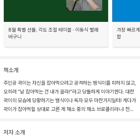
8월 특별 선물. 각도 조절 테이블 · 이동식 빨래
가장 빠르게
바구니
합
책소개
주인공 곽이는 자신을 잡아먹으려고 공격하는 뱀식이를 피하지 않고,
오히려 “날 잡아먹는 건 내가 골라!”라고 당돌하게 이야기한다. 대찬
곽이의 모습에 당황하기는 뱀식이나 독자 모두 마찬가지일터! 게다가
곽이가 잡아먹힐 상대로 고른 게 채소 중의 채소 브로콜리라니! 천연
덕스러운 표정으로 무시무시한 브로콜리 입속으로 뛰어드는 곽이의
모습은 보는 이로 하여금 실소를 터트리게 한다. 우리가 흔히 알고 있
저자 소개
는 먹이사슬의 통념을 완전히 뒤집는 이 책은 전형적인 강자와 약자