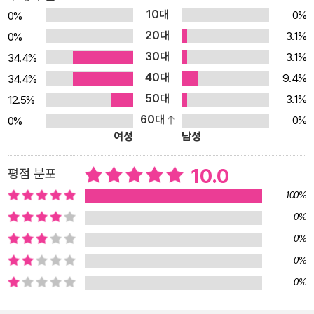
으로 똘똘 뭉친 곽이는 때로는 귀엽게, 때로는 능청스럽게, 때로는 장
10대
0%
0%
난기 가득한 개구쟁이 같은 모습으로 등장하여 작품의 분위기를 시종
20대
3.1%
0%
일관 유쾌하고 재미있게 만든다. 주변 상황에 아랑곳하지 않고, 자신
30대
3.1%
34.4%
이 하고 싶은 대로 행동하는 곽이의 모습은 현실 속 아이들의 자유롭
40대
9.4%
34.4%
고 활기찬 모습을 떠올리게 하며 절로 웃음을 자아낸다. 이야기 속 곽
50대
3.1%
12.5%
이는 브로콜리, 버섯, 호박, 파프리카, 콩에게 잡아먹혀 혼자만의 모험
60대
0%
0%
을 즐기게 되는데, 작가는 이런 곽이의 모험을 더욱 극적으로 보여 주
여성
남성
기 위해 펼침면이라는 장치를 활용했다. 독자들은 드넓은 화면 구석
구석을 손가락으로 짚으며 곽이와 함께 신나는 모험을 즐기고, 곽이
10.0
평점 분포
를 따라 채소 세상 속으로 들어온 뱀식이와 파리 앵이를 찾아보며 숨
100%
은그림찾기의 재미까지 만끽할 수 있을 것이다. 오밀조밀한 그림 속
0%
에 숨겨 놓은 채소에 관한 재미있는 정보들! 곽이를 따라 채소들의 몸
0%
속으로 들어가면, 바깥세상과는 다른 새로운 세상이 펼쳐진다. 채소
들이 모여 사는 그 세상에서는 채소들과 관련된 다양한 상황과 갖가
0%
지 이야기들이 펼쳐져 곽이의 모험 이야기 외에 또 하나의 이야기를
0%
보고 즐길 수 있다. 유머러스한 그림 속에는 채소에 관한 재미있는 정