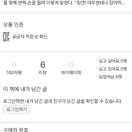
를 향해 번쩍 손을 들며 이렇게 말한다. “잠깐! 아무한테나 잡아먹힐
수는 없지! 날 잡아먹는 건 내가 골라!” 곽이가 잡아먹힐 상대로 고른
건 바로바로 브로콜리! 곽이는 제 발로 브로콜리에게 잡아먹혀 브로
상품 인증
콜리의 몸속으로 모험을 떠난다. 내 맘대로 살고 싶은 개구리 곽이는
또 무엇에 잡아먹힐까? 곽이의 유쾌하고 스릴 넘치는 모험은 계속될
공급자 적합성 확인
수 있을까? 기발한 상상력과 반전의 묘미로 아이들의 호기심을 자극
하는 이야기! 이야기의 주인공 곽이는 자신을 잡아먹으려고 공격하는
뱀식이를 피하지 않고, 오히려 “날 잡아먹는 건 내가 골라!”라고 당돌
읽고 싶어요 0명
0
6
0
하게 이야기한다. 대찬 곽이의 모습에 당황하기는 뱀식이나 독자 모
읽고 있어요 0명
100자평
리뷰
마이페이퍼
두 마찬가지일터! 게다가 곽이가 잡아먹힐 상대로 고른 게 채소 중의
읽었어요 6명
채소 브로콜리라니! 천연덕스러운 표정으로 무시무시한 브로콜리 입
이 책에 내가 남긴 글
속으로 뛰어드는 곽이의 모습은 보는 이로 하여금 실소를 터트리게
로그인하면 내가 남긴 글과 친구가 남긴 글을 확인할 수 있습니다.
한다. 우리가 흔히 알고 있는 먹이사슬의 통념을 완전히 뒤집는 이 책
로그인하기
은 전형적인 강자와 약자의 구도를 깨부수는 기발한 상상력으로 짜릿
한 반전의 묘미를 선사한다. 매력만점 ‘곽이’와 함께하는 유쾌한 모험
독특한 구성과 다양한 즐길거리들로 가득한 그림책! 통통 튀는 개성
구매자 분포