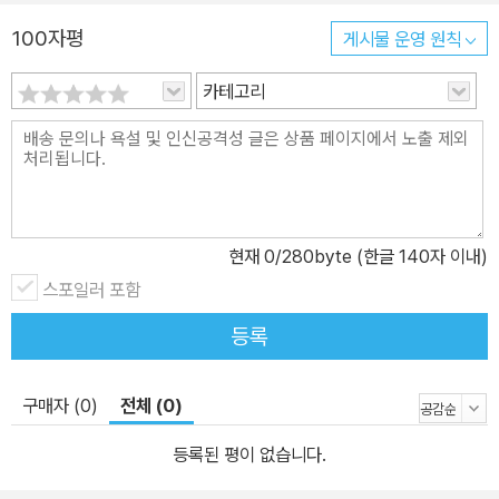
보들도 함께 숨어 있다. 세상에서 가장 매운 고추는 무엇인지, 버섯 농
100자평
게시물 운영 원칙
장을 가꾸는 곤충은 무엇인지 등 책을 읽으며 자연스레 재미있는 채
소 상식들을 익히다 보면 평소 채소를 싫어했던 아이들도 식탁 위에
카테고리
올라 온 갖가지 채소들을 보다 친숙하게 느끼게 될 것이다.
현재
0
/280byte (한글 140자 이내)
스포일러 포함
등록
구매자 (0)
전체 (0)
등록된 평이 없습니다.