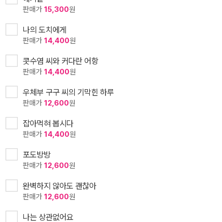
판매가
15,300
원
나의 도치에게
판매가
14,400
원
콧수염 씨와 커다란 어항
판매가
14,400
원
우체부 구구 씨의 기막힌 하루
판매가
12,600
원
잡아먹혀 봅시다
판매가
14,400
원
포도방방
판매가
12,600
원
완벽하지 않아도 괜찮아
판매가
12,600
원
나는 상관없어요