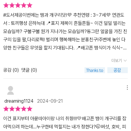
다고 말했다뱀은 핑크개구리를 잡아 먹을 수있을까?🤔☘️ 이 그림책
은 위기의 상황에개구리의 발빠른 재치로상황을 모면 하는 모습을 보
#도서제공이번에는 뱀과 개구리닷!💜 추천연령 : 3~7세💜 연관도
면서 위기 상황 시 지혜롭게대처 할 지에 대한 생각을하게 햤다 🎀 또
서 : 토끼행성 은하늑대 📍표지 제목이 흔들흔들~ 이건 덜덜 떨리는
야채 편식을 하는 유아부터 초등어린이 까지 읽으면서유머러스 하게
모습일까? 구불구불 뭔가 지나가는 모습일까?동그란 얼굴을 가진 친
풀어낸 야채의몸 속 여행의 그림들을 보면서 야채들과 친해지는 시간
구의 입을 팔,다리로쩍! 벌리며 행복해하는 분홍친구!주변에 놓인 다
을 가졌으면 좋다@sigongjr@lael_84 #시공주니어출판사 로부터
양한 친구들은 무엇을 할지 기대됩니다. 📍배고픈 뱀식이가 식식~
도서협찬을 받아 서평을 작성하였습니다. 감사합니다.#1일1그림책 #
지나가요.연못에 있는 개구리 곽이를 보고 잡아먹으려하는데 곽이가
신간그림책 #잡혀먹어봅시다#그림책추천 #편식그림책 #개구리 #
더보기
폴짝~!!!!여기까지가 면지예요😆 면지까지만 봐도 뱀식이와 곽이의
뱀#지혜 #그림책스타그램 #유아그림책#초등그림책 #그림책테라피
공감 (
0
)
댓글 (0)
표정 대사, 행동 모두 아이들의 시선을 빼앗을 수 있어요. 📍곽이는
스트 #마음약처방
주체성이 높은 친구예요.내가 잡아 먹힐 대상도 내가 고르죠!곽이가
식식이에게 제안하는 걸 보면 개구리가 아닌영리한 토끼가 생각나며
메뉴
작가님의 또 다른 작품#토끼행성은하늑대 속 토끼가 떠오릅니다.토
dreaming1124
2024-09-21
끼랑 색깔은 같지만 귀가 짧아서 같은듯 다른듯~토끼는 현명하지만
혼자있기를 선호하고 조용해보이는데곽이는 영리하고 흥이 많아 뱀
이건 표지부터 아묻따아이랑 나의 취향!!!💛배고픈 뱀이 개구리를 잡
식이조차 당할 수 없어요~ 📍곽이가 본인 대신 제시하는 음식은?무
아먹으려 하는데...누구한테 먹힐지는 내가 정한다?🤭버섯, 호박, 피
시무시 브로콜리으스스스 버섯버섯오싹오싹 오들오들 호호호박할로