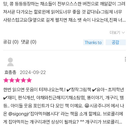
망, 콩 등등등장하는 채소들이 전부으스스한 버전으로 깨알같이 그려
윈이 떠오르는 이름부터 뱀식이 목구멍과 똥구멍 사이에서 음식들이
져서곧 다가오는 할로윈에 읽어도너무 좋을 것 같다!👍그림체 너무
어떤 일들을 하고 있는지 상상하고 펼쳐보며 이야기나누기 너무 좋아
사랑스럽고요😘옆으로 길게 펼치면 채소 뱃 속이 나오는데,진짜 너
요!요것만? NO~ NO~ 똥구멍에서 어떻게 나오는지 곽이가 직접 가
무 귀엽다!입으로 들어가서 똥으로 나오는 것도너무 취저🫶진짜 이
지고 나오는데...제가봐도 참.... 입맛이 사라질것같긴해요🤣곽이에게
더보기
거 너무 완전 강추하는 그림책📚
홀려서 이야기를 듣고 보는뱀식이가 나중에는 쫌 불쌍했어요 ㅎㅎ
공감 (
0
)
댓글 (0)
📍나는야 내 마음대로 사는 개구리 곽곽!!! 하고노래부르고 다니며 세
상에서 가장 행복한 개구리 🐸 아마 저 노래는 자꾸자꾸 생각나고아
메뉴
이들도 즐겁게 부르며 세상 즐거운 아이가될것이라 장담합니다!다음
달 수업 계획서 변경해야겠어요!! 곽곽!!! 🍀 @sigongjr🍀 @greenr
효총총
2024-09-22
aintea #잡아먹혀봅시다 #심보영 #시공주니어 #신간그림책 #유아
그림책 #재미있는그림책 #상상력 #상상그림책#협찬#시공주니어
한번 읽으면 웃음이 터져나오는책.! ✔️창작그림책 ✔️유아~초저학년
(@sigongjr )출판사에서 도서를 제공받아 작성하였습니다 #감사합
✔️재미, 편식개선, 야채와친근해지기채소탐험, 똥이야기, 개구리, 뱀
니다😆
등.. 아이들 웃음 포인트가 다 모인 책 이예요. 😁시공주니어 에서 나
온 @sigongjr‘잡아먹혀봅시다’ 라는 책을 소개 할께요. 브로콜리에
게 잡아먹히는 개구리과연 상상이 될까요? ^^ 개구리가 브로콜리를