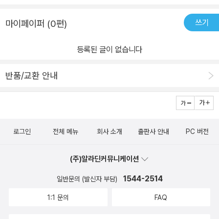
는 모습에 어이가 없기도 하지만 웃지 않을 수가 없는걸.미로같은 브
쓰기
마이페이퍼 (0편)
로콜리 입 속으로 탐험(?)을 떠나는 곽곽이와 숨어있는 뱀식이를 찾
는 재미가 쏠쏠하다. 은근슬쩍 숨어있는 지식 정보도 발견하고. 작가
등록된 글이 없습니다
님의 독특한 상상력에 유쾌한 박수를 보낸다.
반품/교환 안내
로그인
전체 메뉴
회사 소개
출판사 안내
PC 버전
(주)알라딘커뮤니케이션
1544-2514
일반문의 (발신자 부담)
1:1 문의
FAQ