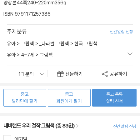
양장본
44쪽
240*220mm
356g
ISBN 9791171257386
주제분류
신간알림 신청
유아
>
그림책
>
_나라별 그림책
>
한국 그림책
유아
>
4~7세
>
그림책
선물하기
공유하기
중고
중고
중고 등록
알라딘에 팔기
회원에게 팔기
알림 신청
네버랜드 우리 걸작 그림책 (총 83권)
신간알림 신청
애기밭