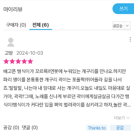
쓰기
마이리뷰
구매자 (0)
전체 (6)
메뉴
고땅
2024-10-03
배고픈 뱀식이가 꼬르륵!!연못에 누워있는 개구리를 만나요.하지만
파리 앵이를 본통통한 개구리 곽이는 포올짝!뛰어올라 길을 나서
죠.'랄랄랄, 나는야 내 맘대로 사는 개구리.오늘도 내일도 마음대로 살
거야, 곽곽!'그때, 노래를 신나게 부르던 곽이에게살금살금 다가간 뱀
식이!뱀식이가 커다란 입을 쩌억 벌려곽이를 삼키려고 하자,놀란 곽
이는 '잠깐'이라 외치며 말하죠.'나는야 내 맘대로 사는 개구리 곽곽!아
더보기
무한테나 잡아먹힐 수는 없지!날 잡아먹는 건 내가 골라!'그건 바로바
공감 (
0
)
댓글 (0)
로!엄청나게 커다란 입.징그러운 뽀글 머리.무시무시 브로콜리...잡아