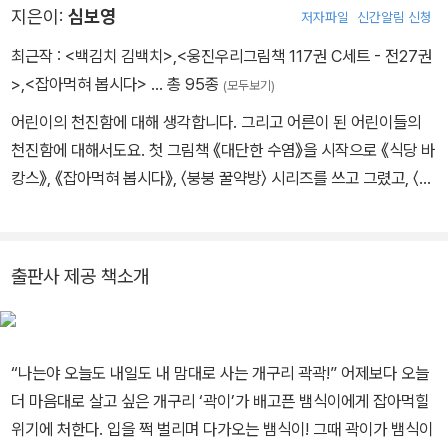
의 구도를 깨부수는 기발한 상상력으로 짜릿한 반전의 묘미를 선사한
지은이:
심보영
저자파일
신간알림 신청
다.
최근작 :
<백김치 김백치>
,
<웅진우리그림책 117권 C세트 - 전27권
>
,
<잡아먹혀 봅시다>
… 총 95종
(모두보기)
어린이의 천진함에 대해 생각합니다. 그리고 어른이 된 어린이들의
천진함에 대해서도요. 첫 그림책 《대단한 수염》을 시작으로 《식당 바
캉스》, 《잡아먹혀 봅시다》, 〈붕붕 꿀약방〉 시리즈를 쓰고 그렸고, 〈깊
은 밤 필통 안에서〉 시리즈, 〈야광 코딱지〉 시리즈, 《기뻐의 비밀》,
《사랑한다고 말해요》 등에 그림을 그렸어요. 따뜻하게 데워진 봄날의
흙처럼 포슬포슬한 그림을 그리고 싶어요.
출판사 제공 책소개
“나는야 오늘도 내일도 내 맘대로 사는 개구리 곽곽!” 어제보다 오늘
더 마음대로 살고 싶은 개구리 ‘곽이’가 배고픈 뱀식이에게 잡아먹힐
위기에 처한다. 입을 쩍 벌리며 다가오는 뱀식이! 그때 곽이가 뱀식이