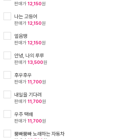
판매가
12,150
원
나는 고등어
판매가
12,150
원
얼음땡
판매가
12,150
원
안녕, 나의 루루
판매가
13,500
원
후우후우
판매가
11,700
원
내일을 기다려
판매가
11,700
원
우주 택배
판매가
11,700
원
뿜빠뿜빠 노래하는 자동차