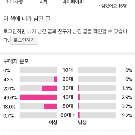
열린 화장실 문 너머로 보이는 변기 뚜껑을 만납니다. 집 밖에서
100자평
리뷰
마이페이퍼
읽었어요 16명
는 두 눈을 부릅뜬 송수관, 속도를 내는 자동차를 만나고, 나아가
이 책에 내가 남긴 글
배와 등대, 피라미드를 만나지요. 모두 하나같이 “바쁘다, 바
빠!”를 외치고, “너랑 이야기할 시간이 없다”고 소리칩니다. ‘관
로그인하면 내가 남긴 글과 친구가 남긴 글을 확인할 수 있습니
계’를 원하는 외계인에게 ‘일’을 내세우면서 말입니다. 《안녕! 외
다.
로그인하기
계인》은 그동안 《망태 할아버지가 온다》, 《떼루떼루》, 《지구를
지켜라》 등 선보이는 작품마다 우리 문화, 우리 일상의 이야기를
구매자 분포
특유의 시선으로 재창조시켜온 박연철 작가의 신작입니다. 이번
10대
0%
0%
이야기에서 작가는 ‘한글’이라는 문자, 실제 사물을 바탕으로 둔
20대
0%
현실적인 소품 사진, 그리고 작가 특유의 개성이 묻어나는 기법을
4.3%
30대
이용하여 독특한 외계인 이야기 한 편을 선사합니다. 문자와 사진
1.4%
20.1%
과 그림이 결합된 재밌는 시도, 이미지에 대한 흥미로운 상상 《안
40대
2.9%
49.6%
녕! 외계인》은 문자와 사진과 그림이 결합되어 이미지가 확장된,
50대
0.7%
18.0%
상상력과 관찰력이 돋보이는 이야기입니다. 작가는 문자와 그림,
60대
2.2%
0.7%
여성
남성
사진 모두를 이미지로 이해하여 문자가 그림이 되고, 사진이 그림
이 되는 재밌는 타이포그래피 그림책을 만들었습니다. 각각의 문