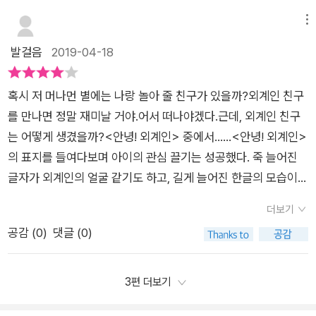
찾기 놀이도 해보시길 바라요.​그럼 저는 조금 쉬었다가 우리 꼬맹
랑 놀아주지도 않고, 맨날 바쁘다고만하고'6세 아이가 느끼는 엄
거짓말을 해, 하늘에 솜사탕이랑 토끼가 있대.' 일단 어떤 물체를
이들 하원하러 가야겠네요.오늘은 금요일인데, 행복한 주말 되시
마와 아빠는 그런모습이었더라구요.​ 【안녕! 외계인】은 마치 엄마
메뉴
A라고 확정 짓고 나면, 그 물체가 B라고 보이는 상황은 잘 생기지
길 바라요.안녀엉!!
아빠와 함께 시간을 보내고 싶어하는 두 아이들과 같은 아이 외계
발걸음
2019-04-18
가 않습니다. 사고가 닫히게 됩니다. 유치원 프로그램 중에 '마음
인!?엄마아빠는 바빠서 놀아주지도 않고, 혼자있기 싫은 【안녕!
의 도구'라고 있었는데, 이 프로그램을 1년 동안 이수한 아동들이
외계인】은 외계인 친구를 찾아 나서기로 결심해요.​외계인 친구들
일반 유치원 아동들보다 시험에서 2배 이상의 성과를 거두었다
혹시 저 머나먼 별에는 나랑 놀아 줄 친구가 있을까?외계인 친구
만나서 신나게 놀 기대에 부푼 【안녕! 외계인】. 【안녕! 외계인】이
고 합니다. 이 프로그램에서는 역할놀이를 통해 자기 행동의 책임
를 만나면 정말 재미날 거야.어서 떠나야겠다.근데, 외계인 친구
처음으로 만난 외계인 친구예요.손이 5개에 머리에 뿔도있는 친
을 지고, 충동 조절 능력과 자기 규제, 실행 기능 같은 학업을 길
는 어떻게 생겼을까?<안녕! 외계인> 중에서......<안녕! 외계인>
구네요.​어머나~ 이런 외계인도 있었구나?!다시보니 식탁 위에
러주는데 집중했다고 합니다. 스스로 계획하고 조절하는 능력을
의 표지를 들여다보며 아이의 관심 끌기는 성공했다. 죽 늘어진
놓인 지글지글 달걀 프라이.어떻게 달걀 프라이가 검은 그림자에
키울 때 전두엽이 발달되고 이렇게 자율감을 많이 느끼는 아이가
글자가 외계인의 얼굴 같기도 하고, 길게 늘어진 한글의 모습이
서 외계인처럼 보였을까요?​또 만난 외계인이 반가운 【안녕! 외계
내적 동기가 발달되기 때문에 자기 주도 학습도 가능해집니다.그
아이의 눈길을 사로잡았다. 눈이 동그란 외계인의 모습은 알고 보
인】와~이번 외계인은 머리가 엄청 길고, 다리가 무려 4개있네요.​
더보기
런 면에서 저는 '안녕 외계인'이 새롭고 재밌게 다가왔습니다. ​
면 달걀 프라이고, 겁을 잔뜩 먹은 외계인의 모습은 반들반들 변
혼자있는 외계인에게 친구가 되어주고싶은 마음에 먼저 건낸 한
공감 (
0
)
댓글 (0)
기 뚜껑이고, 눈을 크게 뜨고 다리가 없는 외계인은 쿨쿨 콸콸 물
마디'넌 혼자서 뭐하니?'​어머!검은그림자에서는 분명 외계인처럼
이 뿜어져 나오는 송수구이다. 나는 스테판 T. 존슨의 <알파벳 도
보였는데, 사실은 화장실에 놓인 변기통이었어요.반질반질한 변
시>와 <CITY BY NUMBER> 그림책들이 떠오르기도 하고 대
3편 더보기
기뚜껑이 마치 외계인의 머리와 눈처럼 보였네요.​점점 검은그림
학시절에 배웠던 타이포그래피 수업들이 떠올랐다. 아이의 눈에
자에 숨은 외계인의 실체가 궁금해지고,아이들은 끊임없는 탐색