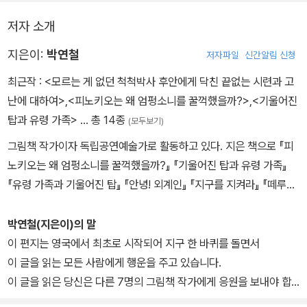
기법을 이용하여 독특한 외계인 이야기 한 편을 선사한다.
저자 소개
<안녕! 외계인>은 문자와 사진과 그림이 결합되어 이미지가 확장된,
지은이:
박연철
저자파일
신간알림 신청
상상력과 관찰력이 돋보이는 이야기다. 작가는 문자와 그림, 사진 모
최근작 :
<모르는 게 없던 척척박사 후안에게 닥친 끝없는 시련과 고
두를 이미지로 이해하여 문자가 그림이 되고, 사진이 그림이 되는 재
난에 대하여>
,
<피노키오는 왜 엄펑소니를 꿀꺽했을까?>
,
<기울어진
밌는 타이포그래피 그림책을 만들었다. 각각의 문자들은 이야기의 텍
탑과 유령 가족>
… 총 14종
(모두보기)
스트가 되기도 하고, 외계인의 이미지가 되기도 한다.
그림책 작가이자 독립공연예술가로 활동하고 있다. 지은 책으로 『피
노키오는 왜 엄펑소니를 꿀꺽했을까?』 『기울어진 탑과 유령 가족』
또한 전사(글이나 그림 따위를 옮기어 베낌) 기법을 활용하여 외계인
『유령 가족과 기울어진 탑』 『안녕! 외계인』 『지구를 지켜라』 『떼루떼
이 본 사물의 모습과 실제 사물의 모습, 두 가지를 보여 주는 구성은
루』 『망태 할아버지가 온다』 『어처구니 이야기』 등이 있다, 2005년
외계인의 시선과 독자(지구인)의 시선을 통해 이미지를 해석하는 차
비룡소황금도깨비상 대상, 2007년 볼로냐 국제아동도서전 올해의
박연철(지은이)의 말
이와 재미를 보여 준다. 상상의 힘은 결국 시선의 차이라는 것을 의미
일러스트레이터 선정, 2015년 볼로냐 라가치상 뉴호라이즌 부문 우
이 편지는 영국에서 최초로 시작되어 지구 한 바퀴를 돌면서
하듯이 말이다.
수상을 수상했다.
이 글을 읽는 모든 사람에게 행운을 주고 있습니다.
이 글을 읽은 당신은 다른 7명의 그림책 작가에게 응원을 보내야 합
니다.