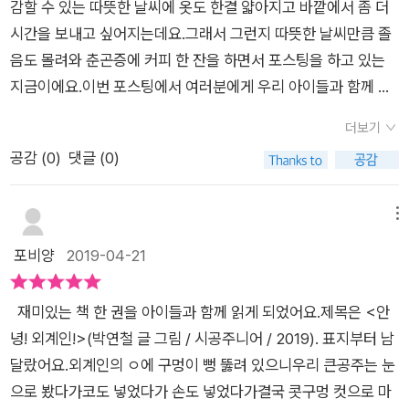
차, 등대 등 ... 조금은 선으로 간결하게 표현된 그림에 금방 알아
감할 수 있는 따뜻한 날씨에 옷도 한결 얇아지고 바깥에서 좀 더
읽고 오~홀~ 역시!문자와 사진과 그림이 만나서 새로운 이미지
채지는 못하겠더라구요 ㅎㅎㅎ 그러면서 아이와 함께 엄마인 저
시간을 보내고 싶어지는데요.그래서 그런지 따뜻한 날씨만큼 졸
가 생겨났어요. 사진이 나타나기 전까지 어떤 사물 인지 짐작이
도 상상하며 유추해보는 시간 정말 알찬 시간이었던것 같아요 ㅎ
음도 몰려와 춘곤증에 커피 한 잔을 하면서 포스팅을 하고 있는
잘 가지 않아요.제일 쉬웠던 것은 변기였어요. 그런데 정답은 '변
ㅎㅎ 아이와 함께 다양한 물건을 간결하게 그려보고 서로 맞춰보
지금이에요.이번 포스팅에서 여러분에게 우리 아이들과 함께 읽
기 뚜껑'이라는 점...작가님은 답을 도통 쉽게 주질 않으시네요. ㅋ
는 시간도 너무 즐거울것 같다는 생각을 해봅니다 ㅎㅎㅎ
으면 좋을 도서 한 권을 소개해드릴까하는데요.​바로 ..볼로냐 국
ㅋㅋ후반으로 진행될수록 짐작도 못하겠네요. 저는 송수구를 표
더보기
제 어린이 도서전 수상 작가인 박연철 작가님의 신작인데요.제목
현한 장면이 가장 재미있었어요.눈이 땡글땡글한 셋이 미니 소시
공감 (
0
)
댓글 (0)
부터 특별한안녕! 외계인이라는 책이랍니다. 사실 저는 이 책을
지에 다리를 붙여놓은 느낌? 그런데 송수구 위에 있는 저 숫자들
보고서 외국작가분의 책인줄 착각할만큼 책 속에 펼쳐지는 자유
은 어떤 의미일까요?뭔가를 파헤쳐야 할 것 같은 박연철 작가님
로운 상상력에 매료되었고요.이분의 전작 <지구를 지켜라>를
메뉴
의 책.하지만 이번에는 그냥 편히 읽기로~ 아이들이 정말 좋아
아직 읽어보지는 못했지만 <안녕!외계인>을 통해서 작가님의
포비양
2019-04-21
할 것 같아요.주위에 보이는 물건을 보며 마구마구 상상을 할 수
기발한 상상력을 우리 아이들과 함께 재미있게 읽어볼 수 있었답
있잖아요.저도 지나가는 구름을 한 번 더 보게 되네요. 그렇게
니다. 맞아, 나는 진짜 진짜 외계인이야.잠깐 지구라는 별에 갔
구름을 보고 다니던 며칠.주작처럼 보이는 구름을 발견하고 재빨
재미있는 책 한 권을 아이들과 함께 읽게 되었어요.제목은 <안
다 왔어요.-안녕!외계인 - 라는 문구와 함께 라인으로 그려진 심
리 사진을 남겼어요.날개를 활짝 펴기 전의 모습의 주작(새)처럼
녕! 외계인!>(박연철 글 그림 / 시공주니어 / 2019). 표지부터 남
플한 일러스트가 참 인상적인데요. 4,6살인 우리아이들에게 읽
보였거든요. 표지의 #타공 #인트로 부분의 재미있는 이야
달랐어요.외계인의 ㅇ에 구멍이 뻥 뚫려 있으니우리 큰공주는 눈
어주려고 꺼내었더니 외계인이 등장한다는 사실에 무척이나 기
기들.속표제지 전체를 하늘색으로 하셔서 외계인의 얼굴을 보고
으로 봤다가코도 넣었다가 손도 넣었다가결국 콧구멍 컷으로 마
대하는 눈치더라구요.​남자아이들만 둘인지라 저희 꼬맹이들은