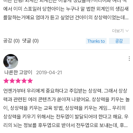
미난 안녕! 외계인 외계인은 어떻게 생겼을까?미디어와 여러 책
이 만난 다른 외계인 친구는 누구일까요?​​짜잔!첫번째 외계인 친
이전에 대학교 때쯤인가 저 역시도 도로변에 있는 CCTV가 마치
에서 이미 스포일러 당한아이는 누구나 알 법한 외계인의 생김새
구는 눈이 동그랗고, 얼굴이 동그란 그런 친구네요특이하게 이 친
캐릭터처럼 보여서 재미있게 느껴졌던 기억이 있는데..아마도 저
를말하는거에요 엄마가 듣고 싶었던 건아이의 상상력이었는데
구는 꼬깔모자까지 쓰고 있어서 사랑이는 이 모습을 보더니 생일
자님역시 그런 것에서부터 이야기를 출발하게 된 것이 아닌가란
말이죵~~ 그래서일까요~형체 없이 선과 눈만 퍼렇게 보이는지
을 맞이한 친구 아닐까?라고 대답해 주었는데요~​​어머!그 외계인
더보기
생각도 살짝쿵 해보았어요.​그렇게 흥미롭게 책을 읽어간 우리 아
구별에 놀러온 외계인의 모습에서어쩜 내가 상상하고 알고 있는
친구는 바로 달걀프라이였네요 ㅋㅋㅋㅋ완전 반전 이야기라죠?
공감 (
0
)
댓글 (0)
이들.다 읽고 나서는 '재미있다!'이야기하는 것은 당연지사이구
(?) 그 녀석이 아닐지도 모른다는 생각과 그럼 도대체 외계인이
그런데 요 친구는 요리하느라 바쁘다면서 못 놀아준다고..하네요
요.아이들과 함께 주변을 지나다니면서 외계인처럼 보일만한 재
어떻게 생겼는데!!궁금증이 절로 생기더라구요《안녕! 외계인》 의
자, 그럼 다른 친구를 찾아 다시 떠나볼까요~?​ ​두번째 만난 외계
미있는 사물의 모습을 찾아보고 상상의 나래를 펼쳐봐도 좋겠다
재미는 반전과 상상하는 즐거움이라고 생각해요 지구별에서 외
메뉴
인 친구는우와~ 무려 세명!!!친구를 찾으러 헤매고 다녔던 외계
싶었는데요.​아이들과 함께 외계인은 과연 어떻게 생겼을까 이야
계인이 만난 요상한 외모의 물체 안녕! 외계인?넌 누구니?늘상
나른한 고양이
2019-04-21
인이 무척 행복할 듯 싶은데요~과연 이 친구들은 무엇일까요~?
기를 해보자했더니..우리 뜬금군은 머리에 뿔을 만들면서 외계인
주변에서 보았던 사물이 검정색 형태로 보였을 때 어엇? 뭐였드
한번 상상해 보세요~~~​​그것은 바로쿨쿨 콸콸, 위험에 쳐했을
은 눈이 하나에 뿔이 있을 것이라는 제스쳐를 하고요.우리 베리군
라? 평범해 보인 변기가누군가~ 외계인의 눈에는 익살맞게 보일
때 물이 가득 나오는 송수구네요 ㅋㅋㅋㅋ송수구가 어떻게 저런
언젠가부터 우리에게 중요하다고 주입받는 상상력. 그래서 상상
은 양쪽 눈을 쭈욱~ 찢어 올리면서 그렇게 생겼을 것이라고 하는
수도한 번 더 상상하고 생각하게 하는 박연철 작가님의 그림이에
모습으로 표현할 수 있는지..진짜 이 그림을 그리고 이 글을 쓴 작
력과 관련된 여러 콘텐츠가 쏟아져 나왔어요. 상상력을 키우는 놀
데 넘넘 웃겨서 정말 배꼽빠지게 웃었답니다.이런 우리 아이들의
요!! 한 장을 넘겨야 누구인지 알 수 있는 구조라《안녕! 외계인》
가가 넘 대단해 보이네요^^​이렇게이 책은 실생활에서 볼 수 있는
이, 상상력을 키우는 교육 방법, 상상력을 키우는 게임... 우리의
반응이 참 재미있었는데,다같이 자신이 생각하는 외계인의 모습
은 페이지를 넘기기 전에 이 괴물은 누구인지 엠쥐랑 예상하다보
다양한 사물들을 외계인으로 표현함으로써 이야기가 전개되고
상상력을 키우기 위해서는 전두엽이 발달되어야 한다고 해요. 우
을 그려보거나 상상의 나래를 조금 더 펼쳐봐도 좋겠다 싶었는데
면읽는 재미가 더해지더라구요! 바쁘다며 놀아주지 않는 엄마 아
있습니다.또한, 문자와 그림 사진으로 외계인을 재밌게 그려서 표
리의 뇌는 정보를 후두엽으로 받아서 전두엽으로 보내는데, 후두
요.사실 저같은 경우에는 외계인의 존재를 믿는 편인데..우리눈에
빠를대신해 지구별에서 친구를 만나고 싶었던외계인의 지구 탐