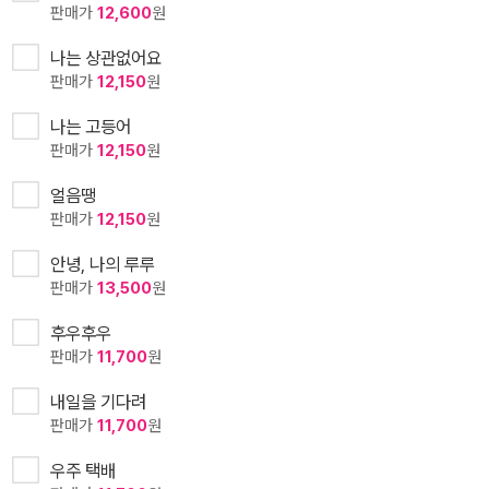
판매가
12,600
원
나는 상관없어요
판매가
12,150
원
나는 고등어
판매가
12,150
원
얼음땡
판매가
12,150
원
안녕, 나의 루루
판매가
13,500
원
후우후우
판매가
11,700
원
내일을 기다려
판매가
11,700
원
우주 택배