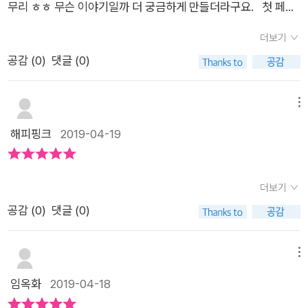
어떤 외계인일지 상상해 보네요.머리만 큰 외계인일까요? 거대
무리 ㅎㅎ 무슨 이야기일까 더 궁금하게 만들더라구요. 첫 페이
자동차나 로보트, 공룡같은 것들을 무척이나 좋아하는데요.좋아
한 외계인일까요? - 박연철 작가님의 작품 - 여섯 권의 책들
지부터 뜨끔!어른들은 뭐가 그리 맨날 맨날 바쁠까? (그러게 말이
하는 애니메이션 '헬로카봇'에 등장하는 문어를 닮은 외계인 꾸질
더보기
은 작가님의 쓰고 그린 책들이지요.매 작품마다 다른 기법으로 표
다....) 우리가 일상에서 놓치는 것들에 대해다시 한번 생각해보
꾸질을 생각하면서 어떤 내용인지 궁금해했고요. 요즘 바깥에서
공감 (
0
)
댓글 (0)
현하셔서책을 출간하기까지 엄청 고생하시는 작가님 중 한 분이
며작가의 관찰력과 상상력에박수를 보냅니다. 누가 진짜 외계인
꽃구경도 하고 뛰어논다고 책읽기는 조금 뒤로 미뤄뒀었는데, 엄
시지요.<개미와 물새와 딱따개비 / 시공주니어>은 그림 작업만
일까...궁금하시죠? ^^* 이제 막 한글을 익히기 시작한우리 둘째
마가 모처럼 책을 읽어준다고하니 넘넘 좋아하더라구요~그럼 우
참여했어요. 작가님의 작품에 대한 이야기는 작가님의 블로그에
꼬맹이도 재미있다고 계속 읽고 있어요. 재미있게 읽을 수 있는
메뉴
리 뜬금군 & 베리군과 같이 <안녕! 외계인>을 읽어볼까용?책을
가시면 얼마나 공들이고 계시는지 알 수 있어요.작품을 끝내고 나
네버랜드의 새로운 책<안녕! 외계인> 이 책을 쓰고 그린 박연
해피핑크
2019-04-19
펼쳐보시면 아시겠지만 이 책은 라인과 흑백음영으로 표현된 일
시면 그간 작업에 관한 이야기를 올려주시는데작가님의 책이 궁
철 작가는 볼로냐 국제 어린이 도서전 수상 작가랍니다.
러스트가 상당히 인상적인 느낌인데요.충분히 디테일하게 그릴
금한 독자들에게는 정말 반가운 글이지요. 이번 작품 <안녕! 외
수 있는 작가님이시지만 최대한 라인과 디테일을 생략하여 우리
계인>의 작업에 관한 이야기가 있네요.https://blog.naver.co
더보기
아이들의 상상력을 자극하고,해당 페이지마다 등장하는 이미지
m/daymoon70/221510633597 작가님의 책에서 재미있는
공감 (
0
)
댓글 (0)
를 보고 무엇인지 생각해볼 수 있어서 더 특별한 것 같아요.책을
부분 중 하나는 바로 '작가 소개' 이지요.매 작품마다 작가 소개가
펼쳐보면 누가 이야기하는지 조금은 헷갈리지만 아이의 하소연
달라져요. 그림책 작가님들에게 응원을 보내기 위해 7권의 그
같은 이야기들이 담겨있는데요.​엄마도 안 놀아 주고아빠도 안 놀
메뉴
림책을 사야 하는 미션이네요.역시 재미있으세요. 미션도 수행해
아주고 어른들은 뭐가 그리 맨날 맨날 바쁠까?​난 혼자 있기 싫은
임옥화
2019-04-18
야겠네요. - 함께 읽는 <안녕! 외계인> - 초등학교 그림책 읽
데.내 옆에는 나와 같이 놀아 줄 친구가 없어.​라는 문구를 읽어주
어주기 봉사단분들에게 그림책을 소개하고 있어요.신간 코너에