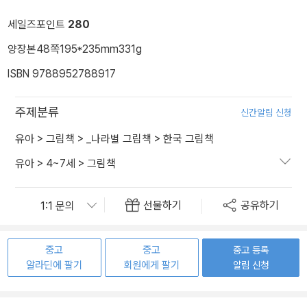
세일즈포인트
280
양장본
48쪽
195*235mm
331g
ISBN 9788952788917
주제분류
신간알림 신청
유아
>
그림책
>
_나라별 그림책
>
한국 그림책
유아
>
4~7세
>
그림책
선물하기
공유하기
중고
중고
중고 등록
알라딘에 팔기
회원에게 팔기
알림 신청