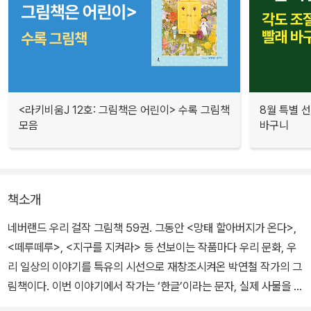
<라키비움J 12호: 그림책은 어린이> 수록 그림책
8월 특별 선
모음
바구니
책소개
네버랜드 우리 걸작 그림책 59권. 그동안 <망태 할아버지가 온다>,
<떼루떼루>, <지구를 지켜라> 등 선보이는 작품마다 우리 문화, 우
리 일상의 이야기를 특유의 시선으로 재창조시켜온 박연철 작가의 그
림책이다. 이번 이야기에서 작가는 ‘한글’이라는 문자, 실제 사물을 바
탕으로 둔 현실적인 소품 사진, 그리고 작가 특유의 개성이 묻어나는