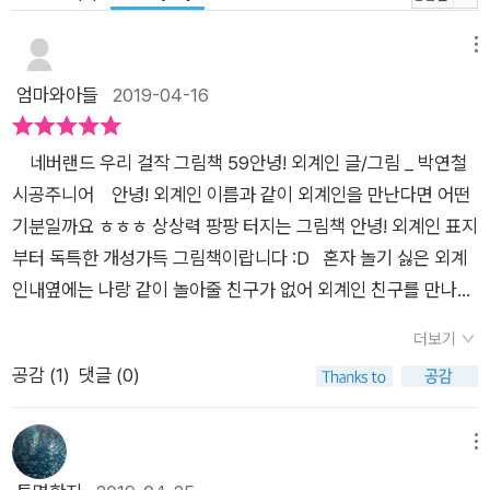
메뉴
엄마와아들
2019-04-16
네버랜드 우리 걸작 그림책 59안녕! 외계인 글/그림 _ 박연철
시공주니어 안녕! 외계인 이름과 같이 외계인을 만난다면 어떤
기분일까요 ㅎㅎㅎ 상상력 팡팡 터지는 그림책 안녕! 외계인 표지
부터 독특한 개성가득 그림책이랍니다 :D 혼자 놀기 싫은 외계
인내옆에는 나랑 같이 놀아줄 친구가 없어 외계인 친구를 만나면
정말 즐거울거야 설렘을 안고 모험을 떠나는 외계인 :D 안녕!
더보기
외계인 굉장한 독특한 기법의 그림책이랍니다 사람이 보는 시선
공감 (
1
)
댓글 (0)
에 대해서도 한번더 생각해 볼수 밖에 없더라구요 안녕 외계인 그
림책은 문자, 사진, 그리고 사진이 더해진 재미있는 시도 흥미로
운 상상까지 더해졌어요 선으로 표현된 페이지형상화된 페이지
메뉴
그리고 더 나아가 사진으로된 페이지 한페이지 한페이지 놓칠수