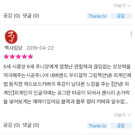
현하고 있는데요~그렇다보니 정말 생각지도 못한 작가 특유의
엽에서 정보를 수집하고, 그 정보를 통합하고, 계획을 세우고 예
는 상상 속의 외계인이 요상하고 때로는 징그럽게 생겼다고 생각
험기 마지막엔헉! 할만한 반전이 숨겨져 있으니그건 직접 책으로
더보기
상상력과 관찰력이 아주아주 돋보이는 그림책이예요그래서인지
측을 한 후 실행으로 옮깁니다. 그런데 이런 과정에서 유연성을
하지만 반대로 외계인의 입장에서 보면 우리가 참 이상하게 생기
확인하시면 더 재밌어요 박연철 작가님의 마지막 메시지이 글을
공감 (
0
)
댓글 (0)
책읽는 내내 우리 사랑이가 너무너무 재밌어 하더라구요거기다,
발휘해서 창의적으로 문제를 해결하는 능력이 전두엽의 발달 정
지 않았을까 싶기도 했습니다.책의 마지막에는 이 책의 작가님이
읽는 다면 7명의 그림책 작가에게응원을 보내야 한다는 행운의
다음 외계인은 어떤 사물일까.. 상상하며 맞추는 재미도 쏠쏠하게
도와 관련이 있다는 겁니다.그럼 전두엽은 어떤 상황에서 발달이
신 박연철 작가님에 대한 소개가 담겨있는 것 같아 살펴보았는데
편지응원을 보낸 분은 케이트 그린어웨이 상을 받아세계적인 작
느낄 수 있어서아이와 다양한 이야기를 할 수 있다는 것!진짜 넘
될까요, 우리가 외국어를 습득할 때, 독서나 글쓰기를 할 때, 그리
메뉴
요.으잉?읽어보니 이건 정말 행운의 편지이지 않겠어요?!작가님
가가 되었고행운의 편지를 무시했던 분은...칼데콧 상을 받았다는
재밌는 그림책인거 같죠?​덕분에아주 오랫만에 즐겁게 책읽기를
고 상상력은 우리의 뇌가 비논리적 사고를 할 수 있을 때 더 잘 발
백사임당
2019-04-22
의 재미있는 생각이 담긴 소개 페이지역시 기발하고 참신해서 읽
이야기를 남기며모두에게 행운이 오는 만큼그림책을 사랑해 달
할 수 있었던시공주니어의 < 안녕! 외계인 > 이 뒷이야기가 궁금
달된다고 합니다. 예를 들어서, 잠들기 전 친구와 수다를 떨 때,
으면서 하하~웃었는데요.보통 '행운의 편지'하면 우리는 불행한
라는 작가님의 편지에씨익~ 웃음과 응원을 보냅니다!!
하면 아이와 직접 읽어보세요~~^^
영화나 책에 몰입했을 때, 명상이나 산책을 할 때입니다. ​그런 의
이미지를 떠올리게 되는데, 작가님이 쓰신 문구는 레알 행운의 편
5세 시콩양 6세 주니양에게 엄청난 관찰력과 끊임없는 상상력을
미에서 오늘 소개해드릴 박현철 님의 '안녕! 외계인`은 유아들에
지.​요점은 어떡하든 모두에게 행운이 오니 그림책을 많이 사랑해
자극해주는시공주니어 네버랜드 우리걸작 그림책안녕! 외계인제
게 좋은 책이라고 여겨집니다. 우리가 상상력을 발휘하기 위해서
달라는 것이었는데요.박연철 작가님의 그림책에 대한 사랑을 느
법 듬직한 하드보드커버의 촉감이 남다른 느낌을 주는 【안녕! 외
가장 쉽게 시도해 볼 수 있는 방법이 '낯설게 보기'인데, 사실 어느
낄 수 있었는데, 앞으로 더 읽어보고 싶은 그림책 작가님이신 것
계인】외계인의 인글자에는 공그란 타공이 되어서 괜시리 손가락
정도 사회화된 후에는 '낯설게' 본다는 거 자체가 매우 어렵습니
같네요. 보여드리고 싶은 페이지와 이야기는 많지만 직접 아이와
을 넣어보게는 매력이있어요.​블랙과 블루 컬러 커버와 알수없는
다. 얼마 전에 6살 여자아이를 키우고 있는 고객님이 이런 얘기를
읽어보며 느낄 감동을 위해 아쉽지만 생략하고요.나들이하기 참
그림은 '이게 무슨 그림일까?'하는 궁금증을 유발해요.흠칫_놀라
해주셨습니다.'언니네랑 차를 타고 가고 있는데, 금비가 하늘에
더보기
좋은 요즘이지만 가볍게 좋은 동화책 한 권쯤 읽어주는 센스!지금
게 하는 【안녕! 외계인】의 한마디에 두 아이들이 엄마아빠에게 했
떠 있는 구름을 보고 솜사탕이 있네, 토끼도 있어~라고 말하니까
공감 (
0
)
댓글 (0)
까지 <안녕!외계인>이었고요.좋은 책 읽고 우리 주변의 외계인
던 말이 생각났어요.'엄마아빠는 컴퓨터하고 핸드폰하면서 우리
5살짜리 남자 조카가 언니에게 그러더라고요. 엄마 누나가 자꾸