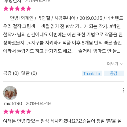
투명한지
2019-04-25
없는 재미가 가득하구요 비교해보는 재미까지 쏠쏠하더라구요
왼쪽페이지 그리고 오른쪽페이지 서로 다른 시선속에 바빠 바
안녕! 외계인 / 박연철 / 시공주니어 / 2019.03.15 / 네버랜드
빠를 외치는 사물들 ㅎㅎ 외계인은 진정한 외계인 친구를 만날
우리 걸작 그림책 책을 읽기 전​​ 항상 기대가 되는 작가. #박연
수 있을까요 ㅎㅎㅎ 표지부터 7살 아들의 재미있는 상상은 시
철작가 님의 신간이네요.이번에는 어떤 표현 기법으로 작품을 완
작되구요 ㅋㅋㅋ 외계인을 표현해 보면서 즐겁게 그림책을 읽어
성하셨을지...<지구를 지켜라> 작품 이후 5개월 만의 빠른 출간
요 삐리삐리삐 ㅋㅋ 외계인 대화도 해보구요 상상력이 팡팡 터지
이라서 놀랍기도 하고 반가기도 해요. 줄거리 엄마도 안 놀아
는 그림책 읽기 시간이 완성되는안녕 ! 외계인 계란후라이, 자
주고아빠도 안 놀아 주고어른들은 뭐가 그리 맨날 맨날 바쁠
동차, 성벽 ㅎㅎㅎ 모두 바빠서 친구가 되진 못했어요 ㅠ.ㅠ하지
더보기
까? 난 혼자 있기 싫은데.내 옆에는 나와 같이 놀아 줄 친구가 없
만 .. 드디어 만난 외계인 친구 그림만 보고 무엇인지 맘껏 상상하
공감 (
0
)
댓글 (0)
어. 친구를 찾아 나선 외계인의 지구 여행이 시작됩니다. 나랑
가다 사진을 보게되면 이렇게 볼수도 있을까 하는 깨달음까지 스
같이 놀자.안녕! 외계인 아니야, 나는 지글지글 달걀 프라이
치는 재미있는 상상력 가득한 그림책 :D 7살 아들은 ... 이 책을
야. 난 지금 요리하느라 바빠.저리 가서 놀아. 가만, 애네는 뭘
메뉴
처음 만나고는 바로 흥미를 보이더라구요 그러면서 그자리에서
보는 거지?안녕! 외계인 아니야, 우리는 쿨쿨 콸콸 송수구
mio5190
2019-04-19
끝까지 다읽고는 ... 엄마랑 마주보고 앉아서 다시 읽는데 어찌나
야. 불이 나면 가장 먼저 달려가지. 급한 일이 아니면 말 걸지
아는척을 하는지 ㅎㅎㅎ 상상도 하고 이야기도 나누며,즐거운 그
마. 다들 너무해.난 정말 친구를 만나고 싶은데.... 안녕! 외계
림책 읽기 시간이 완성 :D 일상생활속에서 쉽게 만나는 자동
여러분 안녕!맛있는 점심 식사하셨나요?요즘들어 정말 '봄'을 실
인 맞아, 나는 진짜 진짜 외계인이야. 누굴 만났을까요? 책을