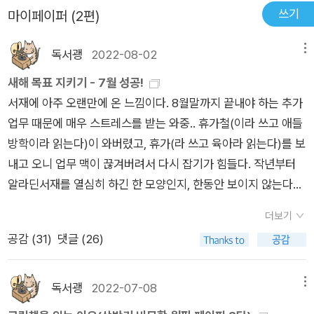
는 뾰족뾰족 피라미드가 제일 인상 깊었나 보다. 유치원에서 블록
쓰기
으로 어떤 물건의 실루엣인지 알아내기 시작합니다.이번엔 똥!​두
마이페이퍼 (2편)
으로 세계 건축물을 만드는 놀이 시간에 피라미드를 만들어봤다
아이들에게 똥이란 소재를 대박 웃음을 주는데 【안녕! 외계인】도
면서 엄마는 세모가 피라미드 모양인 거 몰랐냐며 성화다. ​사물을
독서괭
2022-08-02
메뉴
마치 똥처럼생긴 무엇가를 만났네요.세상에 피라미드.​피라미드
보고 다른 것을 해석하고 받아들이는 과정이 상상력의 힘이라고
를 보고 어떻게 똥과 연결을 시켰을까요?​똥그림을 보며 피라미
새해 목표 지키기 - 7월 성공!
한다면 아이가 그림책을 한 장 한 장 넘기며 떠올리는 수많은 이
드인것을 확인 한 아이들의 반응은 더 격해집니다.끊없는 상상과
서재에 아주 오랜만에 온 느낌이다. 8월말까지 끝내야 하는 추가
미지와 기억에 대한 이야기가 상상력이고 스토리텔링이다. 교육
관찰을 놓아서 안될 【안녕! 외계인】!헉!!! 【안녕! 외계인】의 모습이
업무 때문에 매우 스트레스를 받는 와중.. 휴가철(이라 쓰고 애들
의 목적이 아니라도 아이와 한 권의 그림책을 앞에 두고 나눌 수
네요!가슴에 【안녕! 외계인】이라고 적혀있고 형태가 애매모호했
방학이라 읽는다)이 와버렸고, 휴가(라 쓰고 육아라 읽는다)를 보
있는 이야기가 이렇게 다양해지고 있음에 나는 큰 즐거움과 보람
는데.손에 들린 【안녕! 외계인】책!진짜 외계인의 모습을 보고 아
내고 오니 업무 맥이 끊겨버려서 다시 잡기가 힘들다. 작년부터
을 느낀다. 책을 통해 배우는 것도 많겠지만 자신의 생각과 감정
이들은 못생겼다며 놀려대네요.외계인 시선에서는 두 아이들도
알라딘서재를 열심히 하긴 한 모양인지, 한동안 보이지 않는다고
을 표현하는 것에 익숙하지 않은 아이가 한 권의 그림책을 사이에
엄청 못생겼을텐데^^;;아이들과 책읽기 딱좋은 토요일.한글 독립
이웃님이 걱정도 해주셔서 감동받음 ㅎㅎ 잘 살았다, 독서괭.내가
두고 엄마와 나누는 대화는 일상의 언어를 뛰어넘는다. 그렇기에
더보기
읽기를 못하는 아이들에게 그림만으로도 충분히 내용을 파악할
갑자기 사고 등으로 사망하게 되면 이 서재는 어쩌지? 하는 생각
아이와 함께 도서관에 가고 서점에 가고 그림책을 읽어준다. 누군
수있고 공감할수있어서두 아이들이 눈으로 파악하는 【안녕! 외계
공감 (
31
)
댓글 (26)
을 가끔 한다. 이 서재는 내가 가족을 비롯한 누구에게도 알리지
가 나에게 책을 읽어주었던 기억과 추억이 오래오래 아이의 마음
인】은 실제 내용과 비슷.역시, 똥프라미드에서 빵빵터지는 두 아
않고 비밀스럽게 유지하고 있는 공간이라.. 부고를 전할 수가 없
에 남아 있기를 바라며......
이들은 똥쟁이(!)​어쩜~ 똥에 배꼽을 잡으며 웃는지.​재미있는 그
는데. 흠. 그런 일이 일어나지 않기만을 빌어본다.7월에 주문한
독서괭
2022-07-08
메뉴
림책으로 【안녕! 외계인】은 취향저격 그림책_인정마지막에 지구
두 권의 책은! 겨우 두 권이지만 분야가 협소하군 ㅋㅋ <다락방