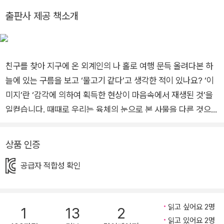
마음으로 응원을 보내도 되지만 그림책을 사셔도 좋습니다.
출판사 제공 책소개
영국에서 WHSQWERTY라는 사람은 1963년에 이 편지를 받았습
니다.
그는 곧바로 주위 작가 7명에게 힘을 내라고 응원의 메시지를 보냈습
니다.
친구를 찾아 지구에 온 외계인의 나 홀로 여행 문득 올려다본 하
며칠 뒤에 그는 케이트 그린어웨이 상을 받아 세계적인 작가의 길로
늘에 있는 구름을 보고 ‘물고기 같다’고 생각한 적이 있나요? ‘이
들어섰습니다.
미지’란 ‘감각에 의하여 획득한 현상이 마음속에서 재생된 것’을
미국의 한 작가도 이 편지를 받았지만 그는 그냥 무시해 버렸습니다.
일컫습니다. 때때로 우리는 육체의 눈으로 본 사물을 다른 것으로
결국 9일 후 그는 ...... 칼데콧 상을 받습니다.
해석하고 받아들이기도 합니다. 마음의 눈이 실제 사물을 다르게
네, 맞습니다.
해석하는 것이지요. 우리는 그 해석하는 힘을 상상하는 힘(상상
상품 인증
어떡하든 모두에게 행운이 옵니다.
력)이라고 부릅니다. 여기, 지구별에 놀러 온, 괴상하게 생긴 외계
그러니까 그림책 많이 사랑해 주세요.
공급자 적합성 확인
인 하나가 있습니다. 몸에 “안녕! 외계인”이라고 써 있는 이 외계
인은 글자 그대로 정체성이 외계인입니다. 아직 어린 이 외계인은
늘 바쁜 엄마 아빠 때문에 심심한 나머지 스스로 친구를 찾아 나
읽고 싶어요 2명
1
13
2
섰습니다. 산타처럼 집안으로 들어와 부엌에 있는 달걀 프라이,
읽고 있어요 2명