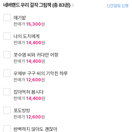
네버랜드 우리 걸작 그림책 (총 83권)
신간알림 신청
애기밭
판매가
15,300
원
나의 도치에게
판매가
14,400
원
콧수염 씨와 커다란 어항
판매가
14,400
원
우체부 구구 씨의 기막힌 하루
판매가
12,600
원
잡아먹혀 봅시다
판매가
14,400
원
포도방방
판매가
12,600
원
완벽하지 않아도 괜찮아