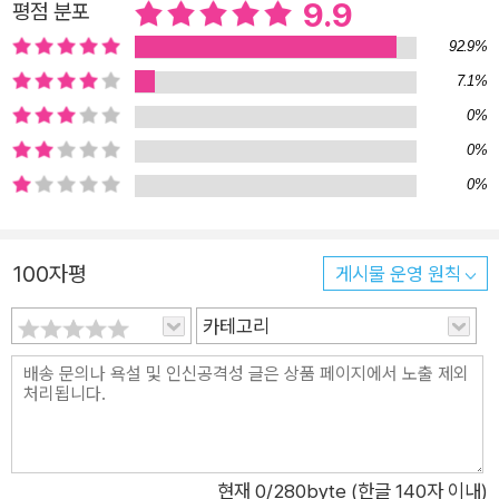
9.9
평점 분포
자들은 이야기의 텍스트가 되기도 하고, 외계인의 이미지가 되기
92.9%
도 합니다. 또한 전사(글이나 그림 따위를 옮기어 베낌) 기법을
7.1%
활용하여 외계인이 본 사물의 모습과 실제 사물의 모습, 두 가지
를 보여 주는 구성은 외계인의 시선과 독자(지구인)의 시선을 통
0%
해 이미지를 해석하는 차이와 재미를 보여 줍니다. 상상의 힘은
0%
결국 시선의 차이라는 것을 의미하듯이 말입니다. 위로와 힘, 관
0%
계를 맺게 해 주는 아름다운 이야기, 그림책 지구별에 놀러 온 외
계인은 하나같이 자신은 외계인이 아니라고 손사래를 치는 이들
100자평
게시물 운영 원칙
과 친구가 되지 못합니다. 그들은 모두 친구가 될 시간도, 여유도,
마음도 없기 때문이지요. 그런데 마지막으로 만난 여자아이는 자
카테고리
신이야말로 진짜 진짜 외계인이라고 소개합니다. 그리고 외계인
의 모습에 ‘주목’해 줍니다. 참 재미나게 생겼다며 친구하자고 청
하기까지 하지요. 유유상종(같은 무리끼리 사귐)이라고 해야 할
까요. 처음으로 관계를 맺고 싶어 하는 외계인의 마음을 알아주는
이가 나타난 것입니다. 그리고 이야기는 그림책을 보고 있는 외계
현재
0
/280byte (한글 140자 이내)