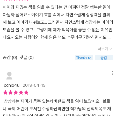
었더니 제가 어릴 적에 유행했던 '어른들은 몰라요'라는 노래도
서 < #안녕외계인 / #박연철 / #시공주니어 >을 소개했어요.박
아이와 재밌는 책을 읽을 수 있다는 건 어쩌면 정말 행복한 일이
생각나기도 하면서, 뭔가 아이에게 찔리는 느낌이 들었어요.(여
연철 작가님에 대해 여러 차례 소개했던지라 다들 반가워하시네
아닐까 싶어요~ 이야기 흐름 속에서 자연스럽게 상상력을 발휘
기서 나이대가 드러나나요 ㅠ)우리 뜬금군에게 '엄마가 너랑 잘
요. 오늘도 행복한 그림책 읽기! 투명 한지입니다.
해 보고 이야기 나눠보고.. 그러면서 자연스럽게 성장하는 아이의
안놀아주니?'라고 물어보니 '응! 엄마는 맨날 공부만 시켜.'라고
모습을 볼 수 있고.. 그렇기에 제가 책육아를 놓을 수 없는 이유인
대답해서 충격적이었는데요.아이에게 '엄마는 노는게 서툴러서
데요~ 오늘 사랑이와 함께 읽은 책도 너무너무 기발하면서도 재
그렇게 해주는게 놀아주는 거야...'라고 달래며 말했네요. 그렇게
밌어서 추천하고 싶네요 어떤 책이구냐구요? 바로, ​ 시공주니어
혼자있기 싫고 심심한 주인공은 외계인 친구를 찾아서 여행을 떠
더보기
의< 안녕! 외계인 >입니다​책 제목부터 아이의 호기심을 자극시
나게 되는데요.그게 바로 안녕! 외계인의 인트로라면 인트로랍니
공감 (
0
)
댓글 (0)
키기엔 충분한 그림책인거 같죠? ^^거기다 표지 역시 남다른 감
다. 그러면서 짧고 간결한 대화체 문장이 등장하고, 책의 제목이
각? 아니면 좀 특이한? 그런 형태의 느낌을 받을 수 있었는데요~
기도 한 '안녕! 외계인'이라는 문장이 반복해서 나오는데요.​나랑
그래서인지 볼로냐 국제 어린이 도서전에 수상된 요 그림책!과연
메뉴
같이 놀자. 안녕! 외계인​이라며 외계인친구에게 이야기를 하는
어떤 외계인이길래 요런 표정과 요런 모습을 하고 있는지자, 그럼
cchio4u
2019-04-19
데..여러분 눈에는 이게 뭐로 보이시나요?정말 외계인일까요? 정
사랑이와 함께 읽어보도록 할까요~?​ ​우선 이 책의 배경은,심심
답은 삐!바로 지글지글 달걀 프라이인데요.달걀 프라이는 지금 요
한 외계인이 같이 놀 친구를 찾아 떠나면서 이야기가 시작됩니다
리하느라 바쁘다면서 저리가서 놀으라고 이야기하고 주인공과
상상하는 재미가 듬뿍 있는네버랜드 책을 읽어 보았어요 볼로
마치 우리네 아이들처럼 자신과 놀아줄 외계인을 찾는다니.. 설정
놀아주지 않아요.이렇게 책에서는 다양한 사물들이 등장하여 정
냐 국제 어린이 도서전 수상하신박연철 작가님의 신작제목도 재
이 무척이나 공감되면서 이해할 수 있었는데요~과연 요 외계인
말 외계인처럼 보이기도 하면서 우리의 상상력을 자극하는데요.​