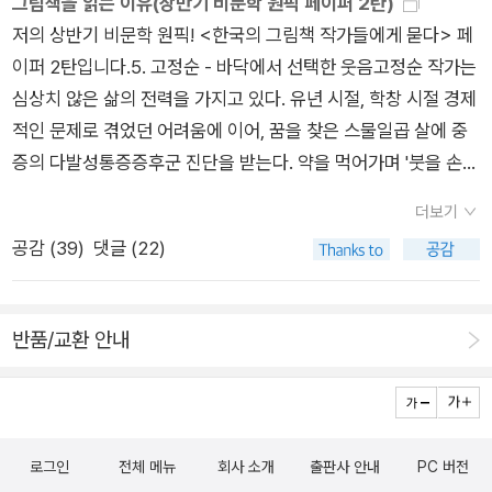
그림책을 읽는 이유(상반기 비문학 원픽 페이퍼 2탄)
에 친구를 찾으러 왔던 【안녕! 외계인】의 모습을 확인하고 못생겼
의 미친 여자>는 '미친독서괭'으로 펀딩했다. 펀딩 명단이 매우
저의 상반기 비문학 원픽! <한국의 그림책 작가들에게 묻다> 페
다며 놀래대는 두 아이들 ♬​사람을 생긴걸로 판단하면 안되는
기대됨 ㅋㅋ 그런데 이 책을 펀딩하고 나서 펀딩내역을 보다가 몹
이퍼 2탄입니다.5. 고정순 - 바닥에서 선택한 웃음고정순 작가는
데..외계인이니까 ㅋㅋㅋㅋ​'진짜 우리 주변에도 외계인이 있을
시 당황함. <그림자를 이으면 길이 된다>를 내가 펀딩을 안 했
심상치 않은 삶의 전력을 가지고 있다. 유년 시절, 학창 시절 경제
까?' 라는 궁금증으로 넘치는 호기심에 연이은 질문을 쏟아내는
나?? 분명히 펀딩하려고 들어가서 후원자명을 '독서괭'으로 할지
적인 문제로 겪었던 어려움에 이어, 꿈을 찾은 스물일곱 살에 중
두 아이들.​책은 절대 편식(!)하면 안돼요!​다양한 생각을 상상하고
본명으로 할지 고민한 것까지 기억이 나는데.. 고민하다가 주문을
증의 다발성통증증후군 진단을 받는다. 약을 먹어가며 '붓을 손에
키울수있는 재미있는 그림책을 만날수 있는 시공주니어 네버랜
끝내지 않고 잊어버렸나..!! ㅠㅜ 그러나 이미 펀딩 끝났고, 미안
동여매고 그림을 그렸다.'(151쪽) 12년이 걸린 뒤에야 데뷔에 이
드 재미있는 그림책 ♥​
하지만 주문은 미루게 되었다. 안녕.. 한권 남은 자리에 뽑힌 것이
더보기
른다. 그러나 그 이후로 누구보다 성실히, 꾸준히 작품을 출간하
<포르노랜드>. 전부터 다락방님이 추천했던 책인데 이제 읽게
공감 (
39
)
댓글 (22)
고 있다. 최혜진 작가는 고정순 작가와의 인터뷰를 이렇게 표현했
되었다. 앞에 좀 읽었는데 생생한 묘사에 움찔하게 된다. 진짜 저
다. '인터뷰 내내 맞은 편에서 빛의 세례가 쏟아지는 기분이었다.
런 걸 본단 말이야? 와.. ... 함께 산 굿즈들 '데일리 아이마스크 장
지지 않기로 결심한 사람에게 스며 나오는 존엄의 빛이었다.'(151
미향'- 미미님 글 보고 찜해놨던 건데, 이번에 사봤다. 하나 써봤
반품/교환 안내
쪽) 인터뷰 중 자기 표현의 중요성에 대해 언급하신 부분이 와 닿
는데 괜찮음! 열어서 착용하면 따끈해지면서 촉촉하게 찜질이 된
았다. 자기 자신에 대해 확신에 찬 사람의 글에는 진짜가 없다는.
다. 다만 일회용이라 자주 쓰기는 저어되고, 여행갈 때 비행기 같
감정을 표현할 줄 알아야 타인의 고통에도 예민해질 수 있다는.
은 데서 쓰거나 일하다 잠깐 쉴 때 쓰면 딱 좋을 듯. '식물성 육포
역시 글쓰기에는 치유의 효과가 있다. 내 안을 깊이 긁어 써낸 글
갈비맛' - 이거 드디어 샀는데, 아직 안 먹어봤다;; 육포 좋아하는
로그인
전체 메뉴
회사 소개
출판사 안내
PC 버전
일수록 진짜가 된다. 피터 비에리의 책 《자기 결정》(은행나무)에