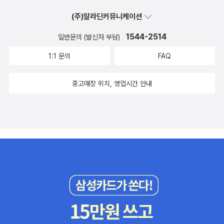
데, 식물성이라 그런가 왠지 안 뜯게 됨 ㅋㅋㅋ 빨리 먹어보고 10
이런 문장이 있어요.'자신이 누구인지 표현하지 않는 사람은 자신
0자평 써야겠다. '본투리드 우드독서대(피너츠와 우드스탁)' - 독
(주)알라딘커뮤니케이션
이 누구인지 알 수 있는 기회를 놓친다.' 어릴 때부터 자기표현에
서대가 자꾸 필요한 것 같은 기분이가 들어서 지름. 아주 귀여워
1544-2514
어려움을 겪었던 작가님이 보시기에 자기표현은 왜 중요한가요?
일반문의 (발신자 부담)
서 만족스럽다. 예외: 아이들 책 이번에 아이들 책 왜이리 많은
좋아하는 서점, 지역 도서관에서 성인 독자와 글공부를 하는데요.
1:1 문의
FAQ
가?;;;<Giraffes>와 <Hello, penguin>은 내셔널 지오그래픽
열에 아홉은 적절한 자기표현 방법을 깨우치지 못한 상태예요. 나
키즈에서 나온 책이다. 기린 먼저 샀다가 수준이 좀 어려워서 제
아가 자기를 속이는 사람도 있어요. ‘나는 날 잘 알고, 나는 행복
중고매장 위치, 영업시간 안내
일 쉬운 단계인 pre-reader에 해당하는 펭귄을 사봤다. 일단 사
하다‘는 확신에 찬 분들이지요. 그분들 글은 전형적이에요. ‘오후
진이 많아서 볼만함. 동물 좋아하는 아이라면 이걸로 영어공부 해
햇살이 따뜻하고, 배우자와 아이는 사랑스럽다‘고 말하지만, 진짜
도 괜찮을 듯. <Paw Patrol(퍼피구조대)> DVD 2집. 우연히 1
감정은 느껴지지 않아요 글공부를 계속하며 껍질이 벗겨지고 참
집을 얻게 되어 보여줬는데 애들이 너무너무 좋아하는 바람에 2
된 자기를 처음으로 마주하면 충격받고 막 울기도 하지요. (...) 표
집을 중고구매했다. 반값도 비싸긴 한데 ㅜㅜ 애들이 정말 좋아한
현하지 못한 감정 안에 오래 있다 보면 세상보는 눈이 왜곡되더라
다. 아이들 보여줄 좋은 만화를 고르는 것도 중요한 일인데, 재미
고요. 타인의 고통에 무감해지고요. ‘네가 힘들어서 죽어 나간들
있으면서, 너무 자극적이거나 무서운 악당이 나오지 않고, 성역할
나하고 무슨 상관이 있으리'라는 상태는 진짜 아픈 상태예요. 한
고정관념이 덜한 것이 좋다. 기존에 페파피그, 옥토넛, 알파블럭
국 사회가 타인의 고통에 공감하는 능력이 자꾸 떨어지는 이유가
스를 보여주고 있었는데 포 패트롤에 빠진 후로는 거의 이것만 보
여기 있어요. 내가 막혀 있으니까요. 주변과 감응하려면 먼저 자
는 중. 일단 강아지들이 너무 귀엽고, 바닷가 농장마을을 배경으