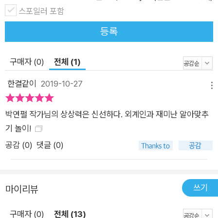
인의 모습으로 끝납니다. 《안녕! 외계인》은 관계 맺기의 즐거움
스포일러 포함
을 주는 그림책의 힘, 상상을 현실로 만들어 주는 놀라운 그림책
등록
의 세계를 유쾌하게 보여 줍니다. 이미지가 가득한 상상 세계 안
에서 외계인에게는 자동차가 게처럼 천천히 걷고, 등대가 입을 벌
려 말하기도 합니다. 그런 외계인을 이해하고 알아봐 준 것은 같
구매자 (0)
전체 (1)
은 시선을 가진 순수한 아이였지요. 그런 의미에서 《안녕! 외계
한결같이
2019-10-27
인》은 누구나 한 번쯤 자신은 외계인이 아닐까 라고 생각해 본 적
메뉴
이 있는 사람, 외계인을 만난 적이 있는 사람, 엉뚱하지만 순수했
박연펄 작가님의 상상력은 신선하다. 외계인과 재미난 알아맞추
던 어린 시절을 기억하고 있는 사람이라면 누구나 즐겁게 볼 수
기 놀이!
있는 작품입니다.
공감 (
0
)
댓글 (0)
쓰기
마이리뷰
구매자 (0)
전체 (13)