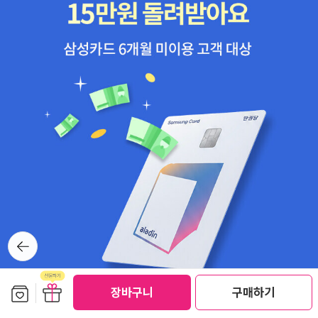
기 자신과 감응해야 해요. 자신의 현재를 이해하고 적절한 언어로
로 소소하고 다양한 구조활동이 재미있게 펼쳐지며, 악당조차 귀
표현할 줄 알아야 해요. 나를 표현하지 못하면 타인과 연대할 수
여운(악당아저씨 부하가 고양이들임), 착한 만화라 좋다. 다만 옥
없고, 연대할 수 없으면 열린 공동체 안으로 들어갈 수 없어요. -
토넛이나 포패트롤이나 캡틴은 남자고 남자 비중이 높음. 뭘 봐도
P158, 159살면서 시련과 부정적 사건을 막을 도리는 없어요. 일
대체로 그렇기에 아쉬운 점. <Biscuit takes a walk>도 애들 읽
단 찾아오면 온몸으로 겪을 수밖에 없어요. 다만 그 끝에서 인식
어주려고 산 책. 강아지가 나와서 고름 ㅋ <무무씨의 달그네>와
의 전환이 일어나면 고통에 지지 않을 수 있어요. 고통이 자신의
<안녕, 외계인!>은 지난 그림책 페이퍼에 썼던 작품들이다. <수
삶 속에서 어떤 의미를 지니는지 깨닫는 인식의 전환이요 행복과
상한 아저씨의 뚝딱 목공소>는 중고로 구입했는데 3~5세 용으
즐거움도 물론 소중해요. 하지만 나와 타자에 대해 간절하게 생각
로 괜찮음. 6세 첫째는 좀 시시해하는 듯. <꽁꽁꽁 아이스크림>
하게 만드는 건 반대의 감정이에요. 삶의 우선순위를 통렬하게 고
은 이 꽁꽁꽁 시리즈가 궁금해서 한권 사봤는데, 재미있었다. 여
민하게 하지요. 부정적 사건이 벌어지면 생각해요. ‘아, 삶의 우선
러가지 아이스크림 종류가 등장해서 아이스크림 좋아하는 아이
순위를 고민하라는 뜻이구나. 지금 나에게 가장 중요한 게 무엇이
들이라면 재미있게 들여다 볼 듯! <Paw Patrol Phonies Box s
지? 그럼에도 불구하고 지키고 싶은 게 뭐지?‘라고요. - P162고
뒤로가
et>는 애들이 포패트롤을 너무 좋아하므로 사봤다.. 싸기도 하
정순 작가님의 그림책 중에는 <무무씨의 달그네>를 읽었다. 무
기
고. 하지만 저렴이는 이유가 있는 듯. 한권 한권이 엄청 얇고, 그
무씨는 달로 여행을 가는 사람, 아니 동물들이 여행을 떠나기 전
림이 영상처럼 예쁘지 않고 어설프고, 비슷한 그림이 이 책 저 책
보관함담기
선물하기
에 구두를 닦으러 찾아오면, 그들의 구두를 정성스레 닦아주고 달
장바구니
구매하기
에 똑같이 실려있다. 내셔널 지오그래픽의 <Hello, penguin>을
로 떠나는 소회를 듣는다. 어떤 이는 '이곳이 지겨워서' 달로 떠난