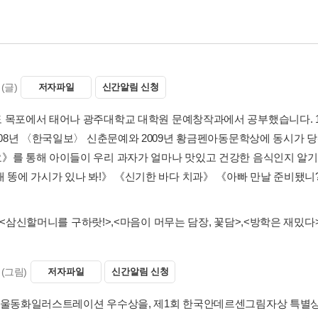
(글)
저자파일
신간알림 신청
 목포에서 태어나 광주대학교 대학원 문예창작과에서 공부했습니다. 1
2008년 〈한국일보〉 신춘문예와 2009년 황금펜아동문학상에 동시가 
》를 통해 아이들이 우리 과자가 얼마나 맛있고 건강한 음식인지 알기를
내 똥에 가시가 있나 봐!》 《신기한 바다 치과》 《아빠 만날 준비됐
<삼신할머니를 구하랏!>
,
<마음이 머무는 담장, 꽃담>
,
<방학은 재밌다
(그림)
저자파일
신간알림 신청
서울동화일러스트레이션 우수상을, 제1회 한국안데르센그림자상 특별상