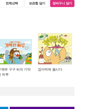
전체선택
보관함 담기
장바구니 담기
우체부 구구 씨의 기막
잡아먹혀 봅시다
힌 하루