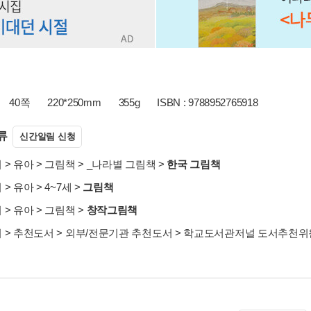
40쪽
220*250mm
355g
ISBN : 9788952765918
류
신간알림 신청
서
>
유아
>
그림책
>
_나라별 그림책
>
한국 그림책
서
>
유아
>
4~7세
>
그림책
서
>
유아
>
그림책
>
창작그림책
서
>
추천도서
>
외부/전문기관 추천도서
>
학교도서관저널 도서추천위원