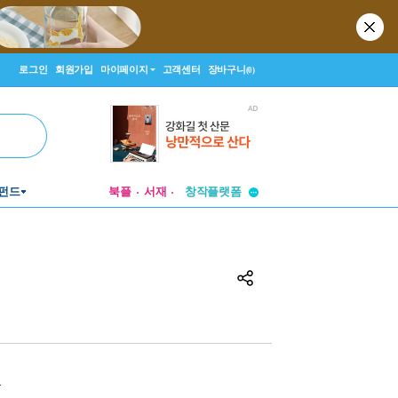
로그인
회원가입
마이페이지
고객센터
장바구니
(0)
펀드
북플
서재
투비컨티뉴드
창작플랫폼
투비컨티뉴드
원