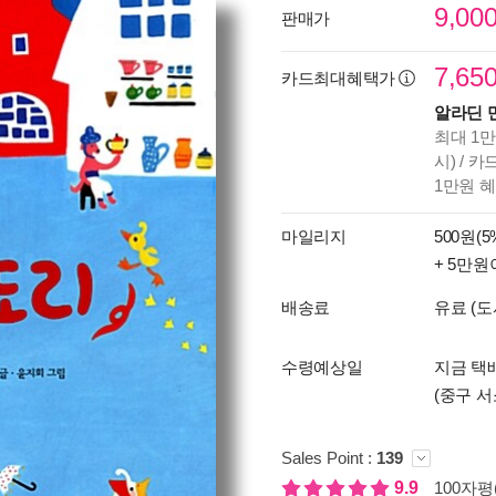
9,00
판매가
7,65
카드최대혜택가
알라딘 
최대 1만
시) / 
1만원 
마일리지
500원(5
+ 5만원
배송료
유료 (도
수령예상일
지금 택배
(중구 서
Sales Point :
139
9.9
100자평(