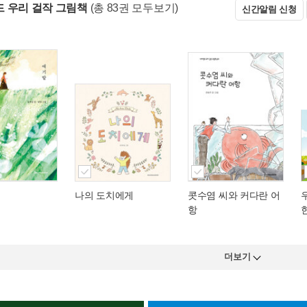
 우리 걸작 그림책
(총 83권 모두보기)
신간알림 신청
나의 도치에게
콧수염 씨와 커다란 어
항
더보기