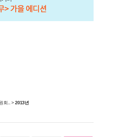
회..
>
2013년