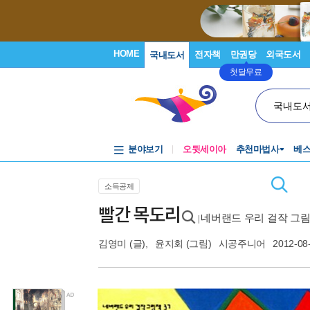
HOME
전자책
만권당
외국도서
국내도서
첫달무료
국내도
분야보기
오뒷세이아
추천마법사
베
소득공제
빨간 목도리
네버랜드 우리 걸작 그림
|
김영미
(글),
윤지회
(그림)
시공주니어
2012-08