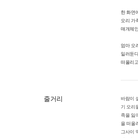
한 화면
오리 가
매개체인
엄마 오
일러둔다
떠올리고
줄거리
바람이 
기 오리
족을 잃
을 떠올
그사이 