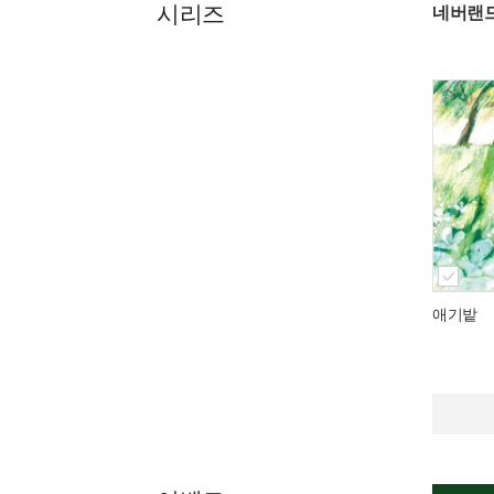
시리즈
네버랜드
애기밭