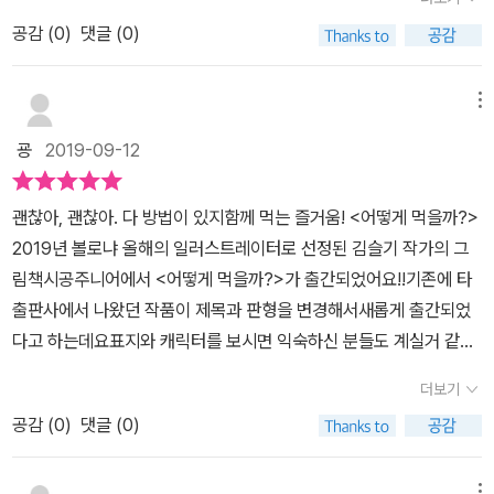
었어요!오늘의 주인공인 쥐순이 넘 귀엽죠!맛있는 딸기로 빵을 만들
커다란 이야기로 펼쳐지고 있어요[어떻게 먹을까?] 는 2019 볼로냐
공감 (
0
)
댓글 (0)
고픈 쥐순이 !하지만 생각대로 모든게 착착 진행되지는 않는데요.밀
올해의 일러스트레이터 선정 작가의 그림책이에요믿고 보는 그림책
가루는 너무 많고 우유와 달걀은 모자라는 상황.커져버린 빵을 구울
~[어떻게 먹을까?] 추천합니다아이와 함께 읽으면서 즐거운 시간 보
오븐이 없는 상황...어려움이 발생할때마다친구들의 도움을 얻어서
메뉴
냈어요 ~아이들이 좋아하는 빵을 만들면서 이야기가 펼쳐지는데요
결국 모두가 행복해지는 빵을 만드는 여정이 책에 펼쳐져 있어요! 계
어린 아이들도 흥미를 가지고 끝까지 잘 볼 수 있을것같아요
굥
2019-09-12
획과는 다르게 흘러가는 상황난감한 상황에 처할때마다쥐순이와 친
구들의 '괜찮아, 괜찮아. 다 방법이 있지!”라고 외쳐요!귀여운 친구들
괜찮아, 괜찮아. 다 방법이 있지함께 먹는 즐거움! <어떻게 먹을까?>
의 긍정적인 한마디에 미소가 지어집니다.이제 살면서 힘든일이 생겨
2019년 볼로냐 올해의 일러스트레이터로 선정된 김슬기 작가의 그
도계획했던것과 다르게 진행이 되려해도 패닉에 빠지지 말고 외쳐보
림책시공주니어에서 <어떻게 먹을까?>가 출간되었어요!!​​기존에 타
는거예요. '괜찮아, 괜찮아. 다 방법이 있지!'결국 모두가 행복해졌다
출판사에서 나왔던 작품이 제목과 판형을 변경해서새롭게 출간되었
는 이야기!보기만 해도 아름다운 그림이었어요 : ) 여백이 점점 친구
다고 하는데요표지와 캐릭터를 보시면 익숙하신 분들도 계실거 같네
들로 채워가는 흥미진진한 구성에.. 아이도 저도 푹빠져 읽었어요!긍
요!! 커다란 딸기 한 알로 시작된 작고도 큰 이야기가 담겨 있다고 하
정의 중요성에 더불어세상은 혼자살아가는것이아니라는 협동의 가치
더보기
는데요~이야기에 더 많은 내용을 더해 주는 그림으로 이루어진 작품!
를 배울 수 있는 동화책! 김슬기 작가님의 어떻게 먹을까 우리아이 그
공감 (
0
)
댓글 (0)
<어떻게 먹을까?>를 함께 읽어보며 아이와 이야기 나눠보고 싶어지
림책으로 추천합니다! 도서만을 제공받아 작성하였습니다. #유아그
더라구요. 동일한 판형을 사용해서 그림들이 전체적으로 통일감이
림책추천 #김슬기 #어떻게먹을까 #볼로냐수상작 #시공주니어
메뉴