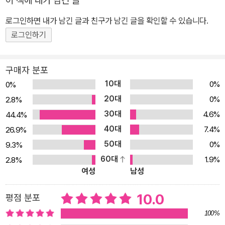
이 책에 내가 남긴 글
을 커다랗게 만든다. 누구 하나 짜증 내지 않고 쥐순이의 빵이 다 만들
로그인하면 내가 남긴 글과 친구가 남긴 글을 확인할 수 있습니다.
어지기를 함께 고대한다. 언제나 해결책은 있었고, 그 해결책은 다름
로그인하기
아닌 친구들의 손 안에 있었던 것. 무한 긍정의 마음과 지속적인 협력
심은 마치 성경 속에 나오는 ‘보리떡 두 개와 물고기 두 마리의 기적처
럼’ 모든 친구들이 함께 먹을 커다란 빵을 만들어 낸다. 귀엽고 밝게
구매자 분포
살아 있는 캐릭터들을 표현한 섬세한 판화 리놀륨판화는 리놀륨을 판
10대
0%
0%
재로 하여 찍는 판화로, 작업 기법은 목판화 기법과 유사하다. 섬세하
20대
0%
2.8%
고 예리한 선을 묘사하기 쉽지 않은 리놀륨판화 특성이 있음에도 불
30대
4.6%
44.4%
구하고, 김슬기 작가의 작품을 살펴보면 캐릭터들의 디테일한 표정과
40대
7.4%
26.9%
몸짓이 생생하게 살아 있어 이야기의 힘이 한층 느껴진다. 거품기에
50대
0%
9.3%
매달려 있는 쥐의 동작, 베이킹파우더를 붓는 원숭이의 날쌘 동작, 커
60대
1.9%
2.8%
다란 빵을 마주했을 때의 동물들의 함박웃음 등 장면 곳곳에 살아 있
여성
남성
는 캐릭터들의 눈동자와 손, 발, 자세 들을 들여다보고 있으면, 쥐와
동물 친구들이 한 마음 한 뜻으로 같은 곳을 향하고 있음을 절로 느낄
10.0
평점 분포
수 있다. 협업의 즐거움을 온몸으로 표현하는 캐릭터들의 표정이 상
100%
생의 즐거움을 느끼게 한다. 또한 빵이 만들어져 가는 과정을 함께 지