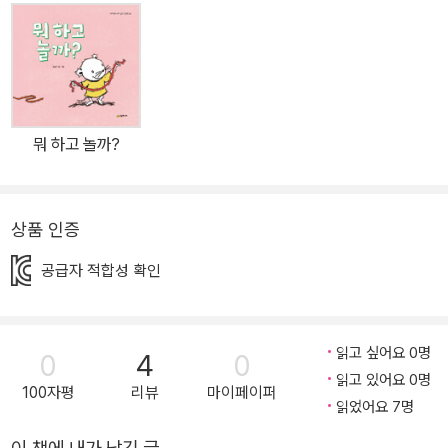
레이터로 선정되는 등 그림에 대해 끊임없이 연구하고 변신을 시도하
고 있는 작가이다. 김슬기 작가는 작품 본래의 뜻을 더 잘 구현하고 싶
은 의지를 담아 새로운 표제어와 판형으로 《어떻게 먹을까?》를 선보
였다. 우연히 발견한 딸기 한 알을 어떻게 먹을까 골몰하던 쥐순이는
빵을 만들어 그 위에 얹어 먹기로 결심하고는, 빵 만들기에 돌입한다.
뭐 하고 놀까?
그러나 제빵 현장은 때마다 생각하지 못한 문제에 봉착하고, 그때마
다 쥐순이는 친구들의 협조로 커다랗고 맛있는 딸기 빵을 만들기에
성공한다! “괜찮아, 괜찮아. 다 방법이 있지!” 긍정적인 마인드, 협력
상품 인증
하는 손길이 가져온 놀라운 기쁨 문제에 부딪힐 때마다 쥐순이는 오
리, 원숭이, 양, 곰, 코끼리 등 친구들의 도움을 빌어 빵 만들 도구와
공급자 적합성 확인
재료를 얻는다. 밀가루를 듬뿍 쏟아 붓고, 베이킹파우더를 가득 넣는
등 정량을 무시하고 빵 만들기를 하는 쥐순이와 친구들을 보면 걱정
이 앞서는데도, 쥐순이와 친구들은 매번 해맑은 표정으로 “괜찮아, 괜
읽고 싶어요 0명
0
4
0
읽고 있어요 0명
찮아. 다 방법이 있지!”를 외치며 한 단계 한 단계를 거쳐 나간다. 주
100자평
리뷰
마이페이퍼
읽었어요 7명
저하지 않고 문제를 정면으로 상대하며 문제를 해결해 가는 동물 친
구들의 긍정적인 태도는 마침내 작은 오븐에 들어가기 힘들 만큼 빵