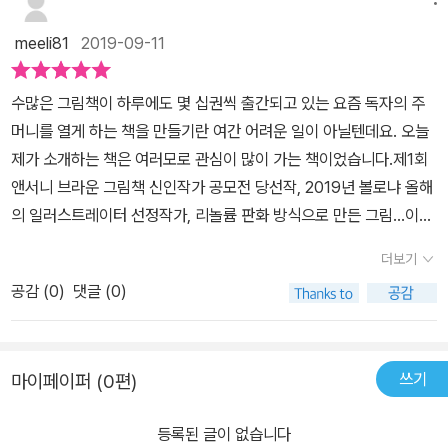
들어요.제목도 도서 내용을 담은 활동적인 분위기입니다.​​책 속 동물
캐릭터들의 표정과 몸짓을 섬세하고 예리하게 묘사한 리놀륨판화 기
meeli81
2019-09-11
법!그 속에 짧은 글귀들을 읽어나가며 아이와 그림으로 많은 이야기
를 나눠보게되는 그림책이에요 문제에 부딪힌 주인공 쥐순이!오리,
수많은 그림책이 하루에도 몇 십권씩 출간되고 있는 요즘 독자의 주
원숭이, 양, 곰, 코끼리 등의 동물 친굴들의 도움으로 커다란 빵을 만
머니를 열게 하는 책을 만들기란 여간 어려운 일이 아닐텐데요. 오늘
들어 나아가는데요문제에 부딪혔을때 주저하지 않고 동물친구들과
제가 소개하는 책은 여러모로 관심이 많이 가는 책이었습니다.제1회
함께하는 긍정의 힘과 기쁨으로마침내 커다란 딸기 케이크 만들기에
앤서니 브라운 그림책 신인작가 공모전 당선작, 2019년 볼로냐 올해
성공합니다^^​딸기 케이크를 만드는 과정을 맛있게 지켜보면서 긍정
의 일러스트레이터 선정작가, 리놀륨 판화 방식으로 만든 그림...이러
의 힘과 함께하는 기쁨을 배워볼 수 있겠는데요.딸기 한 알로 시작된
한 수식어가 붙는 작가와 그림책이라 그냥 스쳐지나갈 수 없었어요.
작고도 큰 이야기~​​ 글이 많지 않은 그림책이라아이와 함께 그림을 보
더보기
현북스에서 <딸기 한 알>이라는 제목으로 출간되었던 책이 시공주니
면서 상상의 이야기를 나눠보기에도 좋을거 같아요~그리고 이제 막
공감 (
0
)
댓글 (0)
어에서 <어떻게 먹을까?>라는 제목으로 재출간되었습니다.딸기라
글을 읽기 시작하는 아이들에게도 천천히 하나하나 글을 읽어내려가
는 직접적인 단어를 사용하지 않은 시공주니어의 <어떻게 먹을까?>
는 재미도 있겠어요​ 괜찮아, 괜찮아!다 방법이 있지!​​반복되는 긍정의
의 표지를 보며 상상을 하게 됩니다. '생쥐는 딸기를 어떻게 요리할
힘인거 같아요~​딸기 하나를 어떻게 먹을지 궁금하지 않으신가요?2
쓰기
마이페이퍼 (0편)
까?'한 쪽에는 그림, 다른 쪽에는 글이 있어서 글과 그림 각각에 집중
019년 볼로냐 '올해의 일러스트레이터' 선정작가 김슬기 작가의 <어
할 수 있는 여백이 존재한다는 점이 책을 읽으면서 참 좋았습니다.아
떻게 먹을까?>​실수해도 괜찮아, 다 방법이 있지.​실패하여도 다시 일
등록된 글이 없습니다
울러 리놀륨 판화 방식으로 그림을 그린 작가님의 그림책을 향한 열