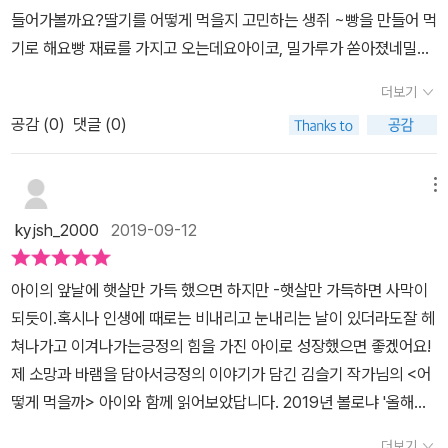
들어가볼까요?딸기를 어떻게 먹을지 고민하는 생쥐 ~빵을 만들어 먹
기로 해요빵 재료를 가지고 오는데요아이코, 밀가루가 쏟아졌네밀가
루를 쏟아버렸어요빵을 조금만 만드려고 했는데 밀가루를 다 쏟는 바
더보기
람에 계획했던 일이 틀어졌는데요어떻게 해야할까요?괜찮아 괜찮아!
공감 (
0
)
댓글 (0)
다 방법이 있지생쥐는 긍정적인 마인드로 생각하는데요밀가루가 쏟
아졌지만 ~ 양을 늘려 만들기로 해요오리와 함께요 ~양이 많아지면
나눠먹으면 되니 걱정 없어요더 큰 그릇에 옮겨 담아요실수로 베이킹
메뉴
파우더를 너무 많이 넣었는데요괜찮아 괜찮아!다 방법이 있지밀가루
kyjsh_2000
2019-09-12
양을 늘려서 더 많이 만들기로 해요동물 친구들이 더 모였어요양이
많아졌지만 여러명이 같이 만들고 같이 나눠먹으면 되니깐요정말 커
아이의 앞날에 햇살만 가득 했으면 하지만 -햇살만 가득하면 사막이
다란 빵이 만들어졌어요처음 시작이 딸기였던가요?딸기 올리는것도
되듯이.혹시나 인생에 때로는 비내리고 눈내리는 날이 있더라도잘 헤
잊으면 안되겠지요 ~동물친구들이 모여 빵을 같이 만들고 ~다같이
쳐나가고 이겨나가는긍정의 힘을 가진 아이로 성장했으면 좋겠어요!
나눠먹었어요계획했던 일에 어긋나게 문제에 부딧힐때마다 좌절하거
제 소망과 바램을 담아서긍정의 이야기가 담긴 김슬기 작가님의 <어
나 실망하지 않고 긍정적인 마인드로 문제를 해결해나가는데요처음
떻게 먹을까> 아이와 함께 읽어보았답니다. 2019년 볼로냐 '올해의
엔 혼자 먹을 작은 빵을 만드려고 했지만 ~ 모든 동물친구들이 나눠
일러스트레이터' 선정 작가이니 만큼 정말 일러스트가 예쁜 그림책이
먹을 수 있을만큼의 커다란 빵을 만들었어요작은 일으로 시작했지만
더보기