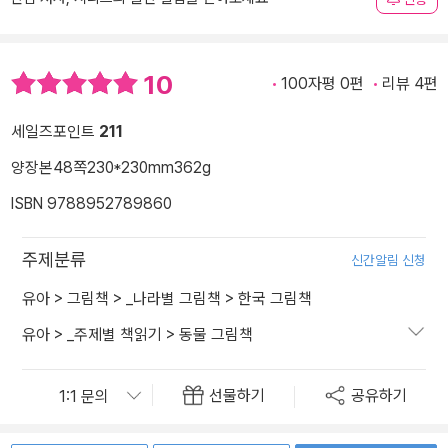
10
100자평 0편
리뷰 4편
세일즈포인트
211
양장본
48쪽
230*230mm
362g
ISBN 9788952789860
주제분류
신간알림 신청
유아
>
그림책
>
_나라별 그림책
>
한국 그림책
유아
>
_주제별 책읽기
>
동물 그림책
선물하기
공유하기