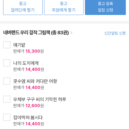
중고
중고
중고 등록
알라딘에 팔기
회원에게 팔기
알림 신청
네버랜드 우리 걸작 그림책 (총 83권)
신간알림 신청
애기밭
판매가
15,300
원
나의 도치에게
판매가
14,400
원
콧수염 씨와 커다란 어항
판매가
14,400
원
우체부 구구 씨의 기막힌 하루
판매가
12,600
원
잡아먹혀 봅시다
판매가
14,400
원