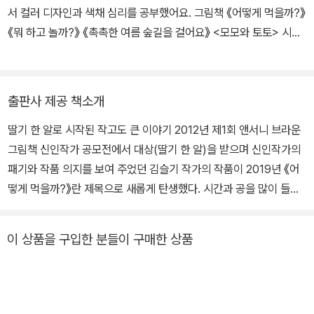
서 컬러 디자인과 색채 심리를 공부했어요. 그림책 《어떻게 먹을까?》
《뭐 하고 놀까?》 《촉촉한 여름 숲길을 걸어요》 <모모와 토토> 시리
즈를 쓰고 그렸어요. 앤서니 브라운 그림책 공모전에서 대상을, 나미
콩쿠르에서 특별상을 받았고 《모모와 토토》로 볼로냐국제아동도서
전에서 ‘올해의 일러스트레이터’로 선정되었어요.
출판사 제공 책소개
딸기 한 알로 시작된 작고도 큰 이야기 2012년 제1회 앤서니 브라운
그림책 신인작가 공모전에서 대상(딸기 한 알)을 받으며 신인작가의
패기와 작품 의지를 보여 주었던 김슬기 작가의 작품이 2019년 《어
떻게 먹을까?》란 제목으로 새롭게 탄생했다. 시간과 공을 많이 들여
야 하는 리놀륨판화 기법으로 동물들의 특징과 표정, 개성들을 섬세
하게 표현하여 주목받았던 이 작품은, 당시 “이야기에 더 많은 내용을
이 상품을 구입한 분들이 구매한 상품
더해 주는 그림으로 이루어진 작품”이라는 심사평(앤서니 브라운)을
받았다. 데뷔 이후 그림을 통해 아이들의 마음에 가 닿고 어른들의 마
음에 울림을 주기 위해 픽션과 논픽션을 넘나들며 다양한 재료, 다양
한 기법을 구사해 온 김슬기 작가는 2019년 볼로냐 올해의 일러스트