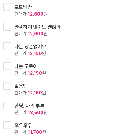
포도방방
판매가
12,600
원
완벽하지 않아도 괜찮아
판매가
12,600
원
나는 상관없어요
판매가
12,150
원
나는 고등어
판매가
12,150
원
얼음땡
판매가
12,150
원
안녕, 나의 루루
판매가
13,500
원
후우후우
판매가
11,700
원