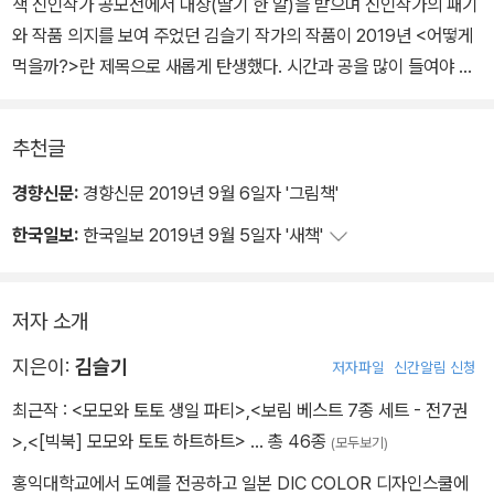
책 신인작가 공모전에서 대상(딸기 한 알)을 받으며 신인작가의 패기
와 작품 의지를 보여 주었던 김슬기 작가의 작품이 2019년 <어떻게
먹을까?>란 제목으로 새롭게 탄생했다. 시간과 공을 많이 들여야 하
는 리놀륨판화 기법으로 동물들의 특징과 표정, 개성들을 섬세하게
표현하여 주목받았던 이 작품은, 당시 “이야기에 더 많은 내용을 더해
추천글
주는 그림으로 이루어진 작품”이라는 심사평(앤서니 브라운)을 받았
다.
경향신문:
경향신문 2019년 9월 6일자 '그림책'
한국일보:
한국일보 2019년 9월 5일자 '새책'
데뷔 이후 그림을 통해 아이들의 마음에 가 닿고 어른들의 마음에 울
림을 주기 위해 픽션과 논픽션을 넘나들며 다양한 재료, 다양한 기법
을 구사해 온 김슬기 작가는 2019년 볼로냐 올해의 일러스트레이터
저자 소개
로 선정되는 등 그림에 대해 끊임없이 연구하고 변신을 시도하고 있
지은이:
김슬기
저자파일
신간알림 신청
는 작가이다. 김슬기 작가는 작품 본래의 뜻을 더 잘 구현하고 싶은 의
지를 담아 새로운 표제어와 판형으로 <어떻게 먹을까?>를 선보인다.
최근작 :
<모모와 토토 생일 파티>
,
<보림 베스트 7종 세트 - 전7권
>
,
<[빅북] 모모와 토토 하트하트>
… 총 46종
(모두보기)
홍익대학교에서 도예를 전공하고 일본 DIC COLOR 디자인스쿨에