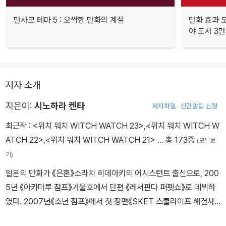
만사모 테마 5 : 오싹한 만화의 계절
만화 효과 모
야 도서 3만
저자 소개
지은이:
시노하라 켄타
저자파일
신간알림 신청
최근작 :
<위치 워치 WITCH WATCH 23>
,
<위치 워치 WITCH W
ATCH 22>
,
<위치 워치 WITCH WATCH 21>
… 총 173종
(모두보
기)
일본의 만화가 《은혼》소라치 히데아키의 어시스턴트 출신으로, 200
5년 《아카마루 점프》겨울호에서 단편 《레서판다 퍼펫쇼》로 데뷔하
였다. 2007년《소년 점프》에서 첫 장편《SKET 스쿨라이프 해결사》
를 연재하여, 제55회《소학관 만화대상> 소년부문을 수상하였다. 20