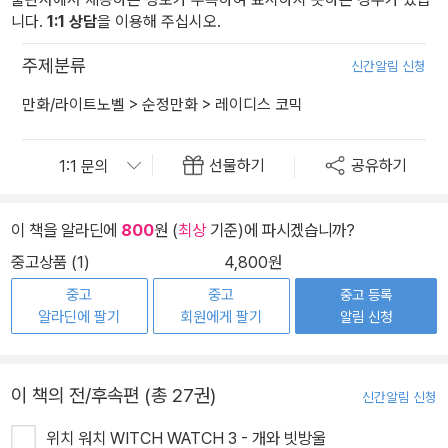
니다.
1:1 상담
을 이용해 주십시오.
주제분류
신간알림 신청
만화/라이트노벨
>
순정만화
>
레이디스 코믹
선물하기
공유하기
이 책을 알라딘에
800
원 (
최상
기준)에 파시겠습니까?
중고상품 (1)
4,800원
중고
중고
중고 등록
알라딘에 팔기
회원에게 팔기
알림 신청
이 책의 전/후속편 (총 27권)
신간알림 신청
위치 워치 WITCH WATCH 3 - 개와 빗방울