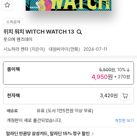
소득공제
위치 워치 WITCH WATCH 13
웃으며 웬즈데이
시노하라 켄타
(지은이)
대원씨아이(만화)
2024-07-11
종이책
5,500
원,
10%
4,950
원
+ 270원
전자책
3,420
원
배송료
유료 (도서 1만5천원 이상 무료)
개정판이 새로 출간되었습니다.
개정판 보기
알라딘 만권당 삼성카드, 알라딘 15% 청구 할인