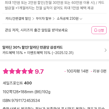
최대 1만원 또는 2만원 할인(전월 30만원 또는 60만원 이용 시) / 카드
발급월 +1개월까지는 전월 실적이 없어도 최대 1만원 혜택 제공
카드/간편결제 할인
무이자 할부
소득공제 230원
관심 저자, 시리즈의 출간 알림을 받아보세요
신청
알라딘 30% 할인! 알라딘 만권당 삼성카드
카드혜택 15% + 이벤트혜택 15% (~2025.12.31)
9.7
100자평 14편
리뷰 0편
세일즈포인트
400
192쪽
128*188mm (B6)
192g
ISBN 9791172453534
출판사에서 제공하는 정보가 부족하여 표시하지 못하는 경우가 있습