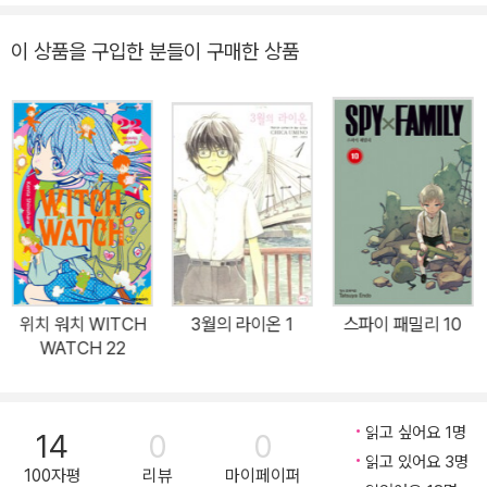
16년《점프 플러스》에서《저 너머의 아스트라》를 연재하여, 제12회
《일본 만화대상》를 수상하였다.
이 상품을 구입한 분들이 구매한 상품
위치 워치 WITCH
3월의 라이온 1
스파이 패밀리 10
WATCH 22
읽고 싶어요 1명
14
0
0
읽고 있어요 3명
100자평
리뷰
마이페이퍼