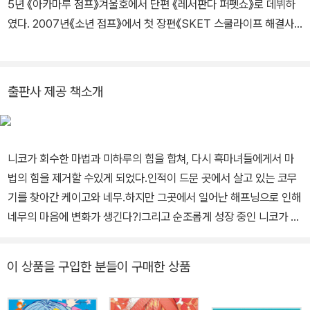
5년 《아카마루 점프》겨울호에서 단편 《레서판다 퍼펫쇼》로 데뷔하
였다. 2007년《소년 점프》에서 첫 장편《SKET 스쿨라이프 해결사》
를 연재하여, 제55회《소학관 만화대상> 소년부문을 수상하였다. 20
16년《점프 플러스》에서《저 너머의 아스트라》를 연재하여, 제12회
《일본 만화대상》를 수상하였다.
출판사 제공 책소개
니코가 회수한 마법과 미하루의 힘을 합쳐, 다시 흑마녀들에게서 마
법의 힘을 제거할 수있게 되었다.인적이 드문 곳에서 살고 있는 코무
기를 찾아간 케이고와 네무.하지만 그곳에서 일어난 해프닝으로 인해
네무의 마음에 변화가 생긴다?!그리고 순조롭게 성장 중인 니코가 맞
이한 마지막 재롱잔치.오토기 하우스 멤버들도 참관하지만, 다른 학
부모들에게 의심의 눈초리를 사게 되는데--?!
이 상품을 구입한 분들이 구매한 상품