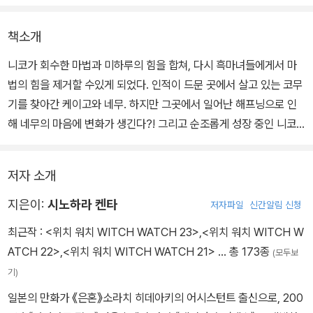
책소개
니코가 회수한 마법과 미하루의 힘을 합쳐, 다시 흑마녀들에게서 마
법의 힘을 제거할 수있게 되었다. 인적이 드문 곳에서 살고 있는 코무
기를 찾아간 케이고와 네무. 하지만 그곳에서 일어난 해프닝으로 인
해 네무의 마음에 변화가 생긴다?! 그리고 순조롭게 성장 중인 니코
가 맞이한 마지막 재롱잔치. 오토기 하우스 멤버들도 참관하지만, 다
른 학부모들에게 의심의 눈초리를 사게 되는데--?!
저자 소개
지은이:
시노하라 켄타
저자파일
신간알림 신청
최근작 :
<위치 워치 WITCH WATCH 23>
,
<위치 워치 WITCH W
ATCH 22>
,
<위치 워치 WITCH WATCH 21>
… 총 173종
(모두보
기)
일본의 만화가 《은혼》소라치 히데아키의 어시스턴트 출신으로, 200