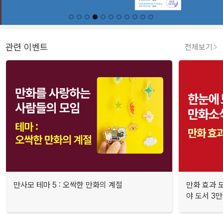
관련 이벤트
전체보기
만사모 테마 5 : 오싹한 만화의 계절
만화 효과 모
야 도서 3만