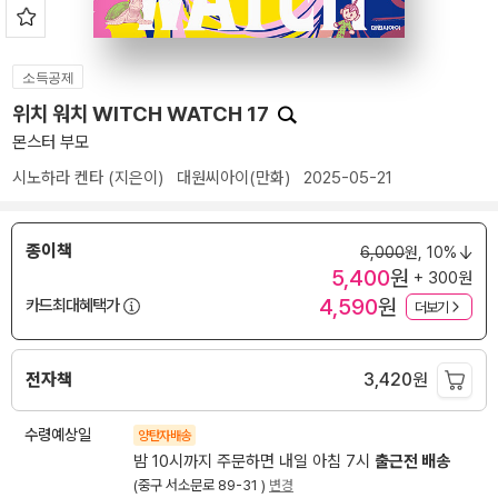
소득공제
위치 워치 WITCH WATCH 17
몬스터 부모
시노하라 켄타
(지은이)
대원씨아이(만화)
2025-05-21
종이책
6,000
원,
10%
5,400
원
+ 300원
4,590
원
카드최대혜택가
더보기
전자책
3,420
원
수령예상일
양탄자배송
밤 10시까지 주문하면 내일 아침 7시
출근전 배송
(중구 서소문로 89-31 )
변경