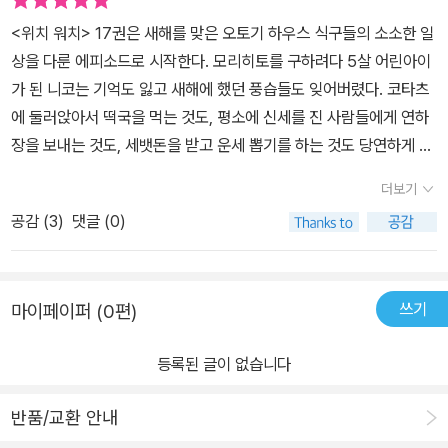
<위치 워치> 17권은 새해를 맞은 오토기 하우스 식구들의 소소한 일
상을 다룬 에피소드로 시작한다. 모리히토를 구하려다 5살 어린아이
가 된 니코는 기억도 잃고 새해에 했던 풍습들도 잊어버렸다. 코타츠
에 둘러앉아서 떡국을 먹는 것도, 평소에 신세를 진 사람들에게 연하
장을 보내는 것도, 세뱃돈을 받고 운세 뽑기를 하는 것도 당연하게 여
기지 않고 일일이 기뻐하는 니코의 모습이 귀여웠다. 16권에서 이어
더보기
지는 감상이지만, 작가님 자신이 8세 딸, 5세 아들을 키우면서 경험
공감 (
3
)
댓글 (0)
하거나 느낀 것들을 작품에 반영하시는 것 같다. 작가님 자녀들의 그
림과 글씨가 삽입된 에피소드도 있는데, 자녀분들이 나중에 보면 뭉
클할 것 같다.밸런타인 데이 에피소드도 재미있었다. 변신의 마녀인
쓰기
마이페이퍼 (0편)
미야오 네무는 눈보라를 뚫고 코무기를 만나고 오는 길에 자신이 울
프와 케이고 양쪽 모두를 좋아한다는 사실을 깨닫는다. 마침 밸런타
등록된 글이 없습니다
인 데이가 가까워 이참에 자신의 마음을 고백하고 싶어진 네무. 울프
와 케이고가 한 사람인 걸 알지만, 두 인격 중 누구에게 먼저 초콜릿을
반품/교환 안내
주는 게 맞는지, 애초에 한 사람의 두 가지 인격을 동시에 좋아하는 게