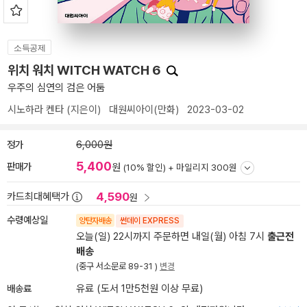
소득공제
위치 워치 WITCH WATCH 6
우주의 심연의 검은 어둠
시노하라 켄타
(지은이)
대원씨아이(만화)
2023-03-02
정가
6,000원
5,400
판매가
원
(10% 할인) +
마일리지 300원
4,590
카드최대혜택가
원
수령예상일
양탄자배송
썬데이 EXPRESS
오늘(일) 22시까지 주문하면 내일(월) 아침 7시
출근전
배송
(중구 서소문로 89-31 )
변경
배송료
유료 (도서 1만5천원 이상 무료)