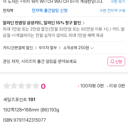
이 도서는 <
위치 워치 WITCH WATCH 6
>의 개정판입니다.
구판 보기
전자책
전자책 출간알림 신청
구판 전자책 구매
알라딘 만권당 삼성카드, 알라딘 15% 청구 할인
최대 1만원 또는 2만원 할인(전월 30만원 또는 60만원 이용 시) / 카드 발
급월 +1개월까지는 전월 실적이 없어도 최대 1만원 혜택 제공
카드/간편결제 할인
무이자 할부
소득공제 250원
관심 저자, 시리즈의 출간 알림을 받아보세요
신청
0
100자평 0편
리뷰 0편
세일즈포인트
191
192쪽
128*188mm (B6)
193g
ISBN 9791142315077