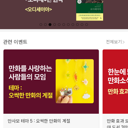
관련 이벤트
전체보기
만사모 테마 5 : 오싹한 만화의 계절
만화 효과 모
야 도서 3만