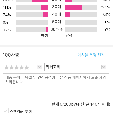
30대
25.9%
11.1%
40대
7.4%
7.4%
50대
0%
0%
60대
0%
3.7%
여성
남성
100자평
게시물 운영 원칙
카테고리
현재
0
/280byte (한글 140자 이내)
스포일러 포함