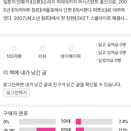
일본의 만화가 《은혼》소라치 히데아키의 어시스턴트 출신으로, 200
5년 《아카마루 점프》겨울호에서 단편 《레서판다 퍼펫쇼》로 데뷔하
였다. 2007년《소년 점프》에서 첫 장편《SKET 스쿨라이프 해결사》
를 연재하여, 제55회《소학관 만화대상> 소년부문을 수상하였다. 20
16년《점프 플러스》에서《저 너머의 아스트라》를 연재하여, 제12회
《일본 만화대상》를 수상하였다.
읽고 싶어요 0명
0
0
0
읽고 있어요 0명
100자평
리뷰
마이페이퍼
읽었어요 0명
이 책에 내가 남긴 글
로그인하면 내가 남긴 글과 친구가 남긴 글을 확인할 수 있습니다.
로그인하기
구매자 분포
10대
7.4%
0%
20대
11.1%
25.9%