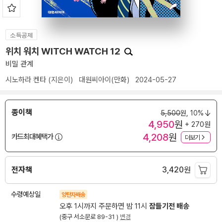
소득공제
위치 워치 WITCH WATCH 12
비밀 관계
시노하라 켄타
(지은이)
대원씨아이(만화)
2024-05-27
종이책
5,500
원,
10%
4,950
원
+ 270원
4,208
원
카드최대혜택가
더보기
전자책
3,420
원
수령예상일
양탄자배송
오후 1시까지 주문하면 밤 11시
잠들기전 배송
(중구 서소문로 89-31 )
변경