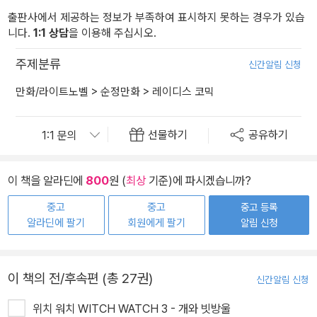
출판사에서 제공하는 정보가 부족하여 표시하지 못하는 경우가 있습
니다.
1:1 상담
을 이용해 주십시오.
주제분류
신간알림 신청
만화/라이트노벨
>
순정만화
>
레이디스 코믹
선물하기
공유하기
이 책을 알라딘에
800
원 (
최상
기준)에 파시겠습니까?
중고
중고
중고 등록
알라딘에 팔기
회원에게 팔기
알림 신청
이 책의 전/후속편 (총 27권)
신간알림 신청
위치 워치 WITCH WATCH 3 - 개와 빗방울