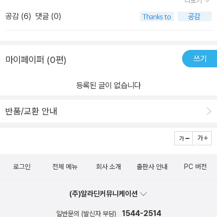
더보기
의 주선으로 생애 첫 오프 모임에 참석한다. 그곳에서 마쿠와 선생은
공감 (
6
)
댓글 (0)
자신의 선입견과 편견을 깨부수는 여러 경험을 하게 된다. 이어지는
<우롱 미라지> 신작도 재미있다.한편 11권에서 (비록 모리히토의 파
워J 성향 때문에 기대와는 다른 전개가 되었지만) 모리히토와의 첫
쓰기
마이페이퍼 (0편)
데이트를 완수한 니코는 이후 두 사람 사이에 아무런 변화가 없고, 노
출을 해도 가슴이 뛰지 않을 정도로 가족 같은 사이가 되어버린 것을
등록된 글이 없습니다
반성하며 모리히토의 마음을 확인할 또 다른 계획을 세운다. 그것은
니코가 준 마법 약을 먹고 일시적으로 지나치게 솔직한 성격이 된 모
반품/교환 안내
리히토의 상황을 이용해, 니코가 필사적으로 매력 어필을 해서 모리
히토의 연애 게이지를 채우고 그토록 고대한 고백을 듣는 것이다. 과
연 니코의 계획은 성공할 수 있을까. 에피소드 내용도 재미있지만 한
장면 한 장면의 개그 센스가 훌륭하다.
로그인
전체 메뉴
회사 소개
출판사 안내
PC 버전
(주)알라딘커뮤니케이션
1544-2514
일반문의 (발신자 부담)