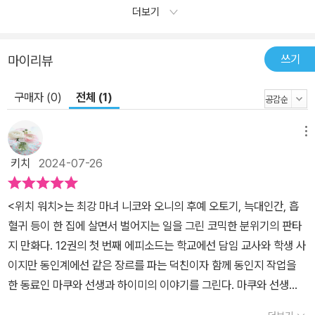
더보기
쓰기
마이리뷰
구매자 (0)
전체 (1)
메뉴
키치
2024-07-26
<위치 워치>는 최강 마녀 니코와 오니의 후예 오토기, 늑대인간, 흡
혈귀 등이 한 집에 살면서 벌어지는 일을 그린 코믹한 분위기의 판타
지 만화다. 12권의 첫 번째 에피소드는 학교에선 담임 교사와 학생 사
이지만 동인계에선 같은 장르를 파는 덕친이자 함께 동인지 작업을
한 동료인 마쿠와 선생과 하이미의 이야기를 그린다. 마쿠와 선생
은 '인터넷 주민은 신분을 밝혀선 안 된다'라는 신조를 어기고 하이미