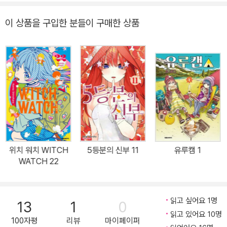
16년《점프 플러스》에서《저 너머의 아스트라》를 연재하여, 제12회
《일본 만화대상》를 수상하였다.
이 상품을 구입한 분들이 구매한 상품
위치 워치 WITCH
5등분의 신부 11
유루캠 1
WATCH 22
읽고 싶어요 1명
13
1
0
읽고 있어요 10명
100자평
리뷰
마이페이퍼