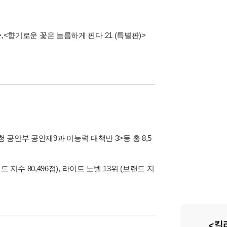
>
,
<향기로운 꽃은 늠름하게 핀다 21 (특별판)>
시청 공안부 공안제9과 이능력 대책반 3>
등 총 8,5
 지수 80,496점), 라이트 노벨 13위 (브랜드 지