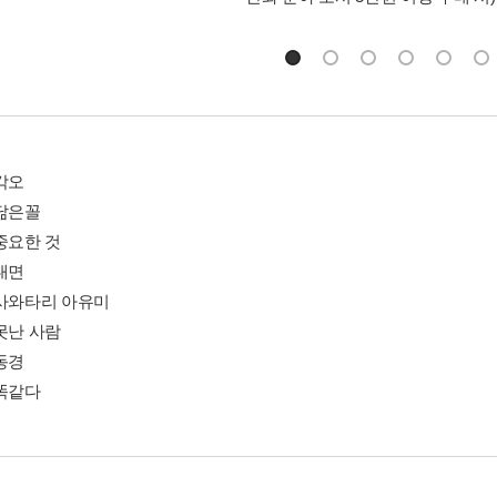
각오
 닮은꼴
중요한 것
대면
 사와타리 아유미
못난 사람
동경
 똑같다