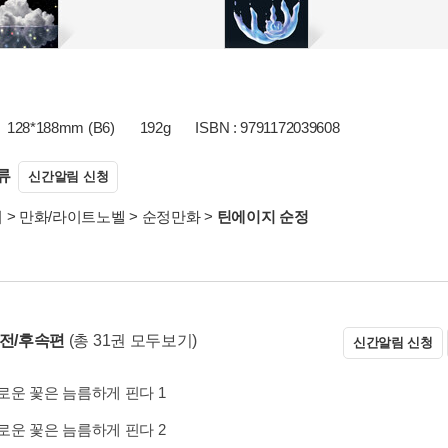
128*188mm (B6)
192g
ISBN : 9791172039608
류
신간알림 신청
서
>
만화/라이트노벨
>
순정만화
>
틴에이지 순정
 전/후속편
(총 31권 모두보기)
신간알림 신청
운 꽃은 늠름하게 핀다 1
운 꽃은 늠름하게 핀다 2