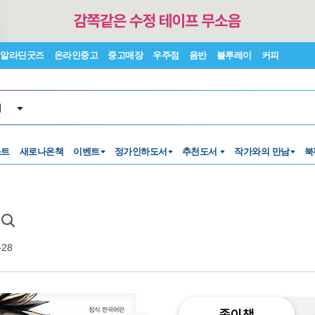
알라딘굿즈
온라인중고
중고매장
우주점
음반
블루레이
커피
서
스트
새로나온책
이벤트
정가인하도서
추천도서
작가와의 만남
북
-28
종이책