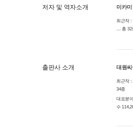
저자 및 역자소개
미카미
최근작 :
… 총 3
출판사 소개
대원씨
최근작 :
34종
대표분야 
수 114,