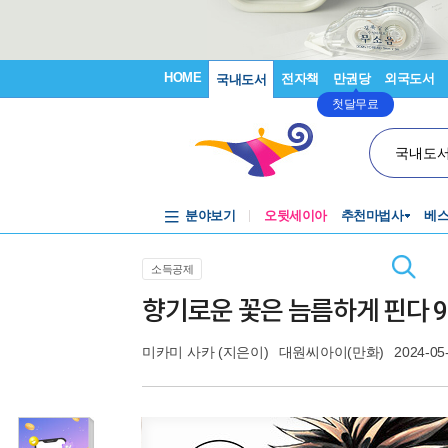
HOME
전자책
만권당
외국도서
국내도서
첫달무료
국내도
분야보기
오뒷세이아
추천마법사
베
소득공제
향기로운 꽃은 늠름하게 핀다 9
미카미 사카
(지은이)
대원씨아이(만화)
2024-05