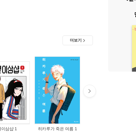
더보기
별이삼샵 1
히카루가 죽은 여름 1
한밤중 하트튠 1