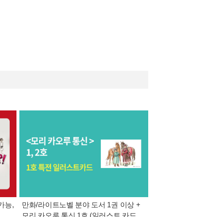
가능,
만화/라이트노벨 분야 도서 1권 이상 +
만사모 테마 2 : 완
모리 카오루 통신 1호 (일러스트 카드