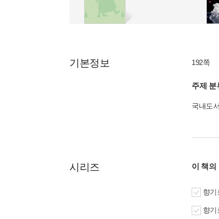
기본정보
192쪽
주제 분
국내도
시리즈
이 책의
향기로
향기로