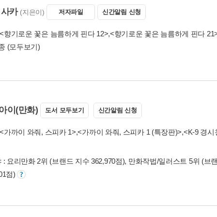
 사카
(지은이)
저자파일
신간알림 신청
<향기로운 꽃은 늠름하게 핀다 12>
,
<향기로운 꽃은 늠름하게 핀다 21
2종
(모두보기)
아이(만화)
도서 모두보기
신간알림 신청
<가까이 와줘, 스피카 1>
,
<가까이 와줘, 스피카 1 (특장판)>
,
<K-9 경
: 요리만화 2위 (브랜드 지수 362,970점), 만화작법/일러스트 5위 (브랜드
201점)