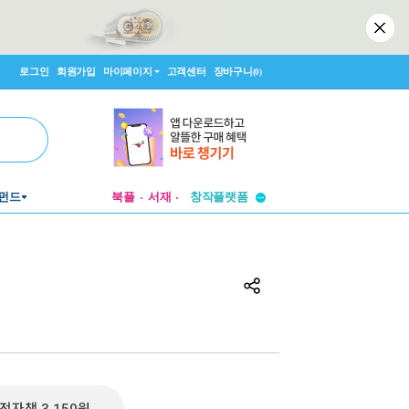
로그인
회원가입
마이페이지
고객센터
장바구니
(0)
투비컨티뉴드
펀드
북플
서재
창작플랫폼
투비컨티뉴드