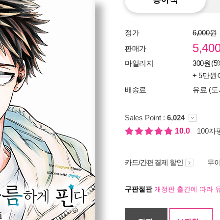
정가
6,000원
5,40
판매가
마일리지
300원(5
+ 5만원
배송료
유료 (도
Sales Point :
6,024
10.0
100자평
카드/간편결제 할인
무이
구판절판
개정판 출간에 따라 