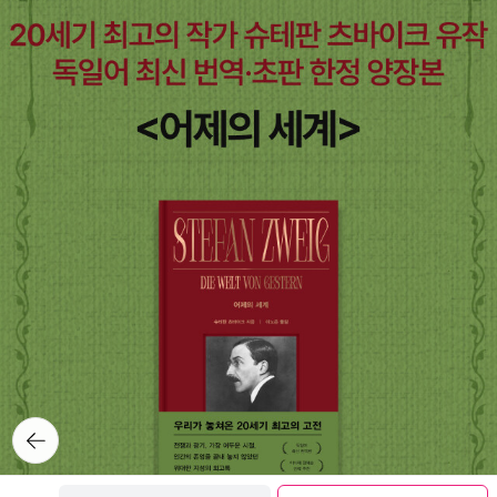
뒤로가
기
보관함담기