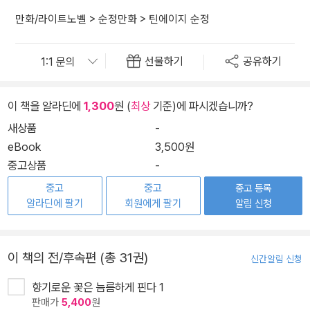
만화/라이트노벨
>
순정만화
>
틴에이지 순정
선물하기
공유하기
이 책을 알라딘에
1,300
원 (
최상
기준)에 파시겠습니까?
새상품
-
eBook
3,500원
중고상품
-
중고
중고
중고 등록
알라딘에 팔기
회원에게 팔기
알림 신청
이 책의 전/후속편 (총 31권)
신간알림 신청
향기로운 꽃은 늠름하게 핀다 1
판매가
5,400
원