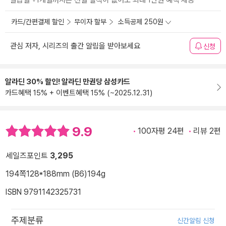
발급월 +1개월까지는 전월 실적이 없어도 최대 1만원 혜택 제공
카드/간편결제 할인
무이자 할부
소득공제 250원
관심 저자, 시리즈의 출간 알림을 받아보세요
신청
알라딘 30% 할인! 알라딘 만권당 삼성카드
카드혜택 15% + 이벤트혜택 15% (~2025.12.31)
9.9
100자평 24편
리뷰 2편
세일즈포인트
3,295
194쪽
128*188mm (B6)
194g
ISBN 9791142325731
주제분류
신간알림 신청