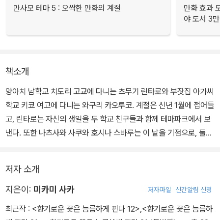
만사모 테마 5 : 오싹한 만화의 계절
만화 효과 모
야 도서 3만
책소개
양아치 남학교 치도리 고교에 다니는 츠무기 린타로와 부잣집 아가씨
학교 키쿄 여고에 다니는 와구리 카오루코. 계절은 신년 1월에 접어들
고, 린타로는 자신의 생일을 두 학교 친구들과 함께 테마파크에서 보
낸다. 또한 나츠사와 사쿠와 호시나 스바루는 이 날을 기점으로, 둘이
서 스터디 모음을 갖는 등 거리가 가까워지고, 다음 달에 있을 T대 모
의고사도 함께 보러 가기로 약속한다. 한편, 2월에 기다리고 있는 또
저자 소개
다른 이벤트는 밸런타인데이! 하지만 카오루코는 엄청나게 고민하는
듯한데...?
지은이:
미카미 사카
저자파일
신간알림 신청
최근작 :
<향기로운 꽃은 늠름하게 핀다 12>
,
<향기로운 꽃은 늠름하