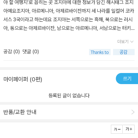
야 할 여행지’로 꼽히는 곳 조지아에 대한 정보가 담긴 해시태그 조지
침공으로 한때 개방이 제약받기도 했습니다. 그러나 현재는 다시 관
아예요조지아, 아르메니아, 아제르바이잔까지 세 나라를 일컬어 코카
광객이 늘어나면서 새로운 관광대국으로 도약하고 있습니다. 트빌리
서스 3국이라고 하는데요 조지아는 서쪽으로는 흑해, 북으로는 러시
시에서는 하루씩 다녀올 수 있는 소도시들도 많아 여행의 거점으로
아, 동으로는 아제르바이잔, 남으로는 아르메니아, 서남으로는 터키
이상적입니다.조지아의 옛 수도이자 역사적인 마을 므츠헤타, 스탈린
와 맞닿아 있다고 해요 코카서스 3국 자체가 낯설게 느껴져서 책에서
의 고향 고리, 독특한 요새 아나누리, 힐링 휴양지 보르조미, 이슬람
더보기
소개해주는 조지아의 음식이나 치안에 대한부분들을 미리 숙지해두
문화를 볼 수 있는 아할치헤, 프로메테우스 동굴이 있는 쿠타이시, 작
공감 (
0
)
댓글 (0)
면 좋을 것 같아요 제게도 생소한 곳인데 해시태그 조지아 책을 보면
은 스위스라 불리는 낭만적인 메스티아, 낭만의 도시 시그나기, 조지
서 조지아라는 곳이 매력적인 여행지라는 생각이 들었어요조지아는
아 여행의 완성 카즈베기까지 조지아 곳곳을 살펴봅니다.조지아에는
캅카스(코카서스) 산맥 남쪽에 자리 잡은 '동유럽의 스위스'라 할 수
수도원의 기능을 한 동굴 도시와 실제 도시의 기능을 수행한 동굴 도
쓰기
마이페이퍼 (0편)
있어요 스위스처럼 아름다운 자연이 있고, 프랑스처럼 풍부한 와인이
시 등 다양한 동굴 도시가 있습니다. 영화에서나 볼 법한 비주얼을 가
있고, 이탈리아처럼 맛있는 음식이 있으며, 스페인처럼 정열적인 춤
진 이 동굴 도시들은 조지아 여행 시 놓쳐서는 안 될 명소입니다.메스
등록된 글이 없습니다
이 있는 조지아!!! 이렇게 다양한 매력이 있는 조지아의 국토를 살펴보
티아와 카즈베기의 자연은 경외심을 불러일으킵니다. 코카서스 산맥
면 수도인 트빌리시를 중심으로 하루씩 다녀올 수 있는 도시들로 이
가까이에 있는 우쉬굴리 마을에서의 트레킹은 조지아 여행의 하이라
반품/교환 안내
루어져 있어요 날씨는 봄, 가을이 짧은 편이고 카푸카스 산맥이 있는
이트 중 하나입니다. 만년설과 초원의 조화가 만들어내는 목가적인
북쪽은 해발 고도의 차이가 커서 날씨도 변화무쌍하다고 하니 방문하
풍경은 마음을 차분하게 만듭니다.오감이 즐거운 여행, 웅장한 코카
는 지역에 따라 옷차림을 다양하게 준비하는 것이 좋을 것 같아요책
서스 산맥이 만들어낸 자연의 걸작을 만날 수 있는 조지아의 매력을