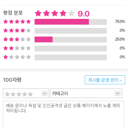
이 있다. 여행 좀 다녀본 사람들에게 ‘죽기 전 반드시 가야 할 여행
9.0
평점 분포
지’로 꼽히는 곳이다. 캅카스(코카서스) 산맥 남쪽에 자리 잡은 조지
아(옛 그루지야)는 한마디로 표현하면 ‘동유럽의 스위스’라 할 수 있
75.0%
다.
0%
25.0%
0%
0%
100자평
게시물 운영 원칙
카테고리