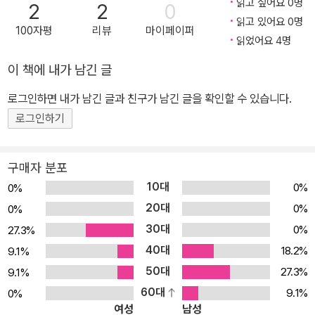
한 서부와 대륙성 기후에 가까운 동부로 나뉜다. 대한민국보다 5시간
읽고 싶어요 0명
2
2
0
저자는 조지아의 여행자들이 다녀오는 여행자거리 등은 물론이고 전
늦고 서머타임기간에는 4시간 늦다. 유럽과 아시아의 경계를 이루는
읽고 있어요 0명
100자평
리뷰
마이페이퍼
통적인 체험까지, 또한 수도인 트빌리시와 많은 조지아의 도시에서
카프카스 산맥 상에 위치한 조지아는 남쪽으로 터키·아르메니아에 접
읽었어요 4명
맛보는 음식 정보를 찾기 위해 상당히 많은 카페와 레스토랑, 현지인
해 있다. 남동쪽으로 아제르바이잔, 북쪽으로는 러시아, 서쪽으로 흑
이 책에 내가 남긴 글
들이 먹는 전통 음식 등을 찾아다니며 직접 먹으면서 찾은 음식점에
해에 면한다.
대한 정보를 정확하게 알려주게 되어 자부심을 느끼고 있다. 비현실
로그인하면 내가 남긴 글과 친구가 남긴 글을 확인할 수 있습니다.
적인 풍경을 볼 수 있는 동유럽의 스위스 여행이란 공간과의 만남일
교통과 교역의 접경지로 역사 초기부터 침략과 점령이 끊이지 않았
로그인하기
뿐 아니라 새로운 감정과의 만남이다. 새로이 만나는 코카서스 3국
다. 산악지형으로 인해 분열과 통일을 거듭해 현재까지 존속해 있다.
중에 조지아로 떠나자. 새로운 여행 트랜드를 쉽고 가볍게 떠나는 조
행정구역은 9개주, 2개 자치공화국으로 구성돼 있고 수도는 트빌리
구매자 분포
지아 여행이 인기가 높아지고 있다. 조지아는 새롭게 재조명되어 우
시다.
10대
0%
0%
리에게 다가오는 여행지이다. 유럽도 아시아도 아닌 지역에 위치하며
20대
0%
0%
동서양 구분도 애매모호한 조지아는 서쪽은 흑해, 북으로는 러시아,
30대
0%
27.3%
동으로는 아제르바이잔, 남으로는 아르메니아, 서남으로는 터키와 맞
40대
닿아 있다. 이런 조지아는 유럽으로 향하는 가장 빠른 길을 걷고 있다.
18.2%
9.1%
관광객이 급격하게 늘어나면서 새로운 관광대국을 꿈꾸고 있다. 조지
50대
27.3%
9.1%
아에는 스위스처럼 아름다운 자연이 있고, 프랑스처럼 풍부한 와인이
60대
9.1%
0%
여성
남성
있고, 이탈리아처럼 맛있는 음식이 있으며, 스페인처럼 정열적인 춤