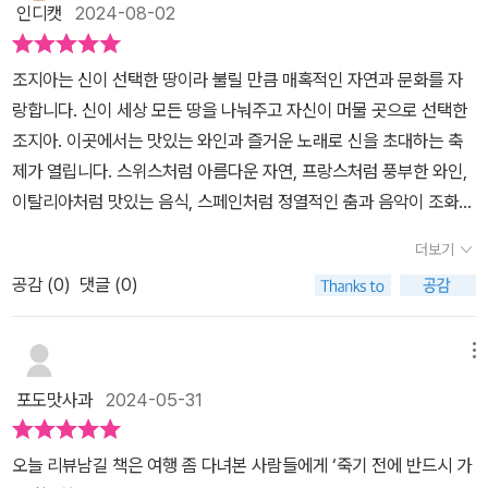
인디캣
2024-08-02
조지아는 신이 선택한 땅이라 불릴 만큼 매혹적인 자연과 문화를 자
랑합니다. 신이 세상 모든 땅을 나눠주고 자신이 머물 곳으로 선택한
조지아. 이곳에서는 맛있는 와인과 즐거운 노래로 신을 초대하는 축
제가 열립니다. 스위스처럼 아름다운 자연, 프랑스처럼 풍부한 와인,
이탈리아처럼 맛있는 음식, 스페인처럼 정열적인 춤과 음악이 조화를
이루는 곳, 바로 조지아입니다. 여행 애호가들 사이에서는 ‘죽기 전에
더보기
반드시 가야 할 여행지’로 손꼽히는 곳이기도 합니다.19세기 중반, 톨
공감 (
0
)
댓글 (0)
스토이는 코카서스 주둔군에 자원해 4년간 복무하며 소설을 집필했
습니다. 막심 고리키는 1891년 트빌리시에 와서 코카서스 산맥의 장
엄함과 사람들의 낭만적인 기질에 매료되어 작가로서의 길을 걷게 되
메뉴
었다고 합니다. 이런 문학적 영감이 넘치는 조지아는 오래된 교회와
포도맛사과
2024-05-31
워치타워, 고성과 아름다운 산들로 둘러싸여 있습니다.조지아의 수도
트빌리시는 고풍스러움과 현대적 매력이 공존하는 곳입니다. 2003
⁠오늘 리뷰남길 책은 여행 좀 다녀본 사람들에게 ‘죽기 전에 반드시 가
년 장미혁명 이후 서방세계와의 교류가 늘었지만, 2008년 러시아의