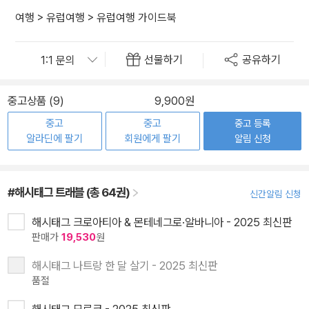
여행
>
유럽여행
>
유럽여행 가이드북
선물하기
공유하기
중고상품 (9)
9,900원
중고
중고
중고 등록
알라딘에 팔기
회원에게 팔기
알림 신청
#해시태그 트래블 (총 64권)
신간알림 신청
해시태그 크로아티아 & 몬테네그로·알바니아 - 2025 최신판
판매가
19,530
원
해시태그 나트랑 한 달 살기 - 2025 최신판
품절