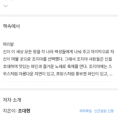
책속에서
머리말
신이 이 세상 모든 땅을 각 나라 백성들에게 나눠 주고 마지막으로 자
신이 머물 곳으로 조지아를 선택했다. 그래서 조지아 사람들은 신을
초대하여 맛있는 와인과 즐거운 노래로 축제를 연다. 조지아에는 스
위스처럼 아름다운 자연이 있고, 프랑스처럼 풍부한 와인이 있고, 이
탈리아처럼 맛있는 음식이 있으며, 스페인처럼 정열적인 춤과 음악이
있다. 여행 좀 다녀본 사람들에게 ‘죽기 전에 반드시 가야 할 여행
지’로 꼽히는 곳이 바로 조지아다.
저자 소개
19세기 중반에 톨스토이가 코카서스 주둔군에 자원해 4년을 복무한
지은이:
조대현
저자파일
신간알림 신청