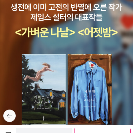
년, 러시아의 식물학자인 보로노프(Yuri Voronov)가 근대적인 식물
원으로 개선작업을 하여 지금에 이르렀다고 하니 한번 가보고 싶더라
구요책에는 조지아의 수도 트빌리시를 중심으로 해 하루씩 다녀올 수
있는 특색 있는 도시들이 소개되어 있는데요 조지아의 옛 수도이자
역사적인 마을 므츠헤타부터 스탈린의 고향 고리, 독특한 요새 아나
누리, 제정러시아 시절 온천때문에 황실 휴양지로 이용되었던 힐링
휴양지 보르조미까지 다양한 도시들의 특색을 알려주고 있어서 좋았
어요 유네스코 세계문화유산으로 등재된 곳들도 소개되어 있어서 눈
길을 끌더라구요 종교건축물, 코카서스 산맥을 따라 있는 중세 건축
물은 유적지에서 볼 수 있는데요 3개의 유네스코 세계 문화유산으로
는 1. 쿠타이시의 바그라티 대성당 Bagrati Cathedral과 겔라티 수
도원 Gelati Monastery2 므츠헤타 Mtskheta 역사유적3. 스바네
티 Svanet와 우쉬굴리의 코쉬키(탑 주택) 등이 소개되어 있어요​이
외에 작은 스위스라 불리는 메스티아, 스키를 즐길 수 있는 구다우리,
뒤로가
기
바쿠리아니, 하트스발리, 스바네티, 고데르지의 5곳, 우쉬굴리의 트
레킹일정 등 트빌리시와 근교도시외 여러 곳이 소개되어 조지아 여행
보관함담기