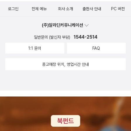
에 나오는 조지아를 대표하는 3대 동굴도시, 한 눈에 보는 조지아 역
만끽해보세요. 자연의 아름다움과 풍부한 문화, 역사적인 유산이 어
로그인
전체 메뉴
회사 소개
출판사 안내
PC 버전
사등 조지아를 방문하기 전에 미리 알아두면 좋은 정보들도 많이 수
우러진 조지아에서 잊지 못할 추억을 만들어보세요.- 출판사로부터
록되어 있어요 동굴도시들을 사진으로만 봐도 신비롭고 경이롭다는
도서를 제공받았습니다
(주)알라딘커뮤니케이션
생각이 들더라구요우리가 많이 들어본 백만송이 장미 노래의 유래부
터 조지아의 여행물가, 방문기간에 따른 추천여행 일정들이 꼼꼼하게
1544-2514
일반문의 (발신자 부담)
담겨있는 점도 여행자들에게 좋은 정보인 것 같아요조지아의 수도 트
1:1 문의
FAQ
빌리시는 트빌리시는 므크바리 강을 사이에 두고 신시가지와 구시가
지로 나누어지고, 다시 양쪽 시가지 모두 왼쪽과 오른쪽으로 구분되
중고매장 위치, 영업시간 안내
어 있어요 1,500년 된 구시가지는 아직도 옛 모습을 그대로 간직하면
서 트빌리시의 아름다움을 뽐내고 있다고 해요 책에는 동서양의 문화
가 담긴 조지아의 문화도시 트빌리시의 가장 중요한 볼거리 ,벼룩시
장, 현지인이 추천하는 트빌리시의 음식점등이 잘 담겨있어 참고하시
면 좋을 것 같아요트빌리시 국립 식물원은 1625년에 식물원이 조성
될 때 나리칼라 요새 옆에 세워져 '요새 정원'이라고 불리기도 했다고
해요 왕립 정원으로 조성되어 약용 식물의 재배가 주목적이었는데 1
845년 5월, 공식적으로 근대적인 식물원으로 전환되었어요. 1888