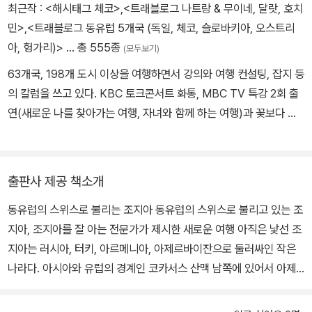
경험을 바탕으로 코카서스의 죄소, 코사크 소설을 집필했다고 하며
최근작 :
<해시태그 체코>
,
<트래블로그 나트랑 & 무이네, 달랏, 호치
막심 고리키가 1891년, 트빌리시에 왔다가 코카서스 산맥의 장엄함
민>
,
<트래블로그 동유럽 5개국 (독일, 체코, 슬로바키아, 오스트리
과 사람들의 낭만적인 기질 2가지가 방항하던 나를 작가로 바꾸어 놓
아, 헝가리)>
… 총 555종
(모두보기)
았다고 한 나라가 조지아이다.
63개국, 198개 도시 이상을 여행하면서 강의와 여행 컨설팅, 잡지 등
의 칼럼을 쓰고 있다. KBC 토크콘서트 화통, MBC TV 특강 2회 출
여행자들은 오래된 교회와 워치타워, 고성과 아름다운 산들로 둘러싸
연(새로운 나를 찾아가는 여행, 자녀와 함께 하는 여행)과 꽃보다 청
인 조지아를 세계에서 가장 아름다운 나라로 손꼽는다. 점차 우후죽
춘 아이슬란드에 아이슬란드 링로드가 나오면서 인기를 얻었고, 퇴사
순 생겨나는 레스토랑과 카페도 트빌리시의 고풍스런 건축물과 거리
/ 은퇴 예정자 여행, 자녀를 위한 여행, 한 달 살기 등 다양한 주제의
가 멀다. 2003년 조지아의 장미혁명이 지나간 다음 점차 조지아는
여행 강의로 인기를 높이고 있으며 "해시태그" 여행시리즈를 집필하
서방세계로 고개를 내밀었고 2008년 국경문제를 빌미로 러시아는
출판사 제공 책소개
고 있다. 저서로 아이슬란드, 블라디보스토크, 베트남, 폴란드, 하노
조지아를 침공하면서 다시 개방에 제약을 받았다. 조지아는 오감이
동유럽의 스위스로 불리는 조지아 동유럽의 스위스로 불리고 있는 조
이, 산티아고 순례길 등이 출간되었고 북유럽, 이탈리아, 남프랑스 등
편안해지는 곳이다. 그래서 조지아 여행은 길면 길수록 좋다. 하지만
지아, 조지아를 잘 아는 전문가가 제시한 새로운 여행 아직은 낯선 조
이 발간될 예정이다. 폴라 http://naver.me/xPEdlD2t
한정된 시간 안에 조지아를 둘러보아야 하는 여행객들을 위해 꼭 들
지아는 러시아, 터키, 아르메니아, 아제르바이잔으로 둘러싸인 작은
러야 할 곳을 꼽았다.
나라다. 아시아와 유럽의 경계인 코카서스 산맥 남쪽에 있어서 아제
르바이잔, 아르메니아와 더불어 코카서스 3국이라 불린다. 이 코카서
코카서스 산맥 남쪽에 위치하며 산이 많은 편으로 흑해에 면한 온난
스 3국 중에 조지아를 중심으로 전 세계의 관광객이 몰려들고 있다.