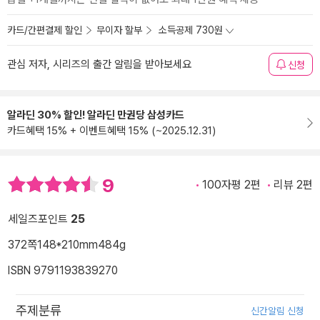
카드/간편결제 할인
무이자 할부
소득공제 730원
관심 저자, 시리즈의 출간 알림을 받아보세요
신청
알라딘 30% 할인! 알라딘 만권당 삼성카드
카드혜택 15% + 이벤트혜택 15% (~2025.12.31)
9
100자평 2편
리뷰 2편
세일즈포인트
25
372쪽
148*210mm
484g
ISBN 9791193839270
주제분류
신간알림 신청