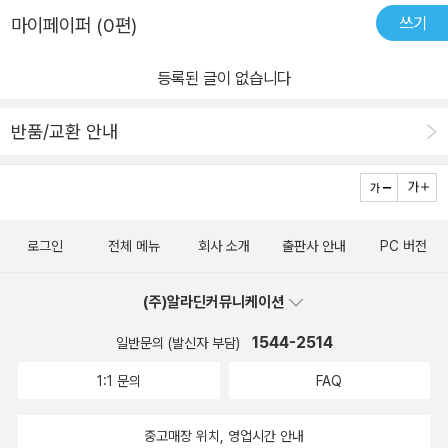
고비아 외에 북부 지역은 작은 도시들을 주로 만나게 된다.​현대 건축
쓰기
마이페이퍼 (0편)
필록세라를 피하기 위해 남쪽으로 내려와 포도 재배를 시작한 이후
과 미술의 빌바오, 중세부터 순례자들이 반드시 거쳐 가야 하는 도시
대체지역으로 스페인 북부로 시선을 옮기면서 시작하였다.-도시 재
팜플로나, 스페인 북부에서 큰 도시로 알려진 로그로뇨, 대성당의 도
등록된 글이 없습니다
생과 부흥 : 조선소와 오래된 공장의 폐기물이 쌓여 방치된 도시의 퇴
시 부르고스 등 여러 도시를 소개한다.​스페인 북부의 제2 도시 레온
물처럼 여겨졌었다. 세계적인 미술재단 구겐하임 미술관과 유명 건축
은 순례자들의 중간 코스로 항상 활기차다. 로마 시대부터 역사가 시
반품/교환 안내
가인 프랭크 오게리의 만남으로 탄생한 구겐하임 빌바오 미술관 덕분
작되는 유서 깊은 도시 아스토르가, 고풍스러운 산악 마을 비야프랑
에 100만명이 넘는 관광객이 찾아오고 있다.-산 페르민 축제 : 투우
카 델 비에르소, 산티아고 순례길의 성지 산티아고 데 콤포스텔라까
의 나라 스페인, 그 중에서도 가장 유명한 것은 단연 산 페르민 축제이
지 다양한 도시들을 소개한다.​산티아고 순례길을 만나는 <스페인 북
다. 산페르민 축제는 헤밍웨이의 소설 '해는 다시 떠오른다.'에 자세히
부>와 함께 바르셀로나부터 시작하여 스페인 북부 여행을 하고 싶다.
로그인
전체 메뉴
회사 소개
출판사 안내
PC 버전
묘사되면서 세계적으로 유명해졌다.​라 토마티나 축제는 세계적으로
더불어 산티아고 순례길도 걸어볼 기회가 생긴다면 좋겠다.​* 출판사
유명한 토마토 던지는 축제이다. 이축제에도 규칙은 있다.안전하게
로부터 도서를 제공받아 작성한 리뷰입니다.
(주)알라딘커뮤니케이션
축제를 즐기기 위한 이유이고, 딱 1시간동안 축제를 즐기며 축제를 즐
긴다음은 2시간 동안 토마토로 인한 도시를 깨끗하게 청소한다.​톡파
1544-2514
일반문의 (발신자 부담)
원 이번주 방송한편이 하필 딱 스페인편이였다. 그리고 딱 토마토 축
1:1 문의
FAQ
제를 즐기는 장면이 나오는데 정말 웅장하고 어마어마 한 축제였다. 1
00톤의 토마토가 사용되면서 우리나라 월드컵축제처럼 하얀옷을 입
중고매장 위치, 영업시간 안내
은 사람들이 토마토로 붉은 옷이되면서도 즐거워하는 분위기를 보면