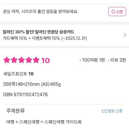
관심 저자, 시리즈의 출간 알림을 받아보세요
신청
알라딘 30% 할인! 알라딘 만권당 삼성카드
카드혜택 15% + 이벤트혜택 15% (~2025.12.31)
10
100자평 1편
리뷰 2편
세일즈포인트
16
358쪽
148*210mm (A5)
465g
ISBN 9791192472478
주제분류
신간알림 신청
여행
>
스페인여행
>
스페인여행 가이드북