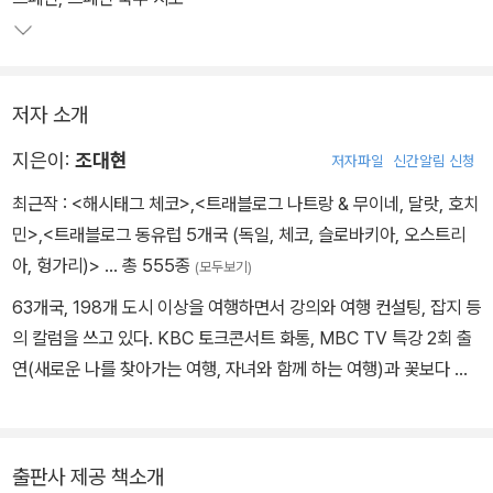
저자 소개
지은이:
조대현
저자파일
신간알림 신청
최근작 :
<해시태그 체코>
,
<트래블로그 나트랑 & 무이네, 달랏, 호치
민>
,
<트래블로그 동유럽 5개국 (독일, 체코, 슬로바키아, 오스트리
아, 헝가리)>
… 총 555종
(모두보기)
63개국, 198개 도시 이상을 여행하면서 강의와 여행 컨설팅, 잡지 등
의 칼럼을 쓰고 있다. KBC 토크콘서트 화통, MBC TV 특강 2회 출
연(새로운 나를 찾아가는 여행, 자녀와 함께 하는 여행)과 꽃보다 청
춘 아이슬란드에 아이슬란드 링로드가 나오면서 인기를 얻었고, 퇴사
/ 은퇴 예정자 여행, 자녀를 위한 여행, 한 달 살기 등 다양한 주제의
여행 강의로 인기를 높이고 있으며 "해시태그" 여행시리즈를 집필하
출판사 제공 책소개
고 있다. 저서로 아이슬란드, 블라디보스토크, 베트남, 폴란드, 하노