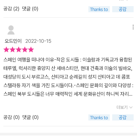
을 여행하는 사람들은 남부의 안달루시아 지방 위주로 여행하지만,
공감 (
2
)
댓글 (0)
다시 스페인을 찾는 여행자들은 북부와 소도시 위주로 여행을 하게
된다. 코로나 이후로 사람과의 접촉을 줄이다 보니 자동차 여행이나
한 달 살기 같은 장기 여행이 늘고 있다. 책에서는 스페인 자동차 여행
메뉴
에 대해서도 자세하게 알려 준다.스페인 남부는 투우와 플라멩코와
오드민이
2022-10-15
함께 정열적인 느낌이지만, 스페인 북부는 다른 느낌이라고 한다. 로
마 카톨릭을 이슬람 세력에 빼앗기지 않기 위해 싸운 역사가 녹아 있
스페인 여행을 떠나야 이유-작은 도시들 : 이슬람과 기독교가 융합된
기 때문이다. 또한 산티아고 순례길로 인해 스페인 북부의 관광 산업
테루엘, 럭셔리한 휴양지 산 세바스티안, 현대 건축과 미술의 빌바오,
이 발달했다. 산티아고 순례길 중 가장 유명한 프랑스길은 스페인 북
대성당의 도시 부르고스, 산티아고 순례길의 성지 산티아고 데 콤포
부의 약 800km를 걷는다.간단한 스페인 역사부터 다양한 스페인 음
스텔라등 자기 색을 가진 도시들이다.-스페인 문화의 깊이와 다양성 :
식, 축제, 유네스코 세계 유산 그리고 숙소나 여행 물가 등 여행 계획
스페인 북부 도시들은 너무 매력적인 세계 문화유산이 하니씩 자리하
짜는 데 도움이 될 만한 정보가 나온다. 특히, 바르셀로나와 마드리드
고 있다.-스페인의 남부와는 다른 역사와 자연 : 스페인의 역사는 북
에서 출발하는 스페인 북부 여행 코스를 6일에서 2주까지의 일정으
더보기
부에서 시작된 이슬람의 지배에서 벗어나려는 시작점이 북부였다.-
로 소개한다.책에서 바르셀로나 정보가 많은 부분 차지한다. 바르셀
공감 (
0
)
댓글 (0)
산티아고 순례길 : 기독교의 3대 성지인 순례길은 1000년이 넘은 역
로나 근교의 몬세라트와 바르셀로나 서쪽으로 300km 떨어진 사라
사를 가지고 있다.-스페인 와인의 성지 : 포도가 본격적으로 생산되기
고사, 스페인의 수도 마드리드에서 북서쪽으로 약 70km 떨어진 세
시작한 때는 프랑스의 와인 생산지역에서 포도밭에서 발생한 질병인