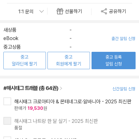
선물하기
공유하기
새상품
-
eBook
-
출간 알림 신청
중고상품
-
중고
중고
중고 등록
알라딘에 팔기
회원에게 팔기
알림 신청
#해시태그 트래블 (총 64권)
신간알림 신청
해시태그 크로아티아 & 몬테네그로·알바니아 - 2025 최신판
판매가
19,530
원
해시태그 나트랑 한 달 살기 - 2025 최신판
품절