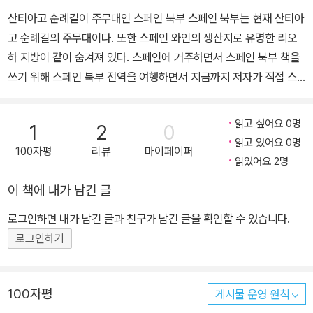
산티아고 순례길이 주무대인 스페인 북부 스페인 북부는 현재 산티아
이, 산티아고 순례길 등이 출간되었고 북유럽, 이탈리아, 남프랑스 등
고 순례길의 주무대이다. 또한 스페인 와인의 생산지로 유명한 리오
이 발간될 예정이다. 폴라 http://naver.me/xPEdlD2t
하 지방이 같이 숨겨져 있다. 스페인에 거주하면서 스페인 북부 책을
쓰기 위해 스페인 북부 전역을 여행하면서 지금까지 저자가 직접 스
페인 사람들이 추천하는 각 지역의 맛 집, 숙소 등과 관광지를 직접 찾
아가며 사진과 글로 여행방법을 알려주고 있다. 머리말 피레네 산맥
읽고 싶어요 0명
1
2
0
과 풍요로운 자연을 가지고 대서양에 맞닿은 스페인 북부는 감성이
읽고 있어요 0명
100자평
리뷰
마이페이퍼
가득하다. 스페인 북부에서는 가슴 깊이 공기를 마셔보자! 머리가 맑
읽었어요 2명
아져 정신이 번쩍 든다. 대부분의 스페인 여행은 남부의 안달루시아
이 책에 내가 남긴 글
와 바르셀로나, 마드리드 지역이다. 스페인 북부는 여행하지 않는다.
이베리안 반도의 절반만 여행했던 스페인의 진짜 모습을 만나보자.
로그인하면 내가 남긴 글과 친구가 남긴 글을 확인할 수 있습니다.
스페인 북부는 산티아고 순례길의 프랑스 길을 걷는 순례자들에 의해
로그인하기
서 알려지기 시작했다. 다양한 스페인의 모습이 눈에 들어와 안달루
시아 지방과 다른 스페인을 만나게 된다. 가우디의 다양한 건축물과
아름다운 자연에서 만나는 경이로운 풍광이 눈앞에 펼쳐질 것이다.
100자평
게시물 운영 원칙
스페인 북부의 모든 여행 자료를 담기 위해 노력한 흔적이 나와 있다.