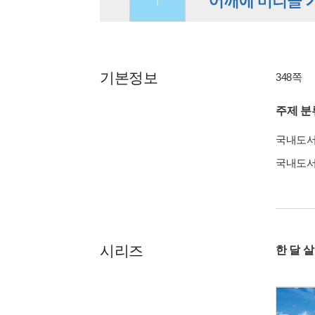
기본정보
348쪽
주제 분
국내도
국내도
시리즈
한 달 