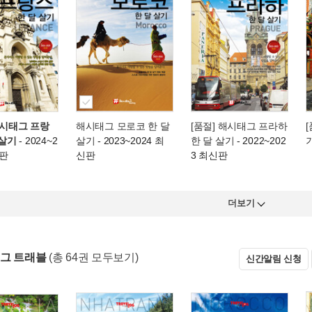
해시태그 프랑
해시태그 모로코 한 달
[품절] 해시태그 프라하
 살기
- 2024~2
살기
- 2023~2024 최
한 달 살기
- 2022~202
신판
신판
3 최신판
더보기
그 트래블
(총 64권 모두보기)
신간알림 신청