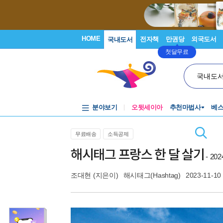
HOME
전자책
만권당
외국도서
국내도서
첫달무료
국내도
분야보기
오뒷세이아
추천마법사
베
무료배송
소득공제
해시태그 프랑스 한 달 살기
- 20
조대현
(지은이)
해시태그(Hashtag)
2023-11-10