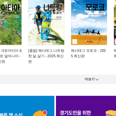
 크로아티아 &
[품절] 해시태그 나트랑
해시태그 모로코
- 202
로·알바니아
-
한 달 살기
- 2025 최신
5 최신판
최신판
판
더보기