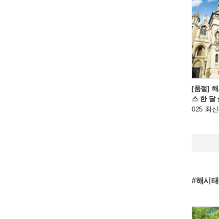
[품절] 
스 한 달
025 최
#해시태