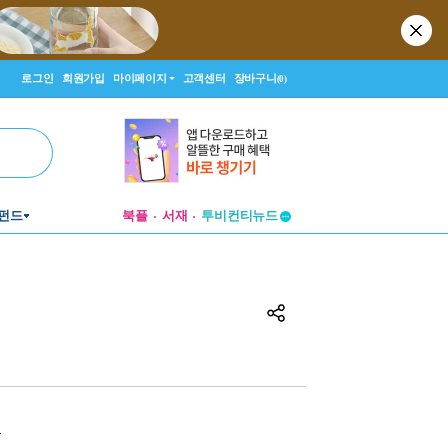
로그인
회원가입
마이페이지
고객센터
장바구니
(0)
펀드
북플
서재
투비컨티뉴드
창작플랫폼
투비컨티뉴드
원