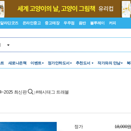
알라딘굿즈
온라인중고
중고매장
우주점
음반
블루레이
커피
서
스트
새로나온책
이벤트
정가인하도서
추천도서
작가와의 만남
북
24~2025 최신판
#해시태그 트래블
|
정가
18,000