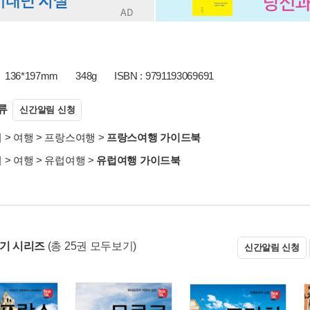
136*197mm
348g
ISBN : 9791193069691
류
신간알림 신청
서
>
여행
>
프랑스여행
>
프랑스여행 가이드북
서
>
여행
>
유럽여행
>
유럽여행 가이드북
살기 시리즈
(총 25권 모두보기)
신간알림 신청