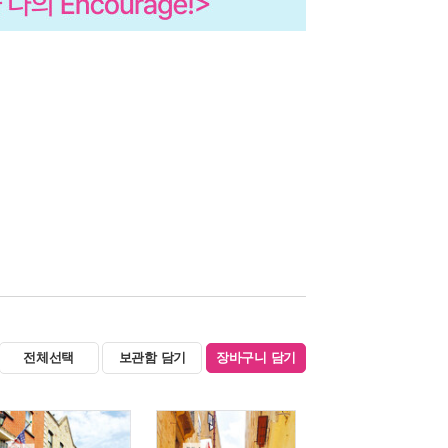
전체선택
보관함 담기
장바구니 담기