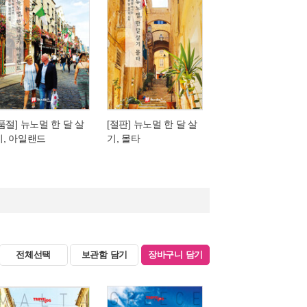
[품절] 뉴노멀 한 달 살
[절판] 뉴노멀 한 달 살
기, 아일랜드
기, 몰타
전체선택
보관함 담기
장바구니 담기