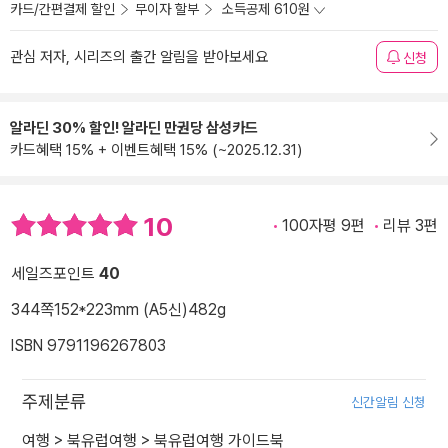
카드/간편결제 할인
무이자 할부
소득공제 610원
관심 저자, 시리즈의 출간 알림을 받아보세요
신청
알라딘 30% 할인! 알라딘 만권당 삼성카드
카드혜택 15% + 이벤트혜택 15% (~2025.12.31)
10
100자평 9편
리뷰 3편
세일즈포인트
40
344쪽
152*223mm (A5신)
482g
ISBN 9791196267803
주제분류
신간알림 신청
여행
>
북유럽여행
>
북유럽여행 가이드북