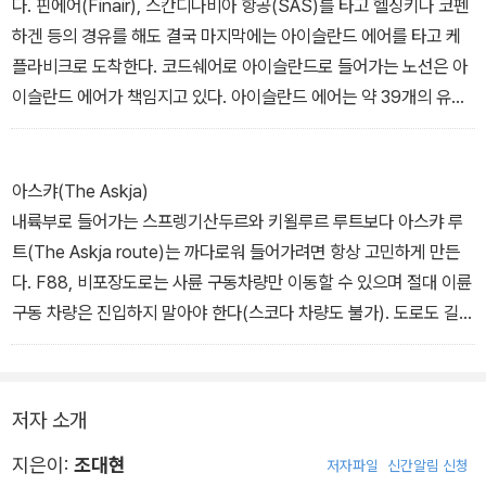
관광객이 무섭게 늘어나고 있다.
다. 핀에어(Finair), 스칸디나비아 항공(SAS)를 타고 헬싱키나 코펜
하겐 등의 경유를 해도 결국 마지막에는 아이슬란드 에어를 타고 케
몇 년 만에 엄청난 반전을 이룬 나라가 아이슬란드이다. 자료를 보면
플라비크로 도착한다. 코드쉐어로 아이슬란드로 들어가는 노선은 아
2017년에 아이슬란드를 방문할 해외 관광객들의 수는 아이슬란드
이슬란드 에어가 책임지고 있다. 아이슬란드 에어는 약 39개의 유럽
전체 인구인 33만 명보다 무려 7배나 더 많을 것이라고 이야기한다.
과 북미를 잇는 노선이 있다. 여름에는 최저 가격에 구입하기 위해서
관광공사의 자료에 보면 지난 3년간 관광객들의 수가 매년 30%씩
는 미리 예약하는 것이 좋다. 런던에서 아이슬란드에어가 운항되는
증가하고 있는 추세로 국가의 재정을 이끄는 제 1의 산업으로 부상했
곳은 히드로(London Heathrow)공항, 게트윅(London Gatwic
아스캬(The Askja)
고 2016년에 아이슬란드는 관광객들이 35억 달러를 벌어들인 것으
k)이다. 유럽에서는 암스테르담, 바르셀로나, 코펜하겐, 프랑크푸르
내륙부로 들어가는 스프렝기산두르와 키욀루르 루트보다 아스캬 루
로 나타났다고 나와 있다.
트, 헬싱키, 오슬로, 파리, 스톡홀름, 북미에서는 보스톤, 덴버, 핼리팩
트(The Askja route)는 까다로워 들어가려면 항상 고민하게 만든
스, 미니애폴리스, 뉴욕, 올랜도, 시애틀, 토론토, 워싱턴 D.C에서 운
다. F88, 비포장도로는 사륜 구동차량만 이동할 수 있으며 절대 이륜
그럼 아이슬란드로 전 세계의 관광객들이 모여드는 이유는 무엇일
항된다.
구동 차량은 진입하지 말아야 한다(스코다 차량도 불가). 도로도 길어
까? 아이슬란드는 항상 여행자들에게 상상 그 이상을 보여준다고 이
―――― About 아이슬란드 항공 이용 중에서
약 64km 정도를 가면, 빙하강 요쿨사 아우 푤룸을 지나 헤르두브레
야기한다. 신이 지구를 만들기 전에 시범삼아 만들어놓은 곳이 아이
이드(Herðubreið) 산에 도착한다. 길은 이리저리 굴곡진 도로를 따
슬란드라고 할 정도로 아이슬란드는 생각하지 못한 다양한 모습을 보
라가면 린다강변으로 향하고, 용암지대를 오르락내리락 하며 한동안
저자 소개
여주고 있다. 아직 우리나라의 여행자들은 바쁜 여행을 하는 아쉬운
심하게 롤러코스터를 탄 듯 출렁인다. ―――― 하이랜드 중에서
경향이 있지만 아이슬란드는 자연에서 쉬어가는 지혜를 알려준다. 그
지은이:
조대현
저자파일
신간알림 신청