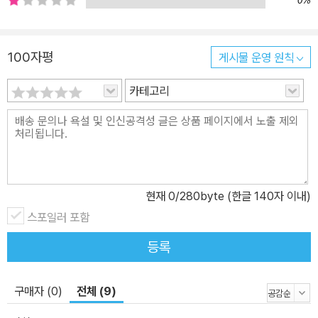
0%
니다. ‘해시태그 여행 가이드북 시리즈’를 선택하면 쉽고 재미있게 여
행할 수 있습니다. #해시태그 아이슬란드, 그린란드 상세소개 아이슬
란드 시리즈의 완결판인 #해시태그 아이슬란드, 그린란드는 아이슬
100자평
게시물 운영 원칙
란드와 그린란드의 모든 자료를 제공하는 가이드북입니다. 직접 발로
카테고리
걸으며 찾아가고, 운전하며 찍은 사진들과 아이슬란드인들이 알려준
실용 정보와 맛 집과 카페, 온천, 엑티비티 등 너무 많은 정보들이 제
공되고 있습니다. 2017년판에는 각 지역의 추가적인 도시 정보와 도
시 지도를 포함해 대한민국에 출판된 어느 가이드북보다 많은 정보를
제공하는 유일한 책입니다. 여름에 다녀올 수 있는 그린란드 정보까
지 추가로 제공하고 있습니다. 우리나라에 아이슬란드 캠핑에 대한
현재
0
/280byte (한글 140자 이내)
소개를 최초로 한 조대현 작가가 직접 캠핑을 하면서 얻은 정보를 추
스포일러 포함
가로 실었으며 아이슬란드 내륙의 란드만나라우가는 내륙의 시작점
등록
으로 트레킹코스뿐만 아니라 내륙의 퀼뤼르 루트와 스프렝기산두르
루트 정보까지 제공하였습니다. 아이슬란드 여행은 다른 나라와 여행
의 방식이 달라 힘들어하는 여행자를 위해 여행을 계획하는 일정코스
구매자 (0)
전체 (9)
만 제시하는 것이 아니라 방법을 알려주어 여행을 할 수 있는 고기 잡