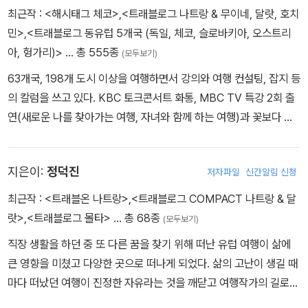
것이 아이슬란드 여행의 진정한 의미이다.
최근작 :
<해시태그 체코>
,
<트래블로그 나트랑 & 무이네, 달랏, 호치
민>
,
<트래블로그 동유럽 5개국 (독일, 체코, 슬로바키아, 오스트리
아, 헝가리)>
… 총 555종
(모두보기)
63개국, 198개 도시 이상을 여행하면서 강의와 여행 컨설팅, 잡지 등
의 칼럼을 쓰고 있다. KBC 토크콘서트 화통, MBC TV 특강 2회 출
연(새로운 나를 찾아가는 여행, 자녀와 함께 하는 여행)과 꽃보다 청
춘 아이슬란드에 아이슬란드 링로드가 나오면서 인기를 얻었고, 퇴사
/ 은퇴 예정자 여행, 자녀를 위한 여행, 한 달 살기 등 다양한 주제의
지은이:
정덕진
저자파일
신간알림 신청
여행 강의로 인기를 높이고 있으며 "해시태그" 여행시리즈를 집필하
고 있다. 저서로 아이슬란드, 블라디보스토크, 베트남, 폴란드, 하노
최근작 :
<트래블온 나트랑>
,
<트래블로그 COMPACT 나트랑 & 달
이, 산티아고 순례길 등이 출간되었고 북유럽, 이탈리아, 남프랑스 등
랏>
,
<트래블로그 몰타>
… 총 68종
(모두보기)
이 발간될 예정이다. 폴라 http://naver.me/xPEdlD2t
직장 생활을 하던 중 또 다른 꿈을 찾기 위해 떠난 유럽 여행이 삶에
큰 영향을 미쳤고 다양한 곳으로 떠나게 되었다. 삶의 고난이 생길 때
마다 떠났던 여행이 진정한 자유라는 것을 깨닫고 여행작가의 길로
들어섰다. 다양한 여행 가이드북의 저자로 참여했고 지금도 여행의