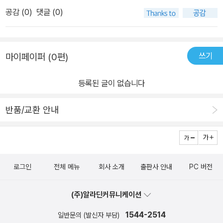
고 있습니다.1. 인간의 손길이 미치지 않은 자연환경2. 마음이 순화되
만한 정보가 아닙니다. 렌터카, 버스투어 등 상황에 맞게 비용을 절감
도 '호텔'이라고? 게스트하우스라고 부르는 편이 맞지 않을까). 아이
공감 (
0
)
댓글 (0)
는 힐링여행3. 아웃도어와 캠핑천국4. 계절별로 구분된 여행법5. 세
할 수 있는 여행 자료가 가득합니다. 레이캬비크에서는 도보, 자전
슬란드는 여름에도 한국의 가을 날씨만큼 선선하기 때문에 추위에 대
련된 도시들또, '아이슬란드에서 꼭 해야 하는 10가지 내용'도 서술하
거, 관광 3인승 바이크와 세그웨이 등 다양한 방법으로 여행할 수 있
비해 긴 옷을 챙기는 편이 좋다. 물가가 비싸기 때문에 여행에 필요한
고 있어 여행계획을 세울때 정말 유용할것 같아 보입니다.아이슬란드
다고 하네요. 도보 여행하기 좋은 곳이라 상세한 길 안내는 필수! 게다
물품(식량 포함)은 대부분 한국에서 조달해 가는 것이 여행 비용을 절
쓰기
마이페이퍼 (0편)
는 TV와 영화에 등장하면서 인기 관광지가 되었다고 합니다.우리가
가 현지인들의 핫한 카페까지 소개하고 있어요. 전망 좋은 카페, 커피
감하는 팁이다. 아이슬란드는 자연환경이 아름답고 국립공원이 잘 되
잘 알고 있는 케이블티비에서 방송된 '꽃보다 청춘'에 등장한 곳이 바
맛이 좋기로 소문난 카페 등 최근에 새롭게 문을 연 곳까지 최신 정보
어 있는 나라인 만큼 캠핑장이 상대적으로 잘 되어 있는 편이다. 아이
등록된 글이 없습니다
로 아이슬란드입니다.그리고 여러 유명한 영화에도 많이 등장했다고
가 반영되어 있습니다. 온천의 대명사가 된 블루라군은 외계행성에
슬란드 최대의 캠핑장이 레이캬비크 캠핑장의 규모는 무려 700동.
합니다.사실 잘 생각하고 있지 않던 나라라 관심이 적었던 것이 사실
온 느낌을 받는 곳입니다. 몸과 마음의 피로를 다 풀고 갈 수 있는 장
캠핑장 내에는 휴게실과 조리실 등이 구비되어 있고, 화장실과 샤워
반품/교환 안내
이었는데...이번 책을 보며 정말 많은 관심이 생겼습니다.여행은 정말
소랍니다. 세계인의 버킷리스트 10에 포함되면서 아이슬란드의 상징
실을 자유롭게 이용할 수 있다. 이 밖에도 한국에 상대적으로 덜 알려
그 나라의 사정을 잘 알고 가야 별 문제가 안생길거라 생각합니다.그
적인 여행지가 되었습니다. 그 외 유네스코 세계문화유산으로 지정된
진 아이슬란드 여행 정보가 이 책에 아주 자세히 나와 있다. 63개국,
래서 이책에는 '현지 여행 물가', '여행 중 알면 편리한 아이슬란드 어',
싱벨리어 국립공원, 마그마에 의해 데워진 물이 분출되는 게이시르,
198개 도시 이상을 여행한 여행 전문가인 저자의 팁도 놓치지 마시
'아이슬란드 추천 일정' 등의 여러 정보들이 총 정리 되어져 있어 정말
계단식 3단 폭포 굴포스 등 골든서클 곳곳의 명소를 소개하고 있어
길.
로그인
전체 메뉴
회사 소개
출판사 안내
PC 버전
유용한 여행서적입니다.아이슬란드의 수도인 '레이캬비크'와 아이슬
요. 아이슬란드에서 꼭 즐겨야 하는 액티비티 best 10, 초현실적인
란드의 동부, 서부, 남부, 북부의 여러 볼 거리 들을 알려주고 있습니
관광지 best 5, 각종 투어 등 해보고 싶고 가보고 싶은 곳은 어쩜 이
(주)알라딘커뮤니케이션
다.그리고 마지막으로 짧지만, '그린란드'도 소개하고 있어 정말 여행
리 많은지요. 다니기에는 꽤 힘이 들지만 아이슬란드를 다시 찾는
에 관련된 유용한 정보를 얻었습니다.
1544-2514
여행자들은 꼭 가보는 곳 서부 피요르, 여름에 가장 인기 있는 트레킹
일반문의 (발신자 부담)