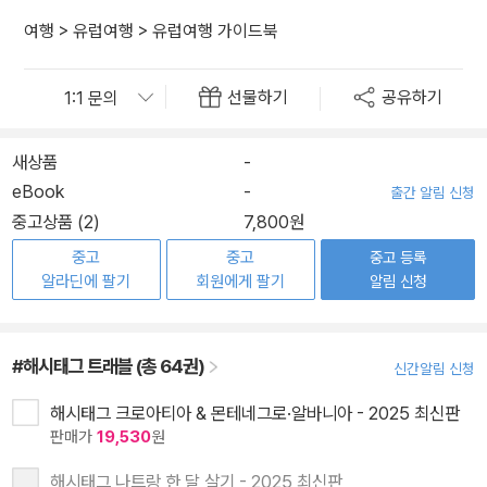
여행
>
유럽여행
>
유럽여행 가이드북
선물하기
공유하기
새상품
-
eBook
-
출간 알림 신청
중고상품 (2)
7,800원
중고
중고
중고 등록
알라딘에 팔기
회원에게 팔기
알림 신청
#해시태그 트래블 (총 64권)
신간알림 신청
해시태그 크로아티아 & 몬테네그로·알바니아 - 2025 최신판
판매가
19,530
원
해시태그 나트랑 한 달 살기 - 2025 최신판