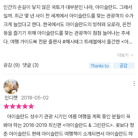
인간의 손길이 닿지 않은 국토가 대부분인 나라, 아이슬란드. 그래서
일까. 최근 몇 년 사이 전 세계에서 아이슬란드를 찾는 관광객의 수가
크게 늘었다고 한다. 한국에서도 아이슬란드의 빙하와 오로라, 온천
등을 즐기기 위해 아이슬란드를 찾는 관광객이 점점 늘어나는 추세
다. 여행 가이드북 전문 출판사 #해시태그 트래블에서 출간한 <아이
슬란드&그린란드>에는 아이슬란드를 혼자서도 여행할 수 있도록 구
더보기
체적이고 자세한 정보가 담겨 있다. 아이슬란드에 대해서는 알려진
공감 (
9
)
댓글 (3)
것이 많지 않지만 의외로 즐길 거리, 볼 거리가 상당히 많다. 사람의
손길이 닿지 않은 천혜의 자연환경은 물론이고 순박하고 친절한 사람
들까지, 아이슬란드를 찾을 수밖에 없는 요소가 한가득이다. 아이슬
메뉴
란드는 화산과 빙하, 호수 등이 도처에 자리 잡고 있어서 자연 속에서
인디캣
2018-05-02
힐링을 하고 싶어 하는 여행객들의 발길이 끊이지 않는다. 아이슬란
드는 또한 전 국토에 걸쳐 국립공원들이 잘 보존되어 있어 트래킹과
아이슬란드 성수기 관광 시기인 여름 여행을 계획 중인 분들이 꼭
캠핑을 마음껏 즐길 수 있다. <왕좌의 게임>, <인터스텔라>, <월터
봐야 하는 2018-2019 최신판 <아이슬란드 & 그린란드>. 꽃보다 청
의 상상은 현실이 된다> 등 해외 인기 드라마, 영화는 물론 한국의 인
춘 아이슬란드 편에 아이슬란드 여행책이 소개되면서 아이슬란드 하
기 예능 프로그램 <꽃보다 청춘>에도 아이슬란드의 빼어난 풍경이