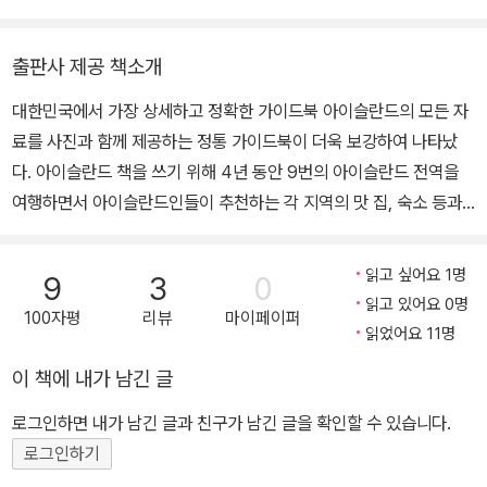
시간을 기록하는 작업을 계속 하고 있다.
출판사 제공 책소개
대한민국에서 가장 상세하고 정확한 가이드북 아이슬란드의 모든 자
료를 사진과 함께 제공하는 정통 가이드북이 더욱 보강하여 나타났
다. 아이슬란드 책을 쓰기 위해 4년 동안 9번의 아이슬란드 전역을
여행하면서 아이슬란드인들이 추천하는 각 지역의 맛 집, 숙소 등과
관광지를 직접 찾아가며 사진과 글로 여행방법을 알려주고 있다. 아
이슬란드를 수도와 근교, 남부, 동부, 북부, 서부피오르드, 하이랜드로
읽고 싶어요 1명
9
3
0
나누고 주제별로 BEST 10으로 제안하고 있다. 아이슬란드에서 여
읽고 있어요 0명
100자평
리뷰
마이페이퍼
름에 다녀오는 내륙인 란드만나라우가와 하이랜드 루트에 추가적으
읽었어요 11명
로 내륙의 아스카, 그린란드 여행까지 알려주고 있다. 또한 각 지역의
이 책에 내가 남긴 글
도시지도를 추가하여 아이슬란드의 모든 내용이 포함되어 있는 유일
한 책으로 아이슬란드 여행은 #해시태그 아이슬란드와 함께 하자. #
로그인하면 내가 남긴 글과 친구가 남긴 글을 확인할 수 있습니다.
해시태그 여행 가이드북 시리즈 특징 여행 전 여행지에 대한 관심을
로그인하기
가지도록 다양한 BEST TIP으로 여행지에 대한 관심을 증대시켜 주