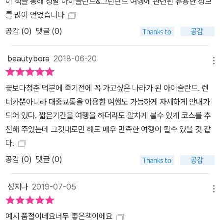
이 책을 통해 정말 아이슬란드&그린란드 여행에 관련된 유용한 정보
를 많이 얻었습니다
공감 (
0
)
댓글 (0)
beautybora
2018-06-20
메뉴
꽃보다청춘 덕분에 죽기전에 꼭 가고싶은 나라가 된 아이슬란드. 렌
터카뿐아니라 대중쿄통을 이용한 여행도 가능하게 자세하게 안내가
되어 있다. 짧은기간을 여행을 하더라도 알차게 볼수 있게 코스를 추
천해 주었는데 그것대로만 해도 매우 만족한 여행이 될수 있을 것 같
다.
공감 (
0
)
댓글 (0)
성지나
2019-07-05
메뉴
예시 품절이네요너무 좋은책이에요