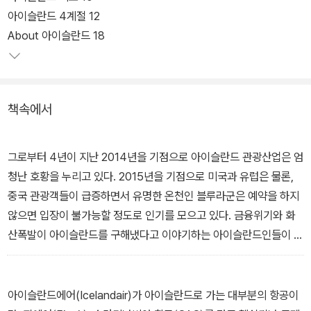
이 알려준 실용 정보와 맛 집과 카페, 온천, 엑티비티 등 너무 많은 정
아이슬란드 4계절 12
보들이 제공되고 있다. 또한 우리나라에 아이슬란드 캠핑에 대한 소
About 아이슬란드 18
개를 최초로 한 조대현 작가가 직접 캠핑을 하면서 얻은 정보를 추가
로 실었으며 아이슬란드 내륙의 란드만나라우가는 내륙의 시작점으
로 트레킹코스뿐만 아니라 내륙의 퀼뤼르 루트와 스프렝기산두르 루
책속에서
트 정보까지 제공하였다.
그로부터 4년이 지난 2014년을 기점으로 아이슬란드 관광산업은 엄
청난 호황을 누리고 있다. 2015년을 기점으로 미국과 유럽은 물론,
중국 관광객들이 급증하면서 유명한 온천인 블루라군은 예약을 하지
않으면 입장이 불가능할 정도로 인기를 모으고 있다. 금융위기와 화
산폭발이 아이슬란드를 구해냈다고 이야기하는 아이슬란드인들이 많
다. 관광객들은 아이슬란드의 아름다운 자연과 온천, 신비스러운 오
로라를 보기 위해 먼 여행길에 오르고 있다. 우리나라에서도 tv N 프
로그램인 ‘꽃보다 청춘 아이슬란드’에 나오면서 아이슬란드를 가는
아이슬란드에어(Icelandair)가 아이슬란드로 가는 대부분의 항공이