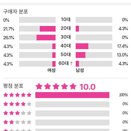
고 여행에 대한 정보를 시작합니다. 왜냐하면 여행지에 대한 관심이
구매자 분포
높아져야 여행을 가고 싶은 생각이 높아지기 때문이죠. 각 도시별로
10대
0%
0%
관광, 음식, 쇼핑 등 놓칠 수 없는 기본적인 여행정보부터 시작해 여행
20대
4.3%
21.7%
지에서 꼭 필요한 Info에서는 여행지의 물가와 여행지에 대한 근본적
30대
0%
26.1%
인 정보, 여행계획을 더 쉽게 짤 수 있도록 도와주는 여행일정을 만드
40대
는 방법을 알려줍니다. 고기를 잡을 수 있는 방법을 알려주어야 여행
17.4%
4.3%
계획이 잘 만들어지고 여행이 즐겁습니다. 여행 잡지처럼 Fun Fun한
50대
13.0%
4.3%
여행정보를 구성하여 다양한 테마의 읽을거리와 잡지스러운 사진 구
60대
4.3%
4.3%
여성
남성
성이 가이드북이라는 사실을 잊고 쉽게 읽을 수 있도록 만들었습니
다. 다양한 일정별·테마별·목적별 여행코스는 반드시 여행계획을 만
10.0
평점 분포
드는 방법을 알고 봐야 코스가 만들어지기 때문에 단순히 그대로 따
라가면 여행계획이 흐트러지므로 여행계획을 만들 수 있는 방법을 나
100%
라마다 다른 특징으로 구성해 실었습니다. 여행 시 필요한 여행 정보
0%
만을 담고 가이드북의 무게를 줄여서 실용적인 가이드북으로 태어나
0%
도록 심혈을 기울여 만들어졌습니다. 지역별 교통 지도, 각 도시별 지
0%
도를 실용적으로 사용되도록 삽입해 여행객의 마음으로 만들어졌습