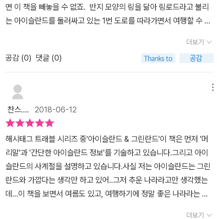
면 이 책을 빼놓을 수 없죠. 반지 모양의 링을 닮아 링로드라고 불리
소개되어 큰 주목을 받았다. <아이슬란드&그린란드>에는 아이슬란
는 아이슬란드를 둘러싸고 있는 1번 도로를 따라가면서 여행할 수 있
드를 여행해야 하는 이유는 물론, 아이슬란드에서 꼭 해야 하는 10가
는 최적의 코스를 소개합니다. 신이 지구를 만들기 전에 시범 삼아
지가 소개되어 있다. 골든서클, 블루라군, 레이캬비크 워킹투어, 폭포,
더보기
만들어놓은 곳이 아이슬란드라고 할 정도로 상상 그 이상의 모습을
요쿨살룬 빙하체험, 피요르, 고래 투어와 피핀, 온천, 오로라와 얼음동
공감 (
0
)
댓글 (0)
보여주는 아이슬란드. 외계행성 같은 초현실적인 장소가 많은 곳이
굴, 트레킹 등이다. 하나같이 아이슬란드 특유의 자연환경을 체험할
죠. 여행자들의 상처를 치유하고 용기를 갖게 해주고 인생의 선물을
수 있는 활동들이다. 이 책에는 각각의 활동을 할 수 있는 장소는 물론
안겨줄 아이슬란드입니다. 해시태그 트래블 <아이슬란드 & 그린란
메뉴
비용과 시간, 교통편 등 구체적인 정보가 자세히 나와 있다.아이슬란
드>에서는 새로운 트렌드로 부상한 캠핑여행 정보와 놓치기 힘든 아
드의 수도 레이캬비크의 위도는 65도로 전 세계의 수도 중에 가장 높
찬스....
2018-06-12
이슬란드 구석구석까지 소개합니다. 아이슬란드의 수도 레이캬비크
은 위도에 위치해 있다. 여름에는 밤에도 해가 지지 않는 백야가 일어
와 근교, 아이슬란드 서부, 남부, 동부, 북부 그리고 가이드북으로 평
나고, 반대로 겨울에는 하루 종일 해가 뜨지 않는 극야가 일어난다. 아
해시태그 트래블 시리즈 중'아이슬란드 & 그린란드'이 책은 먼저 '머
소 만나기 힘든 그린란드까지 만나보세요.여름에는 백야를 겨울에는
이슬란드에서는 특정 지역이 아니라 모든 지역에서 밤에 오로라를 관
리말'과 '간단한 아이슬란드 정보'를 기술하고 있습니다.그리고 아이
극야를 알고 계획하게끔 아이슬란드 여행 추천 코스를 선정해뒀습니
측할 수 있다. 오로라는 특히 겨울에 잘 발생하는데, 아이슬란드의 겨
슬란드의 사계절을 설명하고 있습니다.사실 저는 아이슬란드는 그린
다. 인기 있는 아이슬란드 코스부터 탐험, 효도관광, 단기 여행 코스
울 날씨는 한국의 겨울 날씨에 비해 매우 추우니 단단히 준비해서 가
란드와 가깝다는 생각만 하고 있어..그저 추운 나라라고만 생각했는
등 다양한 루트를 소개합니다. 아이슬란드는 일반적인 해외여행 코스
는 것이 좋다. 아이슬란드는 물가가 높은 편인 만큼 숙소 요금도 비싼
데...이 책을 보면서 여름도 있고, 여행하기에 정말 좋은 나라라는 생
와 다르게 점이 아닌 선을 따라가는 여행이라는 게 핵심이네요. 아이
편이다. 호텔을 예약해도 당연히 개인 샤워실, 화장실이 제공되는 게
각을 하게 되었습니다.아이슬란드에 대한 내용들을 5가지로 정리하
슬란드 전문 여행작가가 들려주는 알찬 팁은 어느 것 하나 그냥 넘길
더보기
아니며 공용욕실부터 시작해 침낭을 가져가야 하는 곳도 있다(이런데