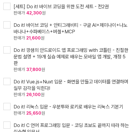
[세트] Do it! 바이브 코딩을 위한 도전 세트 - 전2권
판매가
42,300
원
Do it! 바이브 코딩 + 안티그래비티 - 구글 AI+제미나이+나노
바나나+수파베이스+버셀+MCP
판매가
21,600
원
Do it! 깡샘의 안드로이드 앱 프로그래밍 with 코틀린 - 친절한
문법 설명 + 19개 실습 예제로 배우는 모바일 앱 개발, 개정 5
판
판매가
37,800
원
Do it! Vue.js+Nuxt 입문 - 화면을 만들고 데이터를 연결하며
실무 감각을 익힌다!
판매가
26,100
원
Do it! 리눅스 입문 - 우분투와 로키로 배우는 리눅스 기본기
판매가
25,650
원
Do it! C 언어 프로그래밍 입문 - 코딩 초보도 끝까지 따라 하는
실습형 입문서