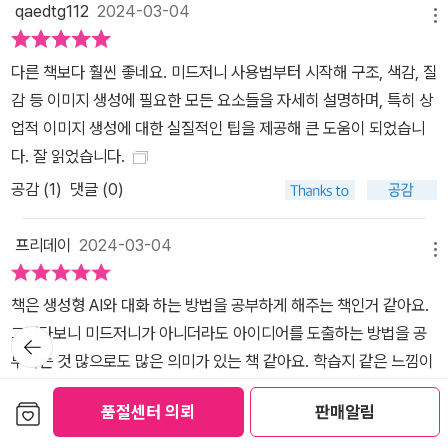
qaedtg112
2024-03-04
------------------------------ "책을 통해 성장하는 지적인 독자
메뉴
들을 만나 보세요!" 배우고, 나누고, 함께 성장하는 [Do it! 스터디룸]
혼자 공부하기 부담스럽다면 스터디 카페인 ‘Do it! 스터디룸’에 방문
다른 책보다 훨씬 좋네요. 미드저니 사용법부터 시작해 구조, 색감, 질
해 보세요. [Do it! 공부단]에 참여해 나의 공부 계획을 올리고 실천
감 등 이미지 생성에 필요한 모든 요소들을 자세히 설명하며, 특히 상
하면 책 선물도 받고 꾸준히 공부하는 습관도 기를 수 있습니다. - D
업적 이미지 생성에 대한 실질적인 팁을 제공해 큰 도움이 되었습니
o it! 스터디룸 카페: cafe.naver.com/doitstudyroom → [Do it!
다. 잘 읽었습니다.
공부단] 메뉴 ------------------------------------------------
공감 (
1
)
댓글 (0)
------ ◆ 이런 분께 추천해요! - 무료 이미지 생성 AI로는 더 이상 만
족할 수 없는 분 - 동화책 삽화를 직접 그리고 싶은 예비 작가님 - 참
프리데이
2024-03-04
메뉴
신한 아이디어를 얻고 싶은 디자이너 - 광고 이미지가 필요한 마케터
또는 1인 사장님 - 일상을 이미지로 기록하고 싶다면 누구나! ◆ 이
책은 생성형 AI와 대화 하는 방법을 공부하게 해주는 책인거 같아요.
책의 장점 - 미드저니 기본 사용법부터 다양한 유형의 프롬프트 작성
그러다보니 미드저니가 아니더라도 아이디어를 도출하는 방법을 공
뒤로가
까지 일련의 과정을 담았다. - 프롬프트를 응용하기 쉽도록 키워드를
기
부하는 것 많으로도 많은 의미가 있는 책 같아요. 학습지 같은 느낌이
잘 보이게 편집했다. - 최신 업데이트 버전인 V6를 반영했다(니지저
라고 해야 할까요? 진지하게 AI를 활용하고 공부를 해본다면 정말 최
니 V6 포함). - 미드저니로 만든 이미지를 가공하는 방법도 소개한
보관함담기
품절센터 의뢰
판매알림
고의 안내서 같아요.
다. - 복사해서 쓸 수 있는 프롬프트 모음집을 무료로 제공한다.