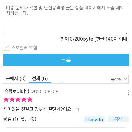
는지까지 함께 소개합니다. ------------------------------------
------------------ 복사해서 쓰세요! 이미지 생성 전문가의 프롬프
트 전격 공개! 123가지 프롬프트 모음집 무료 제공! AI 아티스트 킵콴
이 《된다! 미드저니》에서 이미지를 만들 때 사용한 123가지 프롬프
트를 무료로 제공합니다. 프롬프트를 미드저니에 입력해 이미지를 만
현재
0
/280byte (한글 140자 이내)
들어 보고, 키워드만 바꿔 넣어 여러분만의 작품을 탄생시켜 보세요.
스포일러 포함
만든 결과물을 책에 있는 이미지와 비교하는 재미는 덤입니다. - 프롬
등록
프트 모음집 링크: bit.ly/easys_midjourney_prompt -----------
------------------------------------------- 저자의 유튜브 채널
에서 미드저니의 최신 소식을 얻어 가세요! 인스타그램에 방문하면
구매자 (0)
전체 (5)
입이 떡 벌어지는 작품도 만날 수 있어요! 미드저니 업데이트 등 최신
슈왈로어테일
2025-08-08
소식과 저자가 만든 수많은 미드저니 작품을 저자의 유튜브 채널과
메뉴
인스타그램에서 확인할 수 있습니다. 미드저니로 만든 이미지를 활용
재미있을 것같고 겅부가 될덧가?아요.
하여 만든 영화도 만나 볼 수 있으니 방문하여 디자인 영감을 얻어 가
공감 (
1
)
댓글 (0)
세요! - 저자 유튜브 채널: youtube.com/@keepkwan - 저자 인
스타그램: instagram/thisiskeepkwan ------------------------