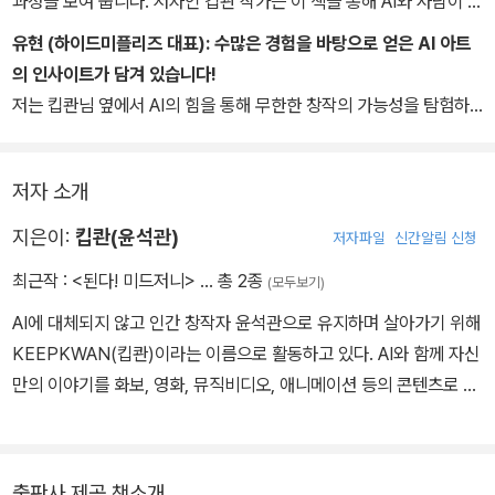
과정을 보여 줍니다. 저자인 킵콴 작가는 이 책을 통해 AI와 사람이 공
동 작업자로 협업하는 방법을 선보이며, 독자들에게 창의력의 새로운
유현 (하이드미플리즈 대표):
수많은 경험을 바탕으로 얻은 AI 아트
경계를 열어 줄 것입니다. 또한 여러분을 무한한 가능성의 세계로 안
의 인사이트가 담겨 있습니다!
내할 것이며, 예술과 AI가 조화를 이루며 상상을 현실로 만드는 데 관
저는 킵콴님 옆에서 AI의 힘을 통해 무한한 창작의 가능성을 탐험하
심이 있는 이들에게 꼭 필요한 필독서가 될 것입니다.
는 한 사람을 보았습니다. 그 멋진 결과물들은 창의성과 예술의 경계
를 확장한 새로운 장르였습니다. 수많은 프롬프트 경험을 바탕으로 A
저자 소개
I와의 예술적 여정과 인사이트가 담겨 있는 이 책을 꼭 추천하고 싶습
니다.
지은이:
킵콴(윤석관)
저자파일
신간알림 신청
최근작 :
<된다! 미드저니>
… 총 2종
(모두보기)
AI에 대체되지 않고 인간 창작자 윤석관으로 유지하며 살아가기 위해
KEEPKWAN(킵콴)이라는 이름으로 활동하고 있다. AI와 함께 자신
만의 이야기를 화보, 영화, 뮤직비디오, 애니메이션 등의 콘텐츠로 만
든다. AI와 함께 한 경험을 토대로 이야기를 짓는 인간의 태도와 AI와
협업하는 기술적인 방법을 다양한 강연과 콘텐츠를 통해 알리고 있
다. 이 책을 통해 생성형 AI 중 미드저니를 깊게 다루면서 자신만의 이
출판사 제공 책소개