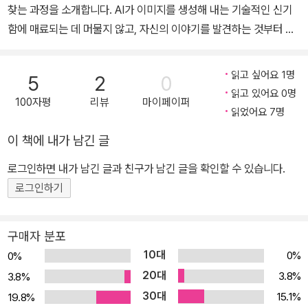
찾는 과정을 소개합니다. AI가 이미지를 생성해 내는 기술적인 신기
함에 매료되는 데 머물지 않고, 자신의 이야기를 발견하는 것부터 시
작하여 그것을 이미지로 만들려면 어떤 재료가 필요하고, 어떤 주관
적인 지시가 필요한지 하나하나 직접 찾아가 볼 거예요. 그리고 둘째
읽고 싶어요 1명
5
2
0
마당에서는 미드저니와 협업할 때 어떻게 해야 자신이 생각한 이야기
읽고 있어요 0명
100자평
리뷰
마이페이퍼
를 이미지로 만들 수 있을지 함께 나눌 것입니다. 단순히 프롬프트 문
읽었어요 7명
장을 쓰는 것이 아니라, 미드저니를 다양한 도구로 활용하는 방법을
이 책에 내가 남긴 글
배웁니다. 때로는 카메라로, 때로는 유화의 붓으로, 때로는 조각칼로
활용할 수 있는 다재다능한 이야기 짓기 협업 도구 미드저니를 자세
로그인하면 내가 남긴 글과 친구가 남긴 글을 확인할 수 있습니다.
히 만나 보세요. 이 외에도 [직접 해보기] 코너에서는 여러분의 미드
로그인하기
저니 활용 역량을 펼칠 수 있는 과제를 제공합니다. 프롬프트를 직접
입력하여 미션에 적합한 이미지를 만들다 보면 프롬프트 실력을 한
구매자 분포
단계씩 높일 수 있습니다. 그리고 [한 걸음 더] 코너에서는 여러분이
10대
0%
0%
AI와 협업할 때 가져야 할 마음가짐, 나만의 스타일을 부여하는 /tun
20대
3.8%
3.8%
e 기능 사용법, 색을 조합하는 방법 등 미드저니를 더 잘 활용할 수 있
30대
15.1%
19.8%
는 방법을 소개합니다. ----------------------------------------