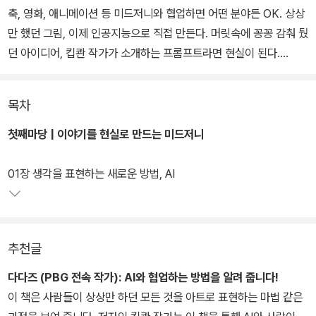
축, 영화, 애니메이션 등 미드저니와 협업하면 어떤 분야든 OK. 상상
만 했던 그림, 이제 인공지능으로 직접 만든다. 머릿속에 꽁꽁 감춰 뒀
던 아이디어, 킵콴 작가가 소개하는 프롬프트라면 현실이 된다.
《된다! 미드저니》 한 권이면 동화책 삽화, 게임 캐릭터, 광고 사진은
목차
물론 영화나 애니메이션 등에서 쓸 수 있는 캐릭터와 배경 아트 이미
지까지 그래픽을 사용하는 모든 영역에서 미드저니를 활용하는 방법
첫째마당 | 이야기를 현실로 만드는 미드저니
을 배울 수 있다. 미드저니를 처음 사용하는 분을 위한 기본 사용법과
프롬프트에 어떤 내용을 넣어야 할지 고민하는 분을 위한 123가지 예
01장 생각을 표현하는 새로운 방법, AI
제 프롬프트까지 담았다.
2024년 2월 V6 업데이트로 한층 달라진 미드저니의 새로운 모습도
추천글
공개한다. 또한 AI 아티스트로 활발하게 활동하는 킵콴 작가가 AI와
협업하여 이미지를 생성하는 비법도 소개하니 꼼꼼히 읽어 보길 바란
다다즈 (PBG 전속 작가):
AI와 협업하는 방법을 알려 줍니다!
다. 이 책을 끝내면 혼자서도 미드저니를 활용해 자신이 원하는 이미
이 책은 사람들이 상상만 하던 모든 것을 아트로 표현하는 마법 같은
지를 자유자재로 만들 수 있다.