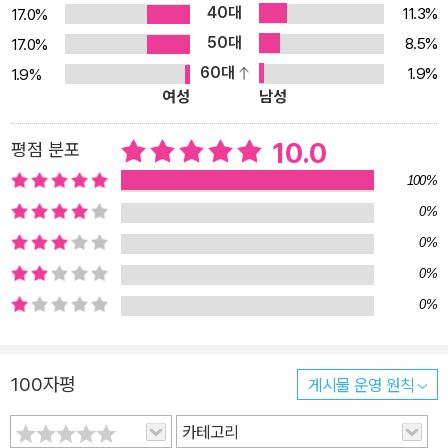
40대
-------------- 실전에 적용할 수 있는 킵콴 작가만의 꿀팁 제공! 이
11.3%
17.0%
미지를 일관성 있게 생성하는 방법부터 부분 변형하는 방법까지! 스
50대
8.5%
17.0%
토리를 기획하고 아이디어를 구상해야 하는 분을 위해 ‘일관성을 유
60대
1.9%
1.9%
여성
남성
지’하며 이미지를 만드는 킵콴 작가만의 비법을 공개합니다. 또한 만
든 이미지의 ‘일부를 변형’하고 싶을 때 프롬프트를 새로 작성하지 않
10.0
평점 분포
고도 원하는 결과물에 좀 더 가까워질 수 있는 방법도 담았습니다. 마
치 포토샵에서 원치 않는 부분을 도려내고 다른 내용을 채워 수정하
100%
는 것처럼요! 이렇게 만든 최종 결과물은 영화사나 광고사에서 스토
0%
리보드를 짜거나, 건축업계에서 전체 구조를 그리는 경우 등 다양한
0%
분야에서 유용하게 활용할 수 있습니다. -------------------------
0%
----------------------------- 최신성 확보를 위한 미드저니 최신
0%
버전 V6 수록! 애니메이션 특화 파라미터, 니지저니 최신 버전 V6 반
영! 이 책의 [부록]에는 2024년 2월 기준 V6 업데이트로 더욱 강력
해진 미드저니를 담았습니다. 또한 애니메이션에 특화된 ‘니지저
100자평
게시물 운영 원칙
니’가 V6 업데이트로 한층 강화된 점도 빼놓지 않았습니다. 가장 최
카테고리
신 업데이트 사항을 반영하여 미드저니가 어떤 방향으로 발전하고 있