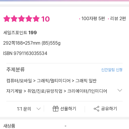
10
100자평 5편
리뷰 2편
세일즈포인트
199
292쪽
188*257mm (B5)
555g
ISBN 9791163035534
주제분류
신간알림 신청
컴퓨터/모바일
>
그래픽/멀티미디어
>
그래픽 일반
자기계발
>
취업/진로/유망직업
>
크리에이터/1인미디어
선물하기
공유하기
새상품
-