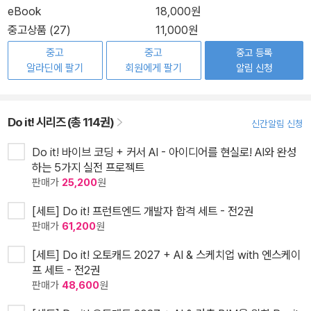
eBook
18,000원
중고상품 (27)
11,000원
중고
중고
중고 등록
알라딘에 팔기
회원에게 팔기
알림 신청
Do it! 시리즈 (총 114권)
신간알림 신청
Do it! 바이브 코딩 + 커서 AI - 아이디어를 현실로! AI와 완성
하는 5가지 실전 프로젝트
판매가
25,200
원
[세트] Do it! 프런트엔드 개발자 합격 세트 - 전2권
판매가
61,200
원
[세트] Do it! 오토캐드 2027 + AI & 스케치업 with 엔스케이
프 세트 - 전2권
판매가
48,600
원