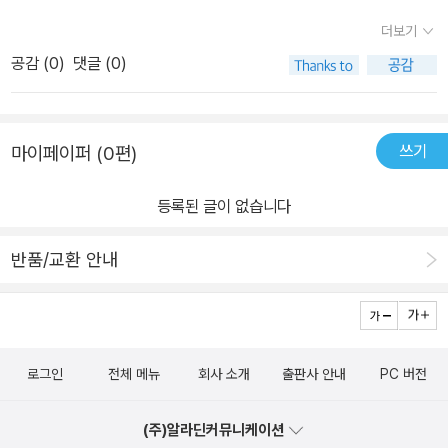
고 보여주며 설명하고 있어 이해가 좀 더 쉬운 것 같습니다.예제도 각
더보기
문법을 설명하기에 적당해보였습니다.람다식이니 함수형 프로그래밍
공감 (
0
)
댓글 (0)
이니, 제가 처음 접한 개념도 좀 많아서 아직 이 부분은 잘 모르겠습니
다만, 책이 어디가는건 아니니 계속 펼쳐놓고 복습해야할 것 같습니
다.Java에서 쓰면서도 아리송했던 일부는 이 책을 통해서 개념 다지
쓰기
마이페이퍼 (0편)
기도 했네요.코틀린 접해보기에 충분히 괜찮은 책이라고 생각합니다.
기초만 가볍게 다루는 책이 아니고 좀 더 깊이 있게 다루는 듯 합니다.
등록된 글이 없습니다
반품/교환 안내
로그인
전체 메뉴
회사 소개
출판사 안내
PC 버전
(주)알라딘커뮤니케이션