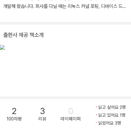
개발해 왔습니다. 회사를 다닐 때는 리눅스 커널 포팅, 디바이스 드라
이버, 안드로이드 포팅, 안드로이드 멀티미디어 프로그래밍과 같은
안드로이드 전 분야에서 개발 프로젝트를 진행했으며 또한 삼성, LG,
현대 등 많은 주니어 개발자를 대상으로 강의를 진행하였습니다. 현
출판사 제공 책소개
재는 개발 지식과 강의 경험을 바탕으로 IT 관련 콘텐츠를 제작하고,
스타트업 Auick의 공동 설립자로서 활동하고 있습니다.
읽고 싶어요 2명
2
3
0
읽고 있어요 1명
100자평
리뷰
마이페이퍼
읽었어요 3명