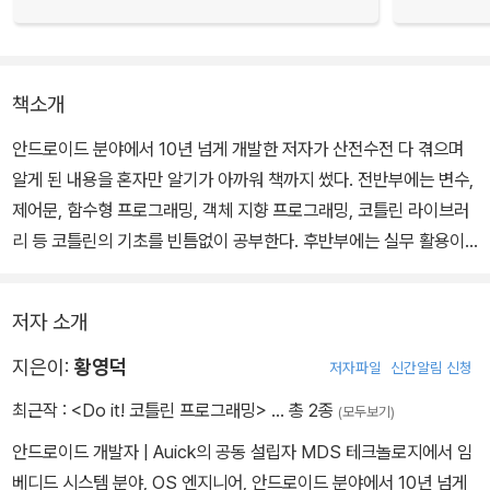
책소개
안드로이드 분야에서 10년 넘게 개발한 저자가 산전수전 다 겪으며
알게 된 내용을 혼자만 알기가 아까워 책까지 썼다. 전반부에는 변수,
제어문, 함수형 프로그래밍, 객체 지향 프로그래밍, 코틀린 라이브러
리 등 코틀린의 기초를 빈틈없이 공부한다. 후반부에는 실무 활용이
궁금한 독자를 위해 Anko 라이브러리, 코틀린 안드로이드 확장 등
안드로이드 앱 개발의 기초부터 응용까지 알차게 담았다.
저자 소개
지은이:
황영덕
저자파일
신간알림 신청
최근작 :
<Do it! 코틀린 프로그래밍>
… 총 2종
(모두보기)
안드로이드 개발자 | Auick의 공동 설립자 MDS 테크놀로지에서 임
베디드 시스템 분야, OS 엔지니어, 안드로이드 분야에서 10년 넘게