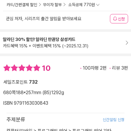
카드/간편결제 할인
무이자 할부
소득공제 770원
관심 저자, 시리즈의 출간 알림을 받아보세요
신청
알라딘 30% 할인! 알라딘 만권당 삼성카드
카드혜택 15% + 이벤트혜택 15% (~2025.12.31)
10
100자평 2편
리뷰 3편
세일즈포인트
732
680쪽
188*257mm (B5)
1292g
ISBN 9791163030843
주제분류
신간알림 신청
컴퓨터/모바일
>
프로그래밍 언어
>
프로그래밍 언어 기타