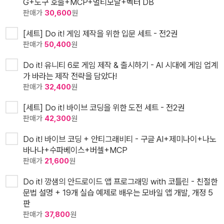
G+도구 호출+MCP+멀티모달+벡터 DB
판매가
30,600
원
[세트] Do it! 게임 제작을 위한 입문 세트 - 전2권
판매가
50,400
원
Do it! 유니티 6로 게임 제작 & 출시하기 - AI 시대에 게임 업계
가 바라는 제작 전략을 담았다!
판매가
32,400
원
[세트] Do it! 바이브 코딩을 위한 도전 세트 - 전2권
판매가
42,300
원
Do it! 바이브 코딩 + 안티그래비티 - 구글 AI+제미나이+나노
바나나+수파베이스+버셀+MCP
판매가
21,600
원
Do it! 깡샘의 안드로이드 앱 프로그래밍 with 코틀린 - 친절한
문법 설명 + 19개 실습 예제로 배우는 모바일 앱 개발, 개정 5
판
판매가
37,800
원