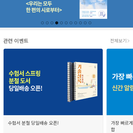
관련 이벤트
전체보기
수험서 분철 당일배송 오픈!
가장 빠르게
합