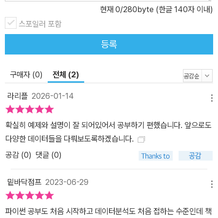
현재
0
/280byte (한글 140자 이내)
터 분석 독학용으로 최고의 책 디자인도 읽기 편해서 좋았고 ‘학습 주
제 - 학습 내용 - 혼자서 해보기’의 학습 구성도 알차서 혼자 공부하기
스포일러 포함
매우 좋은 책입니다. 신동욱(IT 분야를 열렬히 가르치고 있는 교수)
등록
파이썬 때문에 데이터 분석 공부를 망설였다면? 이 책으로! 데이터
분석을 위해 파이썬을 더 많이 공부해야 하는, 배보다 배꼽이 더 큰 상
구매자 (0)
전체 (2)
황을 겪어 보셨나요? 이런 분들에게 꼭 필요한 정말 좋은 책을 발견
했습니다. 김정규(파이썬은 초보인 8년 차 마케터) 나만의 데이터 분
라리플
2026-01-14
메뉴
석 과외 선생님의 애정 어린 꿀팁이 가득 담긴 책! 데이터 분석가가 되
려면 앞으로 어떤 공부를 어떻게 해야 하는지, 또 어떤 길로 나아가야
확실히 예제와 설명이 잘 되어있어서 공부하기 편했습니다. 앞으로도
하는지, 인터넷 어디서도 찾아볼 수 없는 귀한 조언을 알려줍니다. 김
다양한 데이터들을 다뤄보도록하겠습니다.
경민(보건학을 공부하는 대학원생) 눈 가린 파이썬 초보자도 성큼성
공감 (
0
)
댓글 (0)
큼 나아갈 수 있게 만들어 주는 책! 파이썬을 아예 모르는 사람도 데이
터 분석 과정을 성큼성큼 따라갈 수 있게 해주는 책입니다. 이 책 덕분
밑바닥점프
2023-06-29
에 데이터 분석에 큰 자신감이 생겼습니다. 배기원(파이썬 데이터 분
메뉴
석을 공부하는 대학생) 파이썬의 ‘ㅍ’도 몰라도 괜찮아요! 이 책으로
파이썬 공부도 처음 시작하고 데이터분석도 처음 접하는 수준인데 책
데이터 분석에 입문하세요! 데이터 분석 프로젝트 과정 안에서 데이