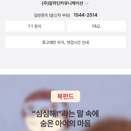
(주)알라딘커뮤니케이션
후반에 배치하여 책 한 권에 담아낸 저자의 진행 방식은 여타 서적에
1544-2514
선 볼 수 없는 신선함이 있습니다. 개인적으로 전공 교재로 손색이 없
일반문의 (발신자 부담)
으며 전공 여부를 떠나 금융, 마케팅, 광고, 통계, 머신러닝 등의 분야
1:1 문의
FAQ
에 관심이 많은 대학생, 일반인들 누구에게나 추천하고 싶습니다.또
한 기존에 데이터 분석을 공부하셨던 분들도 이 책 한 권으로 전박적
중고매장 위치, 영업시간 안내
인 요약 정리가 가능하여 반복 학습하기 좋습니다.아쉬운 문법은 동
출판사의 '점프 투 파이썬'을 통해 보다 넓고 쉽게 익힐 수 있으며 본
서적에 없는 내용이나 예제 등은 구글링을 통해 살을 붙여 나가십시
요.여러분이 그렇게 할 수만 있다면 이 책은 여러분에게 튼튼한 허리
역할을 할 것입니다.제 한줄 평은 바로 '오랜만에 만나 본 완벽에 가까
운 책!'입니다.#Do_it #데이터분석 #이지스퍼블리싱 #파이썬