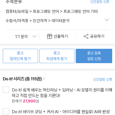
주제분류
신간알림 신청
컴퓨터/모바일
>
프로그래밍 언어
>
프로그래밍 언어 기타
수험서/자격증
>
민간자격
>
데이터분석
선물하기
공유하기
중고
중고
중고 등록
알라딘에 팔기
회원에게 팔기
알림 신청
Do it! 시리즈 (총 115권)
신간알림 신청
Do it! 쉽게 배우는 머신러닝 + 딥러닝 - AI 모델의 원리를 이해
하고 직접 만드는 힘을 기른다!
판매가
27,900
원
Do it! 바이브 코딩 + 커서 AI - 아이디어를 현실로! AI와 완성