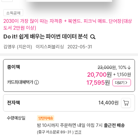
소득공제
2030이 가장 많이 따는 자격증 + 북엔드. 피크닉 매트. 단어장(대상
도서 2만원 이상)
Do it! 쉽게 배우는 파이썬 데이터 분석
김영우
(지은이)
이지스퍼블리싱
2022-05-31
종이책
23,000
원,
10%
20,700
원
+ 1,150원
17,595
원
카드최대혜택가
더보기
전자책
14,400
원
수령예상일
양탄자배송
밤 10시까지 주문하면 내일 아침 7시
출근전 배송
(중구 서소문로 89-31 )
변경