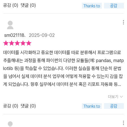
공감 (
0
)
댓글 (0)
이터 분석의 기본을 학습할 수 있도록 돕는다.이 책이 다른 파이썬 데
이터 분석 책에 비해 지니는 특징은, 파이썬 기초문법부터 일방적으
로 시작하지 않는다는 점이다. 대부분의 파이썬 데이터 분석 책은 먼
메뉴
저 파이썬 기본문법을 설명한 뒤에 본격적으로 프로그래밍을 실습한
sm021118.
2025-09-02
다. 그러나 이 책은, 아예 가장 기본적인 예제부터 바로 실습하면서 그
실습에 필요한 문법을 설명하는 식으로 되어 있다. 즉, '실전형' 책으
데이터를 시각화하고 중요한 데이터를 따로 분류해서 프로그램으로
로서 지루한 문법 학습 없이 바로 기초적인 내용부터 실습함으로써
추출해내는 과정을 통해 파이썬의 다양한 모듈들(예: pandas, matp
쉽게 프로그래밍에 흥미를 가질 수 있게 한다.
lotlib 등)을 학습할 수 있었습니다. 이러한 실습을 통해 단순히 문법
을 넘어서 실제 데이터 분석 업무에 어떻게 적용할 수 있는지 감을 잡
게 되었습니다. 향후 실무에서 데이터 분석 혹은 리포트 자동화 등의
작업에 적극 활용할 수 있을 것 같아 매우 유익했습니다.
더보기
공감 (
0
)
댓글 (0)
메뉴