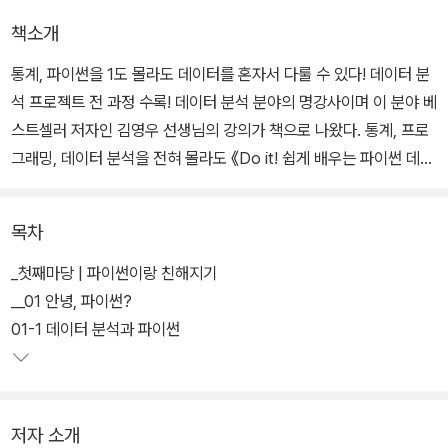
책소개
통계, 파이썬을 1도 몰라도 데이터를 혼자서 다룰 수 있다! 데이터 분
석 프로젝트 전 과정 수록! 데이터 분석 분야의 명강사이며 이 분야 베
스트셀러 저자인 김영우 선생님의 강의가 책으로 나왔다. 통계, 프로
그래밍, 데이터 분석을 전혀 몰라도 《Do it! 쉽게 배우는 파이썬 데이
터 분석》을 통해 최근 주목받는 데이터 분석 기법을 재미있게 배울 수
있다.
목차
데이터 분석에 필요한 파이썬 문법은 이 책에 나온 것만 보면 된다. 이
_첫째마당 | 파이썬이랑 친해지기
책은 데이터 정제, 가공, 분석부터 그래프 그리기까지 실제 현업에서
__01 안녕, 파이썬?
데이터 분석 프로젝트를 할 때와 같은 모든 과정을 직접 해볼 수 있다.
01-1 데이터 분석과 파이썬
쉬운 예제부터 차근차근 실습하다 보면 문과생도 파이썬 코드에 익숙
해지고, 끝에 가서는 자신만의 훌륭한 데이터 분석 프로젝트를 완수
할 수 있다!
저자 소개