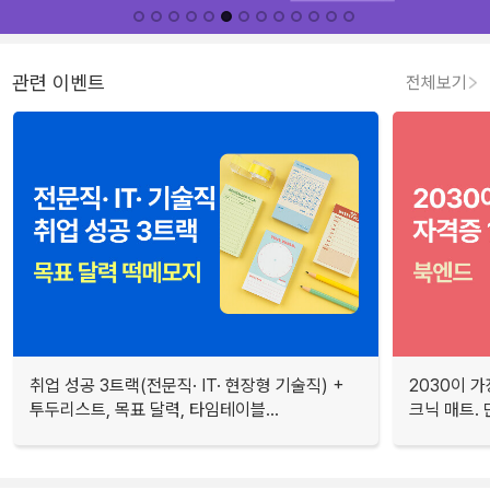
관련 이벤트
전체보기
취업 성공 3트랙(전문직· IT· 현장형 기술직) +
2030이 가
투두리스트, 목표 달력, 타임테이블...
크닉 매트.