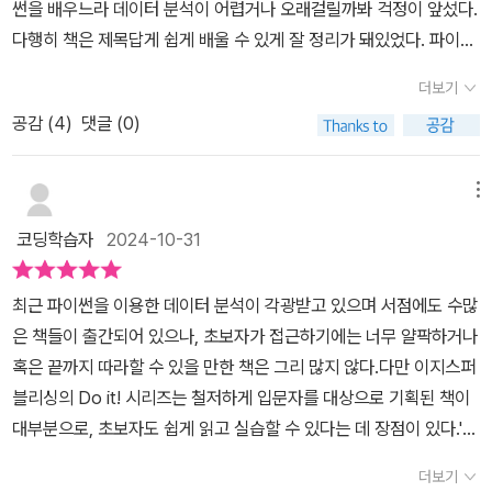
썬을 배우느라 데이터 분석이 어렵거나 오래걸릴까봐 걱정이 앞섰다.
다행히 책은 제목답게 쉽게 배울 수 있게 잘 정리가 돼있었다. 파이썬
을 알면 알수록 도움이 됐겠지만 정말 왕초보 만큼만 떼고 코드를 치
더보기
기만 할 수 있으면 잘 따라갈 수 있었다. 환경 세팅도 아나콘다를 이용
공감 (
4
)
댓글 (0)
해 아주 손쉽게 진행이 됐고 자료도 깃헙에 모두 있어서 어려움이 없
었다.특히 좋았던 점은 실습 자료가 많았다는 점이다. 실제 데이터를
이용해 이렇게 저렇게 실습해보고 혼자서 해보는 문제도 있어서 가지
메뉴
고 노는 재미가 있었다. 주어진 데이터 뿐만 아니라 주변에서 다른 데
코딩학습자
2024-10-31
이터를 구해와서 예제처럼 바꿔보기도 하고 전혀 다르게 해보기도 하
는 즐거움이 있었다.마지막에는 머신러닝을 찍먹해볼 수 있게 해주었
최근 파이썬을 이용한 데이터 분석이 각광받고 있으며 서점에도 수많
는데 수식이나 어려운 개념 없이 머신 러닝이 어떤 건지 개념을 이해
은 책들이 출간되어 있으나, 초보자가 접근하기에는 너무 얄팍하거나
할 수 있게 끔 실습 위주로 잘 정리해주어 감사했다. 배워야 할 양이
혹은 끝까지 따라할 수 있을 만한 책은 그리 많지 않다.다만 이지스퍼
압도적으로 많으면 한숨부터 나왔을텐데 하나하나 충분히 소화할 수
블리싱의 Do it! 시리즈는 철저하게 입문자를 대상으로 기획된 책이
있는 양이었기 때문에 오히려 흥미가 더 깊어졌다.
대부분으로, 초보자도 쉽게 읽고 실습할 수 있다는 데 장점이 있다.'D
o it! 쉽게 배우는 파이썬 데이터 분석' 역시 파이썬에 대해 아무것도
더보기
모르는 입문자를 예상 독자로 상정하고, 다양한 예제 실습을 통해 데