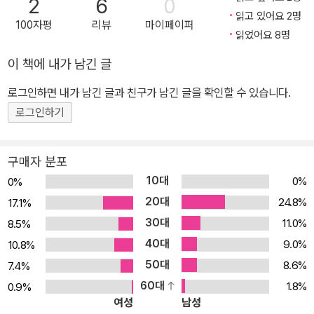
2
6
0
소에 잘 활용하는 것이 더욱 중요하다. 이 책에서는 가장 많이 사용하
읽고 있어요 2명
100자평
리뷰
마이페이퍼
는, 인기 있는 패키지 중심으로 실습한다. 이 책으로 공부를 마치고 나
읽었어요 8명
면 실무에 바로 적응할 수 있을 것이다. 통계, 프로그래밍을 해본 적이
이 책에 내가 남긴 글
없어도 시작할 수 있다! IT 전공자가 아니어도, 데이터 분석에 대해
로그인하면 내가 남긴 글과 친구가 남긴 글을 확인할 수 있습니다.
아는 게 없어도 괜찮다. 이 책은 데이터 분석을 처음 공부하는 사람도
쉽게 시작할 수 있는 예제부터 차근차근 실습하다 보면 자연스럽게
로그인하기
파이썬 코드에 익숙해지도록 구성했다. 이 책의 실습을 마칠 때쯤이
면 어느새 데이터 분석 기술을 습득하게 될 것이다. 그뿐만 아니라 데
구매자 분포
이터 정제, 가공, 분석부터 그래프 그리기까지 실제 현업에서 데이터
10대
0%
0%
분석 프로젝트를 할 때와 같은 모든 과정을 직접 해볼 수 있다. 끝에
20대
24.8%
17.1%
가서는 공공 데이터를 이용해 자신만의 훌륭한 데이터 분석 프로젝트
30대
11.0%
8.5%
를 완수하게 된다. 데이터 분석 분야 취업을 준비한다면 이 책으로! 세
40대
9.0%
10.8%
계적인 기업들은 파이썬을 데이터 분석 도구로 사용하고 있다. 데이
50대
8.6%
7.4%
터 분석 기술 분야를 선도하는 구글, 페이스북, 마이크로소프트는 물
60대
1.8%
0.9%
론이고 네이버, 삼성, SKT, KT 등의 국내 기업도 파이썬을 데이터
여성
남성
분석에 이미 활용하고 있다. 만약 데이터 분석에 관심이 있거나 이 분