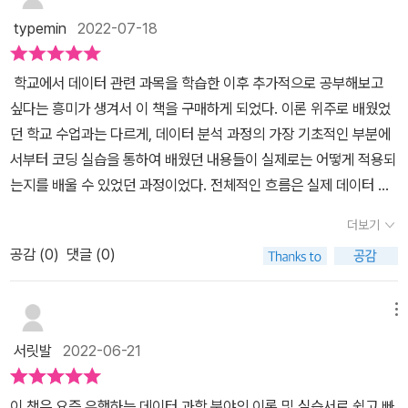
typemin
2022-07-18
학교에서 데이터 관련 과목을 학습한 이후 추가적으로 공부해보고
싶다는 흥미가 생겨서 이 책을 구매하게 되었다. 이론 위주로 배웠었
던 학교 수업과는 다르게, 데이터 분석 과정의 가장 기초적인 부분에
서부터 코딩 실습을 통하여 배웠던 내용들이 실제로는 어떻게 적용되
는지를 배울 수 있었던 과정이었다. 전체적인 흐름은 실제 데이터 분
석 과정에서 행하여지는 과정들을 코드를 따라치면서 이해하는 것이
더보기
었다. 가장 먼저 파이썬의 기초에 대해 배운 후, 주어진 데이터를 가
공감 (
0
)
댓글 (0)
공, 정제, 시각화하는 방법, 이후 실제 데이터를 가지고 활용해보는 부
분, 추가적인 데이터 분석 기법에 대한 내용까지 이 책을 따라가면서
익힐 수 있었다. 마지막에는 데이터 과학 분야인 통계 분석과 머신러
메뉴
닝에 대한 이론적 내용까지도 짚어가면서 입문자에게 다양한 경험을
서릿발
2022-06-21
제공해주었다. 이 책을 시작으로 데이터 분석을 더 공부해서, 다양한
데이터를 가지고 분석을 해볼 수 있는 기회가 되었으면 한다.
이 책은 요즘 유행하는 데이터 과학 분야의 이론 및 실습서로 쉽고 빠