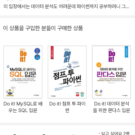
의 입장에서는 데이터 분석도 어려운데 파이썬까지 공부하려니 그저
막막하기만 하다. 하지만 파이썬으로 데이터를 다루지 못하면 인공지
능, 빅데이터 분야에서 살아 남을 수 없는 것이 현실! 그럴 때 이 책을
이 상품을 구입한 분들이 구매한 상품
펼쳐 보자! 이 책은 변수, 함수와 같은 기초 내용부터 딕셔너리, 데이
터 프레임까지 데이터 분석에 필요한 파이썬 문법을 잡아가면서 데이
터 분석까지 나아간다. 친절한 저자의 손을 잡고 한 쪽 한쪽 앞으로 나
아가다보면 당신은 어느 새 파이썬 데이터 분석 전문가가 되어 있을
것이다. 가장 많이 사용하는, 인기 있는 패키지 중심으로 배운다! 《D
o it! 쉽게 배우는 파이썬 데이터 분석》은 통계 분석은 물론이고 소셜
네트워크 서비스의 글을 분석할 수 있는 텍스트 마이닝, 지역별 특성
을 표현할 수 있는 지도 시각화, 이용자가 원하는 결괏값을 실시간으
로 보여 주는 인터랙티브 그래프 등 최근 주목받는 데이터 분석 기법
Do it! MySQL로 배
Do it! 점프 투 파이
Do it! 데이터 분석
을 다양하게 배울 수 있다. 전 세계의 개발자와 전문가가 파이썬 데이
우는 SQL 입문
썬
을 위한 판다스 입문
터 분석 패키지를 만들어 온라인에 무료로 배포하고 있고, 자신만의
분석 기법을 아낌없이 공유하기 때문이다. 파이썬을 효율적으로 사용
하려면 통계 지식도 필요하지만 파이썬 데이터 분석 패키지를 적재적
읽고 싶어요 2명