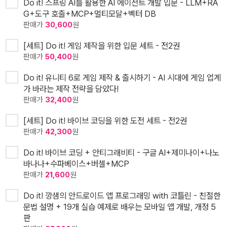
Do it! 스프링 AI를 활용한 AI 에이전트 개발 입문 - LLM+RA
G+도구 호출+MCP+멀티모달+벡터 DB
판매가
30,600
원
[세트] Do it! 게임 제작을 위한 입문 세트 - 전2권
판매가
50,400
원
Do it! 유니티 6로 게임 제작 & 출시하기 - AI 시대에 게임 업계
가 바라는 제작 전략을 담았다!
판매가
32,400
원
[세트] Do it! 바이브 코딩을 위한 도전 세트 - 전2권
판매가
42,300
원
Do it! 바이브 코딩 + 안티그래비티 - 구글 AI+제미나이+나노
바나나+수파베이스+버셀+MCP
판매가
21,600
원
Do it! 깡샘의 안드로이드 앱 프로그래밍 with 코틀린 - 친절한
문법 설명 + 19개 실습 예제로 배우는 모바일 앱 개발, 개정 5
판