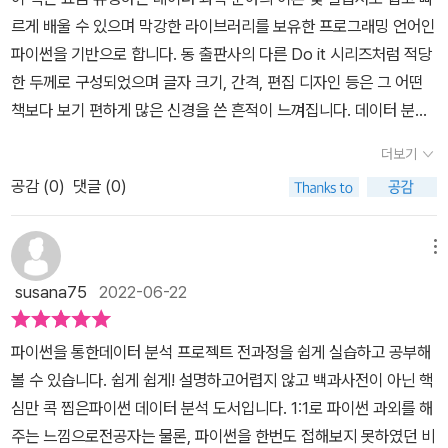
르게 배울 수 있으며 막강한 라이브러리를 보유한 프로그래밍 언어인
파이썬을 기반으로 합니다. 동 출판사의 다른 Do it 시리즈처럼 적당
한 두께로 구성되었으며 글자 크기, 간격, 편집 디자인 등은 그 어떤
책보다 보기 편하게 많은 신경을 쓴 흔적이 느껴집니다. 데이터 분석
분야는 파이썬 문법을 익힌 후 파이썬의 데이터 분석 라이브러리인 P
더보기
andas, Numpy와 시각화 라이브러리인 Matplotlib, Seaborn 등
공감 (
0
)
댓글 (0)
을 이용하여 다양한 형태로 데이터를 표현하는 것이 일반적 접근법입
니다.서평을 쓰는 저는 원래 23 년간 하드웨어 개발 했던 사람으로 파
이썬 문법을 먼저 공부하고 구글 검색을 통해 데이터 분석 기법을 익
메뉴
혔습니다만 Tool의 환경 설정부터 그 과정이 상당히 힘들었던 게 사
susana75
2022-06-22
실입니다.관련 서적이 시중에 많긴 하지만 무엇을 봐야 할지 선택이
힘들었고 IT 서적 대부분이 배경 지식을 요구하며 일반적으로 딱딱하
파이썬을 통한데이터 분석 프로젝트 전과정을 쉽게 실습하고 공부해
고 불충분한 설명으로 전공자라도 접근이 어렵습니다. 이 책의 출발
볼 수 있습니다. ​쉽게 쉽게! 설명하고어렵지 않고 백과사전이 아닌 핵
은 바로 초보자에 초점을 맞춰 누구나 쉽게 이해할 수 있도록 애쓴 저
심만 콕 찝은파이썬 데이터 분석 도서입니다. ​1:1로 파이썬 과외를 해
자의 의지가 곧곧에 보일 만큼 친절한 길라잡이 도서로 사전 지식 없
주는 느낌으로전공자는 물론, 파이썬을 한번도 접해보지 못하였던 비
이 일단 따라 하면서 이해하고 배우는 구조입니다.초보자를 위한 책