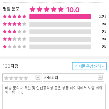
야로 취업을 준비하고 있다면 이 책으로 빠르게 공부하고 데이터 분
10.0
평점 분포
야에 도전하자! 실습으로 재미있게 배우는 파이썬 데이터 분석 과정
100%
학원, 대학 교재로도 안성맞춤! 처음부터 데이터를 분석하면서 필요
0%
한 기능을 곧바로 익히는 실습 중심의 책이어서 초보자도 2주 안에
0%
완독이 가능하다. 문법을 일일이 지루하게 배우는 백과사전식 구성이
아니기 때문이다. 게다가 배운 내용을 복습해 볼 수 있는 [혼자서 해
0%
보기] 퀴즈와 실제 데이터로 분석하는 [분석 도전!] 코너로 심화 학습
0%
까지 할 수 있어서 독학뿐만 아니라 학원이나 대학 교재로도 적합하
다. 함께 배우고, 나누고, 성장하는 ‘Do it! 스터디룸’으로! 혼자 계획
100자평
게시물 운영 원칙
을 세우고 공부하다 보면 금방 지치기 마련이다. 나와 비슷한 고민을
하는 독자를 만나 어려운 내용을 공유해 보자. 서로 도움을 주고받으
카테고리
며 공부하다 보면 더 보람차다. 멀리 가려면 친구와 함께해 보자. - D
o it! 스터디룸: cafe.naver.com/doitstudyroom 완성 소스 파일
은 이지스퍼블리싱 홈페이지 자료실 또는 저자 깃허브에서 제공! - 이
지스퍼블리싱 홈페이지: www.easyspub.co.kr → [자료실] 클릭
→ 도서명 검색 [이 책을 먼저 본 베타테스터의 한마디] 파이썬 데이