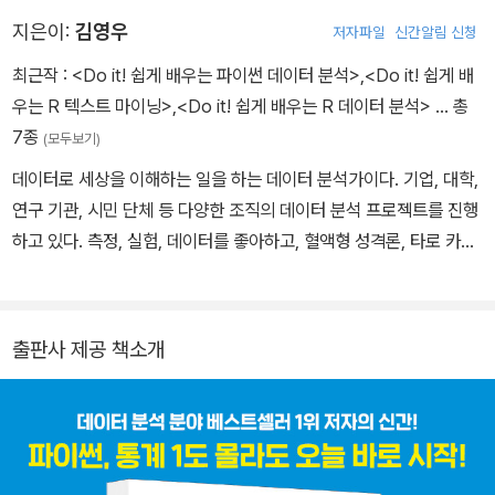
지은이:
김영우
저자파일
신간알림 신청
최근작 :
<Do it! 쉽게 배우는 파이썬 데이터 분석>
,
<Do it! 쉽게 배
우는 R 텍스트 마이닝>
,
<Do it! 쉽게 배우는 R 데이터 분석>
… 총
7종
(모두보기)
데이터로 세상을 이해하는 일을 하는 데이터 분석가이다. 기업, 대학,
연구 기관, 시민 단체 등 다양한 조직의 데이터 분석 프로젝트를 진행
하고 있다. 측정, 실험, 데이터를 좋아하고, 혈액형 성격론, 타로 카드,
자기계발서를 싫어한다. 데이터에 기반을 둔 대화를 추구하므로 지인
들로부터 신뢰할 만하다는 평을 듣지만 친구는 별로 없다. 현재 초보
자도 어깨춤을 추며 데이터를 분석하게 만드는 강의를 진행하고 있으
출판사 제공 책소개
며, SKT, KT, 삼성금융연수원, LG인화원, 멀티캠퍼스, 패스트캠퍼
스 등에서 강의했다. 데이터 관련 분야의 다양한 소식과 실무 노하우
를 전하는 유튜브 채널 ‘데이터홀릭’을 운영하고 있다. 레어템을 좋아
하는 여인에게 수집돼 함께 살고 있으며, 가장 효율적으로 아무것도
안 하는 고양이 두 마리를 모시고 있다.