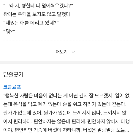
“라고 네 딸이 외치는군.”
“그래서, 형한테 다 덮어씌우겠다?”
광어는 우럭을 보지도 않고 말했다.
“재밌는 애를 데리고 왔네?”
“뭐?”
“장악 능력이 있는 모양인데 내가 그런 것도 모를 줄 알았어?”
“…….”
더보기
“지금 너희 친구가 장악한 형은 여러 인격 중 하나일 뿐이야. 형
의 주 인격이 바뀌면 너희 친구는 어떻게 될까?”
밑줄긋기
지나와 나는 거의 동시에 텔레파시로 외쳤다.
― 유이야, 당장 거기서 나와.
코롤료프
˝행복한 사람은 마음이 없다는 게 어떤 건지 잘 모르겠지. 입이 없
는데 음식을 먹고 폐가 없는데 숨을 쉬고 허리가 없는데 걷는다.
뭔가가 없는데 있어. 뭔가가 있는데 느껴지지 않다. 느껴지지 않
아서 편리하다. 편안하지는 않은데 편리해. 편안하지 않아서 다행
이야. 편안하면 가슴에 버섯이 자라니까. 버섯은 말랑말랑 보들보