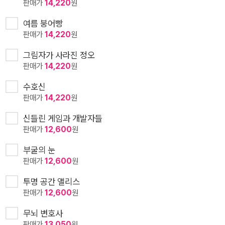
판매가
14,220
원
여름 붕어빵
판매가
14,220
원
그림자가 사라진 정오
판매가
14,220
원
수호신
판매가
14,220
원
신들린 게임과 개발자들
판매가
12,600
원
부굴의 눈
판매가
12,600
원
투명 공간 앨리스
판매가
12,600
원
무뇌 변호사
판매가
13,050
원