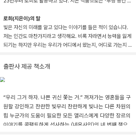
23년부터 로희로 활동하고 있다. 지은 작품으로는 『투명 공간 앨
되는 이야기, 자신의 뾰족한 무기가 실은 구원의 열쇠란 사실을
리스』가 있다. 곧 또 한 편의 장편과 첫 번째 SF 소설집으로 돌아
귀띔하는 이런 이야기가 이 세상과 투명하게 겹쳐져 있다는 믿음
올 예정이다.
은 아무런 빛깔 없이도 우리의 마음을 환히 밝힌다.
로희(지은이)의 말
빛은 자신의 미래를 알고 있다는 이야기를 들은 적이 있습니다.
저는 인간도 마찬가지라고 생각해요. 비록 자라면서 능력을 잃게
되기는 하지만 우리는 우리가 어디에서 왔는지, 어디로 가는지 이
미 알고 있는 존재라고 생각합니다.
출판사 제공 책소개
“우리 그거 하자. 나쁜 귀신 쫓는 거.” 꺼져가는 영혼들을 구
원할 강인하고 찬란한 빛무리 찬란하게 빛나는 다른 차원의
힘 누군가의 도움이 필요한 모든 앨리스에게 다양한 장르의
이야기를 콤팩트하게 선사하는 〈네온사인〉의 네 번째 책으로
『투명 공간 앨리스』가 출간되었다. 제3회 SF 어워드에서 장