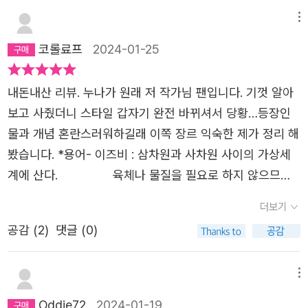
존재도 아닌 그들을 보면서 우리는 느낄 수 있다. 다른 세상
의 이야기인 척 자신의 이야기를 할 수 있었다는 작가의 말
메뉴
처럼, 서로를 구원할 힘은 거창한 능력이 아니라 서로가 빛
코롤료프
2024-01-25
나는 존재임을 아는 것에서 비롯된다는 사실을 말이다. 네온
사인 시리즈 새로운neon 장르로 보내는 다양한 신호sign
내돈내산 리뷰. 누나가 원래 저 작가님 팬입니다. 기껏 알아
〈네온사인〉은 SF와 미스터리, 판타지 등 감각적인 소설을 빠
보고 사줬더니 스타일 갑자기 완전 바뀌셔서 당황…등장인
르고 가볍게 만나는 새로운 신호입니다. MZ세대 독자들에
물과 개념 혼란스러워하길래 이쪽 장르 익숙한 제가 정리 해
게 밀도 높은 서사, 흡입력 있는 세계를 콤팩트하게 선사합
봤습니다. *용어- 이즈비 : 삼차원과 사차원 사이의 가상세
니다. 강렬한 색으로 다양한 빛을 내는 네온사인처럼, 새로
계에 산다. 육체나 물질을 필요로 하지 않으므로
운 이야기로 비추는 우리의 신호가 세상을 밝히는 빛이 되길
인간에게 상관하지 않음.- 데커 : 이즈비제국에서 추방되었
바랍니다.
더보기
거나 독립한 자들. 지구인의 몸을 훔쳐쓴다.(장악)
공감 (
2
)
댓글 (0)
남의 영혼을 삼킬 수 있다. - 어세서 : 지구인인데 외계인 사
냥꾼. 형제단도 어세서. 우럭(형-이명)과 광어(동
생-마이크)도 여기 포함. 교장한테 세뇌되서 자신
메뉴
들이 “나중 사람”이라고 믿음. - 사과폭탄 : 평행공간으로 들
Oddie72
2024-01-19