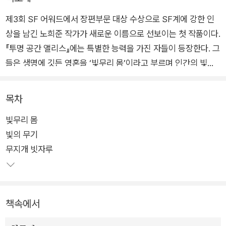
제3회 SF 어워드에서 장편부문 대상 수상으로 SF계에 강한 인
상을 남긴 노희준 작가가 새로운 이름으로 선보이는 첫 작품이다.
『투명 공간 앨리스』에는 특별한 능력을 가진 자들이 등장한다. 그
들은 생명에 깃든 영혼을 ‘빛무리 몸’이라고 부르며 인간의 빛무
리 몸을 노리는 외계 종족 ‘데커’로부터 사람들을 지켜낸다. 남들
과 다른 자신의 정체성을 받아들이고 타인을 위해 헌신하는 그들
목차
을 통해 작가는 ‘나’와 타인 사이에 투명하게 얽혀 있는 연결성에
빛무리 몸
대해 역설한다. 그들 눈에 비친 빛무리 몸처럼, 찰나지만 강렬한
빛의 무기
연대의 순간을 목도하기 바란다.
무지개 빗자루
책속에서