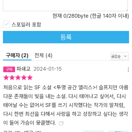
아지는 것을 보면서 우리도 괜찮아졌어.” (63쪽) 사실 가진
현재
0
/280byte (한글 140자 이내)
능력과 별개로 그들이 처한 상황은 평범한 사람들과 다를 바
스포일러 포함
없다. 똑같이 상처받고 고통에서 벗어나기를 바라는 지극히
평범한 존재에 불과하다. 단지 사람들은 잘 보려 하지 않는,
등록
모든 사람이 차등 없이 갖고 있는 ‘빛’을 알아볼 수 있어서 그
들은 사람들에게 먼저 손을 내밀 수 있었다. 그리고 그게 어
구매자 (2)
전체 (4)
쩌면 그들이 가진 진정한 능력일지도 모른다. 우리는 외계인
파쇄교
2024-01-15
도, 귀신도 아니었다. 단지 화를 낼 데가 없고, 몰두할 게 필
메뉴
요한 사람들일 뿐 『투명 공간 앨리스』는 외계 종족이 어디에
처음으로 읽는 SF 소설 <투명 공간 앨리스>! 슬프지만 아름
서 왔는지, 어쩌다 주인공 일행이 능력을 갖게 됐는지 자세
다운 존재들이 빛을 내는 소설. 다시 태어나고 싶어서, 다시
히 밝히지 않는다. 오히려 주인공과 친구들이 일상에서 부당
태어날 수는 없어서 SF를 쓰기 시작했다는 작가의 말처럼,
하고 모순적인 상황을 겪는 장면이 많이 등장한다. 이러한
다시 한번 최선을 다해서 사랑을 하고 성장하고 싶다는 생각
흐름은 그들이 소위 ‘퇴마’를 하면서 만나는 의뢰인들의 사
이 들어 가슴이 뭉클했다.
연으로 이어진다. “그 후로도 믐이 찾아낸 사람들은 대부분
빙의가 아니었다. 마음 깊은 곳에서 자기 자신을 미워하고