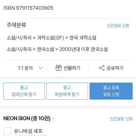
ISBN 9791157403905
주제분류
신간알림 신청
소설/시/희곡
>
과학소설(SF)
>
한국 과학소설
소설/시/희곡
>
한국소설
>
2000년대 이후 한국소설
선물하기
공유하기
중고
중고
중고 등록
알라딘에 팔기
회원에게 팔기
알림 신청
NEON SIGN (총 10권)
신간알림 신청
유니버설 셰프