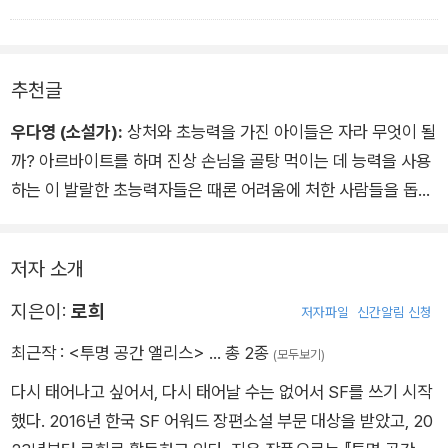
들 느끼지 않을 수 없으니까. 뜯어내면 아픈데 또 자라나고, 자라
지 않으면 빈자리가 느껴져서 또 아팠다…(중략)…우리는 계절을
몰랐다. 계절 없이 날씨만 있는 삶을 살았다. 순환의 시계가 멈추
추천글
고, 반복의 무게 추만 흔들리는 곳에서.˝(30쪽)
우다영 (소설가):
상처와 초능력을 가진 아이들은 자라 무엇이 될
까? 아르바이트를 하며 진상 손님을 골탕 먹이는 데 능력을 사용
하는 이 발랄한 초능력자들은 때론 어려움에 처한 사람들을 돕고,
때론 원한을 풀기 위한 복수를 감행하며, 때론 남몰래 세상을 구
한다. 이들이 가진 진짜 초능력은 서로가 빛으로 둘러싸인 눈부신
저자 소개
존재임을 아는 것이고, 우리의 육체가 그 빛을 가두는 감옥인 동
시에 서로와 만나기 위한 우주선임을 잊지 않는 것이다.
지은이:
로희
저자파일
신간알림 신청
다른 차원의 힘을 갖고도 지구에서의 삶을 소중히 여기는 이들에
최근작 :
<투명 공간 앨리스>
… 총 2종
(모두보기)
게, 선량함은 거창한 이름이 아니라 서로를 끌어당기기에 꼭 알맞
다시 태어나고 싶어서, 다시 태어날 수는 없어서 SF를 쓰기 시작
은 체온이다. 상처를 가진 아이들이 자라 아이들을 구하는 이야
했다. 2016년 한국 SF 어워드 장편소설 부문 대상을 받았고, 20
기, 사람을 돕는 일이 곧 스스로의 상처를 보듬는 놀라운 치유가