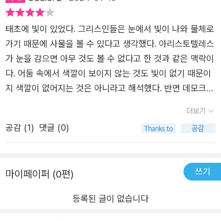
어가고 나오는 키- 평행공간 : 이 소설에서는 폐교에 꾸며진
공간. 실재와 가상이 모두 가능.- 빛의 무기 : 육체는 통과하
태초에 빛이 있었다. 그리스인들은 눈에서 빛이 나와 물체로
고 빛의 몸만 공격할 수 있는 무기.- 빛의 몸= 빛무리 몸. 모
가기 때문에 사물을 볼 수 있다고 생각했다. 아리스토텔레스
든 사람들에게 있는 영혼 같은 개념. “모든 존재는 빛이고
가 눈을 감으면 아무 것도 볼 수 없다고 한 것과 같은 맥락이
그 몸은 빛으로 이루어져 있다.” “빛이 모여들어 몸을 이루
다. 어둠 속에서 색깔이 보이지 않는 것도 빛이 없기 때문이
다.” 빛의 갈고리도 비슷한 개념. *주요인물 (초능력쓰는
지 색깔이 없어지는 것은 아니라고 해석했다. 반면 데모크리
그룹. 현실에선 흔한 알바생+너드) 1. 다희 : 이야기를 하는
토스를 중심으로 한 원자론자들은 색깔을 빛이 이루는 원자
더보기
주인공. 두 번의 각성을 겪었음. 자칭 “교장”이라는
가 물체에 부딪힌 후 다시 눈에 들어와 인식되는 감각으로
자에게 납치된 적이 있음. 자신을 미워함. 자기 때문
공감 (
1
)
댓글 (0)
보았다. 따라서 빛이 없는 곳에서는 색깔도 존재하지 않는다
에 주변이 희생되거나 손해를 보았다고 생각하고 있음.
고 주장했다.빛의 몸은 그럼 과연 존재한다고 할 수 있을까?
“빛의 무기”를 쓸 수 있음.2. 유이 : 유체이탈가능. 타인에
초능력인지 특별한 능력자인지 그들이 바라본 투명한 공간
게도 들어갈 수 있음. 3. 믐 : 뛰어난 기억력 + 높은 지능 + I
쓰기
마이페이퍼 (0편)
은 무엇이였을까?이 소설은 마치 서사의 빛의 덩어리 같
T 기술 - 유일한 정규직 4. 지나 : 무지개몸(다른 사람이나
다. 가끔은 가시 광선 속에서 날카롭게 색깔을 드러내지만
등록된 글이 없습니다
물체를 통과할 수 있는 몸. Passin개념.) 으로 활성화
서사의 폭발 속에서 궁극적으로 색깔들이 모여 있는투명의
하는 능력을 가짐. 가까운 미래를 볼 수 있음.