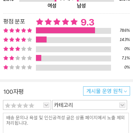
여성
남성
고 부른다. 빛무리 몸을 볼 수 있는 것 외에도 그들에게는 특
별한 능력이 있다. 유체 이탈 능력, 사물을 통과하는 능력 그
9.3
평점 분포
리고 빛무리 몸을 소멸시키는 능력. 우연한 계기로 힘을 얻
78.6%
은 그들이지만 자신들과 다르다는 이유로 사람들의 핍박을
14.3%
견뎌야 했다. “사람은 미움을 받으면 자신이 잘못했다고 생
0%
각하게 된다. 뭘 잘못했을까 생각하고 또 생각하다가 무엇이
7.1%
잘못이고 잘못이 아닌지조차 분간할 수 없게 되면 존재 자체
0%
가 잘못이라는 생각이 들지.” (16쪽) 그러나 모순적이게도,
사람들은 자신들이 필요로 할 때 그들을 찾았다. 눈앞에 닥
친 고난을 해결할 능력이 없는 사람은 의지할 곳을 찾기 마
100자평
게시물 운영 원칙
련이니까. 그들은 자신들을 향하던 뭇매를 뒤로한 채 사람들
카테고리
을 돕기 위해 나선다. 그럴 수 있었던 이유는 그들이 빛무리
몸을 보거나 유체 이탈을 할 수 있어서가 아니라, 자신과 같
은 사람들을 구하면서 그들 스스로도 상처를 치유할 수 있었
기 때문이다. “우리가 누구든, 어디에서 왔든 당신들이 괜찮