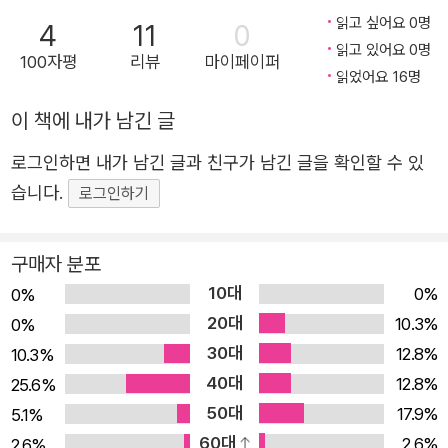
편부문 대상 수상으로 SF계에 강한 인상을 남긴 노희준 작
읽고 싶어요 0명
4
11
0
읽고 있어요 0명
가가 새로운 이름으로 선보이는 첫 작품이다. 『투명 공간 앨
100자평
리뷰
마이페이퍼
읽었어요 16명
리스』에는 특별한 능력을 가진 자들이 등장한다. 그들은 생
명에 깃든 영혼을 ‘빛무리 몸’이라고 부르며 인간의 빛무리
이 책에 내가 남긴 글
몸을 노리는 외계 종족 ‘데커’로부터 사람들을 지켜낸다. 남
로그인하면 내가 남긴 글과 친구가 남긴 글을 확인할 수 있
들과 다른 자신의 정체성을 받아들이고 타인을 위해 헌신하
습니다.
로그인하기
는 그들을 통해 작가는 ‘나’와 타인 사이에 투명하게 얽혀 있
는 연결성에 대해 역설한다. 그들 눈에 비친 빛무리 몸처럼,
찰나지만 강렬한 연대의 순간을 목도하기 바란다. “모든 생
구매자 분포
명은 빛의 몸을 갖고 있다.” 빛의 몸을 볼 수 있는 특별한 능
10대
0%
0%
력자들 육체에 포개진 또 하나의 몸, 육체가 죽어도 사라지
20대
10.3%
0%
지 않는 사차원의 존재가 있다. 우리는 흔히 귀신, 유령, 이
30대
12.8%
10.3%
더(Ether), 영혼이라고 부르지만, 그 존재를 다르게 부르는
40대
12.8%
25.6%
자들이 있다. 그들의 눈에 그 존재는 밤하늘에 떠 있는 무수
50대
17.9%
5.1%
히 많은 별처럼 밝게 빛난다. 그래서 그들은 ‘빛무리 몸’이라
60대
2.6%
2.6%