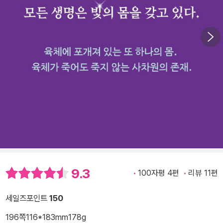
9.3
100자평 4편
리뷰 11편
세일즈포인트
150
196쪽
116*183mm
178g