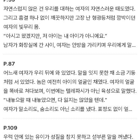
“카운터 보다 쫓아가냐? 고기 굽다 쫓아가?”
자연스럽지 않은 건 우리를 대하는 여자의 자연스러운 태도였다.
그리고 흠결 하나 없이 깨끗하지만 고장 난 형광등처럼 깜박이던
여자의 빛무리 몸.
“아시고 왔겠지만, 저 아이는 내 아이가 아니에요.”
남자가 화장실에 간 사이, 여자는 안방을 가리키며 우리에게 말했
다. 요원 역할이 제일 잘 어울리는 지나가 노련한 표정으로 여자
를 바라보며 물었다.
P.87
“그렇게 생각하시는 이유는요?”
어느새 여자가 우리 뒤에 와 있었다. 말을 잇지 못한 채 소금 기둥
처럼 서 있었다. 놈은 여전히 아이의 얼굴인 채였다. 여자의 얼굴
을 똑바로 쳐다보며, 이번에는 텔레파시가 아닌 육성으로 말했다.
“내놓으랄 때 내놓았으면, 다 잃지는 않았을 텐데.”
여자가 말소리도, 숨소리도 아닌 소리를 냈다. 표정도 없이 얼굴
근육이 요동치고 있었다.
“엄마, 사랑해.”
P.109
데커가 아이의 얼굴로 씩 웃은 다음 다시 말했다.
우럭 안에 있는 유이가 성질을 참지 못하고 섣부른 말을 꺼냈다.