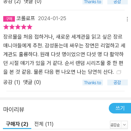
공감 (
2
)
댓글 (0)
있는 사람들일 뿐. 엉뚱하게도, 우리의 도움을 가장 필요로
하는 사람들이기도 했다.” (56쪽) 작중에서 사람들이 ‘빙
코롤료프
2024-01-25
메뉴
의’라고 말하는 현상은 육체의 주인이 아닌 다른 빛무리 몸
이 들어간 경우다. 보통은 착각인 경우가 많지만, 사람들은
장르물을 처음 접하거나, 새로운 세계관을 읽고 싶은 장르
절실하게 누군가의 도움을 바라곤 한다. 그래서 몸 밖으로
매니아들에게 추천. 감성돋는데 싸우는 장면은 리얼하고 세
꺼내주거나 몸을 통과하게만 해줘도 사람들은 말끔히 낫는
계관도 훌륭하다. 원래 다섯 명이었으면 다섯 명 다 활약하
다. 물론 주인공 일행이 쫓는 외계 종족 ‘데커’가 침입한 경우
던 시절 얘기가 있을 거 같다. 순서 랜덤 시리즈물 중 한 편
도 있었지만 데커의 손아귀에서 벗어나는 것 또한 누군가의
을 본 것 같음. 물론 다음 편 나오면 나는 당연히 산다.
도움이 필요한 일이다. 『투명 공간 앨리스』는 이렇듯 남들과
공감 (
1
)
댓글 (0)
다른 능력을 가진 자들의 상처와 그들이 내리는 선택에 집중
한다. 그들은 사람들에게서 받은 상처를 되돌려주지 않고 오
히려 사람들을 돕고 보살핀다. 사람을 둘러싼 증오의 연쇄를
쓰기
마이리뷰
끊어내고자 하는 그들의 선택은, 모든 빛이 그러하듯 어둠
속에서 더욱 밝게 빛난다. 결국 외계인도, 다른 차원에서 온
구매자 (2)
전체 (11)