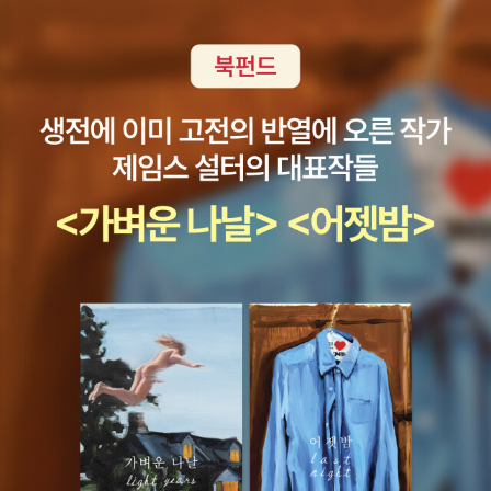
느껴졌음. 여자애가 화자라서 그런지 부드럽고 쓸쓸한 정서
가 있다. “머리를 자르면 수 십개의 꽃씨가 하늘로 날아오르
는”(116~117쪽) 표현이라든가. 장르물에서 쉽게 접하기 어
려운 문장들이 많다.다희의 무리들은 보통의 지구인들에게
기대가 없다. 도와줘도 이용당하거나 오히려 공격받을 거라
고 생각한다. 초능력은 있지만 그 능력으로 돈을 벌 수는 없
다. 그래서 고기를 굽거나 서빙을 하는 알바생으로 살 뿐이
다. 먹고 살기도 바쁜 이들이 평범한 지구인들의 일에 굳이
끼어들지 않으려고 하는건 당연한 일. 능력을 자제하던 이들
이 “사람들을 돕기 위해”, “우리도 넘어지지 않기 위해”, “사
람들이 불행해지지 않게”하려고 자신들의 능력을 쓰기 시작
하면서 이야기는 전개된다. 자신의 능력은 파괴만 할 뿐이라
고 생각해 슬퍼하던 능력자는 악당의 욕심+욕망-술과 음식-
을 이용해 그를 불러내고, 물리치고, 갇혀있던 다른 영혼들
을 자유롭게 한다. 혼자만의 외로운 탐색과 공격, 칩입은 실