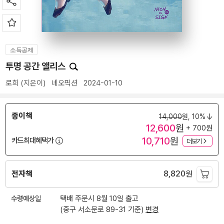
소득공제
투명 공간 앨리스
로희
(지은이)
네오픽션
2024-01-10
종이책
14,000
원,
10%
12,600
원
+ 700원
10,710
원
카드최대혜택가
더보기
전자책
8,820
원
수령예상일
택배 주문시 8월 10일 출고
(중구 서소문로 89-31 기준)
변경