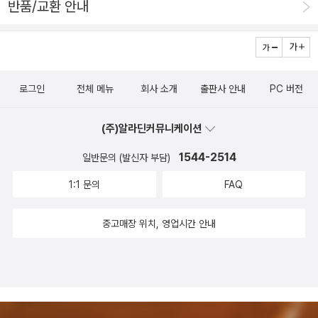
이야기로 치환된다. 큰 서사들을 너무 잘라 먹어서 이 부분
반품/교환 안내
타인의 몸 속에 핀 같은 것을 박을 수 있음. (!)네 개의 손가
들이 너무 집중되지 않은 느낌들이 있다.3명의 캐릭터들과
락이란 표현으로 미루어 보아 나머지 한 사람은 간간히 언급
그들이 좌충우돌 에피소드들은 오밀조밀하게 잘 포장되어
되는 아인5. 아인 : 회상에만 등장. <다희납치사건>때 사라
있지만 이것들이 조금 더 집중되어 가시 광선의 색깔로 나타
진 멤버. 사망추정. 다희의 연인.이상 주인공. 자기들끼리 텔
났으면 하는 바람이 있다.매력적인 캐릭터들의 이야기가 주
로그인
전체 메뉴
회사 소개
출판사 안내
PC 버전
레파시가 가능. 선의로 힘든 사람들을 돕다가 점점 교장에게
제로 이어지는 큰 빛이 되기에는 어쩌면 너무 책의 두께 혹
다가가게 됨.*주변인물- 교장 : 악당. 위에 언급된 어세서의
은 이야기의 두께가 조금 짧지 않았나 하는 아쉬움이 든다.
(주)알라딘커뮤니케이션
수장. 과거 이즈비들과 위 멤버들을 싸우게 한 전력이 있으
하지만 소설 속의 캐릭터들은 매우 매력적이기 때문에 이들
1544-2514
일반문의 (발신자 부담)
며 다희가 빛의 무기로 물리쳤으나 돌아온 것 같음. - 형제단
의 다음 이야기 혹은 이전의 이야기들이 연결되면 좋겠다
: 세뇌된 지구인. 어세서들. 적. - 아이들 : 교장이 종교단체처
1:1 문의
FAQ
는 생각이 들었다.예를 들면 그들이 과거에 엮어졌던 교장과
럼 운영하는 폐교에 사는 훈련생들. 미래의 어세서로 양육되
의 이야기가 데커들의 이야기. 후일담이라는 빛의 캡슐 속에
중고매장 위치, 영업시간 안내
는 중*감상이 쪽 장르를 많이 읽었던 나로서는 낯설지 않은
있던 서사들이 궁금해졌다. 아마 그것이 소설가의 의도였다
개념들이 나오지만 읽을 수록 작가의 세계관에 감탄. 이게
면...투명 공간은 이들을 보여주는 하나의 단초였다면...그는
정말 단순히 외계인과 싸우는 청년들의 이야기일까? 읽다보
매우 영리한 작가일 것이다.
니 외계인의 이야기는 크게 중요하지 않은 것 같다는 생각이
들었다. 모든 존재를 빛이라고 설정한 것이 꽤 낭만적으로