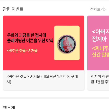
관련 이벤트
전체보기
<귀여운 것들> 손거울 (네오픽션 1권 이상 구매
정지아 장편
시)
금 1천원 
책소개