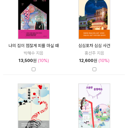
나의 집이 점잖게 피를 마실 때
심심포차 심심 사건
박해수 지음
홍선주 지음
13,500
원
(10%)
12,600
원
(10%)