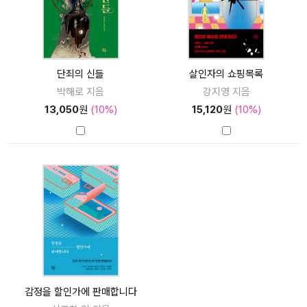
단죄의 신들
살인자의 쇼핑목록
박해로 지음
강지영 지음
13,050
원
(10%)
15,120
원
(10%)
감정을 할인가에 판매합니다