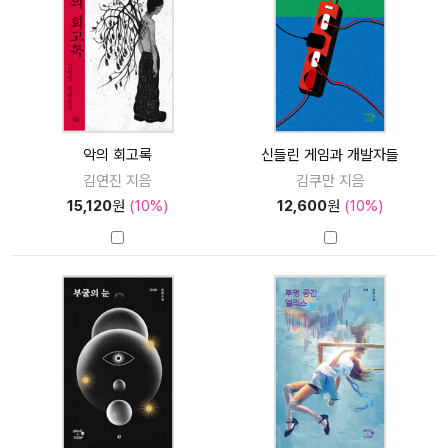
악의 회고록
신들린 게임과 개발자들
김연진 지음
김쿠만 지음
15,120
원
(10%)
12,600
원
(10%)