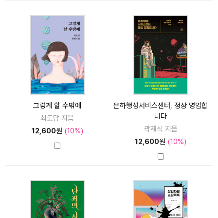
그렇게 할 수밖에
은하행성서비스센터, 정상 영업합
니다
최도담 지음
곽재식 지음
12,600
원
(10%)
12,600
원
(10%)