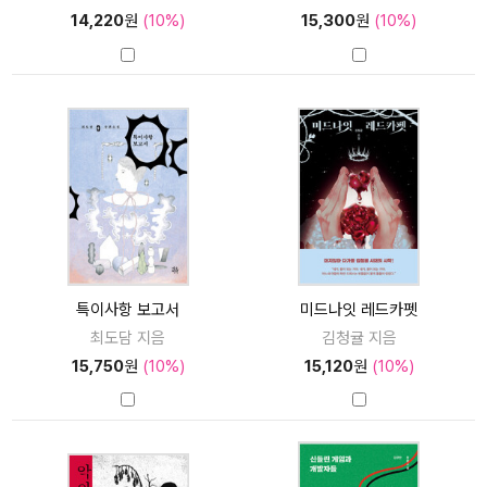
14,220
원
(10%)
15,300
원
(10%)
특이사항 보고서
미드나잇 레드카펫
최도담 지음
김청귤 지음
15,750
원
(10%)
15,120
원
(10%)