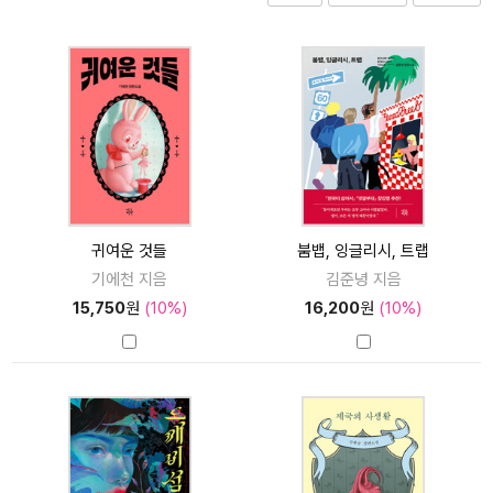
귀여운 것들
붐뱁, 잉글리시, 트랩
기에천 지음
김준녕 지음
15,750
원
(10%)
16,200
원
(10%)