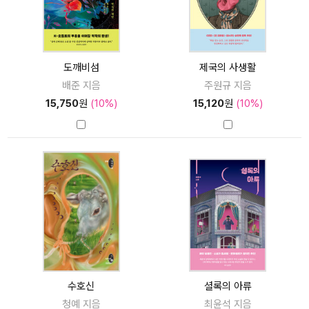
도깨비섬
제국의 사생활
배준 지음
주원규 지음
15,750
원
(10%)
15,120
원
(10%)
수호신
셜록의 아류
청예 지음
최윤석 지음