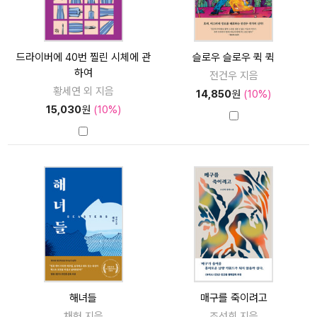
드라이버에 40번 찔린 시체에 관
슬로우 슬로우 퀵 퀵
하여
전건우 지음
황세연 외 지음
14,850
원
(10%)
15,030
원
(10%)
해녀들
매구를 죽이려고
채헌 지음
조선희 지음