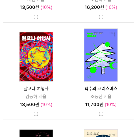
13,500
원
(10%)
16,200
원
(10%)
달고나 여행사
백수의 크리스마스
김동하 지음
조동신 지음
13,500
원
(10%)
11,700
원
(10%)