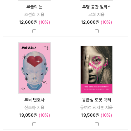
부굴의 눈
투명 공간 앨리스
조선희 지음
로희 지음
12,600
원
(10%)
12,600
원
(10%)
무뇌 변호사
응급실 로봇 닥터
신조하 지음
윤여경.정지훈 지음
13,050
원
(10%)
13,500
원
(10%)