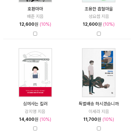
호환마마
조용한 흡혈마을
배준 지음
성요셉 지음
12,600
원
(10%)
12,600
원
(10%)
심여사는 킬러
특별배송 하시겠습니까
강지영 지음
이세라 지음
14,400
원
(10%)
11,700
원
(10%)