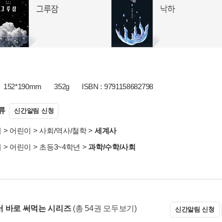
152*190mm
352g
ISBN : 9791158682798
류
신간알림 신청
서
>
어린이
>
사회/역사/철학
>
세계사
서
>
어린이
>
초등3~4학년
>
과학/수학/사회
 바로 써먹는 시리즈
(총 54권 모두보기)
신간알림 신청