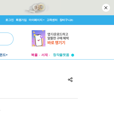
로그인
회원가입
마이페이지
고객센터
장바구니
(0)
펀드
북플
서재
투비컨티뉴드
창작플랫폼
투비컨티뉴드
원