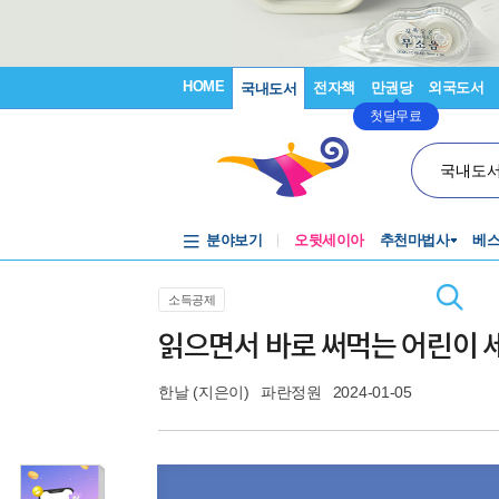
HOME
전자책
만권당
외국도서
국내도서
첫달무료
국내도
분야보기
오뒷세이아
추천마법사
베
소득공제
읽으면서 바로 써먹는 어린이 
한날
(지은이)
파란정원
2024-01-05