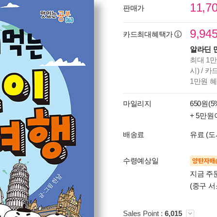
11,7
판매가
9,94
카드최대혜택가
알라딘 
최대 1만
시) / 
1만원 
마일리지
650원(5
+ 5만원
배송료
유료 (도
수령예상일
양탄자배
지금 주
(중구 서
Sales Point :
6,015