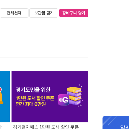
전체선택
보관함 담기
장바구니 담기
간
경기컬처패스 1만원 도서 할인 쿠폰
삼성카드가 쏜다! 알라