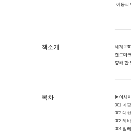
이동식 
책소개
세계 23
랜드마크
향해 한 
목차
▶아시아
001 네
002 대
003 레
004 말