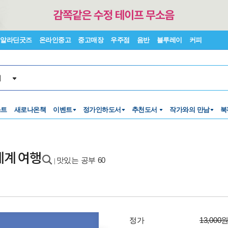
알라딘굿즈
온라인중고
중고매장
우주점
음반
블루레이
커피
서
스트
새로나온책
이벤트
정가인하도서
추천도서
작가와의 만남
북
세계 여행
맛있는 공부 60
|
정가
13,000