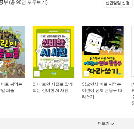
공부
(총 98권 모두보기)
신간알림 신청
 바로 써먹는
읽다 보면 저절로 알게
읽으면서 바로 써먹는
낱말 퍼즐
되는 신비한 AI 사전
어린이 신체 관용구 따
라쓰기
수
더보기