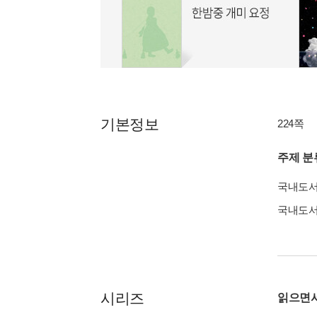
기본정보
224쪽
주제 분
국내도
국내도
시리즈
읽으면서