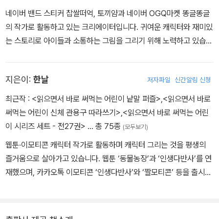
네이버 밴드 스티커 찹쌀떠억, 토끼얌과 네이버 OGQ마켓 똥글똥글
의 작가로 활동하고 있는 크리에이터입니다. 귀여운 캐릭터와 재미있
는 스토리로 아이들과 소통하는 그림을 그리기 위해 노력하고 있습니
다. 곧 카카오톡 이모티콘에서 찹쌀떠억 스티커도 출시될 예정입니
다.
지은이:
한날
저자파일
신간알림 신청
최근작 :
<읽으면서 바로 써먹는 어린이 낱말 퍼즐>
,
<읽으면서 바로
써먹는 어린이 신체 관용구 따라쓰기>
,
<읽으면서 바로 써먹는 어린
이 시리즈 세트 - 전27권>
… 총 75종
(모두보기)
웹툰·이모티콘 캐릭터 작가로 활동하며 캐릭터 그리는 것을 평생의
즐거움으로 살아가고 있습니다. 웹툰 ‘동물농장’과 ‘인생다반사’를 연
재했으며, 카카오톡 이모티콘 ‘인생다반사’와 ‘짤모티콘’ 등을 출시하
였습니다. 쓰고 그린 책으로는 초등 어휘력을 키우는 《읽으면서 바로
써먹는 어린이 속담》, 《읽으면서 바로 써먹는 어린이 관용구》, 《읽으
면서 바로 써먹는 어린이 고사성어》, 《읽으면서 바로 써먹는 어린이