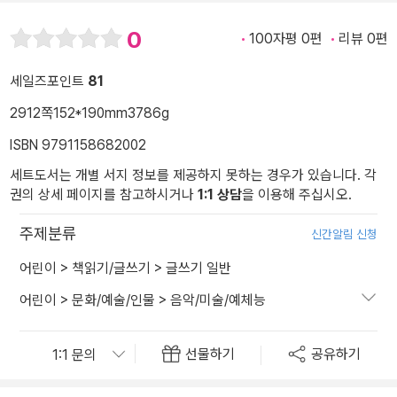
0
100자평 0편
리뷰 0편
세일즈포인트
81
2912쪽
152*190mm
3786g
ISBN 9791158682002
세트도서는 개별 서지 정보를 제공하지 못하는 경우가 있습니다. 각
권의 상세 페이지를 참고하시거나
1:1 상담
을 이용해 주십시오.
주제분류
신간알림 신청
어린이
>
책읽기/글쓰기
>
글쓰기 일반
어린이
>
문화/예술/인물
>
음악/미술/예체능
선물하기
공유하기