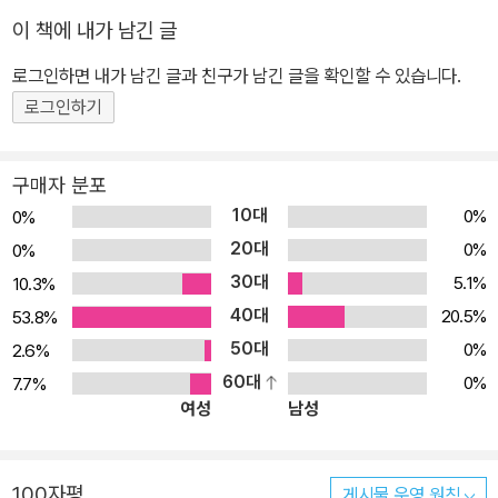
을 키우고, 어린이 게임을 통해 친구들과 함께하는 즐거움을 배울 수
이 책에 내가 남긴 글
있습니다. ★'읽으면서 바로 써먹는 어린이 시리즈'는 이렇게 읽어요
로그인하면 내가 남긴 글과 친구가 남긴 글을 확인할 수 있습니다.
첫째, 제목만 읽고 어떤 뜻을 가지고 있을지 생각하기 둘째, 설명을 확
로그인하기
인하고 내가 생각한 뜻과 비교하기 셋째, 찹이와 친구들의 이야기를
읽으며 그 뜻과 실생활 사용법을 익히기 넷째, 실생활에서 바로바로
써먹기
구매자 분포
10대
0%
0%
20대
0%
0%
30대
5.1%
10.3%
40대
20.5%
53.8%
50대
0%
2.6%
60대
0%
7.7%
여성
남성
100자평
게시물 운영 원칙