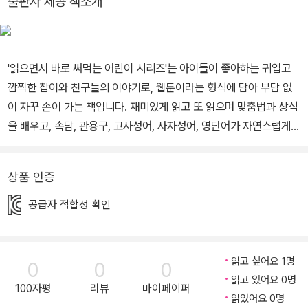
출판사 제공 책소개
감정 표현》과 재미있게 상식을 배우는 《읽으면서 바로 써먹는 어린이
수수께끼》, 《읽으면서 바로 써먹는 어린이 퀴즈》, 《읽으면서 바로 써
먹는 어린이 한국사 퀴즈》, 《읽으면서 바로 써먹는 어린이 세계사 퀴
'읽으면서 바로 써먹는 어린이 시리즈'는 아이들이 좋아하는 귀엽고
즈》, 《읽으면서 바로 써먹는 어린이 공포의 수학 퍼즐》 등이 있습니
깜찍한 찹이와 친구들의 이야기로, 웹툰이라는 형식에 담아 부담 없
다.
이 자꾸 손이 가는 책입니다. 재미있게 읽고 또 읽으며 맞춤법과 상식
을 배우고, 속담, 관용구, 고사성어, 사자성어, 영단어가 자연스럽게
입에서 툭 튀어나오게 합니다. 또한, 명심보감과 사자소학을 통해 삶
의 지혜도 얻을 수 있습니다. 자주 쓰이고 꼭 알아야 할 것들만 골라
상품 인증
골라! 일상에서 자주 사용되는 속담, 관용구, 고사성어, 맞춤법 등을 1
00가지씩 골라 아이들의 눈높이에 맞춰 쏙쏙 이해하기 쉽게 설명하
공급자 적합성 확인
였습니다. 깜찍한 캐릭터로 호기심이 쑥쑥! 깜찍한 캐릭터인 동그란
찹쌀떡 찹이, 만두 두야, 네모난 찹쌀떡 모네, 삼각김밥 쎄세, 가래떡
래야, 떡볶이떡 뽀기가 등장해 아이들의 일상을 그대로 보여 주어 거
읽고 싶어요 1명
0
0
0
부감 없이 호기심 속에 사용법을 재미있게 배울 수 있습니다. 상식과
읽고 있어요 0명
100자평
리뷰
마이페이퍼
놀이를 한 번에! 놀이처럼 퀴즈와 수수께끼를 풀어 보며 생각과 상식
읽었어요 0명