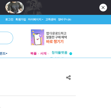
로그인
회원가입
마이페이지
고객센터
장바구니
(0)
펀드
북플
서재
투비컨티뉴드
창작플랫폼
투비컨티뉴드
원