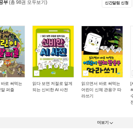
공부
(총 98권 모두보기)
신간알림 신청
 바로 써먹는
읽다 보면 저절로 알게
읽으면서 바로 써먹는
낱말 퍼즐
되는 신비한 AI 사전
어린이 신체 관용구 따
라쓰기
수
더보기