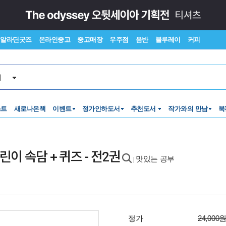
알라딘굿즈
온라인중고
중고매장
우주점
음반
블루레이
커피
서
스트
새로나온책
이벤트
정가인하도서
추천도서
작가와의 만남
북
이 속담 + 퀴즈 - 전2권
맛있는 공부
|
정가
24,000