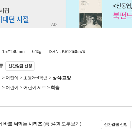
152*190mm
640g
ISBN : K812635579
류
신간알림 신청
서
>
어린이
>
초등3~4학년
>
상식/교양
서
>
어린이
>
어린이 세트
>
학습
 바로 써먹는 시리즈
(총 54권 모두보기)
신간알림 신청