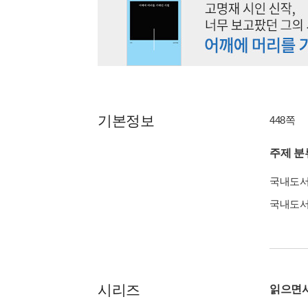
기본정보
448쪽
주제 분
국내도
국내도
시리즈
읽으면서