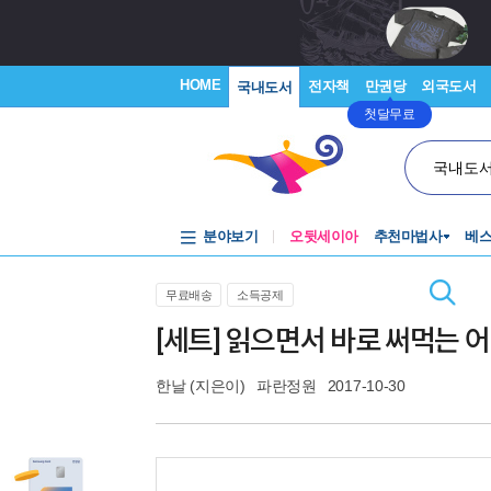
HOME
전자책
만권당
외국도서
국내도서
첫달무료
국내도
분야보기
오뒷세이아
추천마법사
베
무료배송
소득공제
[세트] 읽으면서 바로 써먹는 어린
한날
(지은이)
파란정원
2017-10-30