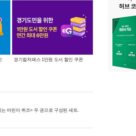
간
경기컬처패스 1만원 도서 할인 쿠폰
삼성카드가 쏜다! 알라
는 어린이 퀴즈> 두 권으로 구성된 세트.