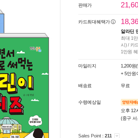
21,6
판매가
18,3
카드최대혜택가
알라딘 
최대 1만
시) / 
1만원 
마일리지
1,200원(
+ 5만원
배송료
무료
수령예상일
양탄자배
오후 12
(중구 서
Sales Point :
211