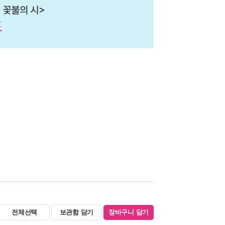
전체선택
보관함 담기
장바구니 담기