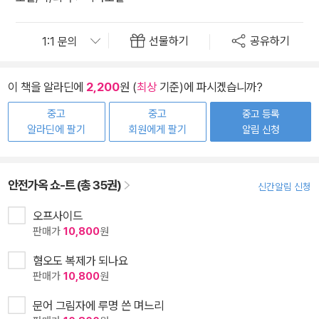
선물하기
공유하기
이 책을 알라딘에
2,200
원 (
최상
기준)에 파시겠습니까?
중고
중고
중고 등록
알라딘에 팔기
회원에게 팔기
알림 신청
안전가옥 쇼-트 (총 35권)
신간알림 신청
오프사이드
판매가
10,800
원
혐오도 복제가 되나요
판매가
10,800
원
문어 그림자에 루명 쓴 며느리