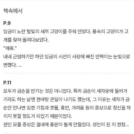
냥극하옵니다》 또한 밝고 환한 온기가 느껴지는 이야기다. 신분·연령·
책속에서
성별·신체 등의 문제 때문에 남들보다 다소 불리한 입장에 선 사람들
이 대립과 대화를 거쳐 조금씩 시야를 넓히고 세상을 바꾸어 나가는
P.9
과정을 유머러스한 필치로 담아냈다.
임금이 노란 털빛의 새끼 고양이를 주워 안았다. 품속의 고양이가 고
개를 젖혀 올려다보았다.
“애옹.”
내내 근엄하기만 하던 임금의 시선이 사랑에 빠진 반짝이는 눈빛으로
변했다.
“금손! 너는 이제부터 금손이다.”
이른바 냥줍을 하게 된 것이었다.
P.11
모두가 금손을 반기는 것은 아니었다. 특히 금손이 세자궁에 들어가
기라도 하는 날엔 한바탕 큰일이 나기도 했는데, 그 이유는 세자가 금
손만 만나면 심한 기침과 콧물, 홍반, 가려움 등의 증상으로 정신을 차
리지 못할 정도가 되었기 때문이었다.
원인 모를 증상은 궐내에 흉문이 돌게 만들었다. 성인이 된 지 한참인
세자에게는 아직 후사(後嗣)가 없었다. 신하들은 차마 임금 앞에서