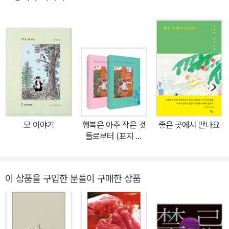
고받는 사람들, 마음에 든 고양이를 돌본 끝에 훌륭하게 확대시킨 사
람들까지 다양한 사랑꾼이 등장하는 이 작품에서 가장 존재감이 강한
애묘인은 아무래도 숙종이다. 잃어버린 고양이를 찾으려는 임금의 의
지는 동물을 비롯한 약한 존재들에게 무관심했던 주인공 변상벽의 생
각을 바꾸고, 고양이가 그저 쓸모없는 짐승이라 여기는 잔인한 반역
자의 음모를 파헤치는 계기를 마련한다. 〈걷기왕〉 백승화 감독의 첫
경장편 소설 영화진흥위원회 기획개발지원사업 선정작 《성은이 냥극
하옵니다》는 글로 쓰였음에도 영상이 보이는 듯한 감각적인 연출이
돋보이는 작품으로, 영화진흥위원회 기획개발지원사업 선정작이자
모 이야기
행복은 아주 작은 것
좋은 곳에서 만나요
영화감독이기도 한 백승화 작가가 발표하는 첫 경장편 소설이다. 백
들로부터 (표지 랜
승화 작가는 연출작 〈걷기왕〉, 〈오목소녀〉 등에서 소박하지만 특별한
덤)
능력자들의 성장담을 따뜻한 시선으로 그려 낸 바 있는데, 《성은이 냥
극하옵니다》 또한 밝고 환한 온기가 느껴지는 이야기다. 신분·연령·성
이 상품을 구입한 분들이 구매한 상품
별·신체 등의 문제 때문에 남들보다 다소 불리한 입장에 선 사람들이
대립과 대화를 거쳐 조금씩 시야를 넓히고 세상을 바꾸어 나가는 과
정을 유머러스한 필치로 담아냈다. 불같은 왕마저 무장해제, 그야 고