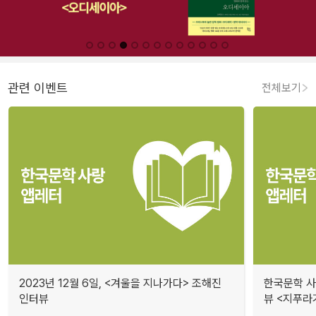
관련 이벤트
전체보기
2023년 12월 6일, <겨울을 지나가다> 조해진
한국문학 사랑
인터뷰
뷰 <지푸라