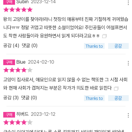
에 접근하기 위해 평소 멀리하던 형 변빈을 찾는다. 그사이 변상벽은
Subin
2023-12-14
메뉴
그들 모두와 예전에 비해 수평적인 관계를 맺게 되고, 예전에는 얼씬
도 않던 빈민촌 사람들과 도움을 주고받기에 이른다. 자기의 이익만
왕의 고양이를 찾아라!라니 첫장의 애옹부터 진짜 기절하게 귀여웠습
을 좇던 그는 어느새 힘겨운 시절을 견디는 백성을 대변하는 존재가
니다ㅠㅠ 정말 귀엽고 따뜻한 소설이었어요! 주인공들이 어설프면서
되어 간다. 절망이 희망보다 쉬운 시대에는 착한 이야기가 소중해진
도 착한 사람들이라 응원하면서 읽게 되더라고요ㅎㅎ
다. 선량함의 가치를 재미있게 전하기까지 한다면 더할 나위 없이 귀
공감 (
4
)
댓글 (0)
한 이야기다. 그러한 이야기는 상냥한 마음을 품으려 애쓰고, 반듯한
성장이 언제든 가능하다고 믿는 사람들이 지쳐 갈 때 웃으며 손을 잡
Blue
2024-02-10
메뉴
아 주곤 하는 것이다. 선한 의지는 고양이처럼, 정성을 들이면 줄을 매
어 놓지 않아도 곁에 머물며 행복을 선사한다. 《성은이 냥극하옵니
고양이 집사로서, 애묘인으로 읽지 않을 수 없는 책또한 그 시절 사회
다》가 책장 너머로 전하는 메시지다.
와 현재 사회가 겹쳐지는 부분은 작가가 의도한 바로 읽힌다
공감 (
3
)
댓글 (0)
히버드
2023-12-12
메뉴
금손이 이야기에 당대 노론 소론 갈등까지 상당히 재미있게 섞어낸