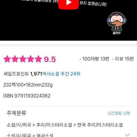
Play
9.5
100자평 13편
리뷰 15편
세일즈포인트
1,971
역사소설 주간 24위
232쪽
100*182mm
232g
ISBN 9791193024362
주제분류
신간알림 신청
소설/시/희곡
>
추리/미스터리소설
>
한국 추리/미스터리소설
소설/시/희곡
>
역사소설