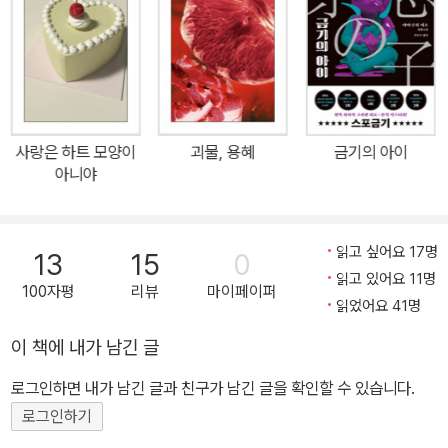
양이니까 숙종은 사극에 비교적 자주 등장한 인물이다. 붕당을 이용
해 평생토록 강한 왕권을 유지하면서 극적인 사건을 많이 일으켰기
때문인데, 특유의 불같은 성격이 원인 중 하나로 꼽힌다. 그토록 화가
많은 임금을 누그러뜨린 존재가 하나 있었으니 다름 아닌 고양이다.
당대의 문인 김시민이 지은 〈금묘가〉라는 시에 묘사된 바에 따르면,
이 노란 고양이는 임금이 “금묘야.” 하고 부르면 제 이름을 안다는 듯
사랑은 하트 모양이
괴물, 용혜
금기의 아이
나타났다고 한다. 곁에 사람을 잘 두지 않는 임금과 한자리에 앉아 밥
아니야
을 먹었으며, 날이 추워지면 임금 옆에서 둥글게 몸을 말고 잠을 청했
다. 사람들은 고양이가 무슨 일을 했기에 숙종의 사랑을 받을 수 있었
읽고 싶어요 17명
는지 궁금해하지 않는다. 그야, 고양이는 귀여우니까. 사뿐사뿐 걸어
13
15
0
읽고 있어요 11명
가 고개를 들어 잠깐 눈을 맞춘 것만으로도 충분했을 것이다. 《성은이
100자평
리뷰
마이페이퍼
읽었어요 41명
냥극하옵니다》의 독자들은 책장을 넘기기 시작한 지 얼마 되지 않아
임금이 ‘냥줍’을 감행한 순간을 간접 체험하게 된다. 임금 품에 안긴
이 책에 내가 남긴 글
새끼 고양이는 “애옹.” 하고 울었고, 그때부터 이 깜찍한 생물은 정치
로그인하면 내가 남긴 글과 친구가 남긴 글을 확인할 수 있습니다.
적 음모와 추리 활극의 중심에서도 흐려지지 않는 존재감을 뽐내며
로그인하기
이야기에 사랑스러움을 더한다. 선한 이들이 안겨 주는 편안한 웃음