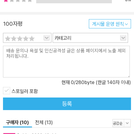
는, 미소가 지어지는 활약상이다. 상냥한 연대와 반듯한 성장의 가치
사라진 임금의 고양이를 찾고 그에 얽힌 음모를 밝혀내는 과정을 경
쾌하게 담아낸 이 작품의 표면 아래에는 우리 시대의 아픔과 맞물리
100자평
게시물 운영 원칙
는 이야기들이 묵직하게 자리하고 있다. 오랜 가뭄 탓에 도박판으로
몰리는 백성들, 도박장의 뒤를 몰래 봐주는 관리들, 그들의 시야 바깥
카테고리
에 조성된 빈민촌. 빈민촌과 그리 멀지 않은 왕궁 안에서는 파벌 싸움
이 한창이지만, 당쟁의 주제는 빈민 구제가 아니다. 폐위된 왕비의 아
들인 세자에게 넘어갈지도 모르는 왕위 계승권 때문에 누군가는 자객
까지 고용한다. 정치적 목적을 이루는 데 혈안이 된 그는 약자를 험히
다루는 자와 결탁하고, 이로써 구중궁궐 내의 암투는 빈민촌 주민들
현재
0
/280byte (한글 140자 이내)
의 고통과 직결되고 만다. 얽히고설킨 문제를 푸는 실마리는 연대와
스포일러 포함
성장이다. 주인공 변상벽이 아무리 집요한 포교라 해도, 궐내의 일과
연결된 사건을 혼자서 감당할 수는 없다. 그는 관찰력이 뛰어난 쪼깐
등록
이가 찾아낸 단서를 활용하고, 고양이에 대해 잘 아는 묘마마와 함께
‘묘집사’들의 모임에 참석한다. 신분을 숨겨야 할 일이 생기자 변장에
구매자 (10)
전체 (13)
일가견이 있는 밀매상 봉식이에게 신세를 지며, 출입이 금지된 구역