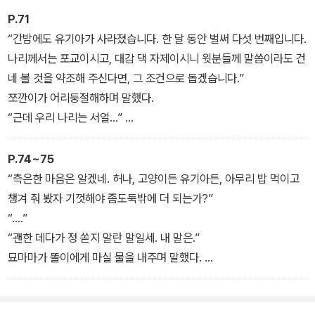
직접적으로 후사에 대해 논하진 못하였으나, 세자를 옹호하는 ‘소론’
P.71
측과 세자 교체를 주장하는 ‘노론’ 측으로 나뉘어 다투고 있다는 것은
“간밤에도 유기아가 사라졌습니다. 한 달 동안 벌써 다섯 번째입니다.
궐내 사람이라면 누구나 아는 속사정이었다.
나리께서는 포교이시고, 대감 댁 자제이시니 윗분들께 말씀이라도 건
네 볼 것을 약조해 주신다면, 그 조건으로 돕겠습니다.”
쪼깐이가 어리둥절해하며 말했다.
“근데 우리 나리는 서얼…”
“알겠네!”
변상벽이 쪼깐이의 말을 끊으며 사람 좋게 빙그레 웃어 보였다.
P.74~75
“내 꼭 찾아본다고 약조하지.”
“측은한 마음은 알겠네. 허나, 고양이든 유기아든, 아무리 밥 먹이고
챙겨 줘 봤자 기껏해야 좀도둑밖에 더 되는가?”
“….”
“괜한 데다가 정 쏟지 말란 말일세. 내 말은.”
묘마마가 똘이에게 마실 물을 내주며 말했다.
“윗물이 똥물이래도 아랫물은 맑아야지 않겠습니까.”
“응?”