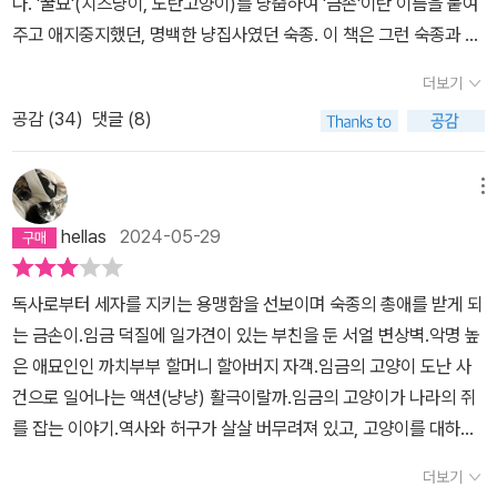
다. '꿀묘'(치즈냥이, 노란고양이)를 냥줍하여 '금손'이란 이름을 붙여
주고 애지중지했던, 명백한 냥집사였던 숙종. 이 책은 그런 숙종과 금
손이의 이야기이자, 비정한 권력 속에서도 살아남은 고양이의 매력을
더보기
그린 이야기를 담고 있다.이야기는 숙종이 선왕의 능에서 제례를 올
공감 (
34
)
댓글 (8)
리려 할 때, 세자에게 접근하는 독사를 노란 새끼 고양이가 잡으면서
시작한다. 숙종은 이 때 '냥줍'을 하게 되는데, 죽을 때까지 애지중지
했던 금손이와 만난 순간이다. 그리고 경종이 세자로 책봉되고 장희
메뉴
빈이 사사된 이후, 세자를 옹호하는 소론과 세자를 폐하려고 하는 노
hellas
2024-05-29
론이 치열하게 정쟁을 일삼는 것으로 이야기는 이어진다.당시 세자에
게는 고양이 알레르기가 있었고 후사가 없었다. 소론은 이를 세자가
독사로부터 세자를 지키는 용맹함을 선보이며 숙종의 총애를 받게 되
고양이와 상극인 탓으로 몰아서 고양이를 내쫓기를 원했고, 노론은
는 금손이.임금 덕질에 일가견이 있는 부친을 둔 서얼 변상벽.악명 높
그런 소론의 꼬투리를 잡아 왕의 신임을 얻고자 했다. 변상벽은 변대
은 애묘인인 까치부부 할머니 할아버지 자객.임금의 고양이 도난 사
감의 얼자이고, 좌포청의 포졸이다. 신분의 벽에 부딪치고, 형의 빼어
건으로 일어나는 액션(냥냥) 활극이랄까.임금의 고양이가 나라의 쥐
남에 부딪쳐 그는 노름꾼들의 뒷배나 봐주고 방탕한 생활을 일삼는
를 잡는 이야기.역사와 허구가 살살 버무려져 있고, 고양이를 대하는
비루한 처지였다. 그러던 어느 날, 그날도 그는 노름꾼에게 왈왈 개소
집사의 애틋한 마음이 조선시대풍으로 드러나 있어 유쾌하게 읽을 수
리로 포청의 급습을 알리고 거하게 술을 얻어 마신 뒤 술에 취해 집으
더보기
있다.- 무엇보다 변상벽이 변빈을 싫어하는 가장 큰 이유는, 다름 아