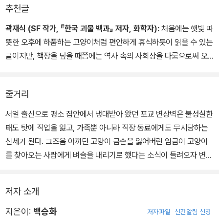
“모르시면 됐습니다.”
추천글
곽재식 (SF 작가, 『한국 괴물 백과』 저자, 화학자):
처음에는 햇빛 따
뜻한 오후에 하품하는 고양이처럼 편안하게 휴식하듯이 읽을 수 있는
글이지만, 책장을 덮을 때쯤에는 역사 속의 사회상을 다룸으로써 오
늘날을 돌아보게 하는 문학의 가치가 마음속에 남게 되는 소설이라고
하겠다. 조선 역사상 가장 유명한 고양이를 다룬 장쾌한 서사시라고
줄거리
하면 너무 무거운 이야기가 아닐까 싶겠지만, 그런 서사시를 야옹거
리는 고양이 목소리로 읽어 준다고 하면 사뭇 다른 느낌이 들 것이다.
서얼 출신으로 평소 집안에서 냉대받아 왔던 포교 변상벽은 불성실한
태도 탓에 직업을 잃고, 가족뿐 아니라 직장 동료에게도 무시당하는
신세가 된다. 그즈음 아끼던 고양이 금손을 잃어버린 임금이 고양이
를 찾아오는 사람에게 벼슬을 내리기로 했다는 소식이 들려오자 변상
벽은 출세의 꿈을 안고 수사에 나선다. 노비 쪼깐이, 밀매상 봉식이,
길고양이와 빈민촌 아이들을 돌보고 있는 묘마마와 협력해 단서를 추
저자 소개
적하던 변상벽은 금손 실종 사건이 왕권을 둘러싼 음모의 일환이라는
사실을 알아낸다. 궐내 실세의 비밀을 눈치채 버린 변상벽 일행, 부패
지은이:
백승화
저자파일
신간알림 신청