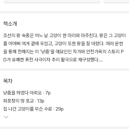
책소개
조선의 왕 숙종은 어느 날 고양이 한 마리와 마주친다. 왕은 그 고양이
를 어여삐 여겨 곁에 두었고, 고양이 또한 왕을 잘 따랐다. 여러 문헌
을 통해 전해지는 이 ‘냥줍’을 애묘인인 작가와 안전가옥의 스토리 P
D가 유쾌한 퓨전 사극이자 추리 활극으로 재구성했다.
《성은이 냥극하옵니다》는 글로 쓰였음에도 영상이 보이는 듯한 감각
목차
적인 연출이 돋보이는 작품으로, 영화진흥위원회 기획개발지원사업
선정작이자 영화감독이기도 한 백승화 작가가 발표하는 첫 경장편 소
냥줍을 하였다 아뢰오 · 7p
설이다.
좌포청의 멍 포교 · 13p
집 나간 고양이를 무슨 수로 · 29p
백승화 작가는 연출작 〈걷기왕〉, 〈오목소녀〉 등에서 소박하지만 특별
한 능력자들의 성장담을 따뜻한 시선으로 그려 낸 바 있는데, 《성은이