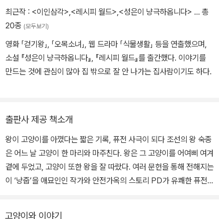
한 자들의 표적이 된 빈민촌 아이들과 길고양이들은 목숨을 위협받는
최근작 :
<이인삼각>
,
<레시피 월드>
,
<성은이 냥극하옵니다>
… 총
처지에 몰린다.
20종
(모두보기)
영화 「걷기왕」, 「오목소녀」, 웹 드라마 「식물생활」 등을 연출했으며,
소설 『성은이 냥극하옵니다』, 『레시피 월드』를 출간했다. 이야기를
만드는 것에 관심이 많아 집 밖으로 잘 안 나가는 집사람이기도 하다.
출판사 제공 책소개
왕이 고양이를 아꼈다는 짧은 기록, 퓨전 사극이 되다 조선의 왕 숙종
은 어느 날 고양이 한 마리와 마주친다. 왕은 그 고양이를 어여삐 여겨
곁에 두었고, 고양이 또한 왕을 잘 따랐다. 여러 문헌을 통해 전해지는
이 ‘냥줍’을 애묘인인 작가와 안전가옥의 스토리 PD가 유쾌한 퓨전
사극이자 추리 활극으로 재구성했다. 길고양이에게 꾸준히 밥을 주고
어울리는 사람들, 매달 자신이 돌보는 고양이와 함께 모여 정보를 주
고양이와 이야기