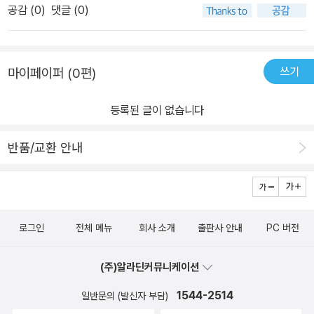
로 가는 길이었다. 갑자기 볼일이 급해진 그는 담벼락에 대고 노상방
공감 (
0
)
댓글 (0)
니라 적서 차별이 행해질 때마다 변빈이 미안하다며 하는 말 때문이
뇨를 하던 중 광대탈을 쓴 사람들과 복면을 쓴 사람의 싸움에 끌려들
었다.'나만 양반이라 미안해.'차라리 욕이 나았다. - 39- 세자의 문제
어가게 되고, 대궐에서는 '금손'이 사라졌다.당시 궐 안에서 노론이니
는 금손의 근처에만 가면 기침, 콧물, 홍반 등 알 수 없는 증상이 계속
소론이니 권력 싸움이 한창일 때, 바깥에서는 백성들이 힘들게 살고
쓰기
마이페이퍼 (0편)
되어 만져 보기는 커녕 가까이 갈 수조차 없다는 것이었다. 세자는 커
있었다. 먹고 살 길이 막막한데다 노름에까지 손을 댄 사람들은 세간
가는 금손을 멀리서 바라보며 때때로 궁인들에게 금손의 안부를 묻는
살이도 팔아먹고, 자식도 팔아먹었다. 그렇게 팔려갔다 도망친 아이
등록된 글이 없습니다
것으로 만족해야 했다.'오늘 금손은 어떠한가?''여전히 귀엽습니다요.'
들이나, 부모가 돈이 없어 예닐 곱살 된 애를 나무에 묶어두고 도망가
- 1702024. may.#성은이냥극하옵니다 #백승화
버려 버려진 아이들은 빈민촌에서 빌어먹거나 먹을거리를 훔치거나
반품/교환 안내
하면서 살고 있었다. 그리고 그런 그들을 보살펴주는 '묘마마'도 있었
다. 변상벽과 변상벽의 시종인 쪼깐이와 묘마마가 함께 펼치는 금손
되찾기 기획은 과연 성공할 수 있을까? 무수히 많은 인물들이 얽히고
설켜 풀어내는 사연들은 때론 가슴 아프기도 했고, 때론 웃기기도 했
로그인
전체 메뉴
회사 소개
출판사 안내
PC 버전
으며, 때론 씁쓸하기도 했고, 때론 뭉클하기도 했다. 그렇게 사연들이
쌓여 또 다른 사연들을 부르고, 그렇게 감정을 뒤흔드는 과정에서 고
(주)알라딘커뮤니케이션
양이의 매력이 폭발한다. 노란 고양이를 꿀묘라고 부르는 데, 얼마나
1544-2514
귀여운지. 꿀묘, 정말 달달한 이름이지 않은가. 우리집에도 꿀묘가 두
일반문의 (발신자 부담)