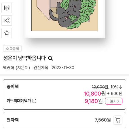
소득공제
성은이 냥극하옵니다
백승화
(지은이)
안전가옥
2023-11-30
종이책
12,000
원,
10%
10,800
원
+ 600원
9,180
원
카드최대혜택가
더보기
전자책
7,560
원