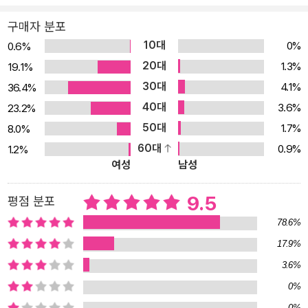
《성은이 냥극하옵니다》의 또 다른 힐링 요소는 선한 인물들이다. 출
세 욕심에 임금의 고양이를 찾아 나섰다가 빈민촌 사람들과 어울리게
구매자 분포
되면서 그들의 삶에 스며드는 전직 포교 변상벽, 변상벽의 가짜 무용
10대
0%
0.6%
담과 가짜 병법서를 시종일관 진지하게 받아들이며 포졸이 되기 위해
20대
1.3%
19.1%
정진하는 노비 쪼깐이, 도성 내 빈민촌에서 가족을 잃은 아이들과 떠
30대
4.1%
36.4%
도는 고양이들을 돌보는 묘마마 등 주인공 일행을 비롯한 등장인물
40대
3.6%
23.2%
대부분은 타인에 대한 연민, 더 나은 자신이 되고 싶다는 소망을 마음
50대
1.7%
8.0%
속 중심에 두고 있다. 이들이 잊을 만하면 허술한 언행을 보여도 비웃
60대
0.9%
1.2%
기보다 따뜻한 시선으로 바라보게 되는 것은 그래서다. 선한 인물들
여성
남성
이 나름대로 열심히 움직이다 삐끗하거나 본인의 솔직한 마음을 툭
드러내는 장면들이 웃음을 자아내곤 하는데, 누군가를 비하하는 유머
9.5
평점 분포
가 아니기에 불편함 없이 시원하게 웃을 수 있다. 이러한 섬세함은 인
78.6%
물 설정에서도 드러난다. 이 작품 안에는 왕과 노비, 70대 노인과 예
17.9%
닐곱 살 아이, 타고난 성별을 감추는 옷차림을 한 사람, 신체장애를 가
3.6%
진 인물들이 공존한다. 또한 그 모든 인물이 해당 신분, 연령, 성별, 장
0%
애에 씌워진 편견과는 무관한 방향으로 움직인다. 고개가 끄덕여지
0%