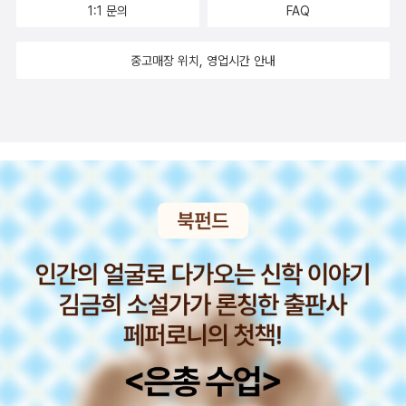
마리 있다. 모짜와 카프. 치즈냥이라고 했는데, 꿀묘 혹은 꿀냥이라고
1:1 문의
FAQ
불러야겠다. 숙종 때든 지금이든 위정자들이 품 안의 고양이를 돌보
듯 백성을 돌보고 민생을 돌본다면 얼마나 살기 좋은 곳일 될까 생각
중고매장 위치, 영업시간 안내
한다. 그러면 선거 할 때마다 보람찰텐데.