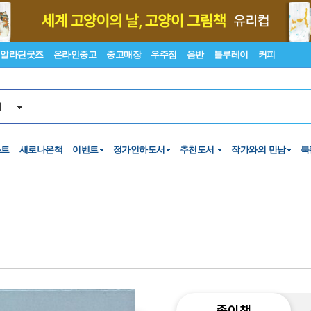
알라딘굿즈
온라인중고
중고매장
우주점
음반
블루레이
커피
서
스트
새로나온책
이벤트
정가인하도서
추천도서
작가와의 만남
북
종이책