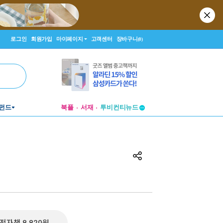
로그인
회원가입
마이페이지
고객센터
장바구니
(0)
펀드
북플
서재
투비컨티뉴드
창작플랫폼
투비컨티뉴드