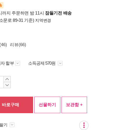
송
시까지 주문하면 밤 11시
잠들기전 배송
소문로 89-31 기준)
지역변경
46)
리뷰(66)
자 할부
소득공제 570원
바로구매
선물하기
보관함 +
 팔기