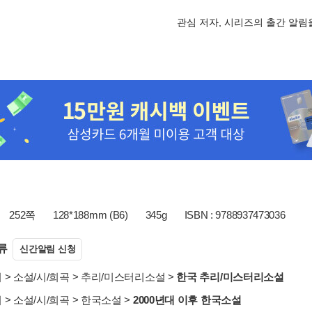
관심 저자, 시리즈의 출간 알
252쪽
128*188mm (B6)
345g
ISBN : 9788937473036
류
신간알림 신청
서
>
소설/시/희곡
>
추리/미스터리소설
>
한국 추리/미스터리소설
서
>
소설/시/희곡
>
한국소설
>
2000년대 이후 한국소설