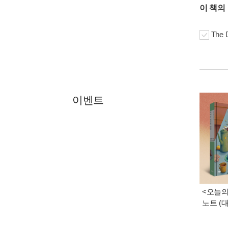
이 책의
The D
이벤트
<오늘의
노트 (