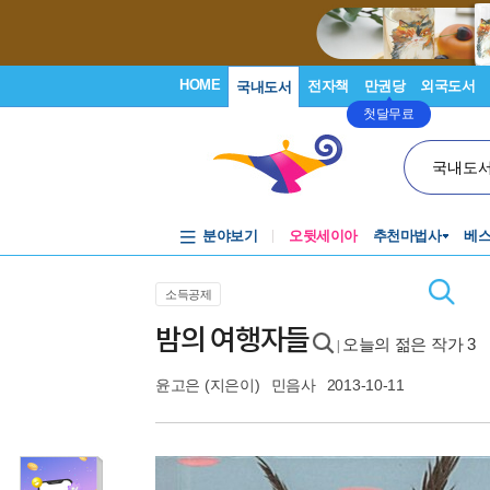
HOME
전자책
만권당
외국도서
국내도서
첫달무료
국내도
분야보기
오뒷세이아
추천마법사
베
소득공제
밤의 여행자들
오늘의 젊은 작가 3
|
윤고은
(지은이)
민음사
2013-10-11