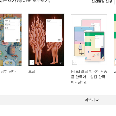
젊은 작가
(총 59권 모두보기)
신간알림 신청
열심히 산다
보글
[세트] 초급 한국어 + 중
급 한국어 + 실전 한국
어 - 전3권
더보기