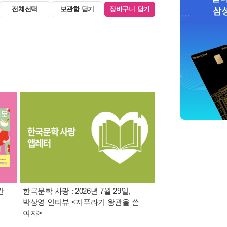
전체선택
보관함 담기
장바구니 담기
간
한국문학 사랑 : 2026년 7월 29일,
8월 특별 선물. 각도 
박상영 인터뷰 <지푸라기 왕관을 쓴
이동식 빨래 바구니
여자>