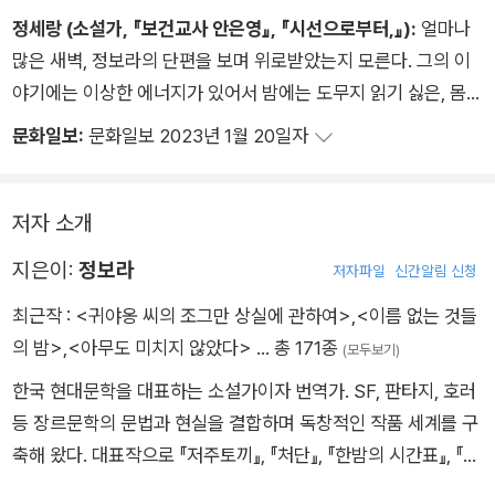
정세랑 (소설가, 『보건교사 안은영』, 『시선으로부터,』):
얼마나
많은 새벽, 정보라의 단편을 보며 위로받았는지 모른다. 그의 이
야기에는 이상한 에너지가 있어서 밤에는 도무지 읽기 싫은, 몸서
리쳐지는 이야기를 통해서도 그 에너지를 전달받고 만다. …
문화일보:
문화일보 2023년 1월 20일자
무엇보다 나는 정보라가 원형을 아주 멋지게 휘두르는 작가라서
좋아한다. 오래된 틀에 갇히지 않고 놀라운 생명력을 얻어 꿈틀거
리는 그의 소설에서, 이야기는 다리가 많은 절지동물처럼 복잡하
저자 소개
게 매력적인 리듬으로 나아간다. …
지은이:
정보라
저자파일
신간알림 신청
원형을 다루는 솜씨 말고도 애정을 느끼는 부분은 그의 비정함이
최근작 :
<귀야옹 씨의 조그만 상실에 관하여>
,
<이름 없는 것들
다. 용서와 화합이라는 뜨뜻미지근한 결말로 내몰려는 압박에, 정
의 밤>
,
<아무도 미치지 않았다>
… 총 171종
보라는 타협하지 않는다. 웃음기 없이 비정하게, 추악하고 끔찍한
(모두보기)
세계를 눈 한 번 깜빡이지 않고 마주 본 다음 본 대로만 쓴다. 정
한국 현대문학을 대표하는 소설가이자 번역가. SF, 판타지, 호러
보라의 소설에서는 구원받을 자격이 없는 자가 구원받지 않고, 그
등 장르문학의 문법과 현실을 결합하며 독창적인 작품 세계를 구
리하여 우리의 마음속에서 아주 보기 드문 종류의 만족감이 솟아
축해 왔다. 대표작으로 『저주토끼』, 『처단』, 『한밤의 시간표』, 『너
오르는 것이다.
의 유토피아』, 『붉은 칼』 등이 있다. 『저주토끼』는 2022년 부커