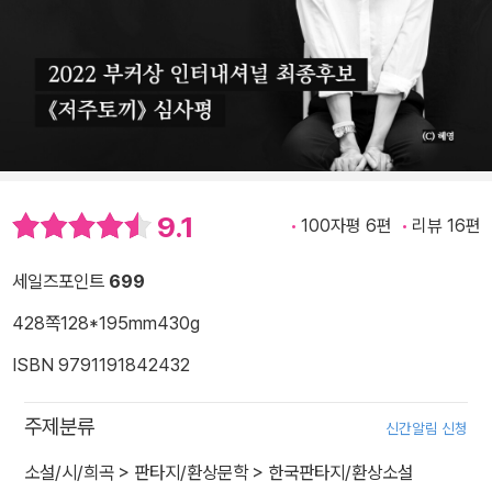
9.1
100자평 6편
리뷰 16편
세일즈포인트
699
428쪽
128*195mm
430g
ISBN 9791191842432
주제분류
신간알림 신청
소설/시/희곡
>
판타지/환상문학
>
한국판타지/환상소설