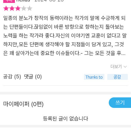
이 다시 새로운 생명력을 얻을 것이다. 아름답고 무자비한
세상에 단호하고 비정하게 세운 정의 《아무도 모를 것이다》
일종의 분노가 창작의 동력이라는 작가의 말에 수긍하게 되
의 비현실적이고 초자연적인 세계는 시종일관 ‘정보라’스러
는 단편들이다.끊임없이 바른 방향으로 향하는지 돌아보는
운 기이하고 오싹하면서도 씁쓸한 분위기를 자아낸다. 설화
노력을 하는 작가라 좋다.자신의 이야기엔 교훈이 없다고 말
가 연상되는 고전적 시공간에서 펼쳐지는 〈나무〉와 〈산〉부
하지만,모든 단편에 생각해야 할 지점들이 담겨 있고, 그것
터, 현대나 미래 어디쯤일 듯한 〈머리카락〉〈가면〉〈비 오는
은 꽤 살아가는데 중요한 이슈들이다.- 그는 모든 것을 후회
날〉 그리고 SF에 가까운 〈물〉〈금〉〈휘파람〉과 다른 한편으로
하고 모든 것에 통탄했다. 그러나 마음 속에 간직한 소중한
더보기
는 현실의 역사적 배경을 빌려 온 〈Nessun sapra〉와 〈완전
사람들을 위해 가슴 찢어지는 기억을 생생하게 간직하고 살
공감 (
5
)
댓글 (0)
한 행복〉까지. 다양한 색깔의 작품들이 교차하는 구성을 따
아가야 할 그 막중한 책임에 대해서만은 절대로 후회하지 않
라 작가가 쌓아온 풍요로운 작품세계를 돌아보면, “정보라
았다. - 52, 나무- 한 사람이 무슨 자격으로 다른 사람들 판
의 장점 중 하나는 고전적인 고딕 장르뿐만 아니라 펄프, 포
단하겠는가. - 110, 가면- 어머니와 할머니들은 아이들을 품
쓰기
마이페이퍼 (0편)
르노, 패러디와 같은 하위 장르들을 접합시키며, 경계를 넘
에 안고 조용조용 목소리를 낮추어 오래전 같은 땅에서 살았
는 도전을 멈추지 않는다는 것에 있다”는 문학평론가 전청
던 사람들의 웃음과 눈물과 춤과 노래와 전쟁과 피와 죽음에
등록된 글이 없습니다
림의 말 또한 실감할 수 있다. 잘못이 있음에도 자각하지 못
대하여 이야기해주었다. 그 이야기 속에서 두 검객의 칼은
하여 용서를 바라지 않는 사람은 용서할 방법이 없었다. 그