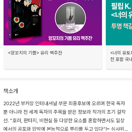
<양꼬치의 기쁨> 유리 맥주잔
<너의 유토피
전 포함 국
책소개
2022년 부커상 인터내셔널 부문 최종후보에 오르며 한국 독자
뿐 아니라 전 세계 독자의 주목을 받은 정보라 작가의 초기 걸작
선. “호러, 판타지, 비현실 등 다양한 요소를 혼합하면서도 일상
에서의 공포와 압박에 본능적으로 뿌리를 두고 있다”는 심사위원