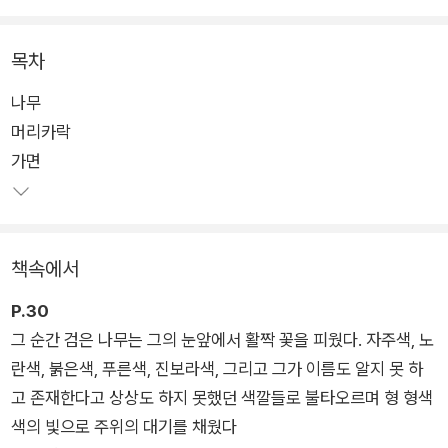
단 평을 받았던 <저주토끼>의 문학적 뿌리라 할 만한 환상문학
계열의 작품들을 모았다. 특히 마술적인 환상성이 돋보이는 9편
목차
의 초기 발표작과 1편의 미발표작을 먼저 엄선했다.
나무
머리카락
퍼플레인의 ‘정보라 환상문학 단편선’ 시리즈는 ‘정도경’이라는
가면
작가를 미처 만나지 못한 채 ‘정보라’를 만난 독자들을 위한 초대
장이다. 시리즈의 첫 책인 <아무도 모를 것이다>는 ‘정보라 월
드’의 세계관을 거슬러 되짚어보는 ‘문학적 프리퀄’이라고도 할
수 있다. 환상과 현실, 신화와 역사를 뒤섞어 역동적으로 뻗어 나
책속에서
가는 기묘한 이야기들이 매혹적이고 때론 섬뜩하게 독특한 감흥
을 선사하며, 눈앞에 펼쳐질 것이다.
P.30
그 순간 검은 나무는 그의 눈앞에서 활짝 꽃을 피웠다. 자주색, 노
란색, 붉은색, 푸른색, 진보라색, 그리고 그가 이름도 알지 못 하
고 존재한다고 상상도 하지 못했던 색깔들로 불타오르며 형 형색
색의 빛으로 주위의 대기를 채웠다