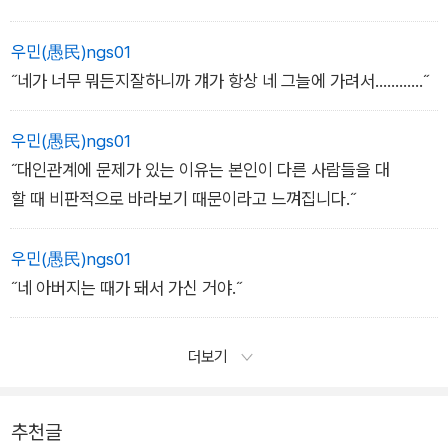
그에게는 그것으로 충분할 것이다. ……아마도. <금>
우민(愚民)ngs01
˝네가 너무 뭐든지잘하니까 걔가 항상 네 그늘에 가려서…………˝
우민(愚民)ngs01
˝대인관계에 문제가 있는 이유는 본인이 다른 사람들을 대
할 때 비판적으로 바라보기 때문이라고 느껴집니다.˝
우민(愚民)ngs01
˝네 아버지는 때가 돼서 가신 거야.˝
더보기
추천글