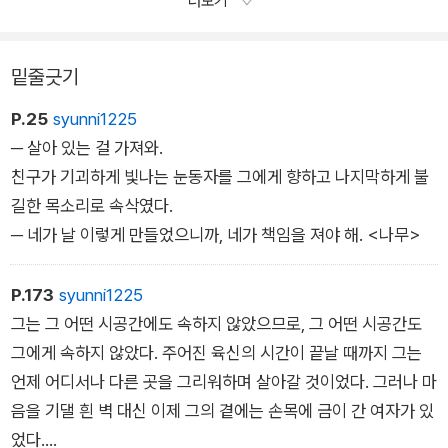
더보기
해했다…….
……그리고 그는 전화기가 진동하는 소리에 잠이 깼다.
밑줄긋기
── (물)
P.25
syunni1225
─ 살아 있는 걸 가져와.
친구가 기괴하게 빛나는 눈동자를 그에게 향하고 나지막하게 불
길한 목소리로 속삭였다.
─ 네가 날 이렇게 만들었으니까, 네가 책임을 져야 해. <나무>
P.173
syunni1225
그는 그 어떤 시공간에도 속하지 않았으므로, 그 어떤 시공간도
그에게 속하지 않았다. 주어진 육신의 시간이 끝날 때까지 그는
언제 어디서나 다른 곳을 그리워하며 살아갈 것이었다. 그러나 마
음을 기댈 흰 벽 대신 이제 그의 곁에는 손목에 금이 간 여자가 있
었다.