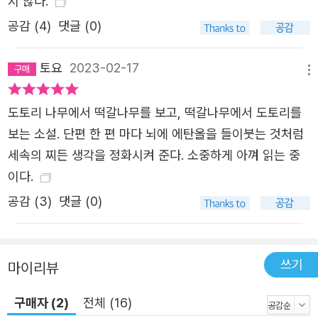
지 않다.
을 향해 “오래되고 단단히 갇힌 이야기”라고 썼다. 집필 시
공감 (
4
)
댓글 (0)
기가 오래되었고 그로 인해 당시 여러 고정관념에 작가 자신
이 갇혀 있었다는 점을 스스로 성찰하며 쓴 말이지만, 동시
토요
2023-02-17
메뉴
에 이 소설집의 인물들은 실제로 말 그대로 어딘가에 갇혀
있(었)기도 하다. 오래전에 썼던 이야기들을 다시 읽으며 가
도토리 나무에서 떡갈나무를 보고, 떡갈나무에서 도토리를
장 처음 느낀 것은 내가 참으로 단단하게 성별이분법과 정상
보는 소설. 단편 한 편 마다 뇌에 에탄올을 들이붓는 것처럼
성의 고정관념에 갇혀 있었다는 사실이었다. (…) 그래서 등
세속의 찌든 생각을 정화시켜 준다. 소중하게 아껴 읽는 중
장인물들이 어딘가에 갇혀서 빠져나오려고 애쓰는 이야기들
이다.
을 그렇게나 많이 썼는지도 모르겠다. ─ 420쪽, 작가의 말
공감 (
3
)
댓글 (0)
〈나무〉의 주인공은 땅에 심겨 나무가 되어버린 친구에 대한
죄책감으로 마을을 벗어나지 못한다. 〈머리카락〉의 인물들은
갑자기 하늘에서 내린 씨앗 비가 틔운 머리카락 때문에 방
쓰기
마이리뷰
안에 갇힌 채 생활한다. 〈가면〉의 주인공은 환영이 주는 쾌락
에 중독되어 스스로 방 안에만 머문다. 〈Nessun sapra〉의
구매자 (2)
전체 (16)
인물들 또한 정신병원에 갇힌 사람들이다. 그렇게 높은 가지