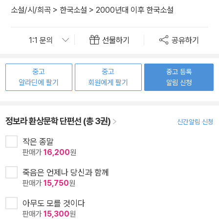
소설/시/희곡
>
한국소설
>
2000년대 이후 한국소설
선물하기
공유하기
중고
중고
중고 등록
알라딘에 팔기
회원에게 팔기
알림 신청
정보라 환상문학 단편선 (총 3권)
신간알림 신청
작은 종말
판매가
16,200
원
죽음은 언제나 당신과 함께
판매가
15,750
원
아무도 모를 것이다
판매가
15,300
원