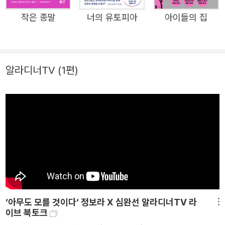
작품 가운데, 장르를 혼합하고 실험하면서 환상세계 속에 절
작은 종말
너의 유토피아
아이들의 집
묘하게 냉엄한 현실 인식을 드리운 작품들을 선별했다. 정보
라는 〈작가의 말〉에서, 어릴 때부터 동화나 민담 같은 신비로
운 이야기를 좋아했고 그런 형식을 띤 자신의 작품이 비유나
알레고리라는 평을 많이 듣지만, 오히려 자신은 “극사실주
알라디너TV
(1편)
의 작가”라고 단언한다. 이는 언젠가 인터뷰에서 “스탈린의
폭압이 시작되기 전 혁명 직후 10여 년 동안 예술이 정말 자
유로웠던 시기, 슬라브 문학의 자유와 환상성에 매혹되어”
영향을 받았다던 고백과 언뜻 모순처럼 들리기도 한다. 작가
는 “이야기의 효용 자체가 ‘비현실’에 있다고 생각”하면서
“많은 경우 화가 나서 글을 쓰기 때문에 본의 아니게 복수 전
문 작가가 된 것도 어쩔 수 없다고 생각”한다. ‘정보라 환상
문학 단편선’ 시리즈는 그 내적 들끓음과 치열한 실험의 연
‘아무도 모를 것이다‘ 정보라 X 심완선 알라디너TV 라
대기다. 《저주토끼》로 갑작스레 수면 위로 부상한 듯 보이지
메뉴
이브 북토크
만, 정보라는 장르소설 독자에겐 이미 오랜 애정의 대상이었