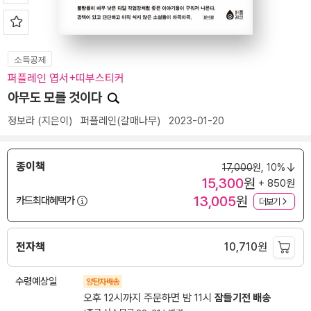
소득공제
퍼플레인 엽서+띠부스티커
아무도 모를 것이다
정보라
(지은이)
퍼플레인(갈매나무)
2023-01-20
종이책
17,000
원,
10%
15,300
원
+ 850원
13,005
원
카드최대혜택가
더보기
전자책
10,710
원
수령예상일
양탄자배송
오후 12시까지 주문하면 밤 11시
잠들기전 배송