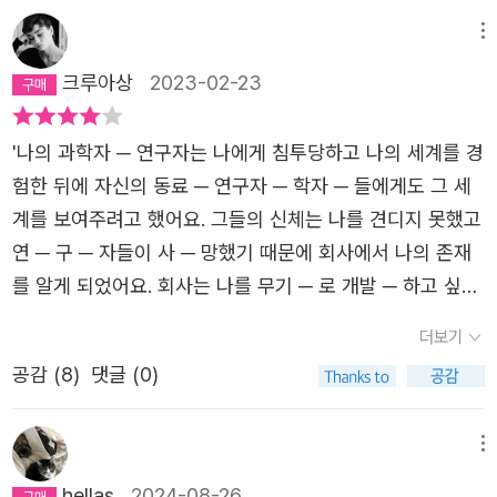
에 나란히 앉아서 두 소년은 세상을 내려다보며 끝이 없을
메뉴
것만 같은 숲 너머 지평선을 겹겹이 둘러싼 산과 그 바깥의
크루아상
2023-02-23
세상, 더 넓고 흥미로운 세상에 대해 이야기하곤 했다. ─ 14
쪽, 〈나무〉 〈나무〉는 “숲 너머 지평선을 겹겹이 둘러싼 산”에
'나의 과학자 ─ 연구자는 나에게 침투당하고 나의 세계를 경
갇혀 살던 ‘그’가 그 모든 일을 겪고 “바깥의 세상”으로 나아
험한 뒤에 자신의 동료 ─ 연구자 ─ 학자 ─ 들에게도 그 세
가는 이야기다. 일어나는 일들은 비극적이지만, 악몽 같은
계를 보여주려고 했어요. 그들의 신체는 나를 견디지 못했고
기억을 품고 책임을 느끼며 바깥으로 나가 살아가고자 하는
연 ─ 구 ─ 자들이 사 ─ 망했기 때문에 회사에서 나의 존재
‘그’의 태도는 우리에게 먹먹한 여운과 함께 기이한 위안을
를 알게 되었어요. 회사는 나를 무기 ─ 로 개발 ─ 하고 싶어
준다. 이처럼 정보라의 이야기들은 읽는 이에게 (정세랑 작
해요.'
가의 표현을 빌리자면) “세상에서 가장 이상한 위로”를 선사
더보기
한다. 바깥세상으로 나아간 〈나무〉의 ‘그’처럼, 이 단편집에
공감 (
8
)
댓글 (0)
실린 “오래되고 단단히 갇힌 이야기”들 또한 다시금 바깥으
로 나와 독자를 만난다. 작품이 시간의 한계에 갇히지 않는
메뉴
방법은 독자와 만나 끊임없이 해석되는 길뿐이다. 오래되고
단단히 갇힌 이야기가 풀려나 읽힐 때, 그 이야기는 마법같
hellas
2024-08-26