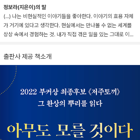
상 인터내셔널 부문 최종 후보에 오르며 세계적인 주목을 받았고,
정보라(지은이)의 말
『너의 유토피아』 영문판은 미국 시사주간지 타임의 ‘2024 올해
(…) 나는 비현실적인 이야기들을 좋아한다. 이야기의 효용 자체
의 책’에, 그리고 필립 K. 딕상 후보로 선정되었다. 『한밤의 시간
가 거기에 있다고 생각한다. 현실에서는 만나볼 수 없는 세계를
표』와 『붉은 칼』은 2026년 로커스상 번역소설 부문 최종 후보에
상상 속에서 경험하는 것. 내가 직접 겪은 일을 있는 그대로 이야
올랐다. 기이한 상상력과 날카로운 문제의식을 바탕으로 인간의
기한다고 하더라도, 듣는 사람이나 읽는 사람의 입장에서는 자신
존엄성과 사회적 불평등, 사랑과 연대의 가능성을 꾸준히 탐구해
이 경험하지 못한 다른 삶의 이야기일 뿐이다. 그러니까 현실에서
출판사 제공 책소개
온 작가다.
일어난 일이든 일어날 수 있는 일이든 일어날 수 없는 일이든, 결
국 독자의 입장에서 봤을 때 가상과 허구와 상상이라는 점에서는
근본적으로 같다. 어차피 허구의 이야기인데 그러면 현실에서 더
멀리 날아갈수록 더 재미있지 않을까? 물론 현실에서 더 멀리 떨
어질수록 이야기는 (그리고 이야기를 읽거나 듣는 독자님들은)
더 혼란스러워질 것이다. 그러나 그 혼란도 재미의 일부라고 생각
한다. 독자님들도 그렇게 생각해주시면 좋겠다. (…)
독자님들께 재미있는 이야기를 들려드리고 싶었다. 부디 재미있
게 읽어주셨으면 좋겠다.