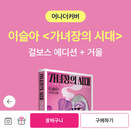
출판사의 장르문학 브랜드입니다. 기이하고 불가해한 이야
기, 전복적이고 도발적인 상상력으로 퍼플레인만의 장르소
설을 펴내고자 합니다.  Line-up ❶ 《양꼬치의 기쁨》, 남
유하 ❷ 《붉은 실 끝의 아이들》, 전삼혜 ❸ 《그 겨울, 손탁
호텔에서》, 듀나 ❹ 《아무도 모를 것이다》, 정보라 한국 문
학에 새로운 비를 내릴 퍼플레인의 행보는 계속됩니다.
뒤로가
기
보관함담기
선물하기
장바구니
구매하기