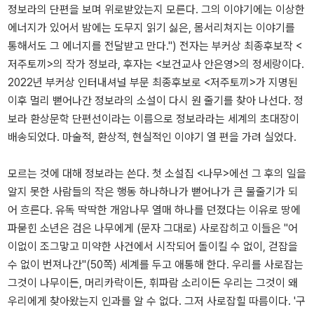
정보라의 단편을 보며 위로받았는지 모른다. 그의 이야기에는 이상한
에너지가 있어서 밤에는 도무지 읽기 싫은, 몸서리쳐지는 이야기를
통해서도 그 에너지를 전달받고 만다.") 전자는 부커상 최종후보작 <
저주토끼>의 작가 정보라, 후자는 <보건교사 안은영>의 정세랑이다.
2022년 부커상 인터내셔널 부문 최종후보로 <저주토끼>가 지명된
이후 멀리 뻗어나간 정보라의 소설이 다시 원 줄기를 찾아 나선다. 정
보라 환상문학 단편선이라는 이름으로 정보라라는 세계의 초대장이
배송되었다. 마술적, 환상적, 현실적인 이야기 열 편을 가려 실었다.
모르는 것에 대해 정보라는 쓴다. 첫 소설집 <나무>에선 그 후의 일을
알지 못한 사람들의 작은 행동 하나하나가 뻗어나가 큰 물줄기가 되
어 흐른다. 유독 딱딱한 개암나무 열매 하나를 던졌다는 이유로 땅에
파묻힌 소년은 검은 나무에게 (문자 그대로) 사로잡히고 이들은 "어
이없이 조그맣고 미약한 사건에서 시작되어 돌이킬 수 없이, 걷잡을
수 없이 번져나간"(50쪽) 세계를 두고 애통해 한다. 우리를 사로잡는
그것이 나무이든, 머리카락이든, 휘파람 소리이든 우리는 그것이 왜
우리에게 찾아왔는지 인과를 알 수 없다. 그저 사로잡힐 따름이다. '구