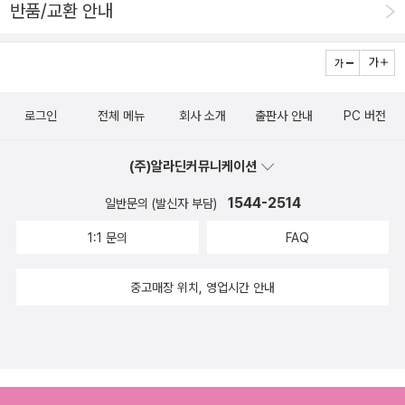
창이 되기도 하고 활이 되기도 했으며 두 거인은 형제가 되
반품/교환 안내
러므로 지금 그에게 필요한 것은 선이나 자비가 아니었다.
기도 하고 오랜 벗이 되기도 하였다. 그러나 소중한 사람이
그가 원하는 것은 정의였다. ─ 416쪽, 〈완전한 행복〉 정보라
쓰러지는 모습을 지켜보며 피눈물을 흩뿌리다 뒤따라 저승
가 들려주는 환상적인 이야기들에는 사뭇 엄격하고 비정한
길을 택하는 결말만은 누구나 정확하게 알고 있었다. 그리고
태도가 서려 있다. 《아무도 모를 것이다》는 처음을 여는 〈나
이런 이야기를 들으며 아이들은 땅 위에 예나 지금이나 사람
로그인
전체 메뉴
회사 소개
출판사 안내
PC 버전
무〉부터 끝머리를 장식하는 〈완전한 행복〉까지, 《저주토끼》
들이 살았고, 현재의 시간을 함께 살아가는 사람들이 그러하
에서 강렬한 인상을 남겼던 ‘복수’라는 테마를 작가가 오래
듯이 오래전의 사람들에게도 그들 나름의 기쁨과 슬픔이 있
(주)알라딘커뮤니케이션
전부터 변주해왔음을 보여준다. 용서받을 자격이 없는 자를
었고 삶과 죽음이 있었으며 세상 모든 것은 그렇게 엮이고
1544-2514
일반문의 (발신자 부담)
함부로 용서하지 않는 것. 정세랑 작가의 말처럼, 이러한 단
겹치어 함께 살아가는 존재들의 이야기로 형형색색 물들 때
1:1 문의
FAQ
호한 태도가 읽는 이에게 “아주 보기 드문 종류의 만족감”을
에야 비로소 의미를 가지게 된다는 것을 배웠다. - 227, 산2
선사한다. “현실이 더 호러이고, 그로테스크하며, 부조리하
024. jul.#아무도모를것이다 #정보라
중고매장 위치, 영업시간 안내
다”고 작가가 늘 강조해왔듯이, “전쟁이 빨리 끝나고 나쁜
놈들이 얼른 몽땅 죽어서 전부 늑대에게 뜯어 먹히기를 소망
한다”는 ‘작가의 말’까지도 참 그이답다. 기이하고 불온한 이
야기의 마력 퍼플레인 PURPLE RAIN ‘퍼플레인’은 갈매나무