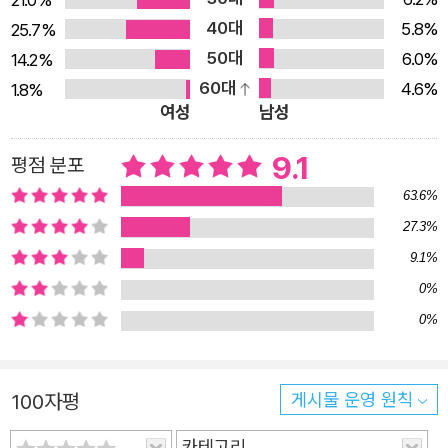
21.0%
지 모른다”며 일찍부터 “그 이야기의 이상한 에너지”에 이
40대
5.8%
25.7%
끌렸음을 고백하기도 했다. 사실 SF, 추리소설, 호러, 스릴러
50대
6.0%
14.2%
등 장르적 특징이 뚜렷한 대중 장르 소설이 순수문학에 비해
60대
4.6%
1.8%
국내에서 홀대받던 시절에 비하면, 《저주토끼》가 사변소설
여성
남성
(speculative fiction)로 일컬어지며 국제적 주목을 받은
9.1
평점 분포
건 일대 사건이었다. 하지만 우리가 정보라에 주목하는 건
63.6%
세계 문학상이 그의 작품을 호출했기 때문만은 아닐 것이다.
누구든 은밀히 좋아할 법한 괴담과 로맨스와 누아르의 경계
27.3%
를 넘나들며, 어디에도 없을 것 같은 공간이지만 어디선가
9.1%
마주친 것 같은 순간으로 우리를 데려다 놓는 그의 이야기
0%
솜씨가, 인간이라면 태곳적부터 벗어날 수 없던 질문들을 낯
0%
설고 새로운 형태로 던져주기 때문이 아닐까? 정보라의 작
품을 주로 번역해온(《아무도 모를 것이다》 가운데 〈가면〉도
100자평
게시물 운영 원칙
그중 하나로 미국 Valancourt Book of World Horror V
ol.2에 수록되었다) 안톤 허는 “역설적인 감정들이 공존하는
카테고리