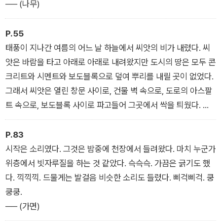
── (나무)
P.55
태풍이 지나간 여름의 어느 날 하늘에서 씨앗의 비가 내렸다. 씨
앗은 바람을 타고 아래로 아래로 내려왔지만 도시의 땅은 모두 콘
크리트와 시멘트와 보도블록으로 덮여 뿌리를 내릴 곳이 없었다.
그래서 씨앗은 열린 창문 사이로, 건물 벽 속으로, 도로의 아스팔
트 속으로, 보도블록 사이로 파고들어 그곳에서 싹을 틔웠다. 씨
앗이 터져 싹이 난 자리에서는 머리카락이 자라 나왔다.
── (머리카락)
P.83
시작은 소리였다. 그것은 밤중에 천장에서 들려왔다. 마치 누군가
위층에서 빗자루질을 하는 것 같았다. 슥슥슥. 가끔은 긁기도 했
다. 끽끽끽. 드물게는 발걸음 비슷한 소리도 들렸다. 삐걱삐걱. 쿵
쿵쿵.
── (가면)