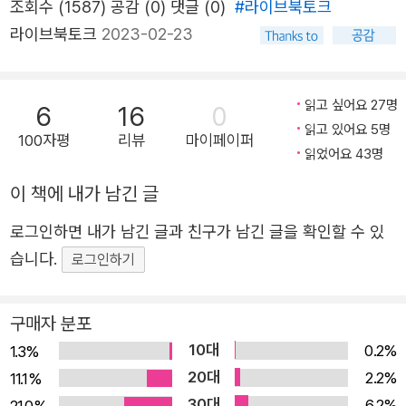
조회수 (1587) 공감 (0)
댓글 (0)
#라이브북토크
다. ‘정도경’이라는 필명으로 활동하며 20년 넘게 다양한 장
라이브북토크
2023-02-23
르를 넘나들며 쌓아온 작품세계는 한 번에 톺아보기엔 그 스
펙트럼이 폭넓고 깊숙하다. 퍼플레인의 ‘정보라 환상문학 단
편선’ 시리즈는 ‘정도경’이라는 작가를 미처 만나지 못한 채
읽고 싶어요 27명
6
16
0
‘정보라’를 만난 독자들을 위한 초대장이다. 시리즈의 첫 책
읽고 있어요 5명
100자평
리뷰
마이페이퍼
인 《아무도 모를 것이다》는 일명 ‘보라 월드’의 세계관을 거
읽었어요 43명
슬러 되짚어보는 ‘문학적 프리퀄’이랄까. 환상과 현실, 신화
이 책에 내가 남긴 글
와 역사를 뒤섞어 역동적으로 뻗어 나가는 기묘한 이야기들
로그인하면 내가 남긴 글과 친구가 남긴 글을 확인할 수 있
이 매혹적이고 때론 섬뜩하게 독특한 감흥을 선사하며, 독자
습니다.
들 눈앞에 펼쳐질 것이라 믿어 의심치 않는다. 세계가 주목
로그인하기
한 ‘보라 월드’의 문학적 프리퀄, 정보라의 숨은 걸작을 찾아
서 “주목받지 못하던 때, 내 마음대로 써보자는 생각으로”
구매자 분포
환상문학 웹진 〈거울〉에 ‘정도경’이라는 필명으로 글을 쓰던
10대
0.2%
1.3%
시절이 있었다. 그 글을 꼬박꼬박 챙겨 읽었던 소설가 정세
20대
2.2%
11.1%
랑은 “얼마나 많은 새벽, 정보라의 단편을 보며 위로받았는
30대
6.2%