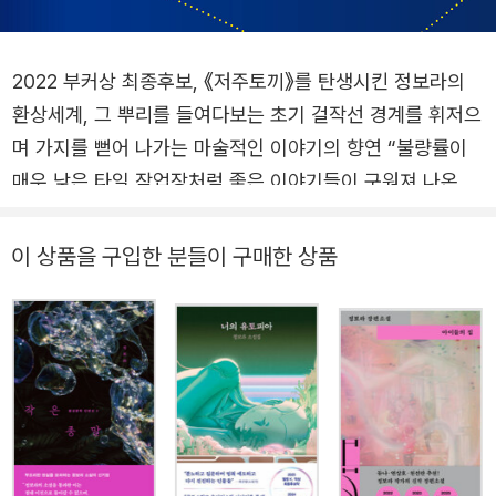
2022 부커상 최종후보, 《저주토끼》를 탄생시킨 정보라의
환상세계, 그 뿌리를 들여다보는 초기 걸작선 경계를 휘저으
며 가지를 뻗어 나가는 마술적인 이야기의 향연 “불량률이
매우 낮은 타일 작업장처럼 좋은 이야기들이 구워져 나온다.
광택이 있고 단단하고 아직 식지 않은 소설들이 차곡차곡.”
─ 정세랑, 소설가 2022년 부커상 인터내셔널 부문 최종후
이 상품을 구입한 분들이 구매한 상품
보에 오르며 한국 독자뿐 아니라 전 세계 독자의 주목을 받
은 정보라 작가의 초기 걸작선. “호러, 판타지, 비현실 등 다
양한 요소를 혼합하면서도 일상에서의 공포와 압박에 본능
적으로 뿌리를 두고 있다”는 심사위원단 평을 받았던 《저주
토끼》의 문학적 뿌리라 할 만한 환상문학 계열의 작품들을
모았다. 특히 마술적인 환상성이 돋보이는 9편의 초기 발표
작과 1편의 미발표작을 먼저 엄선했다. 수십 편의 초기 단편