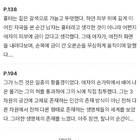
P.138
흉터는 짙은 갈색으로 가늘고 뚜렷했다. 하얀 피부 위에 길게 이
어진 자국을 본 순간 남자는 흉터라고 생각한 것이 아니라 어쩐지
여자의 피부에 금이 갔다고 생각했다. 그때 여자가, 여전히 화면
을 내려다보며, 손목에 금이 간 오른손을 무심하게 움직이며 말했
다.
“언젠가는 집으로 돌아가게 될 거예요.”
── (금)
P.194
그가 느낀 것은 일종의 황홀경이었다. 여자의 손가락에서 배어 나
온 물기는 그의 혀를 통과하여 그의 뇌에 직접 침투했다. 그는 3
차원의 공간에 고체로 존재하는 인간의 존재 방식이 아닌 전혀 다
른 차원에서 전혀 다른 형태로 존재하는 생명체들의 세계를 보았
다. 그러한 생명체의 존재를 느꼈다. 아주 잠깐, 찰나의 순간이었
지만, 그는 인간이 상상도 할 수 없는 전혀 다른 방식으로 존재하
는 생명체가 된다는 것이 어떤 의미인지를 온몸으로 감각하고 이