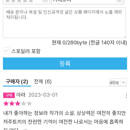
정보라 작가의 문장은 제인 오스틴이나 조지 손더스와 같은
영미권 작가들의 문장과 비슷한 분위기가 있다. 징그러우면
서도 풍자적인, 경악스러우면서 해학적인, 슬프면서 아름다
운.”이라고 말한 적이 있다. 어쩌면 이런 양가적 문체가 ‘마
술적 사실주의’ 혹은 ‘환상적 리얼리즘’ 계열로 읽히는 정보
현재
0
/280byte (한글 140자 이내)
라의 작품세계와 일맥상통하는 것인지도 모르겠다. 부커상
스포일러 포함
최종후보 선정으로 세간의 큰 주목을 받았고, 작가의 여러
등록
면모를 다각도로 조명하는 수많은 인터뷰와 기사가 공개되
었지만, 역시 소설가를 가장 잘 설명해줄 수 있는 것은 그가
구매자 (2)
전체 (6)
쓴 소설일 터. 이 숨은 걸작들이 정보라를 궁금해하는 독자
들에게 신작 못지않은 기쁨을 선사하리라 믿는 이유다. 《아
아라
2023-03-01
메뉴
무도 모를 것이다》가 정보라의 팬들에게, 그리고 팬이 될 미
래의 독자들에게 ‘나만 아는 정보라 소설’을 찾을 수 있는 선
내가 좋아하는 정보라 작가의 소설. 상상력은 여전히 좋지만
물상자가 되길 바란다. 갇혀 있던 오래된 이야기가 풀려날
저주토끼의 찬란한 기억이 여전한 나로서는 마음에 흡족하
때 되살아나는 환상이 건네는 이상한 위로 작가는 이 단편집