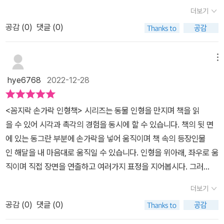
어요.아티비터스 12기 활동_ 12월의 책 소개 ◡̈사랑스러운 보림 꼼지
더보기
락 인형책 시리즈“아기 해달 ” 🍼/ 저자 - 이미지북스보기만 해도 귀
공감 (
0
)
댓글 (0)
여워서 기분이 좋아지는 손가락 인형책 _ 손가락 인형책을 마지막으
로 접한게 10년이 훌쩍 넘은 것 같은데, 보림 신간 손가락 인형책을
받게 되어서 정말 좋았어요 ŏ̥̥̥̥םŏ̥̥̥̥따뜻한 색감과 멋진 일러스트의 조
메뉴
합은아이들에게도 최고의 선물이겠죠? 대두처럼 튀어나온 머리가 너
hye6768
2022-12-28
무 귀엽고, 인형에 손가락을 넣고 위아래, 좌우로 움직이며 장면에 어
울리는 모습이 되도록 연출해 보는 것도 아이들에게 너무 유익하고
<꼼지락 손가락 인형책> 시리즈는 동물 인형을 만지며 책을 읽
재밌을 것 같다고 생각해요. 🧸근데 정말 귀엽지 않나요 ㅠㅠ 시각과
을 수 있어 시각과 촉각의 경험을 동시에 할 수 있습니다. 책의 뒷 면
촉각을 동시에! 소근육 힘을 키워요.따뜻한 색감과 사랑스럽고 쉽고
에 있는 동그란 부분에 손가락을 넣어 움직이며 책 속의 등장인물
분명한 일러스트로 만들어진 이 책은 아기들에게 풍부한 시각적 자극
인 해달을 내 마음대로 움직일 수 있습니다. 인형을 위아래, 좌우로 움
으로 다가올 거예요. 더불어 아기가 직접 만지고 놀 수 있는 인형은 손
직이며 직접 장면을 연출하고 여러가지 표정을 지어봅시다. 그러
가락 힘을 키워 소근육 발달에 도움이 됩니다. 아기의 발달 과정을 함
며 이 책은 나만의 특별한 이야기가 되겠죠?또한 따뜻하고 사랑스러
께할 수 있는 귀엽고 사랑스러운 인형책입니다.💜🧡💜🧡게다가 이
더보기
운 일러스트를 통해 이야기는 더욱 풍부해지고 인형을 움직이는 과정
시리즈는 가로세로 약 10cm의 작은 크기로, 집에서 시간을 보낼 때
공감 (
0
)
댓글 (0)
에서 손가락 힘을 키워 소근육 발달에 역시 도움이 됩니다. 아이의 발
뿐만 아니라 외출할 때도 간단하게 챙길 수 있어요. 또한 펼치는 쪽의
달과정에도 도움을 주고, 여러가지 상호작용을 통해 다양한 경험 또