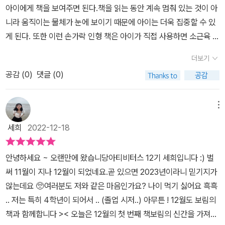
아이에게 책을 보여주면 된다.책을 읽는 동안 계속 멈춰 있는 것이 아
호작용함으로 인해서 아이들에게 재미난 경험을 줄 수 있을 거예요!!
니라 움직이는 물체가 눈에 보이기 때문에 아이는 더욱 집중할 수 있
게 된다. 또한 이런 손가락 인형 책은 아이가 직접 사용하면 소근육 발
달에도 도움을 준다고 한다. 책의 내용은 아기 해달의 평범한 일상을
더보기
담은 것 같지만 잘 살펴보면 돌멩이로 조개를 쪼개서 먹는다든가, 떠
공감 (
0
)
댓글 (0)
내려가지 않게 서로 손을 잡고 잔다든가 등 실제 해달의 특성을 잘 담
고 있어 교육적으로 도움이 된다고 생각한다.위 리뷰는 출판사로부터
제공받아 작성되었습니다.
메뉴
세희
2022-12-18
안녕하세요 ~ 오랜만에 왔습니당아티비터스 12기 세희입니다 :) 벌
써 11월이 지나 12월이 되었네요.곧 있으면 2023년이라니 믿기지가
않는데요 🥺여러분도 저와 같은 마음인가요? 나이 먹기 싫어요 흑흑
.. 저는 특히 4학년이 되어서 .. (졸업 시저..) 아무튼 ! 12월도 보림의
책과 함께합니다 >< 오늘은 12월의 첫 번째 책보림의 신간을 가져왔