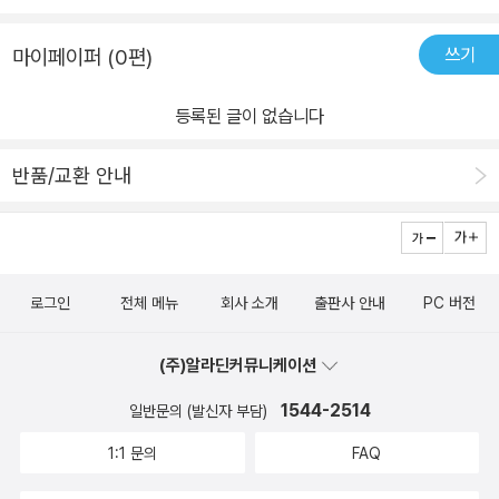
모서리가 둥글게 제작되어 베이거나 찍힐 위험이 적고, ✨국가통합인
한 할 수 있는 특별한 나만의 책을 읽어봅시다!​또한 <아기 해달>
증마크 KC마크와 유럽공동체인증마크인 CE마크✨ 를 받은 안전한
쓰기
마이페이퍼 (0편)
은 가로세로 10cm의 작은 크기로 휴대가 간편합니다. 집에서 뿐
제품이랍니다. 믿고 읽을 수 있겠죠 ? 힐링되는 책이라 개인적으로도
만 아니라 외출할 때도 가볍게 챙겨갈 수 있어 다양한 공간에서 독서
추천드려요.📢 언제 어디서나 안전하게 즐길 수 있는 동물 손가락 인
등록된 글이 없습니다
를 할 수 있습니다. 또한 펼치는 쪽의 모서리가 동그랗게 제작된 보드
형책 시리즈를 읽어보세요. 📢——————📚 보림 출판사에서 책
북 형태로 책에 베이거나 찍힐 위험이 없어 안전하게 독서를 할 수 있
을 제공받아 작성되었습니다.
반품/교환 안내
습니다. 안전성에 대해서는 국가통합인증마크 KC마크와 유럽공동체
인증마크인 CE마크를 받았다고 하니 더욱 안심하고 책을 읽을 수 있
겠죠? 언제 어디서나 안전하게 즐길 수 있는 <꼼지락 손가락 인형 시
리즈: 아기 해달>입니다! 🩹​더불어 이 책은 따뜻한 사랑이 가득한 이
로그인
전체 메뉴
회사 소개
출판사 안내
PC 버전
야기입니다. 실제 동물의 생활을 바탕으로한 일상적인 이야기들로 이
루어져 있고 이 일상 속에 사랑이 가득 담겨 있습니다. <아기 해달>
(주)알라딘커뮤니케이션
에서는 해달 가족의 씩씩한 모험이야기로 다양한 가족애를 느
낄 수 있습니다. 아기 해달은 아빠에게 헤엄을 배워 용기있게 여러 해
1544-2514
일반문의 (발신자 부담)
초를 탐험하고 , 잘 시간이 되자 엄마는 아기 해달을 품에 안고 잡
1:1 문의
FAQ
이 듭니다. 단지 일상적인 이야기만으로 보일 수 있지만 손가락 인형
을 통해 직접 이야기에 참여하는 우리는 이들의 사랑을 더욱 잘 발견