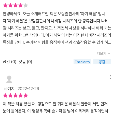
안녕하세요. 오늘 소개해드릴 책은 보림출판사의 '아기 해달' 입니
다.'아기 해달'은 보림출판사의 나비잠 시리즈의 한 종류입니다.나비
잠 시리즈는 보고, 듣고, 만지고, 느끼면서 세상을 하나하나 배워 가는
아기를 위한 그림책입니다.'아기 해달'에서는 이러한 나비잠 시리즈의
특징을 담아 1. 손가락 인형을 움직이며 책과 상호작용할 수 있게 하
였고,2. 가로세로 10cm로 언제 어디서나 책과 함께 할 수 있게 하였
더보기
으며,3. 일상적인 소재와 실제 동물의 생활을 바탕으로 사랑을 발견
공감 (
0
)
댓글 (0)
할 수 있게 하였습니다.아기 해달의 즐거운 하루를 따라가며 아기 해
달의 하루는 어떨지, 해달 가족은 어떤 모습일지를 보고,아기 해달이
어떻게 행동할지 손가락 인형을 움직이며 예측해보고, 상상해보는 귀
메뉴
엽고 사랑스러운 인형책입니다.'꼼지락 손가락 인형책' 시리즈는 동물
서예지
2022-12-29
인형을 만지는 경험을 주기 때문에 아이들이 이야기 속에 푹 빠질 수
있습니다.책의 중앙에 있는 손가락 인형은 가장 마지막 페이지에 부
이 책을 처음 봤을 때, 헝겊으로 된 귀여운 해달의 얼굴이 제일 먼저
착되어, 표지부터 마지막 페이지까지 모든 장면에서 등장합니다.인형
눈에 들어온다. 이 헝겊 뒤쪽에 손가락을 넣어 이리저리 움직이면서
을 이리저리 움직이며 수달이 어떤 행동을 할지 예측해보고, 책과 상