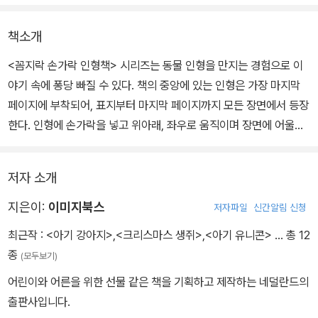
책소개
<꼼지락 손가락 인형책> 시리즈는 동물 인형을 만지는 경험으로 이
야기 속에 퐁당 빠질 수 있다. 책의 중앙에 있는 인형은 가장 마지막
페이지에 부착되어, 표지부터 마지막 페이지까지 모든 장면에서 등장
한다. 인형에 손가락을 넣고 위아래, 좌우로 움직이며 장면에 어울리
는 모습이 되도록 연출해 보자. 동물들의 몸짓은 물론 표정까지 요리
조리 움직일 수 있다. 이렇게 만들어지는 움직임으로 책에 재미를 더
저자 소개
하는 특별한 이야기를 만들어 보자.
지은이:
이미지북스
저자파일
신간알림 신청
최근작 :
<아기 강아지>
,
<크리스마스 생쥐>
,
<아기 유니콘>
… 총 12
종
(모두보기)
어린이와 어른을 위한 선물 같은 책을 기획하고 제작하는 네덜란드의
출판사입니다.