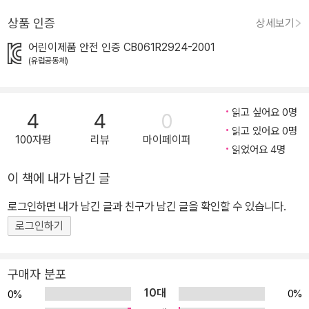
낼 때뿐만 아니라 외출할 때도 간단하게 챙길 수 있어요. 또한 펼치는
상품 인증
상세보기
쪽의 모서리가 둥글게 제작되어 베이거나 찍힐 위험이 적고, 국가통
어린이제품 안전 인증 CB061R2924-2001
합인증마크 KC마크와 유럽공동체인증마크인 CE마크를 받은 안전한
(유럽공동체)
제품입니다. 언제 어디서나 안전하게 즐길 수 있는 <꼼지락 손가락
인형책>입니다. 사랑이 가득한 이야기로 우리도 사랑을 표현해요. 일
상적인 소재와 실제 동물의 생활을 바탕으로 이루어진 이야기 속에는
읽고 싶어요 0명
4
4
0
곳곳에 사랑이 가득합니다. 배가 고픈 아기 펭귄은 아빠와 함께 물고
읽고 있어요 0명
100자평
리뷰
마이페이퍼
기를 냠냠 먹어요. 잘 시간이 된 아기 해달은 엄마랑 나란히 누워 손을
읽었어요 4명
꼭 잡고요. 아기 토끼는 형제들과 간식을 나누어 먹지요. 이렇게 세상
이 책에 내가 남긴 글
에는 아주 많은 사랑이 있답니다. 이 책을 통해 사랑을 발견하고 표현
하는 시간을 가져 보세요. 《아기 해달》 아기 해달의 즐거운 하루를 따
로그인하면 내가 남긴 글과 친구가 남긴 글을 확인할 수 있습니다.
라가요. 동물 친구를 알아가며 소근육을 키워요. 꼼지락꼼지락 손가
로그인하기
락 인형책으로 엄마랑 아기랑 다정한 시간을 보내요.
구매자 분포
10대
0%
0%