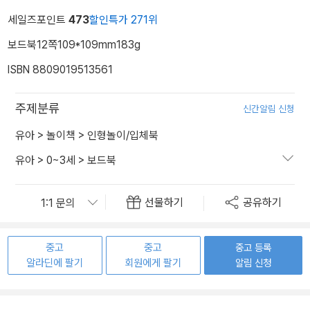
세일즈포인트
473
할인특가 271위
보드북
12쪽
109*109mm
183g
ISBN 8809019513561
주제분류
신간알림 신청
유아
>
놀이책
>
인형놀이/입체북
유아
>
0~3세
>
보드북
선물하기
공유하기
중고
중고
중고 등록
알라딘에 팔기
회원에게 팔기
알림 신청