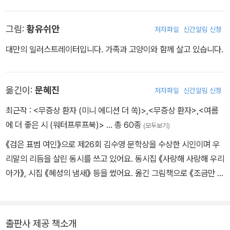
그림:
황유쉬안
저자파일
신간알림 신청
대만의 일러스트레이터입니다. 가족과 고양이와 함께 살고 있습니다.
옮긴이:
문혜진
저자파일
신간알림 신청
최근작 :
<무증상 환자 (미니 에디션 더 쏙)>
,
<무증상 환자>
,
<여름
에 더 좋은 시 (워터프루프북)>
… 총 60종
(모두보기)
《검은 표범 여인》으로 제26회 김수영 문학상을 수상한 시인이며 우
리말의 리듬을 살린 동시를 쓰고 있어요. 동시집 《사랑해 사랑해 우리
아가》, 시집 《혜성의 냄새》 등을 썼어요. 옮긴 그림책으로 《조금만 기
다려 봐》, 《달빛 산책》, 《아기 토끼 하양이는 궁금해!》 등이 있어요.
출판사 제공 책소개