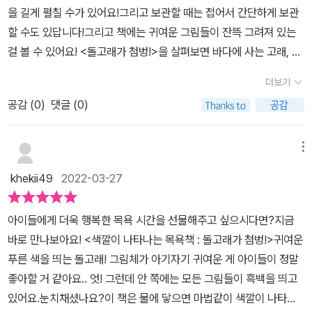
을 길게 펼칠 수가 있어요!그리고 보관할 때는 접어서 간단하게 보관
본 리뷰는 서포터즈 활동을 위해 출판사로부터 도서를 지원받아 작성
할 수도 있답니다!그리고 책에는 귀여운 그림들이 잔뜩 그려져 있는
하였습니다
걸 볼 수 있어요! <돌고래가 첨벙!>을 살펴보면 바다에 사는 고래, 돌
고래, 꽃게 등 다양한 해양 생물들을 볼 수가 있어요! 책의 그림이 흑
더보기
과 백으로 눈에 뛰게 나뉘어져 있어서 그림이 눈에 확 들어오는 것 같
공감 (
0
)
댓글 (0)
아요! 책을 물에 적셔보면 흰색의 고래, 돌고래 등이 예쁘게 색이 물든
걸 볼 수 있어요! 아이들이 목욕할 때 갖고 놀 수 있는 책으로 안성맞
춤인 것 같아요!물에 젖어도 망가지지 않고 아이들의 호기심도 자극
메뉴
할 수 있는 귀엽고 재밌는 책입니다!다 사용한 후에 햇빛에 말려 두면
khekii49
2022-03-27
다시 원래대로 돌아간답니다!그리고 다음에 재사용할 수 있어요! 어
린 아이들이 목욕할 때 아기자기하고 귀여운 그림으로 힐링할 수 있
아이들에게 더욱 행복한 목욕 시간을 선물해주고 싶으시다면?지금
을 것 같아요!아이들에게 추천하고 싶은 책입니다!*보림출판사 대학
바로 만나보아요! <색깔이 나타나는 목욕책 : 돌고래가 첨벙!>귀여운
생 서포터즈 아티비터스 11기로서, 무상으로 책을 제공받아 작성하였
푸른 색을 띄는 돌고래! 그림체가 아기자기 귀여운 게 아이들이 정말
습니다.
좋아할 거 같아요.. 엇! 그런데 안 쪽에는 모든 그림들이 흑백을 띄고
있어요.눈치채셨나요?이 책은 물에 닿으면 마법같이 색깔이 나타납