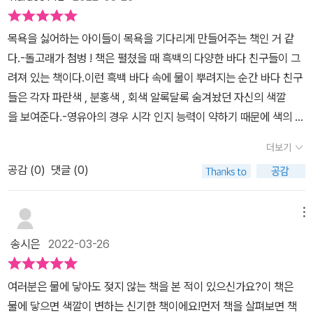
에 색깔이 나타나요! 아기들이 좋아하는 돌고래, 물고기, 문어, 해파리
그치만 재질이 폭신하답니다·· 총평: 물이 닿으면 색깔이 나타나는 신
가 사는 바닷속 세상이 책 속에 펼쳐져요. 물이 마르면 다시 흑백으
기한 책, 영유아를 배려한 책, 반복해서 사용 가능, 다양하고 알찬 그
목욕을 싫어하는 아이들이 목욕을 기다리게 만들어주는 책인 거 같
로 돌아오기 때문에 반복해서 영구적으로 사용할 수 있어요. 책의 모
림들, 자세히 들여다보는 재미, 쨍하지도 흐릿하지도 않은 적절한 색
다.-돌고래가 첨벙 ! 책은 펼쳤을 때 흑백의 다양한 바다 친구들이 그
서리는 둥그렇고, 촉감은 폭신하고 말랑해서 아기들이 갖고 놀기에
감, 폭신한 재질​모든 영유아, 특히 목욕을 싫어하는 아이들을 위해 추
려져 있는 책이다.이런 흑백 바다 속에 물이 뿌려지는 순간 바다 친구
좋고, 소근육 발달에 도움을 줘요. KC 안전인증과 CE 유럽연합 안전
천드립니다 ;) * 본 게시글은 서포터즈 활동의 일환으로 보림출판사
들은 각자 파란색 , 분홍색 , 회색 알록달록 숨겨놨던 자신의 색깔
인증을 받은 제품으로 안심하고 사용할 수 있어요!
로부터 책을 제공받아 작성하였습니다.
을 보여준다.-영유아의 경우 시각 인지 능력이 약하기 때문에 색의 대
비가 강할수록 그림에 집중을 할 수 있다.그렇기 때문에 돌고래가 첨
더보기
벙 ! 목욕책은 시각 인지 능력이 약한 영유아들이 그림에 집중
공감 (
0
)
댓글 (0)
도 할 수 있고 즐거운 목욕 시간도 가징 수 있게 만들어주는 마법 같
은 책이다.오히려 글이 없는 책이기 때문에 아이들이 가진 상상의 나
래를 목욕 시간 동안 마음껏 펼칠 수 있을 것 같다.-색이라는 존재
메뉴
는 정말 신기한 거 같다.색의 유무로 다른 분위기의 책이 되는 듯 했
송시은
2022-03-26
다.흑백일 때는 책이 비교적 단조롭고 무난해보였다면 색이 입혀졌
을 때는 순식간에 책에 확 집중할 수 있고 책 속 그림을 하나하나 찾아
여러분은 물에 닿아도 젖지 않는 책을 본 적이 있으신가요?이 책은
보게 되는 거 같았다.-KC 안전 인증과 CE 유럽연합 안전 인증을 받
물에 닿으면 색깔이 변하는 신기한 책이에요!먼저 책을 살펴보면 책
았기에 영유아들이 목욕 시간에 안심하고 사용할 수 있다고 한다 !