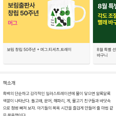
보림 창립 50주년 + 머그.티셔츠.트레이
8월 특별 선
바구니
책소개
흑백의 단순하고 감각적인 일러스트레이션에 물이 닿으면 알록달록
색깔이 나타난다. 돌고래, 문어, 해파리, 게, 물고기 친구들과 바닷속
으로 첨벙 빠져 보자. 아기들의 목욕 시간을 즐겁게 만들어 줄 마법 같
은 목욕책이다.