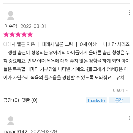
황색 2가지만 나타나는데, 쨍함과 흐릿함 사이 딱 적절한 색감인 것
는 의미 있는 시간으로 생각해보면 좋을 것 같아요. 이 시간에 ‘색깔
같아요.​​​​​​ 물에 닿자마자 바로 색깔이 나타나는 모습이 신기하고 흥미
이 나타나는 목욕책: 돌고래가 첨벙!’과 함께해도 좋겠죠!? 목욕에 거
메뉴
로워서, 아이들이 정말 좋아할 것 같아요. 참고로 표지 앞뒷면은 물이
부감을 가지고 힘들어하는 아이들 혹은 좀 더 즐거운 목욕 시간을 즐
이수영
2022-03-31
닿지 않았어도 이미 색깔이 나타나 있답니다. 병풍처럼 펼쳐지는 형
기고 싶은 아이들, 목욕 시간에 색다른 독서활동을 해보고 싶은 아이
태여서 한 눈에 그림을 볼 수 있어요. 전체적으로 많은 생물들의 그림
들에게 모두 추천하고 싶어요. 아이들의 목욕 시간을 어떻게 보내면
테레사 벨론 지음 ｜ 테레사 벨론 그림 ｜ 0세 이상 ｜ 나비잠 시리즈
이 옹기종기 꽉 차있어서, 자세히 들여다보는 재미가 있어요. 또한 그
좋을지 고민하고 있다면 우리 모두 ‘색깔이 나타나는 목욕책: 돌고래
생활 습관이 형성되는 유아기의 아이들에게 올바른 습관 형성은 무
림 선이 대체로 굵어서 시각적으로 더 집중이 잘 될 것 같고, 그림이
가 첨벙!’과 함께 해보아요!* 이 리뷰는 보림출판사로부터 도서를 제
척 중요해요. 만약 이때 목욕에 대해 좋지 않은 경험을 하게 되면 아이
다양하고 섬세해서 들여다볼수록 재미있는 책인 것 같아요. 종이 포
공받아 작성되었습니다.
들은 목욕할 때마다 거부감을 나타낼 거예요. 《돌고래가 첨벙!》은 아
장지 뒷부분에는 입으로 물면 안 되고, 스펀지로만 세척해야 한다는
이가 자연스레 목욕의 즐거움을 경험할 수 있도록 도와줘요! 유치원
점 등등 주의사항과 상세정보가 적혀 있어요.정보를 참고할 수 있도
및 어린이집에서 실시하는 누리과정 5개 영역 가운데 '신체운동-건
록 종이를 보관하라는 문구도 함께 적혀있어서 주의사항을 잘 읽어봐
더보기
강'과 연계되어 영역의 소주제인 ‘스스로 몸을 깨끗이 하는 습관’에 대
야 할 것 같아요!또한 KC 안전인증과 CE 유럽연합 안전인증을 받은
공감 (
0
)
댓글 (0)
해 자연스레 습득할 수 있어요. 영유아들은 시각 인지 능력이 약해
제품이라고 하니, 안심하고 사용할 수 있을 것 같아요 : ) 추가적으
흑백이나 대비가 강한 그림이어야 집중하기가 쉬워요. 이 책은 영유
로! 물이 마르고 나면 다시 흑백으로 돌아오기 때문에 반복해서 사용
아를 배려한 흑백 목욕책이예요. 흑백의 그림만으로도 간결하고 감각
메뉴
할 수 있어요. 그래서 목욕 놀이를 할 때뿐만 아니라, 평소에도 그림책
적이지요! 이 책을 물에 넣으면 신기한 일이 일어나요. 흑백 그림 위
으로 사용할 수 있답니다. 그리고 누르면 소리가 나는 기능은 없어요.
narae3142
2022-03-29