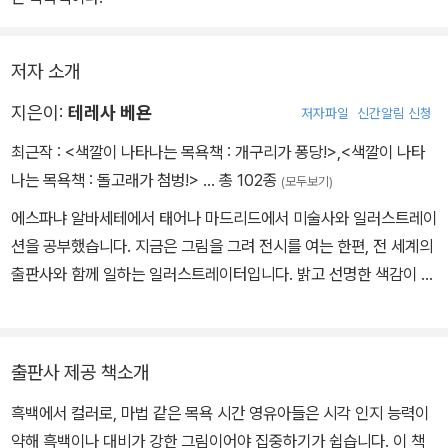
저자 소개
지은이:
테레사 베욘
저자파일
신간알림 신청
최근작 :
<색깔이 나타나는 목욕책 : 개구리가 퐁당!>
,
<색깔이 나타
나는 목욕책 : 돌고래가 첨벙!>
… 총 102종
(모두보기)
에스파냐 알바세테에서 태어나 마드리드에서 미술사와 일러스트레이
션을 공부했습니다. 지금은 그림을 그려 전시를 여는 한편, 전 세계의
출판사와 함께 일하는 일러스트레이터입니다. 밝고 선명한 색감이 어
우러진 천진한 느낌의 그림을 즐겨 그리며, 여행하고, 산책하고, 아름
다운 책들을 보며 작업의 영감을 얻습니다. 그린 책으로 《돌고래가 첨
벙!》, 《개구리가 퐁당!》, 《쏙쏙 과학 세상 태양과 행성》, 《쏙쏙 과학
출판사 제공 책소개
세상 세균과 바이러스》, 《쏙쏙 과학 세상 우리 몸》, 《똑똑한 표와 대
흑백에서 컬러로, 마법 같은 목욕 시간 영유아들은 시각 인지 능력이
단한 그래프》, 《하품책》 등이 있습니다.
약해 흑백이나 대비가 강한 그림이어야 집중하기가 쉽습니다. 이 책