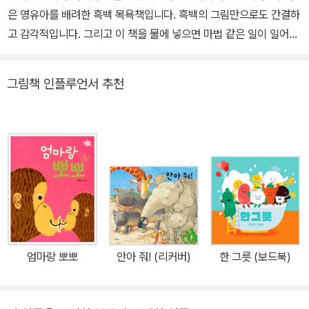
은 영유아를 배려한 흑백 목욕책입니다. 흑백의 그림만으로도 간결하
고 감각적입니다. 그리고 이 책을 물에 넣으면 마법 같은 일이 일어납
니다. 흑백 그림 위에 색깔이 나타나지요. 아기들이 좋아하는 돌고래,
물고기, 문어, 해파리, 게 들이 노니는 바닷속 세상이 눈앞에 펼쳐집니
그림책 인플루언서 추천
다. 물이 마르면 다시 흑백으로 돌아오기 때문에 반복적이고 영구적
으로 사용할 수 있어요. 아기를 배려한 안전하고 즐거운 목욕책 아기
들의 작은 손에 알맞은 크기에, 병풍처럼 펼쳐지는 8쪽짜리 책입니
다. 병풍책 한쪽은 바닷속 풍경이 파노라마로 펼쳐집니다. 글 없이 그
림 속 이야기를 들여다보며 상상력을 키울 수 있어요. 다른 한쪽은 물
고기, 문어, 게 등 아기들이 좋아하는 바닷속 동물 친구들을 배울 수
있습니다. 책의 모서리는 둥그렇고, 촉감은 폭신하고 말랑해서 아기
들이 이모저모 갖고 놀기에 좋고, 소근육 발달에 도움을 줍니다. KC
안전인증과 CE 유럽연합 안전인증을 받은 제품으로 안심하고 사용
엄마랑 뽀뽀
안아 줘! (리커버)
한 그릇 (보드북)
하세요. ★ 테레사 벨론은 일러스트레이터입니다. 스페인 알베세테에
서 태어나 마드리드에서 일러스트레이션을 전공했습니다. 그림을 그
려 전시를 여는 한편, 전 세계의 클라이언트들과 함께 일합니다. 여행