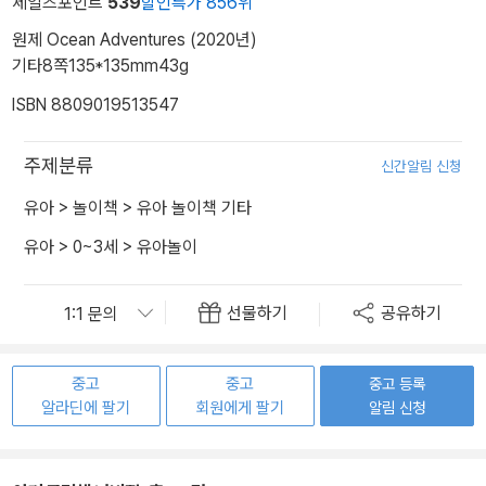
세일즈포인트
539
할인특가 856위
원제 Ocean Adventures (2020년)
기타
8쪽
135*135mm
43g
ISBN 8809019513547
주제분류
신간알림 신청
유아
>
놀이책
>
유아 놀이책 기타
유아
>
0~3세
>
유아놀이
선물하기
공유하기
중고
중고
중고 등록
알라딘에 팔기
회원에게 팔기
알림 신청