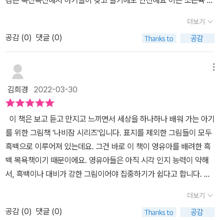
나타나는 그림책은 처음 접해봤는데,목욕 놀이로 책을 접할 수 있다
쁜 색깔이 나타나는 모습을 볼 수 있어요. 아이들이 좋아하는 돌고래,
달에도 도움을 준답니다. KC안전인증, CE 유럽연합 안전인증을 받
는 점이 신선하고, 새로웠어요!또, 아이들에겐 '색깔이 나타나는 그림
더보기
물고기, 문어, 해파리, 게 들이 노니는 바닷속 세상이 눈앞에 펼쳐지지
은 제품이라 아이들이 사용하기에 더욱 안심돼요!영유아들은 시각 인
책이라니!' 매직책으로도 기억에 남을 것 같네요 ㅎㅎ 푹신푹신하면
요. 따라서 물에 닿으면 색깔이 나타나는 책을 통해 목욕을 하면서 흥
공감 (
0
)
댓글 (0)
지 능력이 약해 흑백이나 대비가 강한 그림이어야 집중하기 쉽다고
서도 여러 동물들을 찾아 볼 수 있는 점이 목욕책 시리즈의 매력이며,
미로운 독서활동을 진행해 볼 수 있어요. 더불어 목욕에 공포감 혹은
해요. 그런 부분에서 이 책은 영유아를 배려한 흑백 목욕책입니다. 아
아이들의 소근육 발달에도 도움을 준다하니아이들과 함께 목욕 놀이
거부감을 가지고 있는 아이들이 물에 닿으면 색깔이 변하는 책을 통
이들의 목욕시간을 더욱 즐겁고, 배움이 있게 만들어 줄 목욕책을 만
메뉴
를 즐기는 방법이 될 것 같아요:) * 이 책은 보림출판사의 지원을 받
해 놀이처럼 즐거운 목욕 시간을 즐길 수 있어 목욕은 재미있는 시간
나러 가봐요!*보림출판사로 부터 책을 제공받아 작성된 글입니다.
아 솔직하게 작성했습니다.
김희경
2022-03-30
이라고 인식하고 좀 더 편하게 즐길 수 있어요. 물에 젖으면 다시 사용
을 못한다?! 이 책은 물기가 마르면 다시 흑백으로 돌아오기 때문에
​​​​ 이 책은 보고 듣고 만지고 느끼면서 세상을 하나하나 배워 가는 아기
반복적이고 영구적으로 몇 번이고 재사용이 가능하기 때문에 그런 걱
를 위한 그림책 '나비잠 시리즈'입니다. 표지를 제외한 그림들이 모두
정은 할 필요가 없지요.-🐬 목욕은 아이를 깨끗하게 씻기는 것 이상
흑백으로 이루어져 있는데요. 그건 바로 이 책이 영유아를 배려한 흑
의 시간이라고 말할 수 있어요. 목욕시간을 통해 아기는 엄마 혹은 주
백 목욕책이기 때문이에요. 영유아들은 아직 시각 인지 능력이 약해
양육자와 눈을 맞추거나, 비누 거품으로 놀이를 하고, 물소리를 듣고,
서, 흑백이나 대비가 강한 그림이어야 집중하기가 쉽다고 합니다. 안
사용하는 워시의 향을 맡는 등의 오감 체험을 할 수 있어요. 이러한 활
쪽은 흰색, 바깥쪽은 검은색으로 배경 색을 다르게 했다는 점도 눈에
동이 별개 아니라고 생각이 들지 모르지만, 이 시간을 통해 아이는 신
더보기
띄었어요. 색깔이 변할 때도 배경은 그대로 흑백이고, 고래, 돌고래,
체 및 정서적 발달을 도울 수 있는 기회에요. 따라서 아이를 씻기는 단
공감 (
0
)
댓글 (0)
문어, 불가사리·· 특징적인 부분의 색깔만 변해요. 색상은 하늘색과 주
순 노동으로 여기기보다 아이의 오감을 자극해주어 건강한 발달을 돕