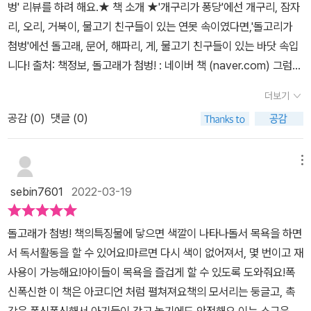
어린 아기들을 위해 만들어진 시리즈인만큼, 상상하지 못한 새롭고
벙' 리뷰를 하려 해요.★ 책 소개 ★'개구리가 퐁당'에선 개구리, 잠자
만들어 줄 마법 같은 목욕책, 아티비터스 11기 3월 첫 번째 리뷰 도서
다양한 방법으로 책들이 많이 나와요. 어릴 때부터 책을 가까이 할 수
리, 오리, 거북이, 물고기 친구들이 있는 연못 속이였다면,'돌고리가
‘색깔이 나타나는 목욕책: 돌고래가 첨벙!’ 영유아들은 시각 인지능
있도록 출판사와 작가들이 많은 노력을 기울이고 있단 뜻이곘죠. 물
첨벙'에선 돌고래, 문어, 해파리, 게, 물고기 친구들이 있는 바닷 속입
력이 약해 흑백이나 대비가 강한 그림이어야 집중하기 쉽다고 해요.
에 닿으면 색이 나타나는 염료의 특성을 사용해 아이들에게 새로운
니다! 출처: 책정보, 돌고래가 첨벙! : 네이버 책 (naver.com) 그럼
따라서 이 책의 경우, 이러한 영유아의 시각 인지능력을 배려하여 만
경험을 심어줄 겁니다. 글이 없지만 저는 오히려 이 편이 좋았어요. 마
이번에도 제가 직접 그림책의 색깔들을 찾아볼게요!이번에는 물에 바
들어진 책이에요. 단순한 흑백의 그림들로 구성되어 있지만, 간결하
더보기
음껏 상상할 수 있을 테니까요. 목욕을 즐기거나, 혹은 두려워하는 아
로 넣는 것이 아닌! 물 묻은 남아있는 손으로 그림책을 만져봤어요.그
고 감각적인 일러스트레이션을 통해 영유아의 집중력 향상에 도움을
기들에게 추천합니다. 즐기는 아이라면 그 재미가 배가 될 거고, 두려
공감 (
0
)
댓글 (0)
랬더니 만져지는 그대로 색깔이 나타나요:) 역시나 물에 닿는 순간
줄 수 있을 것 같다는 생각이 들어요. -🐬 이 책은 아기를 배려한 안
워 하는 아이라면 그 두려움이 조금은 적어질 것 같아요.​
'흑백'이었던 그림들이 파랑, 분홍색으로 바꼈습니다.이런 그림책들은
전하고 즐거운 목욕책 이에요. 아기들의 작은 손에 알맞은 작은 크기
아이들이 '목욕'을 싫어하지 않고, '놀이'라고 생각하면서 노는 데에 좋
메뉴
에 폭신폭신한 재질의 책으로, 아이들이 종이로 된 책보다 안전한 사
을 것 같아요! 또, 튜브같은 재질이라서 한번 물 묻어도 언제든 다시
용이 가능해요. 그리고 일반 책처럼 넘기는 형식의 책이 아닌 병풍처
sebin7601
2022-03-19
사용할 수 있다는 장점이 있어요! 결과물!8쪽짜리 그림책들의 색깔들
럼 펼쳐지는 8쪽의 간결한 책으로 구성되어있고, 책의 모서리는 둥글
이 나타났어요.또 병풍책으로 펼쳐지면서 다양한 연못, 바닷속 친구
둥글, 촉감은 폭신하고 말랑하여 소근육 발달에도 도움을 주며, 아기
돌고래가 첨벙! 책의특징물에 닿으면 색깔이 나타나돌서 목욕을 하면
들을 찾을 수 있어요! <돌고래가 첨벙!>도 KC 안전인증과 CE 유럽
들이 장난감으로 인식하고 쉽게 관심을 가져 이모저모 가지고 놀기에
서 독서활동을 할 수 있어요!마르면 다시 색이 없어져서, 몇 번이고 재
연합 안전인증을 받은 제품이라 걱정없이 즐겨보세요! 원래는 '흑
좋을 것 같아요. 또 KC 안전인증과 CE 유럽연합 안전인증을 받은 제
사용이 가능해요!아이들이 목욕을 즐겁게 할 수 있도록 도와줘요!폭
백'의 일러스트레이션이지만 물이 닿는 순간 변하는 매직책!다시 돌
품이라 안심하고 아이들이 사용할 수 있어요. 이 책의 경우 목욕 시
신폭신한 이 책은 아코디언 처럼 펼쳐져요책의 모서리는 둥글고, 촉
아오는 데에는 10-15분 정도 걸린 것 같아요 ㅎㅎ ★ 총평 ★색깔이
간에 사용이 가능하게 만들어졌는데, 물에 넣으면 흑백 그림 위에 예
감은 폭신폭신해서 아기들이 갖고 놀기에도 안전해요 이는 소근육 발