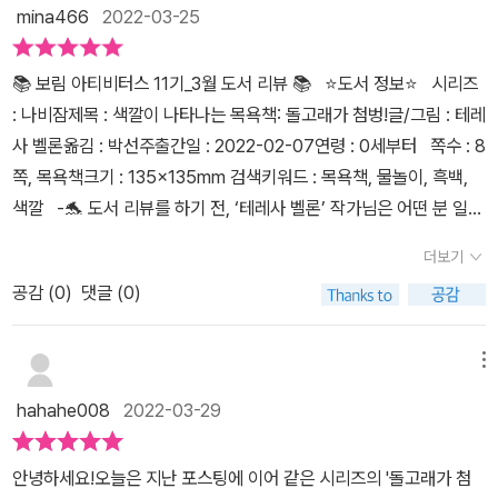
림 출판사의 신간을 홍보한답니다.​1. 책 소개제목: 돌고래가 첨벙시리
mina466
2022-03-25
즈: 나비잠*나비잠 시리즈는 0-3세를 위한 보림출판사의 책 시리즈
돌고래가 첨벙!은 목욕책이에요. 아이들이 목욕을 하며 볼 수 있는 책
📚 보림 아티비터스 11기_3월 도서 리뷰 📚 ⭐도서 정보⭐ 시리즈
이랍니다. 다치지 않게 끝 부분이 라운드처리 되어있고 유럽 공동체
: 나비잠제목 : 색깔이 나타나는 목욕책: 돌고래가 첨벙!글/그림 : 테레
인증을 받아 안심하고 사용할 수 있어요. 2. 책 특징 ​하나, 물에 닿으
사 벨론옮김 : 박선주출간일 : 2022-02-07연령 : 0세부터 쪽수 : 8
면 변하는 색이게 바로... 요즘 와기들을 위한 책인걸까요. 리뷰를 하
쪽, 목욕책크기 : 135×135mm 검색키워드 : 목욕책, 물놀이, 흑백,
는 내내 너무 신기했어요. 물에 닿으면 색이 드러나요. 이 부분은 무슨
색깔 -🐬 도서 리뷰를 하기 전, ‘테레사 벨론’ 작가님은 어떤 분 일까
색일까? 질문하며 목욕을 해도 괜찮을 것 같아요. 하늘색과 주황색이
요?!?‘테레사 벨론’ 작가님은 스페인 알베셰테에서 태어나 마드리드
주로 쓰였답니다. ​둘, 폭신폭신한 질감책 자체의 재질은 방수라서 얇
더보기
에서 일러스트레이션을 전공하신 일러스트레이터에요. 그림을 그려
은 튜브(?)같은 재질이에요. 그 안에 아이들의 촉감을 위해서 폭신폭
공감 (
0
)
댓글 (0)
전시를 여는 한편, 전 세계의 클라이언트들과 함께 일을 하시지요. 더
신한 스펀지가 들어가 있어요. 자꾸 만지고 싶어지는 질감이랍니다! ​
불어 작가님은 여행을 하고 산책을 하고 아름다운 책들을 보며 작업
셋, 다양한 해양 생물돌고래가 사는 깊은 바다. 여기에는 다양한 생물
의 영감을 얻으신대요. 정말 멋진 분이지요!? 아이들을 위해 예쁜 책
메뉴
들이 살아요. 먼저 고래와 돌고래도 보이고요. 문어, 불가사리, 떼 지
을 만들어주신 작가님께 감사한 마음이 드는 것 같아요:) -🐬 물이
어 사는 작은 물고기들, 해초, 꽃게, 물고기 등이 그려져 있어요. 특히
hahahe008
2022-03-29
닿으면 색깔이 짠! 흑백의 단순하고 감각적인 일러스트레이션에 물이
작은 물고기들이 떼 지어 사는 것까지 그려져 있는 디테일이 눈에 띄
닿으면 알록달록 색깔이 나타나요. 돌고래, 문어, 해파리, 게, 물고기
어요. ​3. '돌고래가 첨벙!' 총평<돌고래가 첨벙!>은 나비잠 시리즈죠.
안녕하세요!오늘은 지난 포스팅에 이어 같은 시리즈의 '돌고래가 첨
친구들과 바닷속으로 첨벙 빠져볼까요? 아기들의 목욕시간을 즐겁게