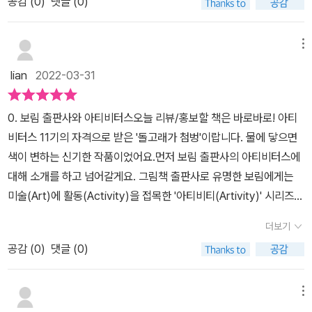
공감 (
0
)
댓글 (0)
메뉴
lian
2022-03-31
​​0. 보림 출판사와 아티비터스오늘 리뷰/홍보할 책은 바로바로! 아티
비터스 11기의 자격으로 받은 '돌고래가 첨벙'이랍니다. 물에 닿으면
색이 변하는 신기한 작품이었어요.먼저 보림 출판사의 아티비터스에
대해 소개를 하고 넘어갈게요. 그림책 출판사로 유명한 보림에게는
미술(Art)에 활동(Activity)을 접목한 '아티비티(Artivity)' 시리즈가
있어요. 여기에 사람을 의미하는 er이 붙고 복수형 s가 붙어 아티비터
더보기
스(Artiviters)가 되었답니다.보림 출판사 시리즈 중 하나, 아티비티
공감 (
0
)
댓글 (0)
Art + Activity = Artivity보림 출판사 대학생 서포터즈, 아티비터스
Artivity + er + s = Ariviters아티비터스는 대학교 2-3학년으로 이
루어져 있고 독자의 능동적인 참여를 강조하는 아티비티 시리즈와 보
메뉴