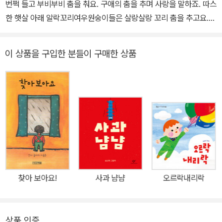
번쩍 들고 부비부비 춤을 춰요. 구애의 춤을 추며 사랑을 말하죠. 따스
한 햇살 아래 알락꼬리여우원숭이들은 살랑살랑 꼬리 춤을 추고요.
보글보글 갯벌에서는 집개발을 흔드는 농게들이 참방참방 사랑을 고
백해요. 하얀 두루미도 너울너울 날갯짓으로 춤추며 사랑한다고 말해
이 상품을 구입한 분들이 구매한 상품
요. 세상의 동물들은 생김새도 크기도, 사는 곳도 모두 다르지만, 저마
다의 표정과 몸짓, 그리고 마음을 다해 사랑을 표현해요. 이 아름다운
구애의 춤은 생명의 빛이 되어 세상을 환하게 물들여요. 리듬감 있는
글과 역동적인 그림은 마음을 풍요롭게 해요 《사랑한다는 말이에요》
는 사랑을 표현하는 장면과 사랑의 춤을 추는 장면이 두 박자로 구성
되어 있어, 영유아들이 직관적으로 책장을 넘기며 이야기에 몰입할
수 있어요. 의성어와 의태어를 적극적으로 활용한 글에서는 경쾌한
리듬과 음률이 느껴지고, 그림은 보색과 동색을 조화롭게 배치해 생
동감 넘치는 동물들의 춤을 표현했어요. 이 책은 우리가 알아차리지
찾아 보아요!
사과 냠냠
오르락내리락
못하는 순간에도 세상은 사랑으로 가득하다는 사실을 전하고 있어요.
그 충만한 사랑의 에너지가 아기들의 마음을 더욱 따뜻하고 풍요롭게
해 줄 거예요. 심사평 산과 들 그리고 바다. 온 세상 크고 작은 생명들
상품 인증