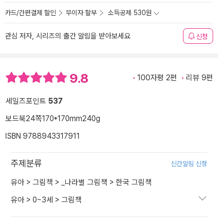
카드/간편결제 할인
무이자 할부
소득공제 530원
관심 저자, 시리즈의 출간 알림을 받아보세요
신청
9.8
100자평 2편
리뷰 9편
세일즈포인트
537
보드북
24쪽
170*170mm
240g
ISBN 9788943317911
주제분류
신간알림 신청
유아
>
그림책
>
_나라별 그림책
>
한국 그림책
유아
>
0~3세
>
그림책