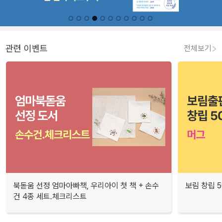
관련 이벤트
전체보기
북돋움 선정 엄마아빠책, 우리아이 첫 책 + 손수
보림 창립 
건 4종 세트.체크리스트