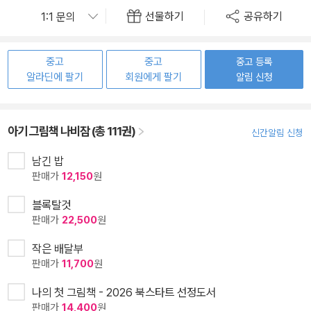
선물하기
공유하기
중고
중고
중고 등록
알라딘에 팔기
회원에게 팔기
알림 신청
아기 그림책 나비잠 (총 111권)
신간알림 신청
남긴 밥
판매가
12,150
원
블록탈것
판매가
22,500
원
작은 배달부
판매가
11,700
원
나의 첫 그림책 - 2026 북스타트 선정도서
판매가
14,400
원