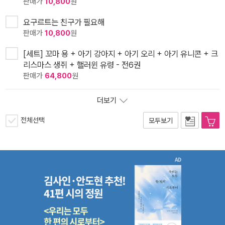
판매가
10,800
원
요구르트는 친구가 필요해
판매가
10,800
원
[세트] 꼬마 용 + 아기 강아지 + 아기 오리 + 아기 유니콘 + 크
리스마스 생쥐 + 핼러윈 유령 - 전6권
판매가
64,800
원
더보기
전체선택
모두보기