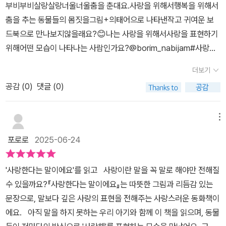
부비부비살랑살랑너울너울춤을 춘대요.사랑을 위해서행복을 위해서
모양을 뜻해요.춤을 추는 듯한 구애 동작으로 유명한푸른발부비새의
춤을 추는 동물들의 몸짓을그림+의태어으로 나타낸작고 귀여운 보
마음을 가득 담은 춤.알락꼬리여우원숭이는 애니메이션 <마다카스카
드북으로 만나보지않을래요?😊나는 사랑을 위해서사랑을 표현하기
르 펭귄>에 등장해서여우원숭이 중에서 가장 유명한 친구들이죠.흑
위해어떤 모습이 나타나는 사람인가요?@borim_nabijam#사랑한
백의 꼬리색 때문에 호랑꼬리여우원숭이라고도 불리며,탐스러운 꼬
다는말이에요#이이서#보림#동물그림책#의태어#도서협찬#책리뷰
리로 춤을 추며 마음을 전해요.커다란 몸을 우아하게 유영하며왈츠를
더보기
#그림책리뷰#그림책추천#그림책테라피#그림책살롱
추듯 두 손 꼭 잡고 있는 긴수염고래.사랑스러운 눈빛과 부드러운 몸
공감 (
0
)
댓글 (0)
짓이 너무 아름다워요~~푸른발부비새,알락꼬리여우원숭이,전갈,농
게,긴흰수염고래,두루미,저마다의 방식으로 서로를 바라보며온몸으
메뉴
로 전하는 메시지는 바로,,사랑한다는 말이에요.언어적 요소만으로
표현할 수 없는 것들,,표정, 몸짓, 자세, 눈빛, 미소, 음색,비언어적 요
포로로
2025-06-24
소여서 더욱 와닿을 수 있는 그 말.마치 글만 있는 것보다그림과 글이
함께여서 더욱 생생히 와닿을 수 있는 그림책처럼사랑하는 마음을 가
'사랑한다는 말이에요'를 읽고⠀사랑이란 말을 꼭 말로 해야만 전해질
득 표현하는 친구들을 만나보아요.*** 서평이벤트를 통해 출판사에
수 있을까요?『사랑한다는 말이에요』는 따뜻한 그림과 리듬감 있는
서 도서를 지원받아 쓴 후기입니다^-^
문장으로, 말보다 깊은 사랑의 표현을 전해주는 사랑스러운 동화책이
에요.⠀아직 말을 하지 못하는 우리 아기와 함께 이 책을 읽으며, 동물