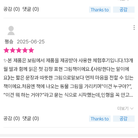
공감 (
0
)
댓글 (0)
메뉴
쩡승
2025-06-25
✨본 제품은 보림에서 제품을 제공받아 사용한 체험후기입니다.13개
월 딸과 함께 읽은 첫 감정 표현 그림책이에요.《사랑한다는 말이에
요》는 짧은 문장과 따뜻한 그림으로말보다 먼저 마음을 전할 수 있는
책이에요.처음엔 책에 나오는 동물 그림을 가리키며“이건 누구야?”,
“이건 뭐 하는 거야?”라고 묻는 식으로 시작했는데,인형을 꼭 안고
'사랑해요~'하는 스킨십까지 연장해서 책육아했네요.보드북이라 물
더보기
고 빨아도 안전했고,매일 아침 책을 들고 오는 아이 덕분에저희 집은
공감 (
0
)
댓글 (0)
자연스럽게 ‘사랑 표현 루틴’을 만들게 되었어요.부모와 아이 모두의
마음이 따뜻해지는 책.감정 교육의 첫 시작으로 강력 추천합니다.