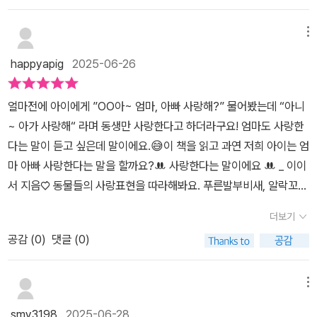
비 춤을 춘다는 걸 볼 수 있습니다. 그 다음은요? 알락꼬리여우원숭
이들이 나오고요. 그 뒤로 전갈, 농게, 고래, 두루미들이 나옵니다. 고
메뉴
래들이 두 손 꼭 잡고 속삭이는 장면 좀 보세요. 매끈한 몸과 물결치는
happyapig
2025-06-26
바닷물, 그리고 환희에 젖은 고래들의 모습이 참 아름답지요? 두루미
들이 서로 머리를 맞대고 눈을 마주치고 있네요. 아기는 '하트!'라고
얼마전에 아이에게 ”OO아~ 엄마, 아빠 사랑해?” 물어봤는데 “아니
외쳤습니다ㅎㅎㅎ뒷표지를 보니, 어머나!아기새가 둘이나 태어났네
~ 아가 사랑해“ 라며 동생만 사랑한다고 하더라구요! 엄마도 사랑한
요!!!함께 걸으며 시선을 주고 받는 양육자와 아기새의 모습이 흐뭇합
다는 말이 듣고 싶은데 말이에요.😅이 책을 읽고 과연 저희 아이는 엄
니다.하늘에서, 숲에서, 사막에서, 갯벌에서, 바다에서, 강가에서. 서
마 아빠 사랑한다는 말을 할까요?ꔚ 사랑한다는 말이에요 ꔚ _ 이이
식지도, 동물의 종도 다양하게 담아주신 덕에 지식그림책처럼 깊이
서 지음♡̇ 동물들의 사랑표현을 따라해봐요. 푸른발부비새, 알락꼬리
파고들어 보는 재미도 있겠어요. 여러 곳에서 사는 동물들이 서로 사
여우원숭이 등 처음보는 동물들도 많네요~춤을 추며, 두 손 꼭 잡고
랑하는 모습을 생동감있게 보여주는 책이었습니다. 단순해보이는 보
더보기
속삭이며 사랑한다고 하는 동물들을 보며 아이도 따라해봤어요. 손을
드북이지만 생기넘치는 색채와 입에 착착 붙는 꾸밈말, 화면을 가득
공감 (
0
)
댓글 (0)
꼭 잡는다는 부분에서 저에게 손을 잡아달라는 아이가 너무 사랑스러
채우는 동물들의 기쁨이 전해지는 사랑스러운 책이었어요. 아기에게
웠답니다. ♡̈ 예쁜 의성어, 의태어를 배워봐요. 발밤발밤(한 걸음 한
도 이 환희와 사랑이 전해졌기를 바라봅니다. 함께 동작을 따라해보
걸음 천천히 걷는 모양), 찰랑찰랑, 일렁일렁, 너울너울 이런 예쁜 의
메뉴
는 것도 재밌겠어요. 멋진 책 선물 감사합니다. 이 글은 제이포럼 서평
성어, 의태어는 마치 동물들과 함께 있는듯한 느낌을 줘요. 우리말이
이벤트에 응모해 책을 제공받아 작성했습니다.
smy3198
2025-06-28