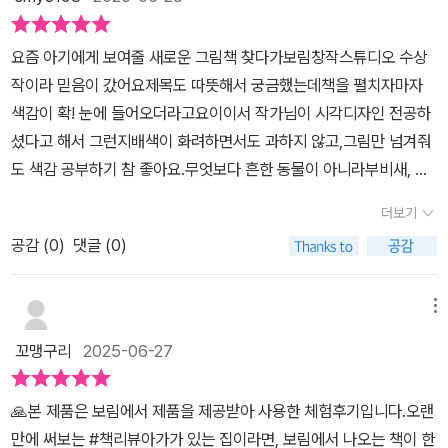
이렇게 예쁘다는걸 다시 한 번 느끼네요. 여러 동물들의 사랑표현을
따라해본 그리고 책을 몇 번 읽은 뒤.. “OO아 사랑해~”“엄.마.사.앙.
요즘 아기에게 보여줄 새로운 그림책 찾다가보림창작스튜디오 수상
해” 발음은 좋지 않지만 한 글자씩 말해보는 사랑해😍엄마는 감동을
작이라 믿음이 갔어요제목도 따뜻해서 궁금했는데책을 펼치자마자
선물 받았답니다.
색감이 확! 눈에 들어오더라고요이이서 작가님이 시각디자인 전공하
셨다고 해서 그런지배색이 화려하면서도 과하지 않고,그림만 넘겨줘
도 색감 공부하기 참 좋아요.무엇보다 흔한 동물이 아니라부비새, 알
락꼬리여우원숭이, 농게 같은특별한 동물들의 몸짓으로 ‘사랑’을 춤
더보기
처럼 풀어내는 게 인상적이었어요아기는 구애라는 말을 모르지만,동
공감 (
0
)
댓글 (0)
물마다 다르게 춤추듯 움직이는 걸 보며다양한 표현이 있다는 걸 자
연스럽게 느낄 수 있더라고요보드북이라 아기가 스스로 넘기기도 좋
고집중해서 그림 보는 시간이 늘어 만족스러워요또 이 책을 통해 아
메뉴
이와 교감이 더 늘었어요 사랑은 서로가 느낄 수 있는 교감이라고 생
꼬맹구리
2025-06-27
각해요그 교감을 아이가 이 책을 통해 느끼지않았을까해요마지막으
로보림창작스튜디오 수상작답게 마음에 들어 추천합니다 #사랑한다
🙏본 제품은 보림에서 제품을 제공받아 사용한 체험후기입니다.오랜
는말이에요 #보림창작스튜디오 #영유아보드북 #그림책추천
만에 써보는 #책리뷰아가가 있는 집이라면, 보림에서 나오는 책이 한