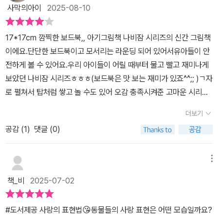
사막의아이
2025-08-10
17*17cm 깜찍한 보드북,, 아기그림책 나비잠 시리즈의 신간 그림책
이에요.단단한 보드북이고 모서리는 라운딩 되어 있어서유아들이 안
전하게 볼 수 있어요.우리 아이들이 어릴 때부터 물고 빨고 재미나게
보았던 나비잠 시리즈ㅎㅎㅎ(보드북은 맛 보는 재미가 있죠^^;; )ㄱ자
로 펼쳐서 탑처럼 쌓고 놀 수도 있어 오감 충족시켜준 고마운 시리즈.
아이들에게 생소한 동물들도 나와서 사진을 보면서 함께 찾아봐도 좋
더보기
고,,의태어가 많이 나와서부비부비~~ 살랑살랑~~ 말놀이하기 좋아
공감 (
1
)
댓글 (0)
요.푸른발부비새 ( Blue-footed booby )booby 가 '멍청이'라는
뜻이 있어 <푸른발얼가니새>라고도 불리는 푸른발부비새.이름이 이
상하다고 놀림받는 동물들이 개명하겠다고 나오는 그림책의 표지로
메뉴
도 등장하죠ㅎㅎ몸은 흰색, 회색이라 더욱 또렷하게 보이는 푸른 발
책_비
2025-07-02
이 매력 포인트인데요,,주로 섭취하는 먹이에 함유된 카로티노이드
색소 때문이라고 해요.푸른발부비새가 발밤발밤 걸어와부비부비 춤
#도서제공 사랑의 표현법😘동물들의 사랑 표현은 어떤 모습일까요?
을 춰요.너무 예쁜 우리말 '발밤발밤'은 한 걸음 한 걸음 천천히 걷는