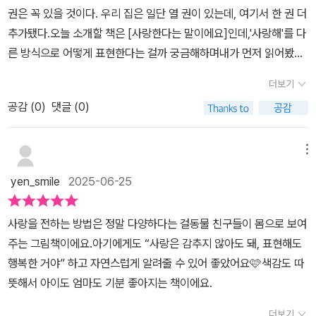
권은 꼭 있을 것이다. 우리 집은 일단 열 권이 있는데, 여기서 한 권 더
추가됐다.오늘 소개할 책은 [사랑한다는 말이에요]인데,'사랑해'를 다
른 방식으로 어떻게 표현한다는 걸까 궁금해하며내가 먼저 읽어봤다.
나는 늘 아가에게 '사랑해' '오늘도 행복했어?'라고 물어보는 말이 내
더보기
가 하는 사랑을 표현하는 전부라고 생각했는데... 이미 나는 온몸으로
공감 (
0
)
댓글 (0)
매일 보여주고 있었다.아가가 머리를 완전히 가누게 된 이후로 냉장
고 문에 비치는 거울을 보며 여러 국가의 댄스 음악에 맞춰 춤을 췄다.
나는 아가와 함께 있는 이 순간이 너무 행복해서 춤을 췄고, 그건 내가
메뉴
지금 아가를 정말 많이 사랑한다는 또 다른 표현이었다는 것이 이 책
yen_smile
2025-06-25
을 통해 알게 됐다.아가에게 쏟는 사랑이 혹시나 부족하지 않을까, 오
늘은 속상한 일이 없었을까 매일 저녁 아가를 재우고 옆에 누워 아가
사랑을 전하는 방법은 정말 다양하다는 걸동물 친구들이 몸으로 보여
머리를 쓰다듬으며 생각한다. 온몸으로 날 사랑한다고 말해주고 있는
주는 그림책이에요.아기에게도 “사랑은 감추지 않아도 돼, 표현해도
아가에게 나도 온몸으로 말해줘야겠다.I love you, Shall we danc
행복한 거야” 하고 자연스럽게 알려줄 수 있어 좋았어요🩷색감도 따
e?#보림 #보림출판사 #보림보드북 #그림책추천 #보드북추천 #사
뜻해서 아이도 엄마도 기분 좋아지는 책이에요.
랑한다는말이에요 #이이서 #협찬도서 @borim_nabijam
더보기