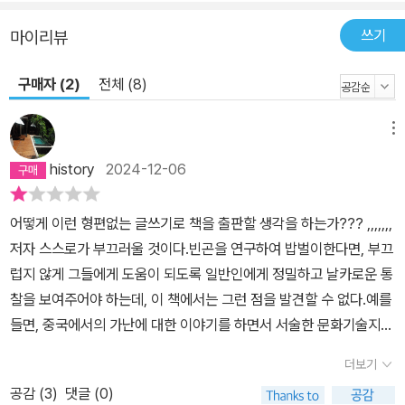
엿볼 미지의 땅으로, 진로에 관한 고민이 마구잡이로 뒤엉켰을 때 잠
쓰기
마이리뷰
시 유예가 허락되는 명분으로 해외를 상상하는 청년도 많다. 해외라
는 우회로를 거쳐 휴식, 커리어, 대안적 삶, 사회적 인정을 얻고 싶다
구매자 (2)
전체 (8)
는 욕망이, 발전이 고용을 담보로 하지 않는 사회에서 잉여가 되지 않
으려는 절박함과 겹친 것이다.” 동시대 빈곤을 어디로 나아가게 할 것
메뉴
인가? 여기서 다시 한번 빈곤 인식의 지평을 넓히며 저자는 ‘인류세
history
2024-12-06
의 빈곤’으로 논의를 마무리한다. 더 정확히 말하자면 비인간-빈자의
취약한 삶에 대해. 인간을 제외한 지구상의 생명체, 나아가 지구 행성
자체도 빈곤 통치와 착취 구조에서 열외가 아니며, 인간-빈자가 경험
어떻게 이런 형편없는 글쓰기로 책을 출판할 생각을 하는가??? ,,,,,,,
한 빈곤 통치의 역사는 그대로(“자연을 가능한 한 저렴하게 일하게
저자 스스로가 부끄러울 것이다.빈곤을 연구하여 밥벌이한다면, 부끄
함으로써”), 더 가혹하게 답습된다. 역사 이전부터 계속된 비인간-빈
럽지 않게 그들에게 도움이 되도록 일반인에게 정밀하고 날카로운 통
자의 수난은 노동과 수급, 의존과 자립으로 분류해 처리하기에는 너
찰을 보여주어야 하는데, 이 책에서는 그런 점을 발견할 수 없다.예를
무나 거대한 위기로 인간-빈자와 연결되어버렸다. 빈곤을 과정으로
들면, 중국에서의 가난에 대한 이야기를 하면서 서술한 문화기술지는
인식하고 감각할 필요는 이전과 다른 양상으로 긴밀해진 자연과의 관
무슨 의미가 있는지 모르겠다. 낯설게 바라본 것도 아니고, 그냥 한 여
더보기
계 안에서 더욱 강조된다. 다른 빈곤을 출현시키고 싶다면 다른 배치
인의 이야기로 끝.....무슨 의미가 있나??결론도 애매하고??어떻게
공감 (
3
)
댓글 (0)
를 만들어야 한다 「서문」에서 밝히듯 이 책에서 저자는 “물질적 결핍
이런 알맹이없고, 문학적인 면모도 부족하기 짝이 없는 책이 3쇄까지