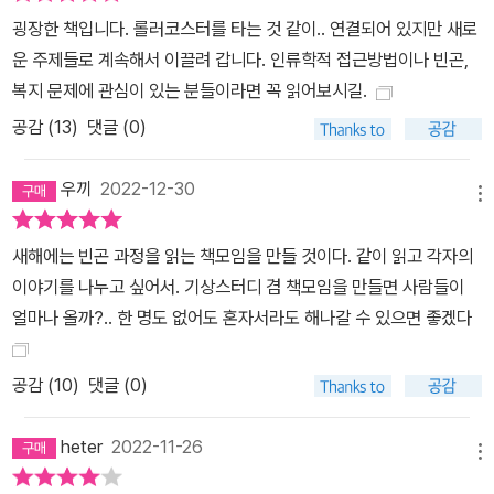
he poor’을 구성하게 된 것은 근대 이후”라고 이 책은 지적한다. 가
굉장한 책입니다. 롤러코스터를 타는 것 같이.. 연결되어 있지만 새로
난을 물질적 결핍에 기반해 생각한다면 인류 역사는 가난의 역사이
운 주제들로 계속해서 이끌려 갑니다. 인류학적 접근방법이나 빈곤,
고, 가난을 벗어나 목숨을 지키려는 생존의 역사다. 약육강식의 전쟁
복지 문제에 관심이 있는 분들이라면 꼭 읽어보시길.
도, 함께 살아내려는 나눔도 이 역사의 일부다. 벗어나길 갈망한다는
공감 (
13
)
댓글 (0)
점에서, 가난에는 부정否定성이 짙게 배어 있다. 종교적 신념에 따른
자발적 가난이라고 예외로 봐야 할까. 중세 유럽을 연구한 학자들은
우끼
2022-12-30
메뉴
기독교의 등장이 빈곤과 자선에 종교적 가치를 부여함으로써 인식의
전환을 가져왔지만, 이 시대에도 빈곤에 대한 시선은 이중적이었다고
새해에는 빈곤 과정을 읽는 책모임을 만들 것이다. 같이 읽고 각자의
말한다. 종교적 실천으로서의 빈곤은 찬양받았지만, 현실에서 어쩔
이야기를 나누고 싶어서. 기상스터디 겸 책모임을 만들면 사람들이
수 없이 겪는 빈곤은 죄의 대가이자 신의 처벌로 여겨졌다.”(28~29)
얼마나 올까?.. 한 명도 없어도 혼자서라도 해나갈 수 있으면 좋겠다
요컨대 빈곤은 구성된다. 기초생활수급제도가 마련되고 사회보장 수
준이 개선되는 와중에도 이러한 구성에 의해 가난은 ‘증명해야 하는
공감 (
10
)
댓글 (0)
것’으로 남고, 실업 질병 노령화 등 취약한 삶에서 맞닥뜨리는 현실은
‘노동능력 상실’이라는 부담이 되며, 의존은 ‘지긋지긋한 결함’으로 낙
heter
2022-11-26
인찍히고, 변화는 ‘통제 가능한 수준’에 고착된다. 여기서 노동은 가치
메뉴
판단의 절대 기준이 되곤 한다. 노동 대 빈곤, 노동자 대 빈자라는 이