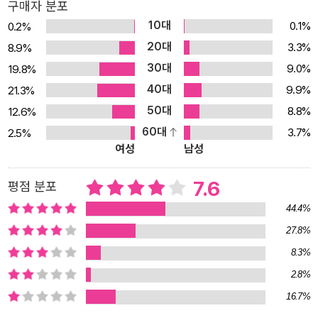
구매자 분포
것도 없고 돌봐줄 이도 없는 상태, 물질적 결핍과 경제적 고립, 약자,
10대
0.1%
0.2%
피해자, 수급자, 의존자 따위의 전형적 분류로 답변되어왔던 이 질문
20대
3.3%
8.9%
에 간단히 답하기를 부러 실패하고 내려진 답을 거듭 번복하면서, 빈
30대
9.0%
19.8%
곤은 빈자에게 그렇듯 독자에게도 과정이 된다. 그것은 어떤 과정일
40대
9.9%
21.3%
까? 도시 빈민, 공장노동자, 수급자, 불안한 청년, 농민공, 이주자, 여
50대
8.8%
12.6%
성, 토착민, 노예, 그리고 역사 이전부터 착취당해온 비인간까지……
60대
3.7%
2.5%
이 책에 소환되는 빈자에는 경계가 없다. 빈자의 외연은 이 사회의 통
여성
남성
치 방식과 그에 연루된 사람들의 관계 속에서 계속 확장된다. 가난한
이의 생활을 일정 기간 지켜보고 그의 생애 발걸음에 보폭을 맞추다
7.6
평점 분포
보면 물질적 궁박함으로 표상된 빈곤이란 상태가 실은 실존의 결핍을
44.4%
메우려는 끝없는 분전이라는 것을 알 수 있다. 주어진 조건이 어찌됐
27.8%
건 취약한 존재가 세계 속에서 진정한 자기 자리를 찾기 위해 부단히
8.3%
노력하는 과정, 그것이 빈곤이라고 20년간 빈곤을 연구해온 저자는
이야기한다. “이 나라는 내가 진정으로 어떤 인간인지 알려고 하지 않
2.8%
는다.”(117) 이 책의 문화기술지에 등장하는 어느 청년 노동자의 말
16.7%
은 빈곤 과정의 본질을 정확히 꼬집는다. 이 사회에서 누가 빈자인지