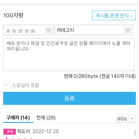
를 가려내고 그의 빈곤을 처리하는 것―그의 의존을 자립 상태로 만
100자평
게시물 운영 원칙
드는 것―보다 더 중요한 건 그가 어떤 인간인지에 관심을 가지는 것
이다. 빈곤 과정에의 동참은 거기서부터 시작되며, “별 볼 일 없는 일
카테고리
상을 함께 견디며, 그럼에도 누구든 지금보다 더 나은 세계-내-자리
를 확보할 자격이 있음을 서로 배우는” 것이 인류학자인 저자가 빈곤
과 동거하고 빈곤을 정치적 의제로 소환해온 방식이다. 빈민을 구성
하고 빈곤을 배치하는 빈곤 통치와 빈곤 산업 진짜 가난, 가짜 가난이
따로 있다는 믿음은 오랫동안 가난 논쟁의 불씨가 되어왔다. 2019년
현재
0
/280byte (한글 140자 이내)
어느 설문조사에선 “나는 가난하다”고 응답한 이의 11퍼센트가 연봉
6000만 원 이상, 자가 소유자가 52퍼센트였는가 하면, 20억짜리 집
스포일러 포함
을 소유하고도 “전형적인 하우스푸어 중산층”을 자처한 글이 온라인
등록
에서 화제가 됐다. 너 나 할 것 없이 자기는 가난하다고 이야기한다.
박완서 단편소설 「도둑맞은 가난」부터 영화 「나, 다니엘 블레이크」,
구매자 (14)
전체 (29)
넷플릭스 시리즈 「오징어 게임」까지, 가난이 무엇인지 안다면 아는 우
리에게 가공된 가난 서사에 이입하기란 그리 어려운 일이 아니다. 많
득도리
2022-12-25
메뉴
은 사람이 세간의 가난 서사에 억울해할 수 있고, 상대적 박탈감을 느