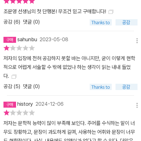
내려간다. 폭스콘 공장노동자–커뮤니티센터의 자원봉사자-보험판매
조문영 선생님의 첫 단행본! 무조건 믿고 구매합니다!
원-배우자이자 부양자로 임금노동 가사노동 돌봄노동 분배노동을 하
공감 (
6
)
댓글 (0)
며 ‘사회적 공장’에서 “부단히 가치를 만들어냈지만, 그러는 동안 소
외의 경험도 동시에 누적”되고, “관계의 생성과 단절 (…) 기대와 체
sahunbu
2023-05-08
념이 반복되고 뒤얽히는 과정”이 쭤메이의 일상을 통해 그려진다. 다
메뉴
음은 토지를 되찾기 위해 시댁 마을과 친정이 있는 도시, 관공서와 모
저자의 입장에 전혀 공감하지 못할 바는 아니지만, 굳이 이렇게 현학
델하우스를 불안하게 전전하는 쑨위펀의 여정이다. 그 과정에서 끊임
적으로 어렵게 서술할 수 밖에 없었나 하는 생각이 읽는 내내 들었
없이 ‘자격’을 의심받으며, 제도권과 시장의 무시, 가족의 경계와 무관
다.
심 속에서 자격 없음의 감각을 내면화한 쑨위펀은 어느 쪽에서도 집
공감 (
5
)
댓글 (0)
을 찾지 못한다. 장면이 바뀌고, 취약한 내면을 더 넓은 세상과 대면시
키며 책은 글로벌 빈곤과 접속한 청년들의 빈곤 감각에 주목한다. “빈
history
2024-12-06
자와 바깥 세계를 연결해내는 핵심 고리”, 바로 실존의 빈곤이다. 이
메뉴
들은 자기 빈곤을 안고도 “글로벌 빈곤의 퇴마사를 자처”하며 개발·
원조 프로젝트에 투신해 빈곤산업을 떠받친다. 빈곤이 구조적 불평등
저자는 문학적 능력이 많이 부족해 보인다. 주어를 수식하는 말이 너
을 가리는 글로벌 질서의 매개로 등장하고 국제정치의 역동에 따라
무도 장황하고, 문장이 과도하게 길며, 사용하는 어휘와 문장이 너무
더욱 복잡한 지형을 형성하는 과정에서 국제기구와 ‘윤리적 기업’은
도 현학적이다. 사실, 내용에도 알맹이가 없다고 할 수 있다. 더많은