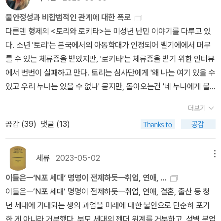
도서관에서 대출을 3권 빌렸는데 1권만 완독하고 1권은 진행중이고 1
직후사>는 말해 무엇하랴. 이 달의 원픽으로 뽑을 수밖에 없는 책이
이었습니다(p64). 개인이 가족에 의존하거나 속한 공동체에 의존하
갈 수 있는게 아닐까 싶어서 읽어보게 된 책이다.사실 계기는 소설이
을 묘사하며 저자는 오랫동안 떨치지 못한 그 감각을 좀더 구체적인
권은 아직 시작도 못했다. 일주일 연장했는데 대출 기간이 또 임박...!
불안정성과 비합법적인 관계에 대한 폭로
다. 가장 흥미롭게 읽었으며 읽는 내내 후속 공부를 떠올릴 수밖에 없
는 건 사실 너무나 당연한 일인데 경제개발이 시작된 한국에서 스스
었다.'카밀라 그레베'의 《애프터 쉬즈 곤》에는 난민에 대한 혐오를 가
언어로 설명해낸다. 돌이켜보면, 나를 인류학의 세계로 이끈 것은 머
역시 도서관 대출은 2권까지가 적당한 것 같다. 3권 넘어가면 힘들
다른덴 형제의 <토리와 로키타>는 미성년 난민 이야기를 다루고 있
게 만들었다. 인문, 사회 분야의 책들 2권은 모두 좋았다. 이런 책들을
로 살수 없는 사람들을 무능력하다고 ‘낙인(烙印)을 찍고 경멸해 온
지고 있던 인물이 그 자신이 난민이었음을 깨닫게 되는 장면이 있다.
나먼 지역에 대한 관심도, 인류 보편의 법칙을 발견하겠다는 야심도
군...이 책들 포함해서 주말에는 열독하는 것으로^^;
다. 소년 '토리'는 본국에서의 아동학대가 인정되어 벨기에에서 머무
읽으며 주변을 다시 한번 돌아보고 잠시나마 반성하는 시간을 갖는
것은 아닌지 말입니다. 마지막 9장은 코로나 19 팬데믹과 기후위기
어딘가에서 일어나고 있는 일이라면 바로 여기에서도 일어날 수 있는
아니고, 타자의 행위가 나의 분류 체계를 흔드는 경험이었다.(376)
를 수 있는 체류증을 받았지만, '로키타'는 체류증을 받기 위한 인터뷰
다. 주변에 있지만 외면하는 일들이 비일비재한데 문제는 이것이 나
로 서구의 학자들이 개념화하기 시작한 인류세 (Anthropocene, 人
일이고, 등장인물의 '내가?' 를 보고 난민에 대해 너무 모르고 살지는
이러한 경험을 떠올리며 그가 자주 언급하는 단어는 ‘긴장’이다. 복수
에서 번번이 실패하고 만다. 토리는 심사단에게 '왜 나는 여기 있을 수
에게도 언제든 닥칠 수 있는 일임에도 돌아보지 않는다는데 있다. 간
類世)시대에서의 빈곤에 대한 담론으로 단순히 인간사이에서의 빈
말자, 하고 장 지글러를 읽게 되었다.나는 우리가 이 책을 읽어봐야 한
複數의 세계에서 하나의 세계가 또 다른 세계를 제대로 대면할 때 발
있고 우리 누나는 있을 수 없냐' 묻지만, 돌아오는건 '네 누나에게 물
만에 한국 단편 소설을 읽었고 좋은 에세이를 읽었다. 가슴이 말랑말
곤 뿐만 아니라 인간과 비인간사이의 관계를 인식하는 새로운 주장을
다고 생각한다. 여섯번째 책은 '게일 다인스'의 《포르노랜드》2000년
생하는 긴장―저자는 이때를 ‘인류학적 순간’이라고 여기는 듯이 계
어보렴' 이라는 싸늘한 대답이다. 우리 누나와 내가 함께 있을 수 없다
랑해지는 시간이었는데 이럴 때는 이성을 내려 놓고 마음으로 절로
소개합니다. 그리고 한국에서 활동하는 빈곤활동가들이 현장에서 같
에서 2024년까지 가장 크게 발전하고 가장 빠른 속도로 발전한 게
속해서 긴장한 자세를 견지하고, 긴장되는 구도를 발견하며, 긴장감
더보기
면, 나를 누가 돌봐주죠? 이 커다란 문제 앞에 아무도 답을 주지 않고
다가가게 된다. 덕분에 관심이 가는 한국 작가가 생겼고 보고 싶은 영
이 살며 삶을 살아가는 중요성을 강조합니다. 누가 누구를 가르치는
포르노가 아닐까.지금의 포르노는 중장년이 알고 있는 그 포르노가
이 감도는 조건을 마련하려 한다. 고루하고 부조리하고 꺼림칙한 기
공감 (
39
)
댓글 (13)
시간은 흘러간다.영화에서 보여지는 대화들로 토리와 로키타가 친남
화가 생겼으며 읽고 싶은 책이 생겼다. 공포의 권력은 참 어렵게 읽었
계몽이 아니라 활동가들이 사회의일부에서 그 변화를 일으키고 스스
아니다.포르노 안에는 우리의 주변인물이, 어쩌면 바로 내가 있을 수
존 논의와 불화하며 배치된 것을 재배치하고 분류를 해체하며 낙인을
매가 아니라는 걸 알 수 있다. 그들은 밀입국하던 배에서 만나 서로를
다. 가장 어렵게 읽어서 그런지 애증을 갖게 되기도... 그래도 아브젝
로도 변해가는 것이 아닌가하고 생각해봅니다. 경제현상과 경제정책
도 있고, 그리고 그 안에서 많은 여성들이 학대를 당하며, 그리고 그
헤집어 가능성을 끄집어내는 동안 인류학자인 그는 “초연한 관찰자
의지하게 되었고, 체류증을 더 쉽게 받을 수 있을지도 몰라서 친남매
시옹에 대한 어렴풋한 개념을 정리하였고 앞으로 읽는 책들은 상대적
세류
2023-05-02
메뉴
의 역사, 정부와 정치의 역할, 민주주의가 어떻게 왜곡되어왔는지, 디
안에서 빈번하게 폭력과 여성혐오 인종혐오가 파생된다.포르노는 낄
로 남기보다는 참여자-연루자”로서 감각을 벼리기를 소망한다. 그 세
로 지내기로 한 것. 서로에게 서로뿐이었던 만큼 이들은 떨어져 지내
으로 이것보다는 낫겠지 하는 생각을 하며 읽게 될 것 같다.무엇보다
지털 생태계가 사회와 경제구조를 어떻게 바꿔왔는지에 주로 주목을
낄거리며 즐길 수 있는 혹은 섹스에 참고할 수 있는 표현의 자유가 아
계가 자기 자신일 때조차. 인류학이라는 특이한 학문 속에서 빈곤과
이들은ㅡ‘N포 세대‘ 명명이 전제하듯ㅡ취업, 연애, ...
는 걸 상상할 수 없다. 어딜 가든 함께 다니고 앞으로도 함께여야 한
지난 달 인문/사회, 에세이, 소설, 페미니즘 등 다양한 분야의 책을 읽
한 반면 최근에 읽은 빈곤에 대한 이 책과 대한민국 초기 정치적 혼란
니다.폭력적 행위이다. 일곱번째 책은 '린다 티라도'의 《핸드 투 마우
빈민을 의제로 삼아온 지 20년이 넘었고, 2012년부터 학부에서 강의
이들은ㅡ‘N포 세대‘ 명명이 전제하듯ㅡ취업, 연애, 결혼, 출산 등 청
다. 그도 그럴것이,이 세상의 어른들이 이들에게 너무 가혹하다. 미성
어서 다행이라 생각한다. 역사책을 읽는 만큼 다양한 책을 읽어야 한
으로 국내에서 난민으로서 삶을 시작할 수 밖에 없었던 한국에서의
스》이다.이 책을 읽고서야 비로소 내가 그동안 빈곤을 제대로 이해하
중인 〈빈곤의 인류학〉 수업도 어느덧 10년을 맞이했다. 노동, 분배,
년 세대에 기대되는 생의 과업을 미래에 대한 불안으로 단순히 포기
년자 난민에게 너무 가혹하다. 쉼터에서 그들을 돌봐주는 어른들이
다는 생각을 점점 하게 되는데 이제 철학과 과학 분야의 책도 조금씩
난민 을 다룬 연구서 , <난민, 경계의 삶, 역사비평사,2023>은 먹고
지 못하고 있었다는 걸 알게 됐다.빈곤은 게으른 사람에게 찾아오는
복지, 이주, 철거, 쪽방촌, 홈리스, 청년, 운동, 기후위기 등 다양한 주
한 게 아니라 거부했다. 부모 세대의 젠더 위계를 거부하고, 성별 분업