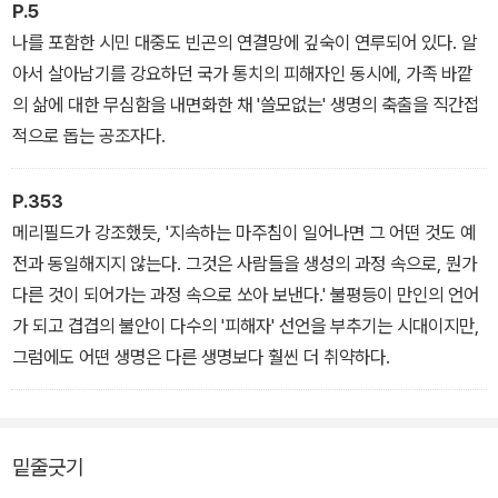
격 없음의 판정은 가까이에서 마주하는 사람들, 심지어 가장 친밀한
바란다. 지구생활자-파괴자가 품어온—감각, 세계상, 열망의
P.5
사람들에 의해 계속됐다. 동행하면서 주저하기를 반복했던 나도, 거
총체로서—발전의 꿈이 ‘그’라는 존재와 등치될 만큼 얼마나 강렬한
나를 포함한 시민 대중도 빈곤의 연결망에 깊숙이 연루되어 있다. 알
듭 노력하고 거듭 ‘부적절한’ 존재임을 확인받으며 점점 움츠러든 쑨
것인지, 문화와 상징, 이데올로기, 제도와 정책, 교육과 미디어, 일자
아서 살아남기를 강요하던 국가 통치의 피해자인 동시에, 가족 바깥
위펀 자신도 예외일 수 없었다.
리와 사회보장 등이 얼기설기 엮이고 시너지를 발휘하면서 발전의 꿈
의 삶에 대한 무심함을 내면화한 채 '쓸모없는' 생명의 축출을 직간접
_「집으로 가는 길」
이 아닌 다른 꿈을 꾸는 것이 어떻게 막히고 불온시되었는지, 어떤 감
적으로 돕는 공조자다.
당하기 힘든 규범과 질서를 강요하고 낙인을 부과했는지, 그렇게 집
요하게 추구했던 꿈이 어떻게 현실이 되고 또 좌절되었는지 각자의
P.353
생애 경험에서 출발하여 말하고, 쓰고, 읽고, 대화하는 공론장이 필요
메리필드가 강조했듯, '지속하는 마주침이 일어나면 그 어떤 것도 예
하다.
전과 동일해지지 않는다. 그것은 사람들을 생성의 과정 속으로, 뭔가
_「인류세의 빈곤」
다른 것이 되어가는 과정 속으로 쏘아 보낸다.' 불평등이 만인의 언어
가 되고 겹겹의 불안이 다수의 '피해자' 선언을 부추기는 시대이지만,
그럼에도 어떤 생명은 다른 생명보다 훨씬 더 취약하다.
밑줄긋기