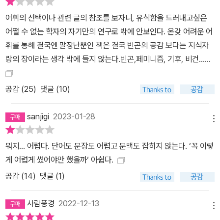
낄 수 있으며, 심지어는 좌절 내지 열광까지 할 수 있다. 그럼에도 현
어휘의 선택이나 관련 글의 참조를 보자니, 유식함을 드러내고싶은
실에 버젓이 존재하는 타인의 빈곤은 여전히 마주치고 접속하기 어려
어쩔 수 없는 학자의 자기만의 연구로 밖에 안보인다. 온갖 어려운 어
운 것으로 남아 있다. “살면서 빈곤을 본 적이 없어요.”(6) “생활고를
휘를 통해 결국엔 말장난뿐인 책은 결국 빈곤의 공감 보다는 지식자
비관해 목숨을 끊은 가족, 엄동설한에도 전기장판을 마음 편히 들여
랑의 장이라는 생각 밖에 들지 않는다.빈곤,페미니즘, 기후, 비건......
놓을 수 없는 쪽방 주민, 코로나로 인한 봉쇄로 일자리를 구하지 못해
바이러스 감염보다 굶주림에 더 시달리는 이주자의 이야기”…… 미디
공감 (
25
)
댓글 (10)
어를 통해 전해지는 가난은 특별할 것 없이 복잡하고 지난한 빈자의
현실과 거리를 두며 세계를 획정하고 서사를 정제해 결과로서의 빈곤
sanjigi
2023-01-28
으로 제시될 뿐이다. 그 결과는 가난의 당사자가 누구인지를 알려 하
메뉴
지 않는다. 그 하나의 세계보다는 개별 서사를 뭉뚱그린 ‘빈곤 문제’의
뭐지… 어렵다. 단어도 문장도 어렵고 문맥도 잡히지 않는다. ‘꼭 이렇
해결이 앞세워진다. 통치 체제가 빈곤을 분류하고 관리해야 할 문제
게 어렵게 썼어야만 했을까‘ 아쉽다.
로 삼으면서, 빈곤을 모두의 의제로 삼고 그에 맞서는 비판과 저항에
공감 (
14
)
댓글 (1)
동참하는 일은 오히려 요원한 과제가 됐다. 이렇게 된 배경에는 ‘의
존’이라는 당연한 존재 양태를 문제시하는 빈곤 통치, 빈곤 산업이 자
사람풍경
2022-12-13
리한다. “가난은 동서고금의 현상이지만, 오늘날 우리가 이를 ‘빈
메뉴
곤’이란 개념으로 문제화하고, 이에 개입하기 위한 대상으로서 ‘빈민t