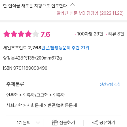
한 인식을 새로운 지평으로 인도한다.
- 알라딘 인문 MD 김경영 (2022.11.22)
7.6
100자평 29편
리뷰 8편
세일즈포인트
2,768
빈곤/불평등문제 주간 21위
양장본
428쪽
135*200mm
672g
ISBN 9791169090490
주제분류
신간알림 신청
인문학
>
인류학/고고학
>
인류학
사회과학
>
사회문제
>
빈곤/불평등문제
선물하기
공유하기