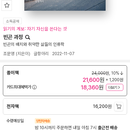
소득공제
읽기의 계보: 자기 자신을 쓴다는 것
빈곤 과정
빈곤의 배치와 취약한 삶들의 인류학
조문영
(지은이)
글항아리
2022-11-07
종이책
24,000
원,
10%
21,600
원
+ 1,200원
18,360
원
카드최대혜택가
더보기
전자책
16,200
원
수령예상일
양탄자배송
밤 10시까지 주문하면 내일 아침 7시
출근전 배송