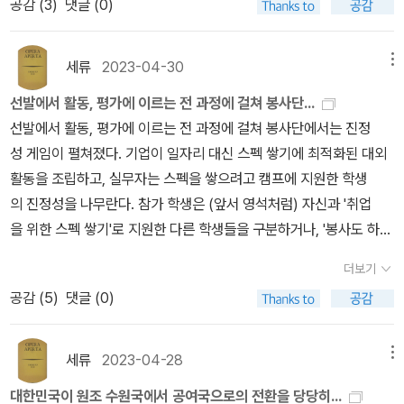
공감 (
3
)
댓글 (0)
일하는 것이다. 그러면 고향에 있는 어머니에게 돈을 보낼 수 있다. 고
도 시타에서 조선족의 상향 이동과 한국인의 하향 이동을 기정사실화
벌어 신흥 부자가 된 소위 ’신조선족‘의 관계는 우리가 흔히 전형적으
잠깐 고민하다가, 마저 쓰고 가는 걸로 하자.. 아홉번째 책은 '캐시 박
가 자의든 타의든 청년을 공론화 · 정책화하는 중심 역할을 맡으면
향에 동생들이 있고 동생들은 학교에 가야 하고 그런데 집에 돈은 없
하면서 ‘성공한 조선족‘과 ‘찌질한 한국인‘을 대별하는 서사는 강력
로 생각하는 ’조선족‘의 이미지와 매우 달라 매우 전복적입니다. 영화
홍'의 《마이너 필링스》이다.점점 더 모국이 아닌 곳에서 살아가는 사
서 딜레마도 커졌다. 청년이 처한 조건이 어떻게 그려지느냐에 따
고, 여기서 제 몸 하나 간수하기도 힘든데 어떻게든 고향에 돈을 보내
한 힘을 발휘한다. 1990년대 한국에 이주 노동 온 조선족과 한국인
에서 보던 거친 조선족이 아니라 중국인으로서 하얼빈에 새로정착한
세류
2023-04-30
메뉴
람들이 많아지는데 이 책은 저자인 캐시 박 홍이 미국에서 아시아인
라 청년에게 부과된 규범도 대책도 바뀌는 상황에서, 어떤 청년은 적
기 위해 노력한다. 이민 브로커가 숨어 있다 벌어들인 돈을 착취하는
의 위계, 그리고 시장경제 초입에 있던 가난한 중국과 선진국 축포
‘찌질한’한국인의 서사가 소개됩니다. 이런 개별적 사례는 조선족에
여성으로 살아가는 것에 대한 이야기를 들려준다.작년 여름 이탈리아
극적으로 자신을 재현하고 어떤 청년은 재현되기만 한다면 위계가 생
선발에서 활동, 평가에 이르는 전 과정에 걸쳐 봉사단...
세상속에 사는 로키타에게, 엄마는 통화할 때면 왜 돈을 못보내냐 너
를 쏘아 올린 한국의 위계가 20여 년이 지나 극적으로 바뀌었다는 점
대한 스테레오타입(stereotype)에 대한 선입견을 무너뜨립니다. 연
에서 잠깐의 인종차별을 당한 후에, 외국에서 사는 사람들은 이런 식
겨날 수밖에 없다. 전자가 교육·문화 자본을 갖춘 청년들이라면, 후자
선발에서 활동, 평가에 이르는 전 과정에 걸쳐 봉사단에서는 진정
돈 다른데 쓰냐며 윽박지른다. 도처에 학대하고 원망하는 어른들 뿐
이 중요하게 작용했다.- P286선양에서 만난 한족 택시기사는 비아
구서이고 심심치 않게 등장하는 학자들의 빈곤담론과 인류학자들의
의 인종 차별을 더 오래 당할텐데, 그런 식이라면 성격까지 바뀔 수 있
는 전자에 의해 또는 미디어에 의해 이따금 호명되고 발굴되는 청년
성 게임이 펼쳐졌다. 기업이 일자리 대신 스펙 쌓기에 최적화된 대외
인데 이 와중에 로키타를 진심으로 다정하게 대해주는 이는 토리 뿐
냥거리는 듯한 어조로 이 차이를 정리했다. '서탑에서 사장과 사기꾼
연구인용(citation)으로 가볍게 읽기는 분명 어려운 책입니다. 하지
겠다는 생각을 했다.외국에서 아시아인 여성으로 살아가는 이야기는
프레카리아트, 예컨대 지방 청년, 실업계 청년, 산업 현장의 청년, 플
활동을 조립하고, 실무자는 스펙을 쌓으려고 캠프에 지원한 학생
이다. 물론 토리에게도 마찬가지. 이들이 그러니 서로와 어떻게든 붙
은 종이 한 장 차이예요. 사기를 쳐서 성공하면 사장님인 거고, 실패하
만 사회를 접근하는 다양한 시각을 보고 인류학자들이 심층인터뷰를
아시아인 여성에게도 그리고 비아시아인에게도 비여성에게도 꼭 필
랫폼 노동자 청년, 수급자 청년, 성매매 청년 등이다.- P321기존
의 진정성을 나무란다. 참가 학생은 (앞서 영석처럼) 자신과 '취업
어 있으려는 것은 당연하다.목표라는 것 그리고 희망이라는 것은 과
면 사기꾼인 거지.' 사업 실패가 납득 가능한 원인에 따른 귀결이 아니
통해 어떤 방식으로 연구하는지를 볼 수 있는 좋은 책 같습니다.
요한 이야기라고 나는 생각한다. 이 책과 함께 백인 여성인 '로빈 디앤
의 빈곤 레짐에서 가난한 사람을 타자화 · 형벌화하는 사고와 행위
을 위한 스펙 쌓기'로 지원한 다른 학생들을 구분하거나, '봉사도 하
거의 나를 보여준다. 장래 희망이 가사 도우미라고 답을 하는 소녀에
라 순전히 우발적이라 생각하는 한국인 자영업자들은 자신의 곤경
젤로'의 《백인의 취향성》도 읽어보기를 추천한다. 열번째 책은 '다니
의 준칙으로 단단히 똬리를 튼 자립이야말로 불안정성을 자기 고통
고 스펙도 쌓으니 일석이조란 생각에' 덤볐는데 '그 이상의 것을 배웠
게는 어떤 시간들이 그동안 있었던걸까. 어떤 시간들이 로키타에게
에 대한 책임을 외부, 특히 성공한 조선족에게 돌렸다.- P292갈등
더보기
엘 글라타우어'의 《새벽 세시, 바람이 부나요?》이다.이 책은 많은 사
의 서사로 선취한 청년들이 자신들의 정당성을 주장하는 근거였던 셈
다'며 진정성의 버전을 업그레이드한다. 실제 활동에서 순수한 봉사
있었길래 인생 목표가 가사 도우미가 되는 것인가. 그러나 가사 도우
은 ‘경계인‘ 집단끼리 폭발했다. 단일민족국가를 전제한 채 살아온 한
공감 (
5
)
댓글 (0)
람들이 가벼운 로맨스로 읽지만, 이 책은 그보다 더 크다.물론 성인 여
이다. 청년 프레카리아트가 자신의 불안을 제어하고 인적 자본으
와 불순한 봉사가 명확히 구분되지 않고 실무자든 학생들이든 이
미는 로키타의 가장 큰 희망이고 행복의 상징이다. 가사 도우미가 된
국인이 중국 국적이면서 동포인 조선족의 불분명한 지위에 의문을 던
성과 성인 남성이 서로의 존재를 알게 되고 관심을 갖게 되고 그리고
로 거듭나기 위해 강박적으로 몰두한 담론들은 그렇게 다른 프레카리
를 어느 정도 간파하고 있음에도, 한쪽이 진실이고 다른 한쪽이 거짓
다면 이 성착취와 노동착취와 불법 노동으로부터 그리고 브로커의 폭
지며 그들을 집요하게 차별했고, 다시 조선족은 우월한 위치를 당연
감정이 짙어지는 로맨스인건 맞다.지금은 더이상 특별하지 않지만 이
아트의 불안정성을 심화하고 있었다.- P331오랫동안 가난한 사람들
인 양 가정하는 자의적 이분법은 프로그램 전 과정을 통해 재생산된
력으로부터도 벗어날 수 있다. 감히 과학자나 대통령이나 유튜버를
세류
2023-04-28
메뉴
시하나 현실은 지극히 불안한 한국 이주자를 희화화했다. 경계인
책이 쓰여졌을 당시에는 '이메일' 자체가 편지를 대신해 쓰이는 수단
과 부대끼며 연대를 도모해온 활동가들은 빈곤층을 무기력한 인
다.- P239참가자들의 공식적인 평가, 활동 수기, 경험담으로 쉽게 정
희망할 수 없는 현재는 그 전의 온통 학대와 가난으로 얼룩진 과거를
이 경계인을 공격했다.이들이 그나마 적대를 거두고 의견의 일치
대한민국이 원조 수원국에서 공여국으로의 전환을 당당히...
이었다. 그 수단을 이용해서 설렘을 전하는 것도 좋았고, 그래서 그들
간, 자립 자활훈련을 통해 하루빨리 거듭나야 할 인간으로 가정하면