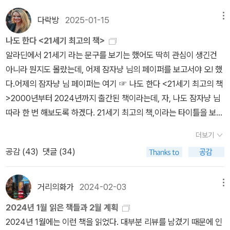
관한 문화기술지ethnography다. 이 글들은 개인을 그 자체로 세계
다락방
2025-01-15
메뉴
로 조명하며 가난이 어떤 식으로 사회적·실존적 분투의 과정이 되는
나도 한다 <21세기 최고의 책>
지를 들여다본다. 타인, 제도, 지식, 매체 등과 연결되는 과정에서 빈
알라딘에서 21세기 라는 문구를 보기는 했어도 딱히 관심이 생긴건
곤을 더 무겁게 짊어지게 된 이들, 소외에 저항하려고 필사적으로 노
아니라 뭔지도 몰랐는데, 어제 잠자냥 님의 페이퍼를 보고서야 오! 했
력하다 새로운 소외에 직면한 이들은 손쉽게 분류되지도, 약자 내지
다.어제의 잠자냥 님 페이퍼는 여기 ☞ 나도 한다 <21세기 최고의 책
피해자로 낙인찍히지도 않는다. 2부는 빈곤 산업과 빈곤 통치의 현장
>2000년부터 2024년까지 출간된 책이라는데, 자, 나도 잠자냥 님
에서 물리적 결핍에서 실존적 결핍으로 빈곤의 외연을 확장한다. 5-
따라 한 번 해보도록 하겠다. 21세기 최고의 책,이라는 타이틀을 보자
6장에서는 21세기 글로벌 빈곤 통치가 어떻게 작동하는지 살피며, 실
마자 가장 먼저 떠올린 책은 바로 '레이첼 모랜'의 《페이드 포》였다.나
존의 불안을 호소하는 청년들이 각국의 개발 프로젝트에서 빈곤의 퇴
더보기
는 이 책을 두 번 읽었고 읽을 때마다 감탄했다.같은 일을 겪고도 그것
마사를 자임하는 역설을 논한다. 전략적 이익에 몰두하는 기업, ‘진정
공감 (
43
)
댓글 (34)
을 어떻게 생각하고 또 그것으로부터 어디까지 뻗어나갈 수 있는지는
성 게임’을 반복하는 실무자, 타인의 빈곤보다는 자신의 불안을 치유
각자에게 다를텐데, 통찰이라는 면에서 봤을 때 레이첼 모랜은 최고
하고 싶어하는 한국 학생, 빈곤산업의 내부고발자를 자처하는 중국
의 경지에 이른게 아닌가 싶다.성매매에 어떻게 들어서게 됐는지, 거
학생이 뒤엉킨 현장은 빈곤 레짐의 통치성에 대한 정돈된 비판을 거
거리의화가
2024-02-03
메뉴
기에서 어떤 일들을 겪었는지, 그리고 그 모든 과정에서 레이첼 모랜
스른다. 7-8장은 이런 실존의 결핍을 불안정성에 대한 논의로 확장
2024년 1월 읽은 책들과 2월 계획
이 보고 느끼고 생각한 것이 이 책에서 굉장히 깊고 넓게 펼쳐진다.돈
한다. 7장 「빈곤 전염의 공포」는 중국 둥베이 선양의 한인타운에서 하
2024년 1월에는 이런 책을 읽었다. 대부분 리뷰를 남겼기 때문에 인
을 받고 성을 팔 수밖에 없는 여성과 그녀들에게 성을 구매하는 남성
향 이동과 실패의 두려움을 안고 살아가는 한국인 이주자들에 관한