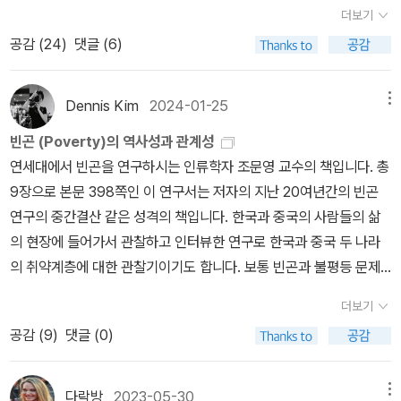
알았다. 미국 뉴욕 메트로폴리탄 박물관 공동기획으로 하는 전시이고
서 이 책은 한 번에 읽기보다는 도시별로 끊어 읽거나 같은 저자가 쓴
더보기
다는 이승우 고유의 문장이 차지하는게 좀 더 크긴한데, 그 뛰어난 문
절 재개발 지역에서의 공부방 활동으로, 혹은 그보다 오래전인 1980
흔치 않은 주제의 전시인 것 같아서 호기심이 갔다.작년 12월에 오픈
도시들을 묶어서 읽는 것을 조심스레 추천한다.<갑골문자>는 1990
공감 (
24
)
댓글 (6)
장들로 숙연한 이야기를 담아낸 게 <고산지대>이다. 고산지대의 마
년대 중반 국민학생 시절 철거 현장을 목격한 경험으로 거슬러 올라
을 해서 올해 4월 중순까지 한다. 아쉽게도 얼리버드 기간이 끝나 이
년대 후반부터 2000년대 초반까지 중국의 현대사를 르포 형식으로
지막을 읽노라면, 소름이 돋는다.'최고의 책'이라고 해서 <고산지대>
가는지도 모른다. 그는 빈곤 문제를 처음으로 진지하게 인식하게 된
제는 매달 마지막주 수요일이 아니면 정가지만 착한 가격이라 상관
담았다. 더불어 중국의 유물과 문자에 관한 기원에 대해서도 전한다.
가 실린 이 책을 선택하긴 했지만, 사실 나는 이승우의 《사랑이 한
때를 자문하며 어렴풋한 장면 하나를 떠올린다. 김포공항 근처에서
없다. 미리 다녀온 사람의 후기를 찾아 보면서 구성도 흥미롭지만 내
Dennis Kim
2024-01-25
메뉴
다큐멘터리나 논픽션 등을 평소 잘 본다면 지루하지 않게 읽을 수 있
일》을 굉장히, 개인적으로 좋아한다. 아브라함과 아들의 이야기, 그리
국민학교에 다니던 시절이다. 급우들이 1000원씩 모아 문집을 만들
용에 집중할 수 있도록 신경 쓴 조명이나 배치도 눈에 들어왔다. 만약
고 중국 현대사에 관심이 있다면 더 흥미롭게 읽을 수 있을 것 같다.
빈곤 (Poverty)의 역사성과 관계성
고 하갈의 이야기를 이승우 식으로 다시 쓰기한 것이, 그 안에 담긴 고
기로 했는데, 방학이 되어도 돈이 다 걷히지 않았다. 수금을 빙자해서
검색을 하지 않았다면 전시를 지나치고 놓쳤을 것이다. 예전에는 주
당시 중국과 미국-서방 간 외교적 갈등, 9.11 테러 이후 확실해진 미
연세대에서 빈곤을 연구하시는 인류학자 조문영 교수의 책입니다. 총
민과 정서가 그리고 사랑이 너무너무 좋다. 네번째는 '아다니아 쉬블
몇몇 친구가 사는 목동을 찾았다. 버스를 타고 목동 오거리에서 내려
기적으로 국립중앙박물관에 가서 전시를 보고 강연을 듣기도 했는데
국인의 이슬람 극단주의자 혐오를 비롯하여 중국 주변 세계의 정보를
9장으로 본문 398쪽인 이 연구서는 저자의 지난 20여년간의 빈곤
리'의 《사소한 일》.아, 바로 이 맛에 문학을 읽는거야, 문학은 이런 일
얼마쯤 걸었을까. 매캐한 먼지 사이로 아수라가 펼쳐졌다. 분진에 뒤
이제는... 이번에 가게 된다면 몇 년만에 가게 되는 것이라 여행하는
확인할 수 있고 단속을 위해 신장 등 중국 내부를 취합하려는 모습도
연구의 중간결산 같은 성격의 책입니다. 한국과 중국의 사람들의 삶
을 할 수 있어! 라고 감탄하며 읽었던 책이다.팔레스타인 작가가 쓴 전
덮인 소쿠리, 골목에 나뒹구는 냄비, 아이의 울음, 엄마의 통곡, 철거
느낌으로 가게 될 것 같다. 인도 미술을 아예 모르기 때문에 가기 전
확인 가능하다. 당시 중국 사람들의 삶의 모습을 간접적으로 들여다
의 현장에 들어가서 관찰하고 인터뷰한 연구로 한국과 중국 두 나라
쟁과 그 안의 인간에 대한 이야기, 그리고 시간이 지나도 여전히 그대
반원의 욕설이 뒤엉킨 그날의 경관은 뿌연 잔해로, 선명한 충격으로
에 인도 미술 관련 책을 읽어보고 가는 것이 관람을 더 즐겁게 하는 방
보며 한국의 과거를 보는 듯한 향수를 느낄 수도 있었다. <속자치통
의 취약계층에 대한 관찰기이기도 합니다. 보통 빈곤과 불평등 문제
로인 상황에 대한 이야기. 어떤 지점에서 분명 괴롭지만, 그러나 그 괴
오랫동안 나를 괴롭혔다.(15-16) 민주화운동, 빈민운동사에서 ‘목동
법이겠지.이 시리즈는 진작 찜해둔 것인데 우선 순위에 밀려 아직도
감>은 거란의 역사(요사)와 고려의 역사를 읽으면서 송나라의 역사
는 사회학이나 경제학 영역에서 다루어지기 때문에 인류학자가 빈곤
로움이 바로 지금 현재 상황의 것과 다르지 않기에, 이 책이야말로'일
철거반대 투쟁’으로 기억되는 사건이다. 그로부터 10여 년이 흐른 뒤
한 권도 읽지 못했다.1권을 읽고 마음에 들면 이어서 읽어봐야지.이번
더보기
(더불어 주변국과의 관계)를 확인하기 위해 작년 말부터 읽기 시작했
의 현장에서 빈곤의 역사성과 관계성에 주목해 빈곤문제를 잘 설명해
독을 권한다'과거의 일이었으며 현재의 일이다. 다섯번째, '장 지글러'
양쯔강 싼샤에서 마주한 농민들은 그에게 비슷한 감각을 안긴다. “흐
주 내내 춥더니 그나마 오늘 낮에는 햇빛 때문에 살 것 같구나.햋빛 쬐
공감 (
9
)
댓글 (0)
다. 고려의 역사와 주변국과의 역사를 확인하면서 보완하는데 꽤나
준 책이 아닌가 싶습니다. 특히 의존(dependency)을 부정적으로
의 《인간 섬》.현재를 사는 사람들중 대부분은 난민의 존재를 뉴스에
리멍덩한 몰골로 잠만 자던 사람들이 사뭇 진지하게 얘기를 주고받으
며 구름 사이로 보이는 파란 하늘을 보고 어제 발매 된 곽진언 음반을
도움을 받고 있다. 앞부분에는 번역본을 싣고 뒷부분에는 원문과 함
바라보는 사회적 통념에 맞서 사실 이 세상의 누구도 상대방에 대한
서만 접하고 나랑은 거리가 멀다고 생각할텐데, 분명 어딘가에 어려
며 풍경을 탐”하느라 “인류학의 언어가 비집고 들어갈 틈이 없었던”
들었다. 그리고 오늘은 금요일! 금요일은 어쨌든 금요일이다. 얼마 전
께 실려 있으며 분량 자체가 길지 않아 마음에 든다. <1945년 해방
의존없이 살기 힘들다는 지극한 명제를 상기시켜주는 대목은 인상적
운 삶이 있다는 걸 알고 있다면, 그 삶을 잘 들여다보아야 그 다음으로
다락방
2023-05-30
메뉴
“밝은 빛, 높은 첨탑, 기계 소리, 몸의 흥분과 들썩거림.” 당시의 광경