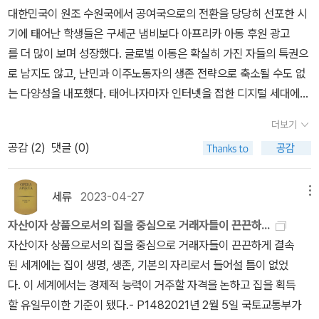
리될 만한 자족적 에피소드가 구성되려면, 봉사는 ‘유연한 외피를 갖
반영한다. 내 목표는 체류증 받아 가사도우미가 되는 거야, 라고 말하
를 보이는 순간은 자신보다 열위에 있는 다른 경계인-탈북민을 지목
대한민국이 원조 수원국에서 공여국으로의 전환을 당당히 선포한 시
이 주고 받는 이메일을 활자로 읽으며 그들이 느꼈을 감정을 고스란
서 추진되는 여러 제도가 가난의 시간성을 고려하지 않는다는 점을
추고, ‘문제 해결식‘의 간명한 테크닉을 취하며, 과도한 개입이나 희생
는 십대의 소녀를 보는 일은 짐작보다 더 크게 가슴을 찌른다. 이 십대
할 때였다.- P293시타의 발전과 쇠락은 한국과 중국은 물론, 글로
기에 태어난 학생들은 구세군 냄비보다 아프리카 아동 후원 광고
히 전달받는 것도 이 책의 특별한 점이다. 그러니까 이 책은 문학이 할
역설했다.- P331인터뷰, 토론, 분석, 발표, 글쓰기를 거치면서, 학생
을 요구하지 않는 ‘적당함‘을 지녀야 했다.- P253참가 학생들을 인터
난민 소녀는 모든 어른들에게 '아무렇게나 대해도 되는' 존재가 되어
벌 정치경제의 변동과 관련지어 이해해야 할 구조적 사안이다. 그럼
를 더 많이 보며 성장했다. 글로벌 이동은 확실히 가진 자들의 특권으
수 있는, 아니지, 문학'만'이 할 수 있는 큰일을 했는데, 그건 바로 등장
들의 질문은 ‘빈곤층은 왜 자립할 수 없는가‘ 내지 자립하지 못하는
뷰하면서 느낀 것은 대기업의 해외 자원봉사를 비롯해 대학생을 대상
있다. 그러나 머무를 곳도 돈도 보호해줄 어른도 없는 소녀는 이들에
에도 예측 불허의 힘들이 얽힌 결과를 문화적 적대로 치환하는 일
로 남지도 않고, 난민과 이주노동자의 생존 전략으로 축소될 수도 없
인물들이 '활자'를 읽으며 느끼는 감정을 독자 역시 똑같이 '활자'를 읽
가‘에서 우리는 왜 자립·자활에 이렇게 집착하게 되었을까‘ 또는 ‘자활
으로 한 각종 대외활동이 단순히 스펙을 쌓기 위한 용도도, '자신들
게 제대로 된 항변도 할 수 없고, 하다못해 경찰에 신고도 할 수 없다.
이 허다했다. 이러한 변동에 쉽게 대처할 만한 자본을 지니지 못
는 다양성을 내포했다. 태어나자마자 인터넷을 접한 디지털 세대에
으며 느낀다는 거다. 그들의 설렘과 실망과 초조함이 고스란히 느껴
·자립 담론은 어쩌다 이렇게 범람하게 되었을까‘로 바뀌었다. 신자유
을 도덕적 인재, 공감 능력과 책임감을 지닌인재로 계발하기 위한 자
상상할 수 있는 가장 높은 삶이 가사도우미인 소녀가 벨기에의 유럽
한 채 삶의 불안정성을 감내하고 있는 사람들 사이에서 가장 일상적
게 국경 너머의 삶은 친숙한 화제였다.(중략 )조기유학 어학연수, 배
지는 건 주인공들과 독자가 같은 수단으로 감정 교류를 하고 있기 때
주의 경쟁 속에서 청년들이 사회적 인정을 획득하기 위한 암묵적 근
기의 테크놀로지'에 국한된 것도 아니라는 점이다. 내가 심층 인터뷰
의 하늘 아래서 다른 어른들과 함께 살고 있다. 영화의 마지막, 나는
더보기
으로.하향 이동의 실제 경험과 내리막길을 걸을지 모른다는 공포가
낭여행, 워킹홀리데이 등으로 장기간 해외에 체류하면서 한국 사
문이고, 무엇보다 문학'만'이 할 수 있는 가장 큰 장점을 보여준건, 이
거였던 자립은, 자격 있는 빈민과 그렇지 못한 빈민을 구분하며 빈곤
를 진행한 열 명 중 무려 절반이 휴학하고 고시나 각종 자격증 시험
희망을 바랐다. 어떤 작은 희망이라도 그들을 찾아오겠지. 매 장면마
공감 (
2
)
댓글 (0)
뒤섞이면서 시타에서 빈곤 문화는 강한 전염성을 갖게 되었다.(중략)
회 청년으로서 기대되는 표준 생애 경로를 재고하거나 여기에서 이탈
책의 등장인물들은 서로의 얼굴을 모른다는 거다. 본 적이 없다는 거
의 위계를 만들어내는 수사로 비판의 대상이 됐다.- P333교육·문화
을 준비한 경험이 있었는데, 이들에게 봉사단은 일종의 심리 치료
다 그럴 리 없다는 걸 말해주는데도, 그래도 미성년이잖아, 절망만 주
나는 빈곤 문화의 신자유주의적 생산에 주목하는데, 이는 '위기가 반
하는 청년도 제법 늘었다.- P192'발전‘주의‘는 남았으되 발전의 전망
다. 독자가 그러는 것처럼.거의 모든 소설 속의 이야기에서 등장인물
자본을 갖춘 청년 프레카리아트에게 불안정성이란 단순히 위기에 그
제, 심지어 한 학생의 말을 빌리면 '암흑 속에 살던 내가 만난 새로
지는 않겠지 했는데, 다르덴 형제 할아버지들 얄짤 없으셨네요. 내용
복되는 신자유주의 흐름에서 하향 이동이나 삶의 격동을 경험하는 시
도 동력도 불투명해진 시대에 성인이 된다는 것은 어떤 의미일
들은 서로의 모습을 안다. 대화를 하고 안고 싸우고 이 모든 과정에서
치지 않고 새로운 열망을 지폈는데, 이 열망을 표현, 조직, 확산하
세류
2023-04-27
메뉴
운 희망'이었다.- P257한국 학생들은 도농이원구조에 따른 중국
언급 없이 결말을 말하자면 비극이고, 그러나 그것은 현실일 터였다.
타의 한국인 이주자들이 자신의 ‘정상성‘을 증명하고, 스스로를 ‘찌질
까?'(중략)기술 발전이 노동을 대체하고, 더 싼 노동을 찾아 자본
그 사람들은 서로에게 실체다. 그런데 이 책에서는 에미가 레오에게
는 데 페미니즘이 끼친 영향은 상당하다. 여성의 결혼, 출산, 양육
의 지역 격차나 농민공의 삶에 관해 잘 몰랐다. 물리적 환경만 보고 가
그렇다면 현실은 비극인걸까.위에서도 언급했지만 영화속에는 미성
자산이자 상품으로서의 집을 중심으로 거래자들이 끈끈하...
이‘ ‘루저‘와 구분 짓기 위해 자의적인 빈곤 문화의 표식을 동원하
이 쉽게 이동하고, 가치 증식이 실물경제 활성화와 점점 무관해지
실체이지 않고, 그리고 에미가 독자에게 실체이지 않다. 그 실체를 궁
을 책무로 만든 근대적 시간성, 가부장적 가족제도, 남성중심적 조
난하다는 인상을 받을 뿐, 자신이 봉사자로서 대면하는 빈곤에 대
년 난민의 성착취 장면이 나온다. 그러나 직접적인 장면 묘사는 없다.
자산이자 상품으로서의 집을 중심으로 거래자들이 끈끈하게 결속
고 (재)생산하는 과정'을 일컫는다.- P294초국적 연결이 급증한 시
는 금융자본주의 세계에 살면서도 학생들은 수백 통의 자소서(자기소
금해하는 게 독자만의 몫이 아니라는거다. 내가 에미가 궁금하듯, 레
직 문화를 거부하면서 다르게 살아갈 자유는 ‘정상‘ 규범을 이탈하
한 구체적 이해나 관심이 상대적으로 부족했다. 봉사를 통해 ‘나‘의 결
그럼에도 불구하고 지금 성착취가 일어나고 있다는 걸 관객은 알고,
된 세계에는 집이 생명, 생존, 기본의 자리로서 들어설 틈이 없었
대, 나락에 떨어질지 모른다는 불안이 빈곤 감각을 증폭시키는 시대
개서)를 썼다. 부모 세대가 습관처럼 강조해온 안정된 정규직과 성
오도 에미가 궁금하고 에미가 레오를 궁금해하듯 독자도 레오를 궁금
는 데 따른 위험을 감수하면서라도 추구할 가치가 있었다.- P337
핍을 어떻게 메울 것인지가 더 중차대한 문제였다.- P259단기간의
충분히 끔찍하게 여길 수 있다. 이 장면에서 나는 또다시 잔인한 강간
다. 이 세계에서는 경제적 능력이 거주할 자격을 논하고 집을 획득
에 빈곤 복지 · 노동 담론이 서로 맞물리면서 ‘빈민‘을 조립했던 문
공 신화를 버릴 수도, 현실화시킬 수도 없는 상황에서 그런 처지의 비
해한다. 후버까페에서 그들이 만나기로 했을 때, 이 사람이 그 사람일
해외 자원봉사 프로그램을 통해 정부와 기업은 청년 실업과 고용 불
장면을 묘사하는 다른 많은 영화들에 대해 생각해보게 된다. 그 장면
할 유일무이한 기준이 됐다.- P1482021년 2월 5일 국토교통부가
화 정치가 국민국가의 경계를 넘어 (이주자, 난민 등) 정치적·경제적
참함을 호소했다. 그들은 밥숟가락을 뜨자마자 시작한 경쟁으로 일찌
까, 저 사람이 그녀일까, 라는 초조함을, 책을 읽는 내내 독자가 똑같