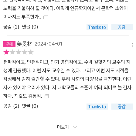
지식・가치・윤리・제도를 유통함으로써 이 질서를 강화한다. 이 현
노력을 기울여햐 할 것이다. 어떻게 인류학자이면서 문학적 소양이
장에서 “실존의 결핍을 호소해온 청년들은 열정 노동과 창의 노동을
이다지도 부족한가..
불태우며 글로벌 빈곤 퇴치를 위해 싸우는 가장 역설적인 전사”가 된
공감 (
2
)
댓글 (0)
다. 활동 후 감동만 받고 끝나지 않고, 돌아와서 가까이는 정기 봉사하
는 아이들에게 생생한 경험을 전달하고, 넓게는 지역사회에 보탬이
姜旻材
2024-04-01
메뉴
되고 싶습니다.(235) 자기 확인의 열망, 실존의 불안과 인정 욕구, 진
정성 게임이 교차하는 글로벌 빈곤 레짐에서 청년은 88만원 세대, N
편파적이고, 단편적이고, 인기 영합적이고, 수박 겉핥기의 교수의 지
포 세대와 같은 불안·체념·부정의 명명, 신자유주의 구조조정의 환부
성에 감동했다. 이런 자도 교수일 수 있다. 그리고 이런 자도 서적을
라는 낙인에서 벗어나, 세계시민으로서 “새로운 지식, 아이디어, 정동
작성해서 감히 출간할 수 있다. 우리 사회의 다양성을 극찬한다. 이런
을 창출해내는 프런티어”로 거듭난다. 글로벌 외환위기가 닥친 1990
자가 있어야 우리가 있다. 저 대학교들의 수준에 여러 의미로 늘 감사
년대 말 이후 해외 봉사, 다국적 청년 봉사단, 해외 문화 탐방 프로그
하다. 책값도 감동적.
램이 인기를 끌며 몸집을 불리게 된 배경이다. “고용 없는 성장이 대
공감 (
2
)
댓글 (0)
세가 된 나라에서 자란 청년들이 떠올리는 ‘해외’ 서사엔 봉사, 여행,
취업에 대한 요구가 모호하게 뒤섞였다. (…) 해외란 자신의 글로벌
경쟁력을 높여줄 재산일 수도, 겹겹이 닫힌 국내의 취업 시장을 넘어
더보기
새로운 가능성을 발견할 기회일 수도 있다. 무한 경쟁 너머의 세상을