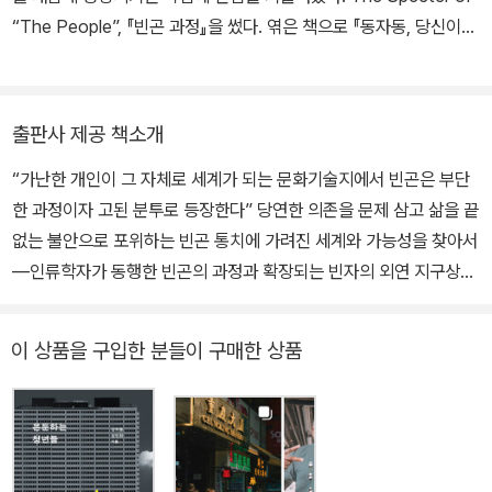
“The People”, 『빈곤 과정』을 썼다. 엮은 책으로 『동자동, 당신이
살 권리』 『문턱의 청년들』 『민간중국』 『우리는 가난을 어떻게 외면해
왔는가』 등이 있고, 옮긴 책으로 『분배정치의 시대』가 있다.
출판사 제공 책소개
“가난한 개인이 그 자체로 세계가 되는 문화기술지에서 빈곤은 부단
한 과정이자 고된 분투로 등장한다” 당연한 의존을 문제 삼고 삶을 끝
없는 불안으로 포위하는 빈곤 통치에 가려진 세계와 가능성을 찾아서
―인류학자가 동행한 빈곤의 과정과 확장되는 빈자의 외연 지구상의
모든 생명은 빈곤과 연결되어 있다. 그것은 우선 나와 내 가족의 삶에
달라붙을 수 있다. 배고픈 삶, 전망 없는 삶에서 기어 나오는 공포, 분
이 상품을 구입한 분들이 구매한 상품
노, 무력감이 자기비하로, 피붙이에 대한 폭력으로 치닫는다. 쪽방촌,
고시원, 다세대주택, 임대아파트 단지에 살면서 지척의 가난을 보고,
듣고, 냄새 맡는다. (…) 어디 인간뿐인가. 자연에 대한 수탈과 착취에
따른 비인간 생명의 아우성은 전염병, 홍수, 산불 등 인간이 포착 가능
한 형태로 번역되어 극히 일부분일지언정 그 모습을 드러낸다. 이 책