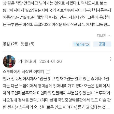
상 깊은 책만 언급하고 넘어가는 것으로 하겠다.1. 역사도시로 보는
들 모두가 점점 더 타락할 수 밖에 없는 '타락의 상호작용' 부분은 특
문화기술지다. 상호의존이 절실한 이주자들 사이에서 의존이 오염의
동남아시아사 1/2갑골문자애국의 계보학동아시아 대분단체제론속자
히나 인상깊었다.이 책과 같이 읽을 책들이라면 이런 책들이 있다. 두
표지로 등장한 맥락을 한국인 영세 자영업자, 조선족, 탈북민 관계의
치통감 3~71945년 해방 직후사2. 인문, 사회타인의 고통에 응답하
번째 책은 '애나 칭'의 《세계 끝의 버섯》.도대체 버섯으로 무슨 이야기
부침 속에서 살핀다. 8장 「말할 수 있는 프레카리아트」엔 저자가 대학
는 공부빈곤 과정3. 소설2023 이상문학상 작품집4. 에세이고독한
를 한다는걸까. 세상 어딘가에서 버섯으로 인문학 책을 쓰는 사람이
교 수업에서 학생들과 함께 마주한 취약한 존재들 간의 마찰과 위계
기쁨5. 페미니즘공포의 권력역사 분야는 아시아사와 한국 현대사를
있다는 사실 자체가 신기했는데, 이 책을 펼치니 와, 놀라운 이야기가
가 담겼다. 교육·문화 자본을 갖춘 청년의 불안에 깃든 우울과 열망은
더보기
읽었다. <도시로 보는 동남아시아사>는 작년 말 현대의 아시아사를
가득했다.인간의 간섭이 어떤 생명에게 파괴를 가져오지만 또 어떤
도시 빈민의 취약성과 긴장 속에서 마주친다. 마지막으로 9장 「인류
공감 (
28
)
댓글 (6)
읽고 나서 동남아시아사의 입문서 성격으로 읽은 것이다. '도시'를 주
생명에게는 탄생을 가져온다는 것에서부터,자본주의와 가장 멀었던
세의 빈곤」은 다시 과정으로서의 빈곤이라는 인식으로 돌아가, 우리
제로 하여 동남아시아를 접근하는 것이 특징이다. 1권에 등장하는 도
버섯 채집이 그러나 채집꾼들의 손을 떠나 자본주의 세계로 들어오
시대의 빈곤을 ‘어디로 가게 할 것인가’를 질문한다. 지구생활자-파괴
시들은 특히 생소한 경우가 많아서 놀랐다. 2권의 도시들은 국가의
거리의화가
2024-01-26
메뉴
고, 최종적으로 일본인에게로 가 선물이 될 때 다시 자본주의에서 멀
자가 치열하게 붙들어온 ‘발전의 꿈’과 인간의 취약성·유한성이라는
수도를 다루고 있어서 1권과는 다른 느낌이었다(13개의 도시 중 5개
어지는. 세계가 어떻게든 어떤 식으로든 얽힐 수밖에 없는 과정을 보
공통의 숙명을 대조하며, 저자는 느린 시간 감각 속에서의 동거를 제
스투파에서 시작한 이야기
가 그렇다). 도시별로 저자가 다르기 때문에 글쓰는 방식이 다르다.
는 것은 내내 흥미진진했다.이 책도 두 번 읽었다. 사실 가장 먼저 떠
안한다. 그 방법은 역설적이게도 질문에 답하기를 거부하면서 다만
얼마 전 동남아시아사 1권을 읽고 현재 2권을 읽고 있는 중이다. 1권
어떤 저자는 일반적인 여행서의 접근 방식을 취한다면 다른 저자는
올린 한국 소설은 '박경리'의 《토지》였지만, 그 책은 2000년 이전에
과정에 부단히 동참하는 것일 것이다. 빈곤 연구 20년, 마주침의 긴
과는 다른 느낌이어서 흥미롭게 읽어내려가고 있다.오늘은 말레이시
사람들의 삶에 초점을 맞추고 또 다른 저자는 역사와 문화, 유물을 충
쓰여진 작품이라 패쓰. 사람들이 이승우의 소설 중 무얼 먼저 읽을까,
장 속에서 저자가 빈곤을 인류학 연구 주제로 삼은 건 (지금까지도 많
아의 쿠알라룸푸르와 미얀마의 만달레이 부분을 읽었는데 '스투파'가
실히 설명하는 식이다. 스타일은 다르지만 대부분 각 도시가 어떻게
를 내게 물을 때, 나는 이 책, 《일식에 대하여》에 실린 단편 <고산지
은 이가 찾아 읽는) 석사논문 「'가난의 문화' 만들기: 빈민지역에서 ‘가
나오길래 검색을 했다.그러다 현재 국립중앙박물관에서 인도 미술 관
탄생했고 발전했는지, 그곳 사람들은 어떻게 살아가는지, 어떤 곳이
대>를 추천한다. 일단, 이것만 읽어봐, 라고.이승우가 쓰는 소설은 다
난’과 ‘복지’의 관계에 대한 연구」를 발표한 2001년부터다. 그러나 그
련 전시(<스투파의 숲, 신비로운 인도 이야기>)를 하고 있다는 것을
유명하고 먹거리는 무엇이 있는지 등 많은 정보들을 담고 있다. 그래
른 소설가들의 그것과는 다르다고 나는 생각한다.사실 그건 이야기보
관심의 시작은 어쩌면 이 글의 계기가 된 1990년대 중반 대학생 시