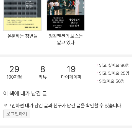
은 인류학자인 내가 경험적 연구를 통해 빈곤을 학술적·실천적 주제
로 등장시켜온 과정에 대한 기록이다. 지난 20여 년간 한국과 중국의
여러 현장을 기웃거리면서, 나는 우리가 주목해야 할 빈곤을 새롭게
발견하고 쟁점화하는 작업에 노력을 기울였다. 무허가 판자촌, 공장
은둔하는 청년들
청킹맨션의 보스는
지대, 슬럼화된 노동자 거주지 등 빈곤의 전형성이 도드라진 현장에
알고 있다
서 전형적이지 않은 빈곤의 역사성과 관계성에 주목했고, 대학 수업,
이주자들의 공간, 국제개발과 자원봉사 무대처럼 서로 이질적인 현장
에서 빈곤이 실존의 불안으로 현상하는 공통성을 포착했다. (…) 인구
읽고 싶어요 86명
29
8
19
다수가 불평등 구조의 피해자를 자처하는 ‘경계 없는 불평등’의 시대,
읽고 있어요 25명
100자평
리뷰
마이페이퍼
다른 한편에선 금융자본주의와 팬데믹을 거치면서 부의 양극화가 가
읽었어요 56명
파르게 진행 중인 시대에 빈곤을 긴요한 정치적·윤리적 의제로 소환
이 책에 내가 남긴 글
하려면 어떤 접근이 필요할까? _「서문」 과정으로서의 빈곤 ―미궁과
로그인하면 내가 남긴 글과 친구가 남긴 글을 확인할 수 있습니다.
진창 속 자기 자리를 찾아서 이 책은 빈곤을 과정으로 본다. 그 과정
속에서 ‘빈곤이란 무엇인가, 빈자란 누구인가’라는 질문에 대한 답은
로그인하기
언제나 미결인 상태로 남는다. “어디에나 있다”고 했던 빈곤은 주변
을 둘러보면 다시 “어디에도 없는” 것이 된다. 돈 없고 집 없고 먹을