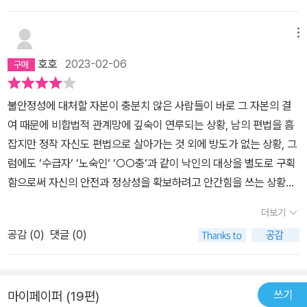
이란 조건과 가난함에 대한 인식 및 감각 사이의 불일치에 주목하면
갔는지....배우는 학생들이 이 책을 읽고 얼마나 황망했겠나?????모
서 (서로 마찰을 일으키기도 하는) 빈곤 경험의 지층들을 헤집고, 빈
르겠지만, 이 책을 읽은 이들에게 저자는 미안해 할 필요가 있다...그
메뉴
자의 외연을 확장”(8)한다. 이 책의 첫 두 장은 빈곤이 ‘복지’라는 레
리고 저자는 다른 사람의 빈곤 이야기를 팔아서 돈 좀 벌어, 이사까지
호호
2023-02-06
짐에 포획되면서 발생하는 문제를 다룬다. 빈곤이 오로지 복지와 결
하시고, 아주 좋으시겠다. 그런 내용을 자기 책에다 넣어두기고 하시
합하면서 노동, 발전, 자립·자활, 의존에 관한 지배적 규범을 재생산하
고,...ㅋ부끄러운 줄 알아야지....저자가 이 글을 읽는다면, 본 리뷰를
불안정성에 대처할 자본이 충분치 않은 사람들이 바로 그 자본의 결
고, 빈자에 대한 낙인과 폭력을 강화하는 과정을 담았다. 1장 「고인 가
쓴 사람이 인류학에 문외한이 아니라는 것 쯤은 알 것이다. 그렇기에
여 때문에 비합법적 관계망에 깊숙이 연루되는 상황, 남의 편법을 흠
난」에서는 사회보장의 역사를 검토하고 저자가 2001년부터 연구지
나는 당당히 비판한다. 반성하라~2024. 12. 6. ....
잡지만 정작 자신도 편법으로 살아가는 것 외에 방도가 없는 상황, 그
로 삼아온 서울 난곡 지역의 사례를 토대로 기초법과 수급이라는 제
럼에도 ‘수급자‘ ‘노숙인‘ ‘○○충‘과 같이 낙인의 대상을 별도로 구획
도가 어떻게 관료-기계로 작동하며 가난에 대한 감각, 인식, 서사, 논
함으로써 자신의 안전과 정상성을 확보하려고 안간힘을 쓰는 상황이
쟁, 투쟁을 마름질하고 빈곤의 정치적 의제화를 곤경에 빠뜨리는지를
우리 시대 다양한 현장에서 수시로 출몰하고 있다. 오늘날 자본은 '거
살핀다. 2장 「의존의 문제화」 에서는 의존이 삶의 고유한 양태임에도
더보기
대한 괴물이 되어 점점 폭주'하고(하비 2021: 25), '자본주의라는 짐
사회적 ‘문제’로, 빈자의 품행과 습속을 감시하고 관리하는 기제로 작
공감 (
0
)
댓글 (0)
승이 자애로운 사회적 규제로부터 도망치는 일이 거듭 반복되지만(지
동하게 된 맥락을 살핀다. 의존이 낙인이 된 것은 역사적으로 자연스
젝 2012: 37), 괴물에게 잡아먹히지 않으려고 발버둥 치는 사람들은
러운 경로도, 불가피한 귀결도 아니었다. 생활 세계에서 의존의 의미
저들끼리 먹고 먹히는 게임을 반복하느라 연대가 아닌 적대의 시선으
는 계속해서 변화하며, 자활自活은 한국 빈민운동사에서 상호의존으
쓰기
마이페이퍼 (19편)
로 서로를 마주하는 처지에 놓이곤 한다.- P308
로 번역되었었다. 3-4장은 저자가 오랜 시간 동행한 두 중국 여성에