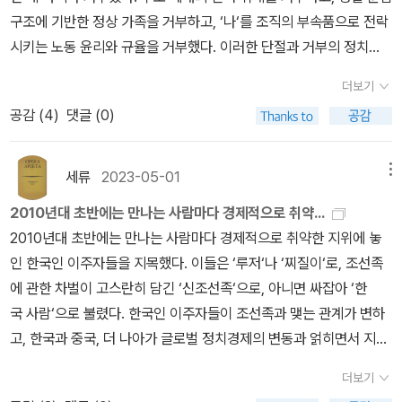
있긴 하지만, 벨기에의-물론 벨기에 어른만 그런건 아니겠지- 어른들
늘려가며 읽어보자는 생각을 했다. 이달에 읽을 예정인 책들을 뽑아
사는 문제와 사회와의 관계 그리고 정치권력의 통치의 관계를 다시
게 아니다. 아침 저녁으로 일을 하고 또 해도 제대로 된 토스터기 하나
제를 경유하며 동시대의 빈곤을 의제화하는 동안 기본소득, 페미니즘
구조에 기반한 정상 가족을 거부하고, ‘나‘를 조직의 부속품으로 전락
은 이 보호자 없고 오갈데 없는 처지의 미성년자 난민들을 착취한다.
보았는데 당연히 변동 가능성은 있다.도스토예프스키 전집(200주년
생각하게 해준 책으로 생각합니다. 사회정책과 경제정책은 생각보다
살 수 없는게 빈곤이다. 나쁜 소비인줄 뻔히 알지만 나쁜 소비를 할 수
리부트, 펜데믹, 행위자-네트워크 이론을 비롯한 현실과 학문의 다양
시키는 노동 윤리와 규율을 거부했다. 이러한 단절과 거부의 정치
노동을 착취하고 성적으로 착취한다. 그리고 겨우 벌어들인 몇 푼의
기념판)은 한참 전에 사두고 이제야 시작한다. 매달 한 권씩이라도 읽
매우 가까이 있는 분야고 둘다 사회구성원들의 삶에 직접적인 영향을
밖에 없는게 빈곤이다. 빈곤은 몸을 병들게 하고 빈곤은 더 많은 에너
한 이슈도 계속해서 이 오랜 빈곤 감각과 사유에 반영되어왔다. 그 결
를 거쳐 다시 만들어야 할 미래는 막막하기도, 두렵기도, 설레기도 했
돈도 착취한다. 게다가 이 미성년자들에게 대마초 팔이 심부름까지
을 수 있었으면... 어쨌든 가장 얇은 가난한 사람들부터 시작할 것 같
더보기
주는 밀접한 분야입니다. 최근 한국에서 사회정책을 너무 등한시하는
지를 소비하게 한다.막연히 빈곤이 어떨것이다, 라고 안다고 생각하
과물인 이 책이 “누더기 조각보처럼 보일까 걱정이 앞”선다면서도 그
다.- P317말할 수 있는 프레카리아트 다수는 신자유주의 구조조정
시킨다. 거기에서 얻게 되는 돈은 극히 적고, 그러나 토리와 로키타에
다. 문제는 이거 북플에서 읽음 처리를 하는 것이 불가능할 것 같다.
공감 (
4
)
댓글 (0)
건 국가에 세금을 꼬박꼬박 내는 국민에 대한 모독이라고 생각합니
는 것과, 이 책을 통해 실제 빈곤을 마주하는 건 차이가 있다.같이 읽
는 다시 한번 이 판을 긴장의 장으로 만든다. “(본질적으로 불완전하
이 본격화된 1990년대 후반 경제 위기에 유년기를 보냈고, 예측 불
게 돈은 필요하기 때문에 어쩔 수 없이 그 일을 한다. 또다시 인터뷰에
전집으로만 검색되어서 낱개가 확인이 안된다(전집으로 체크하면 1
다. 과연 세금 낸 만큼 국가가 국민들에게 무엇을 하고 있는지 말입니
으면 좋을 책들 몇 권 추려본다. 여덟번째 책은 '도나 해러웨이'의 《해
고 앞으로도 미완성으로 남을) 이 조각보는 다른 시기에 여러 현장에
허의 삶을 온몸으로 경험한 부모로부터 때로 과도한 관심과 투자
실패한 로키타에게 마약 판매상 쉐프는 대마초 키우는 컨테이너에서
년 뒤에나 읽음될 것 같은데-_-). <침묵>(제발 읽자)과 선물 받은 맞
다. 특히 인류학(anthropology)은 서구의 제국주의자들이 식민지
러웨이 선언문》.이 책을 읽으면서 철학관련 팟캐스트를 듣기도 했는
서 다양한 질문 아래 수행된 연구를 우리 시대 빈곤에 관한 사유를 확
를 받으며, 또래와 살벌한 경쟁을 거듭 치르고 첫 관문인 중상위권 대
세류
2023-05-01
메뉴
3개월간 생활하면 가짜 체류증을 만들어주겠다 제안한다. 그곳은 불
춤법 책, 이달의 페미니즘 책, 솔닛의 에세이가 포함되었다.
경영을 위한 통치방식의 하나로 비서구사회를 연구하기 위한 목적으
데, 와 이 책 역시 놀라운 책이었다.그러니까 인간이 가장 고등동물로
장하는 마중물로 재배치하는 시도”라면서 「서문」을 연 이 책은, “여전
학에 진입했다. '자기 착취에 가까운 자기계발'로 삶을 마모시키다 보
법이며 드러나서는 안되기에 일단 들어가는 이상 그 안에서 3개월간
2010년대 초반에는 만나는 사람마다 경제적으로 취약...
로 나온 서구학문인데, 그 방법론을 가지고 한국사회의 복지구조와
서 저 혼자 잘나서 살고 있는게 아니라는거다. 나라는 이 하나의 인간
히 나를 긴장하게 만든다”는 말로 끝을 맺는다.
니 우울이라는 집단 감염을 겪고, '첫 일자리로 사실상 ‘신분‘이 결정
갇혀 있어야 한다. 갖다 주는 음식을 먹고 외부와의 연락도 단절된 채
2010년대 초반에는 만나는 사람마다 경제적으로 취약한 지위에 놓
관료와 복지수급의 관계를 살핀다던지, 중국 선전(Shenzhen深圳)
이 존재하는 건 수많은 비인간 존재들의 엮임과 얽힘으로 가능하다는
되는' 노동시장에서 기회의 공정에 강박적으로 몰두하며 불평등에 예
로 대마초를 키워내야 하는 것. 내 동생을 일주일에 한 번만이라도 만
인 한국인 이주자들을 지목했다. 이들은 ‘루저‘나 ‘찌질이‘로, 조선족
의 폭스콘 노동자의 삶을 추적해 노동자로서의 삶이 어떠한지를 보여
것.이런 식의 생각을 도나 해러웨이로 인해 처음 접하게 됐고 그래서
민한 감각을 벼려냈지만, 동시에 국가라는 대서사에 개인을 접붙여
나게 해달라는 요구는 묵살되지만 토리는 어떻게든 누나를 만날 방법
에 관한 차벌이 고스란히 담긴 ‘신조선족‘으로, 아니면 싸잡아 ‘한
줍니다. 중국에 관심이 많은 독자로서 그리고 저자 자신도 중국학을
신선했으며 좋은 의미로 충격이었다. 언젠가부터 동물 노동에 대해
온 삶을 낯설게 바라볼 수 있는 교육·문화 자본도 축적했다. 이들 다수
을 찾아낸다. 물론, 이 어른들에게 들켜서는 안되기 때문에 몰래 이루
국 사람‘으로 불렸다. 한국인 이주자들이 조선족과 맺는 관계가 변하
하는 정체성이 있어서 그런지 옆나라 중국의 사회에 대한 글은 접하
생각하고 있었는데, 해러웨이 선언문 읽고나니 비인간 존재들의 이야
가 (논술에서 학생부 종합 전형까지) 변화된 입시 환경에서 일찌감
어져야 하고 몰래 들어갔다 몰래 빠져나와야 한다. 로키타는 체류증
고, 한국과 중국, 더 나아가 글로벌 정치경제의 변동과 얽히면서 지
지 못했던 이야기라 생각할 거리를 던져준 글이라고 생각합니다. 또
기가 더 궁금해졌다. 그러나 그들이 직접 이야기를 하지 못하고 그 이
치 인권과 민주주의를 학습했고, 외국어 실력과 디지털 소통 능력, 다
도 필요하지만 돈도 필요하다. 돈을 벌기 위해서는 체류증이 필수다.
난 20여 년 동안 겪어온 사회경제적 지위의 부침이 시타의 흥망성쇠
한 중국 하얼빈(哈尔滨)을 배경으로 하얼빈에 자리잡은 여러 한국
야기들마저 인간들로부터 온것일텐데, 그건 과연 비인간 존재 그들의
양한 국외경험을 바탕으로 온라인과 오프라인을 넘나들며 글로벌 지
더보기
로키타의 가장 큰, 아니 유일한 희망은, 체류증을 얻어 가사도우미로
와 조용했기 때문일 것이다.- P273실제 지형이 이처럼 복잡한데
인들의 다양한 삶의 양태와 중국과 한국의 수교이후 한국에서 돈을
이야기일까?아 여섯시다.. 퇴근해야 되는데.. 여기까지만 쓰고 갈까,
식의 소비자이자 생산자가 되었다.- P319말할 수 있는 프레카리아트