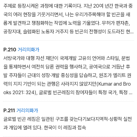
주제로 등장시켜온 과정에 대한 기록이다. 지난 20여 년간 한국과 중
국의 여러 현장을 기웃거리면서, 나는 우리가주목해야 할 빈곤을 새
롭게 발견하고 쟁점화하는 작업에 노력을 기울였다. 무허가 판자촌,
공장지대, 슬럼화된 노동자 거주지 등 빈곤의 전형성이 도드라진 현
장에서 전형적이지 않은빈곤의 역사성과 관계성에 주목했고, 대학 수
업, 이주자들의 공간, 국제개발과 자원봉사 무대처럼 서로 이질적인
P.210
거리의화가
현장에서 빈곤이 실존의 불안으로 현상하는 공통성을 포착했다.
서방국가와 대형 자선 재단이 국제개발 고유의 언어와 스타일, 문법
을 통제하면서 여전히 담론 권력을 행사하고, 공여국으로 거듭난 후
발 주자들이 근대의 성장·개발 중심성을 답습하고, 원조가 엘리트 권
력의 지지 기반이 되는 관행은 사라지지 않았지만(Kumar and Bro
oks 2021: 324), 글로벌 빈곤레짐의 참여자들이 특정 국가, 특정 이
념에 따라 구획되지 않고 다변화되면서 한편으론 새로운 마찰과 틈새
가 생기기도 했다.
P.211
거리의화가
글로벌 빈곤 레짐은 일관된 구조를 갖는다기보다지역적·상황적 실천
과 개입에 열려 있다. 한국이 이 레짐과 접속