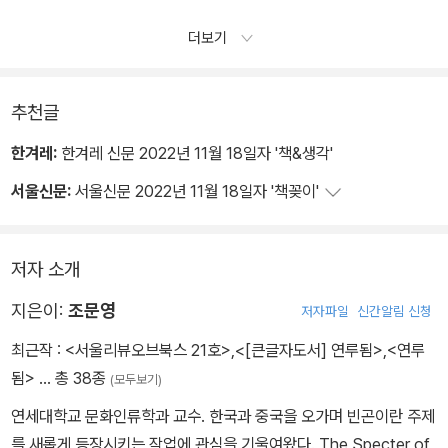
더보기
추천글
한겨레:
한겨레 신문 2022년 11월 18일자 '책&생각'
서울신문:
서울신문 2022년 11월 18일자 '책꽂이'
저자 소개
지은이:
조문영
저자파일
신간알림 신청
최근작 :
<서울리뷰오브북스 21호>
,
<[큰글자도서] 연루됨>
,
<연루
됨>
… 총 38종
(모두보기)
연세대학교 문화인류학과 교수. 한국과 중국을 오가며 빈곤이란 주제
를 새롭게 등장시키는 작업에 관심을 기울여왔다. The Specter of