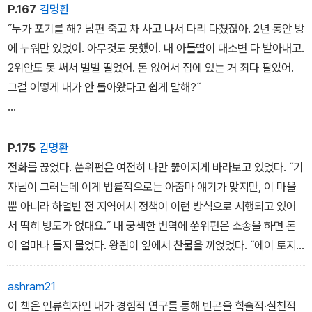
P.167
김명환
˝누가 포기를 해? 남편 죽고 차 사고 나서 다리 다쳤잖아. 2년 동안 방
에 누워만 있었어. 아무것도 못했어. 내 아들딸이 대소변 다 받아내고.
2위안도 못 써서 벌벌 떨었어. 돈 없어서 집에 있는 거 죄다 팔았어.
그걸 어떻게 내가 안 돌아왔다고 쉽게 말해?˝
˝농사를 안 지은 건 자동 포기에 해당돼요. 대대를 찾아가요.˝
P.175
김명환
˝날 거치지도 않았잖아. 난 매년 겨우 살아. 애들이 다 컸는데 [돈이
전화를 끊었다. 쑨위펀은 여전히 나만 뚫어지게 바라보고 있었다. ˝기
없어] 배우자도 못 구해. 내가 확 죽으려고 했는데 딸이 울면서 말렸
자님이 그러는데 이게 법률적으로는 아줌마 얘기가 맞지만, 이 마을
어. 아빠도 없는데 엄마까지 없으면 어떻게 사냐고…….˝
뿐 아니라 하얼빈 전 지역에서 정책이 이런 방식으로 시행되고 있어
서 딱히 방도가 없대요.˝ 내 궁색한 번역에 쑨위펀은 소송을 하면 돈
이 얼마나 들지 물었다. 왕쥔이 옆에서 찬물을 끼얹었다. ˝에이 토지
보상받는 액수의 곱절은 들 거예요.˝ 쑨위펀은 자리에서 일어나 외투
를 껴입으며 내게 덤덤히 말했다. ˝이제 집으로 돌아가자.˝
ashram21
이 책은 인류학자인 내가 경험적 연구를 통해 빈곤을 학술적·실천적