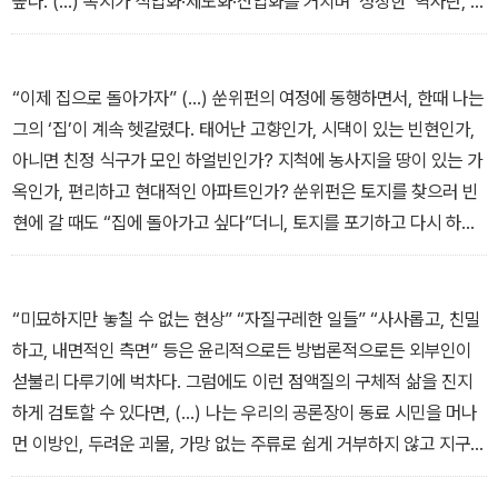
높다. (…) 복지가 직업화·제도화·산업화를 거치며 ‘성장한’ 역사란, 뒤
집어보자면 사회복지 체제 구축에 관여해온 종사자들이 가난한 사람
들한테 ‘의존해온’ 역사다. 그룹홈의 부모가 영재한테 의존하면서도
그에게 낙인을 씌우듯, 복지 종사자들 역시 빈자에게 기대는 동시에
“이제 집으로 돌아가자” (…) 쑨위펀의 여정에 동행하면서, 한때 나는
그들에 대한 심판자를 자임한다.
그의 ‘집’이 계속 헷갈렸다. 태어난 고향인가, 시댁이 있는 빈현인가,
_「의존의 문제화」
아니면 친정 식구가 모인 하얼빈인가? 지척에 농사지을 땅이 있는 가
옥인가, 편리하고 현대적인 아파트인가? 쑨위펀은 토지를 찾으러 빈
현에 갈 때도 “집에 돌아가고 싶다”더니, 토지를 포기하고 다시 하얼
빈으로 떠날 때도 “집에 돌아가자” 했다. 집은 결국 특정 장소로 가리
킬 만한 ‘어디’도, 건조물로 지칭할 만한 ‘무엇’도 아니라, 세계 속 자
기 ‘자리’를 만드는 부단한 과정이었던 셈이다. 언제 헐릴지, 쫓겨날지
“미묘하지만 놓칠 수 없는 현상” “자질구레한 일들” “사사롭고, 친밀
모르는 상태를 벗어나 맘 편히 누울 자리, 섭씨 영하 20도에 볼일을
하고, 내면적인 측면” 등은 윤리적으로든 방법론적으로든 외부인이
보러 공중변소를 찾지 않아도 되는 편한 자리, (…) 몸이 아프고 돈이
섣불리 다루기에 벅차다. 그럼에도 이런 점액질의 구체적 삶을 진지
없어도 괜찮은 자리, 서로 돌보고 의지할 존재를 곁에 둔 자리……. 하
하게 검토할 수 있다면, (…) 나는 우리의 공론장이 동료 시민을 머나
지만 쑨위펀이 자리를 만드는 과정은 (심지어 자기 자신한테조차) 자
먼 이방인, 두려운 괴물, 가망 없는 주류로 쉽게 거부하지 않고 지구
격을 의심받고, ‘자격 없음’의 감각을 내면화하는 과정이었다. (…) 자
속 취약하고 불완전한 (나와 같은) 존재로 인정하는 데서 시작되기를