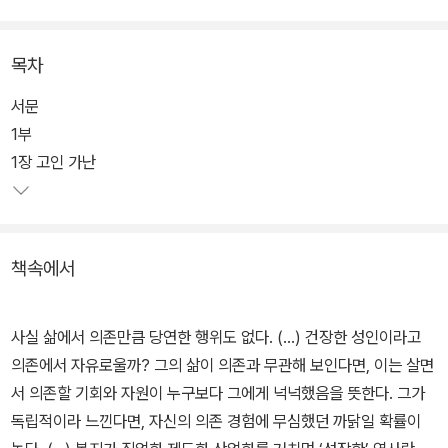
상태, 물질적 결핍과 경제적 고립, 약자, 피해자, 수급자, 의존자 따위
의 전형적 분류로 답변되어왔던 이 질문에 간단히 답하기를 부러 실
목차
패하고 내려진 답을 거듭 번복하면서, 빈곤은 빈자에게 그렇듯 독자
에게도 과정이 된다. 그것은 어떤 과정일까?
서문
1부
도시 빈민, 공장노동자, 수급자, 불안한 청년, 농민공, 이주자, 여성,
1장 고인 가난
토착민, 노예, 그리고 역사 이전부터 착취당해온 비인간까지…… 이
책에 소환되는 빈자에는 경계가 없다. 빈자의 외연은 이 사회의 통치
방식과 그에 연루된 사람들의 관계 속에서 계속 확장된다. 가난한 이
책속에서
의 생활을 일정 기간 지켜보고 그의 생애 발걸음에 보폭을 맞추다 보
면 물질적 궁박함으로 표상된 빈곤이란 상태가 실은 실존의 결핍을
메우려는 끝없는 분전이라는 것을 알 수 있다. 주어진 조건이 어찌됐
사실 삶에서 의존만큼 당연한 행위도 없다. (…) 건장한 성인이라고
건 취약한 존재가 세계 속에서 진정한 자기 자리를 찾기 위해 부단히
의존에서 자유로울까? 그의 삶이 의존과 무관해 보인다면, 이는 살면
노력하는 과정, 그것이 빈곤이라고 20년간 빈곤을 연구해온 저자는
서 의존할 기회와 자원이 누구보다 그에게 넉넉했음을 뜻한다. 그가
이야기한다.
독립적이라 느낀다면, 자신의 의존 경험에 무심했던 까닭일 확률이