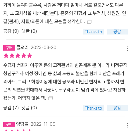
가까이 들여다볼수록, 사람은 저마다 얼마나 서로 같으면서도 다른
분법은 이런 구성 속에서 “후자의 열위를 정당화한다”. 빈곤 통치의
지, 그 교차성을 새삼 깨닫는다. 존중의 경험과 그 누적치, 성원권, 연
역사는 인간에게 노동을 강제하기 위한 일련의 지식과 제도를 구축해
결(관계), 자립/의존에 대한 모순을 생각한다.
온 과정이다.(105) “역설적으로 봉사자, 활동가, 정책 실무자, 연구
공감 (
9
)
댓글 (0)
자, 예술가, 기자 등 빈곤을 어떤 식으로든 재현하고 쟁점화하는 매개
자・대화자 집단은 빈곤 문제의 해결이 요원해 보일수록 역설적으로
물오리
2023-03-20
증가했다”는 점은 이런 맥락에서 주목할 만하다. 관계자, 조력자, 재
메뉴
현자를 자처하는 사람들도 결국은 빈자에게 의존한다는 것. 빈민이
이룬 공동체와 빈민(주민)운동은 일찍이 당연한 존재 양태로서 상호
수급자 범죄자 이주민 등의 고정관념의 빈곤계층 뿐 아니라 비정규직
의존성을 체화하고 실천해왔다. 이렇게 모두가 빈곤의 연결망에 깊이
청년구직자 여성 장애인 등 삶과 노동의 불안을 함께 떠안은 프레카
연루된 세계에선 “누구도 빈곤의 천태만상을 멀찍이서 바라만 보는
리아트, 그리고 하향이동에 대한 공포와 비인간 빈자의 고통까지 빈
위치에 있을 수 없다”는 저자의 말은, 모두가 불평등의 피해자임을 자
곤의 외연을 확대해서 다룬다. 누구라고 이 범위 밖에 있다고 자신하
처하는 “경계 없는 불평등의 시대”에 우리가 우리 자신의 불안을 위
겠는가. 어렵지 않은 책.
치시키는 것과는 조금 다른 방식의 빈곤 감각, 빈곤 인식을 가질 것을
공감 (
7
)
댓글 (0)
주문한다. 그러기 위해 저자가 주목하는 것은 빈곤의 배치, 빈곤의 어
셈블리지다. 그는 빈곤 통치와 빈민의 구성을 개괄한 뒤, 이와 전혀 다
양땅돌
2022-11-09
메뉴
른 방식으로 두 중국 여성의 빈곤-과정에 동행하는 문화기술지를 써