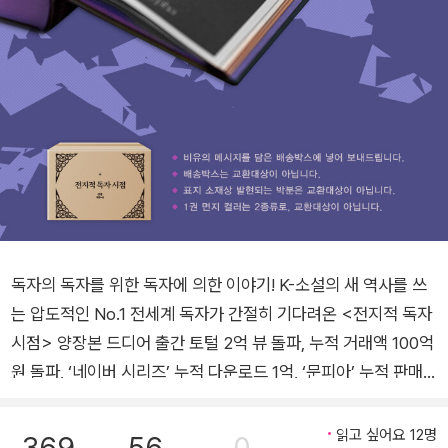
독자의 독자를 위한 독자에 의한 이야기! K-소설의 새 역사를 쓰
는 압도적인 No.1 전세계 독자가 간절히 기다려온 <전지적 독자
시점> 양장본 드디어 출간 토털 2억 뷰 돌파, 누적 거래액 100억
원 돌파, ‘네이버 시리즈’ 누적 다운로드 1억, ‘문피아’ 누적 판매 1
위, ‘네이버’ 수요 웹툰 1위 <전지적 독자 시점> 원작소설, 전세
계 9개 언어 번역 및 수출… 2018년 1월 연재를 시작한 이래 각종
읽고 싶어요 12명