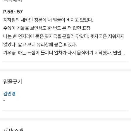
특히 3권에는 처음 공개되는 외전 '보물찾기'를 수록했다.
P.56~57
지하철의 새카만 창문에 내 얼굴이 비치고 있었다.
수없이 거울을 보면서도 한 번도 본 적 없던 표정.
나는 뺨 언저리에 묻은 핏자국을 문질러 닦았다. 핏자국은 지워지지
않았다. 알고 보니 유리창에 묻은 피였다.
기우뚱, 하는 느낌이 들더니 열차가 다시 움직이기 시작했다. 덜덜덜
소리를 내며 달리는 열차. 곧 빛이 들이치며 창문에서 어둠이 밀려났
다. 압구정역에서 옥수역으로 향하는 3호선의 지상철 구간. 창밖으로
한강을 비롯한 서울의 정경이 드러나고 있었다.
밑줄긋기
아아.
누군가가 벅차오르는 신음을 흘렸다. 살았다, 하는 깊은 안도가 느껴
김민경
지는 신음이었다. 하지만 그 신음의 의미가 바뀌기까지는 그리 오랜
˝
시간이 걸리지 않았다.
아, 아…….
창밖 풍경은 더는 우리가 알던 서울이 아니었다.
저자 소개