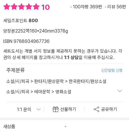
10
100자평 369편
리뷰 56편
세일즈포인트
800
양장본
2252쪽
160*240mm
3378g
ISBN 9788934967736
세트도서는 개별 서지 정보를 제공하지 못하는 경우가 있습니다. 각
권의 상세 페이지를 참고하시거나
1:1 상담
을 이용해 주십시오.
주제분류
신간알림 신청
소설/시/희곡
>
판타지/환상문학
>
한국판타지/환상소설
소설/시/희곡
>
테마문학
>
영화소설
선물하기
공유하기
새상품
-