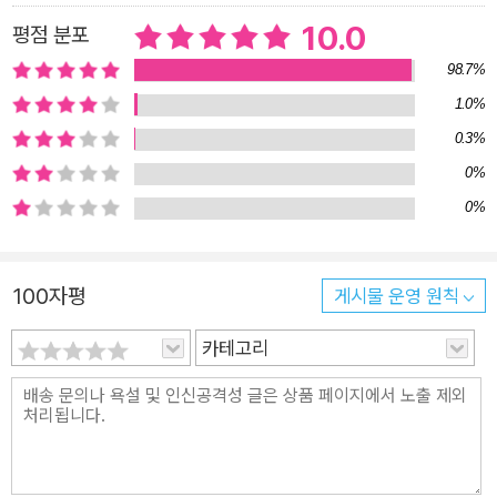
지적 독자 시점》의 애독자임을 밝힌 소설가 임국영은 귀띔한다.
10.0
평점 분포
“이 소설은 당신의 삶을 응원하는 하나의 기원이며 오로지 당신
98.7%
만을 위해 쓰인, 세상에서 가장 구체적이고 사적인 문장들의 모둠
1.0%
이다. 말하자면 이 소설은 내가 태어나기 전부터 이미 나의 정전
0.3%
(正傳)이 되기로 약속돼 있었다.”
0%
0%
100자평
게시물 운영 원칙
카테고리