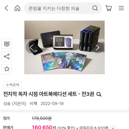
소득공제
전지적 독자 시점 아트북에디션 세트 - 전3권
싱숑
(지은이)
비채
2022-09-19
정가
178,500원
160,650
판매가
원
(10% 할인) +
마일리지 8,920원