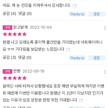
어요. 제 눈 건강을 지켜주셔서 감사합니다.
공감 (
4
)
댓글 (0)
맑고밝게
2022-10-04
메뉴
완결 나고 오래도록 종이책 출간만을 기다렸는데 아트북이라니
요 ㅠㅠ 기다림을 보답받는 느낌입니다
공감 (
3
)
댓글 (0)
찐빵
2022-09-19
메뉴
알라딘 서버 터져서 당황했네요 포장 매번 부실하게 하지만 이벤
트 때문에 이번만 이용합니다 완결난 지 2년이 지났지만 인기가
있는 이유가 있죠 양장본 한정 외전 기대합니다