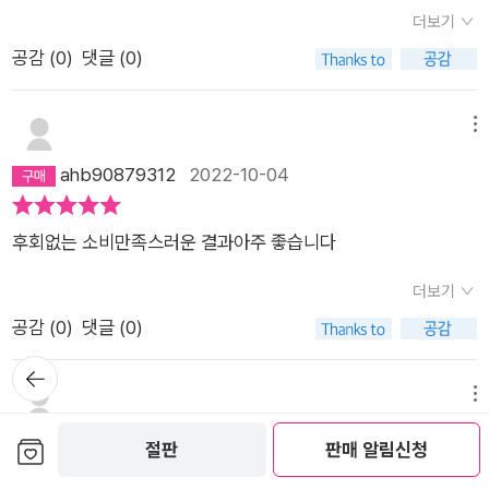
더보기
공감 (
0
)
댓글 (0)
메뉴
ahb90879312
2022-10-04
후회없는 소비만족스러운 결과아주 좋습니다
더보기
공감 (
0
)
댓글 (0)
뒤로가
기
메뉴
곰이네 중고책방
2022-09-20
보관함담기
절판
판매 알림신청