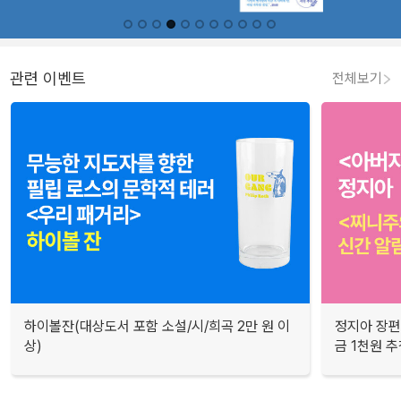
관련 이벤트
전체보기
하이볼잔(대상도서 포함 소설/시/희곡 2만 원 이
정지아 장편
상)
금 1천원 