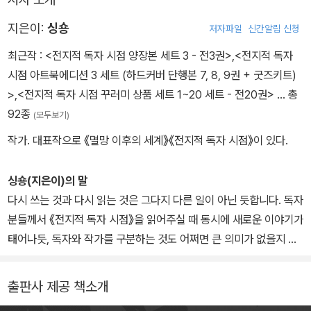
포연과 먼지 속 폐허가 된 시내.
무너진 한강의 대교들.
지은이:
싱숑
저자파일
신간알림 신청
군인 시체로 붉게 물든 한강, 쓰러진 빌딩 사이로 K1 탱크를 장난감처
최근작 :
<전지적 독자 시점 양장본 세트 3 - 전3권>
,
<전지적 독자
럼 짓밟는 괴물들.
시점 아트북에디션 3 세트 (하드커버 단행본 7, 8, 9권 + 굿즈키트)
>
,
<전지적 독자 시점 꾸러미 상품 세트 1~20 세트 - 전20권>
… 총
[메인 시나리오 #1 - '가치 증명'이 종료됐습니다!]
92종
(모두보기)
작가. 대표작으로 《멸망 이후의 세계》《전지적 독자 시점》이 있다.
[기본 클리어 보상으로 300코인을 획득했습니다.]
[채널 이용 수수료로 100코인이 감산됐습니다.]
싱숑(지은이)의 말
[추가 보상 정산이 시작됩니다.]
다시 쓰는 것과 다시 읽는 것은 그다지 다른 일이 아닌 듯합니다. 독자
분들께서 《전지적 독자 시점》을 읽어주실 때 동시에 새로운 이야기가
하나의 세계가 멸망하고 새로운 세계가 태어나고 있었다.
태어나듯, 독자와 작가를 구분하는 것도 어쩌면 큰 의미가 없을지 모
그리고 나는 이 세계의 결말을 아는 유일한 독자였다. _⟪전지적 독자
르겠습니다. 많은 사람이 함께할 수 있는 일 중에 가장 멋진 일이 있다
시점 1⟫
면, 하나의 이야기에 관여하는 것이 아닐지요.
출판사 제공 책소개