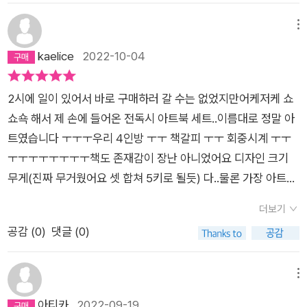
메뉴
kaelice
2022-10-04
2시에 일이 있어서 바로 구매하러 갈 수는 없었지만어케저케 쇼
쇼쇽 해서 제 손에 들어온 전독시 아트북 세트..이름대로 정말 아
트였습니다 ㅜㅜㅜ우리 4인방 ㅜㅜ 책갈피 ㅜㅜ 회중시계 ㅜㅜ
ㅜㅜㅜㅜㅜㅜㅜㅜ책도 존재감이 장난 아니었어요 디자인 크기
무게(진짜 무거웠어요 셋 합쳐 5키로 될듯) 다..물론 가장 아트인
것은 책 속의 내용이죠독자야!!! ㅜㅜㅜ싱숑님들 검넴님 김영사
더보기
여러분 감사합니다!!
공감 (
0
)
댓글 (0)
메뉴
아티카
2022-09-19