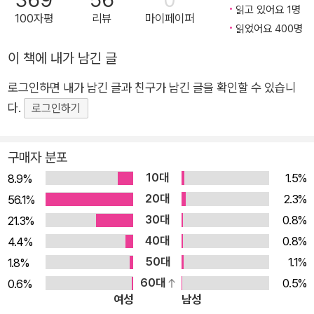
369
56
0
플랫폼에서 역대 최고 기록을 경신하고, 한국을 넘어 미국, 프랑
읽고 있어요 1명
100자평
리뷰
마이페이퍼
스, 태국, 중국 등 세계 각지에서 전무후무한 새 역사를 쓰고 있는
읽었어요 400명
메가히트 웹소설 <전지적 독자 시점>. 김영사의 문학 브랜드 비
이 책에 내가 남긴 글
채는 페이퍼백 에디션(Part1 1-8)에 이어 《전지적 독자 시점》을
로그인하면 내가 남긴 글과 친구가 남긴 글을 확인할 수 있습니
양장본(1-3)으로 선보인다. 페이퍼백 에디션이 기존 전자책과의
다.
연계성, 독서의 편의성 등을 우선시한 만듦새였다면 양장본은 고
로그인하기
급스러운 완성도와 묵직함을 자랑하며 소장성 측면에 무게중심
을 두었다. 페이퍼백 에디션 여덟 권 즉 Part1 Ep. 35까지(전자
구매자 분포
책 1부 35화까지)의 분량을 세 권에 담았고, 특히 3권에는 처음
10대
1.5%
8.9%
공개되는 외전 <보물찾기>를 수록했다. 세계의 신화, 설화, 서브
20대
2.3%
56.1%
컬처 등이 유기적으로 직조된 압도적인 스케일, 매력적인 캐릭터
30대
0.8%
21.3%
가 구축하는 입체적이고 다의적인 세계! 《전지적 독자 시점》은
40대
0.8%
4.4%
평범한 회사원 김독자가 퇴근길에 맞닥뜨리는 기이한 세계를 시
50대
1.1%
1.8%
작으로 현실과 비현실을 통섭하며 ‘이야기의 힘’을 설파한다. 원
60대
0.5%
0.6%
고지 25000매의 초대형 장편소설이라니, SNS와 같은 단문이
여성
남성
트렌드를 선도하는 이 시대에 크게 카운터를 날리는 듯하다. 《전