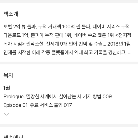
책소개
토털 2억 뷰 돌파, 누적 거래액 100억 원 돌파, 네이버 시리즈 누적
다운로드 1억, 문피아 누적 판매 1위, 네이버 수요 웹툰 1위 <전지적
독자 시점> 원작소설. 전세계 9개 언어 번역 및 수출… 2018년 1월
연재를 시작한 이래 각종 플랫폼에서 역대 최고 기록을 경신하고, 한
국을 넘어 미국, 프랑스, 태국, 중국 등 세계 각지에서 전무후무한 새
역사를 쓰고 있는 메가히트 웹소설 <전지적 독자 시점>. 김영사의 문
목차
학 브랜드 비채는 페이퍼백 에디션(Part1 1-8)에 이어 <전지적 독자
시점>을 양장본(1-3)으로 선보인다.
1권
Prologue. 멸망한 세계에서 살아남는 세 가지 방법 009
페이퍼백 에디션이 기존 전자책과의 연계성, 독서의 편의성 등을 우
Episode 01. 유료 서비스 돌입 017
선시한 만듦새였다면 양장본은 고급스러운 완성도와 묵직함을 자랑
하며 소장성 측면에 무게중심을 두었다. 페이퍼백 에디션 여덟 권 즉
Part1 Ep. 35까지(전자책 1부 35화까지)의 분량을 세 권에 담았고,
책속에서