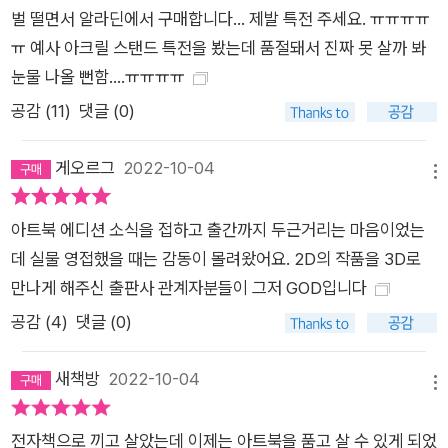
벌 떨면서 알라딘에서 구매합니다... 제발 특전 주세요. ㅠㅠㅠㅠ
ㅠ 예사 아크릴 스탠드 특전을 봤는데 품절돼서 진짜 못 살까 봐
눈물 나올 뻔함....ㅠㅠㅠㅠ
공감 (
11
)
댓글 (0)
게오르그
2022-10-04
메뉴
아트북 에디션 소식을 접하고 출간까지 두근거리는 마음이었는
데 실물 영접했을 때는 감동이 몰려왔어요. 2D의 작품을 3D로
만나게 해주신 출판사 관계자분들이 그저 GOD입니다
공감 (
4
)
댓글 (0)
새책방
2022-10-04
메뉴
전자책으로 끼고 살았는데 이제는 아트북을 품고 살 수 있게 되었