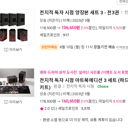
전체
전지적 독자 시점 양장본 세트 3 - 전3권
전
ㅣ
싱숑
(지은이) |
비채
| 2025년 9월
106,650원
118,500
원 →
(
할인), 마일리지
원
10%
5,920
세일즈포인트 :
917
8월 10일 (월) 밤 11시
잠들기전 배송
양탄자배송
지역변
미리보기
영화·드라마 원작 도서전. 알라딘 사은품 (이벤트 도서 포함 
전지적 독자 시점 아트북에디션 3 세트 (하드커버
- 완결
전지적 독자 시점
ㅣ
Choice
키트)
싱숑
(지은이) |
비채
| 2025년 9월
160,650원
178,500
원 →
(
할인), 마일리지
원
10%
8,920
미리보기
2.0
(
2
) | 세일즈포인트 :
3,375
판권 소멸 등으로 더 이상 제작, 유통 계획이 없습니다.