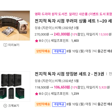
영화·드라마 원작 도서전. 알라딘 사은품 (이벤트 도서 포함 
전지적 독자 시점 꾸러미 상품 세트 1~20 세
싱숑
(지은이) |
비채
| 2025년 3월
243,000원
270,000
원 →
(
할인), 마일리지
원
10%
13,500
8.0
(
1
) | 세일즈포인트 :
1,403
미리보기
8월 10일 (월) 아침 7시
출근전 배
양탄자배송
주말특급
전지적 독자 시점 양장본 세트 2 - 전3권
전
ㅣ
싱숑
(지은이) |
비채
| 2024년 5월
106,650원
118,500
원 →
(
할인), 마일리지
원
10%
5,920
8.0
(
2
) | 세일즈포인트 :
1,239
8월 10일 (월) 아침 7시
출근전 배
양탄자배송
주말특급
크게보기