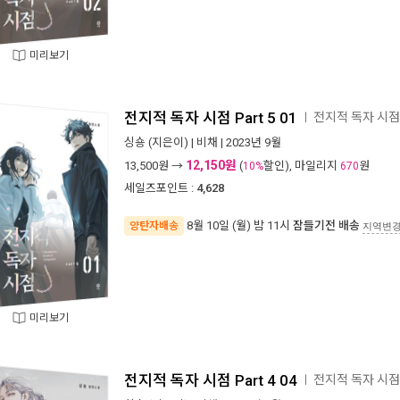
미리보기
전지적 독자 시점 Part 5 01
전지적 독자 시점
ㅣ
싱숑
(지은이) |
비채
| 2023년 9월
12,150원
13,500
원 →
(
할인), 마일리지
원
10%
670
세일즈포인트 :
4,628
8월 10일 (월) 밤 11시
잠들기전 배송
양탄자배송
지역변
미리보기
전지적 독자 시점 Part 4 04
전지적 독자 시점
ㅣ