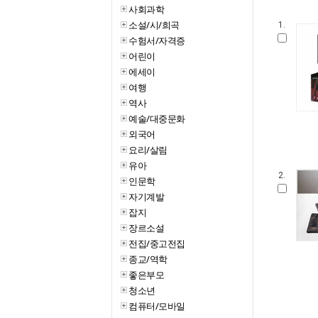
사회과학
소설/시/희곡
1.
수험서/자격증
어린이
에세이
여행
역사
예술/대중문화
외국어
요리/살림
유아
2.
인문학
자기계발
잡지
장르소설
전집/중고전집
종교/역학
좋은부모
청소년
컴퓨터/모바일