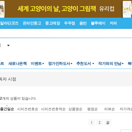
알라딘굿즈
온라인중고
중고매장
우주점
음반
블루레이
커피
서
스트
새로나온책
이벤트
정가인하도서
추천도서
작가와의 만남
북
독자 시점
2
개의 상품이 있습니다.
출간일순
시리즈번호순
시리즈번호역순
상품명순
평점순
리뷰순
저가격
1
2
끝