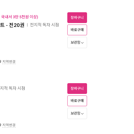
국내서 3만 5천원 이상)
장바구니
트 - 전20권
전지적 독자 시점
ㅣ
바로구매
보관함
송
지역변경
지적 독자 시점
장바구니
바로구매
보관함
송
지역변경