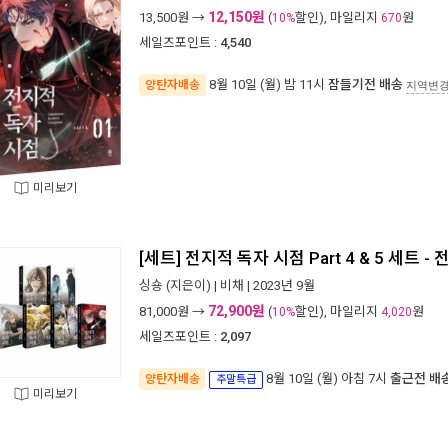
12,150원
13,500
원 →
(
할인), 마일리지
원
10%
670
세일즈포인트 :
4,540
8월 10일 (월) 밤 11시
잠들기전 배송
양탄자배송
지역변
미리보기
[세트] 전지적 독자 시점 Part 4 & 5 세트 - 
싱숑
(지은이) |
비채
| 2023년 9월
72,900원
81,000
원 →
(
할인), 마일리지
원
10%
4,020
세일즈포인트 :
2,097
8월 10일 (월) 아침 7시
출근전 배
양탄자배송
주말특급
미리보기