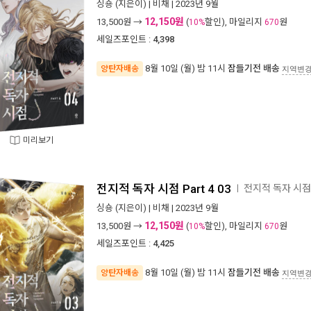
싱숑
(지은이) |
비채
| 2023년 9월
12,150원
13,500
원 →
(
할인), 마일리지
원
10%
670
세일즈포인트 :
4,398
8월 10일 (월) 밤 11시
잠들기전 배송
양탄자배송
지역변
미리보기
전지적 독자 시점 Part 4 03
전지적 독자 시점
ㅣ
싱숑
(지은이) |
비채
| 2023년 9월
12,150원
13,500
원 →
(
할인), 마일리지
원
10%
670
세일즈포인트 :
4,425
8월 10일 (월) 밤 11시
잠들기전 배송
양탄자배송
지역변