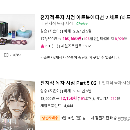
전지적 독자 시점 아트북에디션 2 세트 (하드
전지적 독자 시점
ㅣ
Choice
싱숑
(지은이) |
비채
| 2024년 5월
160,650원
178,500
원 →
(
할인), 마일리지
원
10%
8,920
5.1
(
11
) | 세일즈포인트 :
632
미리보기
출판사/제작사 유통이 중단되어 구할 수 없습니다.
전지적 독자 시점 Part 5 02
전지적 독자 시점
ㅣ
싱숑
(지은이) |
비채
| 2023년 9월
12,150원
13,500
원 →
(
할인), 마일리지
원
10%
670
세일즈포인트 :
4,644
8월 10일 (월) 밤 11시
잠들기전 배송
양탄자배송
지역변