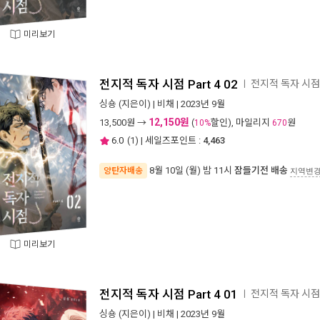
미리보기
전지적 독자 시점 Part 4 02
전지적 독자 시점
ㅣ
싱숑
(지은이) |
비채
| 2023년 9월
12,150원
13,500
원 →
(
할인), 마일리지
원
10%
670
6.0
(
1
) | 세일즈포인트 :
4,463
8월 10일 (월) 밤 11시
잠들기전 배송
양탄자배송
지역변
미리보기
전지적 독자 시점 Part 4 01
전지적 독자 시점
ㅣ
싱숑
(지은이) |
비채
| 2023년 9월