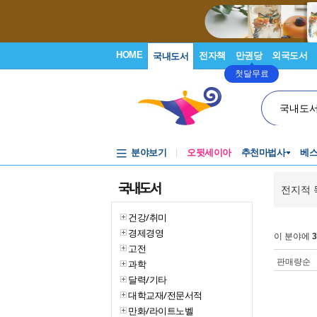
HOME
전자책
만권당
외국도서
국내도서
첫달무료
국내도
분야보기
오뒷세이아
추천마법사
베
국내도서
전지적 
건강/취미
경제경영
이 분야에
3
고전
판매량순
과학
달력/기타
대학교재/전문서적
만화/라이트노벨