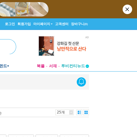
로그인
회원가입
마이페이지
고객센터
장바구니
(0)
펀드
북플
서재
투비컨티뉴드
창작플랫폼
투비컨티뉴드
25개
순