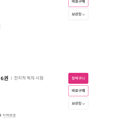
바로구매
보관함
경
전6권
전지적 독자 시점
ㅣ
장바구니
바로구매
보관함
송
지역변경