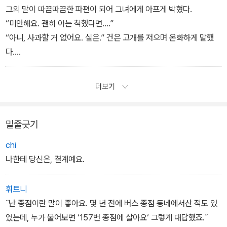
그의 말이 따끔따끔한 파편이 되어 그녀에게 아프게 박혔다.
“미안해요. 괜히 아는 척했다면….”
“아니, 사과할 거 없어요. 실은.” 건은 고개를 저으며 온화하게 말했
다.
“…당신이 알게 되길 은연중 바랐는지도 모르겠어요. 요즘 난 뭐랄
까… 어쩐지 용량이 꽉 차버린 느낌이어서, 사람도 그게 가능하다면
더보기
한 번쯤 포맷되고 싶다는 생각 가끔 해요. 깨끗하게 가슴 탁 트이면서
숨 쉴 수 있게.”
밑줄긋기
chi
나한테 당신은, 결계예요.
휘트니
˝난 종점이란 말이 좋아요. 몇 년 전에 버스 종점 동네에서산 적도 있
었는데, 누가 물어보면 ‘157번 종점에 살아요‘ 그렇게 대답했죠.˝