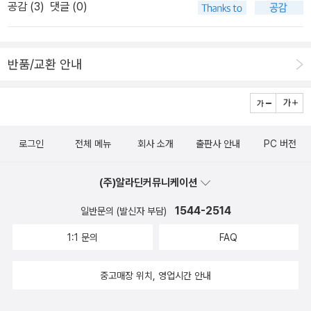
공감 (
3
)
댓글 (0)
친구 커플을 보고, 헤어지자는 말을 못 해서 이어가는 마음을 잘 알지
못해서 그들을 이해하는 걸 멈췄었는데, 드라마 <봄밤> 속 정인(한지
민)과 기석(김준한)의 4년의 결말을 보면서, 그 익숙함이 어떻게 흘
반품/교환 안내
러왔는지 이해하게 됐다. 앞으로 이들의 만남은 또 어떤 방향을 향할
지 궁금증이 생길 무렵, 정인은 다른 사람과 ‘우리’가 시작된다. 문제
는 타이밍이었는데, 정인이 자신의 변한 마음을 진즉에 인정하고 기
석과 헤어졌다면, 그 후에 지호(정해인)을 만났다면 그 타이밍은 자연
로그인
전체 메뉴
회사 소개
출판사 안내
PC 버전
스러웠을까. 헤어지자는 정인의 말에 기석 또한 깔끔한 대답이 나왔
을까 하는 의문이 생기기는 하는데, 이들의 갈등은 오히려 다른 방향
(주)알라딘커뮤니케이션
에서 방점이 찍힌 것 같다. 연인의 헤어지자는 말을 받아들일 수 없는
1544-2514
일반문의 (발신자 부담)
남자가 연인의 마음에 다른 사람이 들어와 있는 것에 더 큰 의미를 두
게 되었기 때문에. 농락당한 기분? 그래서 기석은 그의 말처럼 ‘복수
1:1 문의
FAQ
까지는 아니더라도 한풀이’ 정도는 해야 이 배신감과 상처를 치유할
수 있었을 듯하다.한편으로는 미혼부로 살면서 부모의 책임을 다하려
중고매장 위치, 영업시간 안내
는 남자에게 찾아온 낯선 감정, 그의 표현대로라면 ‘다시 없을 줄 알았
던 감정에 취해’ 애인이 있는 여자를 바라보게 되는 일이, 이성과 반대