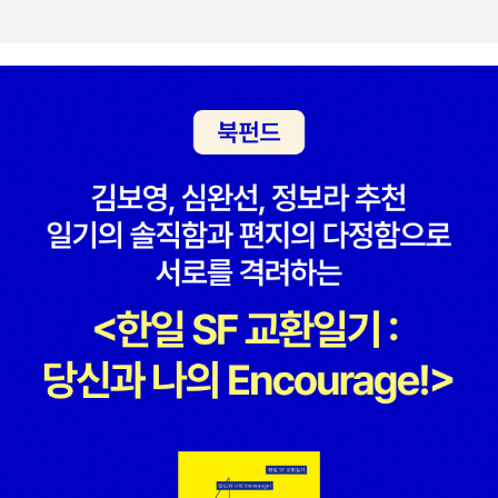
로 움직이는 마음 때문에 힘든 상황이 내내 시선을 붙잡는다. 같이 일
하는 선배가 ‘우리 지호는 꽃길만 걸어야 한다’라고 말하는 그 애틋함
이 그대로 느껴져서다. 그를 바라보는 주변의, 사회의 시선이 어땠을
지 상상이 돼서 말이다. 그런 남자가 다시 없을 줄 알았던 감정을 감당
해야 하는 고통은 또 어땠을지. 그래서 나도 모르게 응원하면서 보게
되는 커플이었다. 이미 사랑이 아닌데도 사랑인 척하면서 만나왔던
대상을 정리하는 여자도 힘들었을 거고, 자신의 상황을 알면서도 사
랑 하나만 보고 쫓아오는 여자를 놓을 수도 없고 지켜내고 싶은 남자
의 견딤도 그대로 보인다. 재인(주민경, 이정인의 동생)의 말처럼, ‘사
랑을 어떻게 막니?’계절에 상관없이, 언제든 튀어나오는 것처럼 다시
보고 싶은 드라마다. 특히 봄에 더 생각나는 건 어쩔 수가 없다. 지난
주말, 드라마를 잘 보지 않는 남편에게 이 드라마를 추천해줬더니 싫
다고 하기에, 더도 말고 덜도 말고 딱 1회만 같이 보자고 했다. 정해인
배우의 인생 캐릭터라고, 같이 공감 한 번만 해달라면서 딱 한 번을 강
조했다. 무슨 고문당하는 것처럼 옆에 앉아서 1회를 보더니, 이틀 동
안 정주행하더라. 다 보고 난 후 남편의 그 표정을 뭐라고 표현해야 할