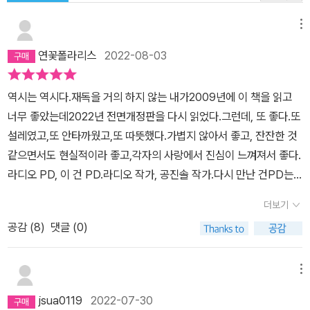
메뉴
연꽃폴라리스
2022-08-03
역시는 역시다.재독을 거의 하지 않는 내가2009년에 이 책을 읽고
너무 좋았는데2022년 전면개정판을 다시 읽었다.​그런데, 또 좋다.또
설레였고,또 안타까웠고,또 따뜻했다.​가볍지 않아서 좋고, 잔잔한 것
같으면서도 현실적이라 좋고,각자의 사랑에서 진심이 느껴져서 좋다.​
라디오 PD, 이 건 PD.라디오 작가, 공진솔 작가.다시 만난 건PD는
여전히 멋졌고, 중간에 충격적인 발언을 해서 잠시 헉! 하기도 했고,다
더보기
시 만난 공진솔은 여전히 조심스러웠고, 자신의 감정앞에 솔직했다.​
공감 (
8
)
댓글 (0)
시작부터 중간을 거쳐, 마지막까지 완벽히 마음에 드는 소설.​건PD와
공진솔의 사랑이 여전히 무사하기를지금까지 그래왔듯 앞으로도 계
속 응원할 것이다.​네 사랑이 무사하기를내 사랑도 무사하니까
메뉴
jsua0119
2022-07-30