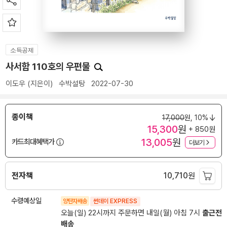
소득공제
사서함 110호의 우편물
이도우
(지은이)
수박설탕
2022-07-30
종이책
17,000
원,
10%
15,300
원
+ 850원
13,005
원
카드최대혜택가
더보기
전자책
10,710
원
수령예상일
양탄자배송
썬데이 EXPRESS
오늘(일) 22시까지 주문하면 내일(월) 아침 7시
출근전
배송