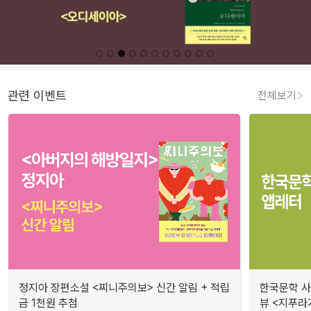
관련 이벤트
전체보기
정지아 장편소설 <찌니주의보> 신간 알림 + 적립
한국문학 사랑
금 1천원 추첨
뷰 <지푸라