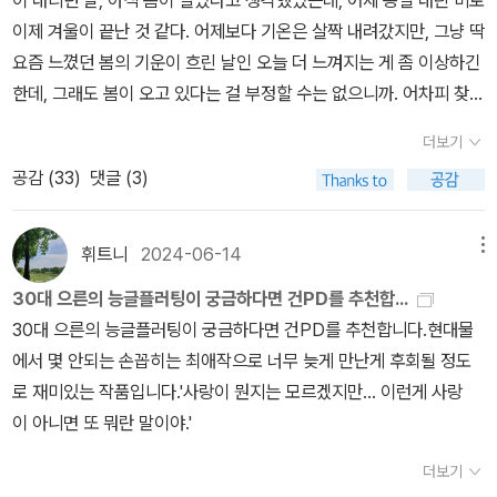
이제 겨울이 끝난 것 같다. 어제보다 기온은 살짝 내려갔지만, 그냥 딱
요즘 느꼈던 봄의 기운이 흐린 날인 오늘 더 느껴지는 게 좀 이상하긴
한데, 그래도 봄이 오고 있다는 걸 부정할 수는 없으니까. 어차피 찾아
올 봄이라면, 좀 즐겁게 가볍게 웃으면서 맞이하고 싶어서. 그래서, 어
더보기
제는 햇살이 좋아서 나갔다. 어디서든 햇살을 등에 받으며 앉아 있고
공감 (
33
)
댓글 (3)
싶었다. 알라딘 보관함을 뒤져서 책도 샀고, 도서관에 신청한 책도 찾
으러 갔다. 집 근처 새로 생긴 카페에도 갔고, 오랜만에 만난 지인과
수다도 떨었다. 웃긴 건, 그렇게 책도 사고 책도 빌려오고 했는데, 올
휘트니
2024-06-14
메뉴
해 초와는 다른 이유로 책을 못 읽었다는 거다.새해가 시작하면서 바
30대 으른의 능글플러팅이 궁금하다면 건PD를 추천합...
빴던 일은 조금 정리되는 듯했는데, 지금은 다른 것에 빠져있느라 책
30대 으른의 능글플러팅이 궁금하다면 건PD를 추천합니다.현대물
이 손에서 멀어진다. 봄이면 어김없이 생각나는 드라마를 정주행하느
에서 몇 안되는 손꼽히는 최애작으로 너무 늦게 만난게 후회될 정도
라 말이다. 드라마 <봄밤>이 좋아서, 정해인 배우가 인생 캐릭터를
로 재미있는 작품입니다.'사랑이 뭔지는 모르겠지만... 이런게 사랑
만났구나 싶어서, 현실을 살아내는 시선들이 고스란히 담겨 있어서.
이 아니면 또 뭐란 말이야.'
처음 방영 당시에는 미처 닿지 못했던 감정들이 다시 볼 때마다 하나
씩 튀어나온다. 습관처럼, 익숙하니까 이어오던 연애의 마무리는 꼭
더보기
결혼이어야 하는지 묻는 사람이 있었다. 10년을 만나고도 헤어지는