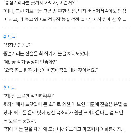
˝종점? 막다른 곳까지 가보자, 이런거?˝
˝아니, 그런 거보다는 그냥 맘 편한 느낌. 막차 버스에서졸아도 안심
이 되고, 맘 놓고 있어도 정류장 놓칠 걱정 없이무사히 집에 갈 수 있
다는... 그런 느낌요.˝
휘트니
˝심장병인가..?˝
중얼거리는 진술을 최 작가가 흘끔 쳐다보았다.
˝왜, 공 작가 심장이 안좋아?˝
˝요즘 좀... 왼쪽 가슴이 따끔따끔할 때가 잦아서요.˝
휘트니
˝자! 길 모르면 직진하라우!˝
뒷좌석에서 느닷없이 큰 소리로 외친 이 노인 때문에 진솔은 움찔 놀
랐다. 헤드폰 음악 탓에 당신 목소리가 훨씬 크게나온다는 걸 노인
은 모르는 듯했다.
˝집에 가는 길을 제가 왜 모릅니까? 그리고 마포에서 이화동까지