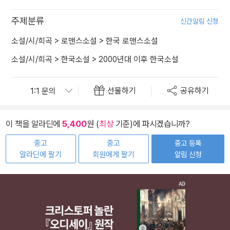
주제분류
신간알림 신청
소설/시/희곡
>
로맨스소설
>
한국 로맨스소설
소설/시/희곡
>
한국소설
>
2000년대 이후 한국소설
선물하기
공유하기
이 책을 알라딘에
5,400
원 (
최상
기준)에 파시겠습니까?
중고
중고
중고 등록
알라딘에 팔기
회원에게 팔기
알림 신청