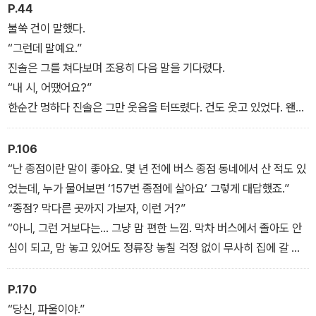
P.44
불쑥 건이 말했다.
“그런데 말예요.”
진솔은 그를 쳐다보며 조용히 다음 말을 기다렸다.
“내 시, 어땠어요?”
한순간 멍하다 진솔은 그만 웃음을 터뜨렸다. 건도 웃고 있었다. 왠지
그녀의 기분이 갑자기 밝아졌다.
“좋게 얘기해요, 솔직히 얘기해요?”
P.106
“두 가지 버전으로 다 말해봐요.”
“난 종점이란 말이 좋아요. 몇 년 전에 버스 종점 동네에서 산 적도 있
었는데, 누가 물어보면 ‘157번 종점에 살아요’ 그렇게 대답했죠.”
“종점? 막다른 곳까지 가보자, 이런 거?”
“아니, 그런 거보다는… 그냥 맘 편한 느낌. 막차 버스에서 졸아도 안
심이 되고, 맘 놓고 있어도 정류장 놓칠 걱정 없이 무사히 집에 갈 수
있다는… 그런 느낌요.”
P.170
“당신, 파울이야.”