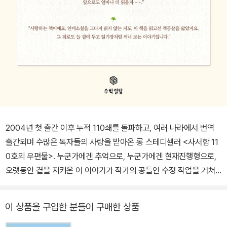
2004년 첫 출간 이후 누적 110쇄를 돌파하고, 여러 나라에서 번역
출간되며 수많은 독자들의 사랑을 받아온 롱 스테디셀러 <사서함 11
0호의 우편물>. 누군가에겐 추억으로, 누군가에겐 현재진행형으로,
오랫동안 곁을 지켜온 이 이야기가 작가의 공들인 수정 작업을 거쳐
전면개정판으로 재출간되었다. 라디오 작가 공진솔은 평소 ‘연연하지
말자’가 인생 모토. 마음이 심란할 때 연필 몇 자루를 깎는 소소한 취
이 상품을 구입한 분들이 구매한 상품
미를 가졌고 세상과 사랑에 큰 기대없이 살아가려고 애쓰지만, 개편