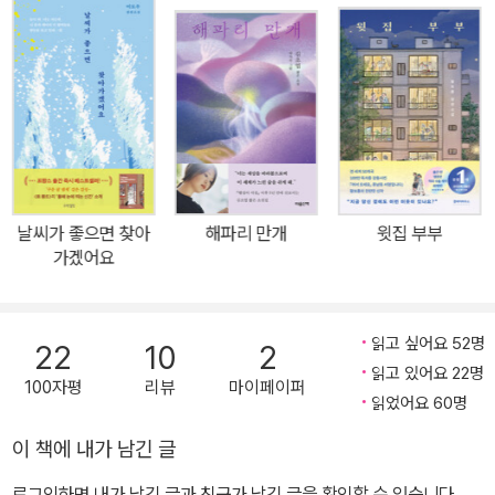
을 맞아 새로운 피디 이건과 프로그램을 함께하면서 인생 목표에 차
질이 생기기 시작한다. 그저 자신의 삶을 꾸리며 평온하게 살고 싶을
뿐이었는데. 그런 진솔의 울타리를 매번 부드럽게 노크하며 문밖으로
불러내는 듯한 건을 마냥 외면할 수가 없다. 30대 초중반, 적당히 쓸
쓸하고 마음 한 자락 조용히 접어버린 이들이, 그럼에도 ‘다시 한번 사
랑해보기로 하는’ 따스한 이야기. 서로의 청춘, 일터, 지나간 감정과
다시 찾아온 사랑의 마음을 행간을 따라 읽다보면, 어느새 기억 저편
에 잊고 지내던 아날로그 감성을 되찾게 한다.
날씨가 좋으면 찾아
해파리 만개
윗집 부부
가겠어요
읽고 싶어요 52명
22
10
2
읽고 있어요 22명
100자평
리뷰
마이페이퍼
읽었어요 60명
이 책에 내가 남긴 글
로그인하면 내가 남긴 글과 친구가 남긴 글을 확인할 수 있습니다.