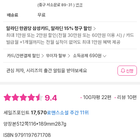
(중구 서소문로 89-31 )
변경
배송료
무료
알라딘 만권당 삼성카드, 알라딘 15% 청구 할인
최대 1만원 또는 2만원 할인(전월 30만원 또는 60만원 이용 시) / 카드
발급월 +1개월까지는 전월 실적이 없어도 최대 1만원 혜택 제공
카드/간편결제 할인
무이자 할부
소득공제 690원
관심 저자, 시리즈의 출간 알림을 받아보세요
신청
9.4
100자평 22편
리뷰 10편
세일즈포인트
17,570
로맨스소설 주간 11위
양장본
512쪽
116*189mm
287g
ISBN 9791197671708