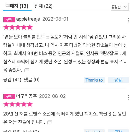
구매자 (13)
전체 (22)
appletreeje
2022-08-01
메뉴
‘볕을 모아 불씨를 만드는 돋보기‘처럼 먼 시절 ‘꽃‘같았던 그리운 사
람들이 내내 생각났고, 나 역시 자주 다녔던 익숙한 장소들이 눈에 선
하고, 화계사 84번 버스 종점 인근의 시절도, 인사동 ‘옛찻집‘도.. 새
삼스레 추억에 잠기게 했던 소설. 완성도 있는 장정과 편집 표지로 더
욱 좋았다.
공감 (
41
)
댓글 (0)
너구리공주
2022-08-02
메뉴
20년 전 저를 로맨스 소설에 푹 빠지게 했던 책이죠. 책을 읽는 동안
은 저는 진솔이 됩니다.
공감 (
13
)
댓글 (0)