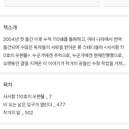
책소개
2004년 첫 출간 이후 누적 110쇄를 돌파하고, 여러 나라에서 번역
출간되며 수많은 독자들의 사랑을 받아온 롱 스테디셀러 <사서함 11
0호의 우편물>. 누군가에겐 추억으로, 누군가에겐 현재진행형으로,
오랫동안 곁을 지켜온 이 이야기가 작가의 공들인 수정 작업을 거쳐
전면개정판으로 재출간되었다.
목차
30대 초중반, 적당히 쓸쓸하고 마음 한 자락 조용히 접어버린 이들
이, 그럼에도 ‘다시 한번 사랑해보기로 하는’ 따스한 이야기. 서로의
사서함 110호의 우편물 _ 7
청춘, 일터, 지나간 감정과 다시 찾아온 사랑의 마음을 행간을 따라 읽
비 오는 날은 입구가 열린다 _ 477
다보면, 어느새 기억 저편에 잊고 지내던 아날로그 감성을 되찾게 한
작가의 말 _ 502
다.