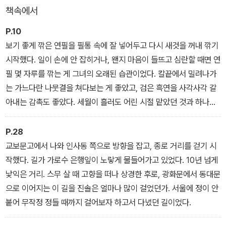
책속에서
P.10
보기 좋게 깎은 연필을 필통 속에 잘 넣어두고 다시 새것을 꺼내 깎기
시작했다. 일이 손에 안 잡히거나, 왠지 마음이 들뜨고 심란할 때면 연
필 몇 자루를 깎는 게 그녀의 오래된 습관이었다. 칼끝에서 밀려나가
는 가느다란 나뭇결을 쳐다보는 게 좋았고, 검은 흑연을 사각사각 갈
아내는 감촉도 좋았다. 세월이 흘러도 어린 시절 맡았던 것과 하나도
다르지 않은, 연필 깎을 때 연하게 풍겨오는 나무 냄새도 마음에 들었
다.
P.28
교보문고에서 나와 인사동 쪽으로 방향을 잡고, 종로 거리를 걷기 시
작했다. 길가 가로수 은행잎이 노랗게 물들어가고 있었다. 10년 넘게
낯익은 거리. 스무 살 때 고향을 떠나 상경한 후로, 광화문에서 동대문
으로 이어지는 이 길을 진솔은 얼마나 많이 걸었던가. 서울에 정이 안
붙어 무작정 정들 때까지 걸어보자 하고서 다녔던 길이었다.