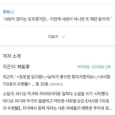
는 어차피 직진이에요.˝
˝누가 네 녀석한테 길 모른다 하던? 방금 그 말은 내 인생관을, 공작
휘트니
가님한테 피력한 거이다.˝
˝사랑이 뭔지는 모르겠지만... 이런게 사랑이 아니면 또 뭐란 말이야.˝
더보기
저자 소개
지은이:
이도우
저자파일
신간알림 신청
최근작 :
<잠옷을 입으렴>
,
<날씨가 좋으면 찾아가겠어요>
,
<사서함
110호의 우편물>
… 총 32종
(모두보기)
소설가. 라디오 작가와 카피라이터로 일하다 소설을 쓰기 시작했다.
라디오 피디와 작가의 쓸쓸하고 저릿한 사랑을 담은 《사서함 110호
의 우편물》, 외가에서 함께 자라는 사촌 자매들의 애틋한 추억과 성장