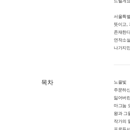
드릴게요.
서울특별
뜻이고,
존재한다
연작소설
나가지만
목차
노을빛
주문하신
잃어버린
마그눔 
왕과 그
작가의 
프로듀서