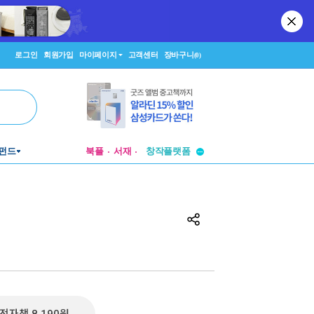
로그인
회원가입
마이페이지
고객센터
장바구니
(0)
투비컨티뉴드
펀드
북플
서재
창작플랫폼
투비컨티뉴드