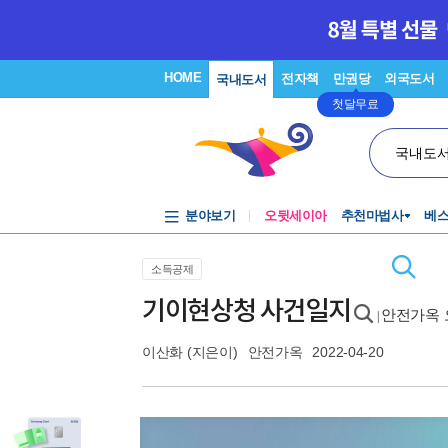
HOME
전자책
만권당
외국도서
국내도서
첫달무료
국내도
분야보기
오뒷세이아
추천마법사
베
소득공제
기이현상청 사건일지
안전가옥 
|
이산화
(지은이)
안전가옥
2022-04-20