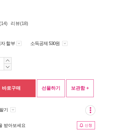
14)
리뷰(18)
자 할부
소득공제 530원
바로구매
선물하기
보관함 +
 팔기
림을 받아보세요
신청