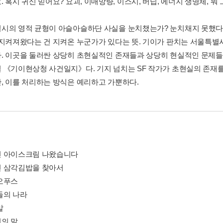
 혹시 귀신 믿어요? 요괴, 이매망량, 이스시, 버닙, 에너지 생명체, 뭐 
시의 영적 균형이 아슬아슬하단 사실을 눈치챘는가? 눈치채지 못했
 지켜져왔다는 건 지켜온 누군가가 있다는 뜻. 기이가 판치는 서울특별
. 이곳을 둘러싼 상당히 초현실적인 존재들과 상당히 현실적인 문제들
 《기이현상청 사건일지》다. 기지 넘치는 SF 작가가 초현실의 존재
, 이를 처리하는 방식은 예리하고 가뿐하다.
 아이스크림 나왔습니다
 삼각김밥을 찾아서
오푸스
들의 나라
말
의 말