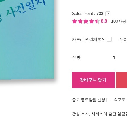
Sales Point :
732
8.8
100자평(
카드/간편결제 할인
무이
수량
장바구니 담기
중고로
중고 등록알림 신청
관심 저자, 시리즈의 출간 알