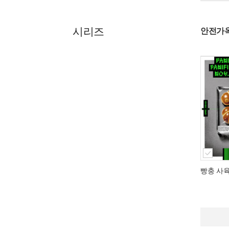
시리즈
안전가
빵충 사육