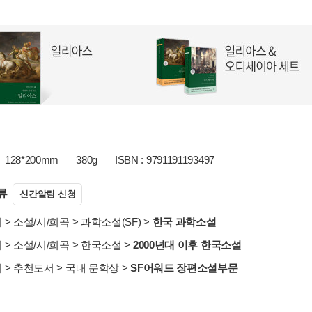
128*200mm
380g
ISBN : 9791191193497
류
신간알림 신청
서
>
소설/시/희곡
>
과학소설(SF)
>
한국 과학소설
서
>
소설/시/희곡
>
한국소설
>
2000년대 이후 한국소설
서
>
추천도서
>
국내 문학상
>
SF어워드 장편소설부문