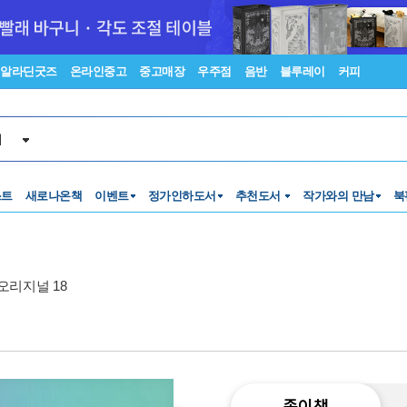
알라딘굿즈
온라인중고
중고매장
우주점
음반
블루레이
커피
서
스트
새로나온책
이벤트
정가인하도서
추천도서
작가와의 만남
북
오리지널 18
종이책