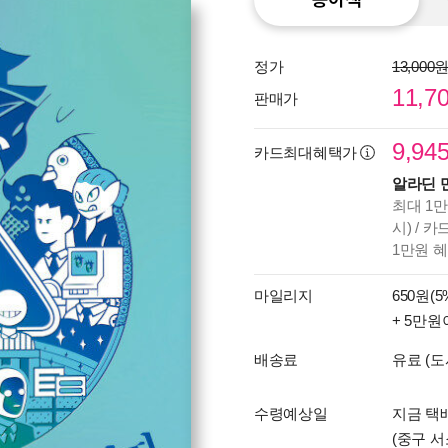
정가
13,000
11,7
판매가
9,94
카드최대혜택가
알라딘 
최대 1만
시) / 
1만원 
마일리지
650원(5
+ 5만원
배송료
유료 (도
수령예상일
지금 택
(중구 서