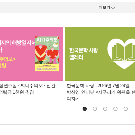
더보기
장편소설 <찌니주의보> 신간
한국문학 사랑 : 2026년 7월 29일,
 적립금 1천원 추첨
박상영 인터뷰 <지푸라기 왕관을 
여자>