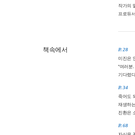
작가의 
프로듀서
책속에서
P. 28
미진은 
“여러분
기다렸다
P. 34
죽어도 
재생하는
진환은 
P. 68
자신을 