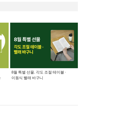
8월 특별 선물. 각도 조절 테이블 ·
가장 빠르게 받아보는 
쓴
이동식 빨래 바구니
알림 총집합