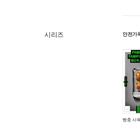
시리즈
안전가
빵충 사육