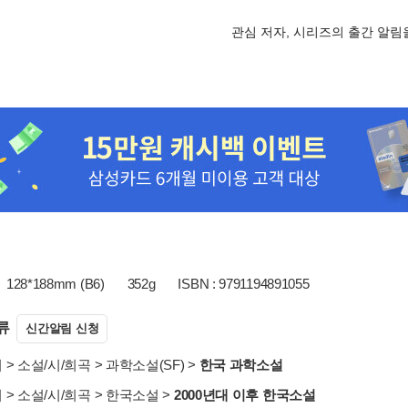
관심 저자, 시리즈의 출간 알
128*188mm (B6)
352g
ISBN : 9791194891055
류
신간알림 신청
서
>
소설/시/희곡
>
과학소설(SF)
>
한국 과학소설
서
>
소설/시/희곡
>
한국소설
>
2000년대 이후 한국소설