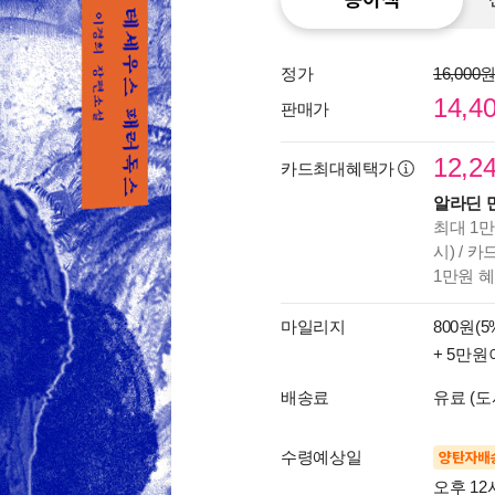
정가
16,000
14,4
판매가
12,2
카드최대혜택가
알라딘 
최대 1만
시) / 
1만원 
마일리지
800원(5
+ 5만원
배송료
유료 (도
수령예상일
양탄자배
오후 12