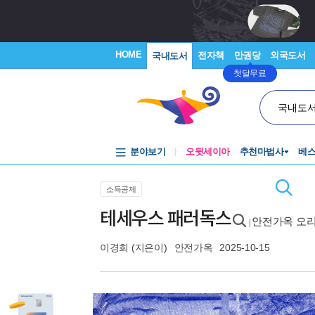
HOME
전자책
만권당
외국도서
국내도서
첫달무료
국내도
분야보기
오뒷세이아
추천마법사
베
소득공제
테세우스 패러독스
안전가옥 오리
|
이경희
(지은이)
안전가옥
2025-10-15