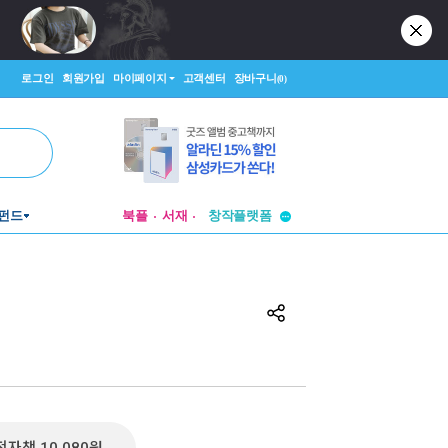
로그인
회원가입
마이페이지
고객센터
장바구니
(0)
투비컨티뉴드
펀드
북플
서재
창작플랫폼
투비컨티뉴드