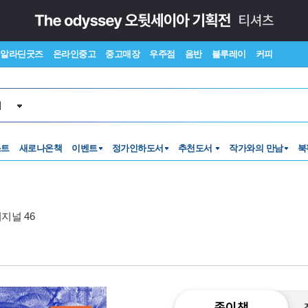
알라딘굿즈
온라인중고
중고매장
우주점
음반
블루레이
커피
서
스트
새로나온책
이벤트
정가인하도서
추천도서
작가와의 만남
북
지널 46
종이책