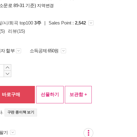
소문로 89-31 기준)
지역변경
설/시/희곡 top100
3주
|
Sales Point :
2,542
5)
리뷰(15)
자 할부
소득공제 650원
바로구매
선물하기
보관함 +
다.
구판 종이책 보기
 팔기