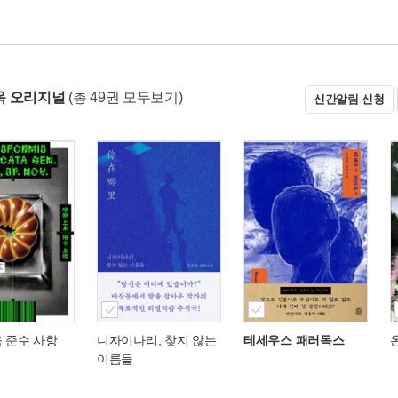
옥 오리지널
(총 49권 모두보기)
신간알림 신청
 준수 사항
니자이나리, 찾지 않는
테세우스 패러독스
이름들