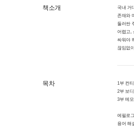
책소개
국내 거
존재와 
둘러싼 
어렵고,
싸워야 
끊임없이
목차
1부 컨
2부 보디
3부 메
에필로
용어 해