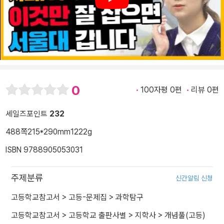
Play
0
100자평 0편
리뷰 0편
세일즈포인트
232
488쪽
215*290mm
1222g
ISBN 9788905053031
주제분류
신간알림 신청
고등학교참고서
>
고등-문제집
>
과학탐구
고등학교참고서
>
고등학교 출판사별
>
지학사
>
개념풀(고등)