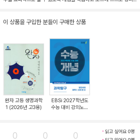
하는 사과탐 기억학습법을 최초로 구현하였습니다. 쉽게 풀어 이해가
잘되는 ‘개념책’과 학생 스스로 정리해 보는 개념책 1:1 맞춤 구성의
이 상품을 구입한 분들이 구매한 상품
‘정리노트’로 개념과 정리를 한번에 끝낼 수 있습니다. ◇ 제품 Revi
ew(출판사 리뷰) 개념 학습과 정리를 한번에 끝내는 ‘개념풀 생명과
학Ⅱ’는 다음처럼 구성되어 있습니다. [쉽게 풀어 이해가 잘 되는 개념
책] • 키워드와 흐름으로 쉽게 풀어 가는 개념 학습법 도입 • 생생한
자료와 탐구로 개념을 이해하는 특강 학습 구성 • 내신과 수능 대비를
위한 다양한 유형의 문제를 단계별로 수록 [개념책과 1:1 맞춤 복습용
교재 정리노트] • 개념책을 구조화하여 읽기만 해도 내용이 저절로
정리되는 세상 어디에도 없던 정리 노트 • 학습한 개념을 스스로 정리
해 보는 개념책 1:1 맞춤 정리노트 [정답과 해설] • 정확한 정답과 직
완자 고등 생명과학
EBSi 2027학년도
관적인 첨삭 • 친절하고 자세한 ‘자료 분석’과 ‘선택지 분석’
1 (2026년 고3용)
수능 대비 강의노트
수능개념 과학탐구
양진석의 화학Ⅱ 신의
한 수 (2026년)
읽고 싶어요 0명
0
0
0