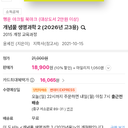
소득공제
행운 아크릴 북마크 (대상도서 2만원 이상)
개념풀 생명과학 2 (2026년 고3용)
2015 개정 교육과정
윤세진
(지은이)
지학사(참고서)
2021-10-15
정가
21,000원
18,900
판매가
원
(10% 할인) +
마일리지 1,050원
16,065
카드최대혜택가
원
수령예상일
양탄자배송
썬데이 EXPRESS
오늘(일) 22시까지 주문하면 내일(월) 아침 7시
출근전
배송
(중구 서소문로 89-31 )
변경
배송료
무료
이 도서는 <
개념풀 생명과학 2 (2021년용)
>의 개정판입니다.
구판 보기