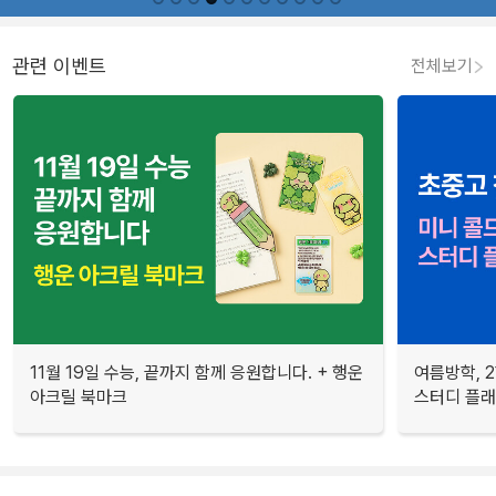
관련 이벤트
전체보기
11월 19일 수능, 끝까지 함께 응원합니다. + 행운
여름방학, 
아크릴 북마크
스터디 플