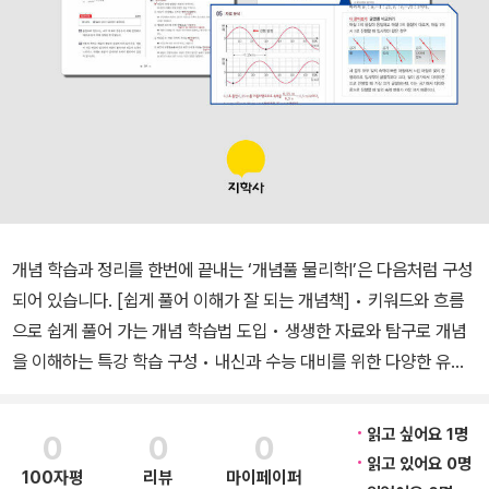
개념 학습과 정리를 한번에 끝내는 ‘개념풀 물리학Ⅰ’은 다음처럼 구성
되어 있습니다. [쉽게 풀어 이해가 잘 되는 개념책] • 키워드와 흐름
으로 쉽게 풀어 가는 개념 학습법 도입 • 생생한 자료와 탐구로 개념
을 이해하는 특강 학습 구성 • 내신과 수능 대비를 위한 다양한 유형
의 문제를 단계별로 수록 [개념책과 1:1 맞춤 복습용 교재 정리노트]
• 개념책을 구조화하여 읽기만 해도 내용이 저절로 정리되는 세상 어
읽고 싶어요 1명
0
0
0
디에도 없던 정리 노트 • 학습한 개념을 스스로 정리해 보는 개념책
읽고 있어요 0명
100자평
리뷰
마이페이퍼
1:1 맞춤 정리노트 [정답과 해설] • 정확한 정답과 직관적인 첨삭 • 친