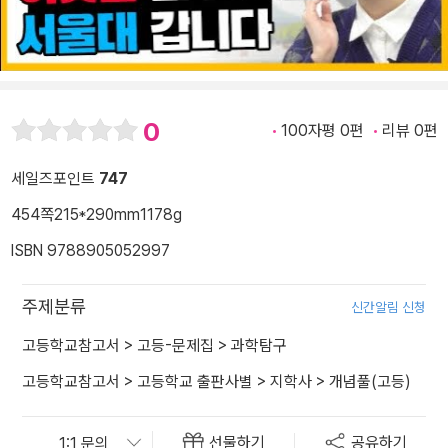
0
100자평 0편
리뷰 0편
세일즈포인트
747
454쪽
215*290mm
1178g
ISBN 9788905052997
주제분류
신간알림 신청
고등학교참고서
>
고등-문제집
>
과학탐구
고등학교참고서
>
고등학교 출판사별
>
지학사
>
개념풀(고등)
선물하기
공유하기