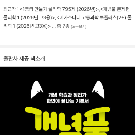
최근작 :
<1등급 만들기 물리학 795제 (2026년)>
,
<개념풀 문제편
물리학 1 (2026년 고3용)>
,
<메가스터디 고등과학 투플러스(2+) 물
리학 1 (2026년 고3용)>
… 총 7종
(모두보기)
출판사 제공 책소개