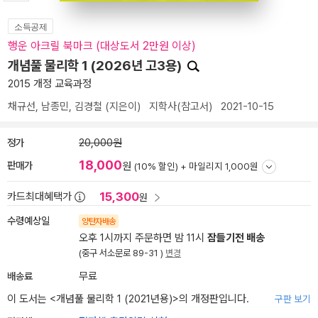
소득공제
행운 아크릴 북마크 (대상도서 2만원 이상)
개념풀 물리학 1 (2026년 고3용)
2015 개정 교육과정
채규선
,
남종민
,
김경철
(지은이)
지학사(참고서)
2021-10-15
정가
20,000원
18,000
판매가
원
(10% 할인) +
마일리지 1,000원
15,300
카드최대혜택가
원
수령예상일
양탄자배송
오후 1시까지 주문하면 밤 11시
잠들기전 배송
(중구 서소문로 89-31 )
변경
배송료
무료
이 도서는 <
개념풀 물리학 1 (2021년용)
>의 개정판입니다.
구판 보기