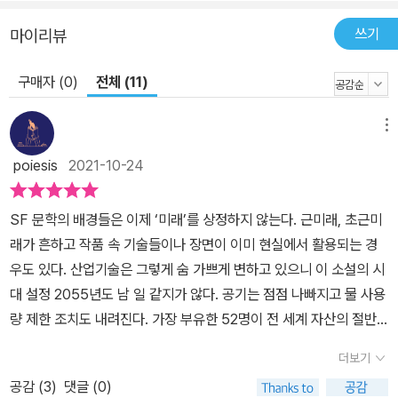
는 곳. 왠지 낯설지 않다. 그렇다면 우리가 꿈꾸는 유토피아는 어떤 모
습일까? 내가 진짜로 살고 싶은 세상은 어떤 세상일까? 『마지막 한
쓰기
마이리뷰
사람』은 그저 세상에 휩쓸려 가지 말고, 세상이 만들어지는 대로 적응
하려 들지 말고, 내가 지금 어디에 서 있으며 어디로 발걸음을 옮길지
구매자 (0)
전체 (11)
고민해야 할 시점이라고 당부한다. 아침이면 다시 하루를 시작하는
해가 떠오를 것이다. 그리고 내가, 우리가 살아갈 미래가 한 걸음 가까
메뉴
이 다가온다. 그렇다면 우리는 어떻게 살아야 할까? “가장 좋아하는
poiesis
2021-10-24
일은?” 이 질문으로 시작해 보자.
SF 문학의 배경들은 이제 ‘미래’를 상정하지 않는다. 근미래, 초근미
래가 흔하고 작품 속 기술들이나 장면이 이미 현실에서 활용되는 경
우도 있다. 산업기술은 그렇게 숨 가쁘게 변하고 있으니 이 소설의 시
대 설정 2055년도 남 일 같지가 않다. 공기는 점점 나빠지고 물 사용
량 제한 조치도 내려진다. 가장 부유한 52명이 전 세계 자산의 절반
을 차지하고 있다. 테러는 1년 내내 일어난다. 핵전쟁이 일어나 한 나
더보기
라가 지옥으로 변하는 보도의 TV 중계가 나온다. 장르 문학 자체의
공감 (
3
)
댓글 (0)
설정은 흥미롭고 재미있다. 왕수펀 작가의 작품들은 처음인데 아이들