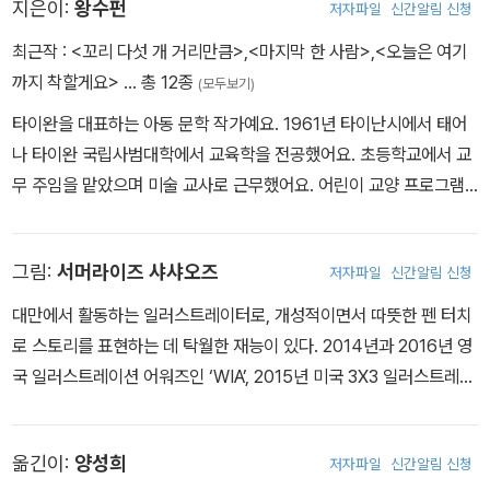
지은이:
왕수펀
저자파일
신간알림 신청
최근작 :
<꼬리 다섯 개 거리만큼>
,
<마지막 한 사람>
,
<오늘은 여기
까지 착할게요>
… 총 12종
(모두보기)
타이완을 대표하는 아동 문학 작가예요. 1961년 타이난시에서 태어
나 타이완 국립사범대학에서 교육학을 전공했어요. 초등학교에서 교
무 주임을 맡았으며 미술 교사로 근무했어요. 어린이 교양 프로그램
진행자로도 활동하는 등 다양한 분야에서 일했어요. 아이들을 위해
글 쓰는 것을 삶에서 가장 중요하고 행복한 일이라고 여기고 있어요.
그림:
서머라이즈 샤샤오즈
저자파일
신간알림 신청
지은 책으로 《처음엔 사소했던 일》, 《지도를 모으는 소녀, 고래를 쫓
는 소년》, 《오늘은 여기까지 착할 거예요》 등이 있어요.
대만에서 활동하는 일러스트레이터로, 개성적이면서 따뜻한 펜 터치
로 스토리를 표현하는 데 탁월한 재능이 있다. 2014년과 2016년 영
국 일러스트레이션 어워즈인 ‘WIA’, 2015년 미국 3X3 일러스트레이
션 어워즈에 후보로 올랐다.
옮긴이:
양성희
저자파일
신간알림 신청