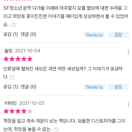
돈을 모은다. 그 광경을 지켜보는 열두 살 산샤는 모두가 미쳤다고 생
SF청소년 문학 다가올 미래와 마주할지 모를 멸망에 대한 두려움 그
각한다. 매일 들리는 절망적인 소식에도 굴하지 않고, 산샤는 날마다
리고 희망등 흥미진진한 이야기를 재미있게 상상하면서 볼 수 있었어
글을 쓴다. 소설 쓰기 말고 산샤의 마음을 사로잡는 것이 또 하나 있
요.
다. 사람이기에 느낄 수 있는 감정, 바로 ‘사랑’이다. 우연히 옆자리에
공감 (
1
)
댓글 (0)
앉은 설레는 아이, 필통에 ‘마지막 한 사람’이라고 새긴 그 아이를 보
며 산샤는 몰래 마음을 키워 간다. 그리고 심상치 않은 아이의 정체와
술링
2021-10-04
종말을 향해 달리는 지구의 종착점이 점점 산샤 앞에 모습을 드러낸
메뉴
다. M3가 살고 있는 2259년의 화성은 근심과 걱정이 없는 낙원이
다. 날씨는 완벽하게 조절되며, 언제나 하늘이 맑고 푸르다. 넘어져서
인류앞에 펼쳐진 세상은 과연 어떤 세상일까? 그 이야기가 궁금하
다치더라도 재건 레이저 치료를 받으면 금세 상처가 아물고 새살이
다
돋으며, 아무도 죽지 않는다. 누구도 눈물을 흘리지 않아 그 의미조차
공감 (
1
)
댓글 (0)
모른다. 대뇌에 삽입한 칩을 통해 모두의 학습과 성장 능력이 알아서
조절되어 우열 구분도 없다. 언제든 우주여행을 할 수 있는데, 심지어
비타민
2021-10-03
메뉴
전부 무료다. 그런 세상을 살면서 M3는 늘 의문스러워한다. 왜 아무
도 행복해하지 않을까? 진짜 행복이란 무엇인지 고민하는 M3를 이
책장을 덮고 계속 여운이 남는 책입니다. 암울한 디스토피아를 그리
해하고 조언을 건네는 존재는 오직 ‘은 교수’ 뿐이다. M3는 친구들보
는데, 희망을 놓을 수 없는.