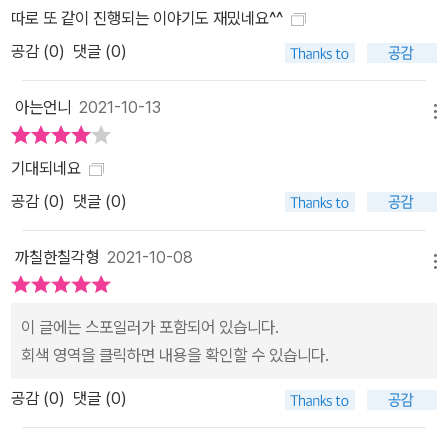
떤 미래를 향해 걸어가고 있는지를. 세상은 정신없이 빠르게 변화하
따로 또 같이 진행되는 이야기도 재밌네요^^
고 있다. 기술이 급격히 발전하고, 원격 교육이나 자율 주행과 같은 일
공감 (
0
)
댓글 (0)
상에서 겪는 기술 발전은 물론 가상 현실이라는 또 다른 차원의 세상
또한 서서히 우리의 삶 속으로 스며든다. 우리가 미처 깨닫지 못하는
아는언니
2021-10-13
사이에 상상을 뛰어넘는 과학 기술의 발전 또한 이루어지고 있다. 급
메뉴
격한 기후 변화와 환경 오염, 질병과 죽음으로부터 우리를 보호할 수
기대되네요
있는 희망을 과학 기술에서 찾기도 한다. 그와 동시에 점점 더해지는
공감 (
0
)
댓글 (0)
과학 기술의 위력을 염려하는 목소리도 커진다. 빠르게 변하는 세상
에 적응하지 못하는 사람들, 소외되는 사람들도 생겨난다. 전쟁과 테
까칠한칠각형
2021-10-08
러가 사람들의 목숨을 위협하는 한편, 코로나바이러스와 같은 예상치
메뉴
못한 복병이 등장해 모두의 삶을 뒤흔들기도 한다. 내일을 향해 무작
정 달려 나가는 우리, 정신없이 오늘을 헤매는 우리를 『마지막 한 사
이 글에는 스포일러가 포함되어 있습니다.
람』이 잠시 불러 세운다. 지금, 어디로 가고 있느냐는 질문과 함께. 2
회색 영역을 클릭하면 내용을 확인할 수 있습니다.
055년의 산샤가 꿈꾸는 유토피아는 자유와 행복이 공존하고 전쟁이
공감 (
0
)
댓글 (0)
없는 곳이다. 마스크 없이 외출할 수 있고, 언제든 숲에 가서 맑은 공
기를 실컷 들이마실 수 있고, 작더라도 내 방에서 편안하게 잠잘 수 있