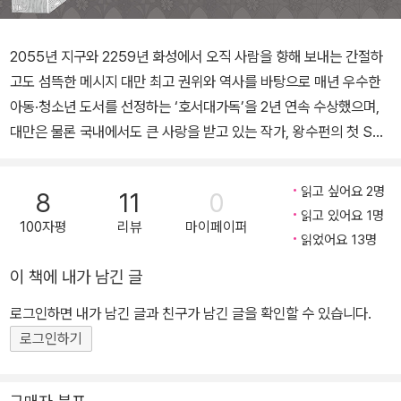
2055년 지구와 2259년 화성에서 오직 사람을 향해 보내는 간절하
고도 섬뜩한 메시지 대만 최고 권위와 역사를 바탕으로 매년 우수한
아동·청소년 도서를 선정하는 ‘호서대가독’을 2년 연속 수상했으며,
대만은 물론 국내에서도 큰 사랑을 받고 있는 작가, 왕수펀의 첫 SF
소설이 출간됐다. 작가 특유의 탄탄한 스토리와 섬세한 묘사에 풍부
한 상상력이 더해져 『마지막 한 사람』이라는 놀라운 작품이 탄생했
읽고 싶어요 2명
8
11
0
다. 2259년의 화성은 낙원이다. 온도와 습도가 완벽하게 유지되며
읽고 있어요 1명
100자평
리뷰
마이페이퍼
하늘은 언제나 티 없이 맑다. 질병과 죽음은 물론 슬픔조차 없으며, 우
읽었어요 13명
열 구분도 없는 평등한 세상에서 모두가 대뇌에 삽입한 칩을 통해 학
이 책에 내가 남긴 글
습과 성장 능력을 조절한다. 하지만 M3는 유독 감성적이고 여러모로
친구들보다 능력이 모자란 스스로에 대해 고민이 많다. 2055년의 지
로그인하면 내가 남긴 글과 친구가 남긴 글을 확인할 수 있습니다.
구는 불안하다. 스모그로 뒤덮인 세상에서 방독면 없이는 거리를 걷
로그인하기
기 힘들고, 세계 곳곳에서 전쟁과 테러가 일어나 사람들은 공포에 사
로잡힌다. 그 가운데 일부는 희망이 사라져 가는 지구에서 벗어나 화