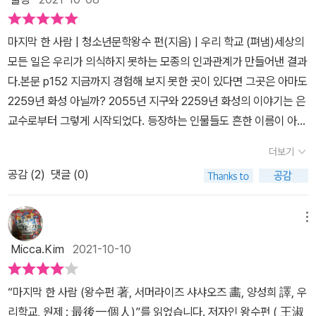
똑한 엄마 아빠와는 달리 멍청하다는 것, 그건 학교 친구들과 함께 있
경이 두 번 생각하고 싶지 않게 부러웠다.그러나... 보기에 모두가 행
으면 더욱 도드라져요. 모든 과목에서 테스트를 할 때마다 혼자만 오
복한 완벽한 세상, 유토피아는 강력한 중앙 통제의 디스토피아였다는
마지막 한 사람 | 청소년문학왕수 펀(지음) | 우리 학교 (펴냄)세상의
답을 적는 자신이 바보 같고, 어쩐지 요괴처럼 느껴져요. 이상한 건 다
폭로가 이어진다. 그나저나 최초의 창조자라고 해서 이미 진행 중인
모든 일은 우리가 의식하지 못하는 모종의 인과관계가 만들어낸 결과
들 재미있고 행복하다고 말하지만 표정이나 말투는 전혀 그렇지 않다
세상을 혼자 결정하고 파괴해도 되는 건가. “열 개가 훨씬 넘는 똑같
다.본문 p152 지금까지 경험해 보지 못한 곳이 있다면 그곳은 아마도
는 거예요. 사람들은 왜 행복하지 않은 건지 궁금해요. 정말 이해할 수
은 유리관에 똑같은 모습으로 누워 있는 것들은, 분명히 ‘나’였다.” 나
2259년 화성 아닐까? 2055년 지구와 2259년 화성의 이야기는 은
없는 건 맨날 쓸데없는 생각만 하는 멍청이인 자신이 왜 국가 제사인
는 도대체 누구일까? “<블레이드 러너>라는 영화를 보고는 그 학기
교수로부터 그렇게 시작되었다. 등장하는 인물들도 흔한 이름이 아니
은하 신에게 바치는 제물이 되었냐는 거예요. 첨단 과학 시대인 23세
가 끝난 뒤에 전공을 바꿨다. 친구들 반응은 대체로 비슷했다. (...)
다.앞으로의 지구에 대하여 멸망일지 새로운 희망일지에 대하여 작가
기에 해마다 열다섯 살 소녀를 제물로 바치는 이유가 너무 궁금하지
더보기
A 교수는 이 영화에서 특히 인간이 인조인간을 죽인다는 점이 몹시
는 상상력을 펼쳐내 이야기를 써 내려갔다. 소설은 화성과 지구 이야
만 아무도 답해 주지 않아요.주인공 산샤가 살고 있는 2055년 지구
안타까웠다. 이 안타까움이 인생의 목표까지 바꿔 버릴 수 있었던 이
공감 (
2
)
댓글 (0)
기가 번갈아가며 나온다 M3가 살고 있는 화성은 그야말로 지상낙원
는 온통 스모그로 가득하고 전쟁과 테러 공포에 시달리고 있어요. 수
유는 (...)” 2055년, 스모그, 전쟁 테러 공포로 가득한 지구. 소설 쓰
이다. 그곳에서는 지구에서 일어나고 있는 모든 불행들을 겪지 않아
많은 사람들이 하루빨리 화성행 티켓을 사려고 미친 듯이 돈을 모으
는 샨사, 친구 신야, ‘마지막 한 사람’이라는 문구가 새겨진 필통을 가
도 된다 반대로 지구는 불행뿐이다.반면 산샤 가족이 사는 지구는 스
메뉴
고 있어요. 모두가 테러의 공포가 끊이지 않고 쓰레기에 둘러싸인 지
지고 전학 온 멍췬 “우주 식민지 프로젝트는 일단 과학자들을 이주시
모그로 뒤덮인 세상에서 방독면을 쓰지 않고는 숨조차 힘든 곳이다.
구에서 탈출하고 싶어 해요. 열두 살 산샤의 요즘 관심사는 글쓰기와
Micca.Kim
2021-10-10
켜 화성 환경을 개선하고, 에너지 자원을 개발해 온전한 생존 환경을
갑자기 미세먼지가 떠올랐다. 우리나라는 어느 순간부터 미세먼지가
전학 온 남자애 멍췬이에요. 평소 이야기를 쓰는 걸 좋아해서 친구 신
만든 뒤에 사람들을 이주시킬 계획이었다. 이 프로젝트의 핵심은 에
날라와 심할 때는 마스크는 기본으로 써야 외출을 하는 나라가 되어
야에게 보여주곤 해요. 신야는 웬만한 소설보다 재미있다며 다음 내
“마지막 한 사람 (왕수펀 著, 서머라이즈 샤샤오즈 畵, 양성희 譯, 우
너지였다.” 2259년, 화성낙원, M3, 국가행사로 은하 신에게 인신 공
버렸다.그런 불편함을 가지고 살던 우리에게 코로나라는 바이러스가
용을 독촉해요. 요즘 쓰고 있는 이야기는 수백 년 뒤 미래의 소녀가 제
리학교, 원제 : 最後一個人)”를 읽었습니다. 저자인 왕수펀 ( 王淑
양하는 첨단과학의 시대. “지구인의 운명은 한 사람 한 사람의 투표가