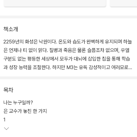
책소개
2259년의 화성은 낙원이다. 온도와 습도가 완벽하게 유지되며 하늘
은 언제나 티 없이 맑다. 질병과 죽음은 물론 슬픔조차 없으며, 우열
구분도 없는 평등한 세상에서 모두가 대뇌에 삽입한 칩을 통해 학습
과 성장 능력을 조절한다. 하지만 M3는 유독 감성적이고 여러모로
친구들보다 능력이 모자란 스스로에 대해 고민이 많다.
목차
2055년의 지구는 불안하다. 스모그로 뒤덮인 세상에서 방독면 없이
는 거리를 걷기 힘들고, 세계 곳곳에서 전쟁과 테러가 일어나 사람들
나는 누구일까?
은 공포에 사로잡힌다. 그 가운데 일부는 희망이 사라져 가는 지구에
은 교수가 놓친 한 가지
서 벗어나 화성으로 향한다. 절망 속에서 산샤는 소설 쓰기에 몰두하
1
는 한편, 필통에 ‘마지막 한 사람’이라고 새긴 아이에게 마음을 빼앗긴
다. 두 세계에 서서히 죽음과 종말의 그림자가 드리우고, 엄청난 비밀