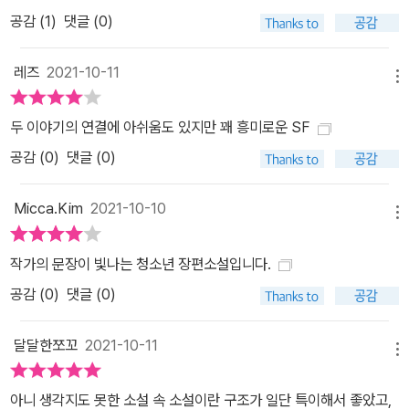
다 능력이 부족한 한편 훨씬 감상적인 자신이 세상에 잘못 태어난 작
공감 (
1
)
댓글 (0)
은 요괴 같다고 느낀다. 그리고 자신에게 “날 이해해 주는 사람은 너
밖에 없어.”라고 말하는 수많은 사람이 이해되지 않는다. 가끔은 직접
레즈
2021-10-11
겪은 적이 없는 것 같은 낯선 기억이 떠올라 혼란스럽기도 하다. “나
메뉴
는 도대체 누구일까?”라는 질문을 거듭하던 M3에게 어느 날 잊지 못
두 이야기의 연결에 아쉬움도 있지만 꽤 흥미로운 SF
할 사건이 벌어진다. 은 교수가 세상을 떠난 것이다. 죽음이 없는 세상
공감 (
0
)
댓글 (0)
에서, 처음으로 맞닥뜨린 믿기지 않는 죽음을 받아들이기도 전에 더
한 충격과 공포가 M3를 덮친다. 이 세상에 오직 M3 단 한 사람만 남
Micca.Kim
2021-10-10
은 것이다. ‘마지막’과 ‘가능성’을 결정할 사람은 다른 누구도 아닌 바
메뉴
로 ‘나’ 『마지막 한 사람』은 2055년과 2259년, 지구와 화성이라는
전혀 다른 시공간의 이야기를 씨실과 날실이 교차하듯 절묘하게 연결
작가의 문장이 빛나는 청소년 장편소설입니다.
하며 독자들을 작품 속 깊숙이 이끈다. 독자들은 작가가 닦아 세운 근
공감 (
0
)
댓글 (0)
미래와 먼 미래의 세상 속에서 때로는 감탄하고 때로는 경악하며 다
음 장을 향해 거침없이 달려간다. 그리고 종말의 그림자를 드리운 열
달달한쪼꼬
2021-10-11
메뉴
두 살 산샤와 화성에 혼자 남게 된 열다섯 살 M3를 지켜보며 오늘을
사는 우리를 되돌아보게 된다. ‘사람’으로서 존재하는 우리가 과연 어
아니 생각지도 못한 소설 속 소설이란 구조가 일단 특이해서 좋았고,