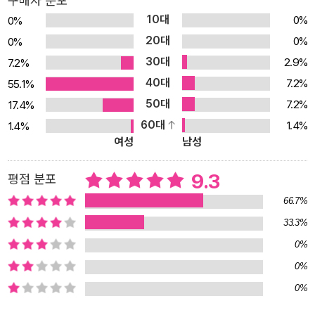
구매자 분포
성으로 향한다. 절망 속에서 산샤는 소설 쓰기에 몰두하는 한편, 필통
10대
0%
0%
에 ‘마지막 한 사람’이라고 새긴 아이에게 마음을 빼앗긴다. 두 세계에
20대
0%
0%
서서히 죽음과 종말의 그림자가 드리우고, 엄청난 비밀과 진실이 두
30대
2.9%
7.2%
사람 앞에 모습을 드러내기 시작한다. ‘과학 기술이 우리를 구원할 수
40대
있을까?’ 청소년 소설의 대가, 왕수펀의 첫 SF 소설 “지구에 남은 마
7.2%
55.1%
지막 한 사람이 홀로 방에 앉아 있었다. 그때 노크 소리가 들리
50대
7.2%
17.4%
고…….” 세상에서 가장 짧은 SF 소설로 불리는 프레드릭 브라운의
60대
1.4%
1.4%
여성
남성
『노크』는 이렇게 단 두 문장으로 이루어져 있다. ‘마지막 한 사람’과
‘노크 소리’에서 독자는 절망과 희망을 동시에 엿본다. 왕수펀 작가의
9.3
평점 분포
SF 소설 『마지막 한 사람』 또한 결을 같이하며 이야기를 시작한다.
국내 독자들에게 『처음엔 사소했던 일』로 잘 알려진 왕수펀 작가는
66.7%
대만에서 60권이 넘는 아동·청소년 작품을 출간했으며, 유수의 아동·
33.3%
청소년 문학상과 대만 최고 권위의 ‘호서대가독’을 수상하는 등 작품
0%
성을 인정받는 동시에 대만의 국민 작가로도 불린다. 특유의 촘촘한
0%
사건 구성, 탄탄한 스토리, 섬세한 심리 묘사와 더불어 입체적이고도
0%
다채로운 인물 구성으로 지루할 틈 없는 작품들을 선보이며 꾸준한