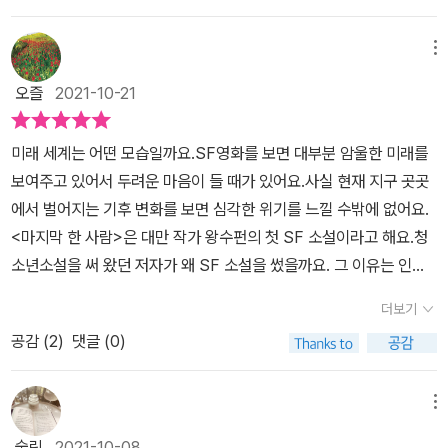
이 두 권을 주말에 모두 읽은 것만 봐도 그렇다. 몇 년 전만 해도 지구
공동체나 우주공동체의 정체성을 자연스럽게 익히길 바랐는데, 이젠
메뉴
뭐 하나 마음 편한 일이 없다. “역사적으로 인류의 행위는 대부분 세
오즐
2021-10-21
상을 망쳤다. 전쟁과 자연훼손을 거듭할 뿐, 세상을 아름답게 지키는
일에는 소홀했다. 그래서 우리는 날마다 무시무시한 경고를 받고 있
미래 세계는 어떤 모습일까요.SF영화를 보면 대부분 암울한 미래를
다. (...) 이 끔직한 현실을 계속 외면한다면 지구 종말은 예상보다 더
보여주고 있어서 두려운 마음이 들 때가 있어요.사실 현재 지구 곳곳
일찍 다가올 수 있다.” SF는 경고와 경종의 문학이다. 알고도 못하는
에서 벌어지는 기후 변화를 보면 심각한 위기를 느낄 수밖에 없어요.
일이 무수하지만 문제의 시작과 끝을 한 번에 볼 수 있는 것도 현실에
<마지막 한 사람>은 대만 작가 왕수펀의 첫 SF 소설이라고 해요.청
서는 쉽지 않다. 아이들이 이야기 속에서라도 선택과 판단의 시작과
소년소설을 써 왔던 저자가 왜 SF 소설을 썼을까요. 그 이유는 인류
끝을 보며 생각해볼 기회를 갖길 바란다. 문제를 일으키는 건 어른들
가 과연 옳은 방향으로 가고 있는 건지, 소설을 통해 모든 문제에 대한
이긴 하지만. 말랑해서 아름답고 편안하게 읽을 수 있는 SF이다. 읽
더보기
답을 찾아보고 싶었기 때문이라고 해요. 굳이 장르를 따지자면 하드
다가 대만작가라는 생각을 못할 만큼 편안한 글에 역자를 찾아보기도
공감 (
2
)
댓글 (0)
SF 소설이 아니라 소프트 SF 소설이라고 하네요. 소설은 시공간이
했다. 재미도 있고 혹시 관심이 있다면 친절하게 인용된 과학 용어들
다른 두 주인공의 시점으로 이야기를 들려주고 있어요.주인공 M3가
의 설명을 찾으면 정확한 의미를 배워 볼 수도 있다. (맨 뒤)인상적인
살고 있는 2259년의 화성은 낙원이라서 모두가 별 걱정 없이 안락한
메뉴
미래사회의 모습들이 다양하지만 매일 소모되는 감정과 시간이 아깝
생활을 하고 있어요. 다만 열다섯 살인 M3에게는 고민이 있어요. 똑
고 버거운 어른으로서는 그런 감정과 시간 소모 없는 안온한 삶의 풍
술링
2021-10-08