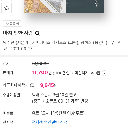
소득공제
마지막 한 사람
왕수펀
(지은이),
서머라이즈 샤샤오즈
(그림),
양성희
(옮긴이)
우리학
교
2021-09-17
정가
13,000원
11,700
판매가
원
(10% 할인) +
마일리지 650원
9,945
카드최대혜택가
원
수령예상일
택배 주문시 8월 10일 출고
(중구 서소문로 89-31 기준)
변경
배송료
유료 (도서 1만5천원 이상 무료)
전자책
전자책 출간알림 신청