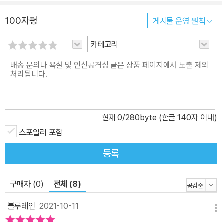
사랑을 받아 왔다. 『마지막 한 사람』은 왕수펀 작가의 첫 SF 소설이
자, 그 모든 장점에 놀라운 상상력까지 더해 완성한 매력적인 수작이
100자평
게시물 운영 원칙
다. 폐허가 된 2055년의 지구와 혼돈에 빠진 2259년 화성을 배경으
카테고리
로, 충격적이고도 흥미진진한 이야기가 펼쳐진다. 떠나야 하는 지구,
의문이 가득한 화성 두 세계를 교차하는 흥미진진한 스토리 만약 더
이상 지구에서 살 수 없는 날이 다가오고, 화성에서 살 수 있는 기회가
주어진다면, 우리는 어떤 선택을 할까? 『마지막 한 사람』에서 그리는
2055년의 지구는 기후 변화와 환경 오염, 전쟁과 테러로 더는 미래
를 꿈꿀 수 없는 절망적인 상황이다. 재난과 고통에 신음하며 많은 사
현재
0
/280byte (한글 140자 이내)
람이 삶을 포기할 때, 한편에서는 희미한 희망의 빛이 새어 나온다. 탁
스포일러 포함
월한 과학자들의 두뇌와 막대한 자금이 모여 탄생한 한 줄기 희망, ‘우
등록
주 식민지 프로젝트’가 그것이다. 전 세계 자산의 절반을 차지하는 5
2명은 하루라도 빨리 지구에서 벗어나 화성으로 떠나려 한다. 그리고
일부 과학자들은 새로운 가능성과 생존 방식을 고민하며 비밀리에 인
구매자 (0)
전체 (8)
조인간을 만드는 데 몰두한다. 모든 준비가 착착 진행되고 있을 때, 산
블루레인
2021-10-11
샤의 부모 또한 언젠가 딸이라도 화성으로 보내고자 허리를 졸라매고
메뉴