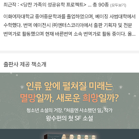
최근작 :
<당찬 가족의 성공유학 프로젝트>
… 총 90종
(모두보기)
이화여자대학교 중어중문학과를 졸업하였으며, 베이징 사범대학에서
수학했다. 번역 에이전시 ㈜엔터스코리아에서 출판 기획자 및 전문
번역가로 활동했으며 현재 바른번역 소속 번역가로 활동 중이다. 옮
긴 책으로는 《역사를 뒤흔든 대이동 7가지》, 《강대국의 조건: 포르투
갈. 스페인》, 《대국굴기: 세계를 호령하는 강대국의 패러다임》, 《채근
담》상·하, 《하늘길 따라 세계의 지붕을 달린다: 칭짱 철도 여행》, 《마
출판사 제공 책소개
음을 풍요롭게 하는 선의 향기》, 《천년의 철학, 백년의 인생》, 《우화
로 배우는 경영관리 철학》, 《쿠바, 잔혹한 역사 매혹의 문화》, 《의사
보다 자신이 명의다》1·2, 《삼국지 사실과 허구를 말하다》, 《세기삼
국》1, 《맹자경영학》, 《죽음의 역사》 등이 있다.