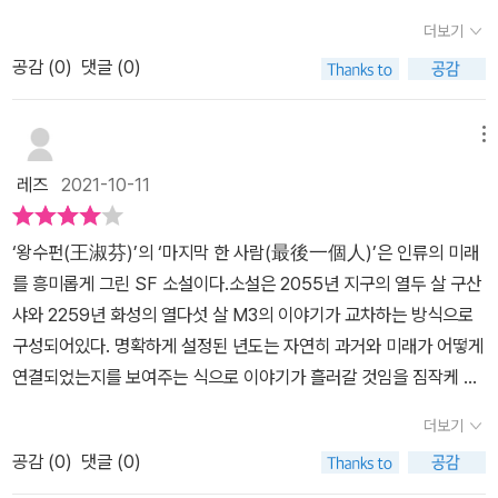
한한 상상력에 빠져버리게 만든 흥미로운 SF 소설이었다.<리뷰어스
가 완벽하게 유지되며 하늘은 티 없이 맑다.질병과 죽음은 물론 슬픔
문구의 의미를 물어보고 싶습니다.“마지막 한 사람”은 현실을 기반으
더보기
클럽 서평단 자격으로 출판사로부터 도서를 제공받아 작성한 리뷰입
조차 없는 곳,우열 구분도 없는 평등한 세상에서 모두가 대뇌에 삽입
로 한 이야기를 다룬 작가의 기존 작품들과는 다르게 미래, 그것도 디
니다.>
공감 (
0
)
댓글 (0)
한 칩을 통해학습과 성장 능력을 조절하게 되는데,M3는 유독 감성적
스토피아 세계관을 다룬 SF 소설입니다. 이 작품에 대해 냉정하게 이
이고 여러모로 친구들보다 능력이 모자란 스스로에 대해 고민이 많
야기하면 독특한 설정이나 이야기가 있는 작품은 아닙니다. 작품 내
다.2055년 지구는 불안하고, 스모그로 뒤덮인 세상으로 방독면 없이
메뉴
설정과 플롯 등은 어디서 본 듯한 것들이 대부분인데다, 설명 투의 대
는 거리를 걷기도 힘들 곳,세계 곳곳에서 전쟁과 테러가 일어나 사람
사들 역시 작품 속 세계관에 대한 이해에는 도움이 되지만 소설 속 세
레즈
2021-10-11
들은 공포에 사로잡힌다.그래서 희망을 찾아 화성으로 향하게 되는
계에 몰입하는 데에는 그다지 도움이 되지 않습니다. 아무래도 첫 SF
데,절망 속에서 산샤는 소설 쓰기에 몰두하게 되고,필통에는 마지막
작품이다 보니 작가가 하고 싶은 이야기를 SF라는 그릇에 제대로 녹
‘왕수펀(王淑芬)’의 ‘마지막 한 사람(最後一個人)’은 인류의 미래
한 사람이라고 새긴 아이에게 마음을 빼앗기게 된다.엄청난 비밀과
여내지 못했다는 느낌이 들었습니다. 또한 작가가 채택한 서술 방식
를 흥미롭게 그린 SF 소설이다.소설은 2055년 지구의 열두 살 구산
진실 속에 두 사람은 어떻게 될까?다가오는 미래와 어쩌면 마주할 종
역시 아동용 SF라면 이해가 되는 측면이 있지만 책의 내용, 장면 전
샤와 2259년 화성의 열다섯 살 M3의 이야기가 교차하는 방식으로
말에 관한왕수펀 작가의 충격적인 이야기에 빨려 들어가게 되는데,자
환, 어휘 수준 등으로 봐서는 청소년용으로 봐야 할 것 같은데 매칭이
구성되어있다. 명확하게 설정된 년도는 자연히 과거와 미래가 어떻게
신이 만들어낸 세상을 스스로 파괴한다는 것이 어떤 것일까?색다른
잘 되지 않았던 것 같습니다. SF라는 장르에 대한 이해를 바탕으로
연결되었는지를 보여주는 식으로 이야기가 흘러갈 것임을 짐작케 하
책을 만나고 싶다면, 당연히 책을 추천해 주고 싶은 책으로책 제목에
작가가 하고 싶은 이야기를 녹여냈다면 더 재미있고 훌륭한 작품이
는데, 여기에 약간의 트릭을 사용해 섞어냄으로써 좀 더 흥미롭게 볼
서처럼 마지막 한 사람이라는 말이 마지막에 한 번 더 입 밖으로 꺼내
더보기
되지 않았을까 하는 아쉬움이 있었습니다. 그럼에도 불구하고 작가의
수 있도록 했다.다만, 그것이 일종의 모순을 품고있기도 하기 때문에
보게 되면서 책장을 덮게 된다.가을에 독서에 시간을 만들어줄 책으
문장들은 빛이 나는 부분이 분명 있습니다. 특히 부모와 자식 사이에
공감 (
0
)
댓글 (0)
흥미롭다는 것과는 반대로 좀 말이 안된다는, 엉성하다는 느낌도 받
로재미있게 만나볼 수 있을 책이 아닐까 싶다.​​
가장 위대한 수에 대한 문답 같은 경우는 책을 읽는 내내 마음에 계속