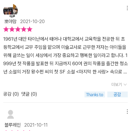
게 한다. 왜냐하면 소설에는 그렇게 이어질만한 별개의 장치나 설정
남아 있더군요. 작가의 다른 작품을 찾아 읽어봐야 할 것 같습니다.
이 등장하지 않기 때문이다. 이게 이 소설의 마지막은 좀 억지스러워
메뉴
#마지막한사람, #왕수펀, #양성희, #우리학교, #청소년문학, #SF
보이게도 한다. 그래서 어차피 하드 SF가 아닐 것이었다면, 다소 판
뽀야맘
2021-10-20
소설, #리뷰어스클럽※ 출판사로부터 도서를 제공받아 직접 읽고 주
타지스러워지더라도 이것을 설명해줄 작은 고리를 추가하는 건 어땠
관에 따라 서평을 작성하였습니다.
을까 싶기도 하다. 물론 그랬다면 이미 많이 보아왔던 것을 닮은, 다소
1961년 대만 타이난에서 태어나 대학교에서 교육학을 전공한 뒤 초
뻔한 SF가 될 수도 있었겠지만 말이다.그래도 인류가 반성없이 쌓아
등학교에서 교무 주임을 맡으며 미술교사로 근무한 저자는 아이들을
나간 선택의 결과가 어떤 결말을 맞이하게 되는지나, 먼 미래 화성에
위해 글쓰는 일이 세상에서 가장 중요하고 행복한 일이라고 합니다. 1
서 살고있는 사람들의 면면과 생활 등을 보는 것은 꽤 재미있었다. 종
999년 첫 작품을 발표한 뒤 지금까지 60여 권의 작품을 출간한 청소
말이라는 소재를 사용한만큼 다분히 디스토피아적이지만 그러면서도
년 소설의 거장 왕수펀 씨의 첫 SF 소설 <마지막 한 사람> 속으로 들
희망을 끊지 않는 이야기도 나쁘지 않다.로봇과 인공지능, 나노 전자
어가 볼게요.2055년 지구는 안개로 덮인 스모그 하늘에 공기가 좋지
칩 등도 역시 흥미롭게 그려내서 실제로 다가오게 될 그런 미래 기술
더보기
않아 방독 마스크를 쓰고 다닙니다. 12살 산샤는 학교로 가는 길에 절
들이 과연 어떤 결과를 가져올지도 한번 생각해보게 한다.* 이 리뷰
공감 (
0
)
댓글 (0)
친 뤼신야를 만났습니다. 딸을 애지중지하며 키우는 산샤와 신야의
는 리뷰어스 클럽을 통해 출판사로부터 책을 받고 작성했다.
부모들이 위험한 거리를 걸어 다니게 내버려 둔 이유는 돈 때문입니
다. 두 집 모두 돈을 마련하기 위해 값나가는 물건을 팔아야 했는
메뉴
데, 그 첫 번째가 바로 자동차였습니다. 그 이후로도 집에 있는 물건
블루레인
2021-10-11
하나씩 팔아서 돈을 마련합니다. 산샤는 무엇 때문에 돈이 그렇게 필