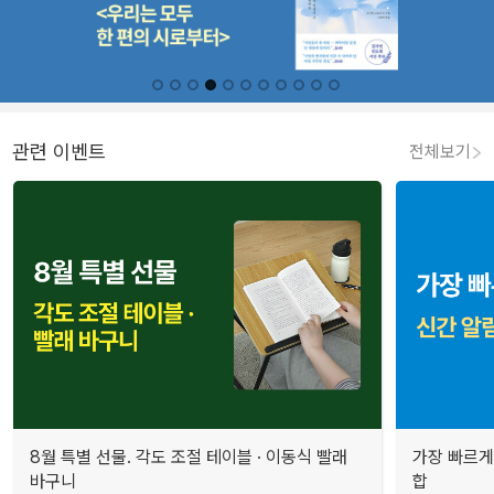
관련 이벤트
전체보기
8월 특별 선물. 각도 조절 테이블 · 이동식 빨래
가장 빠르게
바구니
합