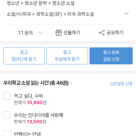
청소년
>
청소년 문학
>
청소년 소설
소설/시/희곡
>
과학소설(SF)
>
외국 과학소설
선물하기
공유하기
중고
중고
중고 등록
알라딘에 팔기
회원에게 팔기
알림 신청
우리학교 소설 읽는 시간 (총 46권)
신간알림 신청
먹고 싶다, 수박
판매가
10,800
원
우리는 진다이아를 사랑해
판매가
13,500
원
반짝이는 안녕