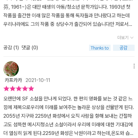
지구를 덮였다. 이제 마스크 없이는 다닐 수도 없는 세상이 되었다.어
물로 바쳐지는 내용이에요. 산샤는 우연히 옆에 앉은 멍췬의 필통 뚜
芬, 1961~)은 대만 태생의 아동/청소년 문학가입니다. 1993년 첫
모여 결정되는 거야. 종말이 오지 않는 쪽에 투표했어야 하는데, 아무
쩌면 이런 지구의 앞날을 미리 본 것은 아닐는지...작가의 상상력 앞에
껑에 '마지막 한 사람'이라는 문구가 새겨진 것을 보게 된 뒤로 머릿속
작품을 출간한 이래 많은 작품을 통해 독자들과 만나왔다고 하는데
래도 무효표가 많았나 보다. 이제 어쩔 수 없는 것 같구나. (...)” 작가
자꾸만 고개가 끄덕여지는 이유는 무엇일까? 희망이라곤 보이지 않
에 그 문구가 떠나질 않아요. 도대체 무슨 뜻일까요. 호기심에 멍췬을
우리나라에도 그의 작품 중 상당수가 출간되어 있습니다만 저로서는
의 첫 SF이란 티가 전혀 안 나게 촘촘하고 유려하다. 뭘 적어도 스포
는 지구에서 미래에 대한 희망을 품고 글쓰기를 좋아했던 산샤는 화
미행하던 산샤는 놀라운 장면을 목격하게 돼요.과연 '마지막 한 사
처음 만나는 작가입니다. 23세기 화성에서 살아가는 M3, 다른 아이
일러이다. 대신 세상에서 가장 짧은 SF소설 프레드릭 브라운 <노크
성으로 가게 되고...,그곳에서 필통에 새겨진 마지막 한 사람에게 마음
더보기
람'의 진실은 무엇일까요. 지구 종말이라는 끔찍한 미래가 오기 전에
들과 다른 생각을 하며, 언제나 다른 아이들에 비해 뒤쳐진다고 생각
>를 소개한다. “지구에 남은 마지막 한 사람이 홀로 방에 앉아 있었
을 빼앗기는데.. 그들 앞에 나타난 미래는 어떤 것일까? 그들에 거 드
우리는 결단을 내려야 해요. 어떤 미래를 원하는가.두 소녀의 이야기,
공감 (
1
)
댓글 (0)
하는 15살의 아이입니다. 그가 살고 있는 이 곳에서는 누구도 아프지
다. 그때 노크 소리가 들리고......” 두 세계가 어떻게 서로에게 영향을
리워진 종말의 세계를 어떻게 살아갈 것인가? 상상만으로도 끔찍한
그리고 산샤가 쓰고 있는 또 하나의 이야기를 통해서 인류의 미래를
않고, 특별한 걱정거리도 없습니다. 또한 모두가 동등한 개체로 살아
미치는지 혹은 잠식하는지 여러 힌트들을 찾아가며 큰 그림으로 완성
지구 종말에 대해서 한 번쯤 생각하게 되는 부분들이다.사계절이 유
생각하는 시간이 된 것 같아요. 세상에서 가장 짧은 SF 소설이라 불
가는 세상. 하지만 세상 사람들은 행복하지 않습니다. 분명 이곳은 낙
되는 과정을 즐기며 읽으면 무척 재미있는 작품이다. 자꾸만 끼어드
메뉴
일했던 우리나라도 어느덧 그 특성을 점점 잃어가고 있는듯하다. 지
리는 프레드릭 브라운의 『노크』는 단 두 문장으로 이루어져 있다.'지
원임이 틀림 없는 곳인데 말이지요. 21세기 중반 짙은 스모그로 뒤덮
는 현실을 잘 무시하고 놀이터에서 신나게 놀 듯 즐기시길 바란다.“나
구 온난화는 갈수록 심해지고 나라별로 화산이 분출되기도 하며 시시
카프카카
2021-10-11
구에 남은 마지막 한 사람이 홀로 방에 앉아 있었다. 그때 노크 소리가
인 하늘은 언제나 똑 같은 모습입니다. 고대 시인이 노래하던 아름답
는? 나는 누구야? 왜 난 꺼지지 않았어?”...“넌 마지막 한 사람이
때때로 기후변화가 일어나고 있으니 말이다.행복 할것만 같은 화성에
들리고......' (179p) [출판사로부터 도서를 제공받아 작성한 리뷰
고 낭만적인 안개 따위가 아닌 짙은 회색빛의 독무. 여전히 탄소배출
야. 너는 (...)”
도 막연한 지구에서도 어딜 가나 근심과 걱정은 쫓아다닌다. 인류 앞
오랜만에 SF 소설을 만나게 되었다. 한 편의 영화를 보는 것 같은 느
입니다.]
량이 많지만 아무도 노력을 하지 않습니다. ‘어차피 계속 나빠질 환경
에 나타난 세기의 결말은 과연 어떤 결과를 낳게 될까? 궁금증은 또
낌에 제목으로우리에 미래를 보여주는 놀라운 상상을 선물받게 된다.
이라면 내가 왜 다른 사람을 위해 희생해야 하는거지? 그냥 적응하면
다른 궁금증을 낳게 만들고 이 세상은 누구에 의해 존재되고 있는지,
2055년 지구와 2259년 화성에서 오직 사람을 향해 보내는 간절하
되는 것 아니야?’라는 것이 일반적인 인식인 듯 합니다. 이 곳에 소설
지구 밖 생명체는 존재하고 있는지, 지구상에 남겨질 마지막 한 사람
고도 섬뜩한 메시지청소년 소설이라서 우리에 미래에 대한 기대감에
쓰기를 좋아하는 열 두 살 구산샤가 살고 있습니다. 그리고 한 아이가
은 과연 누구일지...그리고 도대체 나는 누구인지... 책을 읽는 동안 무
더 열심히 읽게 된다.2259년 화성은 낙원이라고 하는데,온도와 습도
마음에 들어옵니다. 그리고 그의 필통에 적힌 ‘마지막 한 사람’이라는