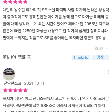
요한지 몰랐습니다. 산샤는 글쓰기를 좋아하고 신야는 목공을 좋아했
대만의 왕수펀 작가의 첫 SF 소설 마지막 사람 작가의 놀라운 상상력
습니다. 산샤는 2259년을 배경으로 소설을 쓰고 그 내용을 신야에게
과 충격적이고도 흥미진진한 이야기를 통해 앞으로 다가올 미래와 종
보여주었습니다. 산샤와 신야 사이에 전학생 멍췬이 나타나 소녀들의
말에 대해 생각해 보게 되는 시간이었어요.폐허가 된 2055년 지구와
마음을 흔듭니다. 6학년 도서관 수업 때 옆 반과 수업을 들었는데, 교
혼돈에 빠진 2259년 화성을 배경으로 한 작가의 섬세한 심리묘사와
실에 들어온 멍췬이 산샤 옆자리에 앉았습니다. 비어 있던 산샤의 옆
필력이 느껴지는 작품으로 SF를 좋아하는 독자라면 충분히 흥미롭
자리부터 옆 반 자리였고, 멍췬이 그 반에서 1번이었죠. 그날은 도서
게 볼 수 있을것 같아요.23세기 화성에 살고 있는 열다섯 살 M3가 살
분류 방법을 배웠는데, 산샤는 선생님 말이 귀에 하나도 들어오지 않
더보기
고 있는 곳은 티 없이 맑고 깨끗한 푸른 하늘과 하얀 구름을 볼 수 있
았습니다. 온 신경이 멍췬의 필통에 집중됐습니다. 원목 필통 뚜껑에
공감 (
0
)
댓글 (0)
는 곳으로 우열 구분 없이 모두가 평등하고 먹고 입는것은 물론 질병
'마지막 한 사람'이라는 문구가 새겨져 있었습니다. 그런데 바로 그날
걱정도 없고 우주 여행도 떠날 수 있는데 이 모든 것들이 무료로 근심
신야가 멍췬을 좋아한다고 산샤에게 말합니다. 산샤는 자신의 마음을
과 걱정이 없는 이곳은 낙원이라고 생각하지만 세상 사람들은 왜 행
메뉴
말하지도 못한 채로요.비뚤어진 야심에 사로잡힌 어느 나라가 이웃
복하지 않을까? 생각하게 되는 M3. 자신을 우유부단한 작은 요괴로
나라에 핵폭탄을 투하해 지구는 지옥이 되었습니다. 많은 사람들이
달달한쪼꼬
2021-10-11
생각하고 늘 다른 친구에게 뒤처지는 모습에 불편함을 갖고 있어요.2
하루빨리 화성행 티켓을 사려고 미친 듯이 돈을 모으고 있다고 합니
055년 지구는 기후변화와 환경오염 전쟁과 테러로 한치 앞의 미래도
다. 강력한 전제 정치 아래서 교육의 기회나 정보를 얻지 못하는 몇몇
표지가 미래적이고 신비스러워서 고르게 된 책이다.역시 나의 느낌은
알 수 없는 절망적인 지구에 살고 있는 열두 살 구산샤는 글쓰기를 좋
국가의 시민들을 제외하고, 전 세계 사람들은 이미 지구에서 살기는
탁월했다!오랜만에 접한 #SF소설 이라서 세계관이 확립되기 까지
아하는데 어느날 전학 온 지 얼마 안된 멍췬에게 관심을 보이며 좋은
어렵다고 판단했습니다. 대만의 A 교수가 이끄는 연구팀이 우주여행