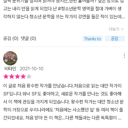
살짝 분위기를 살피며 읽어야 했지만,한펀 훑어볼까? 싶은 맘으로 잡
감정이 생기는데 산샤의 눈에 들어온 멍췬의 필통 뚜껑에 적혀있는
테스트에 성공했고, 화성 이민을 현실로 이루기 위해 개발에 박차를
고는 내리 반을 읽게 되었다.​​난 #청소년문학 영역을 절대 가벼이 생
'마지막 한 사람'이라는 문구가 눈에 들어오며 궁금증을 갖게 되는
가하고 있습니다.2259년 이곳은 근심과 걱정이 없는 낙원입니다. 나
각하지 않는다.청소년 문학을 쓰는 작가의 강연을 들은 적이 있는데,
데... 지구의 상황은 더 악화되고 모두 지구를 탈출 하고 싶어하고 이
M3는 우주여행은 고사하고 내가 사는 우주 식민지를 벗어난 본 적도
그때 깨달은게 있다.어려서는 그림책을 읽어준다. 그림책을 읽히며
상황을 벗어날 수 있는 52명의 사람들. '솔라 세일'을 개발하고 화성
더보기
없지만 대체로 만족스럽게 지내고 있습니다. 이곳에서 일 년에 한 번
키운 엄마들이 아이가 학교에 가면서초등학생들이 읽을 책을 만들어
까지 갈 수 있는 우주여행 테스트에 성공 누구나 이 지옥같은 지구에
열다섯 살 소녀를 제물로 바치는데 올해는 내가 그 대상이 되었습니
공감 (
0
)
댓글 (0)
달라고 요청하기 시작했고,다행이 점차 초등생에 맞는 문학작품들이
서 벗어날 수 있는 희망의 빛이 되는 지구탈출티켓을 살 수 있어요.산
다. 제단에 선 나는 펑 소리와 함께 바닥이 열리며 추락했습니다. 그리
많이 등장했다.하지만 아직 청소년들이 읽을 작품들은 다양하지 않다
샤의 부모님이 왜 돈을 악착같이 모으려고 하는 이유를 알게 되는데
고 순간적으로 기절했다가 다시 정신을 차렸습니다. 눈앞에 있는 엄
고 한다.아이가 점차 커가면서 나도 느끼게 된 부분이다.과도기적인
메뉴
산샤는 부모의 선택에 기가 막혀하며 세상이 미쳐 버린 것 같다고 생
마가 자신은 엄마가 아니며 국가 프로젝트를 수행하기 위해 맺어진
나이라 불리는 청소년기라 그런지어린이동화는 시시하고,어른들의
각해요. 부모라면 자식이라도 좋은 환경에서 살기를 바라는 부모 마
비타민
2021-10-10
관계라고 합니다. 이곳의 아이들은 태어나자마자 바로 나노 전자 칩
세계관이 짙은 책들은 지루해 한다.그러던 중 만난 #마지막한사람 은
음이라 너무나 공감이 되고 이런 상황이 안타깝게 느껴지네요.M3가
을 대뇌에 삽입하는데, 거기에 모든 정보가 기록됩니다. 나노 칩 덕분
특이한 소재이면서도지금 우리랑 맞닿은 환경문제들이 겹치면서쉽게
있는 나라에서는 죽은 사람이 한 명도 없었는데 은교수가 죽었다는
이 글로 처음 왕수펀 작가를 만났습니다.처음으로 읽는 대만 작가의
에 자연스럽게 학습 능력이 발달했고, 두 살이면 손목 리더기로 책을
공감할 수 있었고 흥미로웠다.소설속의 소설이란 컨셉 자체도 신선했
소식을 듣게 되며 이 세상에 두려운 마음과 아픔을 느끼게 되네요. '마
SF입니다.워낙 SF도 좋아하고, 새로운 작가를 만나는 것도 좋아해
읽습니다. 현재 국가 제어 시스템과 연결된 대뇌 전자 칩을 끌 수 있
고,이번엔 앞에서 부터 순차적으로 읽었지만화이트 페이지만 연달아
지막 한 사람' 지구가 멸망하더라도 부디 누가 찾아와서 노크해 주기
서 이 책에 관심을 가지게 되었습니다. 왕수펀 작가는 대만 청소년 문
는 유일한 VR 체험이 '숲'입니다. 일종의 포상 휴가 같은 개념으로 1
읽는 다던지, 블랙 페이지만 쭉 읽어도 재밌을 책이였다.소녀들의 이
를....., 절망적이고 고통스러운 순간들이 위기로 다가와도 작은 희망
학의 거장으로 우리나라에도 '처음에는 사소했던 일' 등 여러 책이 출
년에 딱 세 번만 이용할 수 있는데, 숲의 환경은 진짜가 아니라 가상입
야기에 등장하는 부모들의 면모를 보면서자기반성도 됬던것 같다.아
이 있다면 살아갈 힘을 얻을 수 있을것 같아요.복제인간, 우주여행, 전
간되었네요. 처음 받아 든 이 책은...다른 책들과는 다른 독특함이 돋
니다. 부드러운 촉감까지 느껴지지만 이마저도 현실이 아닙니다.먹고
이들은 아마 두 이야기의 주인공에 대해 많은 공감을 하지 않을까?좋
쟁과 테러, 핵폭탄, 바이러스로 인한 혼란스러운 상황 과학기술의 발
보입니다.책이 한 손에 쏙 들어오도록 작은데, 200 여 쪽이나 됩니
사는 걱정이 없으면 사람은 정말 행복할까? 수업 시간에 온 A1 은 교