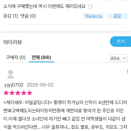
식을 같이 먹을 친구를 사귀고, 동아리에서 새로운 관계들을 맺어 나
소식에 구매했는데 역시 이번에도 재미있네요
가고, 마침내는 자꾸 시선이 가고 마음이 가는 아이까지 생겨난다. 봄
공감 (
1
)
댓글 (0)
부터 겨울까지 수많은 꽃이 피고 지듯이 지민이는 관계의 여러 면면
을 맞닥뜨리면서 열다섯 살의 페이지를 넘긴다. 보통의 일상을 세밀
하게 들여다볼 때 생겨나는 특별한 순간들 여기까지 읽었다면 지민이
쓰기
마이리뷰
가 학교생활에 적응해 나가는 평범한 이야기라고 생각할지 모르겠다.
반은 맞고 반은 틀리다. 반은 맞다는 건 지민이가 평범한 아이이기 때
구매자 (0)
전체 (66)
문이다. 어디 한 군데가 특출나지도, 극적으로 불행하지도 않다. 반은
틀리다는 건 어떤 평범한 아이도 ‘이야기’가 되는 순간 특별해지기 때
메뉴
문이다. 황영미 작가는 전작들에서 이미 “눈에 띄는 구석 없이 평범한
아이들, (…) 드라마틱한 캐릭터에서 거리가 먼 아이들”의 이야기를
yjyj0702
2025-06-02
다루는 데 탁월함을 보여 주었다. ‘작가의 말’에 황영미 작가는 이런
캐릭터와 이야기를 쓰는 데 대한 내적 갈등을 내비치기도 하지만, 사
<체리새우: 비밀글입니다> 황영미 작가님의 신작이 4년만에 드디어
실 정말로 어려운 것은 평범한 캐릭터와 이야기로부터 특별한 순간을
짠!#고백해도되는타이밍허언증에 개찐따로 왕따가 된 주인공 지민
발견하는 일이다. 평범하다는 것은 익숙하다는 것이고, 우리는 익숙
이.이제 열다섯 소녀인데 자기만 빼고 같은 반 여학생들이 다같이 급
한 많은 것들을 무심코 흘려보내니까. 진심 어린 귀 기울임이 아니고
식을 먹으러간다면... 너무 슬프쟈나...집도 별로, 공부도, 외모도 그저