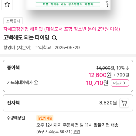
소득공제
자세교정인형 해피캣 (대상도서 포함 청소년 분야 2만원 이상)
고백해도 되는 타이밍
황영미
(지은이)
우리학교
2025-05-29
종이책
14,000
원,
10%
12,600
원
+ 700원
10,710
원
카드최대혜택가
더보기
전자책
8,820
원
수령예상일
양탄자배송
오후 12시까지 주문하면 밤 11시
잠들기전 배송
(중구 서소문로 89-31 )
변경