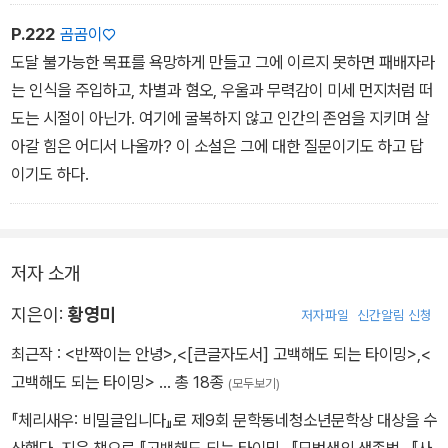
렀다. 이 작은 행위에 오히려 내가 위로를 받았다. 세상에 나만 힘든
게 아니구나, 다들 버티고 견디면서 살아 내고 있구나, 싶어서 글들이
P.222
곰곰이♡
그냥 다 고마웠다.
도달 불가능한 목표를 욕망하게 만들고 그에 이르지 못하면 패배자라
는 인식을 주입하고, 차별과 혐오, 우울과 무력감이 미세 먼지처럼 떠
도는 시절이 아닌가. 여기에 굴복하지 않고 인간의 존엄을 지키며 살
아갈 힘은 어디서 나올까? 이 소설은 그에 대한 질문이기도 하고 답
이기도 하다.
저자 소개
지은이:
황영미
저자파일
신간알림 신청
최근작 :
<반짝이는 안녕>
,
<[큰글자도서] 고백해도 되는 타이밍>
,
<
고백해도 되는 타이밍>
… 총 18종
(모두보기)
『체리새우: 비밀글입니다』로 제9회 문학동네청소년문학상 대상을 수