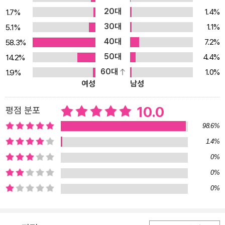
진 성장 서사 『고백해도 되는 타이밍』의 주인공은 ‘홍지민’, 열다섯 살
20대
1.4%
1.7%
이다. 초등학교 때는 어지간해서는 주눅 들지 않는 성격에 춤도 잘 추
30대
1.1%
5.1%
고 애들이랑도 잘 지냈던 것 같은데, 중학교에 올라오니 뭔가 이상하
40대
7.2%
58.3%
다. 춤을 잘 추기는커녕 몸치라는 놀림을 받을 만큼 리듬감이 사라져
50대
4.4%
14.2%
버렸고, 반 애들은 나를 별로 좋아하지 않는 것 같다. 따돌림이나 괴롭
60대
1.0%
1.9%
힘을 당하는 정도까지는 아니지만 아이들은 보이지 않는 철벽을 두른
여성
남성
듯 살갑게 말을 붙이지도, 인사를 건네지도 않는다. 심지어 자신이 뒤
에서 ‘허언증 개찐따’로 취급받고 있다는 걸 안 지민이는 인터넷에 글
10.0
평점 분포
을 올린다. ‘혼급식 요령 좀 알려 주라. 급식실 못 간 지 이틀째.’ 지민
98.6%
이에게는 속내를 털어놓는 온라인 피난처가 있다. 블로그처럼 자기만
1.4%
의 공간도 아니고, 인스타그램처럼 친분을 기반으로 한 SNS도 아닌,
0%
익명 게시판이다. 지민이는 사람들이 읽고 댓글을 달아 주기를 기대
하면서 게시판에 글을 올린다. 설명이 길어지면 사람들이 안 읽으니
0%
까 내용은 간단히, 제목에는 핵심을 담아서. 언뜻 다른 사람 의견에 쉽
0%
게 휩쓸리는 십 대 소녀를 연상할지도 모르겠지만, 지민이는 이제까
지 황영미 작가의 소설에 등장했던 모든 등장인물 가운데서도 가장