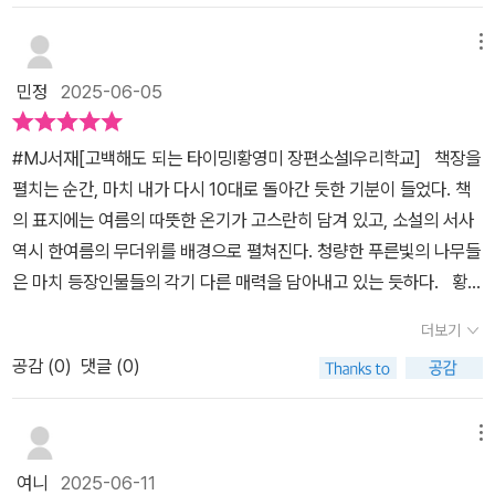
책 속 고전 작품은인물들의 감정을 비추는 거울처럼아이들 곁에 살며
시 놓여 있어요.⠀함께 밥 먹자고 말해주는 친구가 생기고,자신의 상
메뉴
처에 대해 솔직해지는 타이밍이 찾아올 때—우리 아이는 비로소‘나
민정
2025-06-05
는 이만하면 괜찮은 사람’이라는 믿음을스스로에게 선물하게 됩니다.
⠀💭이야기를 따라가다 보면누구나 사춘기 시절의 나를 떠올리게 돼
#MJ서재[고백해도 되는 타이밍l황영미 장편소설l우리학교] 책장을
요.‘어른’이라는 이름으로,아이들의 속도를 잊고 살고 있던 우리에게
펼치는 순간, 마치 내가 다시 10대로 돌아간 듯한 기분이 들었다. 책
지민이의 하루하루는작고 단단한 질문을 건넵니다.⠀“그 시절의 너
의 표지에는 여름의 따뜻한 온기가 고스란히 담겨 있고, 소설의 서사
는, 괜찮았니?”“지금 내 아이는, 어디쯤 걸어가고 있을까?”⠀🌱『고
역시 한여름의 무더위를 배경으로 펼쳐진다. 청량한 푸른빛의 나무들
백해도 되는 타이밍』은아이들이 자기 마음을 꺼내 보일 수 있는그 용
은 마치 등장인물들의 각기 다른 매력을 담아내고 있는 듯하다. 황영
기의 순간을어른인 우리가 얼마나 잘 받아줄 수 있을지를조용히 되묻
미 장편소설 『고백해도 되는 타이밍』은 주인공 ‘홍지민’의 시선을 통
는 소설입니다.사춘기 자녀를 둔 부모님,또는 교실 밖에서 아이들
더보기
해 이야기를 이끌어간다. 예민하고 날카로운 사춘기 시절, 세상의 중
을 바라보는 어른이라면—이 책이 주는 잔잔한 울림에반드시 마음
공감 (
0
)
댓글 (0)
심이 ‘친구’이고 모든 문제의 원인 또한 ‘친구’인 시기다. 동시에 이성
이 움직이실 거예요.⠀마음을 고백할 수 있는 순간,그때가 바로 아이
에 대한 감정이 싹트기 시작하는 때이기도 하다. 어느 날, 지민은 친
의 삶이 바뀌는 타이밍이니까요.고백해도 되는 타이밍 📚 많.관.부 :)
구들이 자신을 두고 “허언증 개찐따 주제에”라고 말하는 것을 우연히
메뉴
#고백해도되는타이밍 #황영미작가 #우리학교#황영미작가 #청소년
듣게 된다. 모두가 자신을 좋아한다고 생각했던 지민은 큰 충격에 빠
소설 #중학생추천도서#문학동네 #성장소설 #사춘기소설 #아이와
여니
2025-06-11