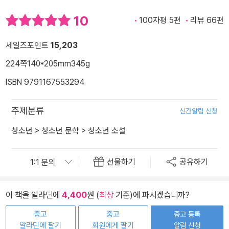
10
100자평 5편
리뷰 66편
세일즈포인트
15,203
224쪽
140*205mm
345g
ISBN 9791167553294
주제분류
신간알림 신청
청소년
>
청소년 문학
>
청소년 소설
선물하기
공유하기
이 책을 알라딘에
4,400
원 (
최상
기준)에 파시겠습니까?
중고
중고
중고 등록
알라딘에 팔기
회원에게 팔기
알림 신청