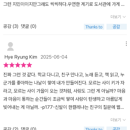
서야 붙잡기 어려우니까. 이번에도 황영미 작가는 많이 들었다. 귀담
그런 지민이이지만그래도 씩씩하다.우연한 계기로 도서관에 가게 되
아들었고, 많이 썼다가 많이 지웠다. 『고백해도 되는 타이밍』은 그렇
고 그곳에서 책과 동아리 친구들을 만나면서 지민이의 인생이 조금씩
더보기
게 남은 순간들로 이루어져 있다. 성적은 그럭저럭, 장래 희망은 성적
달라지는데...🔖'진짜 그런 것 같다. 학교 다니고, 친구 만나고, 노래
공감 (
3
)
댓글 (0)
맞춰서 되는 대로, 그렇다고 뚜렷한 개성이 있는 것도 아닌 아이, 평범
듣고, 책 읽고, 누군가를 좋아하는 나날이 쌓여 내가 만들어진다. 모르
하고 익숙하고 흘려보내기 쉬운 지민이라는 캐릭터가 “세상이 깜짝
는 사이 키가 자라고, 모르는 사이 가을이 오는 것처럼. 사랑도 그런
놀랄 만큼 매력적인 사람”이 되는 조용하고 찬란한 순간들로.
게 아닐까? 마음과 마음이 통하는 순간들이 조금씩 쌓여 사랑이 탄생
메뉴
하고 아름답게 빚어지는 게 아닐까.예전에는 한 반에 애들이 많아서
Hye Ryung Kim
2025-06-04
그 중 내 친구 한 둘은 있었는데 요즘은 고작 반에 30명 전후, 남녀 나
누면 15명 남짓. 특히 여자애들은 학기 초에는 분위기를 읽다가 2학
진짜 그런 것 같다. 학교 다니고, 친구 만나고, 노래 듣고, 책 읽고, 누
기가 되면 학폭 신고 건수가 는다고 하니 얘들도 인간관계가 참 피곤
군가를 좋아하는 나날이 쌓여 내가 만들어진다. 모르는 사이 키가 자
하고 고달프겠다.평범하지만 자신을 사랑하고 '더 좋은' 내가 되고 싶
라고, 모르는 사이 가을이 오는 것처럼, 사랑도 그런 게 아닐까? 마음
다는 바람이 있는 친구들이라면 지민이처럼 당당하게 세상 밖으로 한
과 마음이 통하는 순간들이 조금씩 쌓여 사랑이 탄생하고 아름답게
걸음씩 내딪자. 뭐 어때?사실 알고 보면 쟤도 고민이 많을걸?​중학생
빚어내는 게 아닐까. -p177-신발이 한켤레냐는 친구의 질문에 웹툰
아들이 재미있어서 금방 읽었다며'역시 황영미 작가님👍' 이런다.
에 나온 대사를 말했다가 허언증개찐다가 되어버린 홍지민.처음 반에
더보기
들어왔을 때부터 이미 무리가 지어져있었고, 친구들도 딱히 자신을
공감 (
2
)
댓글 (0)