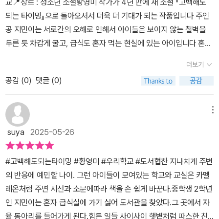
교📍장르 : 청소년 소설황영미 작가가 4년 만에 새 소설 『고백해도
개찐따라는 별명의 지민이 사계절을 지나며 겪는 감정의 계절들을 계
복한 한편으로 엇갈리고 비뚤어진 감정으로 인해 다툼이 생기는 친구
되는 타이밍』으로 돌아오셔서 더욱 더 기대가 되는 작품입니다 주인
절의 색에따라 느낄 수 있게 전개된 것 같은 느낌은 지민의 감정을 오
들을 보며 어떻게 해야 좋을지 고민이 깊어집니다해답지도 없고 정답
공 지민이는 서로간의 오해로 인해서 아이들은 보이지 않는 철벽을
롯이 느낄 수 있었던 포인트였던 것 같아요.친구가 없어 급식을 굶는
인지 오답인지 명확히 알려주는 이도 없는 인생이라는 시험지위에서
두른 듯 차갑게 굴고, 급식도 혼자 먹는 현실에 있는 아이입니다 혼자
루리에게 자신의 이유를 대며 함께 급식을 먹는 모습, 태오를 좋아하
갈등하기도 하고 주저앉기도하지만 힘을 내어 다음 발걸음을 내딛기
학교 생확을 잘하기 위해서 인터넷으로 살아가는 방법을배우고 실천
기에 더 나은 내가 되어야겠다는 결심, 자신을 욕하고 왕따시켰던 예
도 하는 청소년들의 이야기가 섬세하게 그려진 이책을 통해 아이들의
더보기
하려 하지만, 쉽지가 않습니다 학교생활과온라인 세계를 오가며 상처
승이가 학폭에 휘말리자 먼저 말을 건내며 걱정해주는 따뜻한 마음,
고민을 만나보며 인생을 어떻게 살아가야하며 어떤 어른이 되어야할
공감 (
0
)
댓글 (0)
받기도 하지만, 자신과 다른 의견이나 비난에대해 무조건적으로 반박
태오를 좋아하는 현서의 마음을 무시하지 못하고 마음 등.. 지민의 모
지를 생각해볼수있는 시간이었습니다* 출판사를 통해 책을 제공받아
하거나 회피하지 않습니다.타인의다양한 시각을 이해하려는 지민이
습을 통해 사랑이란 감정이 타인의 감정에 휘둘리지 않고, 오히려 자
읽은후에 쓴 후기입니다 *
의 모습은 자신을 지키는 새로운방법을만들어 갑니다자기 자신을 사
신을 가꾸고, 사랑하고, 보듬으며, 내일의 더 나은 내가 되기위한 노력
메뉴
랑하게 되는 과정을 통해 성장하는 이야기입니다 단순히 문제를 해결
들을 하는, 그렇게 내가 나를 끌어안아 사랑할 때 다른사람도 진심으
suya
2025-05-26
하는 것을 넘어,혼란스러운 시기를 통과하며 내면의 힘을 발견해나가
로 사랑할 수 있다는 것을 느낄 수 있었어요. 청소년들에게 완전 강추
는청소년의 모습을 사실적으로 보여줍니다. 지민이의여정을 통해 자
해 봅니다. .
#고백해도되는타이밍 #황영미 #우리학교 #도서협찬 지나치게 주변
신을 긍정하고 사랑하는 것이 얼마나 중요한지 깨닫게될 것입니다.
의 반응에 예민할 나이. 그런 아이들이 모여있는 학교와 교실은 카멜
평범한 아이들이 자신의 모습들을 더욱 좋은 방향으로 성장 시키는이
레온처럼 주변 시선과 소문에따라 색을 손 쉽게 바꾼다.중학생 2학년
야기 청소년들 사이의 미묘한 심리 표현이 생생하게 표현되어 쉽게
인 지민이는 혼자 급식실에 가기 싫어 도서관을 찾았다.그 곳에서 자
읽어지는 몰입감이너무 좋았습니다 성장하는 우리 아이들에게 꼭 한
율 동아리를 들어가게 된다.힘든 일들 사이사이 햇볕처럼 따스한 친