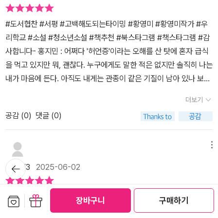
진다. 사실 지민은 자신의 아픔과 불안을 감추기 위해 무심코 던졌던
함께읽는책 #학부모추천도서 #책육아#사춘기마음읽기 #위로가되
말들로 인해 ‘허언증을 가진 아이’라는 오명을 얻게 된다. 타인과의 관
는책 #심리정서도서#부모공감 #우리아이성장기록
#도서협찬 #서평 #고백해도되는타이밍 #황영미 #황영미작가 #우
계에서 오는 상처와 자아에 대한 혼란이 그녀를 깊은 외로움으로 몰
리학교 #소설 #청소년소설 #책추천 #북스타그램 #책스타그램 #감
아넣는다.현실에 지친 지민은 ‘밍글’이라는 익명의 인터넷 커뮤니티
사합니다- 홍지민 : 어쩌다 '허언증'이라는 오해를 산 탓에 혼자 급식
에 자신의 고민을 털어놓기 시작한다. ‘학교에서 혼자 급식 먹는 법’,
을 먹고 있지만 뭐, 괜찮다. 누구에게도 말한 적은 없지만 솔직히 나는
‘고백해도 되는 타이밍’, ‘짝남 마음 어떤 것 같아?’와 같은 글은 누군
내가 마음에 든다. 아직도 내게는 관종이 같은 기질이 남아 있나 보
가에겐 사소할지 몰라도, 지민에게는 간절하고 진지한 고민이다. 이
다. - 조현서 : 현서는 공부도 잘하고, 예쁘고, 날씬하고, 성격도 좋다.
공간에서만큼은 자신을 있는 그대로 받아들이는 사람들과 연결되며,
더보기
한마디로 인기 많은 캐릭터. 그냥 나랑은 어나더 레벨. 부러웠다. 그렇
조금씩 위로받고 변화하기 시작한다. (개인적으로, 요즘 청소년들이
공감 (
0
)
댓글 (0)
다고 해서 현서처럼 되고 싶은 건 아니었지만. 현서는 좋겠구나, 가진
이렇게 온라인을 통해 정서적 지지를 구하는 모습이 인상적이면서도
게 많아서. 그냥 여기까지였다.- 안태오 : 태오는 다른 애들이랑은 달
안타깝게 느껴졌다.) 이 소설의 가장 큰 매력은 단순히 ‘청춘의 연
랐다. 정확히 뭐가 어떻게 다른지 꼭 집어서 말하기는 어렵지만, 세상
메뉴
애’를 다루는 것이 아니라, 인간관계의 민낯과 자아 정체성, 그리고 성
을 보는 눈이나 사람을 대하는 태도가 좋았다. 보면 볼수록, 아니, 자
뒤로가
장의 통증을 가감 없이 보여준다는 데 있다. 지민과 그녀를 둘러싼 친
wjdsj3
2025-06-02
기
세히 보지 않아도, 오래 보지 않아도 좋은 사람 같았다.♥ 고백해도 되
구들 사이의 미묘한 감정선, 상처와 질투, 공감과 화해의 순간들이 세
는 타이밍 ♥1. 눈이 자꾸 마주침. 가끔 빤히 쳐다봄.2. 선톡 옴. 연락
심하게 그려져 있어 독자들은 그들의 감정에 쉽게 이입하게 된다.
< 도서를 제공받아 주관적으로 작성 하였습니다. > 황영미 작가가
보관함담기
선물하기
장바구니
구매하기
하면 칼답.3. 대화가 안 끊김. 리액션 장난 아니고, 이모티콘 많이 씀.
『고백해도 되는 타이밍』은 오늘날의 청소년들이 겪는 정체성 혼란,
4년 만에 펴낸 신작<고백해도 되는 타이밍>은 특별하지 않은 평범
4. 다른 사람 껴서라도 만날 핑계를 만들고, 따로 만나자고 함.5. 개소