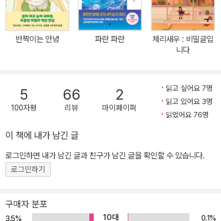
세상에서 우리는 어떻게 우리 자신을 사랑할 수 있을까? 자신을 넘
어, 타인은 또 어떻게 사랑할 수 있을까? ‘작가의 말’에 황영미 작가는
이렇게 쓴다. “결국 나는 사랑에 대해 말하고 싶었던 것 같다. 영혼의
반짝이는 안녕
파란 파란
체리새우 : 비밀글입
살점을 지불하면서까지 도파민을 얻는 세상에 하품 나게 사랑이라니.
니다
생각해 봤는데, 그렇게 다시 생각해도 사랑이야말로 정답이다.” 역설
적인 말이지만 자신을, 타인을 사랑할 수 있는 마음은 다름 아닌 사랑
으로부터 나온다. 자기 자신을 사랑할 수 있는 사람이 타인을 사랑할
읽고 싶어요 7명
5
66
2
수 있다는 말이 아니다. 사랑은 언제나 가장 빛나는 면만이 아니라 모
읽고 있어요 3명
100자평
리뷰
마이페이퍼
난 면까지도 끌어안는 과정이므로, 타인을 사랑하는 일은 곧 나를 사
읽었어요 76명
랑하는 일로 돌아온다. 남들이 정한 기준에 들어맞지 않더라도, 이를
이 책에 내가 남긴 글
테면 집이 잘살지도, 예쁘거나 날씬하지도, 똑똑하지도 않은 내가 별
로그인하면 내가 남긴 글과 친구가 남긴 글을 확인할 수 있습니다.
볼 일 없는 사람처럼 느껴지더라도, 바로 그런 별 볼 일 없는 내가 온
전히 받아들여지리라는 기대나 ‘더 좋은’ 내가 되고 싶다는 마음 모두
로그인하기
사랑에서 비롯되는 일이므로. 『고백해도 되는 타이밍』은 바로 그 작
고 환한 마음을 들여다보는 소설이다. 초록 잎사귀 사이로 비쳐 드는
구매자 분포
반짝이는 햇빛을 바라보듯이. 자기 자신에 대한 긍정을 넘어, 더 넓어
10대
0.1%
3.5%