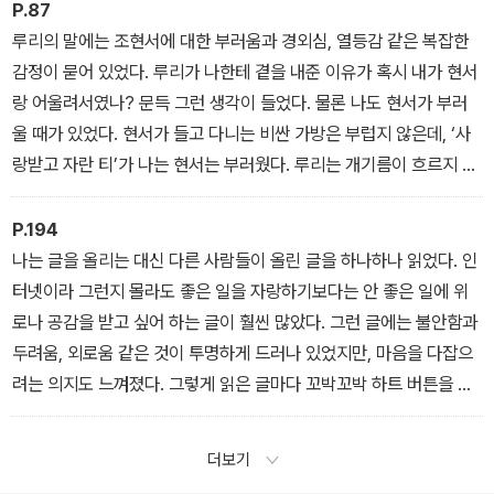
P.87
루리의 말에는 조현서에 대한 부러움과 경외심, 열등감 같은 복잡한
감정이 묻어 있었다. 루리가 나한테 곁을 내준 이유가 혹시 내가 현서
랑 어울려서였나? 문득 그런 생각이 들었다. 물론 나도 현서가 부러
울 때가 있었다. 현서가 들고 다니는 비싼 가방은 부럽지 않은데, ‘사
랑받고 자란 티’가 나는 현서는 부러웠다. 루리는 개기름이 흐르지 않
는 현서의 깨끗한 피부를 부러워했지만, 나는 현서의 당당한 말투와
꼬이지 않은 성격이 부러웠다.
P.194
나는 글을 올리는 대신 다른 사람들이 올린 글을 하나하나 읽었다. 인
터넷이라 그런지 몰라도 좋은 일을 자랑하기보다는 안 좋은 일에 위
로나 공감을 받고 싶어 하는 글이 훨씬 많았다. 그런 글에는 불안함과
두려움, 외로움 같은 것이 투명하게 드러나 있었지만, 마음을 다잡으
려는 의지도 느껴졌다. 그렇게 읽은 글마다 꼬박꼬박 하트 버튼을 눌
렀다. 이 작은 행위에 오히려 내가 위로를 받았다. 세상에 나만 힘든
게 아니구나, 다들 버티고 견디면서 살아 내고 있구나, 싶어서 글들이
더보기
그냥 다 고마웠다.