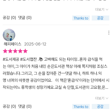
번씩 읽어 보게 해주고 싶은 그런책입니다
구에게 호감을 가지게 되지만, 자신감도 자존감도 부족한 주인공 지
더보기
민에게 동아리 아이들은 다 보석처럼 빛나 보이기만 한다. 어른으로
공감 (
0
)
댓글 (0)
가는 외피마저 여물기 전, 청소년 시기의 말랑함과 불안함을 너무 잘
담은 소설이다. 지금 중학생 아이를 키우고 있어서인지 아이 친구의
일기장을 어쩌다 읽은 듯 가슴이 콩닥콩닥했다.이 시기의 아이들은
메뉴
직접 물어오기 전에 눈치챘다고 함부로 아는 체 하기도 어렵고 적당
해피페이스
2025-06-12
히 둘러 조언과 응원을 해주곤 하는데 청소년 소설이 그런 어른들을
대신해 '불안해도 지금도 충분히 괜찮다'고 느끼는 감정을 잘 간직하
#도서제공 #도서협찬 .📚 고백해도 되는 타이밍..혼자 급식을 먹
는 좋은 예시를 보여 주는 것 같다. #소설 #청소년소설 #신간추천 #
는 아이,그 아이가 처음 내민 손은도서관 책상 아래 쪽지처럼 조심스
책추천 #신간소개 #청소년추천 #독서 #독서일기 #책소개
러웠습니다.그리고, 그 손을 잡아준 건—댓글 하나, 하트 하나.익
명 너머의 따뜻한 공감이었어요.⠀이 책은‘혼급식’이라는 단어에서 시
작되는어느 중학생의 성장기예요.교실 속 단절,도서관의 고요함,온라
인 커뮤니티의 익명 위로,그리고새롭게 만난 친구들과의 느릿한 유
더보기
대.그 모든 시간이지민이라는 아이의 내면을조금씩, 그러나 분명하
공감 (
0
)
댓글 (0)
게 성장시킵니다.⠀좋아하는 문장을 함께 읽고,마음을 나누는 동아리.