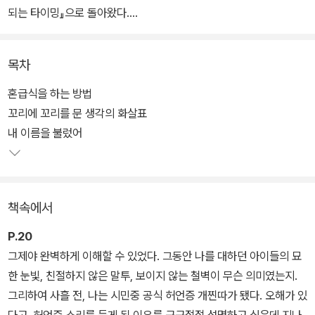
되는 타이밍』으로 돌아왔다.
주인공은 ‘홍지민’, 열다섯. 어쩌다 허언증이 있다는 오해를 산 탓에
목차
아이들은 보이지 않는 철벽을 두른 듯 차갑게 굴고, 급식도 혼자 먹어
야 하는 처지다. 털어놓을 데가 없어 인터넷에 ‘혼급식 요령 좀 알려
혼급식을 하는 방법
주라.’라는 글을 올려 조언을 얻지만, 급식실 앞에서 “나만 빼고” 다
꼬리에 꼬리를 문 생각의 화살표
같이 밥을 먹으러 가는 반 여자애들을 마주치곤 용기를 잃어 교실로
내 이름을 불렀어
돌아간다.
소설은 이런 지민이가 동아리에 들고, 급식 메이트를 비롯해 새로운
책속에서
여러 관계를 맺어 나가고, 마침내는 자꾸 시선이 가는 아이까지 생겨
나는 과정을 따라간다. 인터넷에 고민을 털어놓기는 쉬운데 다른 아
P.20
이들의 마음을 들여다보기는 왜 이렇게 어렵기만 한지. 고백에 ‘타이
그제야 완벽하게 이해할 수 있었다. 그동안 나를 대하던 아이들의 묘
밍’이 필요하듯이, 관계에는 ‘경험치’가 필요한지도 모른다. 봄부터 겨
한 눈빛, 친절하지 않은 말투, 보이지 않는 철벽이 무슨 의미였는지.
울까지, 수많은 꽃이 피고 지듯이 관계의 여러 면면을 맞닥뜨리면서
그리하여 사흘 전, 나는 시민중 공식 허언증 개찐따가 됐다. 오해가 있
열다섯 살의 페이지를 넘기는 지민이의 평범한 듯 특별하고 조용한
다고, 허언증 소리를 듣게 된 이유를 구구절절 설명하고 싶은데 지나