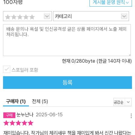
100자평
게시물 운영 원칙
곧고 당당한 캐릭터다. 지민이가 한 발씩 딛고 서 있는 학교와 온라인
세계에서의 태도가 바로 그렇다. 혼자 급식을 먹어야 하는 상황에 잔
카테고리
뜩 주눅 들어 게시판에 고민을 털어놓지만 그건 누구나 볼 수 있는 공
개된 글이고, 당연히 사람들은 지민이가 원하는 반응만을 내놓지 않
는다. 익명이기 때문에 사람들은 때로 서슴없는 판단이나 비웃음 섞
인 댓글을 달기도 하고, 그에 상처를 받기도 하지만, 그렇다고 해서 댓
댓글을 달아 반박하거나 글을 삭제하지는 않는다. 지민이는 자신과
현재
0
/280byte (한글 140자 이내)
다른 의견이 있을 수 있다는 것, 그것이 꼭 자신에 대한 비난이 아니라
는 걸 이해한다. 그건 학교에서도 마찬가지다. “예승이랑 우리 반 여
스포일러 포함
자애들이 무슨 잘못인가? 그 애들한테는 싫어하는 애랑 놀지 않을 권
등록
리가 있다.” 다시 말해서 지민이에게는 이미 스스로에 대한 긍정이 있
다. 그렇기 때문에 오해가 겹겹이 쌓여 ‘허언증’이라는 오명을 떠안게
구매자 (1)
전체 (5)
됐을 때에도, 모여 앉아 수다를 떠는 애들 곁을 지나며 ‘어쨌거나 나는
저 자리에 낄 수 없다.’고 생각할 때에도 지민이는 결코 스스로를 비하
눈누난나
2025-06-15
메뉴
하거나 부정하지 않는다. 관계에서 밀려날지도 모른다는 불안감에 껍
데기 속에 몸을 숨기는 대신, 오히려 바깥으로 손을 내민다. 그렇게 급
재미있습니다. 작가님의 체리새우 책을 재미있게 봐서 신간 나왔다는