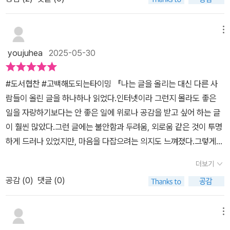
반겨하지않으며, 이런 일로 혼급식을 하게된 지민이는 밍글게시판에
자신의 이야기를 올리며 위로와 격려를 받고, 누군가의 조언을 받으
며 따라하기도 해 봅니다.그렇게 시작된 점심시간 도서관행.우연찮게
메뉴
도서관을 들락거리다 자율동아리인 '고전을 걷다'라는 포스터를 보게
youjuhea
2025-05-30
되고, 동아리를 이끄는 전교부회장 현서의 권유로 동아리에 들어가게
됩니다. 그리고 그곳에서 자신이 눈여겨보던 태오가 있다는 사실을
#도서협찬 #고백해도되는타이밍 『나는 글을 올리는 대신 다른 사
알게되죠.그리고 집으로 오던 중, 반에서 인싸인 예승이네 무리에서
람들이 올린 글을 하나하나 읽었다.인터넷이라 그런지 몰라도 좋은
루리가 소외되는 것을 보게되고, 주말이 지나 학교에가니 루리는 홀
일을 자랑하기보다는 안 좋은 일에 위로나 공감을 받고 싶어 하는 글
로 급식도 먹지 않고 책상에 엎드려있습니다. 그런 루리에게 지민은
이 훨씬 많았다.그런 글에는 불안함과 두려움, 외로움 같은 것이 투명
함께 급식을 먹어달라며 손을 내밀죠. 그렇게 루리와 지민은 함께 급
하게 드러나 있었지만, 마음을 다잡으려는 의지도 느껴졌다.그렇게
식을 먹는 급식메이트가 됩니다.첫 동아리 모임. 모임을 하며 지민은
읽은 글마다 꼬박꼬박 하트 버튼을 눌렀다.이 작은 행위에 오히려 내
태오의 따뜻한 심장을 경험하게되고, 태오에게 좋은 사람이 되고싶어
더보기
가 위로를 받았다.세상에 나만 힘든 게 아니구나, 다들 버티고 견디면
합니다. 그리하여 더 멋진, 더 나은 자신이 되고싶다 생각하죠.이후로
공감 (
0
)
댓글 (0)
서 살아 내고 있구나, 싶어서 글들이 그냥 다 고마웠다.』 p.194 무엇
조금씩 가까워지는 동아리 모임 속에서 지민은 문뜩 생각합니다. '태
때문일까? 아니.. 언제부터였을까?지민이는 정말 고민이 많다.내 나
오의 꿈이 몰까?' 그리고 카톡으로 물어보게되고, 태오는 그런 지민에
이 열다섯.고작 중2밖에 되지 않았는데 무슨 고민이 많다는 건지.지
메뉴
게 전화를 걸어 둘은 긴통화를 하게됩니다. 전화를 끊고도 태오와의
민이는 어쩌다 친구들에게 허언증이 있다는 오해를 사게 되는 바람에