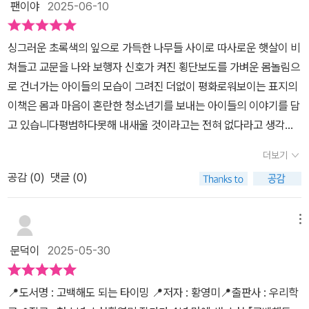
전화내용이 계속 생각이 나 금방 잠이들지못하는 지민은 태오의 마음
팬이야
2025-06-10
혼자가 되어 버렸다.아이들이 자신에게 차갑게 굴고, 급식도 혼자 먹
이 궁금하기도하고, 자신이 태오를 아주많이 좋아한다는 걸 느끼게되
어야만 했다.그렇다고 지민이가 문제가 있는 것도 아니었다.나름 학
죠. 하지만 생각합니다. '아직은 고백할 때가 아니구나.'그렇게 태오를
싱그러운 초록색의 잎으로 가득한 나무들 사이로 따사로운 햇살이 비
교생활에 적응하기 위해 노력하는 평범하기 짝이 없는 우리 또래의
향한 마음이 점점 커지던 어느날, 지민에게 현서가 잠시 만나자며 문
쳐들고 교문을 나와 보행자 신호가 켜진 횡단보도를 가벼운 몸놀림으
아이들이다.집도 평범, 생긴 것도 평범, 공부도 뭐 평범?그냥 우리가
자를 보내옵니다. 그리고 만난 둘. 그 자리에서 현서는 자신의 어릴적
로 건너가는 아이들의 모습이 그려진 더없이 평화로워보이는 표지의
아는 주인공의 모습과는 전혀 다를지 몰라도 오히려 그래서 더 공감
자라온 배경부터 지금까지의 자신의 모습에 대해 이야기하며 태오가
이책은 몸과 마음이 혼란한 청소년기를 보내는 아이들의 이야기를 담
이 되고 매력이 넘치는 것이 아닐까? “엄마, 제목이 [고백해도 되는
자신에게 매우 중요한 존재임을 설명합니다. 그리고 지민은 현서에게
고 있습니다평범하다못해 내새울 것이라고는 전혀 없다라고 생각하
타이밍]인데 사랑고백일까요? 호홍홍~”이렇게 말하는 사춘기 도래
어떤것도 말할 수 없었죠.엄마와 크게 싸우고 나간 밤, 우연히 태오를
면서도 스스로를 사랑하고 아끼는 지민이지만 학교 친구들로부터 오
하는 중1 딸 아이.글쎄...어떤 고백일까?어떤 고백의 타이밍일까?
더보기
만난 지민은 공원에서 서로의 이야기를 나누게되고, 지민은 태오에대
해 혹은 악담 그리고 무시가 이어지는 상황은 버겁기만 합니다점심
너도 한 번 읽어 봐.(그렇게 난 딸아이에게 넘겨주고 나왔다._
한 마음이 더 커집니다.더운 여름이지나 추운 겨울이 오고, 태오는 할
공감 (
0
)
댓글 (0)
급식을 혼자먹어야하는 상황에서 어찌해야좋을지 인터넷에 물어보고
머니를 따라 미국으로 가게된다는 소식을 전하죠. 그리고 지민은 우
위로를 받던 지민은 도서관을 이용해보라는 조언에 따라 책도 독서도
연히 편의점가는길에 바빠서 만나지못했던 태오를 만납니다. 함께 이
그리 좋아하지는 않지만 학교 도서관을 찾는데요그곳에서 고전을 걷
메뉴
야기를 하던 중, 지민은 자신도 모르게 속마음이 불쑥 나와버립니다.
다라는 자율동아리의 부원 모집 포스터를 보게 되고 자신은 없지만
문덕이
2025-05-30
'나 너 좋아해.'과연, 태오는 어떤 마음이였을까요?.오랜만에 설렘폭
가입을 하게 됩니다동아리 활동을 하며 새로운 경험을 하게 되는 즐
발일 것만 같은 스토리 속에서 설렘 뿐 아니라, 작가님이 말하고 싶었
거움은 같은 부원인 태오에 대한 설레임으로 변해가고 자신의 감정을
📍도서명 : 고백해도 되는 타이밍 📍저자 : 황영미📍출판사 : 우리학
다던 '사랑'이란게 무엇인지 다시금 생각하게되는 책이였어요. 허언증
표현해도 될지 또 고민에 빠지게 되는데요풋풋한 첫사랑의 감정에 행