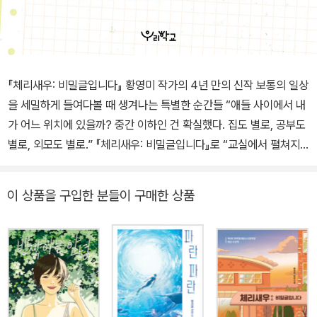
『체리새우: 비밀글입니다』 황영미 작가의 4년 만의 신작 보통의 일상
을 세밀하게 들여다볼 때 생겨나는 특별한 순간들 “애들 사이에서 내
가 어느 위치에 있을까? 중간 이하인 건 확실했다. 집도 별로, 공부도
별로, 외모도 별로.” 『체리새우: 비밀글입니다』로 “교실에서 펼쳐지
는 복잡하고 미묘한 관계의 풍경, 그러한 관계를 겪어 내는 중2 화자
의 목소리가 너무도 생생”하다는 평을 받았던 황영미 작가가 4년 만
이 상품을 구입한 분들이 구매한 상품
에 새 소설 『고백해도 되는 타이밍』으로 돌아왔다. 이번 작품에서도
황영미 작가는 십 대의 말과 생각, 관계에 울고 웃는 일상을 꾸밈없는
문장으로 생생하게 묘사하는 것은 물론, 지난 작품들에서 한 발짝 더
나아간 질문을 던진다. 외모나 성적, 심지어는 사는 집이 어디인지, 어
떤 아파트 단지의 어느 동에 사는지까지 알아내서 “숨 쉬듯이 급을 나
누는” 세상, ‘나’라는 존재를 긍정하는 것만으로는 해답이 될 수 없는