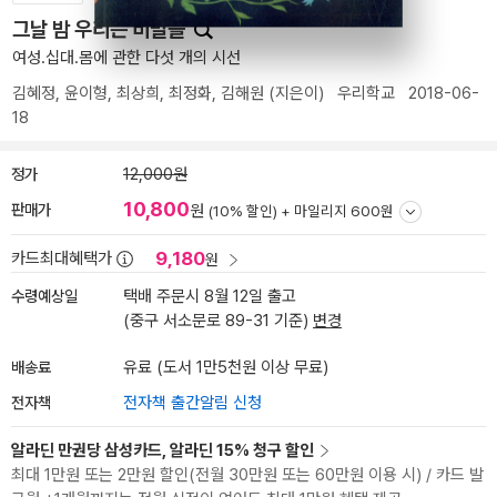
그날 밤 우리는 비밀을
여성.십대.몸에 관한 다섯 개의 시선
김혜정
,
윤이형
,
최상희
,
최정화
,
김해원
(지은이)
우리학교
2018-06-
18
정가
12,000원
10,800
판매가
원
(10% 할인) +
마일리지 600원
9,180
카드최대혜택가
원
수령예상일
택배 주문시 8월 12일 출고
(중구 서소문로 89-31 기준)
변경
배송료
유료 (도서 1만5천원 이상 무료)
전자책
전자책 출간알림 신청
알라딘 만권당 삼성카드, 알라딘 15% 청구 할인
최대 1만원 또는 2만원 할인(전월 30만원 또는 60만원 이용 시) / 카드 발