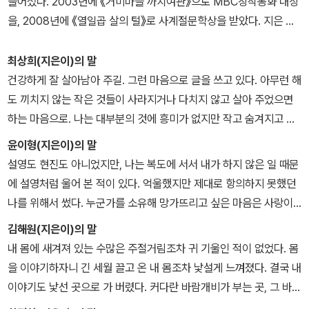
들어섰다. 2003년에 《거미마을 까치여관》으로 MBC창작동화 대상
을, 2008년에 《열일곱 살의 털》로 사계절문학상을 받았다. 지은 책
으로는 《오월의 달리기》, 《고래 벽화》, 《나는 무늬》 등이 있다.
최상희(지은이)의 말
건강하게 잘 살아남아 주길. 그런 마음으로 글을 쓰고 있다. 아무런 해
도 끼치지 않는 작은 것들이 사라지거나 다치지 않고 살아 주었으면
하는 마음으로. 나는 대부분의 것에 흥미가 없지만 작고 숨겨지고 사
라져 가는 것에는 좀 흥미가 있다. 그런 것을 쓰는 것이 내 일이라고
윤이형(지은이)의 말
생각한다.
설영도 현진도 아니었지만, 나는 복도에 서서 내가 하지 않은 일 때문
에 설영처럼 울어 본 적이 있다. 억울했지만 제대로 항의하지 못했던
나를 위해서 썼다. 누군가를 소유해 망가뜨리고 싶은 마음은 사랑이
될 수 없다는 사실을 모두가 알았으면 좋겠다. 그건 그저 못난 권력일
김해원(지은이)의 말
뿐, 다른 어떤 것도 아니다.
내 몸에 새겨져 있는 수많은 주절거림조차 귀 기울인 적이 없었다. 몸
을 이야기하자니 긴 세월 끌고 온 내 몸조차 낯설게 느껴졌다. 결국 내
이야기도 낯선 곳으로 가 버렸다. 커다란 바람개비가 부는 곳, 그 바람
속 낯선 몸을 바라본다.