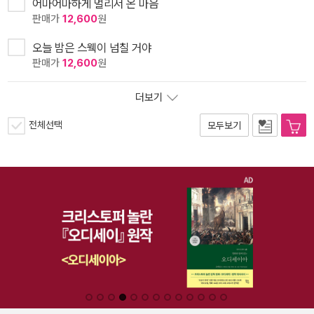
어마어마하게 멀리서 온 마음
판매가
12,600
원
오늘 밤은 스웩이 넘칠 거야
판매가
12,600
원
더보기
전체선택
모두보기