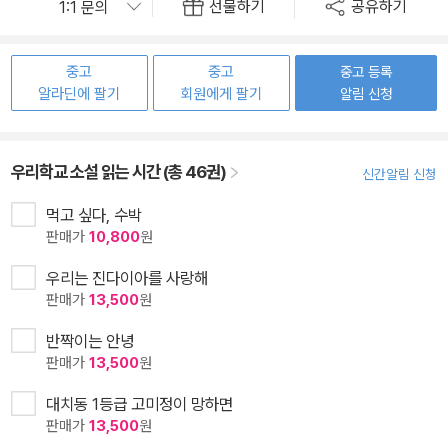
선물하기
공유하기
중고
중고
중고 등록
알라딘에 팔기
회원에게 팔기
알림 신청
우리학교 소설 읽는 시간 (총 46권)
신간알림 신청
먹고 싶다, 수박
판매가
10,800
원
우리는 진다이아를 사랑해
판매가
13,500
원
반짝이는 안녕
판매가
13,500
원
대치동 1등급 고미정이 망하면
판매가
13,500
원