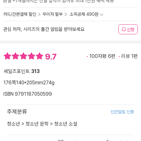
급월 +1개월까지는 전월 실적이 없어도 최대 1만원 혜택 제공
카드/간편결제 할인
무이자 할부
소득공제 490원
관심 저자, 시리즈의 출간 알림을 받아보세요
신청
9.7
100자평 6편
리뷰 1편
세일즈포인트
313
176쪽
140*205mm
274g
ISBN 9791187050599
주제분류
신간알림 신청
청소년
>
청소년 문학
>
청소년 소설