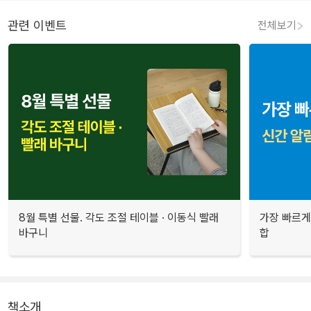
관련 이벤트
전체보기
8월 특별 선물. 각도 조절 테이블 · 이동식 빨래
가장 빠르게
바구니
합
책소개