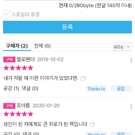
과 웅크린 내면의 못다 한 말들을 섬세하게 펼쳐 보인다. 단순히
현재
0
/280byte (한글 140자 이내)
십대들의 성과 사랑, 호기심에 그치는 소재에 안주하지 않고, 뜨
스포일러 포함
거운 공감과 깊이 있는 시선으로 그린 다섯 작품을 읽으면서 ‘비
등록
밀’이라는 공통분모를 마주하는 건 자연스러운 일이다. 인류 역사
상 가장 은밀하고 비밀스러운 영역이었고, 폭력적인 역사의 상처
구매자 (2)
전체 (6)
가 훑고 지나갔으며, 사회가 생산해 낸 ‘미’의 편견과 한계에서 자
유롭지 못한 채, 자신의 몸을 당당히 바라볼 권리를 빼앗긴 존재
헬로팬더
2019-10-02
메뉴
가 바로 십대 여성의 몸이기 때문일 것이다. 작품 속 소녀들이 ‘외
로워도 슬퍼도 울지 못했던’ 모습에서 ‘외롭고 슬퍼도, 지지 않고
내가 자랄 때 이런 이야기가 있었다면.
용기를 내 보려는’ 모습으로 변화하는 모습은 눈부시다. 무작정
공감 (
1
)
댓글 (0)
유쾌하고 발랄하게 지내기에는 하루하루 견뎌 내는 일상의 무게
가 그 누구라도 가볍지 않은 탓이다. 숱한 차별과 혐오, 상처를 맞
조아름
2020-01-20
메뉴
닥뜨리면서도 끝내 이 모든 위험을 넘어서기로 한 소녀들이 함께
천천히 걸어가며, 서로의 곁을 지켜 주고 힘이 되어 주는 장면들
성인이 된 저에게도 큰 위로가 된 책입니다
은 읽는 이에게 뭉클한 감동을 선사한다. 자, 그럼 각각의 작품을
공감 (
0
)
댓글 (0)