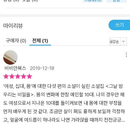
가까이 들여다보자. “너는, 다른 아이들이랑은 많이 다른 것 같
아.” 상상할수록 아득해지는 세계로 걸어가는 소녀들을 위한 격
려와 위로 최상희 작가의 「나의」에는 왼쪽 뺨에 오백 원짜리 동전
쓰기
마이리뷰
만 한 점이 있는 소녀가 등장한다. 주인공은 차이를 차별하는 세
상에서 있는 그대로의 자기 자신을 감출 수밖에 없는 현실을 나지
구매자 (0)
전체 (1)
막한 목소리로 들려준다. 다른 이들에게 해를 끼치지 않는데도,
얼굴에 큰 점이 있다는 사실만으로 동정과 호기심과 혐오를 불러
메뉴
일으키는 존재가 된 주인공은 보이지 않는 존재가 되기로 마음먹
비비안북스
2019-12-18
는다. 사진 찍을 때 점 없는 쪽으로 옆모습만 찍고, 점을 보여 주
지 않을 수 있는 창가 뒤쪽 자리를 차지하기 위해 새벽에 남들보
다 먼저 학교에 간다. 나는 지독하게 나쁜 애가 된 기분이 들었어.
‘여성, 십대, 몸‘에 대한 다섯 편의 소설이 실린 소설집 <그날 밤
거짓말을 하지 않아야만 코가 줄어드는 나무 인형처럼, 착한 일을
우리는 비밀을>. 몸의 변화에 한참 예민할 10대. 나의 경우만 해
해야만 점이 없어지는 아이. 곰곰이 생각해 보니 이를 닦았다거나
도 여성으로서 지나온 10대를 돌이켜보면 내 몸에 대한 부정을
아이스크림을 하나만 먹었다고 엄마에게 거짓말을 했고 언니 인
먼저 배우게 된 것 같다. 조금만 살이 쪄도 흉하게 보일까 걱정하
형을 몰래 감춰 둔 적이 있었어. 그런 나쁜 짓을 해서 내게 점이
고, 얼굴에 여드름이 하나라도 나면 가라앉을 때까지 전전긍긍하
생긴 걸까? 그런데 내가 온종일 정성껏 쌓은 블록을 무너뜨린 언
고, 예기치 않게 생리가 터지면 누구한테 들킬세라 보건실로 달려