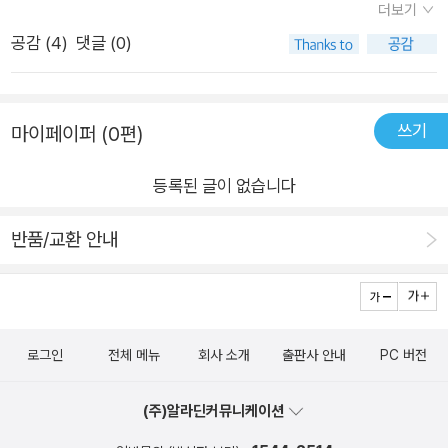
더보기
니에게는 왜 점이 생기지 않았을까? 아무리 생각해 봐도 모르겠
가 생리대를 빌리고. 중고등학교를 지나면서 제대로된 성교육을
공감 (
4
)
댓글 (0)
더라. 내 잘못은 아닌 거라면, 그럼 누구의 잘못인 걸까? _본문 1
받아본 기억이 없음은 물론이다. 이 시기 내면화된 몸에 대한 자
9쪽 그렇게 안으로 숨어들던 주인공을 재발견해 준 것은 친구 이
기혐오 및 코르셋은 지금도 쉽게 떨쳐지지 않는다.​다섯 편의 작품
은. 주인공은 이은과 함께하는 과정에서 점이 있는 자신이 잘못된
들 모두 제각기 다른 지점에서 그동안 충분히 이야기되지 못했던
쓰기
마이페이퍼 (0편)
게 아니라 점을 구별해 내는 이들이 잘못이었다는 사실을 깨닫는
여성 청소년의 성과 사랑, 호기심에 대해 다루고 있다. 특히 인상
다. 최상희 작가는 이은과 주인공의 관계를 통해 우리 모두는 우
적이었던 작품은 윤이형의 ‘눈그림자‘다. 모두가 화장을 하니까
등록된 글이 없습니다
주의 시선에서 보면 하나의 별이고 점에 불과하다는 것을 서정적
따라서 화장을 하는 여학생들과 그 사이에서 독보적으로 눈에 띄
인 은유와 상징으로 풀어낸다. 윤이형의 「눈그림자」는 흠이라곤
는 맨 얼굴의 설영이라는 아이. 그리고 데이트 폭력과 소문들. 학
반품/교환 안내
없어 보이는 완벽남 민준을 둘러싸고 현진과 설영, 두 소녀가 서
교라는 폐쇄적인 곳에서 소문은 사실보다 과장되어 퍼진다. 그것
로 다른 관계에 놓이지만 결국 같은 위기와 갈등에 처하는 내용이
도 여성에게 불리한 쪽으로. 여성의 외모를 둘러싼 사회적 편견은
그려진다. 작가는 소녀가 다른 소녀의 몸과 자신의 몸을 평가하고
10대에게도 분명히 존재한다. 아니, 오히려 더 강압적으로 기능
비교하게 만드는 사회와 데이트 폭력을 이야기하고 있다. 현진은
하는 것 같다. ‘눈그림자‘에서 이 부분을 포착해낸 점과 거의 금기
로그인
전체 메뉴
회사 소개
출판사 안내
PC 버전
설영의 몸에 관심이 많다. 설영은 ‘눈에 띄는 외모이면서 자신의
시되다시피 하는 10대의 성에 대해서도 다루고 있어 인상깊었다.
아름다움에 그토록 무심한 아이’인 반면 현진에게 자신의 몸은 낯
연대로 이어지는 결말이 마음에 들었음은 물론이다.​나는 영영 지
(주)알라딘커뮤니케이션
선 이물 같다. ‘장미 덩굴을 쳐 내듯 감각을 잘라 없애 버리고’ 싶
나온 10대이지만 그 때 내 몸에 대한 권리는 나에게 있다는 것을