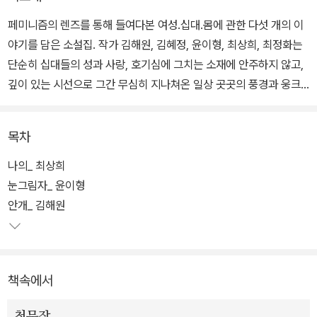
페미니즘의 렌즈를 통해 들여다본 여성.십대.몸에 관한 다섯 개의 이
야기를 담은 소설집. 작가 김해원, 김혜정, 윤이형, 최상희, 최정화는
단순히 십대들의 성과 사랑, 호기심에 그치는 소재에 안주하지 않고,
깊이 있는 시선으로 그간 무심히 지나쳐온 일상 곳곳의 풍경과 웅크
린 내면의 못다 한 이야기를 섬세하게 펼쳐 보인다.
목차
단순히 십대들의 성과 사랑, 호기심에 그치는 소재에 안주하지 않고,
뜨거운 공감과 깊이 있는 시선으로 그린 다섯 작품을 읽으면서 ‘비
나의_ 최상희
밀’이라는 공통분모를 마주하는 건 자연스러운 일이다. 인류 역사상
눈그림자_ 윤이형
가장 은밀하고 비밀스러운 영역이었고, 폭력적인 역사의 상처가 훑고
안개_ 김해원
지나갔으며, 사회가 생산해 낸 ‘미’의 편견과 한계에서 자유롭지 못한
채, 자신의 몸을 당당히 바라볼 권리를 빼앗긴 존재가 바로 십대 여성
의 몸이기 때문일 것이다.
책속에서
작품 속 소녀들이 ‘외로워도 슬퍼도 울지 못했던’ 모습에서 ‘외롭고 슬