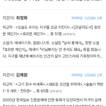
『마령의 세계』 『하니와 코코』, 소설집 『우주를 껴안는 기분』 『닷다의
목격』 『B의 세상』 『바다, 소녀 혹은 키스』, 에세이 『살구의 마음』 『숲
지은이:
최정화
저자파일
신간알림 신청
과 잠』 등을 썼다.
최근작 :
<오늘도 우리는 지구를 조금 지킨다>
,
<[큰글자도서] 호르
몬 체인지>
,
<호르몬 체인지>
… 총 51종
(모두보기)
소설가. 에세이스트. 칼럼니스트. 소설집 『날씨 통제사』, 장편 소설
『호르몬 체인지』, 에세이 『비닐봉지는 안 주셔도 돼요』 등을 썼습니
다. 지구를 재난에 빠뜨리는 인간의 삶이 고민스러워 기후정의작가행
동을 결성했습니다. 지구와 나를 살리는 글을 쓰고 강연을 합니다. 고
양이 셋과 살면서 동네 고양이들을 돌봅니다.
지은이:
김해원
저자파일
신간알림 신청
최근작 :
<고기 장수 박세죽>
,
<새로운 조선을 위하여>
,
<술술이 책방
1~5 세트 - 전5권>
… 총 85종
(모두보기)
2000년 한국일보 신춘문예에 단편 동화가 당선되면서 작가의 길에