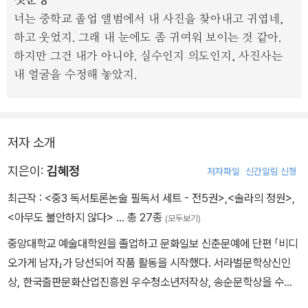
첫문장
퍼도, 지지 않고 용기를 내 보려는’ 모습으로 변화하는 모습은 눈부시
너는 중학교 졸업 앨범에서 내 사진을 찾아내고 귀엽네,
다. 무작정 유쾌하고 발랄하게 지내기에는 하루하루 견뎌 내는 일상
하고 웃었지. 그래 내 눈에도 좀 귀여워 보이는 것 같아.
의 무게가 그 누구라도 가볍지 않은 탓이다. 숱한 차별과 혐오, 상처를
하지만 그건 내가 아니야. 실수인지 의도인지, 사진사는
맞닥뜨리면서도 끝내 이 모든 위험을 넘어서기로 한 소녀들이 함께
내 얼굴을 수정해 놓았지.
천천히 걸어가며, 서로의 곁을 지켜 주고 힘이 되어 주는 장면들은 읽
는 이에게 뭉클한 감동을 선사한다.
저자 소개
지은이:
김혜정
저자파일
신간알림 신청
최근작 :
<중3 독서토론논술 필독서 세트 - 전5권>
,
<솔라의 정원>
,
<아무도 불안하지 않다>
… 총 27종
(모두보기)
중앙대학교 예술대학원을 졸업하고 문화일보 신춘문예에 단편 「비디
오가게 남자」가 당선되어 작품 활동을 시작했다. 서라벌문학상신인
상, 한국출판문화산업진흥원 우수청소년저작상, 송순문학상을 수상
했다. 청소년 장편소설 『라온의 아이들』 『독립명랑소녀』 『달의 문