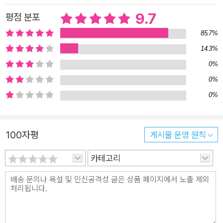
때의 그 여자가 함께 또는 시간차를 두고 죽음의 관에서 용감하게
탈출한다. 이 이야기들은 전혀 새로운 씨줄과 날줄로 우리의 몸을
9.7
평점 분포
감싸고, 우리에게 오랫동안 경험하지 못했던 놀라운 힘을 준다. _
85.7%
김지은(아동청소년문학 평론가) “나는 네가 보여. 많이 힘들다는
14.3%
게 보여. 네가 아프지 않았으면 좋겠어.” 평범한 일상의 낮과 밤을
0%
지나, 낯선 세계로 향하는 문을 열어젖힌 소녀들의 은밀하고 아름
0%
다운 이야기 청소년기는 세상과 나, 다른 사람에 대한 모든 촉수
0%
가 열려 있는 시기이다. 2차 성징이 일어나면서 자신의 신체적 정
신적 변화에 남달리 예민해지는 시기이기도 하다. 특히 요즘 우리
사회에서 ‘페미니즘’이 화두가 되면서 서로 다른 성(젠더), 몸 문
100자평
게시물 운영 원칙
화 등 솔직하게 털어놓을 기회가 없었던 쟁점들이 하나둘 수면 위
카테고리
로 떠오르고 있다. 그렇다면 몸, 여성의 몸, 십대 여성의 몸에 대
해 이야기하는 건 어떠할까. 작가 김해원, 김혜정, 윤이형, 최상
희, 최정화가 페미니즘의 렌즈를 통해 각자의 개성과 매력을 담아
낸 소설집 『그날 밤 우리는 비밀을』은 지금 이곳에서 살아가는 여
성, 십대, 몸을 관통하며 그간 무심히 지나쳐온 일상 곳곳의 풍경