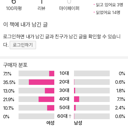
6
1
0
이 담긴 다섯 작품을 읽는 동안 우리는 서로 다른 이야기에서 ‘비
읽고 있어요 3명
100자평
리뷰
마이페이퍼
밀’이라는 공통분모를 마주한다. 몸, 여성의 몸, 그중에서도 십대
읽었어요 14명
여성의 몸은 어쩌면 인류 역사상 가장 은밀하고 비밀스러운 영역
이 책에 내가 남긴 글
이었기 때문일까. 폭력적인 역사의 상처가 훑고 지나가고, 규제와
로그인하면 내가 남긴 글과 친구가 남긴 글을 확인할 수 있습니
억압에 결코 자유로울 수 없으며, 사회적인 편견으로 인해 숱한
다.
차별과 혐오를 맞닥뜨리면서도 끝내 이 모든 위험을 넘어서기로
로그인하기
한 소녀들의 모습은 아주 오래전부터 외쳐온 치열한 삶의 증언이
자 지금 여기 너와 나, 우리의 연대이며 훗날 또 다른 소녀들에게
구매자 분포
가닿을 새로운 가능성일지 모른다. 그리고 그 이야기들은 어느
10대
0%
7.1%
날, 우리만 아는 깊은 어둠 속에서 비밀스레 시작되기 마련일 테
20대
0.6%
35.5%
니. ■ 이 책에 실린 다섯 편의 소설은 모두 여성의 몸에 대해 말
30대
1.8%
13.0%
하고 있다. 부위별로 가공되고 은폐되었던 내 몸의 사랑스러운 모
40대
7.1%
21.9%
습과 느낌을 발견한 소녀들이 봉쇄와 처벌에서 자신을 스스로 구
50대
2.4%
10.1%
해 내는 대화가 촘촘하게, 때로는 느슨하게 지나간다. 그리고 그
60대
0.6%
0%
소녀들과 손을 맞잡는 한때의 소녀들이 곳곳에 있다. 엄마가, 그
여성
남성