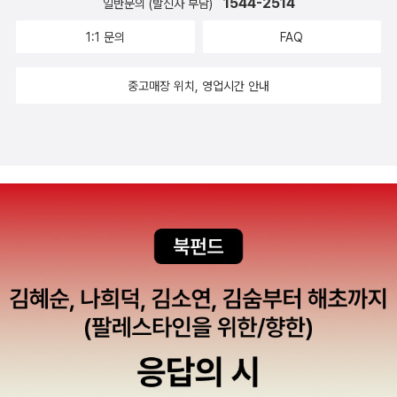
1544-2514
일반문의 (발신자 부담)
을 정도다. 쟤는 쌩얼이네. 되게 용기 있다. 맨얼굴로 다니다가 남
먼저 배웠더라면, 그리하여 다른 여성들과 연대할 수 있었더라면
자아이들이 그렇게 말하는 바람에 화장을 시작한 아이들도 실제
어땠을까 하는 생각이 든다. 주변에 나보다 늦게 이 시기를 지나
1:1 문의
FAQ
로 있었다. 처음에는 피부의 잡티를 살짝 가리는 수준으로 시작했
는 이들이 있다. 기회가 될 대마다 거듭해서 ‘남들의 시선, 사회적
지만 점점 전문적으로 변해 가고 짙어지는 색조 화장은 모든 여자
시선에 너를 맞추지 말라‘고, ‘네 외모와 몸 전부 너의 것‘이라고
중고매장 위치, 영업시간 안내
아이들의 얼굴을 제각기 다른 방식으로 조금씩 어색해 보이게 했
말해주고 있지만 그녀들에게 더 힘이 되어주고 싶다는 생각이 든
다. (…) 다른 누구의 시선에도 주눅 들고 싶지 않다는 마음은 매
다. 모든 여성이 있는 그대로의 자기 자신을 긍정했으면 좋겠다.
일 아침부터 밤까지 같은 공간에서 수없이 맞닥뜨려야 하는 눈빛
몸무게가 어떻든, 화장을 하든 안하든, 연애를 하든 안하든 어쨌
들 앞에서 쉽게 바삭해지고 말라 버렸다. _본문 38-39쪽 현진이
든간에.​​www.instagram.com/vivian_books
여성의 외모를 둘러싼 사회적 모순과 편견을 깨닫는 것은 비밀 남
자 친구였던 민준이 갑작스레 이별을 고하고는 설영과 연애를 시
작하면서부터다. 민준은 현진에서 했던 것과 같은 방식으로 설영
에게도 큰 상처를 준다. 이 모습을 우연히 목격한 현진은 반 친구
들의 오해와 경멸에 맞서 홀로 고독한 싸움을 시작한 설영의 편에
서기로 하면서, 이야기는 새로운 국면을 맞게 된다. 김해원의 「안
개」는 뒷산에 세워진 풍력발전기의 저주파소음 때문에 기괴한 울
음소리와 희부연 안개가 자욱한 어느 동네가 배경이다. 동네 사람