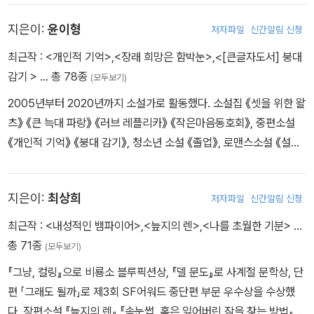
(問)』, 청소년 소설집 『모나크 나비』 『18세를 반납합니다』 『영혼 박
지은이:
윤이형
저자파일
신간알림 신청
물관』, 소설집 『수상한 이웃』 『바람의 집』 『복어가 배를 부풀리는 까
닭은』 등을 썼다. 얼마 전까지 교정에서 아이들의 이야기에 귀 기울이
최근작 :
<개인적 기억>
,
<장래 희망은 함박눈>
,
<[큰글자도서] 붕대
며 지냈다.
감기 >
… 총 78종
(모두보기)
2005년부터 2020년까지 소설가로 활동했다. 소설집 《셋을 위한 왈
츠》 《큰 늑대 파랑》 《러브 레플리카》 《작은마음동호회》, 중편소설
《개인적 기억》 《붕대 감기》, 청소년 소설 《졸업》, 로맨스소설 《설랑》
등이 있다.
지은이:
최상희
저자파일
신간알림 신청
최근작 :
<내성적인 뱀파이어>
,
<늪지의 렌>
,
<나를 초월한 기분>
…
총 71종
(모두보기)
『그냥, 컬링』으로 비룡소 블루픽션상, 『델 문도』로 사계절 문학상, 단
편 「그래도 될까」로 제3회 SF어워드 중단편 부문 우수상을 수상했
다. 장편소설 『늪지의 렌』 『속눈썹, 혹은 잃어버린 잠을 찾는 방법』