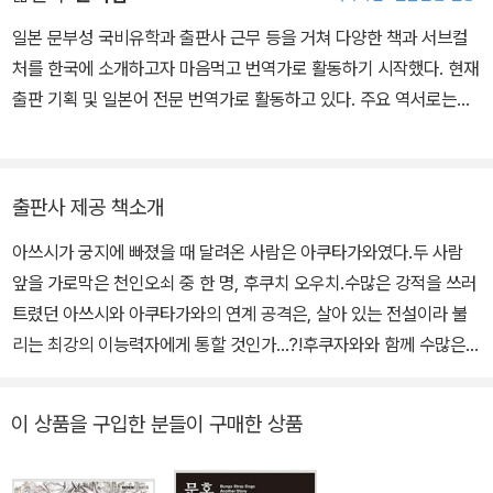
일본 문부성 국비유학과 출판사 근무 등을 거쳐 다양한 책과 서브컬
처를 한국에 소개하고자 마음먹고 번역가로 활동하기 시작했다. 현재
출판 기획 및 일본어 전문 번역가로 활동하고 있다. 주요 역서로는
《와카코와 술》, 《클락워크 플래닛》, 《내가 대화하는 이유》 외 다수가
있다.
출판사 제공 책소개
아쓰시가 궁지에 빠졌을 때 달려온 사람은 아쿠타가와였다.두 사람
앞을 가로막은 천인오쇠 중 한 명, 후쿠치 오우치.수많은 강적을 쓰러
트렸던 아쓰시와 아쿠타가와의 연계 공격은, 살아 있는 전설이라 불
리는 최강의 이능력자에게 통할 것인가…?!후쿠자와와 함께 수많은
싸움에서 단련되며 칭송받았던 후쿠치의 검이, 지금 뽑힌다――!두
사람의 이빨은 전설의 무인, 후쿠치에게 닿을 것인가?!시리즈 소개
이 상품을 구입한 분들이 구매한 상품
『미나세 요우무와 사실은 무서운 크툴루 신화』로 UCC 사이트 「니코
니코 동화」에서 큰 반향을 일으켰던 원작자 ‘아사기리 카프카’와 신진