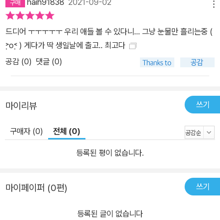
haih91838
2021-09-02
메뉴
드디어 ㅜㅜㅜㅜㅜ 우리 애들 볼 수 있다니… 그냥 눈물만 흘리는중 (
˃̣̣̣̣o˂̣̣̣̣ ) 게다가 딱 생일날에 출고.. 최고다
공감 (
0
)
댓글 (0)
쓰기
마이리뷰
구매자 (0)
전체 (0)
등록된 평이 없습니다.
쓰기
마이페이퍼 (0편)
등록된 글이 없습니다