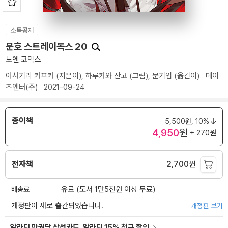
소득공제
문호 스트레이독스 20
노엔 코믹스
아사기리 카프카
(지은이),
하루카와 산고
(그림),
문기업
(옮긴이)
데이
즈엔터(주)
2021-09-24
종이책
5,500
원,
10%
4,950
원
+ 270원
전자책
2,700
원
배송료
유료 (도서 1만5천원 이상 무료)
개정판이 새로 출간되었습니다.
개정판 보기
알라딘 만권당 삼성카드, 알라딘 15% 청구 할인