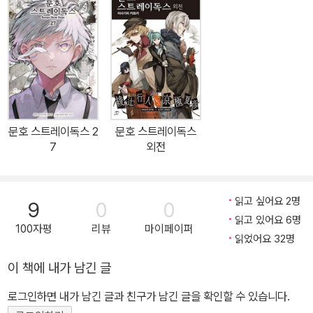
기예의 만화가 ‘하루카와 산고’의 합작은, 현대의 문호들이 이능력을
발휘하며 싸운다는 독특한 이능력 배틀 액션! 다자이 오사무(능력명 :
인간실격), 아쿠타카와 류노스케(능력명 : 라쇼몽) 등, 매력적인 문호
와 그 작품의 재해석이 돋보이는 작품으로, 발매 즉시 혁혁한 지지를
받아 본즈(대표작 : 강철의 연금술사, DARKER THAN BLACK, 혈
계전선 등)에서 제작한 애니메이션이 방영되어 호평을 받았다.
문호 스트레이독스 2
문호 스트레이독스
7
외전
읽고 싶어요 2명
9
0
0
읽고 있어요 6명
100자평
리뷰
마이페이퍼
읽었어요 32명
이 책에 내가 남긴 글
로그인하면 내가 남긴 글과 친구가 남긴 글을 확인할 수 있습니다.