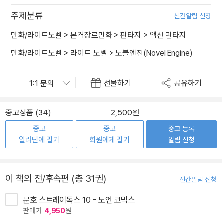
주제분류
신간알림 신청
만화/라이트노벨
>
본격장르만화
>
판타지
>
액션 판타지
만화/라이트노벨
>
라이트 노벨
>
노블엔진(Novel Engine)
선물하기
공유하기
중고상품 (34)
2,500원
중고
중고
중고 등록
알라딘에 팔기
회원에게 팔기
알림 신청
이 책의 전/후속편 (총 31권)
신간알림 신청
문호 스트레이독스 10 - 노엔 코믹스
판매가
4,950
원