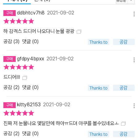
ddbhtcv7h8
2021-09-02
메뉴
하 감격스 드디어 나오다니 눈물 광광
공감 (
3
)
댓글 (0)
gfdpy4bpxx
2021-09-02
메뉴
드디어!!!
공감 (
2
)
댓글 (0)
kitty82153
2021-09-02
메뉴
진짜 저 눈물나요 몇달만에 하아ㅠ드뎌 아쿠를 볼수있네요ㅗ
공감 (
2
)
댓글 (0)