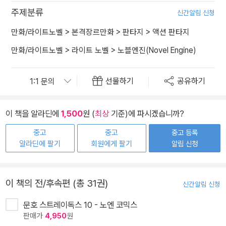
주제분류
신간알림 신청
만화/라이트노벨
>
본격장르만화
>
판타지
>
액션 판타지
만화/라이트노벨
>
라이트 노벨
>
노블엔진(Novel Engine)
선물하기
공유하기
이 책을 알라딘에
1,500
원 (
최상
기준)에 파시겠습니까?
중고
중고
중고 등록
알라딘에 팔기
회원에게 팔기
알림 신청
이 책의 전/후속편 (총 31권)
신간알림 신청
문호 스트레이독스 10 - 노엔 코믹스
판매가
4,950
원