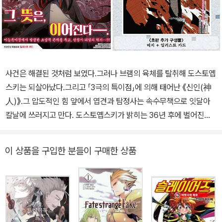
사건은 해결된 것처럼 보였다.그러나 브램의 육체를 탈취해 도스토옙
스키는 되살아났다.그리고 「3극의 특이점」에 의해 태어난 《신인(神
人)》.그 압도적인 힘 앞에서 엽견과 탐정사는 속수무책으로 잇달아
칼날에 쓰러지고 만다. 도스토옙스키가 밝히는 36년 후에 벌어진다
는 세계대전의 비밀이란――.친구의 한을 가슴에 품고 후쿠자와는
《천인오쇠》 사건 최후의 지령을 내린다.한편 브램을 잃고 자신의 무
이 상품을 구입한 분들이 구매한 상품
력함을 느끼며 죽음을 예감한 아야를 궁지에서 구한 사람은…?《신
인》과 대치하다가 눈앞에서 동료를 잃고 절망하는 아쓰시.절체절명
의 위기를 타개할 수 있을 것인가?!그 뜻은, 이어진다――.이능특이
점에서 발생한 초상적 존재를 두고, 탐정사 파멸의 위기…?!시리즈 소
개『미나세 요우무와 사실은 무서운 크툴루 신화』로 UCC 사이트 「니