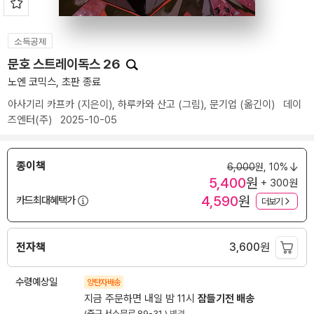
소득공제
문호 스트레이독스 26
노엔 코믹스, 초판 종료
아사기리 카프카
(지은이),
하루카와 산고
(그림),
문기업
(옮긴이)
데이
즈엔터(주)
2025-10-05
종이책
6,000
원,
10%
5,400
원
+ 300원
4,590
원
카드최대혜택가
더보기
전자책
3,600
원
수령예상일
양탄자배송
지금 주문하면 내일 밤 11시
잠들기전 배송
(중구 서소문로 89-31 )
변경