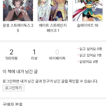
코니코 동화」에서 큰 반향을 일으켰던 원작자 ‘아사기리 카프카’와 신
진기예의 만화가 ‘하루카와 산고’의 합작은, 현대의 문호들이 이능력
을 발휘하며 싸운다는 독특한 이능력 배틀 액션! 다자이 오사무(능력
명 : 인간실격), 아쿠타카와 류노스케(능력명 : 라쇼몽) 등, 매력적인
문호 스트레이독스 2
페이트 스트레인지
슬레이어즈 16
문호와 그 작품의 재해석이 돋보이는 작품으로, 발매 즉시 혁혁한 지
5
페이크 1
지를 받아 본즈(대표작 : 강철의 연금술사, DARKER THAN BLAC
K, 혈계전선 등)에서 제작한 애니메이션이 방영되어 호평을 받았다.
읽고 싶어요 0명
2
1
0
읽고 있어요 1명
100자평
리뷰
마이페이퍼
읽었어요 4명
이 책에 내가 남긴 글
로그인하면 내가 남긴 글과 친구가 남긴 글을 확인할 수 있습니다.
로그인하기
구매자 분포