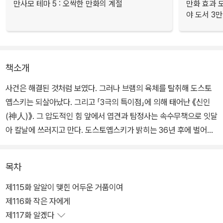
만사모 테마 5 : 오싹한 만화의 계절
만화 효과 모
야 도서 3만
책소개
사건은 해결된 것처럼 보였다. 그러나 브램의 육체를 탈취해 도스토
옙스키는 되살아났다. 그리고 「3극의 특이점」에 의해 태어난 《신인
(神人)》. 그 압도적인 힘 앞에서 엽견과 탐정사는 속수무책으로 잇달
아 칼날에 쓰러지고 만다. 도스토옙스키가 밝히는 36년 후에 벌어진
다는 세계대전의 비밀이란――. 친구의 한을 가슴에 품고 후쿠자와
는 《천인오쇠》 사건 최후의 지령을 내린다. 한편 브램을 잃고 자신의
목차
무력함을 느끼며 죽음을 예감한 아야를 궁지에서 구한 사람은…?
제115화 알알이 맺힌 어두운 거품이여
제116화 작은 자에게
제117화 알겠다